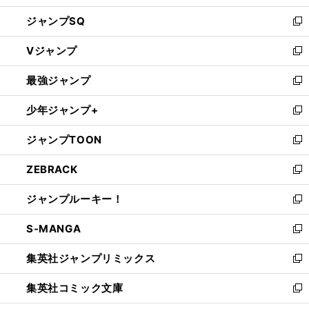
し
ジャンプSQ
い
新
ウ
し
Vジャンプ
ィ
い
新
ン
ウ
し
最強ジャンプ
ド
ィ
い
新
ウ
ン
ウ
し
少年ジャンプ+
で
ド
ィ
い
新
開
ウ
ン
ウ
し
ジャンプTOON
く
で
ド
ィ
い
新
開
ウ
ン
ウ
し
ZEBRACK
く
で
ド
ィ
い
新
開
ウ
ン
ウ
し
ジャンプルーキー！
く
で
ド
ィ
い
新
開
ウ
ン
ウ
し
S-MANGA
く
で
ド
ィ
い
新
開
ウ
ン
ウ
し
集英社ジャンプリミックス
く
で
ド
ィ
い
新
開
ウ
ン
ウ
し
集英社コミック文庫
く
で
ド
ィ
い
新
開
ウ
ン
ウ
し