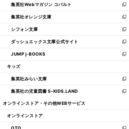
集英社Webマガジン コバルト
く
で
ド
ィ
新
開
ウ
ン
し
集英社オレンジ文庫
く
で
ド
い
新
開
ウ
ウ
し
シフォン文庫
く
で
ィ
い
新
開
ン
ウ
し
ダッシュエックス文庫公式サイト
く
ド
ィ
い
新
ウ
ン
ウ
し
JUMP j-BOOKS
で
ド
ィ
い
新
開
ウ
ン
ウ
し
キッズ
く
で
ド
ィ
い
開
ウ
ン
ウ
集英社みらい文庫
く
で
ド
ィ
新
開
ウ
ン
し
集英社の児童図書 S-KIDS.LAND
く
で
ド
い
新
開
ウ
ウ
し
オンラインストア・
その他WEBサービス
く
で
ィ
い
開
ン
ウ
オンラインストア
く
ド
ィ
ウ
ン
OTO
で
ド