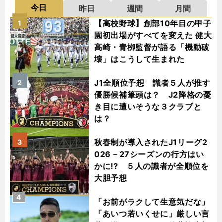
今日
昨日
週間
月間
【高校野球】創部10年目の甲子
1
園初出場がすべてを変えた 健大
高崎・青栁監督が語る「機動破
壊」はこうして生まれた
J1全順位予想 識者５人が推す
2
優勝候補筆頭は？ J2降格の憂
き目に遭いそうな３クラブと
は？
秋春制が導入されたJ1リーグ2
3
026－27シーズンの行方はい
かに!? ５人の識者が全順位を
大胆予想
4
「お前がラクして生意気だな」
「あいつ若いくせに」厳しい言