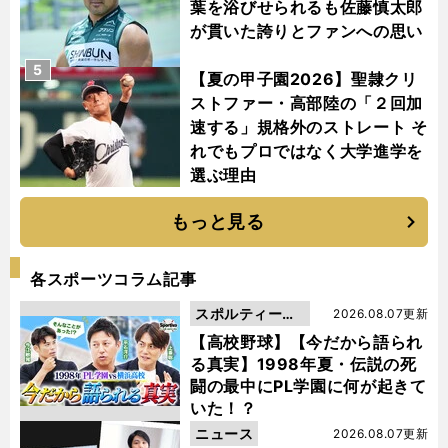
葉を浴びせられるも佐藤慎太郎
が貫いた誇りとファンへの思い
5
【夏の甲子園2026】聖隷クリ
ストファー・高部陸の「２回加
速する」規格外のストレート そ
れでもプロではなく大学進学を
選ぶ理由
もっと見る
各スポーツコラム記事
スポルティーバ
2026.08.07更新
動画
【高校野球】【今だから語られ
る真実】1998年夏・伝説の死
闘の最中にPL学園に何が起きて
いた！？
ニュース
2026.08.07更新