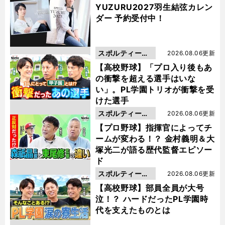
YUZURU2027羽生結弦カレン
ダー 予約受付中！
スポルティーバ
2026.08.06更新
動画
【高校野球】「プロ入り後もあ
の衝撃を超える選手はいな
い」。PL学園トリオが衝撃を受
けた選手
スポルティーバ
2026.08.06更新
動画
【プロ野球】指揮官によってチ
ームが変わる！？ 金村義明＆大
塚光二が語る歴代監督エピソー
ド
スポルティーバ
2026.08.06更新
動画
【高校野球】部員全員が大号
泣！？ ハードだったPL学園時
代を支えたものとは