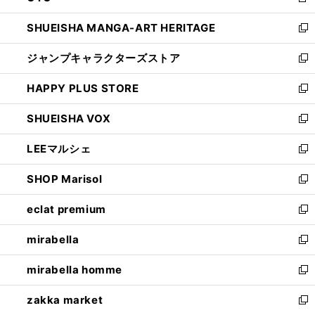
新
開
ウ
し
SHUEISHA MANGA-ART HERITAGE
く
で
い
新
開
ウ
し
ジャンプキャラクターズストア
く
ィ
い
新
ン
ウ
し
HAPPY PLUS STORE
ド
ィ
い
新
ウ
ン
ウ
し
SHUEISHA VOX
で
ド
ィ
い
新
開
ウ
ン
ウ
し
LEEマルシェ
く
で
ド
ィ
い
新
開
ウ
ン
ウ
し
SHOP Marisol
く
で
ド
ィ
い
新
開
ウ
ン
ウ
し
eclat premium
く
で
ド
ィ
い
新
開
ウ
ン
ウ
し
mirabella
く
で
ド
ィ
い
新
開
ウ
ン
ウ
し
mirabella homme
く
で
ド
ィ
い
新
開
ウ
ン
ウ
し
zakka market
く
で
ド
ィ
い
新
開