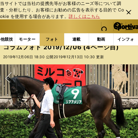
当サイトでは当社の提携先等がお客様のニーズ等について調
査・分析したり、お客様にお勧めの広告を表⽰する⽬的で Co
閉じ
okie を使⽤する場合があります。
詳しくはこちら
る
マイペ
web Sportiva (webスポルティーバ)
検索
メニュ
we
ー
フォトギャラリー
コラムフォト
コラムフォト 2019/
b
ジ
の他競技
モーター
フォト
連載
動画
インフォ
ス
コラムフォト 2019/12/06 (4ページ目)
ポ
ル
2019年12月06日 18:30 公開
2019年12月13日 10:30 更新
テ
ィ
ー
バ
次へ