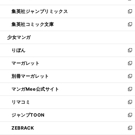
開
ウ
ン
ウ
し
集英社ジャンプリミックス
く
で
ド
ィ
い
新
開
ウ
ン
ウ
し
集英社コミック文庫
く
で
ド
ィ
い
新
開
ウ
ン
ウ
し
少女マンガ
く
で
ド
ィ
い
開
ウ
ン
ウ
りぼん
く
で
ド
ィ
新
開
ウ
ン
し
マーガレット
く
で
ド
い
新
開
ウ
ウ
し
別冊マーガレット
く
で
ィ
い
新
開
ン
ウ
し
マンガMee公式サイト
く
ド
ィ
い
新
ウ
ン
ウ
し
リマコミ
で
ド
ィ
い
新
開
ウ
ン
ウ
し
ジャンプTOON
く
で
ド
ィ
い
新
開
ウ
ン
ウ
し
ZEBRACK
く
で
ド
ィ
い
新
開
ウ
ン