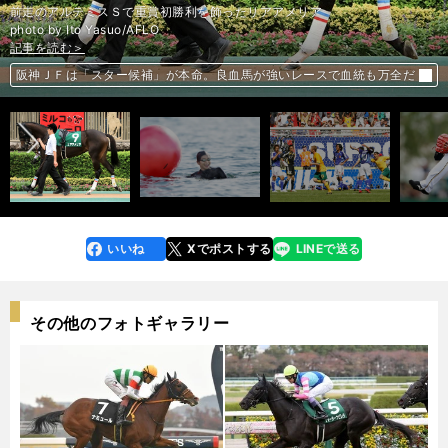
前走のアルテミスＳで重賞初勝利を飾ったリアアメリア
記事を読む＞
photo by Ito Yasuo/AFLO
記事を読む＞
記事を読む＞
記事を読む＞
記事を読む＞
横浜Ｆ・マリノス躍進の要因を分析すると川崎が優勝を逃した理由もわか
傳谷英里香さん、海で集団で泳ぐのは怖くない！周囲の流れを利用するべ
前へ
稲本潤一が語るドイツＷ杯。初戦のオーストラリア戦で裏目に出たこと
栗山監督が明かす吉田輝星育成法。「ヒントはオリックスの山本由伸」
る
阪神ＪＦは「スター候補」が本命。良血馬が強いレースで血統も万全だ
し
いいね
Xでポストする
LINEで送る
line
faceboo
x
k
その他のフォトギャラリー