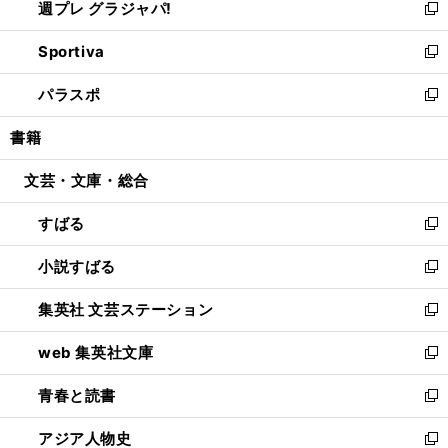
週プレ グラジャパ!
く
で
ィ
い
新
開
ン
ウ
し
Sportiva
く
ド
ィ
い
新
ウ
ン
ウ
し
パラスポ
で
ド
ィ
い
新
開
ウ
ン
ウ
し
書籍
く
で
ド
ィ
い
開
ウ
ン
ウ
文芸・文庫・総合
く
で
ド
ィ
開
ウ
ン
すばる
く
で
ド
新
開
ウ
し
小説すばる
く
で
い
新
開
ウ
し
集英社 文芸ステーション
く
ィ
い
新
ン
ウ
し
web 集英社文庫
ド
ィ
い
新
ウ
ン
ウ
し
青春と読書
で
ド
ィ
い
新
開
ウ
ン
ウ
し
アジア人物史
く
で
ド
ィ
い
新