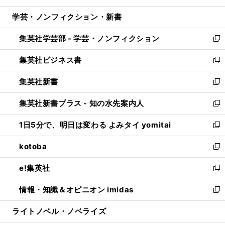
開
ウ
ン
ウ
し
学芸・ノンフィクション・新書
く
で
ド
ィ
い
開
ウ
ン
ウ
集英社学芸部 - 学芸・ノンフィクション
く
で
ド
ィ
新
開
ウ
ン
し
集英社ビジネス書
く
で
ド
い
新
開
ウ
ウ
し
集英社新書
く
で
ィ
い
新
開
ン
ウ
し
集英社新書プラス - 知の水先案内人
く
ド
ィ
い
新
ウ
ン
ウ
し
1日5分で、明日は変わる よみタイ yomitai
で
ド
ィ
い
新
開
ウ
ン
ウ
し
kotoba
く
で
ド
ィ
い
新
開
ウ
ン
ウ
し
e!集英社
く
で
ド
ィ
い
新
開
ウ
ン
ウ
し
情報・知識＆オピニオン imidas
く
で
ド
ィ
い
新
開
ウ
ン
ウ
し
ライトノベル・ノベライズ
く
で
ド
ィ
い
開
ウ
ン
ウ