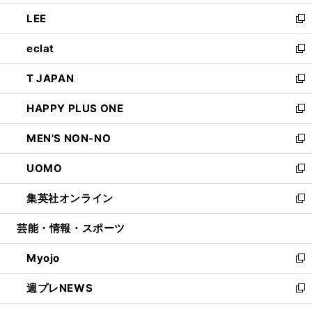
開
ウ
ン
ウ
し
LEE
く
で
ド
ィ
い
新
開
ウ
ン
ウ
し
eclat
く
で
ド
ィ
い
新
開
ウ
ン
ウ
し
T JAPAN
く
で
ド
ィ
い
新
開
ウ
ン
ウ
し
HAPPY PLUS ONE
く
で
ド
ィ
い
新
開
ウ
ン
ウ
し
MEN'S NON-NO
く
で
ド
ィ
い
新
開
ウ
ン
ウ
し
UOMO
く
で
ド
ィ
い
新
開
ウ
ン
ウ
し
集英社オンライン
く
で
ド
ィ
い
新
開
ウ
ン
ウ
し
芸能・情報・スポーツ
く
で
ド
ィ
い
開
ウ
ン
ウ
Myojo
く
で
ド
ィ
新
開
ウ
ン
し
週プレNEWS
く
で
ド
い
新
開
ウ
ウ
し