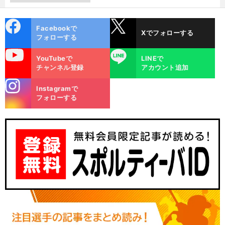
cebo
X
Facebookで
Xでフォローする
ok
フォローする
uTube
LINE
YouTubeで
LINEで
チャンネル登録
アカウント追加
stagra
Instagramで
m
フォローする