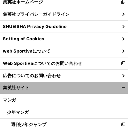
集英社ホームページ
新
閉
し
じ
集英社プライバシーガイドライン
い
る
ウ
SHUEISHA Privacy Guideline
ィ
ン
Setting of Cookies
ド
ウ
web Sportivaについて
で
開
Web Sportivaについてのお問い合わせ
く
新
し
広告についてのお問い合わせ
い
ウ
集英社サイト
ィ
開
ン
く/
マンガ
ド
閉
ウ
じ
少年マンガ
で
る
開
週刊少年ジャンプ
く
新