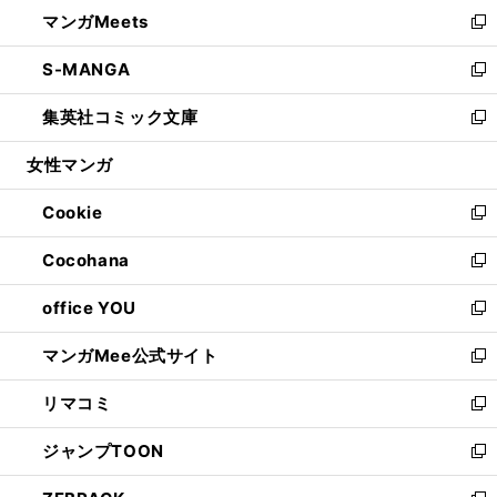
ウ
し
マンガMeets
く
で
ド
ィ
い
新
開
ウ
ン
ウ
し
S-MANGA
く
で
ド
ィ
い
新
開
ウ
ン
ウ
し
集英社コミック文庫
く
で
ド
ィ
い
新
開
ウ
ン
ウ
し
女性マンガ
く
で
ド
ィ
い
開
ウ
ン
ウ
Cookie
く
で
ド
ィ
新
開
ウ
ン
し
Cocohana
く
で
ド
い
新
開
ウ
ウ
し
office YOU
く
で
ィ
い
新
開
ン
ウ
し
マンガMee公式サイト
く
ド
ィ
い
新
ウ
ン
ウ
し
リマコミ
で
ド
ィ
い
新
開
ウ
ン
ウ
し
ジャンプTOON
く
で
ド
ィ
い
新
開
ウ
ン
ウ
し