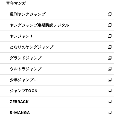
青年マンガ
く
で
ド
ィ
い
開
ウ
ン
ウ
週刊ヤングジャンプ
く
で
ド
ィ
新
開
ウ
ン
し
ヤングジャンプ定期購読デジタル
く
で
ド
い
新
開
ウ
ウ
し
ヤンジャン！
く
で
ィ
い
新
開
ン
ウ
し
となりのヤングジャンプ
く
ド
ィ
い
新
ウ
ン
ウ
し
グランドジャンプ
で
ド
ィ
い
新
開
ウ
ン
ウ
し
ウルトラジャンプ
く
で
ド
ィ
い
新
開
ウ
ン
ウ
し
少年ジャンプ+
く
で
ド
ィ
い
新
開
ウ
ン
ウ
し
ジャンプTOON
く
で
ド
ィ
い
新
開
ウ
ン
ウ
し
ZEBRACK
く
で
ド
ィ
い
新
開
ウ
ン
ウ
し
S-MANGA
く
で
ド
ィ
い
新