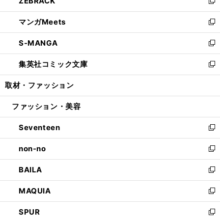
ZEBRACK
く
で
ド
ィ
い
新
開
ウ
ン
ウ
し
マンガMeets
く
で
ド
ィ
い
新
開
ウ
ン
ウ
し
S-MANGA
く
で
ド
ィ
い
新
開
ウ
ン
ウ
し
集英社コミック文庫
く
で
ド
ィ
い
新
開
ウ
ン
ウ
し
取材・ファッション
く
で
ド
ィ
い
開
ウ
ン
ウ
ファッション・美容
く
で
ド
ィ
開
ウ
ン
Seventeen
く
で
ド
新
開
ウ
し
non-no
く
で
い
新
開
ウ
し
BAILA
く
ィ
い
新
ン
ウ
し
MAQUIA
ド
ィ
い
新
ウ
ン
ウ
し
SPUR
で
ド
ィ
い
新