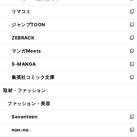
ウ
ン
ウ
し
リマコミ
で
ド
ィ
い
新
開
ウ
ン
ウ
し
ジャンプTOON
く
で
ド
ィ
い
新
開
ウ
ン
ウ
し
ZEBRACK
く
で
ド
ィ
い
新
開
ウ
ン
ウ
し
マンガMeets
く
で
ド
ィ
い
新
開
ウ
ン
ウ
し
S-MANGA
く
で
ド
ィ
い
新
開
ウ
ン
ウ
し
集英社コミック文庫
く
で
ド
ィ
い
新
開
ウ
ン
ウ
し
取材・ファッション
く
で
ド
ィ
い
開
ウ
ン
ウ
ファッション・美容
く
で
ド
ィ
開
ウ
ン
Seventeen
く
で
ド
新
開
ウ
し
non-no
く
で
い
新
開