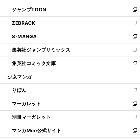
開
ウ
ン
ウ
し
ジャンプTOON
く
で
ド
ィ
い
新
開
ウ
ン
ウ
し
ZEBRACK
く
で
ド
ィ
い
新
開
ウ
ン
ウ
し
S-MANGA
く
で
ド
ィ
い
新
開
ウ
ン
ウ
し
集英社ジャンプリミックス
く
で
ド
ィ
い
新
開
ウ
ン
ウ
し
集英社コミック文庫
く
で
ド
ィ
い
新
開
ウ
ン
ウ
し
少女マンガ
く
で
ド
ィ
い
開
ウ
ン
ウ
りぼん
く
で
ド
ィ
新
開
ウ
ン
し
マーガレット
く
で
ド
い
新
開
ウ
ウ
し
別冊マーガレット
く
で
ィ
い
新
開
ン
ウ
し
マンガMee公式サイト
く
ド
ィ
い
新
ウ
ン
ウ
し