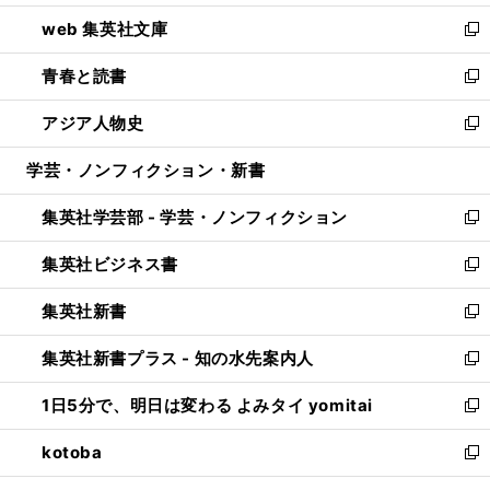
ン
ウ
し
web 集英社文庫
ド
ィ
い
新
ウ
ン
ウ
し
青春と読書
で
ド
ィ
い
新
開
ウ
ン
ウ
し
アジア人物史
く
で
ド
ィ
い
新
開
ウ
ン
ウ
し
学芸・ノンフィクション・新書
く
で
ド
ィ
い
開
ウ
ン
ウ
集英社学芸部 - 学芸・ノンフィクション
く
で
ド
ィ
新
開
ウ
ン
し
集英社ビジネス書
く
で
ド
い
新
開
ウ
ウ
し
集英社新書
く
で
ィ
い
新
開
ン
ウ
し
集英社新書プラス - 知の水先案内人
く
ド
ィ
い
新
ウ
ン
ウ
し
1日5分で、明日は変わる よみタイ yomitai
で
ド
ィ
い
新
開
ウ
ン
ウ
し
kotoba
く
で
ド
ィ
い
新
開
ウ
ン
ウ
し