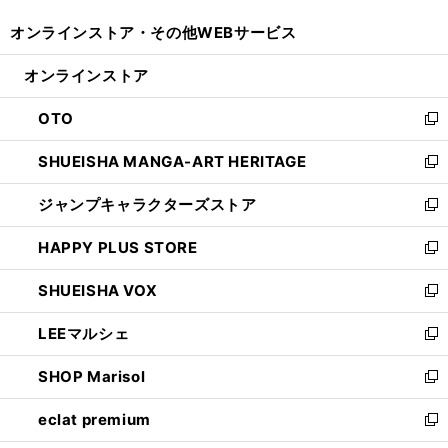
開
ウ
ウ
し
オンラインストア・
その他WEBサービス
く
で
ィ
い
開
ン
ウ
オンラインストア
く
ド
ィ
ウ
ン
OTO
で
ド
新
開
ウ
し
SHUEISHA MANGA-ART HERITAGE
く
で
い
新
開
ウ
し
ジャンプキャラクターズストア
く
ィ
い
新
ン
ウ
し
HAPPY PLUS STORE
ド
ィ
い
新
ウ
ン
ウ
し
SHUEISHA VOX
で
ド
ィ
い
新
開
ウ
ン
ウ
し
LEEマルシェ
く
で
ド
ィ
い
新
開
ウ
ン
ウ
し
SHOP Marisol
く
で
ド
ィ
い
新
開
ウ
ン
ウ
し
eclat premium
く
で
ド
ィ
い
新
開
ウ
ン
ウ
し