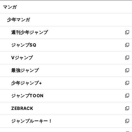
ン
く/
マンガ
ド
閉
ウ
じ
少年マンガ
で
る
開
週刊少年ジャンプ
く
新
し
ジャンプSQ
い
新
ウ
し
Vジャンプ
ィ
い
新
ン
ウ
し
最強ジャンプ
ド
ィ
い
新
ウ
ン
ウ
し
少年ジャンプ+
で
ド
ィ
い
新
開
ウ
ン
ウ
し
ジャンプTOON
く
で
ド
ィ
い
新
開
ウ
ン
ウ
し
ZEBRACK
く
で
ド
ィ
い
新
開
ウ
ン
ウ
し
ジャンプルーキー！
く
で
ド
ィ
い
新
開
ウ
ン
ウ
し