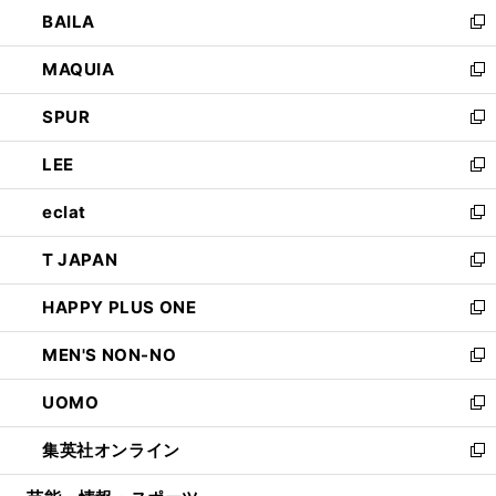
ウ
し
BAILA
く
ィ
い
新
ン
ウ
し
MAQUIA
ド
ィ
い
新
ウ
ン
ウ
し
SPUR
で
ド
ィ
い
新
開
ウ
ン
ウ
し
LEE
く
で
ド
ィ
い
新
開
ウ
ン
ウ
し
eclat
く
で
ド
ィ
い
新
開
ウ
ン
ウ
し
T JAPAN
く
で
ド
ィ
い
新
開
ウ
ン
ウ
し
HAPPY PLUS ONE
く
で
ド
ィ
い
新
開
ウ
ン
ウ
し
MEN'S NON-NO
く
で
ド
ィ
い
新
開
ウ
ン
ウ
し
UOMO
く
で
ド
ィ
い
新
開
ウ
ン
ウ
し
集英社オンライン
く
で
ド
ィ
い
新
開
ウ
ン
ウ
し