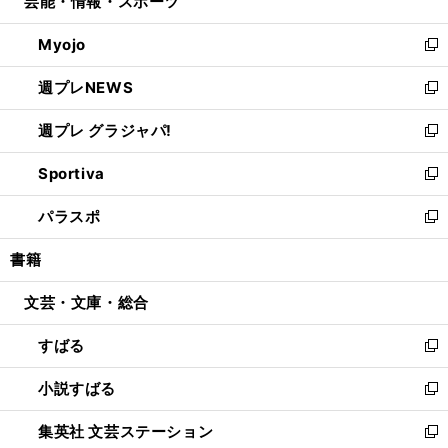
芸能・情報・スポーツ
く
で
ド
ィ
い
開
ウ
ン
ウ
Myojo
く
で
ド
ィ
新
開
ウ
ン
し
週プレNEWS
く
で
ド
い
新
開
ウ
ウ
し
週プレ グラジャパ!
く
で
ィ
い
新
開
ン
ウ
し
Sportiva
く
ド
ィ
い
新
ウ
ン
ウ
し
パラスポ
で
ド
ィ
い
新
開
ウ
ン
ウ
し
書籍
く
で
ド
ィ
い
開
ウ
ン
ウ
文芸・文庫・総合
く
で
ド
ィ
開
ウ
ン
すばる
く
で
ド
新
開
ウ
し
小説すばる
く
で
い
新
開
ウ
し
集英社 文芸ステーション
く
ィ
い
新