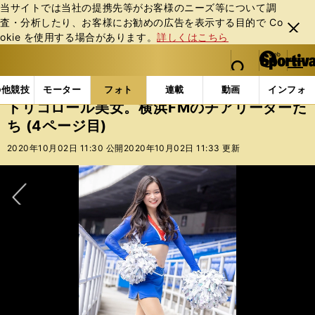
当サイトでは当社の提携先等がお客様のニーズ等について調
査・分析したり、お客様にお勧めの広告を表⽰する⽬的で Co
閉じ
okie を使⽤する場合があります。
詳しくはこちら
る
マイペ
web Sportiva (webスポルティーバ)
検索
メニュ
we
ー
フォトギャラリー
スポーツビーナスギャラリー
トリ
b
ジ
の他競技
モーター
フォト
連載
動画
インフォ
ス
トリコロール美女。横浜FMのチアリーダーた
ポ
ち (4ページ目)
ル
テ
2020年10月02日 11:30 公開
2020年10月02日 11:33 更新
ィ
ー
バ
次へ