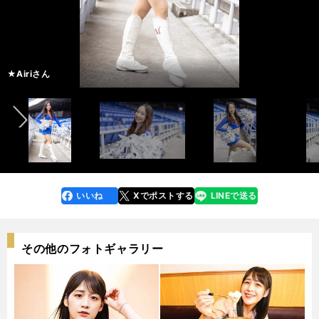
★Aiさん
★Marikoさん
横浜Ｆ・マリノス公式チアリーディングチーム「トリコロールマーメイズ」
横浜Ｆ・マリノス公式チアリーディングチーム「トリコロールマーメイズ」
２年目
13年目
★Airiさん
「目標はトリコロールマーメイズの一員として、美しい女性になることで
★Kaoさん
★Runaさん
「フラッグバトンやタオルといった手具を使ったパフォーマンスも得意で
★Runaさん
★Yokoさん
★Yuiさん
メンバー。左からKaoさん、Yokoさん、Runaさん、Airiさん、Aiさん、Yui
メンバー。左からKaoさん、Yokoさん、Runaさん、Airiさん、Aiさん、Yui
４年目
６年目 キャプテン
２年目
２年目
１年目
８年目
前へ
「大変な時こそ私たちから元気を届けられる存在でありつづけたいです」
★Airiさん
★Airiさん
★Airiさん
す」
★Aiさん
★Aiさん
★Aiさん
「アピールポイントは笑顔です！ どんな時でも笑顔は絶やしません！」
★Kaoさん
★Kaoさん
★Kaoさん
「スタジアムに勝利のトリパラを咲かせましょう!!」
★Runaさん
★Runaさん
★Runaさん
す」
★Marikoさん
★Marikoさん
★Marikoさん
「勝利時にスタジアムでトリパラを回せた時は格別です！」
★Runaさん
★Runaさん
★Runaさん
「チアとサッカーをつなぐ架け橋になっていきたいです！」
★Yokoさん
★Yokoさん
★Yokoさん
「生まれ育った横浜で、大好きな踊りで多くの人に笑顔を与えたいです」
★Yuiさん
★Yuiさん
★Yuiさん
さん、Runaさん、Marikoさん
さん、Runaさん、Marikoさん
いいね
Xでポストする
LINEで送る
line
faceboo
x
k
その他のフォトギャラリー