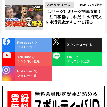
スポルティーバ
2026.08.03更新
動画
【Jリーグ】Jリーグ開幕直前！
注目移籍はこれだ！ 水沼宏太
を水沼貴史がすこ〜し語る
cebo
X
Facebookで
Xでフォローする
ok
フォローする
uTube
LINE
YouTubeで
LINEで
チャンネル登録
アカウント追加
stagra
Instagramで
m
フォローする