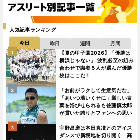
人気記事ランキング
今日
昨日
週間
月間
【夏の甲子園2026】「優勝は
1
横浜じゃない」 波乱必至の組み
合わせで識者５人が選んだ優勝
校はここだ！
「お前がラクして生意気だな」
2
「あいつ若いくせに」厳しい言
葉を浴びせられるも佐藤慎太郎
が貫いた誇りとファンへの思い
宇野昌磨は本田真凜とのアイス
3
ダンスで新境地を切り開く 高