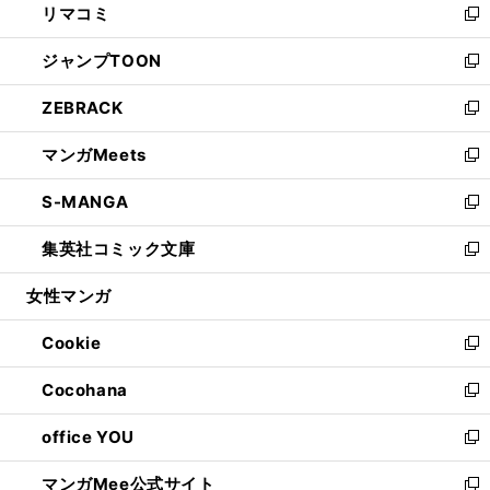
リマコミ
で
ド
ィ
い
新
開
ウ
ン
ウ
し
ジャンプTOON
く
で
ド
ィ
い
新
開
ウ
ン
ウ
し
ZEBRACK
く
で
ド
ィ
い
新
開
ウ
ン
ウ
し
マンガMeets
く
で
ド
ィ
い
新
開
ウ
ン
ウ
し
S-MANGA
く
で
ド
ィ
い
新
開
ウ
ン
ウ
し
集英社コミック文庫
く
で
ド
ィ
い
新
開
ウ
ン
ウ
し
女性マンガ
く
で
ド
ィ
い
開
ウ
ン
ウ
Cookie
く
で
ド
ィ
新
開
ウ
ン
し
Cocohana
く
で
ド
い
新
開
ウ
ウ
し
office YOU
く
で
ィ
い
新
開
ン
ウ
し
マンガMee公式サイト
く
ド
ィ
い
新