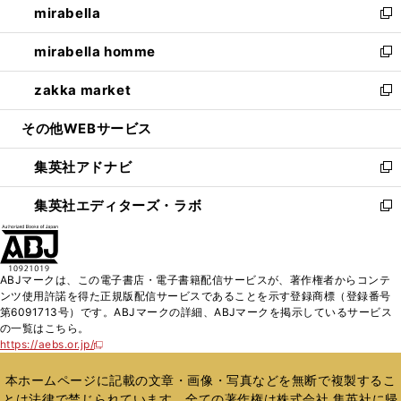
mirabella
く
で
ド
ィ
い
新
開
ウ
ン
ウ
し
mirabella homme
く
で
ド
ィ
い
新
開
ウ
ン
ウ
し
zakka market
く
で
ド
ィ
い
新
開
ウ
ン
ウ
し
その他WEBサービス
く
で
ド
ィ
い
開
ウ
ン
ウ
集英社アドナビ
く
で
ド
ィ
新
開
ウ
ン
し
集英社エディターズ・ラボ
く
で
ド
い
新
開
ウ
ウ
し
く
で
ィ
い
開
ン
ウ
ABJマークは、この電子書店・電子書籍配信サービスが、著作権者からコンテ
く
ド
ィ
ンツ使用許諾を得た正規版配信サービスであることを示す登録商標（登録番号
ウ
ン
第6091713号）です。ABJマークの詳細、ABJマークを掲示しているサービス
で
ド
の一覧はこちら。
開
ウ
https://aebs.or.jp/
新
く
で
し
い
開
本ホームページに記載の文章・画像・写真などを無断で複製するこ
ウ
く
とは法律で禁じられています。全ての著作権は株式会社 集英社に帰