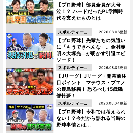
動画
【プロ野球】部員全員が大号
泣！？ ハードだったPL学園時
代を支えたものとは
スポルティーバ
2026.08.06更新
動画
【プロ野球】先輩たちの気遣い
に「もうできへんな」。金村義
明＆大塚光二が明かす引退エピ
ソード！
スポルティーバ
2026.08.05更新
動画
【Jリーグ】Jリーグ・開幕前注
目ポイント マテウス・ブエノ
の鹿島移籍！ 恐るべし15歳磯
部怜夢！
スポルティーバ
2026.08.04更新
動画
【プロ野球】令和では考えられ
ない！？今だから語れる当時の
野球事情とは...