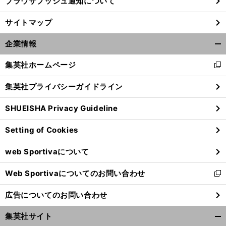
ブラウザプッシュ通知について
サイトマップ
企業情報
開
く/
集英社ホームページ
新
閉
し
じ
集英社プライバシーガイドライン
い
る
ウ
SHUEISHA Privacy Guideline
ィ
ン
Setting of Cookies
ド
ウ
web Sportivaについて
で
開
Web Sportivaについてのお問い合わせ
く
新
し
広告についてのお問い合わせ
い
ウ
集英社サイト
ィ
開