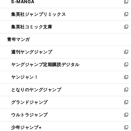
S-MANGA
く
で
ド
ィ
い
新
開
ウ
ン
ウ
し
集英社ジャンプリミックス
く
で
ド
ィ
い
新
開
ウ
ン
ウ
し
集英社コミック文庫
く
で
ド
ィ
い
新
開
ウ
ン
ウ
し
青年マンガ
く
で
ド
ィ
い
開
ウ
ン
ウ
週刊ヤングジャンプ
く
で
ド
ィ
新
開
ウ
ン
し
ヤングジャンプ定期購読デジタル
く
で
ド
い
新
開
ウ
ウ
し
ヤンジャン！
く
で
ィ
い
新
開
ン
ウ
し
となりのヤングジャンプ
く
ド
ィ
い
新
ウ
ン
ウ
し
グランドジャンプ
で
ド
ィ
い
新
開
ウ
ン
ウ
し
ウルトラジャンプ
く
で
ド
ィ
い
新
開
ウ
ン
ウ
し
少年ジャンプ+
く
で
ド
ィ
い
新