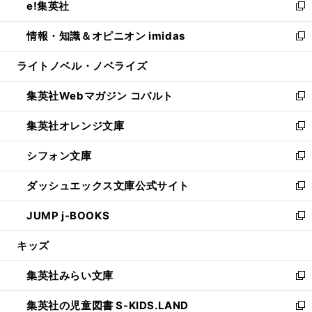
e!集英社
く
で
ド
ィ
い
新
開
ウ
ン
ウ
し
情報・知識＆オピニオン imidas
く
で
ド
ィ
い
新
開
ウ
ン
ウ
し
ライトノベル・ノベライズ
く
で
ド
ィ
い
開
ウ
ン
ウ
集英社Webマガジン コバルト
く
で
ド
ィ
新
開
ウ
ン
し
集英社オレンジ文庫
く
で
ド
い
新
開
ウ
ウ
し
シフォン文庫
く
で
ィ
い
新
開
ン
ウ
し
ダッシュエックス文庫公式サイト
く
ド
ィ
い
新
ウ
ン
ウ
し
JUMP j-BOOKS
で
ド
ィ
い
新
開
ウ
ン
ウ
し
キッズ
く
で
ド
ィ
い
開
ウ
ン
ウ
集英社みらい文庫
く
で
ド
ィ
新
開
ウ
ン
し
集英社の児童図書 S-KIDS.LAND
く
で
ド
い
新