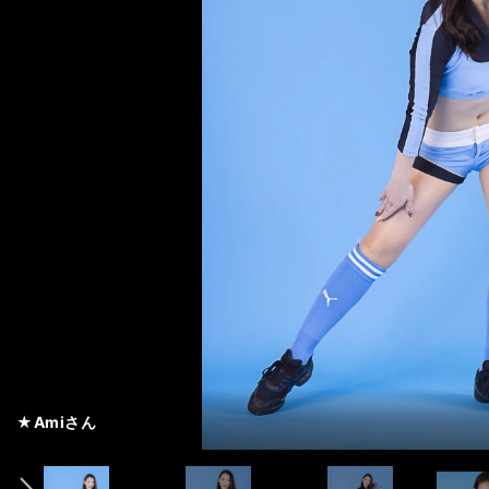
★Amiさん
★Emiさん
★Wakakoさん
★Mitekiさん
★Manamiさん
★Yuriさん
★Keikaさん
★Saayaさん
★Nanakoさん
★Akariさん
４年目 バイスキャプテン
５年目 キャプテン
６年目
２年目
５年目
４年目
７年目
３年目
４年目 バイスキャプテン
６年目
前へ
「応援を通じて、人と人がつながっていく瞬間をつくろうと活動
★Amiさん
★Amiさん
★Amiさん
「その時の感情に合わせて、様々な表情をすることを心がけてい
★Emiさん
★Emiさん
★Emiさん
「アピールポイントは、新体操の経験を生かした、しなやかなダ
★Wakakoさん
★Wakakoさん
★Wakakoさん
「何事もポジディブに捉えることができるので、毎日がHappyに
★Mitekiさん
★Mitekiさん
★Mitekiさん
「等々力競技場の一体感は、一度見ると魅了されます」
★Manamiさん
★Manamiさん
★Manamiさん
「アピールポイントは、ハツラツとした笑顔と踊りです！」
★Yuriさん
★Yuriさん
★Yuriさん
「みなさんの心に残るパフォーマンスをしていきます」
★Keikaさん
★Keikaさん
★Keikaさん
「積極的に応援し、選手のみなさんへパワーを届けていきたいで
★Saayaさん
★Saayaさん
★Saayaさん
「アピールポイントは目力です。視線を感じたら私が見ているか
★Nanakoさん
★Nanakoさん
★Nanakoさん
「川崎フロンターレの、アットホームで温かいところが好きです
★Akariさん
★Akariさん
★Akariさん