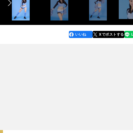
いいね
Xでポストする
line
faceboo
x
k