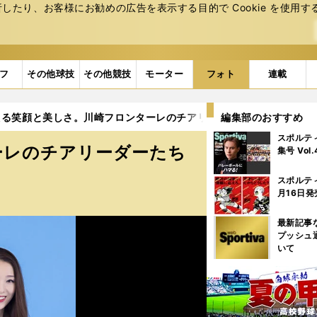
たり、お客様にお勧めの広告を表⽰する⽬的で Cookie を使⽤す
フ
その他球技
その他競技
モーター
フォト
連載
える笑顔と美しさ。川崎フロンターレのチアリーダーたち (2ページ目
編集部のおすすめ
スポルテ
ーレのチアリーダーたち
集号 Vol
スポルテ
月16日発
最新記事
プッシュ
いて