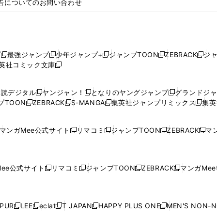
告についてのお問い合わせ
プ
最強ジャンプ
少年ジャンプ+
ジャンプTOON
ZEBRACK
ジ
新
新
新
新
新
英社コミック文庫
し
新
し
し
し
し
い
い
し
い
い
い
ウ
ウ
い
ウ
ウ
ウ
購読デジタル
ヤンジャン！
となりのヤングジャンプ
グランドジ
新
新
新
ィ
ィ
ウ
ィ
ィ
ィ
プTOON
ZEBRACK
S-MANGA
集英社ジャンプリミックス
集英
新
し
新
し
新
し
新
ン
ン
ィ
ン
ン
ン
し
い
し
い
し
い
し
ド
ド
ン
ド
ド
ド
い
ウ
い
ウ
い
ウ
い
ウ
ウ
ド
ウ
ウ
ウ
マンガMee公式サイト
リマコミ
ジャンプTOON
ZEBRACK
マン
新
新
新
新
ウ
ィ
ウ
ィ
ウ
ィ
ウ
で
で
ウ
で
で
で
し
し
し
し
し
ィ
ン
ィ
ン
ィ
ン
ィ
開
開
で
開
開
開
い
い
い
い
い
ン
ド
ン
ド
ン
ド
ン
く
く
開
く
く
く
ウ
ウ
ウ
ウ
ウ
ド
ウ
ド
ウ
ド
ウ
ド
ee公式サイト
リマコミ
ジャンプTOON
ZEBRACK
マンガMeet
く
新
新
新
新
ィ
ィ
ィ
ィ
ィ
ウ
で
ウ
で
ウ
で
ウ
し
し
し
し
ン
ン
ン
ン
ン
で
開
で
開
で
開
で
い
い
い
い
ド
ド
ド
ド
ド
開
く
開
く
開
く
開
ウ
ウ
ウ
ウ
ウ
ウ
ウ
ウ
ウ
PUR
LEE
eclat
T JAPAN
HAPPY PLUS ONE
MEN'S NON-
く
く
く
く
新
新
新
新
新
ィ
ィ
ィ
ィ
で
で
で
で
で