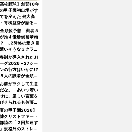
高校野球】創部10年
の甲子園初出場がす
てを変えた 健大高
・青栁監督が語る
機動破壊」はこうし
1全順位予想 識者５
生まれた
が推す優勝候補筆頭
？ J2降格の憂き目
遭いそうな３クラブ
は？
春制が導入されたJ1
ーグ2026－27シー
ンの行方はいかに!?
５人の識者が全順位
大胆予想
お前がラクして生意
だな」「あいつ若い
せに」厳しい言葉を
びせられるも佐藤慎
郎が貫いた誇りとフ
夏の甲子園2026】
ンへの思い
隷クリストファー・
部陸の「２回加速す
」規格外のストレー