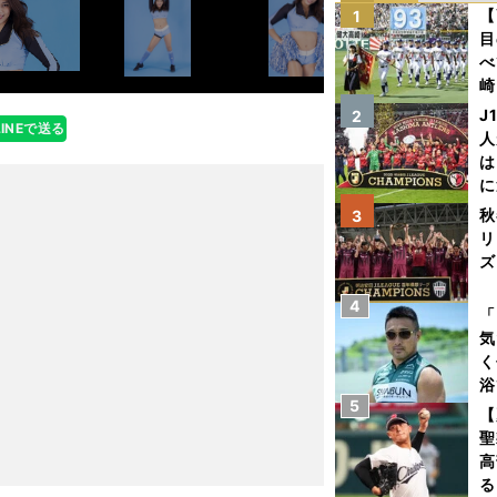
【
1
目
べ
崎
「
J
2
LINEで送る
て
人
は
に
と
秋
3
リ
ズ
4
を
「
気
く
浴
5
太
【
ァ
聖
高
る