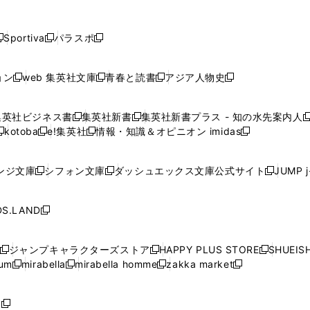
し
し
し
し
し
ン
ン
ン
ン
開
開
開
開
開
い
い
い
い
い
ド
ド
ド
ド
く
く
く
く
く
ウ
ウ
ウ
ウ
ウ
ウ
ウ
ウ
ウ
Sportiva
パラスポ
新
新
ィ
ィ
ィ
ィ
ィ
で
で
で
で
し
し
し
ン
ン
ン
ン
ン
開
開
開
開
い
い
い
ド
ド
ド
ド
ド
ョン
web 集英社文庫
青春と読書
アジア人物史
く
く
く
く
新
新
新
新
ウ
ウ
ウ
ウ
ウ
ウ
ウ
ウ
し
し
し
し
ィ
ィ
ィ
で
で
で
で
で
い
い
い
い
ン
ン
ン
集英社ビジネス書
集英社新書
集英社新書プラス - 知の水先案内人
開
開
開
開
開
新
新
新
ウ
ウ
ウ
ウ
ド
ド
ド
kotoba
e!集英社
情報・知識＆オピニオン imidas
く
く
く
く
く
新
し
新
し
新
ィ
ィ
ィ
ィ
ウ
ウ
ウ
し
し
い
し
い
し
ン
ン
ン
ン
で
で
で
い
い
ウ
い
ウ
い
ド
ド
ド
ド
ンジ文庫
シフォン文庫
ダッシュエックス文庫公式サイト
JUMP 
開
開
開
新
新
新
ウ
ウ
ィ
ウ
ィ
ウ
ウ
ウ
ウ
ウ
く
く
く
し
し
し
ィ
ィ
ン
ィ
ン
ィ
で
で
で
で
い
い
い
ン
ン
ド
ン
ド
ン
S.LAND
開
開
開
開
新
ウ
ウ
ウ
ド
ド
ウ
ド
ウ
ド
く
く
く
く
し
ィ
ィ
ィ
ウ
ウ
で
ウ
で
ウ
い
ン
ン
ン
ジャンプキャラクターズストア
HAPPY PLUS STORE
SHUEIS
で
で
開
で
開
で
新
新
新
ウ
ド
ド
ド
ium
mirabella
mirabella homme
zakka market
開
開
く
開
く
開
し
新
新
新
し
新
し
ィ
ウ
ウ
ウ
く
く
く
く
い
し
し
い
し
し
い
ン
で
で
で
ウ
い
い
ウ
い
い
ウ
ド
ボ
開
開
開
新