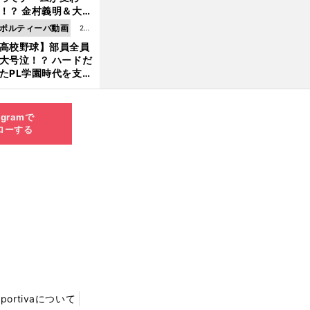
8.0
！？ 金村義明＆大塚
6更
二が語る歴代監督エ
ポルティーバ動画
202
新
ソード
高校野球】部員全員
6.0
大号泣！？ ハードだ
8.0
たPL学園時代を支え
6更
ものとは
新
agramで
ローする
Sportivaについて