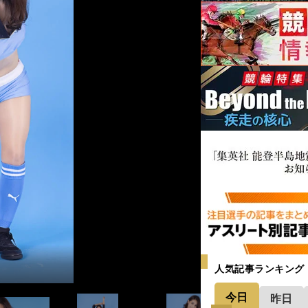
しています」
ます」
ンスと笑顔です」
溢れています」
す」
もしれません！」
」
人気記事ランキング
今日
昨日