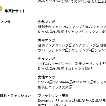
Web Sportivaについてのお問い合わせ
広
し
新
い
し
集英社サイト
ウ
い
ィ
ウ
マンガ
少年マンガ
ン
ィ
週刊少年ジャンプ
ジャンプSQ
Vジャン
ド
ン
新
新
S-MANGA
集英社ジャンプリミックス
集
ウ
ド
新
し
し
新
で
ウ
し
い
い
し
青年マンガ
開
で
い
ウ
ウ
い
週刊ヤングジャンプ
ヤングジャンプ定期
新
く
開
ウ
ィ
ィ
ウ
ウルトラジャンプ
少年ジャンプ+
ジャン
新
し
新
く
ィ
ン
ン
ィ
し
い
し
ン
ド
ド
ン
少女マンガ
い
ウ
い
ド
ウ
ウ
ド
りぼん
マーガレット
別冊マーガレット
新
新
新
ウ
ィ
ウ
ウ
で
で
ウ
S-MANGA
集英社コミック文庫
し
新
し
新
ィ
ン
ィ
で
開
開
で
い
し
い
し
ン
ド
ン
女性マンガ
開
く
く
開
ウ
い
ウ
い
ド
ウ
ド
Cookie
Cocohana
office YOU
マンガM
く
く
新
新
新
ィ
ウ
ィ
ウ
ウ
で
ウ
集英社コミック文庫
し
新
し
し
ン
ィ
ン
ィ
で
開
で
い
し
い
い
ド
ン
ド
ン
取材・ファッション
ファッション・美容
開
く
開
ウ
い
ウ
ウ
ウ
ド
ウ
ド
Seventeen
non-no
BAILA
MAQUIA
S
く
く
新
新
新
新
ィ
ウ
ィ
ィ
で
ウ
で
ウ
集英社オンライン