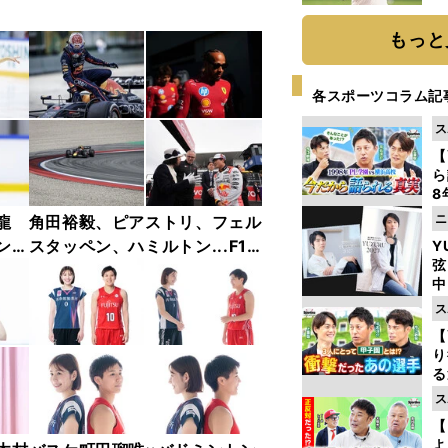
ト
く
もっと
各スポーツコラム記
ス
【
ら
8
最
ニ
龍
角田裕毅、ピアストリ、フェル
き
ンフ
スタッペン、ハミルトン...F1
Y
弦
リー
2025年前半戦ベストショット
中
ャラ
集【撮影／熱田護＆桜井淳雄】
ス
【
り
る
学
ス
け
【
よ