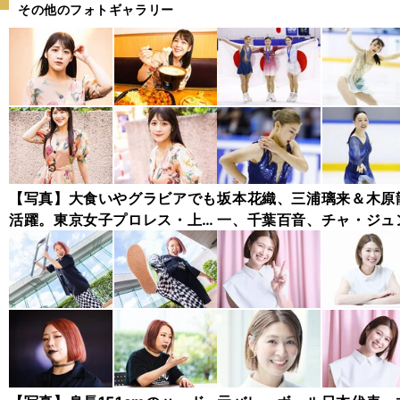
その他のフォトギャラリー
【写真】大食いやグラビアでも
坂本花織、三浦璃来＆木原
活躍。東京女子プロレス・上原
一、千葉百音、チャ・ジュ
わかな フォトギャラリー
ァン...チャレンジャー・シ
ズ木下グループ杯フォトギ
リー