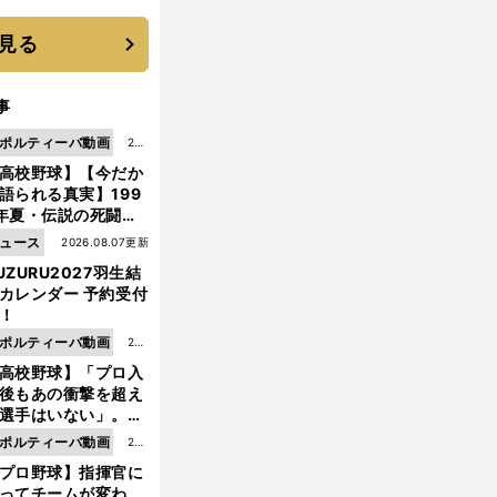
 それでもプロではな
大学進学を選ぶ理由
見る
事
ポルティーバ動画
202
高校野球】【今だか
6.0
語られる真実】199
8.0
年夏・伝説の死闘の
7更
中にPL学園に何が起
ュース
2026.08.07更新
新
ていた！？
UZURU2027羽生結
カレンダー 予約受付
！
ポルティーバ動画
202
高校野球】「プロ入
6.0
後もあの衝撃を超え
8.0
選手はいない」。PL
6更
園トリオが衝撃を受
ポルティーバ動画
202
新
た選手
プロ野球】指揮官に
6.0
ってチームが変わ