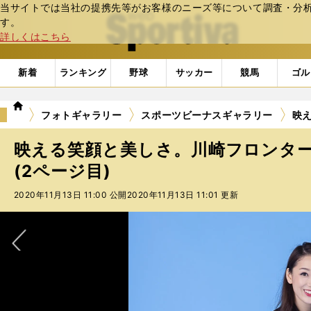
当サイトでは当社の提携先等がお客様のニーズ等について調査・分析し
web Sportiva (webスポルティーバ)
す。
詳しくはこちら
新着
ランキング
野球
サッカー
競馬
ゴル
we
フォトギャラリー
スポーツビーナスギャラリー
映
b
ス
映える笑顔と美しさ。川崎フロンタ
ポ
ル
(2ページ目)
テ
2020年11月13日 11:00 公開
2020年11月13日 11:01 更新
ィ
ー
バ
次へ