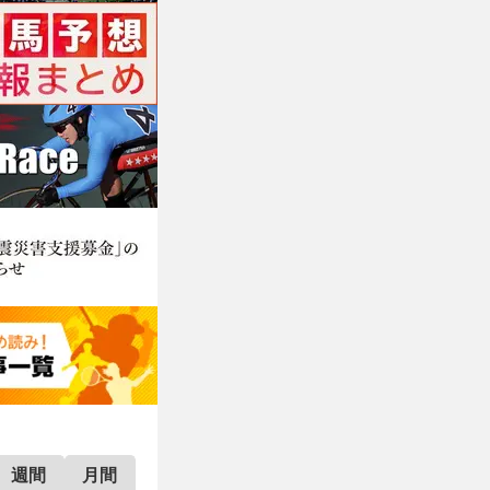
週間
月間