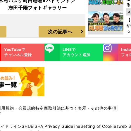
木村
バスケ町田瑠唯×バドミントン
る
志田千陽フォトギャラリー
光
ス
ピ
【
が
っ
次の記事へ
た
Instagra
LINE
YouTubeで
LINEで
Inst
m
チャンネル登録
アカウント追加
フォ
利用規約・会員規約
特定商取引法に基づく表示・その他の事項
プ
ガイドライン
SHUEISHA Privacy Guideline
Setting of Cookies
web 