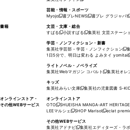
し
新
し
し
し
ン
ィ
ン
ン
開
で
開
で
い
し
い
い
い
ド
ン
ド
ド
芸能・情報・スポーツ
く
開
く
開
ウ
い
ウ
ウ
ウ
ウ
ド
ウ
ウ
Myojo
週プレNEWS
週プレ グラジャパ!
く
く
新
新
新
ィ
ウ
ィ
ィ
ィ
で
ウ
で
で
し
し
ン
ィ
ン
ン
ン
書籍
文芸・文庫・総合
開
で
開
開
い
い
ド
ン
ド
ド
ド
すばる
小説すばる
集英社 文芸ステーシ
く
開
く
く
新
新
ウ
ウ
ウ
ド
ウ
ウ
ウ
く
し
し
ィ
ィ
学芸・ノンフィクション・新書
で
ウ
で
で
で
い
い
ン
ン
集英社学芸部 - 学芸・ノンフィクション
開
で
開
開
開
新
ウ
ウ
ド
ド
1日5分で、明日は変わる よみタイ yomitai
く
開
く
く
く
し
新
ィ
ィ
ウ
ウ
く
い
ン
ン
ライトノベル・ノベライズ
で
で
ウ
ド
ド
集英社Webマガジン コバルト
集英社オレ
開
開
新
ィ
ウ
ウ
く
く
し
ン
キッズ
で
で
い
ド
集英社みらい文庫
集英社の児童図書 S-KID
開
開
新
ウ
ウ
く
く
し
ィ
オンラインストア・
オンラインストア
で
い
ン
その他WEBサービス
OTO
SHUEISHA MANGA-ART HERITAGE
開
新
ウ
ド
LEEマルシェ
SHOP Marisol
eclat prem
く
し
新
新
ィ
ウ
い
し
し
ン
その他WEBサービス
で
ウ
い
い
ド
集英社アドナビ
集英社エディターズ・ラ
開
新