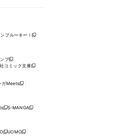
ャンプルーキー！
新
し
い
ウ
ャンプ
新
ィ
社コミック文庫
し
新
ン
い
し
ド
ウ
い
ウ
ガMeets
新
ィ
ウ
で
し
ン
ィ
開
い
ド
ン
く
ウ
ウ
ド
s
S-MANGA
新
新
ィ
で
ウ
し
し
ン
開
で
い
い
ド
く
開
ウ
ウ
ウ
NO
UOMO
く
新
新
ィ
ィ
で