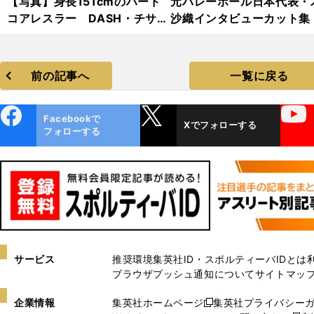
【写真】身長151cmのハード
元バレーボール日本代表・
コアレスラー DASH・チサ
沙織インタビューカット集
コ フォトギャラリー
前の記事へ
一覧に戻る
ebo
X
YouTube
Facebookで
Xでフォローする
ok
フォローする
サービス
推奨環境
集英社ID・スポルティーバIDとは
ブラウザプッシュ通知について
サイトマッ
企業情報
集英社ホームページ
集英社プライバシー
新