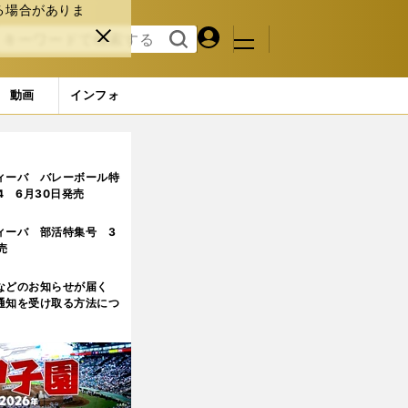
る場合がありま
マイペ
閉じ
検索
メニュ
ー
る
す
ジ
る
動画
インフォ
)
ィーバ バレーボール特
.4 6月30日発売
ィーバ 部活特集号 3
売
などのお知らせが届く
通知を受け取る方法につ