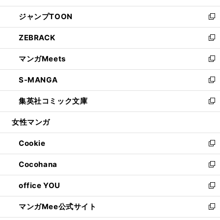
開
ウ
ン
ウ
し
ジャンプTOON
く
で
ド
ィ
い
新
開
ウ
ン
ウ
し
ZEBRACK
く
で
ド
ィ
い
新
開
ウ
ン
ウ
し
マンガMeets
く
で
ド
ィ
い
新
開
ウ
ン
ウ
し
S-MANGA
く
で
ド
ィ
い
新
開
ウ
ン
ウ
し
集英社コミック文庫
く
で
ド
ィ
い
新
開
ウ
ン
ウ
し
女性マンガ
く
で
ド
ィ
い
開
ウ
ン
ウ
Cookie
く
で
ド
ィ
新
開
ウ
ン
し
Cocohana
く
で
ド
い
新
開
ウ
ウ
し
office YOU
く
で
ィ
い
新
開
ン
ウ
し
マンガMee公式サイト
く
ド
ィ
い
新
ウ
ン
ウ
し