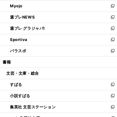
開
ウ
ン
ウ
Myojo
く
で
ド
ィ
新
開
ウ
ン
し
週プレNEWS
く
で
ド
い
新
開
ウ
ウ
し
週プレ グラジャパ!
く
で
ィ
い
新
開
ン
ウ
し
Sportiva
く
ド
ィ
い
新
ウ
ン
ウ
し
パラスポ
で
ド
ィ
い
新
開
ウ
ン
ウ
し
書籍
く
で
ド
ィ
い
開
ウ
ン
ウ
文芸・文庫・総合
く
で
ド
ィ
開
ウ
ン
すばる
く
で
ド
新
開
ウ
し
小説すばる
く
で
い
新
開
ウ
し
集英社 文芸ステーション
く
ィ
い
新
ン
ウ
し