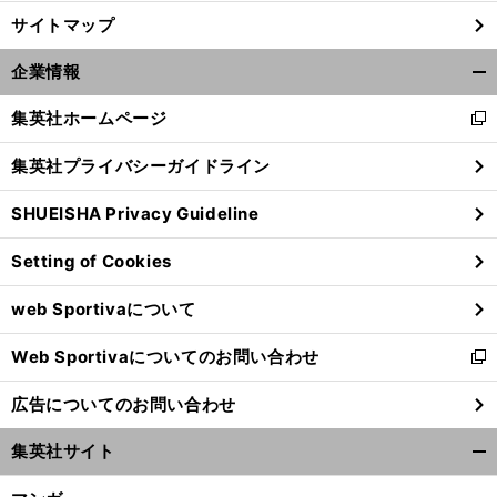
サイトマップ
企業情報
開
く/
集英社ホームページ
新
閉
し
じ
集英社プライバシーガイドライン
い
る
ウ
SHUEISHA Privacy Guideline
ィ
ン
Setting of Cookies
ド
ウ
web Sportivaについて
で
開
Web Sportivaについてのお問い合わせ
く
新
し
広告についてのお問い合わせ
い
ウ
集英社サイト
ィ
開
ン
く/