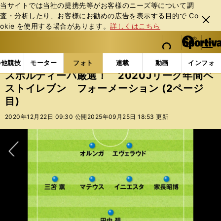
当サイトでは当社の提携先等がお客様のニーズ等について調
査・分析したり、お客様にお勧めの広告を表⽰する⽬的で Co
閉じ
okie を使⽤する場合があります。
詳しくはこちら
る
マイペ
web Sportiva (webスポルティーバ)
検索
メニュ
we
ー
フォトギャラリー
コラムフォト
スポルティーバ厳選
b
ジ
の他競技
モーター
フォト
連載
動画
インフォ
ス
スポルティーバ厳選！ 2020Jリーグ年間ベ
ポ
ストイレブン フォーメーション (2ページ
ル
目)
テ
ィ
2020年12月22日 09:30 公開
2025年09月25日 18:53 更新
ー
バ
次へ