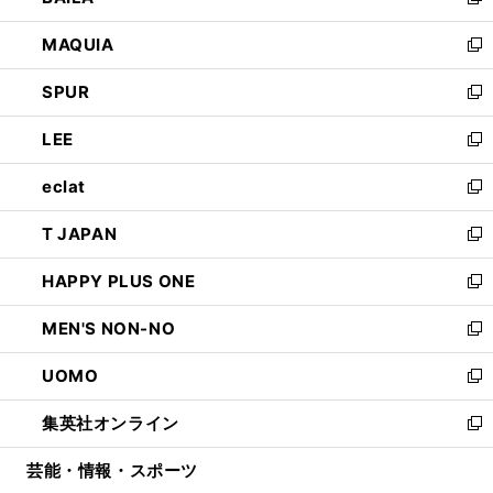
い
新
ン
ウ
し
MAQUIA
ド
ィ
い
新
ウ
ン
ウ
し
SPUR
で
ド
ィ
い
新
開
ウ
ン
ウ
し
LEE
く
で
ド
ィ
い
新
開
ウ
ン
ウ
し
eclat
く
で
ド
ィ
い
新
開
ウ
ン
ウ
し
T JAPAN
く
で
ド
ィ
い
新
開
ウ
ン
ウ
し
HAPPY PLUS ONE
く
で
ド
ィ
い
新
開
ウ
ン
ウ
し
MEN'S NON-NO
く
で
ド
ィ
い
新
開
ウ
ン
ウ
し
UOMO
く
で
ド
ィ
い
新
開
ウ
ン
ウ
し
集英社オンライン
く
で
ド
ィ
い
新
開
ウ
ン
ウ
し
芸能・情報・スポーツ
く
で
ド
ィ
い