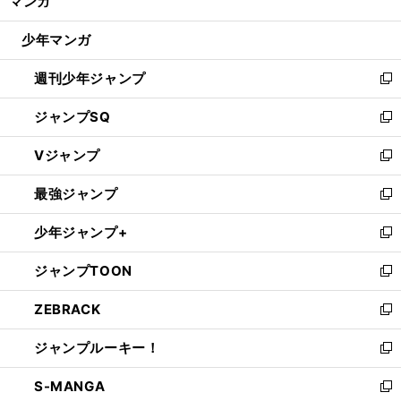
マンガ
ド
閉
ウ
じ
少年マンガ
で
る
開
週刊少年ジャンプ
く
新
し
ジャンプSQ
い
新
ウ
し
Vジャンプ
ィ
い
新
ン
ウ
し
最強ジャンプ
ド
ィ
い
新
ウ
ン
ウ
し
少年ジャンプ+
で
ド
ィ
い
新
開
ウ
ン
ウ
し
ジャンプTOON
く
で
ド
ィ
い
新
開
ウ
ン
ウ
し
ZEBRACK
く
で
ド
ィ
い
新
開
ウ
ン
ウ
し
ジャンプルーキー！
く
で
ド
ィ
い
新
開
ウ
ン
ウ
し
S-MANGA
く
で
ド
ィ
い
新