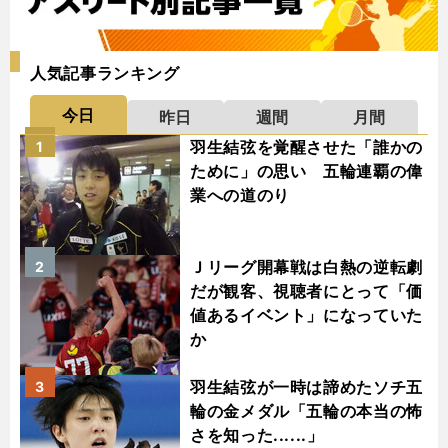
人気記事ランキング
今日
昨日
週間
月間
羽生結弦を覚醒させた「誰かの
1
ために」の思い 五輪連覇の偉
業への道のり
Ｊリーグ開幕戦は白熱の逆転劇
2
だが観客、視聴者にとって「価
値あるイベント」になっていた
か
羽生結弦が一時は諦めたソチ五
3
輪の金メダル「五輪の本当の怖
さを知った......」