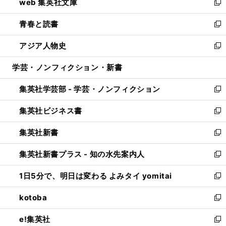
web 集英社文庫
ド
ィ
い
新
ウ
ン
ウ
し
青春と読書
で
ド
ィ
い
新
開
ウ
ン
ウ
し
アジア人物史
く
で
ド
ィ
い
新
開
ウ
ン
ウ
し
学芸・ノンフィクション・新書
く
で
ド
ィ
い
開
ウ
ン
ウ
集英社学芸部 - 学芸・ノンフィクション
く
で
ド
ィ
新
開
ウ
ン
し
集英社ビジネス書
く
で
ド
い
新
開
ウ
ウ
し
集英社新書
く
で
ィ
い
新
開
ン
ウ
し
集英社新書プラス - 知の水先案内人
く
ド
ィ
い
新
ウ
ン
ウ
し
1日5分で、明日は変わる よみタイ yomitai
で
ド
ィ
い
新
開
ウ
ン
ウ
し
kotoba
く
で
ド
ィ
い
新
開
ウ
ン
ウ
し
e!集英社
く
で
ド
ィ
い
新