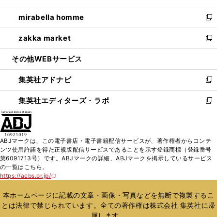
開
ウ
ン
ウ
し
mirabella homme
く
で
ド
ィ
い
新
開
ウ
ン
ウ
し
zakka market
く
で
ド
ィ
い
新
開
ウ
ン
ウ
し
その他WEBサービス
く
で
ド
ィ
い
開
ウ
ン
ウ
集英社アドナビ
く
で
ド
ィ
新
開
ウ
ン
し
集英社エディターズ・ラボ
く
で
ド
い
新
開
ウ
ウ
し
く
で
ィ
い
開
ン
ウ
ABJマークは、この電子書店・電子書籍配信サービスが、著作権者からコンテ
く
ド
ィ
ンツ使用許諾を得た正規版配信サービスであることを示す登録商標（登録番号
ウ
ン
第6091713号）です。ABJマークの詳細、ABJマークを掲示しているサービス
で
ド
の一覧はこちら。
開
ウ
https://aebs.or.jp/
新
く
で
し
い
開
本ホームページに記載の文章・画像・写真などを無断で複製するこ
ウ
く
とは法律で禁じられています。全ての著作権は株式会社 集英社に帰
ィ
属します。
ン