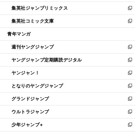
開
ウ
ン
ウ
し
集英社ジャンプリミックス
く
で
ド
ィ
い
新
開
ウ
ン
ウ
し
集英社コミック文庫
く
で
ド
ィ
い
新
開
ウ
ン
ウ
し
青年マンガ
く
で
ド
ィ
い
開
ウ
ン
ウ
週刊ヤングジャンプ
く
で
ド
ィ
新
開
ウ
ン
し
ヤングジャンプ定期購読デジタル
く
で
ド
い
新
開
ウ
ウ
し
ヤンジャン！
く
で
ィ
い
新
開
ン
ウ
し
となりのヤングジャンプ
く
ド
ィ
い
新
ウ
ン
ウ
し
グランドジャンプ
で
ド
ィ
い
新
開
ウ
ン
ウ
し
ウルトラジャンプ
く
で
ド
ィ
い
新
開
ウ
ン
ウ
し
少年ジャンプ+
く
で
ド
ィ
い
新
開
ウ
ン
ウ
し