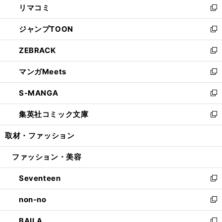
リマコミ
で
ド
ィ
い
新
開
ウ
ン
ウ
し
ジャンプTOON
く
で
ド
ィ
い
新
開
ウ
ン
ウ
し
ZEBRACK
く
で
ド
ィ
い
新
開
ウ
ン
ウ
し
マンガMeets
く
で
ド
ィ
い
新
開
ウ
ン
ウ
し
S-MANGA
く
で
ド
ィ
い
新
開
ウ
ン
ウ
し
集英社コミック文庫
く
で
ド
ィ
い
新
開
ウ
ン
ウ
し
取材・ファッション
く
で
ド
ィ
い
開
ウ
ン
ウ
ファッション・美容
く
で
ド
ィ
開
ウ
ン
Seventeen
く
で
ド
新
開
ウ
し
non-no
く
で
い
新
開
ウ
し
BAILA
く
ィ