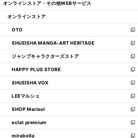
オンラインストア・
その他WEBサービス
く
で
ィ
い
開
ン
ウ
オンラインストア
く
ド
ィ
ウ
ン
OTO
で
ド
新
開
ウ
し
SHUEISHA MANGA-ART HERITAGE
く
で
い
新
開
ウ
し
ジャンプキャラクターズストア
く
ィ
い
新
ン
ウ
し
HAPPY PLUS STORE
ド
ィ
い
新
ウ
ン
ウ
し
SHUEISHA VOX
で
ド
ィ
い
新
開
ウ
ン
ウ
し
LEEマルシェ
く
で
ド
ィ
い
新
開
ウ
ン
ウ
し
SHOP Marisol
く
で
ド
ィ
い
新
開
ウ
ン
ウ
し
eclat premium
く
で
ド
ィ
い
新
開
ウ
ン
ウ
し
mirabella
く
で
ド
ィ
い
新