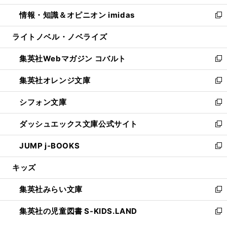
開
ウ
ン
ウ
し
情報・知識＆オピニオン imidas
く
で
ド
ィ
い
新
開
ウ
ン
ウ
し
ライトノベル・ノベライズ
く
で
ド
ィ
い
開
ウ
ン
ウ
集英社Webマガジン コバルト
く
で
ド
ィ
新
開
ウ
ン
し
集英社オレンジ文庫
く
で
ド
い
新
開
ウ
ウ
し
シフォン文庫
く
で
ィ
い
新
開
ン
ウ
し
ダッシュエックス文庫公式サイト
く
ド
ィ
い
新
ウ
ン
ウ
し
JUMP j-BOOKS
で
ド
ィ
い
新
開
ウ
ン
ウ
し
キッズ
く
で
ド
ィ
い
開
ウ
ン
ウ
集英社みらい文庫
く
で
ド
ィ
新
開
ウ
ン
し
集英社の児童図書 S-KIDS.LAND
く
で
ド
い
新
開
ウ
ウ
し