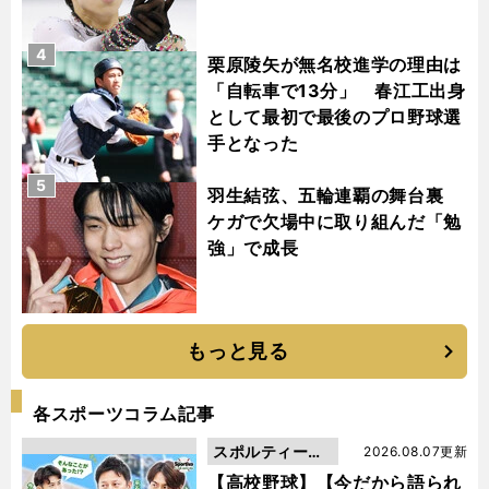
4
栗原陵矢が無名校進学の理由は
「自転車で13分」 春江工出身
として最初で最後のプロ野球選
手となった
5
羽生結弦、五輪連覇の舞台裏
ケガで欠場中に取り組んだ「勉
強」で成長
もっと見る
各スポーツコラム記事
スポルティーバ
2026.08.07更新
動画
【高校野球】【今だから語られ