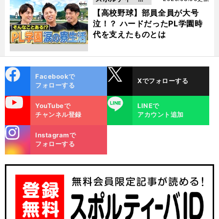
動画
【高校野球】部員全員が大号
泣！？ ハードだったPL学園時
代を支えたものとは
cebo
X
Facebookで
Xでフォローする
ok
フォローする
uTube
LINE
YouTubeで
LINEで
チャンネル登録
アカウント追加
stagra
Instagramで
m
フォローする