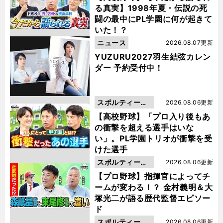
る真実】1998年夏・伝説の死
闘の最中にPL学園に何が起きて
いた！？
ニュース
2026.08.07更新
YUZURU2027羽生結弦カレン
ダー 予約受付中！
スポルティーバ
2026.08.06更新
動画
【高校野球】「プロ入り後もあ
の衝撃を超える選手はいな
い」。PL学園トリオが衝撃を受
けた選手
スポルティーバ
2026.08.06更新
動画
【プロ野球】指揮官によってチ
ームが変わる！？ 金村義明＆大
塚光二が語る歴代監督エピソー
ド
スポルティーバ
2026.08.06更新