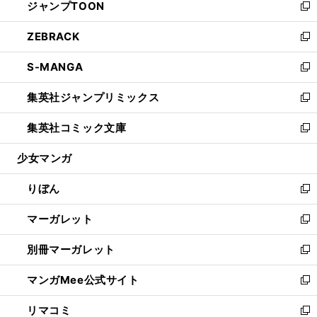
ジャンプTOON
く
で
ド
ィ
い
新
開
ウ
ン
ウ
し
ZEBRACK
く
で
ド
ィ
い
新
開
ウ
ン
ウ
し
S-MANGA
く
で
ド
ィ
い
新
開
ウ
ン
ウ
し
集英社ジャンプリミックス
く
で
ド
ィ
い
新
開
ウ
ン
ウ
し
集英社コミック文庫
く
で
ド
ィ
い
新
開
ウ
ン
ウ
し
少女マンガ
く
で
ド
ィ
い
開
ウ
ン
ウ
りぼん
く
で
ド
ィ
新
開
ウ
ン
し
マーガレット
く
で
ド
い
新
開
ウ
ウ
し
別冊マーガレット
く
で
ィ
い
新
開
ン
ウ
し
マンガMee公式サイト
く
ド
ィ
い
新
ウ
ン
ウ
し
リマコミ
で
ド
ィ
い
新