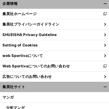
企業情報
開
く/
集英社ホームページ
新
閉
し
じ
集英社プライバシーガイドライン
い
る
ウ
SHUEISHA Privacy Guideline
ィ
ン
Setting of Cookies
ド
ウ
web Sportivaについて
で
開
Web Sportivaについてのお問い合わせ
く
新
し
広告についてのお問い合わせ
い
ウ
集英社サイト
ィ
開
ン
く/
マンガ
ド
閉
ウ
じ
少年マンガ
で