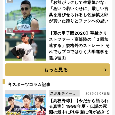
「お前がラクして生意気だな」
「あいつ若いくせに」厳しい言
葉を浴びせられるも佐藤慎太郎
が貫いた誇りとファンへの思い
5
【夏の甲子園2026】聖隷クリ
ストファー・高部陸の「２回加
速する」規格外のストレート そ
れでもプロではなく大学進学を
選ぶ理由
もっと見る
各スポーツコラム記事
スポルティーバ
2026.08.07更新
動画
【高校野球】【今だから語られ
る真実】1998年夏・伝説の死
闘の最中にPL学園に何が起きて