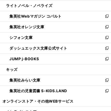
開
ウ
ン
ウ
し
ライトノベル・ノベライズ
く
で
ド
ィ
い
開
ウ
ン
ウ
集英社Webマガジン コバルト
く
で
ド
ィ
新
開
ウ
ン
し
集英社オレンジ文庫
く
で
ド
い
新
開
ウ
ウ
し
シフォン文庫
く
で
ィ
い
新
開
ン
ウ
し
ダッシュエックス文庫公式サイト
く
ド
ィ
い
新
ウ
ン
ウ
し
JUMP j-BOOKS
で
ド
ィ
い
新
開
ウ
ン
ウ
し
キッズ
く
で
ド
ィ
い
開
ウ
ン
ウ
集英社みらい文庫
く
で
ド
ィ
新
開
ウ
ン
し
集英社の児童図書 S-KIDS.LAND
く
で
ド
い
新
開
ウ
ウ
し
オンラインストア・
その他WEBサービス
く
で
ィ
い
開
ン
ウ