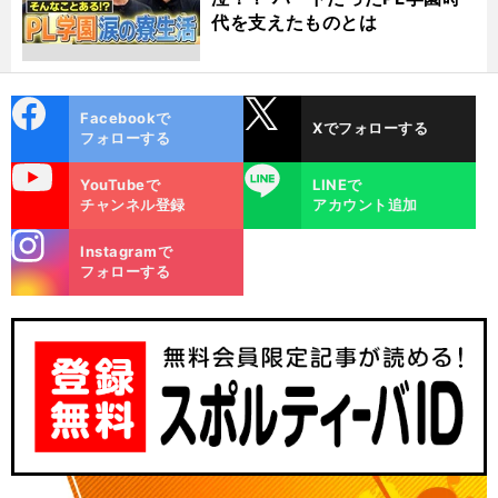
代を支えたものとは
cebo
X
Facebookで
Xでフォローする
ok
フォローする
uTube
LINE
YouTubeで
LINEで
チャンネル登録
アカウント追加
stagra
Instagramで
m
フォローする