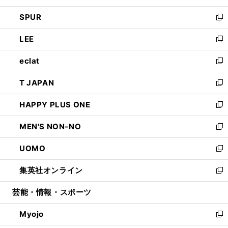
ウ
ン
ウ
し
SPUR
で
ド
ィ
い
新
開
ウ
ン
ウ
し
LEE
く
で
ド
ィ
い
新
開
ウ
ン
ウ
し
eclat
く
で
ド
ィ
い
新
開
ウ
ン
ウ
し
T JAPAN
く
で
ド
ィ
い
新
開
ウ
ン
ウ
し
HAPPY PLUS ONE
く
で
ド
ィ
い
新
開
ウ
ン
ウ
し
MEN'S NON-NO
く
で
ド
ィ
い
新
開
ウ
ン
ウ
し
UOMO
く
で
ド
ィ
い
新
開
ウ
ン
ウ
し
集英社オンライン
く
で
ド
ィ
い
新
開
ウ
ン
ウ
し
芸能・情報・スポーツ
く
で
ド
ィ
い
開
ウ
ン
ウ
Myojo
く
で
ド
ィ
新
開
ウ
ン
し