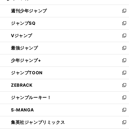
る
開
週刊少年ジャンプ
く
新
し
ジャンプSQ
い
新
ウ
し
Vジャンプ
ィ
い
新
ン
ウ
し
最強ジャンプ
ド
ィ
い
新
ウ
ン
ウ
し
少年ジャンプ+
で
ド
ィ
い
新
開
ウ
ン
ウ
し
ジャンプTOON
く
で
ド
ィ
い
新
開
ウ
ン
ウ
し
ZEBRACK
く
で
ド
ィ
い
新
開
ウ
ン
ウ
し
ジャンプルーキー！
く
で
ド
ィ
い
新
開
ウ
ン
ウ
し
S-MANGA
く
で
ド
ィ
い
新
開
ウ
ン
ウ
し
集英社ジャンプリミックス
く
で
ド
ィ
い
新
開
ウ
ン