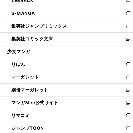
ZEBRACK
く
で
ド
ィ
い
新
開
ウ
ン
ウ
し
S-MANGA
く
で
ド
ィ
い
新
開
ウ
ン
ウ
し
集英社ジャンプリミックス
く
で
ド
ィ
い
新
開
ウ
ン
ウ
し
集英社コミック文庫
く
で
ド
ィ
い
新
開
ウ
ン
ウ
し
少女マンガ
く
で
ド
ィ
い
開
ウ
ン
ウ
りぼん
く
で
ド
ィ
新
開
ウ
ン
し
マーガレット
く
で
ド
い
新
開
ウ
ウ
し
別冊マーガレット
く
で
ィ
い
新
開
ン
ウ
し
マンガMee公式サイト
く
ド
ィ
い
新
ウ
ン
ウ
し
リマコミ
で
ド
ィ
い
新
開
ウ
ン
ウ
し
ジャンプTOON
く
で
ド
ィ
い
新