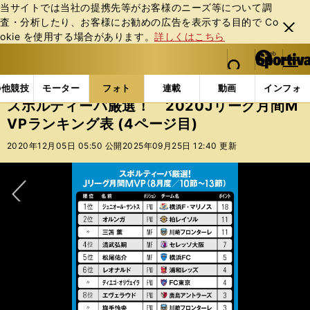
当サイトでは当社の提携先等がお客様のニーズ等について調
査・分析したり、お客様にお勧めの広告を表⽰する⽬的で Co
閉じ
okie を使⽤する場合があります。
詳しくはこちら
る
マイペ
web Sportiva (webスポルティーバ)
検索
メニュ
we
ー
フォトギャラリー
コラムフォト
スポルティーバ厳選！
b
ジ
の他競技
モーター
フォト
連載
動画
インフォ
ス
スポルティーバ厳選！ 2020Jリーグ月間M
ポ
VPランキング表 (4ページ目)
ル
テ
2020年12月05日 05:50 公開
2025年09月25日 12:40 更新
ィ
ー
バ
次へ