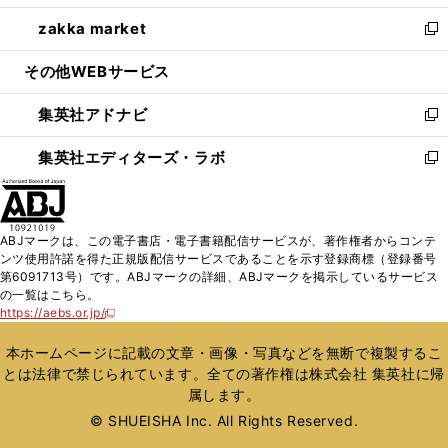
開
ウ
ン
ウ
し
zakka market
く
で
ド
ィ
い
新
開
ウ
ン
ウ
し
その他WEBサービス
く
で
ド
ィ
い
開
ウ
ン
ウ
集英社アドナビ
く
で
ド
ィ
新
開
ウ
ン
し
集英社エディターズ・ラボ
く
で
ド
い
新
開
ウ
ウ
し
く
で
ィ
い
開
ン
ウ
ABJマークは、この電子書店・電子書籍配信サービスが、著作権者からコンテ
く
ド
ィ
ンツ使用許諾を得た正規版配信サービスであることを示す登録商標（登録番号
ウ
ン
第6091713号）です。ABJマークの詳細、ABJマークを掲示しているサービス
で
ド
の一覧はこちら。
開
ウ
https://aebs.or.jp/
新
く
で
し
い
開
本ホームページに記載の文章・画像・写真などを無断で複製するこ
ウ
く
とは法律で禁じられています。全ての著作権は株式会社 集英社に帰
ィ
属します。
ン
ド
© SHUEISHA Inc. All Rights Reserved.
ウ
で