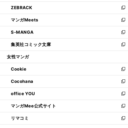
開
ウ
ン
ウ
し
ZEBRACK
く
で
ド
ィ
い
新
開
ウ
ン
ウ
し
マンガMeets
く
で
ド
ィ
い
新
開
ウ
ン
ウ
し
S-MANGA
く
で
ド
ィ
い
新
開
ウ
ン
ウ
し
集英社コミック文庫
く
で
ド
ィ
い
新
開
ウ
ン
ウ
し
女性マンガ
く
で
ド
ィ
い
開
ウ
ン
ウ
Cookie
く
で
ド
ィ
新
開
ウ
ン
し
Cocohana
く
で
ド
い
新
開
ウ
ウ
し
office YOU
く
で
ィ
い
新
開
ン
ウ
し
マンガMee公式サイト
く
ド
ィ
い
新
ウ
ン
ウ
し
リマコミ
で
ド
ィ
い
新
開
ウ
ン
ウ
し