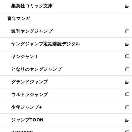
ウ
し
集英社コミック文庫
く
で
ド
ィ
い
新
開
ウ
ン
ウ
し
青年マンガ
く
で
ド
ィ
い
開
ウ
ン
ウ
週刊ヤングジャンプ
く
で
ド
ィ
新
開
ウ
ン
し
ヤングジャンプ定期購読デジタル
く
で
ド
い
新
開
ウ
ウ
し
ヤンジャン！
く
で
ィ
い
新
開
ン
ウ
し
となりのヤングジャンプ
く
ド
ィ
い
新
ウ
ン
ウ
し
グランドジャンプ
で
ド
ィ
い
新
開
ウ
ン
ウ
し
ウルトラジャンプ
く
で
ド
ィ
い
新
開
ウ
ン
ウ
し
少年ジャンプ+
く
で
ド
ィ
い
新
開
ウ
ン
ウ
し
ジャンプTOON
く
で
ド
ィ
い
新
開
ウ
ン
ウ
し