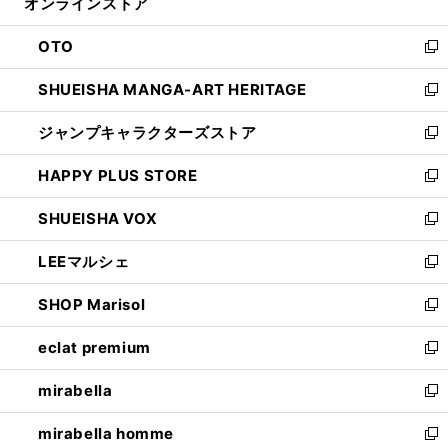
オンラインストア
く
ド
ィ
ウ
ン
OTO
で
ド
新
開
ウ
し
SHUEISHA MANGA-ART HERITAGE
く
で
い
新
開
ウ
し
ジャンプキャラクターズストア
く
ィ
い
新
ン
ウ
し
HAPPY PLUS STORE
ド
ィ
い
新
ウ
ン
ウ
し
SHUEISHA VOX
で
ド
ィ
い
新
開
ウ
ン
ウ
し
LEEマルシェ
く
で
ド
ィ
い
新
開
ウ
ン
ウ
し
SHOP Marisol
く
で
ド
ィ
い
新
開
ウ
ン
ウ
し
eclat premium
く
で
ド
ィ
い
新
開
ウ
ン
ウ
し
mirabella
く
で
ド
ィ
い
新
開
ウ
ン
ウ
し
mirabella homme
く
で
ド
ィ
い
新