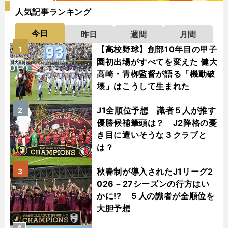
人気記事ランキング
今日
昨日
週間
月間
【高校野球】創部10年目の甲子
1
園初出場がすべてを変えた 健大
高崎・青栁監督が語る「機動破
壊」はこうして生まれた
J1全順位予想 識者５人が推す
2
優勝候補筆頭は？ J2降格の憂
き目に遭いそうな３クラブと
は？
秋春制が導入されたJ1リーグ2
3
026－27シーズンの行方はい
かに!? ５人の識者が全順位を
大胆予想
4