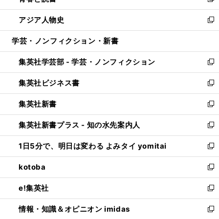
い
新
開
ウ
ン
ウ
し
アジア人物史
く
で
ド
ィ
い
新
開
ウ
ン
ウ
し
学芸・ノンフィクション・新書
く
で
ド
ィ
い
開
ウ
ン
ウ
集英社学芸部 - 学芸・ノンフィクション
く
で
ド
ィ
新
開
ウ
ン
し
集英社ビジネス書
く
で
ド
い
新
開
ウ
ウ
し
集英社新書
く
で
ィ
い
新
開
ン
ウ
し
集英社新書プラス - 知の水先案内人
く
ド
ィ
い
新
ウ
ン
ウ
し
1日5分で、明日は変わる よみタイ yomitai
で
ド
ィ
い
新
開
ウ
ン
ウ
し
kotoba
く
で
ド
ィ
い
新
開
ウ
ン
ウ
し
e!集英社
く
で
ド
ィ
い
新
開
ウ
ン
ウ
し
情報・知識＆オピニオン imidas
く
で
ド
ィ
い
新