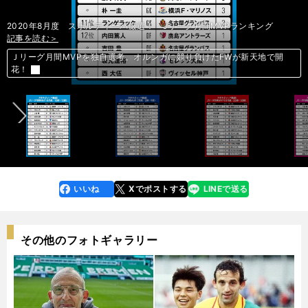
2020年8月度 スポルティーバ厳選！ Jリーグ月間MVPランキング
記事を読む＞
記事を読む＞
記事を読む＞
記事を読む＞
記事を読む＞
Ｊリーグ月間MVP独自ランキング。三笘薫はルーキーの枠に収まらない
Ｊリーグ月間MVPを独自選考。オルンガに競り負けたFWが新天地で開
イニエスタかオルンガか、それとも…。Ｊリーグ月間MVPを独自選考！
前へ
独自ランキングのＪリーグ月間MVP。必見要素満載の鹿島のFWふたり
独自選考Ｊリーグ月間MVP。エリキ、驚きの覚醒のきっかけは何か
花！
いいね
Xでポストする
LINEで送る
line
faceboo
x
k
その他のフォトギャラリー