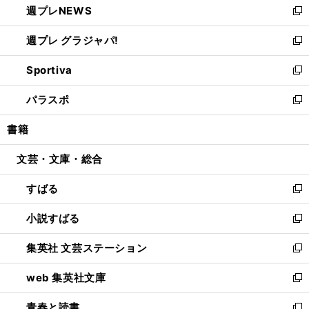
週プレNEWS
く
で
ド
い
新
開
ウ
ウ
し
週プレ グラジャパ!
く
で
ィ
い
新
開
ン
ウ
し
Sportiva
く
ド
ィ
い
新
ウ
ン
ウ
し
パラスポ
で
ド
ィ
い
新
開
ウ
ン
ウ
し
書籍
く
で
ド
ィ
い
開
ウ
ン
ウ
文芸・文庫・総合
く
で
ド
ィ
開
ウ
ン
すばる
く
で
ド
新
開
ウ
し
小説すばる
く
で
い
新
開
ウ
し
集英社 文芸ステーション
く
ィ
い
新
ン
ウ
し
web 集英社文庫
ド
ィ
い
新
ウ
ン
ウ
し
青春と読書
で
ド
ィ