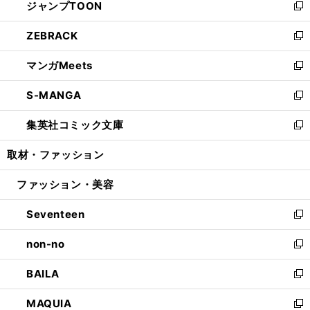
ジャンプTOON
く
で
ド
ィ
い
新
開
ウ
ン
ウ
し
ZEBRACK
く
で
ド
ィ
い
新
開
ウ
ン
ウ
し
マンガMeets
く
で
ド
ィ
い
新
開
ウ
ン
ウ
し
S-MANGA
く
で
ド
ィ
い
新
開
ウ
ン
ウ
し
集英社コミック文庫
く
で
ド
ィ
い
新
開
ウ
ン
ウ
し
取材・ファッション
く
で
ド
ィ
い
開
ウ
ン
ウ
ファッション・美容
く
で
ド
ィ
開
ウ
ン
Seventeen
く
で
ド
新
開
ウ
し
non-no
く
で
い
新
開
ウ
し
BAILA
く
ィ
い
新
ン
ウ
し
MAQUIA
ド
ィ
い
新