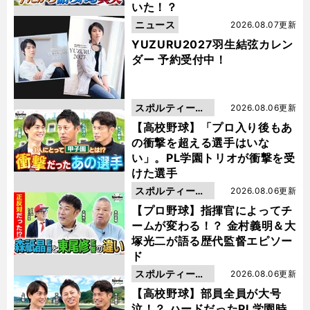
いた！？
ニュース
2026.08.07更新
YUZURU2027羽生結弦カレン
ダー 予約受付中！
スポルティーバ
2026.08.06更新
動画
【高校野球】「プロ入り後もあ
の衝撃を超える選手はいな
い」。PL学園トリオが衝撃を受
けた選手
スポルティーバ
2026.08.06更新
動画
【プロ野球】指揮官によってチ
ームが変わる！？ 金村義明＆大
塚光二が語る歴代監督エピソー
ド
スポルティーバ
2026.08.06更新
動画
【高校野球】部員全員が大号
泣！？ ハードだったPL学園時