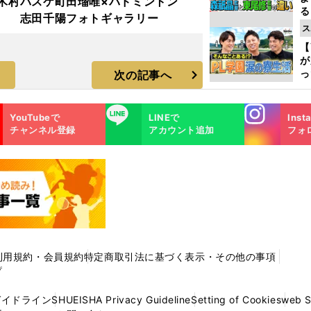
木村
バスケ町田瑠唯×バドミントン
る
志田千陽フォトギャラリー
光
ス
ピ
【
が
っ
次の記事へ
た
Instagra
LINE
YouTubeで
LINEで
Inst
m
チャンネル登録
アカウント追加
フォ
利用規約・会員規約
特定商取引法に基づく表示・その他の事項
プ
ガイドライン
SHUEISHA Privacy Guideline
Setting of Cookies
web 