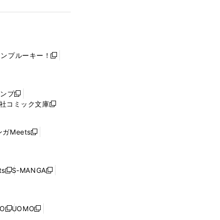
ャンプルーキー！
新
し
い
ウ
ャンプ
新
ィ
社コミック文庫
し
新
ン
い
し
ド
ウ
い
ウ
ガMeets
新
ィ
ウ
で
し
ン
ィ
開
い
ド
ン
く
ウ
ウ
ド
s
S-MANGA
新
新
ィ
で
ウ
し
し
ン
開
で
い
い
ド
く
開
ウ
ウ
ウ
NO
UOMO
く
新
新
ィ
ィ
で