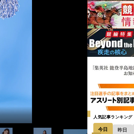
しています」
ます」
ンスと笑顔です」
溢れています」
す」
もしれません！」
」
人気記事ランキング
今日
昨日