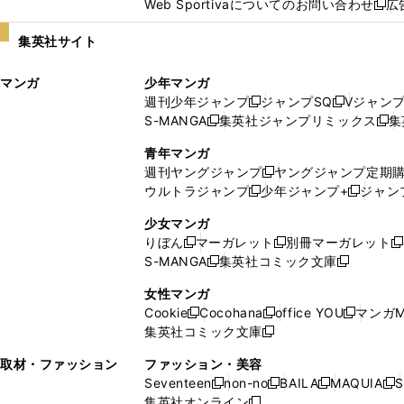
Web Sportivaについてのお問い合わせ
広
し
新
い
し
集英社サイト
ウ
い
ィ
ウ
マンガ
少年マンガ
ン
ィ
週刊少年ジャンプ
ジャンプSQ
Vジャン
ド
ン
新
新
S-MANGA
集英社ジャンプリミックス
集
ウ
ド
新
し
し
新
で
ウ
し
い
い
し
青年マンガ
開
で
い
ウ
ウ
い
週刊ヤングジャンプ
ヤングジャンプ定期
新
く
開
ウ
ィ
ィ
ウ
ウルトラジャンプ
少年ジャンプ+
ジャン
新
し
新
く
ィ
ン
ン
ィ
し
い
し
ン
ド
ド
ン
少女マンガ
い
ウ
い
ド
ウ
ウ
ド
りぼん
マーガレット
別冊マーガレット
新
新
新
ウ
ィ
ウ
ウ
で
で
ウ
S-MANGA
集英社コミック文庫
し
新
し
新
ィ
ン
ィ
で
開
開
で
い
し
い
し
ン
ド
ン
女性マンガ
開
く
く
開
ウ
い
ウ
い
ド
ウ
ド
Cookie
Cocohana
office YOU
マンガM
く
く
新
新
新
ィ
ウ
ィ
ウ
ウ
で
ウ
集英社コミック文庫
し
新
し
し
ン
ィ
ン
ィ
で
開
で
い
し
い
い
ド
ン
ド
ン
取材・ファッション
ファッション・美容
開
く
開
ウ
い
ウ
ウ
ウ
ド
ウ
ド
Seventeen
non-no
BAILA
MAQUIA
S
く
く
新
新
新
新
ィ
ウ
ィ
ィ
で
ウ
で
ウ
集英社オンライン