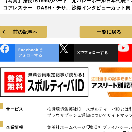
【写真】身長151cmのハード
元バレーボール日本代表・
コアレスラー DASH・チサ
沙織インタビューカット集
コ フォトギャラリー
前の記事へ
一覧に戻る
ebo
X
YouTube
Facebookで
Xでフォローする
ok
フォローする
サービス
推奨環境
集英社ID・スポルティーバIDとは
ブラウザプッシュ通知について
サイトマッ
企業情報
集英社ホームページ
集英社プライバシー
新