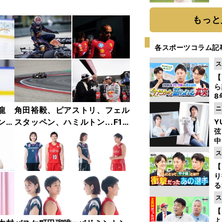
ト
く
もっと
各スポーツコラム記
ス
【
ら
8
最
ニ
龍
角田裕毅、ピアストリ、フェル
き
ンフ
スタッペン、ハミルトン...F1
Y
弦
リー
2025年前半戦ベストショット
中
ャラ
集【撮影／熱田護＆桜井淳雄】
ス
【
り
る
学
ス
け
【
よ