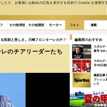
たり、お客様にお勧めの広告を表⽰する⽬的で Cookie を使⽤す
フ
その他球技
その他競技
モーター
フォト
連載
える笑顔と美しさ。川崎フロンターレのチアリーダーたち (4ページ目
編集部のおすすめ
スポルテ
ーレのチアリーダーたち
集号 Vol
スポルテ
月16日発
最新記事
プッシュ
いて