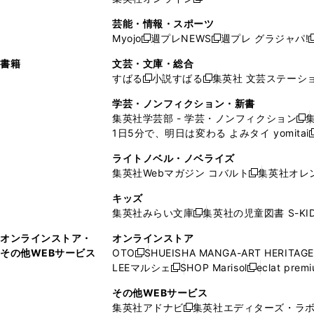
し
新
し
し
し
ン
ィ
ン
ン
開
で
開
で
い
し
い
い
い
ド
ン
ド
ド
芸能・情報・スポーツ
く
開
く
開
ウ
い
ウ
ウ
ウ
ウ
ド
ウ
ウ
Myojo
週プレNEWS
週プレ グラジャパ!
く
く
新
新
新
ィ
ウ
ィ
ィ
ィ
で
ウ
で
で
し
し
ン
ィ
ン
ン
ン
書籍
文芸・文庫・総合
開
で
開
開
い
い
ド
ン
ド
ド
ド
すばる
小説すばる
集英社 文芸ステーシ
く
開
く
く
新
新
ウ
ウ
ウ
ド
ウ
ウ
ウ
く
し
し
ィ
ィ
学芸・ノンフィクション・新書
で
ウ
で
で
で
い
い
ン
ン
集英社学芸部 - 学芸・ノンフィクション
開
で
開
開
開
新
ウ
ウ
ド
ド
1日5分で、明日は変わる よみタイ yomitai
く
開
く
く
く
し
新
ィ
ィ
ウ
ウ
く
い
ン
ン
ライトノベル・ノベライズ
で
で
ウ
ド
ド
集英社Webマガジン コバルト
集英社オレ
開
開
新
ィ
ウ
ウ
く
く
し
ン
キッズ
で
で
い
ド
集英社みらい文庫
集英社の児童図書 S-KID
開
開
新
ウ
ウ
く
く
し
ィ
オンラインストア・
オンラインストア
で
い
ン
その他WEBサービス
OTO
SHUEISHA MANGA-ART HERITAGE
開
新
ウ
ド
LEEマルシェ
SHOP Marisol
eclat prem
く
し
新
新
ィ
ウ
い
し
し
ン
その他WEBサービス
で
ウ
い
い
ド
集英社アドナビ
集英社エディターズ・ラ
開
新