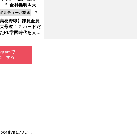
8.0
！？ 金村義明＆大塚
6更
二が語る歴代監督エ
ポルティーバ動画
202
新
ソード
高校野球】部員全員
6.0
大号泣！？ ハードだ
8.0
たPL学園時代を支え
6更
ものとは
新
agramで
ローする
Sportivaについて