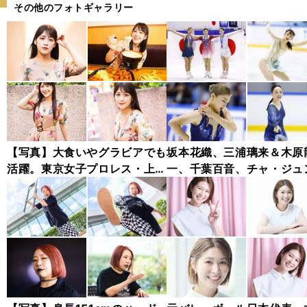
その他のフォトギャラリー
【写真】大食いやグラビアでも
坂本花織、三浦璃来＆木原
活躍。東京女子プロレス・上原
一、千葉百音、チャ・ジュ
わかな フォトギャラリー
ァン...チャレンジャー・シ
ズ木下グループ杯フォトギ
リー