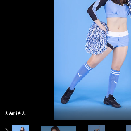
★Amiさん
★Emiさん
★Wakakoさん
★Mitekiさん
★Manamiさん
★Yuriさん
★Keikaさん
★Saayaさん
★Nanakoさん
★Akariさん
４年目 バイスキャプテン
５年目 キャプテン
６年目
２年目
５年目
４年目
７年目
３年目
４年目 バイスキャプテン
６年目
前へ
「応援を通じて、人と人がつながっていく瞬間をつくろうと活動
★Amiさん
★Amiさん
★Amiさん
「その時の感情に合わせて、様々な表情をすることを心がけてい
★Emiさん
★Emiさん
★Emiさん
「アピールポイントは、新体操の経験を生かした、しなやかなダ
★Wakakoさん
★Wakakoさん
★Wakakoさん
「何事もポジディブに捉えることができるので、毎日がHappyに
★Mitekiさん
★Mitekiさん
★Mitekiさん
「等々力競技場の一体感は、一度見ると魅了されます」
★Manamiさん
★Manamiさん
★Manamiさん
「アピールポイントは、ハツラツとした笑顔と踊りです！」
★Yuriさん
★Yuriさん
★Yuriさん
「みなさんの心に残るパフォーマンスをしていきます」
★Keikaさん
★Keikaさん
★Keikaさん
「積極的に応援し、選手のみなさんへパワーを届けていきたいで
★Saayaさん
★Saayaさん
★Saayaさん
「アピールポイントは目力です。視線を感じたら私が見ているか
★Nanakoさん
★Nanakoさん
★Nanakoさん
「川崎フロンターレの、アットホームで温かいところが好きです
★Akariさん
★Akariさん
★Akariさん