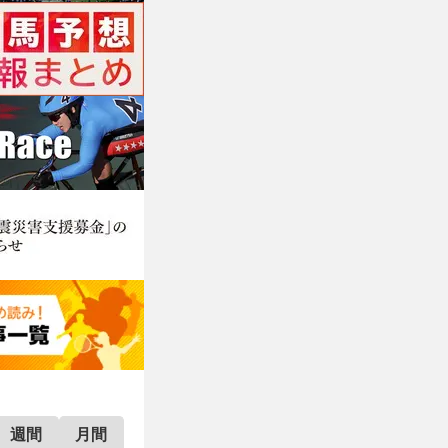
週間
月間