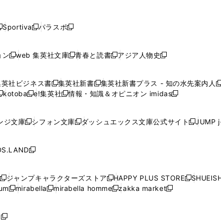
し
し
し
し
し
ン
ン
ン
ン
開
開
開
開
開
い
い
い
い
い
ド
ド
ド
ド
く
く
く
く
く
ウ
ウ
ウ
ウ
ウ
ウ
ウ
ウ
ウ
Sportiva
パラスポ
新
新
ィ
ィ
ィ
ィ
ィ
で
で
で
で
し
し
し
ン
ン
ン
ン
ン
開
開
開
開
い
い
い
ド
ド
ド
ド
ド
ョン
web 集英社文庫
青春と読書
アジア人物史
く
く
く
く
新
新
新
新
ウ
ウ
ウ
ウ
ウ
ウ
ウ
ウ
し
し
し
し
ィ
ィ
ィ
で
で
で
で
で
い
い
い
い
ン
ン
ン
集英社ビジネス書
集英社新書
集英社新書プラス - 知の水先案内人
開
開
開
開
開
新
新
新
ウ
ウ
ウ
ウ
ド
ド
ド
kotoba
e!集英社
情報・知識＆オピニオン imidas
く
く
く
く
く
新
し
新
し
新
ィ
ィ
ィ
ィ
ウ
ウ
ウ
し
し
い
し
い
し
ン
ン
ン
ン
で
で
で
い
い
ウ
い
ウ
い
ド
ド
ド
ド
ンジ文庫
シフォン文庫
ダッシュエックス文庫公式サイト
JUMP 
開
開
開
新
新
新
ウ
ウ
ィ
ウ
ィ
ウ
ウ
ウ
ウ
ウ
く
く
く
し
し
し
ィ
ィ
ン
ィ
ン
ィ
で
で
で
で
い
い
い
ン
ン
ド
ン
ド
ン
S.LAND
開
開
開
開
新
ウ
ウ
ウ
ド
ド
ウ
ド
ウ
ド
く
く
く
く
し
ィ
ィ
ィ
ウ
ウ
で
ウ
で
ウ
い
ン
ン
ン
ジャンプキャラクターズストア
HAPPY PLUS STORE
SHUEIS
で
で
開
で
開
で
新
新
新
ウ
ド
ド
ド
ium
mirabella
mirabella homme
zakka market
開
開
く
開
く
開
し
新
新
新
し
新
し
ィ
ウ
ウ
ウ
く
く
く
く
い
し
し
い
し
し
い
ン
で
で
で
ウ
い
い
ウ
い
い
ウ
ド
ボ
開
開
開
新