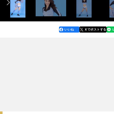
いいね
Xでポストする
line
faceboo
x
k