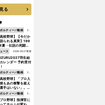
 それでもプロではな
大学進学を選ぶ理由
見る
事
ポルティーバ動画
202
高校野球】【今だか
6.0
語られる真実】199
8.0
年夏・伝説の死闘の
7更
中にPL学園に何が起
ュース
2026.08.07更新
新
ていた！？
UZURU2027羽生結
カレンダー 予約受付
！
ポルティーバ動画
202
高校野球】「プロ入
6.0
後もあの衝撃を超え
8.0
選手はいない」。PL
6更
園トリオが衝撃を受
ポルティーバ動画
202
新
た選手
プロ野球】指揮官に
6.0
ってチームが変わ