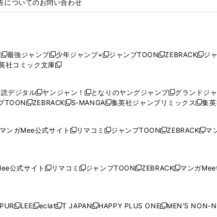
告についてのお問い合わせ
プ
最強ジャンプ
少年ジャンプ+
ジャンプTOON
ZEBRACK
ジ
新
新
新
新
新
英社コミック文庫
し
新
し
し
し
し
い
い
し
い
い
い
ウ
ウ
い
ウ
ウ
ウ
購読デジタル
ヤンジャン！
となりのヤングジャンプ
グランドジ
新
新
新
ィ
ィ
ウ
ィ
ィ
ィ
プTOON
ZEBRACK
S-MANGA
集英社ジャンプリミックス
集英
新
し
新
し
新
し
新
ン
ン
ィ
ン
ン
ン
し
い
し
い
し
い
し
ド
ド
ン
ド
ド
ド
い
ウ
い
ウ
い
ウ
い
ウ
ウ
ド
ウ
ウ
ウ
マンガMee公式サイト
リマコミ
ジャンプTOON
ZEBRACK
マン
新
新
新
新
ウ
ィ
ウ
ィ
ウ
ィ
ウ
で
で
ウ
で
で
で
し
し
し
し
し
ィ
ン
ィ
ン
ィ
ン
ィ
開
開
で
開
開
開
い
い
い
い
い
ン
ド
ン
ド
ン
ド
ン
く
く
開
く
く
く
ウ
ウ
ウ
ウ
ウ
ド
ウ
ド
ウ
ド
ウ
ド
ee公式サイト
リマコミ
ジャンプTOON
ZEBRACK
マンガMeet
く
新
新
新
新
ィ
ィ
ィ
ィ
ィ
ウ
で
ウ
で
ウ
で
ウ
し
し
し
し
ン
ン
ン
ン
ン
で
開
で
開
で
開
で
い
い
い
い
ド
ド
ド
ド
ド
開
く
開
く
開
く
開
ウ
ウ
ウ
ウ
ウ
ウ
ウ
ウ
ウ
PUR
LEE
eclat
T JAPAN
HAPPY PLUS ONE
MEN'S NON-
く
く
く
く
新
新
新
新
新
ィ
ィ
ィ
ィ
で
で
で
で
で