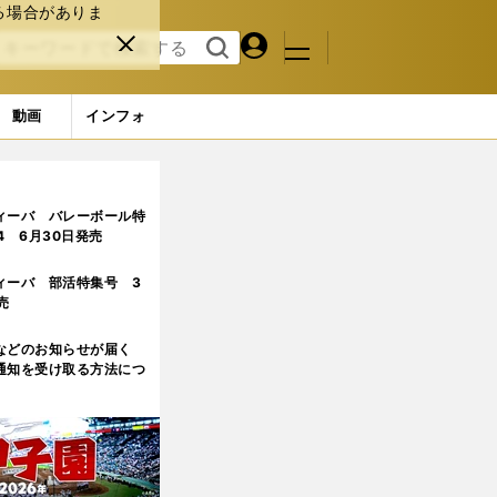
る場合がありま
マイペ
閉じ
検索
メニュ
ー
る
す
ジ
る
動画
インフォ
)
ィーバ バレーボール特
.4 6月30日発売
ィーバ 部活特集号 3
売
などのお知らせが届く
通知を受け取る方法につ