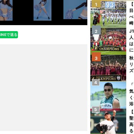
【
1
目
べ
崎
「
J
2
LINEで送る
て
人
は
に
と
秋
3
リ
ズ
4
を
「
気
く
浴
5
太
【
ァ
聖
高
る