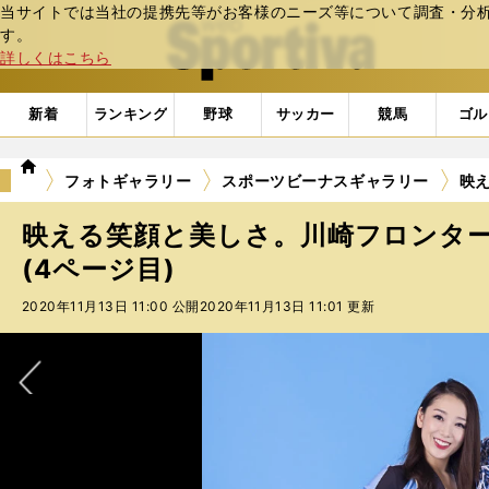
当サイトでは当社の提携先等がお客様のニーズ等について調査・分析し
web Sportiva (webスポルティーバ)
す。
詳しくはこちら
新着
ランキング
野球
サッカー
競馬
ゴル
we
フォトギャラリー
スポーツビーナスギャラリー
映
b
ス
映える笑顔と美しさ。川崎フロンタ
ポ
ル
(4ページ目)
テ
2020年11月13日 11:00 公開
2020年11月13日 11:01 更新
ィ
ー
バ
次へ