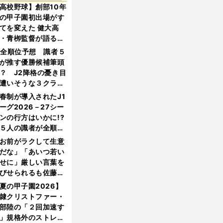
高校野球】創部10年
の甲子園初出場がす
てを変えた 健大高
・青栁監督が語る
機動破壊」はこうし
1全順位予想 識者５
生まれた
が推す優勝候補筆頭
？ J2降格の憂き目
遭いそうな３クラブ
は？
春制が導入されたJ1
ーグ2026－27シー
ンの行方はいかに!?
５人の識者が全順位
大胆予想
お前がラクして生意
だな」「あいつ若い
せに」厳しい言葉を
びせられるも佐藤慎
郎が貫いた誇りとフ
夏の甲子園2026】
ンへの思い
隷クリストファー・
部陸の「２回加速す
」規格外のストレー