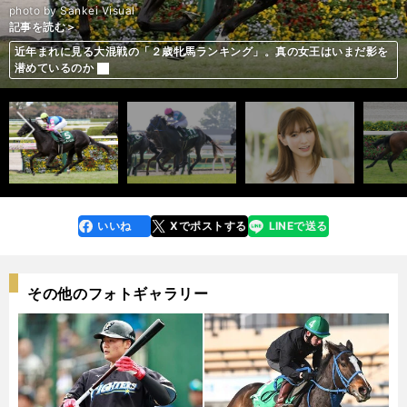
photo by Sankei Visual
記事を読む＞
記事を読む＞
記事を読む＞
記事を読む＞
記事を読む＞
阪神JFはハービンジャー産駒の「当たり世代」に期待。対抗となりそうな
近年まれに見る大混戦の「２歳牝馬ランキング」。真の女王はいまだ影を
今年は「荒れる」順番。阪神JFは過去の激走例から導いた３頭が吉を呼ぶ
ほのか、阪神JFは４頭にしぼって勝負。本命が勝てばオイシイ配当に期待
前へ
のは？
潜めているのか
阪神JFは波乱要素がふんだん。穴党記者は抽選突破の伏兵２頭を推す
いいね
Xでポストする
LINEで送る
line
faceboo
x
k
その他のフォトギャラリー