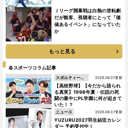
5
Ｊリーグ開幕戦は白熱の逆転劇
だが観客、視聴者にとって「価
値あるイベント」になっていた
か
もっと見る
各スポーツコラム記事
スポルティーバ
2026.08.07更新
動画
【高校野球】【今だから語られ
る真実】1998年夏・伝説の死
闘の最中にPL学園に何が起きて
いた！？
ニュース
2026.08.07更新
YUZURU2027羽生結弦カレン
ダー 予約受付中！