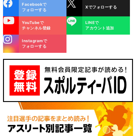
cebo
X
Facebookで
Xでフォローする
ok
フォローする
uTube
LINE
YouTubeで
LINEで
チャンネル登録
アカウント追加
stagra
Instagramで
m
フォローする