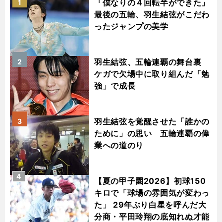
「僕なりの４回転半ができた」
1
最後の五輪、羽生結弦がこだわ
ったジャンプの美学
羽生結弦、五輪連覇の舞台裏
2
ケガで欠場中に取り組んだ「勉
強」で成長
羽生結弦を覚醒させた「誰かの
3
ために」の思い 五輪連覇の偉
業への道のり
4
【夏の甲子園2026】初球150
キロで「球場の雰囲気が変わっ
た」 29年ぶり白星を呼んだ大
分商・平田玲翔の底知れぬ才能