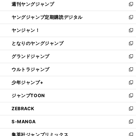
週刊ヤングジャンプ
く
で
ド
ィ
新
開
ウ
ン
し
ヤングジャンプ定期購読デジタル
く
で
ド
い
新
開
ウ
ウ
し
ヤンジャン！
く
で
ィ
い
新
開
ン
ウ
し
となりのヤングジャンプ
く
ド
ィ
い
新
ウ
ン
ウ
し
グランドジャンプ
で
ド
ィ
い
新
開
ウ
ン
ウ
し
ウルトラジャンプ
く
で
ド
ィ
い
新
開
ウ
ン
ウ
し
少年ジャンプ+
く
で
ド
ィ
い
新
開
ウ
ン
ウ
し
ジャンプTOON
く
で
ド
ィ
い
新
開
ウ
ン
ウ
し
ZEBRACK
く
で
ド
ィ
い
新
開
ウ
ン
ウ
し
S-MANGA
く
で
ド
ィ
い
新
開
ウ
ン
ウ
し
集英社ジャンプリミックス
く
で
ド
ィ
い
新