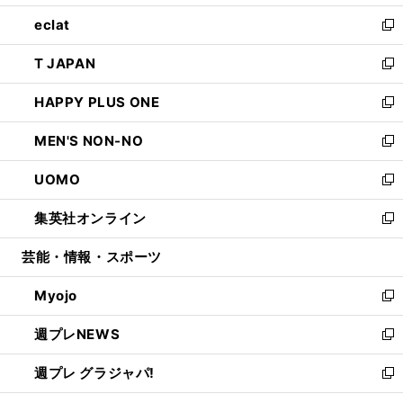
開
ウ
ン
ウ
し
eclat
く
で
ド
ィ
い
新
開
ウ
ン
ウ
し
T JAPAN
く
で
ド
ィ
い
新
開
ウ
ン
ウ
し
HAPPY PLUS ONE
く
で
ド
ィ
い
新
開
ウ
ン
ウ
し
MEN'S NON-NO
く
で
ド
ィ
い
新
開
ウ
ン
ウ
し
UOMO
く
で
ド
ィ
い
新
開
ウ
ン
ウ
し
集英社オンライン
く
で
ド
ィ
い
新
開
ウ
ン
ウ
し
芸能・情報・スポーツ
く
で
ド
ィ
い
開
ウ
ン
ウ
Myojo
く
で
ド
ィ
新
開
ウ
ン
し
週プレNEWS
く
で
ド
い
新
開
ウ
ウ
し
週プレ グラジャパ!
く
で
ィ
い
新
開
ン
ウ
し