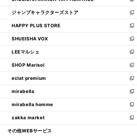
い
新
開
ウ
し
ジャンプキャラクターズストア
く
ィ
い
新
ン
ウ
し
HAPPY PLUS STORE
ド
ィ
い
新
ウ
ン
ウ
し
SHUEISHA VOX
で
ド
ィ
い
新
開
ウ
ン
ウ
し
LEEマルシェ
く
で
ド
ィ
い
新
開
ウ
ン
ウ
し
SHOP Marisol
く
で
ド
ィ
い
新
開
ウ
ン
ウ
し
eclat premium
く
で
ド
ィ
い
新
開
ウ
ン
ウ
し
mirabella
く
で
ド
ィ
い
新
開
ウ
ン
ウ
し
mirabella homme
く
で
ド
ィ
い
新
開
ウ
ン
ウ
し
zakka market
く
で
ド
ィ
い
新
開
ウ
ン
ウ
し
その他WEBサービス
く
で
ド
ィ
い