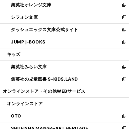
集英社オレンジ文庫
く
で
ド
い
新
開
ウ
ウ
し
シフォン文庫
く
で
ィ
い
新
開
ン
ウ
し
ダッシュエックス文庫公式サイト
く
ド
ィ
い
新
ウ
ン
ウ
し
JUMP j-BOOKS
で
ド
ィ
い
新
開
ウ
ン
ウ
し
キッズ
く
で
ド
ィ
い
開
ウ
ン
ウ
集英社みらい文庫
く
で
ド
ィ
新
開
ウ
ン
し
集英社の児童図書 S-KIDS.LAND
く
で
ド
い
新
開
ウ
ウ
し
オンラインストア・
その他WEBサービス
く
で
ィ
い
開
ン
ウ
オンラインストア
く
ド
ィ
ウ
ン
OTO
で
ド
新
開
ウ
し
SHUEISHA MANGA-ART HERITAGE
く
で