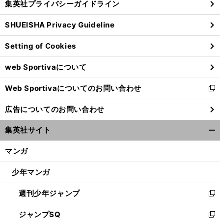
集英社プライバシーガイドライン
い
る
ウ
SHUEISHA Privacy Guideline
ィ
ン
Setting of Cookies
ド
ウ
web Sportivaについて
で
開
Web Sportivaについてのお問い合わせ
く
新
し
広告についてのお問い合わせ
い
ウ
集英社サイト
ィ
開
ン
く/
マンガ
ド
閉
ウ
じ
少年マンガ
で
る
開
週刊少年ジャンプ
く
新
し
ジャンプSQ
い
新