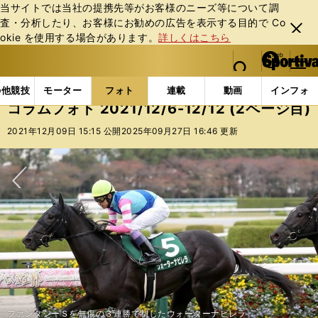
当サイトでは当社の提携先等がお客様のニーズ等について調
査・分析したり、お客様にお勧めの広告を表⽰する⽬的で Co
閉じ
okie を使⽤する場合があります。
詳しくはこちら
る
マイペ
web Sportiva (webスポルティーバ)
検索
メニュ
we
ー
フォトギャラリー
コラムフォト
コラムフォト 2021/1
b
ジ
の他競技
モーター
フォト
連載
動画
インフォ
ス
コラムフォト 2021/12/6-12/12 (2ページ目)
ポ
ル
2021年12月09日 15:15 公開
2025年09月27日 16:46 更新
テ
ィ
ー
バ
次へ
ファンタジーＳを無傷の３連勝で制したウォーターナビレラ