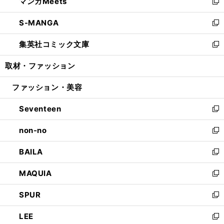
マンガMeets
く
で
ド
ィ
い
新
開
ウ
ン
ウ
し
S-MANGA
く
で
ド
ィ
い
新
開
ウ
ン
ウ
し
集英社コミック文庫
く
で
ド
ィ
い
新
開
ウ
ン
ウ
し
取材・ファッション
く
で
ド
ィ
い
開
ウ
ン
ウ
ファッション・美容
く
で
ド
ィ
開
ウ
ン
Seventeen
く
で
ド
新
開
ウ
し
non-no
く
で
い
新
開
ウ
し
BAILA
く
ィ
い
新
ン
ウ
し
MAQUIA
ド
ィ
い
新
ウ
ン
ウ
し
SPUR
で
ド
ィ
い
新
開
ウ
ン
ウ
し
LEE
く
で
ド
ィ
い
新