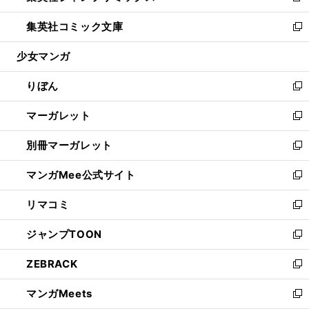
開
ウ
ン
ウ
し
集英社コミック文庫
く
で
ド
ィ
い
新
開
ウ
ン
ウ
し
少女マンガ
く
で
ド
ィ
い
開
ウ
ン
ウ
りぼん
く
で
ド
ィ
新
開
ウ
ン
し
マーガレット
く
で
ド
い
新
開
ウ
ウ
し
別冊マーガレット
く
で
ィ
い
新
開
ン
ウ
し
マンガMee公式サイト
く
ド
ィ
い
新
ウ
ン
ウ
し
リマコミ
で
ド
ィ
い
新
開
ウ
ン
ウ
し
ジャンプTOON
く
で
ド
ィ
い
新
開
ウ
ン
ウ
し
ZEBRACK
く
で
ド
ィ
い
新
開
ウ
ン
ウ
し
マンガMeets
く
で
ド
ィ
い
新
開
ウ