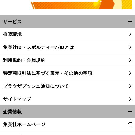
サービス
開
く/
推奨環境
閉
じ
集英社ID・スポルティーバIDとは
る
利用規約・会員規約
特定商取引法に基づく表示・その他の事項
ブラウザプッシュ通知について
サイトマップ
企業情報
開
く/
集英社ホームページ
新
閉
し
じ