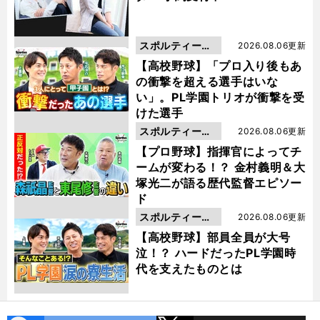
スポルティーバ
2026.08.06更新
動画
【高校野球】「プロ入り後もあ
の衝撃を超える選手はいな
い」。PL学園トリオが衝撃を受
けた選手
スポルティーバ
2026.08.06更新
動画
【プロ野球】指揮官によってチ
ームが変わる！？ 金村義明＆大
塚光二が語る歴代監督エピソー
ド
スポルティーバ
2026.08.06更新
動画
【高校野球】部員全員が大号
泣！？ ハードだったPL学園時
代を支えたものとは