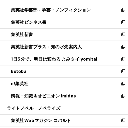
開
ウ
ン
ウ
集英社学芸部 - 学芸・ノンフィクション
く
で
ド
ィ
新
開
ウ
ン
し
集英社ビジネス書
く
で
ド
い
新
開
ウ
ウ
し
集英社新書
く
で
ィ
い
新
開
ン
ウ
し
集英社新書プラス - 知の水先案内人
く
ド
ィ
い
新
ウ
ン
ウ
し
1日5分で、明日は変わる よみタイ yomitai
で
ド
ィ
い
新
開
ウ
ン
ウ
し
kotoba
く
で
ド
ィ
い
新
開
ウ
ン
ウ
し
e!集英社
く
で
ド
ィ
い
新
開
ウ
ン
ウ
し
情報・知識＆オピニオン imidas
く
で
ド
ィ
い
新
開
ウ
ン
ウ
し
ライトノベル・ノベライズ
く
で
ド
ィ
い
開
ウ
ン
ウ
集英社Webマガジン コバルト
く
で
ド
ィ
新
開
ウ
ン
し