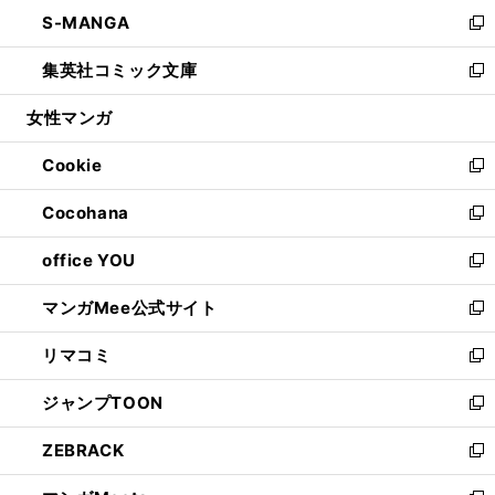
ン
ウ
し
S-MANGA
く
で
ド
ィ
い
新
開
ウ
ン
ウ
し
集英社コミック文庫
く
で
ド
ィ
い
新
開
ウ
ン
ウ
し
女性マンガ
く
で
ド
ィ
い
開
ウ
ン
ウ
Cookie
く
で
ド
ィ
新
開
ウ
ン
し
Cocohana
く
で
ド
い
新
開
ウ
ウ
し
office YOU
く
で
ィ
い
新
開
ン
ウ
し
マンガMee公式サイト
く
ド
ィ
い
新
ウ
ン
ウ
し
リマコミ
で
ド
ィ
い
新
開
ウ
ン
ウ
し
ジャンプTOON
く
で
ド
ィ
い
新
開
ウ
ン
ウ
し
ZEBRACK
く
で
ド
ィ
い
新
開
ウ
ン
ウ
し