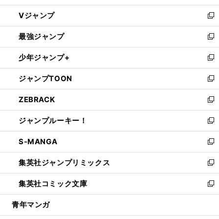
ウ
し
Vジャンプ
ィ
い
新
ン
ウ
し
最強ジャンプ
ド
ィ
い
新
ウ
ン
ウ
し
少年ジャンプ+
で
ド
ィ
い
新
開
ウ
ン
ウ
し
ジャンプTOON
く
で
ド
ィ
い
新
開
ウ
ン
ウ
し
ZEBRACK
く
で
ド
ィ
い
新
開
ウ
ン
ウ
し
ジャンプルーキー！
く
で
ド
ィ
い
新
開
ウ
ン
ウ
し
S-MANGA
く
で
ド
ィ
い
新
開
ウ
ン
ウ
し
集英社ジャンプリミックス
く
で
ド
ィ
い
新
開
ウ
ン
ウ
し
集英社コミック文庫
く
で
ド
ィ
い
新
開
ウ
ン
ウ
し
青年マンガ
く
で
ド
ィ
い
開
ウ
ン
ウ