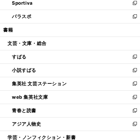
Sportiva
く
ド
ィ
い
新
ウ
ン
ウ
し
パラスポ
で
ド
ィ
い
新
開
ウ
ン
ウ
し
書籍
く
で
ド
ィ
い
開
ウ
ン
ウ
文芸・文庫・総合
く
で
ド
ィ
開
ウ
ン
すばる
く
で
ド
新
開
ウ
し
小説すばる
く
で
い
新
開
ウ
し
集英社 文芸ステーション
く
ィ
い
新
ン
ウ
し
web 集英社文庫
ド
ィ
い
新
ウ
ン
ウ
し
青春と読書
で
ド
ィ
い
新
開
ウ
ン
ウ
し
アジア人物史
く
で
ド
ィ
い
新
開
ウ
ン
ウ
し
学芸・ノンフィクション・新書
く
で
ド
ィ
い