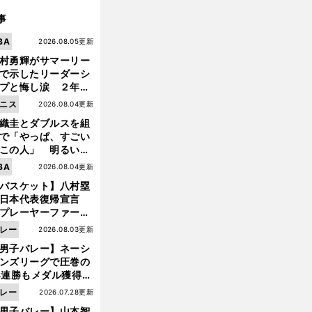
事
BA
2026.08.05更新
村勇輝がサマーリー
で示したリーダーシ
プと悔し涙 ２年ぶ
の日本代表の舞台を
ニス
2026.08.04更新
に３年目のNBA挑戦
織圭とダブルスを組
続く
で「やっぱ、すごい
この人」 明るい表
と言葉で内山靖崇の
BA
2026.08.04更新
いを払ってくれた
バスケット】八村塁
日本代表復帰宣言
プレーヤーファース
」を説き続けた信念
レー
2026.08.03更新
日本協会の変化
男子バレー】ネーシ
ンズリーグで圧巻の
3連勝もメダル獲得な
ず 五輪を目指す日本
レー
2026.07.28更新
現在地
男子バレー】山本智