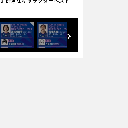
‼』好きなキャラクターベスト
前
へ