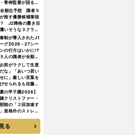
・青栁監督が語る
機動破壊」はこうし
1全順位予想 識者５
生まれた
が推す優勝候補筆頭
？ J2降格の憂き目
遭いそうな３クラブ
は？
春制が導入されたJ1
ーグ2026－27シー
ンの行方はいかに!?
５人の識者が全順位
大胆予想
お前がラクして生意
だな」「あいつ若い
せに」厳しい言葉を
びせられるも佐藤慎
郎が貫いた誇りとフ
夏の甲子園2026】
ンへの思い
隷クリストファー・
部陸の「２回加速す
」規格外のストレー
 それでもプロではな
大学進学を選ぶ理由
見る