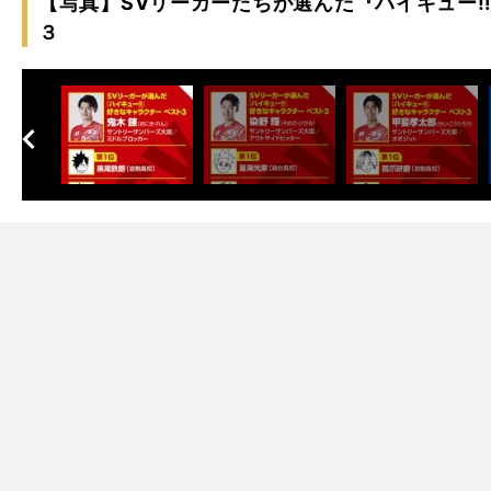
【写真】SVリーガーたちが選んだ『ハイキュー
３
へ
次