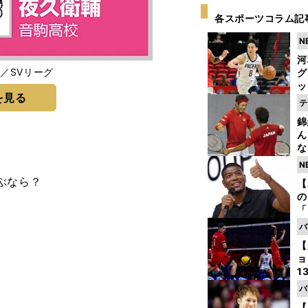
各スポーツコラム記
N
河
／SVリーグ
グ
ッ
を見る
り
テ
糧
錦
は
ん
な
情
N
迷
ぶなら？
【
の
「
ト
バ
と
【
ョ
1
ら
バ
の
【