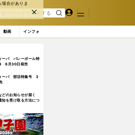
る場合がありま
マイペ
閉じ
検索
メニュ
ー
る
す
ジ
る
動画
インフォ
爪研磨がチームのために頑張る姿
ィーバ バレーボール特
.4 6月30日発売
ィーバ 部活特集号 3
売
などのお知らせが届く
通知を受け取る方法につ