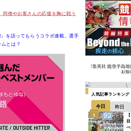
 同僚やお客さんの応援を胸に戦う
‼』を語ってもらうコラボ連載。選手
ームとは？
人気記事ランキング
今日
昨日
【
1
目
べ