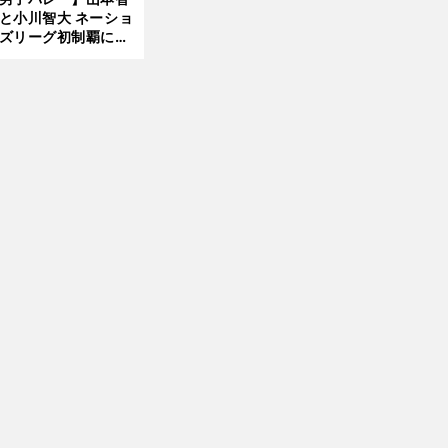
と小川智大 ネーショ
ズリーグ初制覇に欠
せない「ボール落と
ない」技術
前