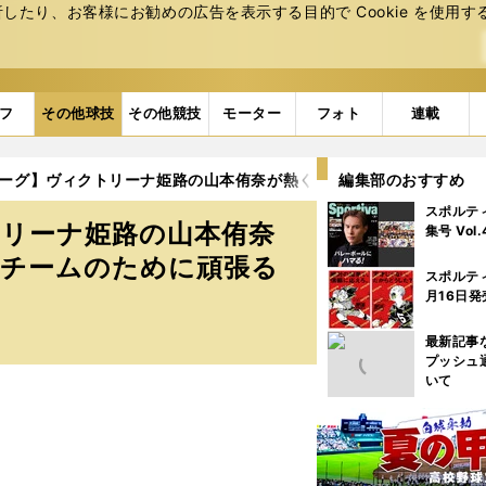
たり、お客様にお勧めの広告を表⽰する⽬的で Cookie を使⽤す
フ
その他球技
その他競技
モーター
フォト
連載
リーグ】ヴィクトリーナ姫路の山本侑奈が熱く語る、「無気力系」孤
編集部のおすすめ
スポルテ
トリーナ姫路の山本侑奈
集号 Vol
がチームのために頑張る
スポルテ
月16日発
最新記事
プッシュ
いて