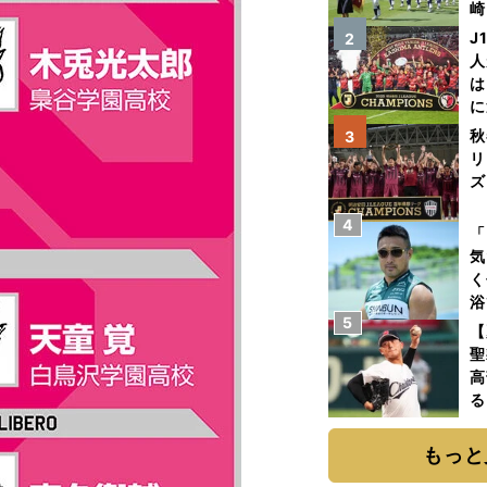
崎
「
J
2
て
人
は
に
と
秋
3
リ
ズ
4
を
「
気
く
浴
5
太
【
ァ
聖
高
る
ト
く
もっと