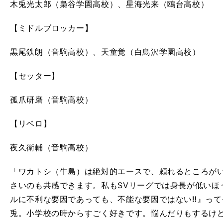
木兎光太郎（梟谷学園高校）、星海光来（鴎台高校）
【ミドルブロッカー】
黒尾鉄朗（音駒高校）、天童覚（白鳥沢学園高校）
【セッター】
孤爪研磨（音駒高校）
【リベロ】
夜久衛輔（音駒高校）
「ワカトシ（牛島）は絶対的エースで、頼れるところが
さいのも共感できます。私もSVリーグでは身長が低いほ
ルに不利な要因であっても、不能な要因ではない‼』っ
兎。小学校の時からすごく好きです。悩んだりもするけ
】