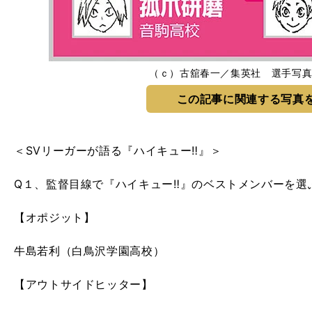
（ｃ）古舘春一／集英社 選手写真
この記事に関連する写真
＜SVリーガーが語る『ハイキュー‼』＞
Q１、監督目線で『ハイキュー‼』のベストメンバーを選
【オポジット】
牛島若利（白鳥沢学園高校）
【アウトサイドヒッター】