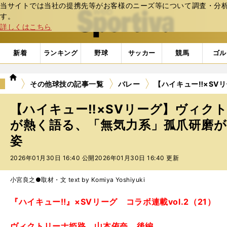
当サイトでは当社の提携先等がお客様のニーズ等について調査・分析し
web Sportiva (webスポルティーバ)
す。
詳しくはこちら
新着
ランキング
野球
サッカー
競馬
ゴル
we
その他球技の記事一覧
バレー
【ハイキュー‼×SV
b
ス
【ハイキュー‼×SVリーグ】ヴィク
ポ
ル
が熱く語る、「無気力系」孤爪研磨
テ
姿
ィ
ー
2026年01月30日 16:40 公開
2026年01月30日 16:40 更新
バ
小宮良之●取材・文 text by Komiya Yoshiyuki
『ハイキュー‼』×SVリーグ コラボ連載vol.2（21）
ヴィクトリーナ姫路 山本侑奈 後編