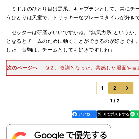
SV
ミドルのひとり目は黒尾。キャプテンとして、常にチー
うひとりは天童で。トリッキーなプレースタイルが好き
セッターは研磨がいいですかね。"無気力系"というか
となるとチームのために動くことができるのが好きです
した。音駒は、チームとしても好きですしね」
次のページへ
Q２、教訓となった、共感した場面や言
心に響いたセリフは、田中（龍之介）の『ところで平凡
いている暇はあるのか』ですね。自分にも重ね合わさる
次
の前後のシーンも含め
1
2
のページへ
1 / 2
いいね
Xでポストする
line
faceboo
x
k