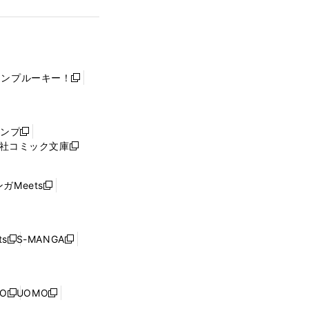
ャンプルーキー！
新
し
い
ウ
ャンプ
新
ィ
社コミック文庫
し
新
ン
い
し
ド
ウ
い
ウ
ガMeets
新
ィ
ウ
で
し
ン
ィ
開
い
ド
ン
く
ウ
ウ
ド
s
S-MANGA
新
新
ィ
で
ウ
し
し
ン
開
で
い
い
ド
く
開
ウ
ウ
ウ
NO
UOMO
く
新
新
ィ
ィ
で