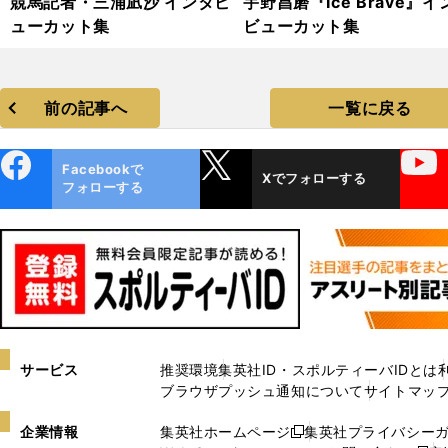
競馬記者・三浦凪沙 インタビ
宇野昌磨『Ice Brave』イ
ューカット集
ビューカット集
前の記事へ
一覧に戻る
ebo
X
YouTube
Facebookで
Xでフォローする
ok
フォローする
サービス
推奨環境
集英社ID・スポルティーバIDとは
ブラウザプッシュ通知について
サイトマッ
企業情報
集英社ホームページ
集英社プライバシー
新