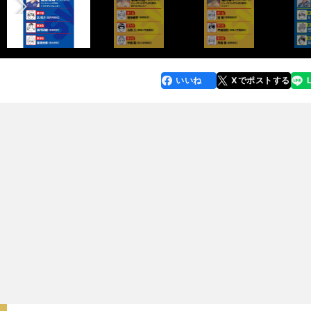
いいね
Xでポストする
line
faceboo
x
k