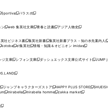
し
し
し
し
し
ン
ン
ン
ン
開
開
開
開
開
い
い
い
い
い
ド
ド
ド
ド
く
く
く
く
く
ウ
ウ
ウ
ウ
ウ
ウ
ウ
ウ
ウ
Sportiva
パラスポ
新
新
ィ
ィ
ィ
ィ
ィ
で
で
で
で
し
し
し
ン
ン
ン
ン
ン
開
開
開
開
い
い
い
ド
ド
ド
ド
ド
ョン
web 集英社文庫
青春と読書
アジア人物史
く
く
く
く
新
新
新
新
ウ
ウ
ウ
ウ
ウ
ウ
ウ
ウ
し
し
し
し
ィ
ィ
ィ
で
で
で
で
で
い
い
い
い
ン
ン
ン
集英社ビジネス書
集英社新書
集英社新書プラス - 知の水先案内人
開
開
開
開
開
新
新
新
ウ
ウ
ウ
ウ
ド
ド
ド
kotoba
e!集英社
情報・知識＆オピニオン imidas
く
く
く
く
く
新
し
新
し
新
ィ
ィ
ィ
ィ
ウ
ウ
ウ
し
し
い
し
い
し
ン
ン
ン
ン
で
で
で
い
い
ウ
い
ウ
い
ド
ド
ド
ド
ンジ文庫
シフォン文庫
ダッシュエックス文庫公式サイト
JUMP 
開
開
開
新
新
新
ウ
ウ
ィ
ウ
ィ
ウ
ウ
ウ
ウ
ウ
く
く
く
し
し
し
ィ
ィ
ン
ィ
ン
ィ
で
で
で
で
い
い
い
ン
ン
ド
ン
ド
ン
S.LAND
開
開
開
開
新
ウ
ウ
ウ
ド
ド
ウ
ド
ウ
ド
く
く
く
く
し
ィ
ィ
ィ
ウ
ウ
で
ウ
で
ウ
い
ン
ン
ン
ジャンプキャラクターズストア
HAPPY PLUS STORE
SHUEIS
で
で
開
で
開
で
新
新
新
ウ
ド
ド
ド
ium
mirabella
mirabella homme
zakka market
開
開
く
開
く
開
し
新
新
新
し
新
し
ィ
ウ
ウ
ウ
く
く
く
く
い
し
し
い
し
し
い
ン
で
で
で
ウ
い
い
ウ
い
い
ウ
ド
ボ
開
開
開
新