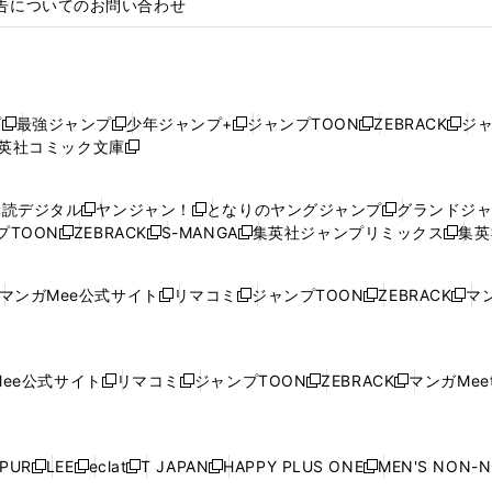
告についてのお問い合わせ
プ
最強ジャンプ
少年ジャンプ+
ジャンプTOON
ZEBRACK
ジ
新
新
新
新
新
英社コミック文庫
し
新
し
し
し
し
い
い
し
い
い
い
ウ
ウ
い
ウ
ウ
ウ
購読デジタル
ヤンジャン！
となりのヤングジャンプ
グランドジ
新
新
新
ィ
ィ
ウ
ィ
ィ
ィ
プTOON
ZEBRACK
S-MANGA
集英社ジャンプリミックス
集英
新
し
新
し
新
し
新
ン
ン
ィ
ン
ン
ン
し
い
し
い
し
い
し
ド
ド
ン
ド
ド
ド
い
ウ
い
ウ
い
ウ
い
ウ
ウ
ド
ウ
ウ
ウ
マンガMee公式サイト
リマコミ
ジャンプTOON
ZEBRACK
マン
新
新
新
新
ウ
ィ
ウ
ィ
ウ
ィ
ウ
で
で
ウ
で
で
で
し
し
し
し
し
ィ
ン
ィ
ン
ィ
ン
ィ
開
開
で
開
開
開
い
い
い
い
い
ン
ド
ン
ド
ン
ド
ン
く
く
開
く
く
く
ウ
ウ
ウ
ウ
ウ
ド
ウ
ド
ウ
ド
ウ
ド
ee公式サイト
リマコミ
ジャンプTOON
ZEBRACK
マンガMeet
く
新
新
新
新
ィ
ィ
ィ
ィ
ィ
ウ
で
ウ
で
ウ
で
ウ
し
し
し
し
ン
ン
ン
ン
ン
で
開
で
開
で
開
で
い
い
い
い
ド
ド
ド
ド
ド
開
く
開
く
開
く
開
ウ
ウ
ウ
ウ
ウ
ウ
ウ
ウ
ウ
PUR
LEE
eclat
T JAPAN
HAPPY PLUS ONE
MEN'S NON-
く
く
く
く
新
新
新
新
新
ィ
ィ
ィ
ィ
で
で
で
で
で