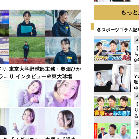
球
もっと
各スポーツコラム記
ス
【
ら
8
最
ニ
メリ
東京大学野球部主務・奥畑ひか
き
ラリ
り インタビュー＠東大球場
Y
弦
中
ス
【
り
る
学
ス
け
【
よ