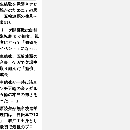
生結弦を覚醒させた
誰かのために」の思
 五輪連覇の偉業へ
道のり
リーグ開幕戦は白熱
逆転劇 だが観客、視
者にとって「価値あ
イベント」になって
たか
生結弦、五輪連覇の
台裏 ケガで欠場中
取り組んだ「勉強」
成長
生結弦が一時は諦め
ソチ五輪の金メダル
五輪の本当の怖さを
った......」
原陵矢が無名校進学
理由は「自転車で13
」 春江工出身とし
最初で最後のプロ野