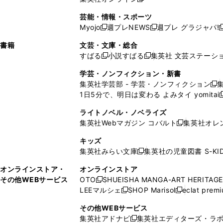
し
新
し
し
し
ン
ィ
ン
ン
開
で
開
で
い
し
い
い
い
ド
ン
ド
ド
芸能・情報・スポーツ
く
開
く
開
ウ
い
ウ
ウ
ウ
ウ
ド
ウ
ウ
Myojo
週プレNEWS
週プレ グラジャパ!
く
く
新
新
新
ィ
ウ
ィ
ィ
ィ
で
ウ
で
で
し
し
ン
ィ
ン
ン
ン
書籍
文芸・文庫・総合
開
で
開
開
い
い
ド
ン
ド
ド
ド
すばる
小説すばる
集英社 文芸ステーシ
く
開
く
く
新
新
ウ
ウ
ウ
ド
ウ
ウ
ウ
く
し
し
ィ
ィ
学芸・ノンフィクション・新書
で
ウ
で
で
で
い
い
ン
ン
集英社学芸部 - 学芸・ノンフィクション
開
で
開
開
開
新
ウ
ウ
ド
ド
1日5分で、明日は変わる よみタイ yomitai
く
開
く
く
く
し
新
ィ
ィ
ウ
ウ
く
い
ン
ン
ライトノベル・ノベライズ
で
で
ウ
ド
ド
集英社Webマガジン コバルト
集英社オレ
開
開
新
ィ
ウ
ウ
く
く
し
ン
キッズ
で
で
い
ド
集英社みらい文庫
集英社の児童図書 S-KID
開
開
新
ウ
ウ
く
く
し
ィ
オンラインストア・
オンラインストア
で
い
ン
その他WEBサービス
OTO
SHUEISHA MANGA-ART HERITAGE
開
新
ウ
ド
LEEマルシェ
SHOP Marisol
eclat prem
く
し
新
新
ィ
ウ
い
し
し
ン
その他WEBサービス
で
ウ
い
い
ド
集英社アドナビ
集英社エディターズ・ラ
開
新