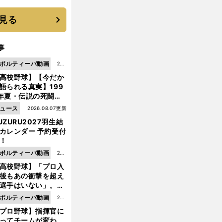
選手となった
見る
事
ポルティーバ動画
202
高校野球】【今だか
6.0
語られる真実】199
8.0
年夏・伝説の死闘の
7更
中にPL学園に何が起
ュース
2026.08.07更新
新
ていた！？
UZURU2027羽生結
カレンダー 予約受付
！
ポルティーバ動画
202
高校野球】「プロ入
6.0
後もあの衝撃を超え
8.0
選手はいない」。PL
6更
園トリオが衝撃を受
ポルティーバ動画
202
新
た選手
プロ野球】指揮官に
6.0
ってチームが変わ