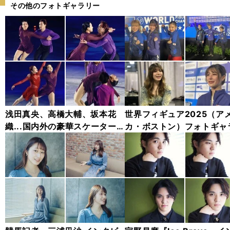
その他のフォトギャラリー
浅田真央、高橋大輔、坂本花
世界フィギュア2025（ア
織...国内外の豪華スケーターが
カ・ボストン）フォトギャ
集結「スターズ・オン・アイス
ー
2025」フォトギャラリー