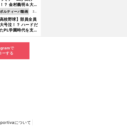
8.0
！？ 金村義明＆大塚
6更
二が語る歴代監督エ
ポルティーバ動画
202
新
ソード
高校野球】部員全員
6.0
大号泣！？ ハードだ
8.0
たPL学園時代を支え
6更
ものとは
新
agramで
ローする
Sportivaについて