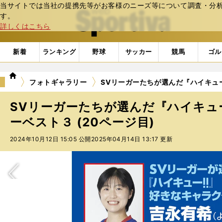
当サイトでは当社の提携先等がお客様のニーズ等について調査・分析し
web Sportiva (webスポルティーバ)
す。
詳しくはこちら
新着
ランキング
野球
サッカー
競馬
ゴル
we
フォトギャラリー
SVリーガーたちが選んだ『ハイキュー
b
ス
SVリーガーたちが選んだ『ハイキュ
ポ
ル
ーベスト３ (20ページ目)
テ
2024年10月12日 15:05 公開
2025年04月14日 13:17 更新
ィ
ー
バ
次へ