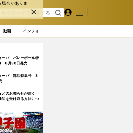
る場合がありま
マイペ
閉じ
検索
メニュ
ー
る
す
ジ
る
動画
インフォ
ィーバ バレーボール特
.4 6月30日発売
ィーバ 部活特集号 3
売
などのお知らせが届く
通知を受け取る方法につ