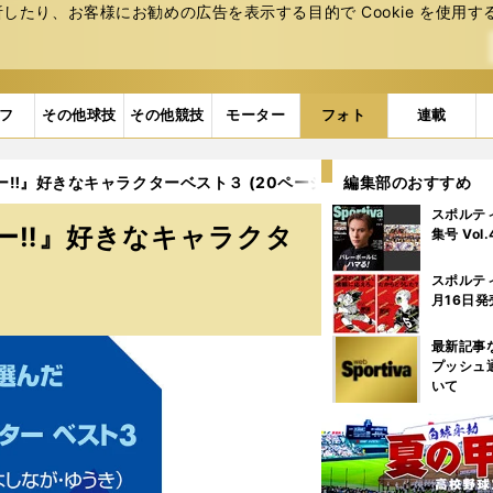
たり、お客様にお勧めの広告を表⽰する⽬的で Cookie を使⽤す
フ
その他球技
その他競技
モーター
フォト
連載
‼』好きなキャラクターベスト３ (20ページ目)
編集部のおすすめ
スポルテ
ー‼』好きなキャラクタ
集号 Vol
スポルテ
月16日発
最新記事
プッシュ
いて