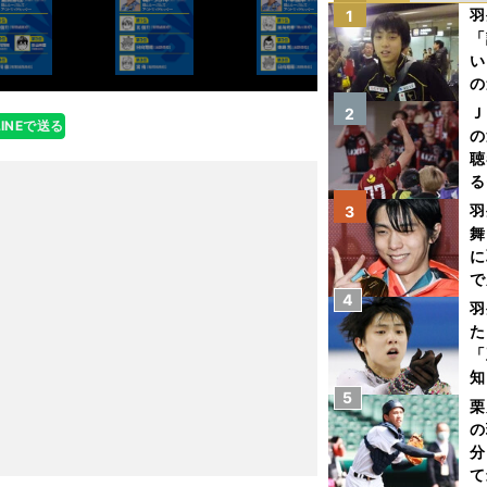
羽
1
「
い
の
Ｊ
2
LINEで送る
の
聴
る
い
羽
3
舞
に
で
4
羽
た
「
知
5
栗
の
分
て