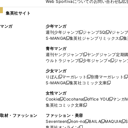
Web Sportivaについてのお問い合わせ
広
し
新
い
し
集英社サイト
ウ
い
ィ
ウ
マンガ
少年マンガ
ン
ィ
週刊少年ジャンプ
ジャンプSQ
Vジャン
ド
ン
新
新
S-MANGA
集英社ジャンプリミックス
集
ウ
ド
新
し
し
新
で
ウ
し
い
い
し
青年マンガ
開
で
い
ウ
ウ
い
週刊ヤングジャンプ
ヤングジャンプ定期
新
く
開
ウ
ィ
ィ
ウ
ウルトラジャンプ
少年ジャンプ+
ジャン
新
し
新
く
ィ
ン
ン
ィ
し
い
し
ン
ド
ド
ン
少女マンガ
い
ウ
い
ド
ウ
ウ
ド
りぼん
マーガレット
別冊マーガレット
新
新
新
ウ
ィ
ウ
ウ
で
で
ウ
S-MANGA
集英社コミック文庫
し
新
し
新
ィ
ン
ィ
で
開
開
で
い
し
い
し
ン
ド
ン
女性マンガ
開
く
く
開
ウ
い
ウ
い
ド
ウ
ド
Cookie
Cocohana
office YOU
マンガM
く
く
新
新
新
ィ
ウ
ィ
ウ
ウ
で
ウ
集英社コミック文庫
し
新
し
し
ン
ィ
ン
ィ
で
開
で
い
し
い
い
ド
ン
ド
ン
取材・ファッション
ファッション・美容
開
く
開
ウ
い
ウ
ウ
ウ
ド
ウ
ド
Seventeen
non-no
BAILA
MAQUIA
S
く
く
新
新
新
新
ィ
ウ
ィ
ィ
で
ウ
で
ウ
集英社オンライン