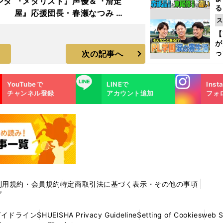
ンタ
『メダリスト』声優＆『滑走
る
屋』応援団長・春瀬なつみ フ
光
ス
ォトギャラリー
ピ
【
が
っ
次の記事へ
た
Instagra
LINE
YouTubeで
LINEで
Inst
m
チャンネル登録
アカウント追加
フォ
利用規約・会員規約
特定商取引法に基づく表示・その他の事項
プ
ガイドライン
SHUEISHA Privacy Guideline
Setting of Cookies
web 