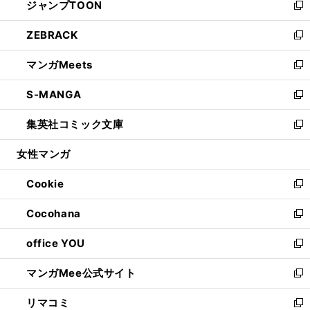
ジャンプTOON
く
で
ド
ィ
い
新
開
ウ
ン
ウ
し
ZEBRACK
く
で
ド
ィ
い
新
開
ウ
ン
ウ
し
マンガMeets
く
で
ド
ィ
い
新
開
ウ
ン
ウ
し
S-MANGA
く
で
ド
ィ
い
新
開
ウ
ン
ウ
し
集英社コミック文庫
く
で
ド
ィ
い
新
開
ウ
ン
ウ
し
女性マンガ
く
で
ド
ィ
い
開
ウ
ン
ウ
Cookie
く
で
ド
ィ
新
開
ウ
ン
し
Cocohana
く
で
ド
い
新
開
ウ
ウ
し
office YOU
く
で
ィ
い
新
開
ン
ウ
し
マンガMee公式サイト
く
ド
ィ
い
新
ウ
ン
ウ
し
リマコミ
で
ド
ィ
い
新