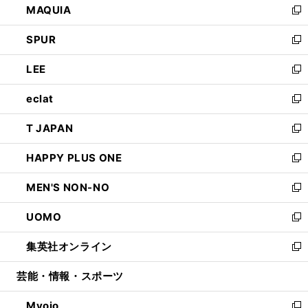
MAQUIA
ド
ィ
い
新
ウ
ン
ウ
し
SPUR
で
ド
ィ
い
新
開
ウ
ン
ウ
し
LEE
く
で
ド
ィ
い
新
開
ウ
ン
ウ
し
eclat
く
で
ド
ィ
い
新
開
ウ
ン
ウ
し
T JAPAN
く
で
ド
ィ
い
新
開
ウ
ン
ウ
し
HAPPY PLUS ONE
く
で
ド
ィ
い
新
開
ウ
ン
ウ
し
MEN'S NON-NO
く
で
ド
ィ
い
新
開
ウ
ン
ウ
し
UOMO
く
で
ド
ィ
い
新
開
ウ
ン
ウ
し
集英社オンライン
く
で
ド
ィ
い
新
開
ウ
ン
ウ
し
芸能・情報・スポーツ
く
で
ド
ィ
い
開
ウ
ン
ウ
Myojo
く
で
ド
ィ