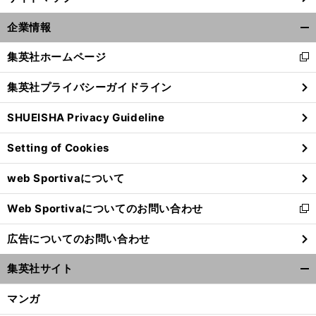
企業情報
開
く/
集英社ホームページ
新
閉
し
じ
集英社プライバシーガイドライン
い
る
ウ
SHUEISHA Privacy Guideline
ィ
ン
Setting of Cookies
ド
ウ
web Sportivaについて
で
開
Web Sportivaについてのお問い合わせ
く
新
し
広告についてのお問い合わせ
い
ウ
集英社サイト
ィ
開
ン
く/
マンガ
ド
閉
ウ