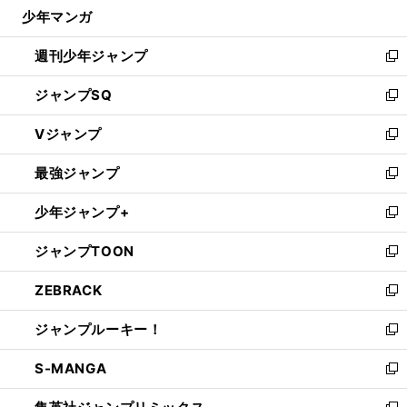
じ
少年マンガ
で
る
開
週刊少年ジャンプ
く
新
し
ジャンプSQ
い
新
ウ
し
Vジャンプ
ィ
い
新
ン
ウ
し
最強ジャンプ
ド
ィ
い
新
ウ
ン
ウ
し
少年ジャンプ+
で
ド
ィ
い
新
開
ウ
ン
ウ
し
ジャンプTOON
く
で
ド
ィ
い
新
開
ウ
ン
ウ
し
ZEBRACK
く
で
ド
ィ
い
新
開
ウ
ン
ウ
し
ジャンプルーキー！
く
で
ド
ィ
い
新
開
ウ
ン
ウ
し
S-MANGA
く
で
ド
ィ
い
新
開
ウ
ン
ウ
し
く