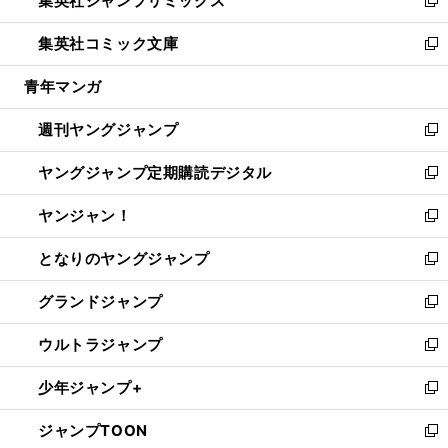
集英社ジャンプリミックス
で
ド
ィ
い
新
開
ウ
ン
ウ
し
集英社コミック文庫
く
で
ド
ィ
い
新
開
ウ
ン
ウ
し
青年マンガ
く
で
ド
ィ
い
開
ウ
ン
ウ
週刊ヤングジャンプ
く
で
ド
ィ
新
開
ウ
ン
し
ヤングジャンプ定期購読デジタル
く
で
ド
い
新
開
ウ
ウ
し
ヤンジャン！
く
で
ィ
い
新
開
ン
ウ
し
となりのヤングジャンプ
く
ド
ィ
い
新
ウ
ン
ウ
し
グランドジャンプ
で
ド
ィ
い
新
開
ウ
ン
ウ
し
ウルトラジャンプ
く
で
ド
ィ
い
新
開
ウ
ン
ウ
し
少年ジャンプ+
く
で
ド
ィ
い
新
開
ウ
ン
ウ
し
ジャンプTOON
く
で
ド
ィ
い
新