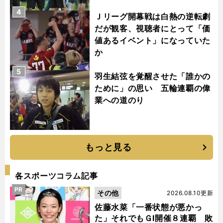
4
Ｊリーグ開幕戦は白熱の逆転劇
だが観客、視聴者にとって「価
値あるイベント」になっていた
か
5
羽生結弦を覚醒させた「誰かの
ために」の思い 五輪連覇の偉
業への道のり
もっと見る
各スポーツコラム記事
PR
その他
2026.08.10更新
佐藤水菜「一番状態が悪かっ
た」それでもＧⅠ開催８連覇 敗