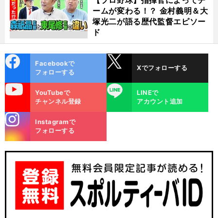
ームが変わる！？ 金村義明＆大
塚光二が語る歴代監督エピソー
ド
cebo
X
Facebookで
Xでフォローする
ok
フォローする
uTube
LINE
YouTubeで
LINEで
チャンネル登録
アカウント追加
stagra
Instagramで
m
フォローする