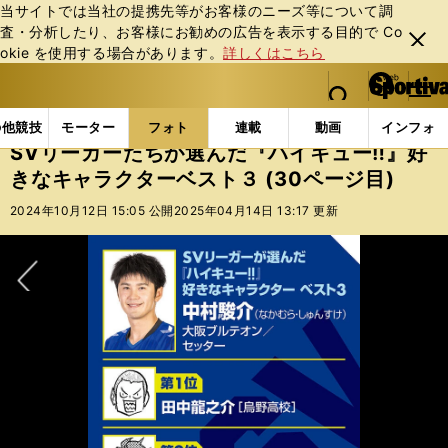
当サイトでは当社の提携先等がお客様のニーズ等について調
査・分析したり、お客様にお勧めの広告を表⽰する⽬的で Co
閉じ
okie を使⽤する場合があります。
詳しくはこちら
る
マイペ
web Sportiva (webスポルティーバ)
検索
メニュ
we
ー
フォトギャラリー
SVリーガーたちが選んだ『ハイキュー
b
ジ
の他競技
モーター
フォト
連載
動画
インフォ
ス
SVリーガーたちが選んだ『ハイキュー‼』好
ポ
きなキャラクターベスト３ (30ページ目)
ル
テ
2024年10月12日 15:05 公開
2025年04月14日 13:17 更新
ィ
ー
バ
次へ