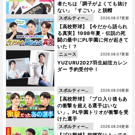
者たちは「調子がよくても抜け
ない」「すごい」と脱帽
スポルティーバ
2026.08.07更新
動画
【高校野球】【今だから語られ
る真実】1998年夏・伝説の死
闘の最中にPL学園に何が起きて
いた！？
ニュース
2026.08.07更新
YUZURU2027羽生結弦カレン
ダー 予約受付中！
スポルティーバ
2026.08.06更新
動画
【高校野球】「プロ入り後もあ
の衝撃を超える選手はいな
い」。PL学園トリオが衝撃を受
けた選手
スポルティーバ
2026.08.06更新
動画
【プロ野球】指揮官によってチ