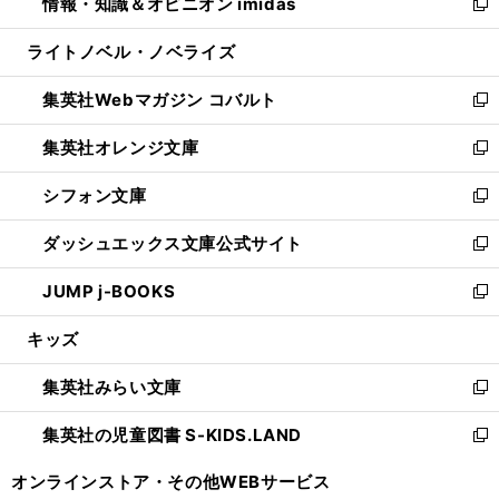
情報・知識＆オピニオン imidas
く
で
ド
ィ
い
新
開
ウ
ン
ウ
し
ライトノベル・ノベライズ
く
で
ド
ィ
い
開
ウ
ン
ウ
集英社Webマガジン コバルト
く
で
ド
ィ
新
開
ウ
ン
し
集英社オレンジ文庫
く
で
ド
い
新
開
ウ
ウ
し
シフォン文庫
く
で
ィ
い
新
開
ン
ウ
し
ダッシュエックス文庫公式サイト
く
ド
ィ
い
新
ウ
ン
ウ
し
JUMP j-BOOKS
で
ド
ィ
い
新
開
ウ
ン
ウ
し
キッズ
く
で
ド
ィ
い
開
ウ
ン
ウ
集英社みらい文庫
く
で
ド
ィ
新
開
ウ
ン
し
集英社の児童図書 S-KIDS.LAND
く
で
ド
い
新
開
ウ
ウ
し
オンラインストア・
その他WEBサービス
く
で
ィ
い