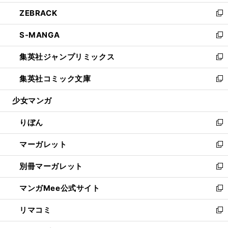
開
ウ
ン
ウ
し
ZEBRACK
く
で
ド
ィ
い
新
開
ウ
ン
ウ
し
S-MANGA
く
で
ド
ィ
い
新
開
ウ
ン
ウ
し
集英社ジャンプリミックス
く
で
ド
ィ
い
新
開
ウ
ン
ウ
し
集英社コミック文庫
く
で
ド
ィ
い
新
開
ウ
ン
ウ
し
少女マンガ
く
で
ド
ィ
い
開
ウ
ン
ウ
りぼん
く
で
ド
ィ
新
開
ウ
ン
し
マーガレット
く
で
ド
い
新
開
ウ
ウ
し
別冊マーガレット
く
で
ィ
い
新
開
ン
ウ
し
マンガMee公式サイト
く
ド
ィ
い
新
ウ
ン
ウ
し
リマコミ
で
ド
ィ
い
新
開
ウ
ン
ウ
し