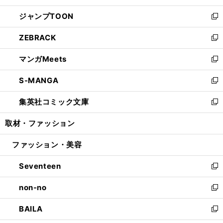
開
ウ
ン
ウ
し
ジャンプTOON
く
で
ド
ィ
い
新
開
ウ
ン
ウ
し
ZEBRACK
く
で
ド
ィ
い
新
開
ウ
ン
ウ
し
マンガMeets
く
で
ド
ィ
い
新
開
ウ
ン
ウ
し
S-MANGA
く
で
ド
ィ
い
新
開
ウ
ン
ウ
し
集英社コミック文庫
く
で
ド
ィ
い
新
開
ウ
ン
ウ
し
取材・ファッション
く
で
ド
ィ
い
開
ウ
ン
ウ
ファッション・美容
く
で
ド
ィ
開
ウ
ン
Seventeen
く
で
ド
新
開
ウ
し
non-no
く
で
い
新
開
ウ
し
BAILA
く
ィ
い
新
ン
ウ
し