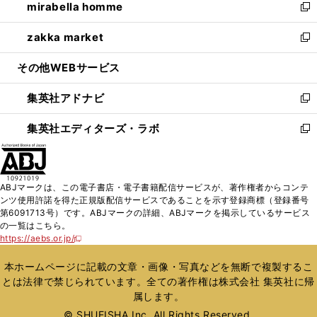
mirabella homme
く
で
ド
ィ
い
新
開
ウ
ン
ウ
し
zakka market
く
で
ド
ィ
い
新
開
ウ
ン
ウ
し
その他WEBサービス
く
で
ド
ィ
い
開
ウ
ン
ウ
集英社アドナビ
く
で
ド
ィ
新
開
ウ
ン
し
集英社エディターズ・ラボ
く
で
ド
い
新
開
ウ
ウ
し
く
で
ィ
い
開
ン
ウ
ABJマークは、この電子書店・電子書籍配信サービスが、著作権者からコンテ
く
ド
ィ
ンツ使用許諾を得た正規版配信サービスであることを示す登録商標（登録番号
ウ
ン
第6091713号）です。ABJマークの詳細、ABJマークを掲示しているサービス
で
ド
の一覧はこちら。
開
ウ
https://aebs.or.jp/
新
く
で
し
い
開
本ホームページに記載の文章・画像・写真などを無断で複製するこ
ウ
く
とは法律で禁じられています。全ての著作権は株式会社 集英社に帰
ィ
属します。
ン
ド
© SHUEISHA Inc. All Rights Reserved.