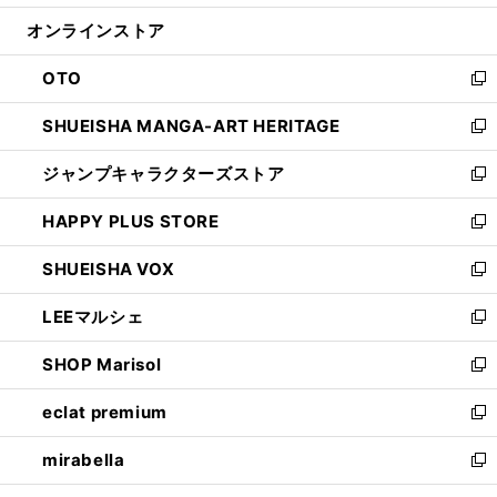
開
ン
ウ
オンラインストア
く
ド
ィ
ウ
ン
OTO
で
ド
新
開
ウ
し
SHUEISHA MANGA-ART HERITAGE
く
で
い
新
開
ウ
し
ジャンプキャラクターズストア
く
ィ
い
新
ン
ウ
し
HAPPY PLUS STORE
ド
ィ
い
新
ウ
ン
ウ
し
SHUEISHA VOX
で
ド
ィ
い
新
開
ウ
ン
ウ
し
LEEマルシェ
く
で
ド
ィ
い
新
開
ウ
ン
ウ
し
SHOP Marisol
く
で
ド
ィ
い
新
開
ウ
ン
ウ
し
eclat premium
く
で
ド
ィ
い
新
開
ウ
ン
ウ
し
mirabella
く
で
ド
ィ
い
新
開
ウ
ン
ウ
し