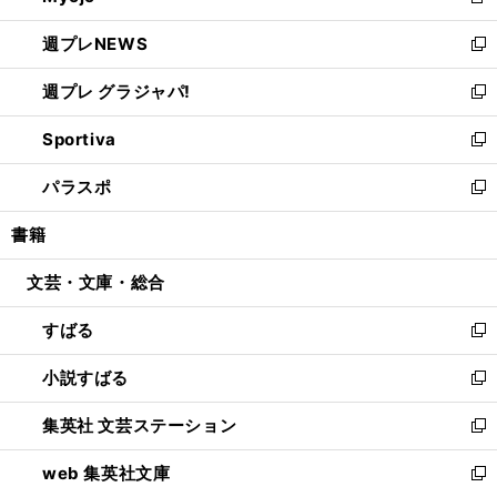
新
開
ウ
ン
し
週プレNEWS
く
で
ド
い
新
開
ウ
ウ
し
週プレ グラジャパ!
く
で
ィ
い
新
開
ン
ウ
し
Sportiva
く
ド
ィ
い
新
ウ
ン
ウ
し
パラスポ
で
ド
ィ
い
新
開
ウ
ン
ウ
し
書籍
く
で
ド
ィ
い
開
ウ
ン
ウ
文芸・文庫・総合
く
で
ド
ィ
開
ウ
ン
すばる
く
で
ド
新
開
ウ
し
小説すばる
く
で
い
新
開
ウ
し
集英社 文芸ステーション
く
ィ
い
新
ン
ウ
し
web 集英社文庫
ド
ィ
い
新