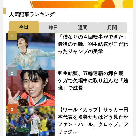
人気記事ランキング
今日
昨日
週間
月間
「僕なりの４回転半ができた」
1
最後の五輪、羽生結弦がこだわ
ったジャンプの美学
羽生結弦、五輪連覇の舞台裏
2
ケガで欠場中に取り組んだ「勉
強」で成長
【ワールドカップ】サッカー日
3
本代表を名将たちはどう見たか
ファン・ハール、クロップ、フ
リック...