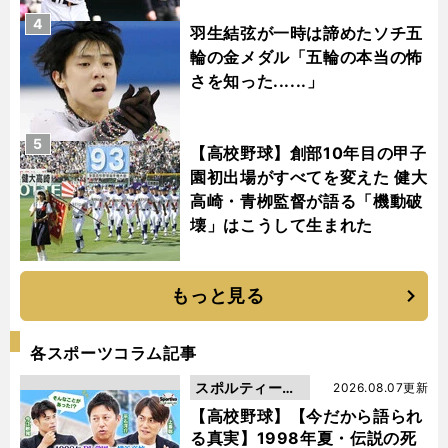
4
羽生結弦が一時は諦めたソチ五
輪の金メダル「五輪の本当の怖
さを知った......」
5
【高校野球】創部10年目の甲子
園初出場がすべてを変えた 健大
高崎・青栁監督が語る「機動破
壊」はこうして生まれた
もっと見る
各スポーツコラム記事
スポルティーバ
2026.08.07更新
動画
【高校野球】【今だから語られ
る真実】1998年夏・伝説の死