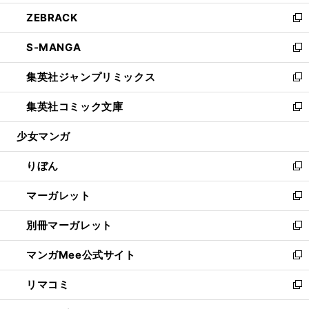
開
ウ
ン
ウ
し
ZEBRACK
く
で
ド
ィ
い
新
開
ウ
ン
ウ
し
S-MANGA
く
で
ド
ィ
い
新
開
ウ
ン
ウ
し
集英社ジャンプリミックス
く
で
ド
ィ
い
新
開
ウ
ン
ウ
し
集英社コミック文庫
く
で
ド
ィ
い
新
開
ウ
ン
ウ
し
少女マンガ
く
で
ド
ィ
い
開
ウ
ン
ウ
りぼん
く
で
ド
ィ
新
開
ウ
ン
し
マーガレット
く
で
ド
い
新
開
ウ
ウ
し
別冊マーガレット
く
で
ィ
い
新
開
ン
ウ
し
マンガMee公式サイト
く
ド
ィ
い
新
ウ
ン
ウ
し
リマコミ
で
ド
ィ
い
新
開
ウ
ン
ウ
し