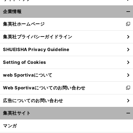
企業情報
開
く/
集英社ホームページ
新
閉
し
じ
集英社プライバシーガイドライン
い
る
ウ
SHUEISHA Privacy Guideline
ィ
ン
Setting of Cookies
ド
ウ
web Sportivaについて
で
開
Web Sportivaについてのお問い合わせ
く
新
し
広告についてのお問い合わせ
い
ウ
集英社サイト
ィ
開
ン
く/
マンガ
ド
閉
ウ