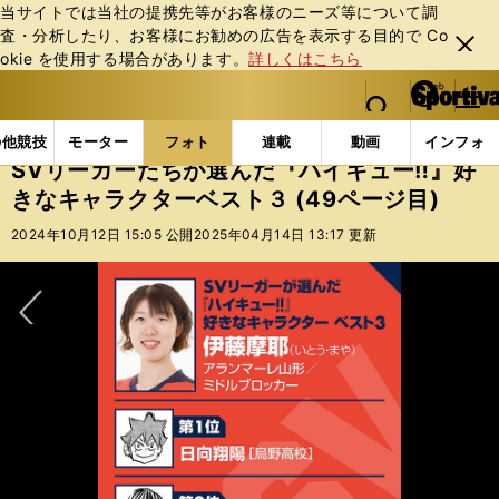
当サイトでは当社の提携先等がお客様のニーズ等について調
査・分析したり、お客様にお勧めの広告を表⽰する⽬的で Co
閉じ
okie を使⽤する場合があります。
詳しくはこちら
る
マイペ
web Sportiva (webスポルティーバ)
検索
メニュ
we
ー
フォトギャラリー
SVリーガーたちが選んだ『ハイキュー
b
ジ
の他競技
モーター
フォト
連載
動画
インフォ
ス
SVリーガーたちが選んだ『ハイキュー‼』好
ポ
きなキャラクターベスト３ (49ページ目)
ル
テ
2024年10月12日 15:05 公開
2025年04月14日 13:17 更新
ィ
ー
バ
次へ