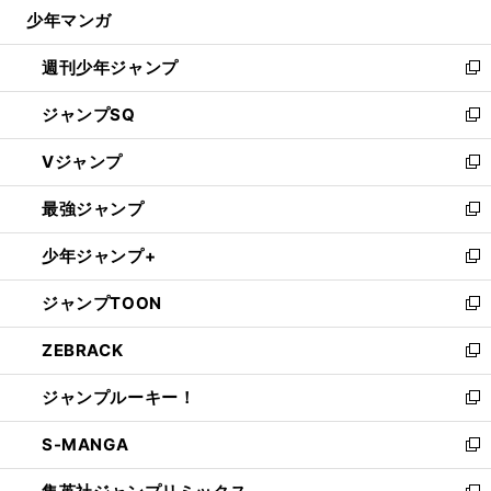
じ
少年マンガ
で
る
開
週刊少年ジャンプ
く
新
し
ジャンプSQ
い
新
ウ
し
Vジャンプ
ィ
い
新
ン
ウ
し
最強ジャンプ
ド
ィ
い
新
ウ
ン
ウ
し
少年ジャンプ+
で
ド
ィ
い
新
開
ウ
ン
ウ
し
ジャンプTOON
く
で
ド
ィ
い
新
開
ウ
ン
ウ
し
ZEBRACK
く
で
ド
ィ
い
新
開
ウ
ン
ウ
し
ジャンプルーキー！
く
で
ド
ィ
い
新
開
ウ
ン
ウ
し
S-MANGA
く
で
ド
ィ
い
新
開
ウ
ン
ウ
し
く