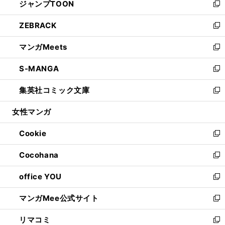
ジャンプTOON
く
で
ド
ィ
い
新
開
ウ
ン
ウ
し
ZEBRACK
く
で
ド
ィ
い
新
開
ウ
ン
ウ
し
マンガMeets
く
で
ド
ィ
い
新
開
ウ
ン
ウ
し
S-MANGA
く
で
ド
ィ
い
新
開
ウ
ン
ウ
し
集英社コミック文庫
く
で
ド
ィ
い
新
開
ウ
ン
ウ
し
女性マンガ
く
で
ド
ィ
い
開
ウ
ン
ウ
Cookie
く
で
ド
ィ
新
開
ウ
ン
し
Cocohana
く
で
ド
い
新
開
ウ
ウ
し
office YOU
く
で
ィ
い
新
開
ン
ウ
し
マンガMee公式サイト
く
ド
ィ
い
新
ウ
ン
ウ
し
リマコミ
で
ド
ィ
い
新