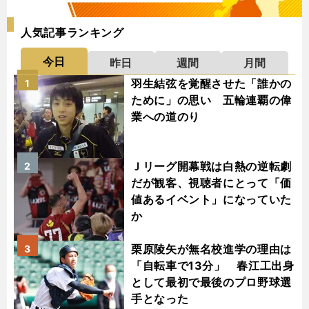
人気記事ランキング
今日
昨日
週間
月間
羽生結弦を覚醒させた「誰かの
1
ために」の思い 五輪連覇の偉
業への道のり
Ｊリーグ開幕戦は白熱の逆転劇
2
だが観客、視聴者にとって「価
値あるイベント」になっていた
か
栗原陵矢が無名校進学の理由は
3
「自転車で13分」 春江工出身
として最初で最後のプロ野球選
手となった