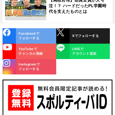
泣！？ ハードだったPL学園時
代を支えたものとは
cebo
X
Facebookで
Xでフォローする
ok
フォローする
uTube
LINE
YouTubeで
LINEで
チャンネル登録
アカウント追加
stagra
Instagramで
m
フォローする