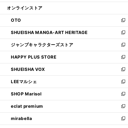
開
ン
ウ
オンラインストア
く
ド
ィ
ウ
ン
OTO
で
ド
新
開
ウ
し
SHUEISHA MANGA-ART HERITAGE
く
で
い
新
開
ウ
し
ジャンプキャラクターズストア
く
ィ
い
新
ン
ウ
し
HAPPY PLUS STORE
ド
ィ
い
新
ウ
ン
ウ
し
SHUEISHA VOX
で
ド
ィ
い
新
開
ウ
ン
ウ
し
LEEマルシェ
く
で
ド
ィ
い
新
開
ウ
ン
ウ
し
SHOP Marisol
く
で
ド
ィ
い
新
開
ウ
ン
ウ
し
eclat premium
く
で
ド
ィ
い
新
開
ウ
ン
ウ
し
mirabella
く
で
ド
ィ
い
新
開
ウ
ン
ウ
し