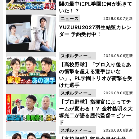
闘の最中にPL学園に何が起きて
いた！？
ニュース
2026.08.07更新
YUZURU2027羽生結弦カレン
ダー 予約受付中！
スポルティーバ
2026.08.06更新
動画
【高校野球】「プロ入り後もあ
の衝撃を超える選手はいな
い」。PL学園トリオが衝撃を受
けた選手
スポルティーバ
2026.08.06更新
動画
【プロ野球】指揮官によってチ
ームが変わる！？ 金村義明＆大
塚光二が語る歴代監督エピソー
ド
スポルティーバ
2026.08.06更新
動画
【高校野球】部員全員が大号