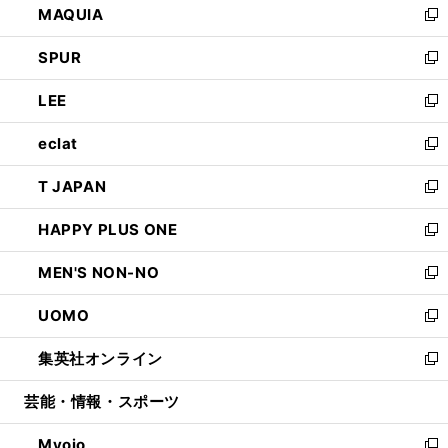
MAQUIA
ド
ィ
い
新
ウ
ン
ウ
し
SPUR
で
ド
ィ
い
新
開
ウ
ン
ウ
し
LEE
く
で
ド
ィ
い
新
開
ウ
ン
ウ
し
eclat
く
で
ド
ィ
い
新
開
ウ
ン
ウ
し
T JAPAN
く
で
ド
ィ
い
新
開
ウ
ン
ウ
し
HAPPY PLUS ONE
く
で
ド
ィ
い
新
開
ウ
ン
ウ
し
MEN'S NON-NO
く
で
ド
ィ
い
新
開
ウ
ン
ウ
し
UOMO
く
で
ド
ィ
い
新
開
ウ
ン
ウ
し
集英社オンライン
く
で
ド
ィ
い
新
開
ウ
ン
ウ
し
芸能・情報・スポーツ
く
で
ド
ィ
い
開
ウ
ン
ウ
Myojo
く
で
ド
ィ