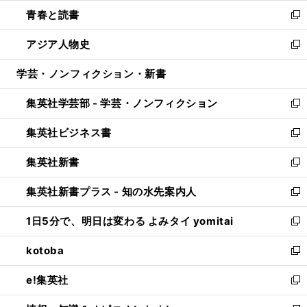
ウ
ン
ウ
し
青春と読書
で
ド
ィ
い
新
開
ウ
ン
ウ
し
アジア人物史
く
で
ド
ィ
い
新
開
ウ
ン
ウ
し
学芸・ノンフィクション・新書
く
で
ド
ィ
い
開
ウ
ン
ウ
集英社学芸部 - 学芸・ノンフィクション
く
で
ド
ィ
新
開
ウ
ン
し
集英社ビジネス書
く
で
ド
い
新
開
ウ
ウ
し
集英社新書
く
で
ィ
い
新
開
ン
ウ
し
集英社新書プラス - 知の水先案内人
く
ド
ィ
い
新
ウ
ン
ウ
し
1日5分で、明日は変わる よみタイ yomitai
で
ド
ィ
い
新
開
ウ
ン
ウ
し
kotoba
く
で
ド
ィ
い
新
開
ウ
ン
ウ
し
e!集英社
く
で
ド
ィ
い
新
開
ウ
ン
ウ
し