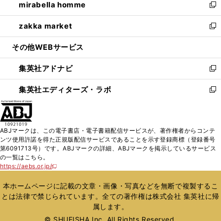
mirabella homme
く
で
ド
ィ
い
新
開
ウ
ン
ウ
し
zakka market
く
で
ド
ィ
い
新
開
ウ
ン
ウ
し
その他WEBサービス
く
で
ド
ィ
い
開
ウ
ン
ウ
集英社アドナビ
く
で
ド
ィ
新
開
ウ
ン
し
集英社エディターズ・ラボ
く
で
ド
い
新
開
ウ
ウ
し
く
で
ィ
い
開
ン
ウ
ABJマークは、この電子書店・電子書籍配信サービスが、著作権者からコンテ
く
ド
ィ
ンツ使用許諾を得た正規版配信サービスであることを示す登録商標（登録番号
ウ
ン
第6091713号）です。ABJマークの詳細、ABJマークを掲示しているサービス
で
ド
の一覧はこちら。
開
ウ
https://aebs.or.jp/
新
く
で
し
い
開
本ホームページに記載の文章・画像・写真などを無断で複製するこ
ウ
く
とは法律で禁じられています。全ての著作権は株式会社 集英社に帰
ィ
属します。
ン
ド
© SHUEISHA Inc. All Rights Reserved.