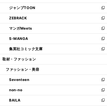
開
ウ
ン
ウ
し
ジャンプTOON
く
で
ド
ィ
い
新
開
ウ
ン
ウ
し
ZEBRACK
く
で
ド
ィ
い
新
開
ウ
ン
ウ
し
マンガMeets
く
で
ド
ィ
い
新
開
ウ
ン
ウ
し
S-MANGA
く
で
ド
ィ
い
新
開
ウ
ン
ウ
し
集英社コミック文庫
く
で
ド
ィ
い
新
開
ウ
ン
ウ
し
取材・ファッション
く
で
ド
ィ
い
開
ウ
ン
ウ
ファッション・美容
く
で
ド
ィ
開
ウ
ン
Seventeen
く
で
ド
新
開
ウ
し
non-no
く
で
い
新
開
ウ
し
BAILA
く
ィ
い
新
ン
ウ
し