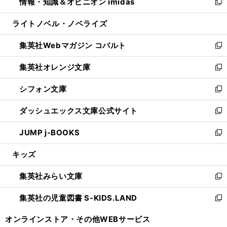
情報・知識＆オピニオン imidas
く
で
ド
ィ
い
新
開
ウ
ン
ウ
し
ライトノベル・ノベライズ
く
で
ド
ィ
い
開
ウ
ン
ウ
集英社Webマガジン コバルト
く
で
ド
ィ
新
開
ウ
ン
し
集英社オレンジ文庫
く
で
ド
い
新
開
ウ
ウ
し
シフォン文庫
く
で
ィ
い
新
開
ン
ウ
し
ダッシュエックス文庫公式サイト
く
ド
ィ
い
新
ウ
ン
ウ
し
JUMP j-BOOKS
で
ド
ィ
い
新
開
ウ
ン
ウ
し
キッズ
く
で
ド
ィ
い
開
ウ
ン
ウ
集英社みらい文庫
く
で
ド
ィ
新
開
ウ
ン
し
集英社の児童図書 S-KIDS.LAND
く
で
ド
い
新
開
ウ
ウ
し
オンラインストア・
その他WEBサービス
く
で
ィ
い