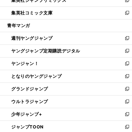
集英社ジャンプリミックス
で
ド
ィ
い
新
開
ウ
ン
ウ
し
集英社コミック文庫
く
で
ド
ィ
い
新
開
ウ
ン
ウ
し
青年マンガ
く
で
ド
ィ
い
開
ウ
ン
ウ
週刊ヤングジャンプ
く
で
ド
ィ
新
開
ウ
ン
し
ヤングジャンプ定期購読デジタル
く
で
ド
い
新
開
ウ
ウ
し
ヤンジャン！
く
で
ィ
い
新
開
ン
ウ
し
となりのヤングジャンプ
く
ド
ィ
い
新
ウ
ン
ウ
し
グランドジャンプ
で
ド
ィ
い
新
開
ウ
ン
ウ
し
ウルトラジャンプ
く
で
ド
ィ
い
新
開
ウ
ン
ウ
し
少年ジャンプ+
く
で
ド
ィ
い
新
開
ウ
ン
ウ
し
ジャンプTOON
く
で
ド
ィ
い
新