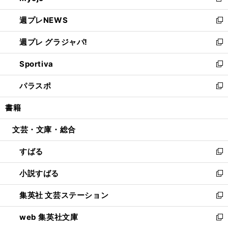
新
開
ウ
ン
し
週プレNEWS
く
で
ド
い
新
開
ウ
ウ
し
週プレ グラジャパ!
く
で
ィ
い
新
開
ン
ウ
し
Sportiva
く
ド
ィ
い
新
ウ
ン
ウ
し
パラスポ
で
ド
ィ
い
新
開
ウ
ン
ウ
し
書籍
く
で
ド
ィ
い
開
ウ
ン
ウ
文芸・文庫・総合
く
で
ド
ィ
開
ウ
ン
すばる
く
で
ド
新
開
ウ
し
小説すばる
く
で
い
新
開
ウ
し
集英社 文芸ステーション
く
ィ
い
新
ン
ウ
し
web 集英社文庫
ド
ィ
い
新