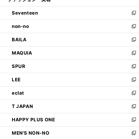
ィ
開
ウ
ン
Seventeen
く
で
ド
新
開
ウ
し
non-no
く
で
い
新
開
ウ
し
BAILA
く
ィ
い
新
ン
ウ
し
MAQUIA
ド
ィ
い
新
ウ
ン
ウ
し
SPUR
で
ド
ィ
い
新
開
ウ
ン
ウ
し
LEE
く
で
ド
ィ
い
新
開
ウ
ン
ウ
し
eclat
く
で
ド
ィ
い
新
開
ウ
ン
ウ
し
T JAPAN
く
で
ド
ィ
い
新
開
ウ
ン
ウ
し
HAPPY PLUS ONE
く
で
ド
ィ
い
新
開
ウ
ン
ウ
し
MEN'S NON-NO
く
で
ド
ィ
い
新