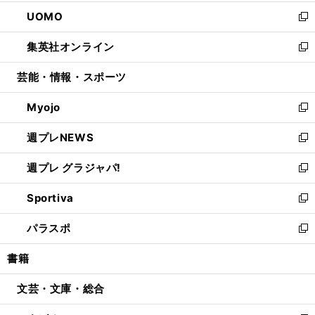
開
ウ
ン
ウ
し
UOMO
く
で
ド
ィ
い
新
開
ウ
ン
ウ
し
集英社オンライン
く
で
ド
ィ
い
新
開
ウ
ン
ウ
し
芸能・情報・スポーツ
く
で
ド
ィ
い
開
ウ
ン
ウ
Myojo
く
で
ド
ィ
新
開
ウ
ン
し
週プレNEWS
く
で
ド
い
新
開
ウ
ウ
し
週プレ グラジャパ!
く
で
ィ
い
新
開
ン
ウ
し
Sportiva
く
ド
ィ
い
新
ウ
ン
ウ
し
パラスポ
で
ド
ィ
い
新
開
ウ
ン
ウ
し
書籍
く
で
ド
ィ
い
開
ウ
ン
ウ
文芸・文庫・総合
く
で
ド
ィ
開
ウ
ン