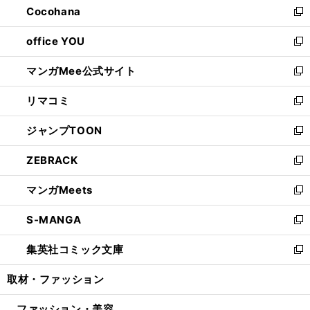
Cocohana
く
で
ド
い
新
開
ウ
ウ
し
office YOU
く
で
ィ
い
新
開
ン
ウ
し
マンガMee公式サイト
く
ド
ィ
い
新
ウ
ン
ウ
し
リマコミ
で
ド
ィ
い
新
開
ウ
ン
ウ
し
ジャンプTOON
く
で
ド
ィ
い
新
開
ウ
ン
ウ
し
ZEBRACK
く
で
ド
ィ
い
新
開
ウ
ン
ウ
し
マンガMeets
く
で
ド
ィ
い
新
開
ウ
ン
ウ
し
S-MANGA
く
で
ド
ィ
い
新
開
ウ
ン
ウ
し
集英社コミック文庫
く
で
ド
ィ
い
新
開
ウ
ン
ウ
し
取材・ファッション
く
で
ド
ィ
い
開
ウ
ン
ウ
ファッション・美容
く
で
ド