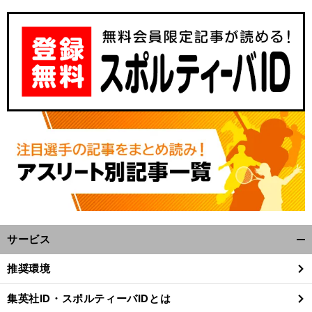
「
将
」
棋の世界しか知らなかった
竹俣紅アナがアナウンサーの道を選んだわけ
サービス
開
く/
推奨環境
閉
じ
集英社ID・スポルティーバIDとは
る