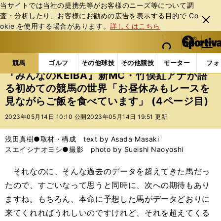
当サイトでは当社の提携先等がお客様のニーズ等について調
査・分析したり、お客様にお勧めの広告を表⽰する⽬的で Co
閉じ
okie を使⽤する場合があります。
詳しくはこちら
る
マイペ
web Sportiva (webスポルティーバ)
検索
メニュ
we
ー
競馬の記事一覧
競馬
『みんなのKEIBA』新MC
b
ジ
競馬
ゴルフ
その他球技
その他競技
モーター
フォ
ス
『みんなのKEIBA』新MC・竹俣紅アナが語
ポ
る初めての競馬の世界「お昼休みもレースを
ル
見ながらご飯を食べています」 (4ページ目)
テ
ィ
2023年05月14日 10:10 公開
2023年05月14日 19:51 更新
ー
バ
浅田真樹●取材・構成 text by Asada Masaki
スエイシナオヨシ●撮影 photo by Sueishi Naoyoshi
それなのに、そんな過去のデータを超えてきた馬だっ
たので、すごいなって思うと同時に、次への期待もあり
ますね。もちろん、本命に予想した馬がデータどおりに
来てくれればうれしいのですけれど、それを超えてくる