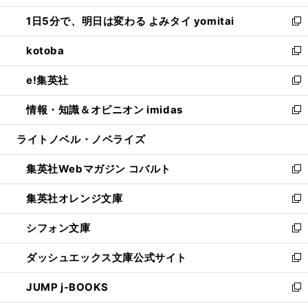
ウ
ン
ウ
し
1日5分で、明日は変わる よみタイ yomitai
で
ド
ィ
い
新
開
ウ
ン
ウ
し
kotoba
く
で
ド
ィ
い
新
開
ウ
ン
ウ
し
e!集英社
く
で
ド
ィ
い
新
開
ウ
ン
ウ
し
情報・知識＆オピニオン imidas
く
で
ド
ィ
い
新
開
ウ
ン
ウ
し
ライトノベル・ノベライズ
く
で
ド
ィ
い
開
ウ
ン
ウ
集英社Webマガジン コバルト
く
で
ド
ィ
新
開
ウ
ン
し
集英社オレンジ文庫
く
で
ド
い
新
開
ウ
ウ
し
シフォン文庫
く
で
ィ
い
新
開
ン
ウ
し
ダッシュエックス文庫公式サイト
く
ド
ィ
い
新
ウ
ン
ウ
し
JUMP j-BOOKS
で
ド
ィ
い
新
開
ウ
ン
ウ
し