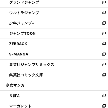
グランドジャンプ
で
ド
ィ
い
新
開
ウ
ン
ウ
し
ウルトラジャンプ
く
で
ド
ィ
い
新
開
ウ
ン
ウ
し
少年ジャンプ+
く
で
ド
ィ
い
新
開
ウ
ン
ウ
し
ジャンプTOON
く
で
ド
ィ
い
新
開
ウ
ン
ウ
し
ZEBRACK
く
で
ド
ィ
い
新
開
ウ
ン
ウ
し
S-MANGA
く
で
ド
ィ
い
新
開
ウ
ン
ウ
し
集英社ジャンプリミックス
く
で
ド
ィ
い
新
開
ウ
ン
ウ
し
集英社コミック文庫
く
で
ド
ィ
い
新
開
ウ
ン
ウ
し
少女マンガ
く
で
ド
ィ
い
開
ウ
ン
ウ
りぼん
く
で
ド
ィ
新
開
ウ
ン
し
マーガレット
く
で
ド
い
新