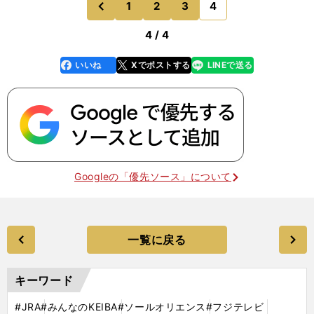
1
2
3
4
のページへ
前
4 / 4
いいね
Xでポストする
LINEで送る
line
faceboo
x
k
Googleの「優先ソース」について
一覧に戻る
キーワード
#JRA
#みんなのKEIBA
#ソールオリエンス
#フジテレビ