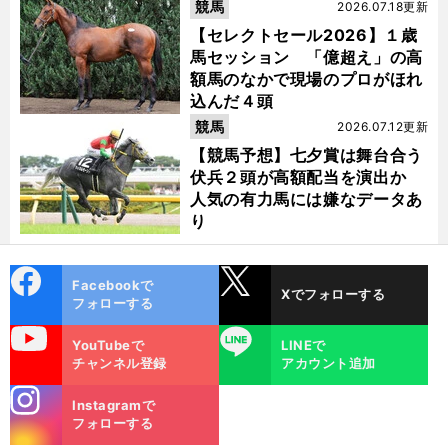
競馬
2026.07.18更新
【セレクトセール2026】１歳
馬セッション 「億超え」の高
額馬のなかで現場のプロがほれ
込んだ４頭
競馬
2026.07.12更新
【競馬予想】七夕賞は舞台合う
伏兵２頭が高額配当を演出か
人気の有力馬には嫌なデータあ
り
cebo
X
Facebookで
Xでフォローする
ok
フォローする
uTube
LINE
YouTubeで
LINEで
チャンネル登録
アカウント追加
stagra
Instagramで
m
フォローする