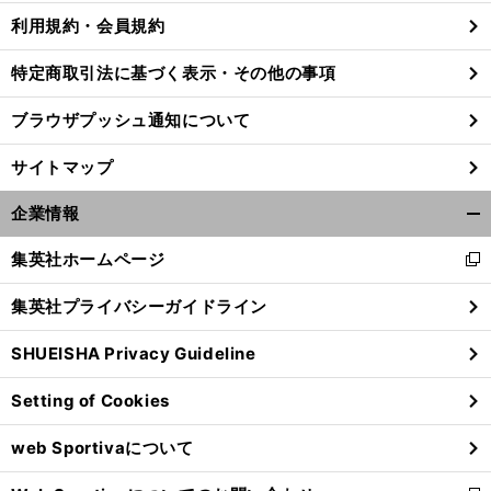
利用規約・会員規約
特定商取引法に基づく表示・その他の事項
ブラウザプッシュ通知について
サイトマップ
企業情報
開
く/
集英社ホームページ
新
閉
し
じ
集英社プライバシーガイドライン
い
る
ウ
SHUEISHA Privacy Guideline
ィ
ン
Setting of Cookies
ド
ウ
web Sportivaについて
で
開