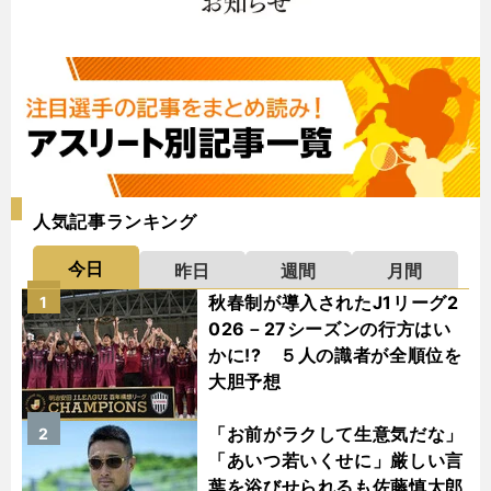
人気記事ランキング
今日
昨日
週間
月間
秋春制が導入されたJ1リーグ2
1
026－27シーズンの行方はい
かに!? ５人の識者が全順位を
大胆予想
「お前がラクして生意気だな」
2
「あいつ若いくせに」厳しい言
葉を浴びせられるも佐藤慎太郎