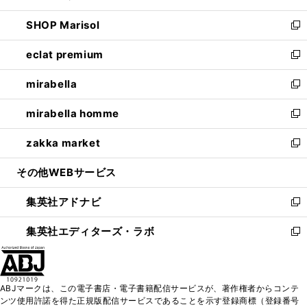
開
ウ
ン
ウ
し
SHOP Marisol
く
で
ド
ィ
い
新
開
ウ
ン
ウ
し
eclat premium
く
で
ド
ィ
い
新
開
ウ
ン
ウ
し
mirabella
く
で
ド
ィ
い
新
開
ウ
ン
ウ
し
mirabella homme
く
で
ド
ィ
い
新
開
ウ
ン
ウ
し
zakka market
く
で
ド
ィ
い
新
開
ウ
ン
ウ
し
その他WEBサービス
く
で
ド
ィ
い
開
ウ
ン
ウ
集英社アドナビ
く
で
ド
ィ
新
開
ウ
ン
し
集英社エディターズ・ラボ
く
で
ド
い
新
開
ウ
ウ
し
く
で
ィ
い
開
ン
ウ
ABJマークは、この電子書店・電子書籍配信サービスが、著作権者からコンテ
く
ド
ィ
ンツ使用許諾を得た正規版配信サービスであることを示す登録商標（登録番号
ウ
ン