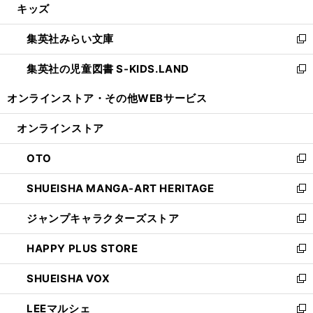
キッズ
く
で
ド
ィ
い
開
ウ
ン
ウ
集英社みらい文庫
く
で
ド
ィ
新
開
ウ
ン
し
集英社の児童図書 S-KIDS.LAND
く
で
ド
い
新
開
ウ
ウ
し
オンラインストア・
その他WEBサービス
く
で
ィ
い
開
ン
ウ
オンラインストア
く
ド
ィ
ウ
ン
OTO
で
ド
新
開
ウ
し
SHUEISHA MANGA-ART HERITAGE
く
で
い
新
開
ウ
し
ジャンプキャラクターズストア
く
ィ
い
新
ン
ウ
し
HAPPY PLUS STORE
ド
ィ
い
新
ウ
ン
ウ
し
SHUEISHA VOX
で
ド
ィ
い
新
開
ウ
ン
ウ
し
LEEマルシェ
く
で
ド
ィ
い
新