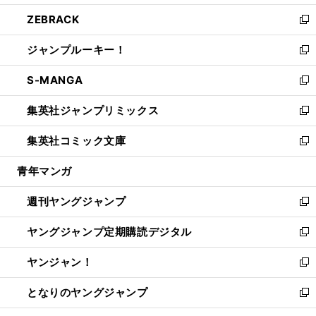
開
ウ
ン
ウ
し
ZEBRACK
く
で
ド
ィ
い
新
開
ウ
ン
ウ
し
ジャンプルーキー！
く
で
ド
ィ
い
新
開
ウ
ン
ウ
し
S-MANGA
く
で
ド
ィ
い
新
開
ウ
ン
ウ
し
集英社ジャンプリミックス
く
で
ド
ィ
い
新
開
ウ
ン
ウ
し
集英社コミック文庫
く
で
ド
ィ
い
新
開
ウ
ン
ウ
し
青年マンガ
く
で
ド
ィ
い
開
ウ
ン
ウ
週刊ヤングジャンプ
く
で
ド
ィ
新
開
ウ
ン
し
ヤングジャンプ定期購読デジタル
く
で
ド
い
新
開
ウ
ウ
し
ヤンジャン！
く
で
ィ
い
新
開
ン
ウ
し
となりのヤングジャンプ
く
ド
ィ
い
新
ウ
ン
ウ
し