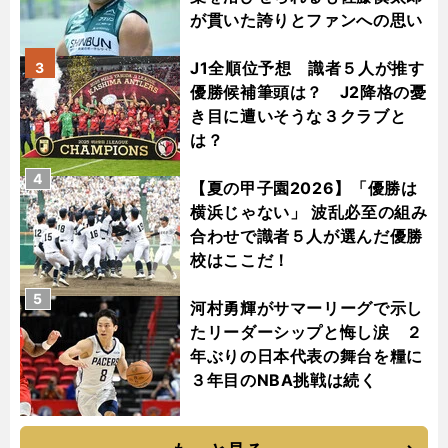
が貫いた誇りとファンへの思い
J1全順位予想 識者５人が推す
3
優勝候補筆頭は？ J2降格の憂
き目に遭いそうな３クラブと
は？
4
【夏の甲子園2026】「優勝は
横浜じゃない」 波乱必至の組み
合わせで識者５人が選んだ優勝
校はここだ！
5
河村勇輝がサマーリーグで示し
たリーダーシップと悔し涙 ２
年ぶりの日本代表の舞台を糧に
３年目のNBA挑戦は続く