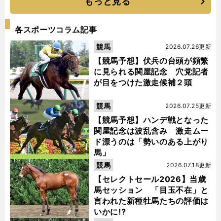
もっと見る
各スポーツコラム記事
競馬
2026.07.26更新
【競馬予想】伏兵の台頭が頻繁
に見られる関屋記念 穴党記者
が目をつけた激走候補２頭
競馬
2026.07.25更新
【競馬予想】ハンデ戦となった
関屋記念は波乱含み 激走ムー
ド漂うのは「勢いのある上がり
馬」
競馬
2026.07.18更新
【セレクトセール2026】当歳
馬セッション 「目玉不在」と
言われた新種牡馬たちの評価は
いかに!?