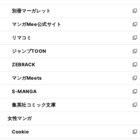
開
ウ
ウ
し
別冊マーガレット
く
で
ィ
い
新
開
ン
ウ
し
マンガMee公式サイト
く
ド
ィ
い
新
ウ
ン
ウ
し
リマコミ
で
ド
ィ
い
新
開
ウ
ン
ウ
し
ジャンプTOON
く
で
ド
ィ
い
新
開
ウ
ン
ウ
し
ZEBRACK
く
で
ド
ィ
い
新
開
ウ
ン
ウ
し
マンガMeets
く
で
ド
ィ
い
新
開
ウ
ン
ウ
し
S-MANGA
く
で
ド
ィ
い
新
開
ウ
ン
ウ
し
集英社コミック文庫
く
で
ド
ィ
い
新
開
ウ
ン
ウ
し
女性マンガ
く
で
ド
ィ
い
開
ウ
ン
ウ
Cookie
く
で
ド
ィ
新
開
ウ
ン
し