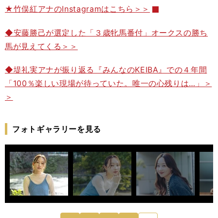
★竹俣紅アナのInstagramはこちら＞＞
◆安藤勝己が選定した「３歳牝馬番付」オークスの勝ち
馬が見えてくる＞＞
◆堤礼実アナが振り返る『みんなのKEIBA』での４年間
「100％楽しい現場が待っていた。唯一の心残りは…」＞
＞
フォトギャラリーを見る