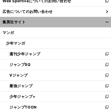
Web Sportivaについてのお問い合わせ
く
新
し
広告についてのお問い合わせ
い
ウ
集英社サイト
ィ
開
ン
く/
マンガ
ド
閉
ウ
じ
少年マンガ
で
る
開
週刊少年ジャンプ
く
新
し
ジャンプSQ
い
新
ウ
し
Vジャンプ
ィ
い
新
ン
ウ
し
最強ジャンプ
ド
ィ
い
新
ウ
ン
ウ
し
少年ジャンプ+
で
ド
ィ
い
新
開
ウ
ン
ウ
し
ジャンプTOON
く
で
ド
ィ
い
新