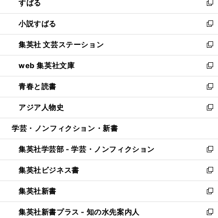
すばる
く
で
ド
新
開
ウ
し
小説すばる
く
で
い
新
開
ウ
し
集英社 文芸ステーション
く
ィ
い
新
ン
ウ
し
web 集英社文庫
ド
ィ
い
新
ウ
ン
ウ
し
青春と読書
で
ド
ィ
い
新
開
ウ
ン
ウ
し
アジア人物史
く
で
ド
ィ
い
新
開
ウ
ン
ウ
し
学芸・ノンフィクション・新書
く
で
ド
ィ
い
開
ウ
ン
ウ
集英社学芸部 - 学芸・ノンフィクション
く
で
ド
ィ
新
開
ウ
ン
し
集英社ビジネス書
く
で
ド
い
新
開
ウ
ウ
し
集英社新書
く
で
ィ
い
新
開
ン
ウ
し
集英社新書プラス - 知の水先案内人
く
ド
ィ
い
新