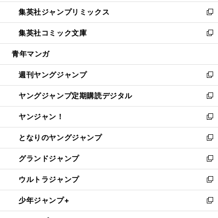
開
ウ
ン
ウ
し
集英社ジャンプリミックス
く
で
ド
ィ
い
新
開
ウ
ン
ウ
し
集英社コミック文庫
く
で
ド
ィ
い
新
開
ウ
ン
ウ
し
青年マンガ
く
で
ド
ィ
い
開
ウ
ン
ウ
週刊ヤングジャンプ
く
で
ド
ィ
新
開
ウ
ン
し
ヤングジャンプ定期購読デジタル
く
で
ド
い
新
開
ウ
ウ
し
ヤンジャン！
く
で
ィ
い
新
開
ン
ウ
し
となりのヤングジャンプ
く
ド
ィ
い
新
ウ
ン
ウ
し
グランドジャンプ
で
ド
ィ
い
新
開
ウ
ン
ウ
し
ウルトラジャンプ
く
で
ド
ィ
い
新
開
ウ
ン
ウ
し
少年ジャンプ+
く
で
ド
ィ
い
新
開
ウ
ン
ウ
し