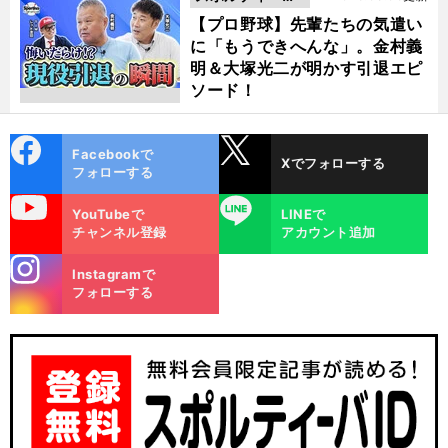
動画
【プロ野球】先輩たちの気遣い
に「もうできへんな」。金村義
明＆大塚光二が明かす引退エピ
ソード！
cebo
X
Facebookで
Xでフォローする
ok
フォローする
uTube
LINE
YouTubeで
LINEで
チャンネル登録
アカウント追加
stagra
Instagramで
m
フォローする