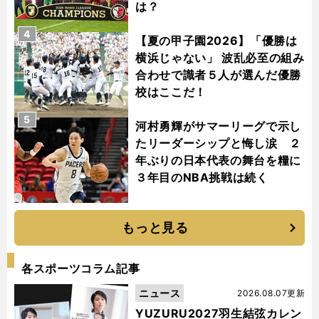
は？
4
【夏の甲子園2026】「優勝は
横浜じゃない」 波乱必至の組み
合わせで識者５人が選んだ優勝
校はここだ！
5
河村勇輝がサマーリーグで示し
たリーダーシップと悔し涙 ２
年ぶりの日本代表の舞台を糧に
３年目のNBA挑戦は続く
もっと見る
各スポーツコラム記事
ニュース
2026.08.07更新
YUZURU2027羽生結弦カレン