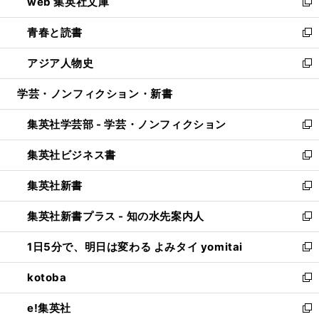
web 集英社文庫
ド
ィ
い
新
ウ
ン
ウ
し
青春と読書
で
ド
ィ
い
新
開
ウ
ン
ウ
し
アジア人物史
く
で
ド
ィ
い
新
開
ウ
ン
ウ
し
学芸・ノンフィクション・新書
く
で
ド
ィ
い
開
ウ
ン
ウ
集英社学芸部 - 学芸・ノンフィクション
く
で
ド
ィ
新
開
ウ
ン
し
集英社ビジネス書
く
で
ド
い
新
開
ウ
ウ
し
集英社新書
く
で
ィ
い
新
開
ン
ウ
し
集英社新書プラス - 知の水先案内人
く
ド
ィ
い
新
ウ
ン
ウ
し
1日5分で、明日は変わる よみタイ yomitai
で
ド
ィ
い
新
開
ウ
ン
ウ
し
kotoba
く
で
ド
ィ
い
新
開
ウ
ン
ウ
し
e!集英社
く
で
ド
ィ
い
新