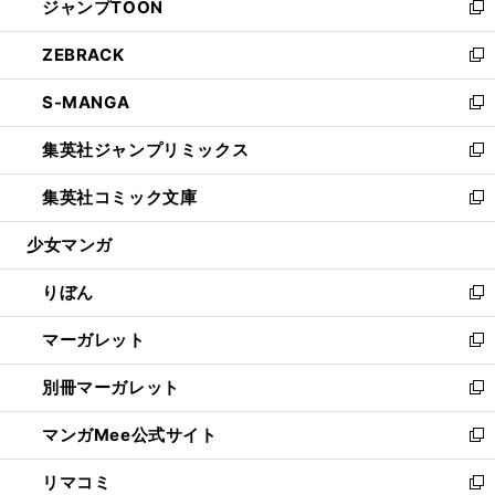
ジャンプTOON
く
で
ド
ィ
い
新
開
ウ
ン
ウ
し
ZEBRACK
く
で
ド
ィ
い
新
開
ウ
ン
ウ
し
S-MANGA
く
で
ド
ィ
い
新
開
ウ
ン
ウ
し
集英社ジャンプリミックス
く
で
ド
ィ
い
新
開
ウ
ン
ウ
し
集英社コミック文庫
く
で
ド
ィ
い
新
開
ウ
ン
ウ
し
少女マンガ
く
で
ド
ィ
い
開
ウ
ン
ウ
りぼん
く
で
ド
ィ
新
開
ウ
ン
し
マーガレット
く
で
ド
い
新
開
ウ
ウ
し
別冊マーガレット
く
で
ィ
い
新
開
ン
ウ
し
マンガMee公式サイト
く
ド
ィ
い
新
ウ
ン
ウ
し
リマコミ
で
ド
ィ
い
新