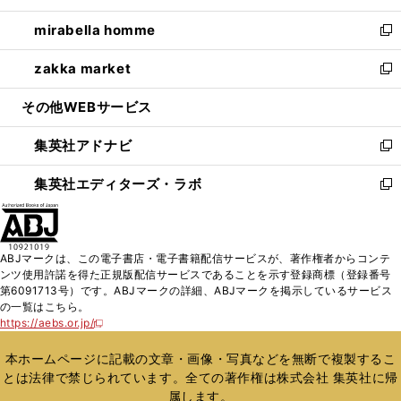
開
ウ
ン
ウ
し
mirabella homme
く
で
ド
ィ
い
新
開
ウ
ン
ウ
し
zakka market
く
で
ド
ィ
い
新
開
ウ
ン
ウ
し
その他WEBサービス
く
で
ド
ィ
い
開
ウ
ン
ウ
集英社アドナビ
く
で
ド
ィ
新
開
ウ
ン
し
集英社エディターズ・ラボ
く
で
ド
い
新
開
ウ
ウ
し
く
で
ィ
い
開
ン
ウ
ABJマークは、この電子書店・電子書籍配信サービスが、著作権者からコンテ
く
ド
ィ
ンツ使用許諾を得た正規版配信サービスであることを示す登録商標（登録番号
ウ
ン
第6091713号）です。ABJマークの詳細、ABJマークを掲示しているサービス
で
ド
の一覧はこちら。
開
ウ
https://aebs.or.jp/
新
く
で
し
い
開
本ホームページに記載の文章・画像・写真などを無断で複製するこ
ウ
く
とは法律で禁じられています。全ての著作権は株式会社 集英社に帰
ィ
属します。
ン