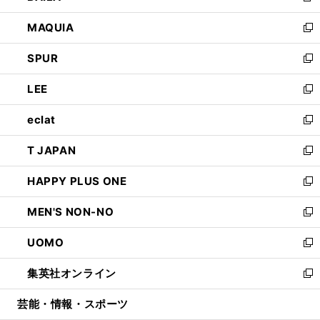
ン
ウ
し
MAQUIA
ド
ィ
い
新
ウ
ン
ウ
し
SPUR
で
ド
ィ
い
新
開
ウ
ン
ウ
し
LEE
く
で
ド
ィ
い
新
開
ウ
ン
ウ
し
eclat
く
で
ド
ィ
い
新
開
ウ
ン
ウ
し
T JAPAN
く
で
ド
ィ
い
新
開
ウ
ン
ウ
し
HAPPY PLUS ONE
く
で
ド
ィ
い
新
開
ウ
ン
ウ
し
MEN'S NON-NO
く
で
ド
ィ
い
新
開
ウ
ン
ウ
し
UOMO
く
で
ド
ィ
い
新
開
ウ
ン
ウ
し
集英社オンライン
く
で
ド
ィ
い
新
開
ウ
ン
ウ
し
芸能・情報・スポーツ
く
で
ド
ィ
い
開
ウ