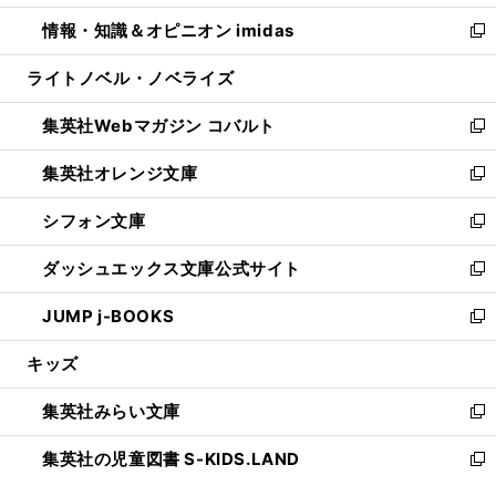
開
ウ
ン
ウ
し
情報・知識＆オピニオン imidas
く
で
ド
ィ
い
新
開
ウ
ン
ウ
し
ライトノベル・ノベライズ
く
で
ド
ィ
い
開
ウ
ン
ウ
集英社Webマガジン コバルト
く
で
ド
ィ
新
開
ウ
ン
し
集英社オレンジ文庫
く
で
ド
い
新
開
ウ
ウ
し
シフォン文庫
く
で
ィ
い
新
開
ン
ウ
し
ダッシュエックス文庫公式サイト
く
ド
ィ
い
新
ウ
ン
ウ
し
JUMP j-BOOKS
で
ド
ィ
い
新
開
ウ
ン
ウ
し
キッズ
く
で
ド
ィ
い
開
ウ
ン
ウ
集英社みらい文庫
く
で
ド
ィ
新
開
ウ
ン
し
集英社の児童図書 S-KIDS.LAND
く
で
ド
い
新
開
ウ
ウ
し