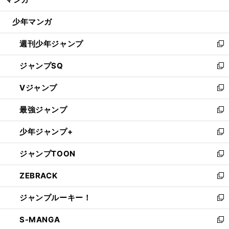
ド
閉
ウ
じ
少年マンガ
で
る
開
週刊少年ジャンプ
く
新
し
ジャンプSQ
い
新
ウ
し
Vジャンプ
ィ
い
新
ン
ウ
し
最強ジャンプ
ド
ィ
い
新
ウ
ン
ウ
し
少年ジャンプ+
で
ド
ィ
い
新
開
ウ
ン
ウ
し
ジャンプTOON
く
で
ド
ィ
い
新
開
ウ
ン
ウ
し
ZEBRACK
く
で
ド
ィ
い
新
開
ウ
ン
ウ
し
ジャンプルーキー！
く
で
ド
ィ
い
新
開
ウ
ン
ウ
し
S-MANGA
く
で
ド
ィ
い
新