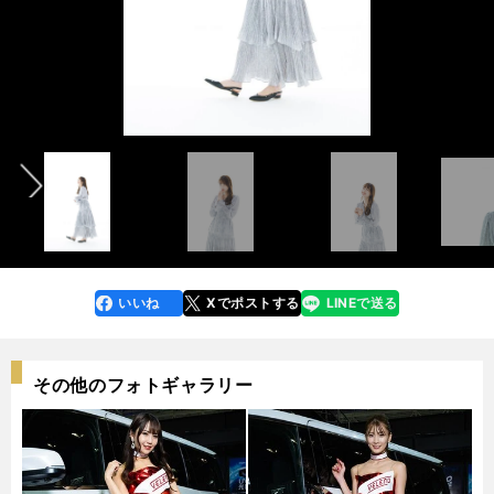
Takada Shu 2023→
←Takada Shu 2023
Takada Shu 2022→
←Takada Shu 2022
Takada Shu 2021→
←Takada Shu 2021
前へ
photo by Tanaka Wataru
photo by Tanaka Wataru
photo by Tanaka Wataru
photo by Tanaka Wataru
photo by Tanaka Wataru
photo by Tanaka Wataru
いいね
Xでポストする
LINEで送る
line
faceboo
x
k
その他のフォトギャラリー