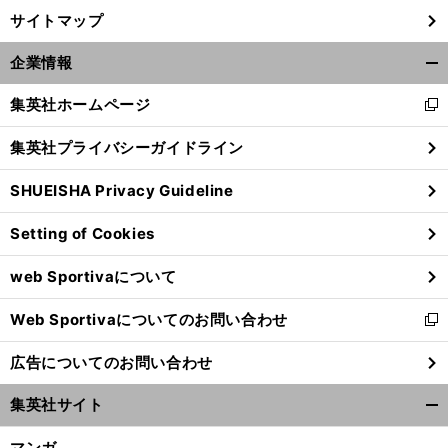
サイトマップ
企業情報
開
く/
集英社ホームページ
新
閉
し
じ
集英社プライバシーガイドライン
い
る
ウ
SHUEISHA Privacy Guideline
ィ
ン
Setting of Cookies
ド
ウ
web Sportivaについて
で
開
Web Sportivaについてのお問い合わせ
く
新
し
広告についてのお問い合わせ
い
ウ
集英社サイト
ィ
開
ン
く/
マンガ