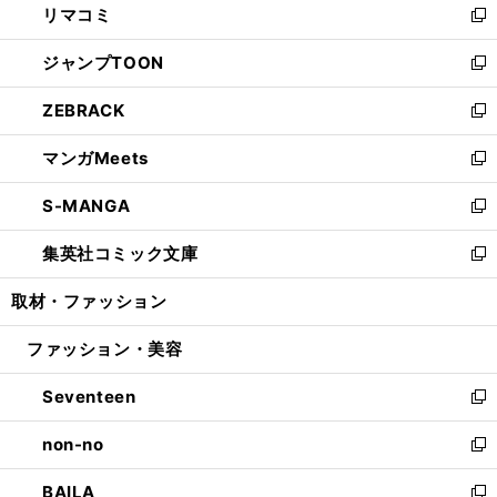
リマコミ
で
ド
ィ
い
新
開
ウ
ン
ウ
し
ジャンプTOON
く
で
ド
ィ
い
新
開
ウ
ン
ウ
し
ZEBRACK
く
で
ド
ィ
い
新
開
ウ
ン
ウ
し
マンガMeets
く
で
ド
ィ
い
新
開
ウ
ン
ウ
し
S-MANGA
く
で
ド
ィ
い
新
開
ウ
ン
ウ
し
集英社コミック文庫
く
で
ド
ィ
い
新
開
ウ
ン
ウ
し
取材・ファッション
く
で
ド
ィ
い
開
ウ
ン
ウ
ファッション・美容
く
で
ド
ィ
開
ウ
ン
Seventeen
く
で
ド
新
開
ウ
し
non-no
く
で
い
新
開
ウ
し
BAILA
く
ィ
い
新