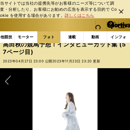
当サイトでは当社の提携先等がお客様のニーズ等について調
査・分析したり、お客様にお勧めの広告を表⽰する⽬的で Co
閉じ
okie を使⽤する場合があります。
詳しくはこちら
る
マイペ
web Sportiva (webスポルティーバ)
検索
メニュ
we
ー
フォトギャラリー
高田秋の競馬予想！インタビューカット
b
ジ
の他競技
モーター
フォト
連載
動画
インフォ
ス
高田秋の競馬予想！インタビューカット集 (5
ポ
7ページ目)
ル
テ
2023年04月27日 23:00 公開
2023年11月23日 23:20 更新
ィ
ー
バ
次へ