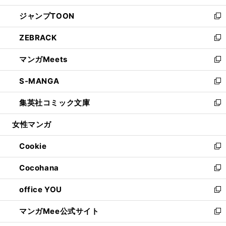
開
ウ
ン
ウ
し
ジャンプTOON
く
で
ド
ィ
い
新
開
ウ
ン
ウ
し
ZEBRACK
く
で
ド
ィ
い
新
開
ウ
ン
ウ
し
マンガMeets
く
で
ド
ィ
い
新
開
ウ
ン
ウ
し
S-MANGA
く
で
ド
ィ
い
新
開
ウ
ン
ウ
し
集英社コミック文庫
く
で
ド
ィ
い
新
開
ウ
ン
ウ
し
女性マンガ
く
で
ド
ィ
い
開
ウ
ン
ウ
Cookie
く
で
ド
ィ
新
開
ウ
ン
し
Cocohana
く
で
ド
い
新
開
ウ
ウ
し
office YOU
く
で
ィ
い
新
開
ン
ウ
し
マンガMee公式サイト
く
ド
ィ
い
新
ウ
ン
ウ
し