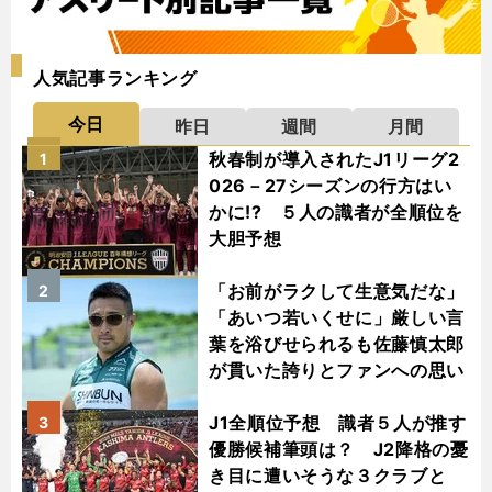
人気記事ランキング
今日
昨日
週間
月間
秋春制が導入されたJ1リーグ2
1
026－27シーズンの行方はい
かに!? ５人の識者が全順位を
大胆予想
「お前がラクして生意気だな」
2
「あいつ若いくせに」厳しい言
葉を浴びせられるも佐藤慎太郎
が貫いた誇りとファンへの思い
J1全順位予想 識者５人が推す
3
優勝候補筆頭は？ J2降格の憂
き目に遭いそうな３クラブと