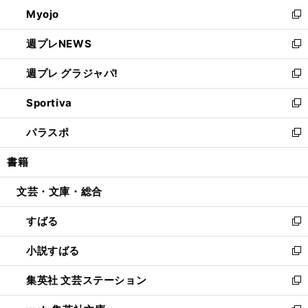
ン
ウ
Myojo
く
で
ド
ィ
新
開
ウ
ン
し
週プレNEWS
く
で
ド
い
新
開
ウ
ウ
し
週プレ グラジャパ!
く
で
ィ
い
新
開
ン
ウ
し
Sportiva
く
ド
ィ
い
新
ウ
ン
ウ
し
パラスポ
で
ド
ィ
い
新
開
ウ
ン
ウ
し
書籍
く
で
ド
ィ
い
開
ウ
ン
ウ
文芸・文庫・総合
く
で
ド
ィ
開
ウ
ン
すばる
く
で
ド
新
開
ウ
し
小説すばる
く
で
い
新
開
ウ
し
集英社 文芸ステーション
く
ィ
い
新
ン
ウ
し