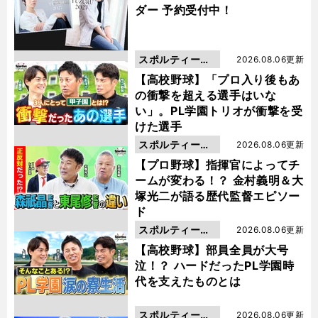
ダー 予約受付中！
スポルティーバ
2026.08.06更新
動画
【高校野球】「プロ入り後もあ
の衝撃を超える選手はいな
い」。PL学園トリオが衝撃を受
けた選手
スポルティーバ
2026.08.06更新
動画
【プロ野球】指揮官によってチ
ームが変わる！？ 金村義明＆大
塚光二が語る歴代監督エピソー
ド
スポルティーバ
2026.08.06更新
動画
【高校野球】部員全員が大号
泣！？ ハードだったPL学園時
代を支えたものとは
スポルティーバ
2026.08.06更新