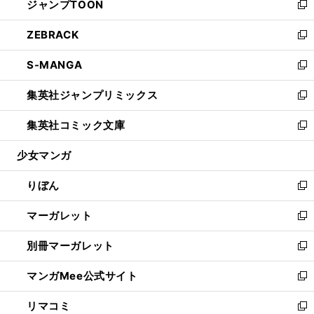
ジャンプTOON
く
で
ド
ィ
い
新
開
ウ
ン
ウ
し
ZEBRACK
く
で
ド
ィ
い
新
開
ウ
ン
ウ
し
S-MANGA
く
で
ド
ィ
い
新
開
ウ
ン
ウ
し
集英社ジャンプリミックス
く
で
ド
ィ
い
新
開
ウ
ン
ウ
し
集英社コミック文庫
く
で
ド
ィ
い
新
開
ウ
ン
ウ
し
少女マンガ
く
で
ド
ィ
い
開
ウ
ン
ウ
りぼん
く
で
ド
ィ
新
開
ウ
ン
し
マーガレット
く
で
ド
い
新
開
ウ
ウ
し
別冊マーガレット
く
で
ィ
い
新
開
ン
ウ
し
マンガMee公式サイト
く
ド
ィ
い
新
ウ
ン
ウ
し
リマコミ
で
ド
ィ
い
新