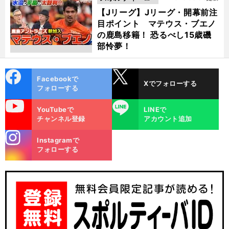
動画
【Jリーグ】Jリーグ・開幕前注
目ポイント マテウス・ブエノ
の鹿島移籍！ 恐るべし15歳磯
部怜夢！
cebo
X
Facebookで
Xでフォローする
ok
フォローする
uTube
LINE
YouTubeで
LINEで
チャンネル登録
アカウント追加
stagra
Instagramで
m
フォローする