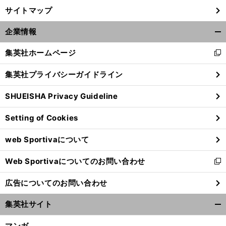
サイトマップ
企業情報
開
く/
集英社ホームページ
新
閉
し
じ
集英社プライバシーガイドライン
い
る
ウ
SHUEISHA Privacy Guideline
ィ
ン
Setting of Cookies
ド
ウ
web Sportivaについて
で
開
Web Sportivaについてのお問い合わせ
く
新
し
広告についてのお問い合わせ
い
ウ
集英社サイト
ィ
開
ン
く/
マンガ