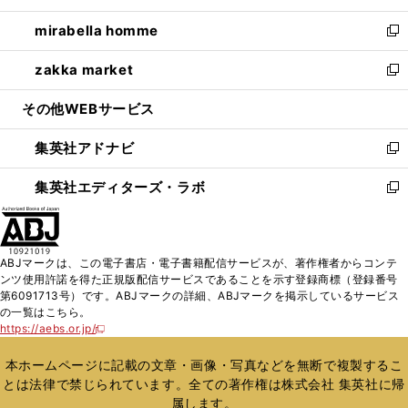
開
ウ
ン
ウ
し
mirabella homme
く
で
ド
ィ
い
新
開
ウ
ン
ウ
し
zakka market
く
で
ド
ィ
い
新
開
ウ
ン
ウ
し
その他WEBサービス
く
で
ド
ィ
い
開
ウ
ン
ウ
集英社アドナビ
く
で
ド
ィ
新
開
ウ
ン
し
集英社エディターズ・ラボ
く
で
ド
い
新
開
ウ
ウ
し
く
で
ィ
い
開
ン
ウ
ABJマークは、この電子書店・電子書籍配信サービスが、著作権者からコンテ
く
ド
ィ
ンツ使用許諾を得た正規版配信サービスであることを示す登録商標（登録番号
ウ
ン
第6091713号）です。ABJマークの詳細、ABJマークを掲示しているサービス
で
ド
の一覧はこちら。
開
ウ
https://aebs.or.jp/
新
く
で
し
い
開
本ホームページに記載の文章・画像・写真などを無断で複製するこ
ウ
く
とは法律で禁じられています。全ての著作権は株式会社 集英社に帰
ィ
属します。
ン