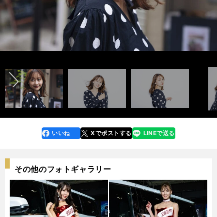
Takada Shu 2023→
←Takada Shu 2023
Takada Shu 2022→
←Takada Shu 2022
Takada Shu 2021→
←Takada Shu 2021
前へ
photo by Tanaka Wataru
photo by Tanaka Wataru
photo by Tanaka Wataru
photo by Tanaka Wataru
photo by Tanaka Wataru
photo by Tanaka Wataru
いいね
Xでポストする
LINEで送る
line
faceboo
x
k
その他のフォトギャラリー