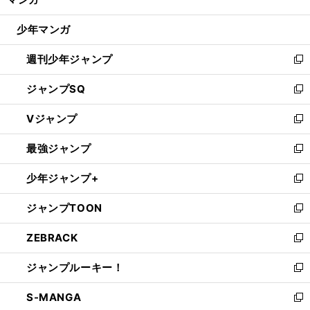
ド
閉
ウ
じ
少年マンガ
で
る
開
週刊少年ジャンプ
く
新
し
ジャンプSQ
い
新
ウ
し
Vジャンプ
ィ
い
新
ン
ウ
し
最強ジャンプ
ド
ィ
い
新
ウ
ン
ウ
し
少年ジャンプ+
で
ド
ィ
い
新
開
ウ
ン
ウ
し
ジャンプTOON
く
で
ド
ィ
い
新
開
ウ
ン
ウ
し
ZEBRACK
く
で
ド
ィ
い
新
開
ウ
ン
ウ
し
ジャンプルーキー！
く
で
ド
ィ
い
新
開
ウ
ン
ウ
し
S-MANGA
く
で
ド
ィ
い
新