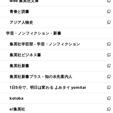
web 集英社文庫
ド
ィ
い
新
ウ
ン
ウ
し
青春と読書
で
ド
ィ
い
新
開
ウ
ン
ウ
し
アジア人物史
く
で
ド
ィ
い
新
開
ウ
ン
ウ
し
学芸・ノンフィクション・新書
く
で
ド
ィ
い
開
ウ
ン
ウ
集英社学芸部 - 学芸・ノンフィクション
く
で
ド
ィ
新
開
ウ
ン
し
集英社ビジネス書
く
で
ド
い
新
開
ウ
ウ
し
集英社新書
く
で
ィ
い
新
開
ン
ウ
し
集英社新書プラス - 知の水先案内人
く
ド
ィ
い
新
ウ
ン
ウ
し
1日5分で、明日は変わる よみタイ yomitai
で
ド
ィ
い
新
開
ウ
ン
ウ
し
kotoba
く
で
ド
ィ
い
新
開
ウ
ン
ウ
し
e!集英社
く
で
ド
ィ
い
新