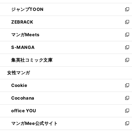
開
ウ
ン
ウ
し
ジャンプTOON
く
で
ド
ィ
い
新
開
ウ
ン
ウ
し
ZEBRACK
く
で
ド
ィ
い
新
開
ウ
ン
ウ
し
マンガMeets
く
で
ド
ィ
い
新
開
ウ
ン
ウ
し
S-MANGA
く
で
ド
ィ
い
新
開
ウ
ン
ウ
し
集英社コミック文庫
く
で
ド
ィ
い
新
開
ウ
ン
ウ
し
女性マンガ
く
で
ド
ィ
い
開
ウ
ン
ウ
Cookie
く
で
ド
ィ
新
開
ウ
ン
し
Cocohana
く
で
ド
い
新
開
ウ
ウ
し
office YOU
く
で
ィ
い
新
開
ン
ウ
し
マンガMee公式サイト
く
ド
ィ
い
新
ウ
ン
ウ
し