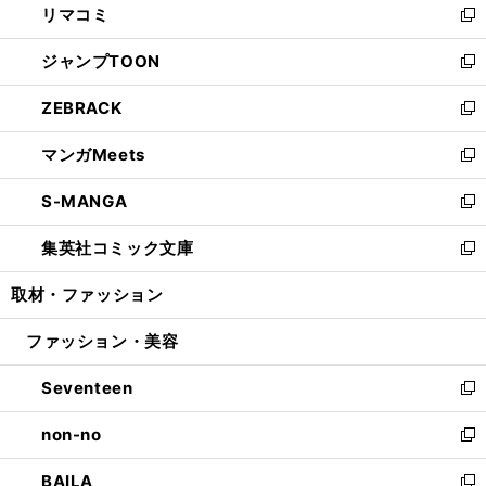
リマコミ
で
ド
ィ
い
新
開
ウ
ン
ウ
し
ジャンプTOON
く
で
ド
ィ
い
新
開
ウ
ン
ウ
し
ZEBRACK
く
で
ド
ィ
い
新
開
ウ
ン
ウ
し
マンガMeets
く
で
ド
ィ
い
新
開
ウ
ン
ウ
し
S-MANGA
く
で
ド
ィ
い
新
開
ウ
ン
ウ
し
集英社コミック文庫
く
で
ド
ィ
い
新
開
ウ
ン
ウ
し
取材・ファッション
く
で
ド
ィ
い
開
ウ
ン
ウ
ファッション・美容
く
で
ド
ィ
開
ウ
ン
Seventeen
く
で
ド
新
開
ウ
し
non-no
く
で
い
新
開
ウ
し
BAILA
く
ィ
い
新