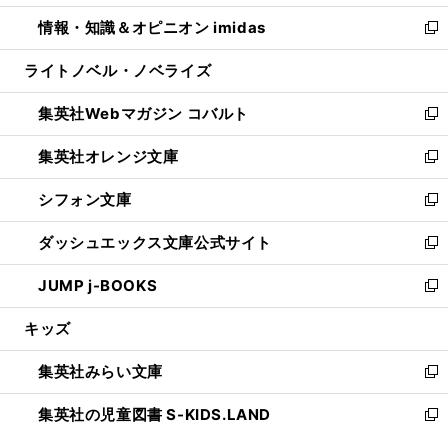
開
ウ
ン
ウ
し
情報・知識＆オピニオン imidas
く
で
ド
ィ
い
新
開
ウ
ン
ウ
し
ライトノベル・ノベライズ
く
で
ド
ィ
い
開
ウ
ン
ウ
集英社Webマガジン コバルト
く
で
ド
ィ
新
開
ウ
ン
し
集英社オレンジ文庫
く
で
ド
い
新
開
ウ
ウ
し
シフォン文庫
く
で
ィ
い
新
開
ン
ウ
し
ダッシュエックス文庫公式サイト
く
ド
ィ
い
新
ウ
ン
ウ
し
JUMP j-BOOKS
で
ド
ィ
い
新
開
ウ
ン
ウ
し
キッズ
く
で
ド
ィ
い
開
ウ
ン
ウ
集英社みらい文庫
く
で
ド
ィ
新
開
ウ
ン
し
集英社の児童図書 S-KIDS.LAND
く
で
ド
い
新
開
ウ
ウ
し