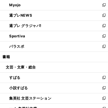
ン
ウ
Myojo
く
で
ド
ィ
新
開
ウ
ン
し
週プレNEWS
く
で
ド
い
新
開
ウ
ウ
し
週プレ グラジャパ!
く
で
ィ
い
新
開
ン
ウ
し
Sportiva
く
ド
ィ
い
新
ウ
ン
ウ
し
パラスポ
で
ド
ィ
い
新
開
ウ
ン
ウ
し
書籍
く
で
ド
ィ
い
開
ウ
ン
ウ
文芸・文庫・総合
く
で
ド
ィ
開
ウ
ン
すばる
く
で
ド
新
開
ウ
し
小説すばる
く
で
い
新
開
ウ
し
集英社 文芸ステーション
く
ィ
い
新
ン
ウ
し