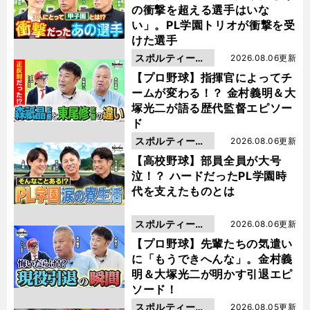
の衝撃を超える選手はいな
い」。PL学園トリオが衝撃を受
けた選手
スポルティーバ
2026.08.06更新
動画
【プロ野球】指揮官によってチ
ームが変わる！？ 金村義明＆大
塚光二が語る歴代監督エピソー
ド
スポルティーバ
2026.08.06更新
動画
【高校野球】部員全員が大号
泣！？ ハードだったPL学園時
代を支えたものとは
スポルティーバ
2026.08.06更新
動画
【プロ野球】先輩たちの気遣い
に「もうできへんな」。金村義
明＆大塚光二が明かす引退エピ
ソード！
スポルティーバ
2026.08.05更新