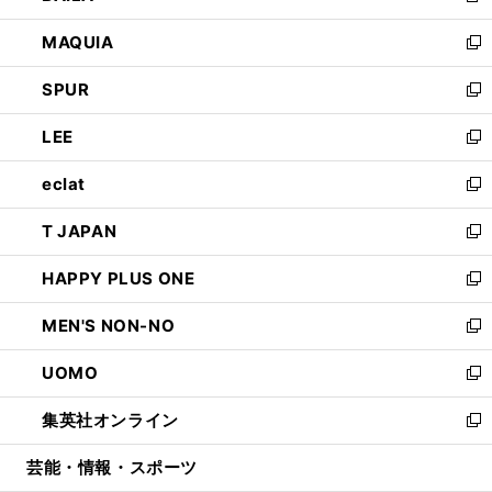
ン
ウ
し
MAQUIA
ド
ィ
い
新
ウ
ン
ウ
し
SPUR
で
ド
ィ
い
新
開
ウ
ン
ウ
し
LEE
く
で
ド
ィ
い
新
開
ウ
ン
ウ
し
eclat
く
で
ド
ィ
い
新
開
ウ
ン
ウ
し
T JAPAN
く
で
ド
ィ
い
新
開
ウ
ン
ウ
し
HAPPY PLUS ONE
く
で
ド
ィ
い
新
開
ウ
ン
ウ
し
MEN'S NON-NO
く
で
ド
ィ
い
新
開
ウ
ン
ウ
し
UOMO
く
で
ド
ィ
い
新
開
ウ
ン
ウ
し
集英社オンライン
く
で
ド
ィ
い
新
開
ウ
ン
ウ
し
芸能・情報・スポーツ
く
で
ド
ィ
い
開
ウ