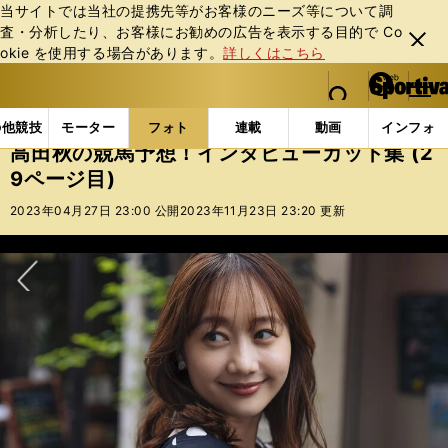
当サイトでは当社の提携先等がお客様のニーズ等について調
査・分析したり、お客様にお勧めの広告を表⽰する⽬的で Co
閉じ
okie を使⽤する場合があります。
詳しくはこちら
る
マイペ
web Sportiva (webスポルティーバ)
検索
メニュ
we
ー
フォトギャラリー
高田秋の競馬予想！インタビューカット
b
ジ
の他競技
モーター
フォト
連載
動画
インフォ
ス
高田秋の競馬予想！インタビューカット集 (2
ポ
9ページ目)
ル
テ
2023年04月27日 23:00 公開
2023年11月23日 23:20 更新
ィ
ー
バ
次へ