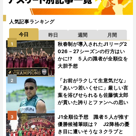
人気記事ランキング
今日
昨日
週間
月間
秋春制が導入されたJ1リーグ2
1
026－27シーズンの行方はい
かに!? ５人の識者が全順位を
大胆予想
「お前がラクして生意気だな」
2
「あいつ若いくせに」厳しい言
葉を浴びせられるも佐藤慎太郎
が貫いた誇りとファンへの思い
J1全順位予想 識者５人が推す
3
優勝候補筆頭は？ J2降格の憂
き目に遭いそうな３クラブと