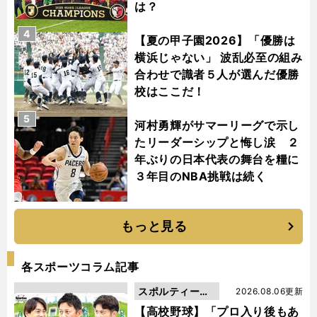
は？
4
【夏の甲子園2026】「優勝は
横浜じゃない」 波乱必至の組み
合わせで識者５人が選んだ優勝
校はここだ！
5
河村勇輝がサマーリーグで示し
たリーダーシップと悔し涙 ２
年ぶりの日本代表の舞台を糧に
３年目のNBA挑戦は続く
もっと見る
各スポーツコラム記事
スポルティーバ
2026.08.06更新
動画
【高校野球】「プロ入り後もあ