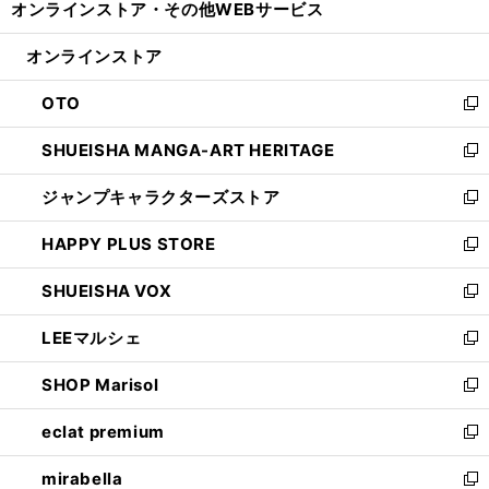
オンラインストア・
その他WEBサービス
く
で
ィ
い
開
ン
ウ
オンラインストア
く
ド
ィ
ウ
ン
OTO
で
ド
新
開
ウ
し
SHUEISHA MANGA-ART HERITAGE
く
で
い
新
開
ウ
し
ジャンプキャラクターズストア
く
ィ
い
新
ン
ウ
し
HAPPY PLUS STORE
ド
ィ
い
新
ウ
ン
ウ
し
SHUEISHA VOX
で
ド
ィ
い
新
開
ウ
ン
ウ
し
LEEマルシェ
く
で
ド
ィ
い
新
開
ウ
ン
ウ
し
SHOP Marisol
く
で
ド
ィ
い
新
開
ウ
ン
ウ
し
eclat premium
く
で
ド
ィ
い
新
開
ウ
ン
ウ
し
mirabella
く
で
ド
ィ
い
新