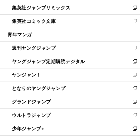
開
ウ
ン
ウ
し
集英社ジャンプリミックス
く
で
ド
ィ
い
新
開
ウ
ン
ウ
し
集英社コミック文庫
く
で
ド
ィ
い
新
開
ウ
ン
ウ
し
青年マンガ
く
で
ド
ィ
い
開
ウ
ン
ウ
週刊ヤングジャンプ
く
で
ド
ィ
新
開
ウ
ン
し
ヤングジャンプ定期購読デジタル
く
で
ド
い
新
開
ウ
ウ
し
ヤンジャン！
く
で
ィ
い
新
開
ン
ウ
し
となりのヤングジャンプ
く
ド
ィ
い
新
ウ
ン
ウ
し
グランドジャンプ
で
ド
ィ
い
新
開
ウ
ン
ウ
し
ウルトラジャンプ
く
で
ド
ィ
い
新
開
ウ
ン
ウ
し
少年ジャンプ+
く
で
ド
ィ
い
新
開
ウ
ン
ウ
し