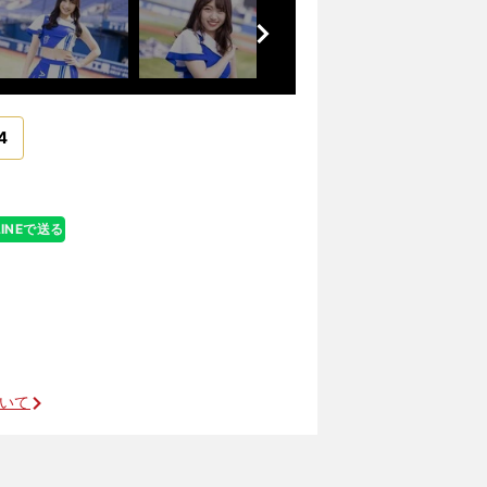
前
へ
4
LINEで送る
ついて