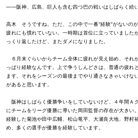
――阪神、広島、巨人も含む四つ巴の戦いはしばらく続
高木 そうですね。ただ、この中で一番"経験"がないのが
疲れにも慣れていない。一時期は首位に立っていました
っくり返したけど、またダメになりました。
６月末ぐらいからチーム全体に疲れが見え始め、それが
っぱり経験なんです。上で争うしんどさは、普通の疲れ
ます。それをシーズンの最後までやり通さなきゃいけな
があると思います。
阪神はしばらく優勝争いをしていないけど、４年間Ａク
にチームをリーグ優勝に導いた岡田監督の存在が大きい。広
経験した菊池や田中広輔、松山竜平、大瀬良大地、野村
め、多くの選手が優勝を経験しています。