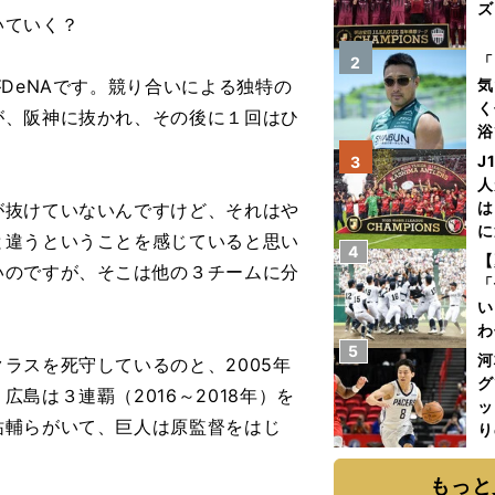
ズ
いていく？
を
「
2
DeNAです。競り合いによる独特の
気
く
が、阪神に抜かれ、その後に１回はひ
浴
太
J
3
ァ
人
は
抜けていないんですけど、それはや
に
と違うということを感じていると思い
4
と
【
いのですが、そこは他の３チームに分
「
い
わ
5
だ
河
ラスを死守しているのと、2005年
グ
島は３連覇（2016～2018年）を
ッ
祐輔らがいて、巨人は原監督をはじ
り
糧
は
もっと