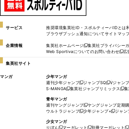
サービス
推奨環境
集英社ID・スポルティーバIDとは
ブラウザプッシュ通知について
サイトマッ
企業情報
集英社ホームページ
集英社プライバシー
新
Web Sportivaについてのお問い合わせ
広
し
新
い
し
集英社サイト
ウ
い
ィ
ウ
マンガ
少年マンガ
ン
ィ
週刊少年ジャンプ
ジャンプSQ
Vジャン
ド
ン
新
新
S-MANGA
集英社ジャンプリミックス
集
ウ
ド
新
し
し
新
で
ウ
し
い
い
し
青年マンガ
開
で
い
ウ
ウ
い
週刊ヤングジャンプ
ヤングジャンプ定期
新
く
開
ウ
ィ
ィ
ウ
ウルトラジャンプ
少年ジャンプ+
ジャン
新
し
新
く
ィ
ン
ン
ィ
し
い
し
ン
ド
ド
ン
少女マンガ
い
ウ
い
ド
ウ
ウ
ド
りぼん
マーガレット
別冊マーガレット
新
新
新