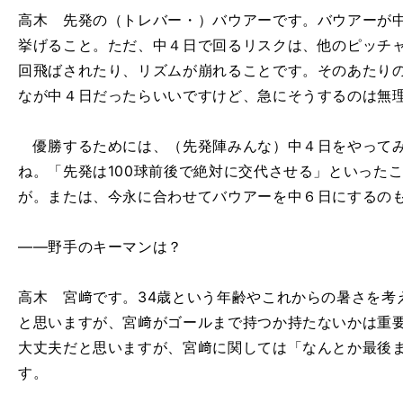
高木 先発の（トレバー・）バウアーです。バウアーが
挙げること。ただ、中４日で回るリスクは、他のピッチ
回飛ばされたり、リズムが崩れることです。そのあたり
なが中４日だったらいいですけど、急にそうするのは無
優勝するためには、（先発陣みんな）中４日をやってみ
ね。「先発は100球前後で絶対に交代させる」といった
が。または、今永に合わせてバウアーを中６日にするの
――野手のキーマンは？
高木 宮﨑です。34歳という年齢やこれからの暑さを考
と思いますが、宮﨑がゴールまで持つか持たないかは重要
大丈夫だと思いますが、宮﨑に関しては「なんとか最後
す。