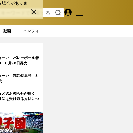
る場合がありま
マイペ
閉じ
検索
メニュ
ー
る
す
ジ
る
動画
インフォ
足」
4ページ目
ィーバ バレーボール特
.4 6月30日発売
ィーバ 部活特集号 3
売
などのお知らせが届く
通知を受け取る方法につ