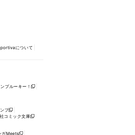
Sportivaについて
ャンプルーキー！
新
し
い
ウ
ャンプ
新
ィ
社コミック文庫
し
新
ン
い
し
ド
ウ
い
ウ
ガMeets
新