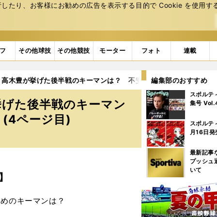
たり、お客様にお勧めの広告を表⽰する⽬的で Cookie を使⽤す
フ
その他球技
その他競技
モーター
フォト
連載
へ、高木豊が挙げた後半戦のキーマンは？ 不安要素は「選手の経験不
編集部のおすすめ
スポルテ
挙げた後半戦のキーマン
集号 Vol
(4ページ目)
スポルテ
月16日発
最新記事
プッシュ
いて
】
ためのキーマンは？