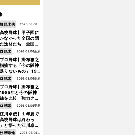
事
校野球他
2026.08.06更
高校野球】甲子園に
新
かなかった全国の隠
た逸材たち 全国を
って見つけた"幻の
ロ野球
2026.08.06更新
ター候補"たち
プロ野球】掛布雅之
指摘する「今の阪神
足りないもの」 198
年のチームよりもつ
ロ野球
2026.08.06更新
がりを感じない
プロ野球】掛布雅之
1985年と今の阪神
線を比較 強力クリ
ンナップと、チーム
ロ野球
2026.08.06更新
「大きな違い」を語
江川卓伝】１年夏で
た
高校野球は終わっ
」と悟った江川卓の
え投手は、公式戦わ
校野球他
2026.08.05更