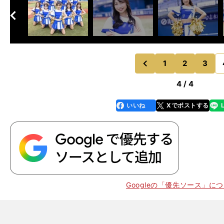
へ
次
1
2
3
のページへ
前
4 / 4
いいね
Xでポストする
line
faceboo
x
k
Googleの「優先ソース」に