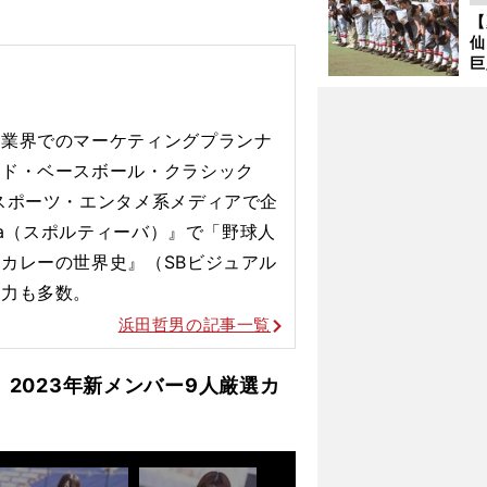
ず
【
で
仙
受
巨
恩
交
告業界でのマーケティングプランナ
ルド・ベースボール・クラシック
スポーツ・エンタメ系メディアで企
iva（スポルティーバ）』で「野球人
カレーの世界史』（SBビジュアル
協力も多数。
浜田哲男の記事一覧
」2023年新メンバー9人厳選カ