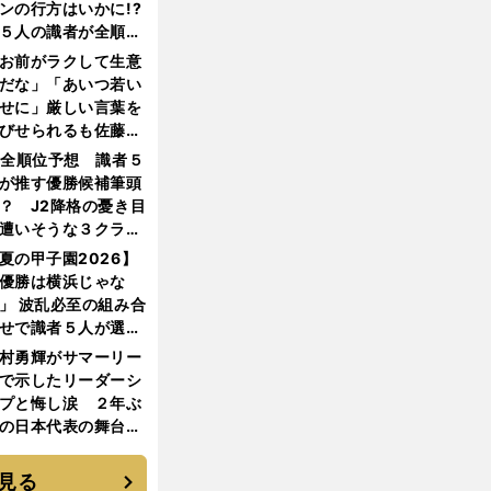
ンの行方はいかに!?
５人の識者が全順位
大胆予想
お前がラクして生意
だな」「あいつ若い
せに」厳しい言葉を
びせられるも佐藤慎
郎が貫いた誇りとフ
1全順位予想 識者５
ンへの思い
が推す優勝候補筆頭
？ J2降格の憂き目
遭いそうな３クラブ
は？
夏の甲子園2026】
優勝は横浜じゃな
」 波乱必至の組み合
せで識者５人が選ん
優勝校はここだ！
村勇輝がサマーリー
で示したリーダーシ
プと悔し涙 ２年ぶ
の日本代表の舞台を
に３年目のNBA挑戦
続く
見る