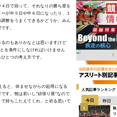
中４日で回って、それなりの勝ち星を
ャーが中５日や中６日になったり、１
の調整をうまくできるかどうか。みん
理です。
るのもありかなとは思いますけど
ことを条件にしなければいけません
もひとつの考え方です。
えると、休ませながらの起用になる
人気記事ランキング
です。牧は若いし"頑張り屋"なので
今日
昨日
まで持ちこたえてくれ」と祈る思いで
秋
1
リ