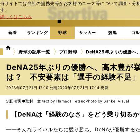
当サイトでは当社の提携先等がお客様のニーズ等について調査・分析し
web Sportiva (webスポルティーバ)
す。
詳しくはこちら
新着
ランキング
野球
サッカー
競馬
ゴル
we
野球の記事一覧
プロ野球
DeNA25年ぶりの優勝
b
ス
DeNA25年ぶりの優勝へ、高木豊が
ポ
ル
は？ 不安要素は「選手の経験不足」 
テ
2023年07月21日 17:10 公開
2023年07月21日 17:14 更新
ィ
ー
バ
浜田哲男●取材・文 text by Hamada Tetsuo
Photo by Sankei Visual
【DeNAは「経験のなさ」をどう乗り切るか
――そんなライバルたちに競り勝ち、DeNAが優勝する