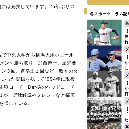
には充実しています。25年ぶりの
各スポーツコラム記
高
【
届
れ
巡
プ
ス
ト３位で中央大学から横浜大洋ホエール
【
タメンを勝ち取り、加藤博一、屋鋪要
が
に
イン３回、盗塁王１回など、数々のタ
5
プ
塁といった記録を残して1994年に現役
な
【
走塁コーチ、DeNAのヘッドコーチ
が
打
のほか、野球解説やタレントなど幅広
ー
プ
気を博している。
の
【
っ
「
た
控
高