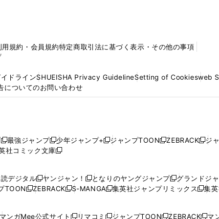
利用規約・会員規約
特定商取引法に基づく表示・その他の事項
プ
ガイドライン
SHUEISHA Privacy Guideline
Setting of Cookies
web 
告についてのお問い合わせ
プ
最強ジャンプ
少年ジャンプ+
ジャンプTOON
ZEBRACK
ジ
新
新
新
新
新
英社コミック文庫
し
新
し
し
し
し
い
い
し
い
い
い
ウ
ウ
い
ウ
ウ
ウ
購読デジタル
ヤンジャン！
となりのヤングジャンプ
グランドジ
新
新
新
ィ
ィ
ウ
ィ
ィ
ィ
プTOON
ZEBRACK
S-MANGA
集英社ジャンプリミックス
集英
新
し
新
し
新
し
新
ン
ン
ィ
ン
ン
ン
し
い
し
い
し
い
し
ド
ド
ン
ド
ド
ド
い
ウ
い
ウ
い
ウ
い
ウ
ウ
ド
ウ
ウ
ウ
マンガMee公式サイト
リマコミ
ジャンプTOON
ZEBRACK
マン
新
新
新
新