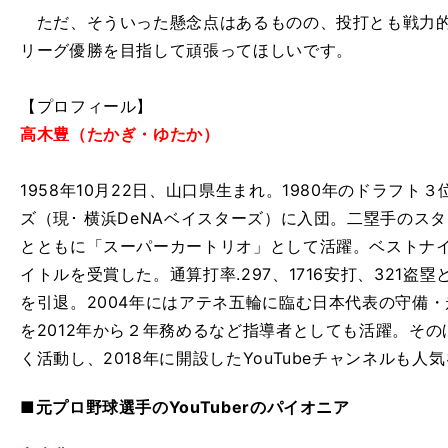
ただ、そういった懸念点はあるものの、投打とも戦力的
リーグ優勝を目指して頑張ってほしいです。
【プロフィール】
高木豊（たかぎ・ゆたか）
1958年10月22日、山口県生まれ。1980年のドラフ
ズ（現･ 横浜DeNAベイスターズ）に入団。二塁手のス
とともに「スーパーカートリオ」として活躍。ベストナ
イトルを受賞した。通算打率.297、1716安打、321盗
を引退。2004年にはアテネ五輪に臨む日本代表の守備・
を2012年から２年務めるなど指導者としても活躍。そ
く活動し、2018年に開設したYouTubeチャンネルも人
■元プロ野球選手のYouTuberのパイオニア