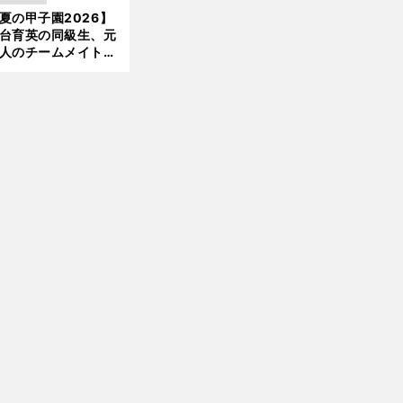
か16イニングの登板
夏の甲子園2026】
新
大洋から２位指名を
台育英の同級生、元
けた
人のチームメイト、
師と教え子...聖地で
差する運命の再会
代
・
じ
」
打の神様
川端慎吾が明かす極意「
つに厄介な存在
で申告敬遠はすでに４つ