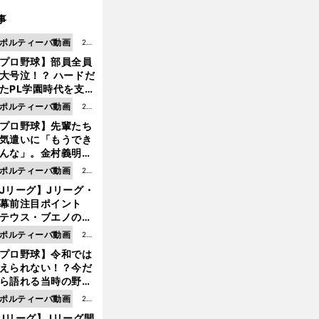
事
ポルティーバ動画
202
プロ野球】部員全員
6.0
大号泣！？ ハードだ
8.0
たPL学園時代を支え
6更
ものとは
ポルティーバ動画
202
新
プロ野球】先輩たち
6.0
気遣いに「もうでき
8.0
んな」。金村義明＆
6更
塚光二が明かす引退
ポルティーバ動画
202
新
ピソード！
Jリーグ】Jリーグ・
6.0
開幕前注目ポイント
8.0
テウス・ブエノの鹿
5更
移籍！ 恐るべし15
ポルティーバ動画
202
新
磯部怜夢！
プロ野球】令和では
6.0
えられない！？今だ
8.0
ら語れる当時の野球
4更
情とは...
ポルティーバ動画
202
新
Jリーグ】Jリーグ開
6.0