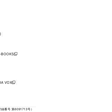
く
ウ
ウ
ウ
ウ
ィ
ィ
で
で
ン
ン
開
開
ド
ド
く
く
ウ
ウ
で
で
開
開
く
く
し
い
ウ
j-BOOKS
新
ィ
し
ン
い
ド
ウ
ウ
ィ
で
ン
HA VOX
開
新
ド
く
し
ウ
い
で
ウ
開
ィ
く
号 第6091713号）
ン