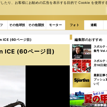
たり、お客様にお勧めの広告を表⽰する⽬的で Cookie を使⽤す
フ
その他球技
その他競技
モーター
フォト
連載
ICE (60ページ目)
編集部のおすすめ
スポルテ
ICE (60ページ目)
集号 Vol
スポルテ
月16日発
最新記事
プッシュ
いて