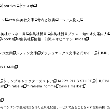
く
く
く
く
く
ウ
ウ
ウ
ウ
ウ
ウ
ウ
ウ
ウ
Sportiva
パラスポ
新
新
ィ
ィ
ィ
ィ
ィ
で
で
で
で
し
し
し
ン
ン
ン
ン
ン
開
開
開
開
い
い
い
ド
ド
ド
ド
ド
ョン
web 集英社文庫
青春と読書
アジア人物史
く
く
く
く
新
新
新
新
ウ
ウ
ウ
ウ
ウ
ウ
ウ
ウ
し
し
し
し
ィ
ィ
ィ
で
で
で
で
で
い
い
い
い
ン
ン
ン
集英社ビジネス書
集英社新書
集英社新書プラス - 知の水先案内人
開
開
開
開
開
新
新
新
ウ
ウ
ウ
ウ
ド
ド
ド
kotoba
e!集英社
情報・知識＆オピニオン imidas
く
く
く
く
く
新
し
新
し
新
ィ
ィ
ィ
ィ
ウ
ウ
ウ
し
し
い
し
い
し
ン
ン
ン
ン
で
で
で
い
い
ウ
い
ウ
い
ド
ド
ド
ド
ンジ文庫
シフォン文庫
ダッシュエックス文庫公式サイト
JUMP 
開
開
開
新
新
新
ウ
ウ
ィ
ウ
ィ
ウ
ウ
ウ
ウ
ウ
く
く
く
し
し
し
ィ
ィ
ン
ィ
ン
ィ
で
で
で
で
い
い
い
ン
ン
ド
ン
ド
ン
S.LAND
開
開
開
開
新
ウ
ウ
ウ
ド
ド
ウ
ド
ウ
ド
く
く
く
く
し
ィ
ィ
ィ
ウ
ウ
で
ウ
で
ウ
い
ン
ン
ン
ジャンプキャラクターズストア
HAPPY PLUS STORE
SHUEIS
で
で
開
で
開
で
新
新
新
ウ
ド
ド
ド
ium
mirabella
mirabella homme
zakka market
開
開
く
開
く
開
し
新
新
新
し
新
し
ィ
ウ
ウ
ウ
く
く
く
く
い
し
し
い
し
し
い
ン
で
で
で
ウ
い
い
ウ
い
い
ウ
ド
ボ
開
開
開
新
ィ
ウ
ウ
ィ
ウ
ウ
ィ
ウ
く
く
く
し
らコンテンツ使用許諾を得た正規版配信サービスであることを示す登録商標（登録番
ン
ィ
ィ
ン
ィ
ィ
ン
で