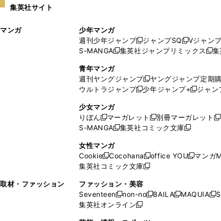
集英社サイト
ウ
い
ィ
ウ
マンガ
少年マンガ
ン
ィ
週刊少年ジャンプ
ジャンプSQ
Vジャン
ド
ン
新
新
S-MANGA
集英社ジャンプリミックス
集
ウ
ド
新
し
し
新
で
ウ
し
い
い
し
青年マンガ
開
で
い
ウ
ウ
い
週刊ヤングジャンプ
ヤングジャンプ定期
新
く
開
ウ
ィ
ィ
ウ
ウルトラジャンプ
少年ジャンプ+
ジャン
新
し
新
く
ィ
ン
ン
ィ
し
い
し
ン
ド
ド
ン
少女マンガ
い
ウ
い
ド
ウ
ウ
ド
りぼん
マーガレット
別冊マーガレット
新
新
新
ウ
ィ
ウ
ウ
で
で
ウ
S-MANGA
集英社コミック文庫
し
新
し
新
ィ
ン
ィ
で
開
開
で
い
し
い
し
ン
ド
ン
女性マンガ
開
く
く
開
ウ
い
ウ
い
ド
ウ
ド
Cookie
Cocohana
office YOU
マンガM
く
く
新
新
新
ィ
ウ
ィ
ウ
ウ
で
ウ
集英社コミック文庫
し
新
し
し
ン
ィ
ン
ィ
で
開
で
い
し
い
い
ド
ン
ド
ン
取材・ファッション
ファッション・美容
開
く
開
ウ
い
ウ
ウ
ウ
ド
ウ
ド
Seventeen
non-no
BAILA
MAQUIA
S
く
く
新
新
新
新
ィ
ウ
ィ
ィ
で
ウ
で
ウ
集英社オンライン
し
新
し
し
し
ン
ィ
ン
ン
開
で
開
で
い
し
い
い
い
ド
ン
ド
ド