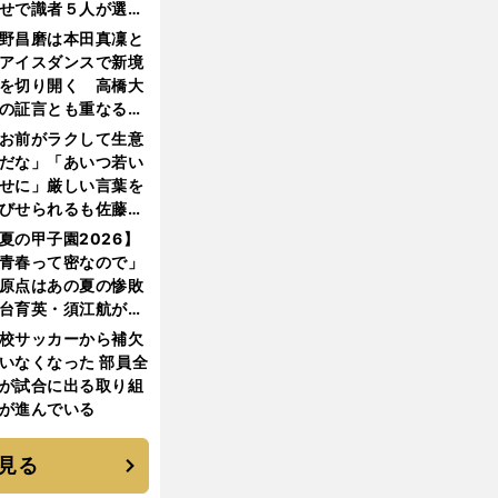
せで識者５人が選ん
優勝校はここだ！
野昌磨は本田真凜と
アイスダンスで新境
を切り開く 高橋大
の証言とも重なる課
と楽しさ
お前がラクして生意
だな」「あいつ若い
せに」厳しい言葉を
びせられるも佐藤慎
郎が貫いた誇りとフ
夏の甲子園2026】
ンへの思い
青春って密なので」
原点はあの夏の惨敗
台育英・須江航が明
す"日本一1000日計
校サッカーから補欠
"のすべて
いなくなった 部員全
が試合に出る取り組
が進んでいる
見る