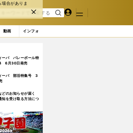
る場合がありま
マイペ
閉じ
検索
メニュ
ー
る
す
ジ
る
動画
インフォ
ィーバ バレーボール特
.4 6月30日発売
ィーバ 部活特集号 3
売
などのお知らせが届く
通知を受け取る方法につ