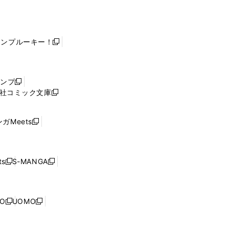
ャンプルーキー！
新
し
い
ウ
ャンプ
新
ィ
社コミック文庫
し
新
ン
い
し
ド
ウ
い
ウ
ガMeets
新
ィ
ウ
で
し
ン
ィ
開
い
ド
ン
く
ウ
ウ
ド
s
S-MANGA
新
新
ィ
で
ウ
し
し
ン
開
で
い
い
ド
く
開
ウ
ウ
ウ
NO
UOMO
く
新
新
ィ
ィ
で
し
し
ン
ン
開
い
い
ド
ド