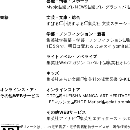
芸能・情報・スポーツ
く
開
く
開
ウ
い
ウ
ウ
ウ
ウ
ド
ウ
ウ
Myojo
週プレNEWS
週プレ グラジャパ!
く
く
新
新
新
ィ
ウ
ィ
ィ
ィ
で
ウ
で
で
し
し
ン
ィ
ン
ン
ン
書籍
文芸・文庫・総合
開
で
開
開
い
い
ド
ン
ド
ド
ド
すばる
小説すばる
集英社 文芸ステーシ
く
開
く
く
新
新
ウ
ウ
ウ
ド
ウ
ウ
ウ
く
し
し
ィ
ィ
学芸・ノンフィクション・新書
で
ウ
で
で
で
い
い
ン
ン
集英社学芸部 - 学芸・ノンフィクション
開
で
開
開
開
新
ウ
ウ
ド
ド
1日5分で、明日は変わる よみタイ yomitai
く
開
く
く
く
し
新
ィ
ィ
ウ
ウ
く
い
ン
ン
ライトノベル・ノベライズ
で
で
ウ
ド
ド
集英社Webマガジン コバルト
集英社オレ
開
開
新
ィ
ウ
ウ
く
く
し
ン
キッズ
で
で
い
ド
集英社みらい文庫
集英社の児童図書 S-KID
開
開
新
ウ
ウ
く
く
し
ィ
オンラインストア・
オンラインストア
で
い
ン
その他WEBサービス
OTO
SHUEISHA MANGA-ART HERITAGE
開
新
ウ
ド
LEEマルシェ
SHOP Marisol
eclat prem
く
し
新
新
ィ
ウ
い
し
し
ン
その他WEBサービス
で
ウ
い
い
ド
集英社アドナビ
集英社エディターズ・ラ
開
新
ィ
ウ
ウ
ウ
く
し
ABJマークは、この電子書店・電子書籍配信サービスが、著作権者か
ン
ィ
ィ
で