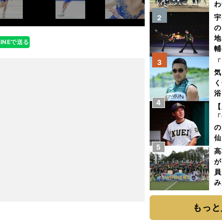
わ
だ
宇
2
の
地
LINEで送る
輔
題
「
3
気
く
浴
4
太
【
ァ
「
の
仙
5
か
高
画
が
員
み
もっと