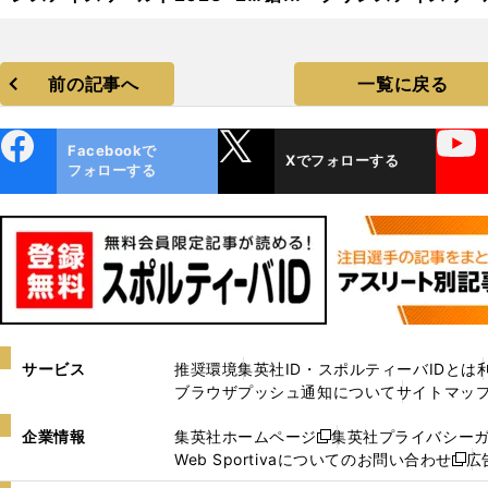
24」フォトギャラリー
2023−2024」フォトギャ
リー
前の記事へ
一覧に戻る
ebo
X
YouTube
Facebookで
Xでフォローする
ok
フォローする
サービス
推奨環境
集英社ID・スポルティーバIDとは
ブラウザプッシュ通知について
サイトマッ
企業情報
集英社ホームページ
集英社プライバシー
新
Web Sportivaについてのお問い合わせ
広
し
新
い
し