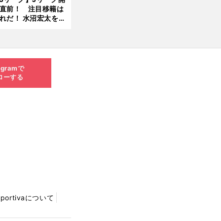
直前！ 注目移籍は
8.0
れだ！ 水沼宏太を水
3更
貴史がすこ〜し語る
新
agramで
ローする
Sportivaについて