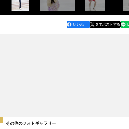
いいね
Xでポストする
line
faceboo
x
k
その他のフォトギャラリー