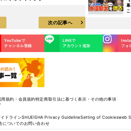
ラ
幕
こ
沼
次の記事へ
Instagra
LINE
YouTubeで
LINEで
Inst
m
チャンネル登録
アカウント追加
フォ
利用規約・会員規約
特定商取引法に基づく表示・その他の事項
プ
ガイドライン
SHUEISHA Privacy Guideline
Setting of Cookies
web 
告についてのお問い合わせ