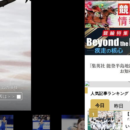
ーチ
日本フィギュアスケート界、名伯楽たちの
に」。８度目の全日本で初のSP落ちに明
え「やっぱりスケートってすばらしい」
え「やっぱりスケートってすばらしい」
ラムの演技
）
田真凜
田真凜
本田真凜
と坂本（右）
スショーに引っ張りだこだ
人気記事ランキング
真凜、紗来が舞った＞＞
克服へ＞＞
克服へ＞＞
克服へ＞＞
せるか＞＞
せるか＞＞
い楽しみ＞＞
い楽しみ＞＞
厚み」＞＞
厚み」＞＞
因は＞＞
因は＞＞
きたい」＞＞
しかない」＞＞
＞＞
た自信＞＞
＞＞
いつか＞
念場＞
らに激化＞
はあるか＞
なるか＞
変です＞
るか＞
標」＞
標」＞
か＞
す！＞
点で急浮上＞
負度胸＞
今日
昨日
【
1
「
い