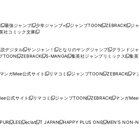
プ
最強ジャンプ
少年ジャンプ+
ジャンプTOON
ZEBRACK
ジ
新
新
新
新
新
英社コミック文庫
し
新
し
し
し
し
い
い
し
い
い
い
ウ
ウ
い
ウ
ウ
ウ
購読デジタル
ヤンジャン！
となりのヤングジャンプ
グランドジ
新
新
新
ィ
ィ
ウ
ィ
ィ
ィ
プTOON
ZEBRACK
S-MANGA
集英社ジャンプリミックス
集英
新
し
新
し
新
し
新
ン
ン
ィ
ン
ン
ン
し
い
し
い
し
い
し
ド
ド
ン
ド
ド
ド
い
ウ
い
ウ
い
ウ
い
ウ
ウ
ド
ウ
ウ
ウ
マンガMee公式サイト
リマコミ
ジャンプTOON
ZEBRACK
マン
新
新
新
新
ウ
ィ
ウ
ィ
ウ
ィ
ウ
で
で
ウ
で
で
で
し
し
し
し
し
ィ
ン
ィ
ン
ィ
ン
ィ
開
開
で
開
開
開
い
い
い
い
い
ン
ド
ン
ド
ン
ド
ン
く
く
開
く
く
く
ウ
ウ
ウ
ウ
ウ
ド
ウ
ド
ウ
ド
ウ
ド
ee公式サイト
リマコミ
ジャンプTOON
ZEBRACK
マンガMeet
く
新
新
新
新
ィ
ィ
ィ
ィ
ィ
ウ
で
ウ
で
ウ
で
ウ
し
し
し
し
ン
ン
ン
ン
ン
で
開
で
開
で
開
で
い
い
い
い
ド
ド
ド
ド
ド
開
く
開
く
開
く
開
ウ
ウ
ウ
ウ
ウ
ウ
ウ
ウ
ウ
PUR
LEE
eclat
T JAPAN
HAPPY PLUS ONE
MEN'S NON-
く
く
く
く
新
新
新
新
新
ィ
ィ
ィ
ィ
で
で
で
で
で
し
し
し
し
し
ン
ン
ン
ン
開
開
開
開
開
い
い
い
い
い
ド
ド
ド
ド