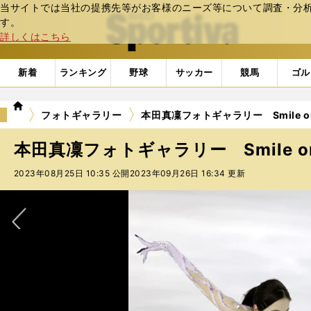
当サイトでは当社の提携先等がお客様のニーズ等について調査・分析し
web Sportiva (webスポルティーバ)
す。
詳しくはこちら
新着
ランキング
野球
サッカー
競馬
ゴル
we
フォトギャラリー
本田真凜フォトギャラリー Smile on 
b
ス
本田真凜フォトギャラリー Smile on 
ポ
ル
2023年08月25日 10:35 公開
2023年09月26日 16:34 更新
テ
ィ
ー
バ
次へ