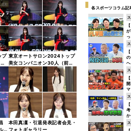
各スポーツコラム記
ス
【
が
っ
た
ス
【
ップ
東京オートサロン2024トップ
の
中
美女コンパニオン30人（前
へ
大
編）「全身フォト」
ス
エ
【
マ
島
ス
歳
【
考
か
事
昌
本田真凜・引退発表記者会見・
ス
ルド
フォトギャラリー
【