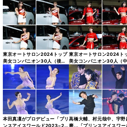
東京オートサロン2024トップ
東京オートサロン2024ト
美女コンパニオン30人（後
美女コンパニオン30人（
編）「全身フォト」
編）「全身フォト」
本田真凜がプロデビュー「プリ
高橋大輔、村元哉中、宇野
ンスアイスワールド2023−20
磨...「プリンスアイスワー