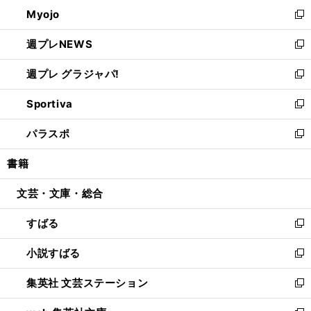
ン
ウ
Myojo
く
で
ド
ィ
新
開
ウ
ン
し
週プレNEWS
く
で
ド
い
新
開
ウ
ウ
し
週プレ グラジャパ!
く
で
ィ
い
新
開
ン
ウ
し
Sportiva
く
ド
ィ
い
新
ウ
ン
ウ
し
パラスポ
で
ド
ィ
い
新
開
ウ
ン
ウ
し
書籍
く
で
ド
ィ
い
開
ウ
ン
ウ
文芸・文庫・総合
く
で
ド
ィ
開
ウ
ン
すばる
く
で
ド
新
開
ウ
し
小説すばる
く
で
い
新
開
ウ
し
集英社 文芸ステーション
く
ィ
い
新
ン
ウ
し