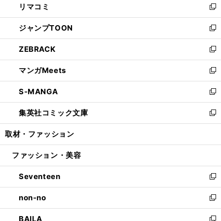
リマコミ
で
ド
ィ
い
新
開
ウ
ン
ウ
し
ジャンプTOON
く
で
ド
ィ
い
新
開
ウ
ン
ウ
し
ZEBRACK
く
で
ド
ィ
い
新
開
ウ
ン
ウ
し
マンガMeets
く
で
ド
ィ
い
新
開
ウ
ン
ウ
し
S-MANGA
く
で
ド
ィ
い
新
開
ウ
ン
ウ
し
集英社コミック文庫
く
で
ド
ィ
い
新
開
ウ
ン
ウ
し
取材・ファッション
く
で
ド
ィ
い
開
ウ
ン
ウ
ファッション・美容
く
で
ド
ィ
開
ウ
ン
Seventeen
く
で
ド
新
開
ウ
し
non-no
く
で
い
新
開
ウ
し
BAILA
く
ィ
い
新