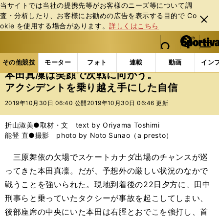
当サイトでは当社の提携先等がお客様のニーズ等について調
査・分析したり、お客様にお勧めの広告を表⽰する⽬的で Co
閉じ
okie を使⽤する場合があります。
詳しくはこちら
る
マイペ
web Sportiva (webスポルティーバ)
検索
メニュ
we
ー
その他競技の記事一覧
フィギュア
本田真凜は笑顔
b
ジ
その他競技
モーター
フォト
連載
動画
イン
ス
本田真凜は笑顔で次戦に向かう。
ポ
アクシデントを乗り越え手にした自信
ル
テ
2019年10月30日 06:40 公開
2019年10月30日 06:46 更新
ィ
ー
折山淑美●取材・文 text by Oriyama Toshimi
バ
能登 直●撮影 photo by Noto Sunao（a presto）
三原舞依の欠場でスケートカナダ出場のチャンスが巡
ってきた本田真凜。だが、予想外の厳しい状況のなかで
戦うことを強いられた。現地到着後の22日夕方に、田中
刑事らと乗っていたタクシーが事故を起こしてしまい、
後部座席の中央にいた本田は右脛とおでこを強打し、首