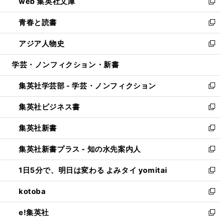
web 集英社文庫
ド
ィ
い
新
ウ
ン
ウ
し
青春と読書
で
ド
ィ
い
新
開
ウ
ン
ウ
し
アジア人物史
く
で
ド
ィ
い
新
開
ウ
ン
ウ
し
学芸・ノンフィクション・新書
く
で
ド
ィ
い
開
ウ
ン
ウ
集英社学芸部 - 学芸・ノンフィクション
く
で
ド
ィ
新
開
ウ
ン
し
集英社ビジネス書
く
で
ド
い
新
開
ウ
ウ
し
集英社新書
く
で
ィ
い
新
開
ン
ウ
し
集英社新書プラス - 知の水先案内人
く
ド
ィ
い
新
ウ
ン
ウ
し
1日5分で、明日は変わる よみタイ yomitai
で
ド
ィ
い
新
開
ウ
ン
ウ
し
kotoba
く
で
ド
ィ
い
新
開
ウ
ン
ウ
し
e!集英社
く
で
ド
ィ
い
新