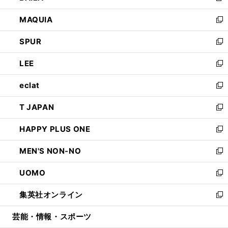
ン
ウ
し
MAQUIA
ド
ィ
い
新
ウ
ン
ウ
し
SPUR
で
ド
ィ
い
新
開
ウ
ン
ウ
し
LEE
く
で
ド
ィ
い
新
開
ウ
ン
ウ
し
eclat
く
で
ド
ィ
い
新
開
ウ
ン
ウ
し
T JAPAN
く
で
ド
ィ
い
新
開
ウ
ン
ウ
し
HAPPY PLUS ONE
く
で
ド
ィ
い
新
開
ウ
ン
ウ
し
MEN'S NON-NO
く
で
ド
ィ
い
新
開
ウ
ン
ウ
し
UOMO
く
で
ド
ィ
い
新
開
ウ
ン
ウ
し
集英社オンライン
く
で
ド
ィ
い
新
開
ウ
ン
ウ
し
芸能・情報・スポーツ
く
で
ド
ィ
い
開
ウ