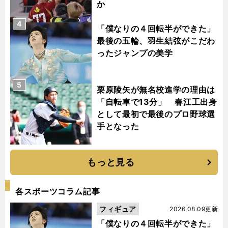
か
4
「僕なりの４回転半ができた」
最後の五輪、羽生結弦がこだわ
ったジャンプの美学
5
栗原陵矢が無名校進学の理由は
「自転車で13分」 春江工出身
として最初で最後のプロ野球選
手となった
もっと見る
各スポーツコラム記事
フィギュア
2026.08.09更新
「僕なりの４回転半ができた」