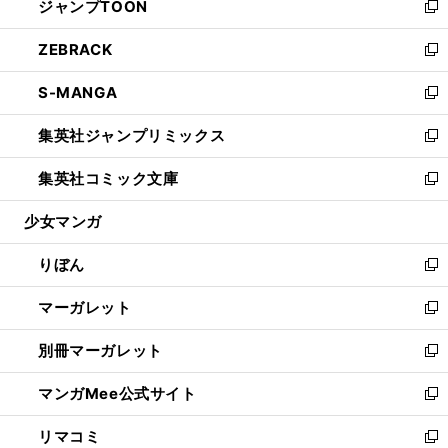
ジャンプTOON
く
で
ド
ィ
い
新
開
ウ
ン
ウ
し
ZEBRACK
く
で
ド
ィ
い
新
開
ウ
ン
ウ
し
S-MANGA
く
で
ド
ィ
い
新
開
ウ
ン
ウ
し
集英社ジャンプリミックス
く
で
ド
ィ
い
新
開
ウ
ン
ウ
し
集英社コミック文庫
く
で
ド
ィ
い
新
開
ウ
ン
ウ
し
少女マンガ
く
で
ド
ィ
い
開
ウ
ン
ウ
りぼん
く
で
ド
ィ
新
開
ウ
ン
し
マーガレット
く
で
ド
い
新
開
ウ
ウ
し
別冊マーガレット
く
で
ィ
い
新
開
ン
ウ
し
マンガMee公式サイト
く
ド
ィ
い
新
ウ
ン
ウ
し
リマコミ
で
ド
ィ
い
新