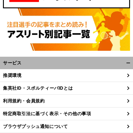
サービス
開
く/
。
推奨環境
前
閉
へ
じ
集英社ID・スポルティーバIDとは
る
利用規約・会員規約
特定商取引法に基づく表示・その他の事項
ブラウザプッシュ通知について