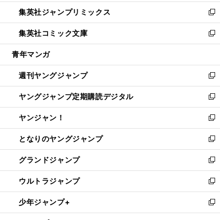
開
ウ
ン
ウ
し
集英社ジャンプリミックス
く
で
ド
ィ
い
新
開
ウ
ン
ウ
し
集英社コミック文庫
く
で
ド
ィ
い
新
開
ウ
ン
ウ
し
青年マンガ
く
で
ド
ィ
い
開
ウ
ン
ウ
週刊ヤングジャンプ
く
で
ド
ィ
新
開
ウ
ン
し
ヤングジャンプ定期購読デジタル
く
で
ド
い
新
開
ウ
ウ
し
ヤンジャン！
く
で
ィ
い
新
開
ン
ウ
し
となりのヤングジャンプ
く
ド
ィ
い
新
ウ
ン
ウ
し
グランドジャンプ
で
ド
ィ
い
新
開
ウ
ン
ウ
し
ウルトラジャンプ
く
で
ド
ィ
い
新
開
ウ
ン
ウ
し
少年ジャンプ+
く
で
ド
ィ
い
新
開
ウ
ン
ウ
し