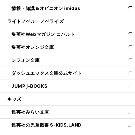
開
ウ
ン
ウ
し
情報・知識＆オピニオン imidas
く
で
ド
ィ
い
新
開
ウ
ン
ウ
し
ライトノベル・ノベライズ
く
で
ド
ィ
い
開
ウ
ン
ウ
集英社Webマガジン コバルト
く
で
ド
ィ
新
開
ウ
ン
し
集英社オレンジ文庫
く
で
ド
い
新
開
ウ
ウ
し
シフォン文庫
く
で
ィ
い
新
開
ン
ウ
し
ダッシュエックス文庫公式サイト
く
ド
ィ
い
新
ウ
ン
ウ
し
JUMP j-BOOKS
で
ド
ィ
い
新
開
ウ
ン
ウ
し
キッズ
く
で
ド
ィ
い
開
ウ
ン
ウ
集英社みらい文庫
く
で
ド
ィ
新
開
ウ
ン
し
集英社の児童図書 S-KIDS.LAND
く
で
ド
い
新
開
ウ
ウ
し