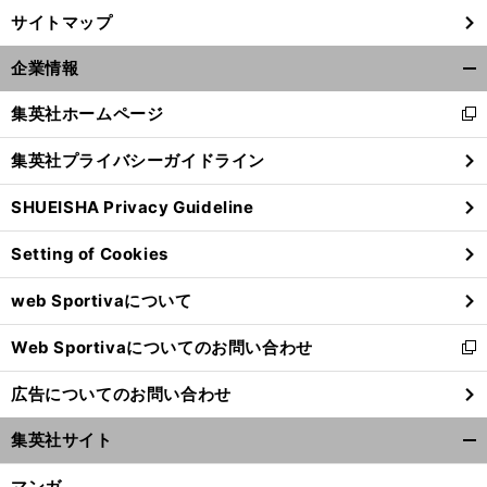
サイトマップ
企業情報
開
く/
集英社ホームページ
新
閉
し
じ
集英社プライバシーガイドライン
い
る
ウ
SHUEISHA Privacy Guideline
ィ
ン
Setting of Cookies
ド
ウ
web Sportivaについて
で
開
Web Sportivaについてのお問い合わせ
く
新
し
広告についてのお問い合わせ
い
ウ
集英社サイト
ィ
開
ン
く/
マンガ