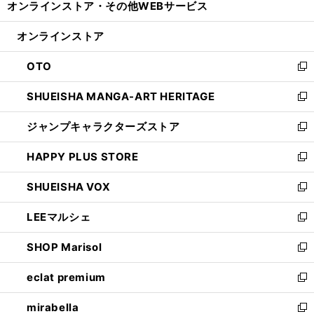
オンラインストア・
その他WEBサービス
く
で
ィ
い
開
ン
ウ
オンラインストア
く
ド
ィ
ウ
ン
OTO
で
ド
新
開
ウ
し
SHUEISHA MANGA-ART HERITAGE
く
で
い
新
開
ウ
し
ジャンプキャラクターズストア
く
ィ
い
新
ン
ウ
し
HAPPY PLUS STORE
ド
ィ
い
新
ウ
ン
ウ
し
SHUEISHA VOX
で
ド
ィ
い
新
開
ウ
ン
ウ
し
LEEマルシェ
く
で
ド
ィ
い
新
開
ウ
ン
ウ
し
SHOP Marisol
く
で
ド
ィ
い
新
開
ウ
ン
ウ
し
eclat premium
く
で
ド
ィ
い
新
開
ウ
ン
ウ
し
mirabella
く
で
ド
ィ
い
新