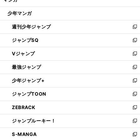
ド
閉
ウ
じ
少年マンガ
で
る
開
週刊少年ジャンプ
く
新
し
ジャンプSQ
い
新
ウ
し
Vジャンプ
ィ
い
新
ン
ウ
し
最強ジャンプ
ド
ィ
い
新
ウ
ン
ウ
し
少年ジャンプ+
で
ド
ィ
い
新
開
ウ
ン
ウ
し
ジャンプTOON
く
で
ド
ィ
い
新
開
ウ
ン
ウ
し
ZEBRACK
く
で
ド
ィ
い
新
開
ウ
ン
ウ
し
ジャンプルーキー！
く
で
ド
ィ
い
新
開
ウ
ン
ウ
し
S-MANGA
く
で
ド
ィ
い
新