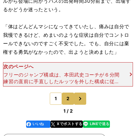
ルから会場に向かうバスの出発時間30分前まで、出場す
るかどうか迷ったという。
「体はどんどんマシになってきていたし、痛みは自分で
我慢できるけど、めまいのような症状は自分でコントロ
ールできないのですごく不安でした。でも、自分には棄
権する勇気がなかったので、出ようと決めました」
次のページへ
フリーのジャンプ構成は、本田武史コーチが６分間
練習の直前に手直ししたルッツを外した構成に従っ
た。結局、最初の３回転フリップがノットクリアー
エッジの判定になり、最後はレイバックスピンの予
次
1
2
のページへ
定をコンビネーシ
1 / 2
いいね
Xでポストする
LINEで送る
line
faceboo
x
k