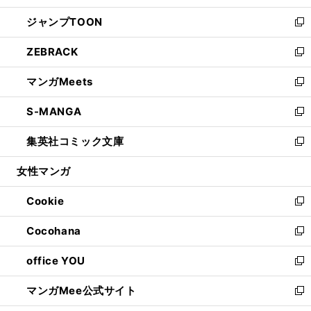
開
ウ
ン
ウ
し
ジャンプTOON
く
で
ド
ィ
い
新
開
ウ
ン
ウ
し
ZEBRACK
く
で
ド
ィ
い
新
開
ウ
ン
ウ
し
マンガMeets
く
で
ド
ィ
い
新
開
ウ
ン
ウ
し
S-MANGA
く
で
ド
ィ
い
新
開
ウ
ン
ウ
し
集英社コミック文庫
く
で
ド
ィ
い
新
開
ウ
ン
ウ
し
女性マンガ
く
で
ド
ィ
い
開
ウ
ン
ウ
Cookie
く
で
ド
ィ
新
開
ウ
ン
し
Cocohana
く
で
ド
い
新
開
ウ
ウ
し
office YOU
く
で
ィ
い
新
開
ン
ウ
し
マンガMee公式サイト
く
ド
ィ
い
新
ウ
ン
ウ
し