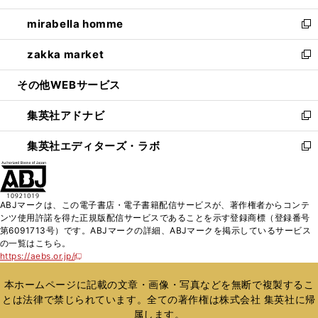
開
ウ
ン
ウ
し
mirabella homme
く
で
ド
ィ
い
新
開
ウ
ン
ウ
し
zakka market
く
で
ド
ィ
い
新
開
ウ
ン
ウ
し
その他WEBサービス
く
で
ド
ィ
い
開
ウ
ン
ウ
集英社アドナビ
く
で
ド
ィ
新
開
ウ
ン
し
集英社エディターズ・ラボ
く
で
ド
い
新
開
ウ
ウ
し
く
で
ィ
い
開
ン
ウ
ABJマークは、この電子書店・電子書籍配信サービスが、著作権者からコンテ
く
ド
ィ
ンツ使用許諾を得た正規版配信サービスであることを示す登録商標（登録番号
ウ
ン
第6091713号）です。ABJマークの詳細、ABJマークを掲示しているサービス
で
ド
の一覧はこちら。
開
ウ
https://aebs.or.jp/
新
く
で
し
い
開
本ホームページに記載の文章・画像・写真などを無断で複製するこ
ウ
く
とは法律で禁じられています。全ての著作権は株式会社 集英社に帰
ィ
属します。
ン