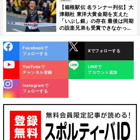
【箱根駅伝 名ランナー列伝】大
津顕杜 東洋大黄金期を支えた
「いぶし銀」の存在 最後は同期
の設楽兄弟も受賞できなかった
金栗杯に輝く
cebo
X
Facebookで
Xでフォローする
ok
フォローする
uTube
LINE
YouTubeで
LINEで
チャンネル登録
アカウント追加
stagra
Instagramで
m
フォローする