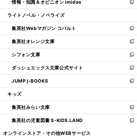
情報・知識＆オピニオン imidas
く
で
ド
ィ
い
新
開
ウ
ン
ウ
し
ライトノベル・ノベライズ
く
で
ド
ィ
い
開
ウ
ン
ウ
集英社Webマガジン コバルト
く
で
ド
ィ
新
開
ウ
ン
し
集英社オレンジ文庫
く
で
ド
い
新
開
ウ
ウ
し
シフォン文庫
く
で
ィ
い
新
開
ン
ウ
し
ダッシュエックス文庫公式サイト
く
ド
ィ
い
新
ウ
ン
ウ
し
JUMP j-BOOKS
で
ド
ィ
い
新
開
ウ
ン
ウ
し
キッズ
く
で
ド
ィ
い
開
ウ
ン
ウ
集英社みらい文庫
く
で
ド
ィ
新
開
ウ
ン
し
集英社の児童図書 S-KIDS.LAND
く
で
ド
い
新
開
ウ
ウ
し
オンラインストア・
その他WEBサービス
く
で
ィ
い