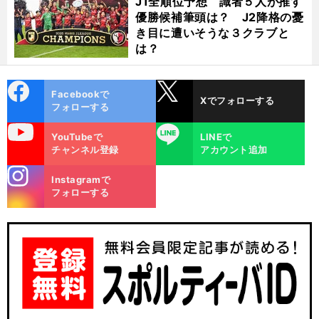
J1全順位予想 識者５人が推す
優勝候補筆頭は？ J2降格の憂
き目に遭いそうな３クラブと
は？
cebo
X
Facebookで
Xでフォローする
ok
フォローする
uTube
LINE
YouTubeで
LINEで
チャンネル登録
アカウント追加
前
stagra
Instagramで
へ
m
フォローする