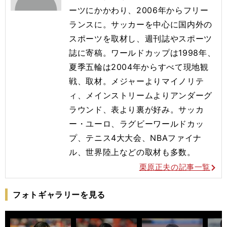
ーツにかかわり、
2006
年からフリー
ランスに。サッカーを中心に国内外の
スポーツを取材し、週刊誌やスポーツ
誌に寄稿。ワールドカップは19
98
年、
夏季五輪は20
04
年からすべて現地観
戦、取材。
メジャーよりマイノリテ
ィ、メインストリームよりアンダーグ
ラウンド、表より裏が好み。サッカ
ー・ユーロ、
ラグビーワールドカッ
プ、テニス
4
大大会、
NBA
ファイナ
ル、世界陸上などの取材も多数。
栗原正夫の記事一覧
フォトギャラリーを見る