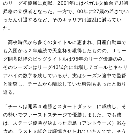
のリーグ初優勝に貢献、2001年にはベガルタ仙台でJ1初
昇格の立役者となった。一方で、00年に27歳の若さでい
ったん引退するなど、そのキャリアは波乱に満ちてい
た。
高校時代から多くのタイトルに恵まれ、日産自動車で
も入団から２年連続で天皇杯を獲得したものの、Ｊリー
グ開幕以降のビッグタイトルは95年のリーグ優勝のみ。
そのシーズンはリーグ43試合に出場し７ゴールとキャリ
アハイの数字を残しているが、実はシーズン途中で監督
と衝突し、チームから離脱していた時期もあったと振り
返る。
「チームは開幕４連勝とスタートダッシュに成功し、そ
の勢いでファーストステージで優勝しました。でも僕
は、ステージ優勝が決まった鹿島（アントラーズ）戦を
含め、ラスト３試合は謹慎させられていたんです。そう