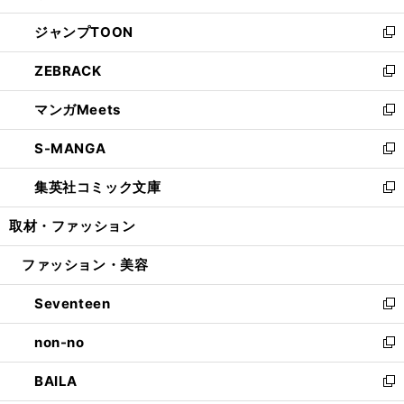
開
ウ
ン
ウ
し
ジャンプTOON
く
で
ド
ィ
い
新
開
ウ
ン
ウ
し
ZEBRACK
く
で
ド
ィ
い
新
開
ウ
ン
ウ
し
マンガMeets
く
で
ド
ィ
い
新
開
ウ
ン
ウ
し
S-MANGA
く
で
ド
ィ
い
新
開
ウ
ン
ウ
し
集英社コミック文庫
く
で
ド
ィ
い
新
開
ウ
ン
ウ
し
取材・ファッション
く
で
ド
ィ
い
開
ウ
ン
ウ
ファッション・美容
く
で
ド
ィ
開
ウ
ン
Seventeen
く
で
ド
新
開
ウ
し
non-no
く
で
い
新
開
ウ
し
BAILA
く
ィ
い
新
ン
ウ
し