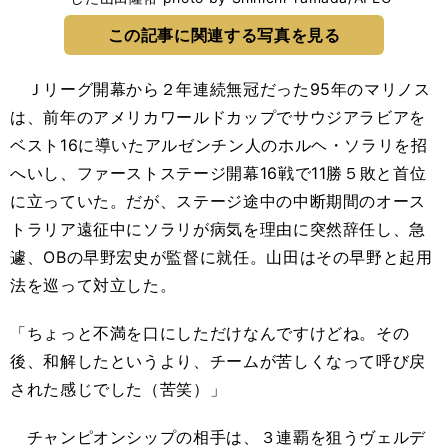
この記事に関連する写真を見る
Ｊリーグ開幕から２年連続無冠だった95年のマリノス
は、前年のアメリカワールドカップでサウジアラビアを
ベスト16に導いたアルゼンチン人のホルヘ・ソラリを招
へいし、ファーストステージ開幕16戦で11勝５敗と首位
に立っていた。だが、ステージ途中の中断期間のオース
トラリア遠征中にソラリが病気を理由に突然辞任し、急
遽、OBの早野宏史が監督に就任。山田はその早野と起用
法を巡って対立した。
「ちょっと不満を口にしただけなんですけどね。その
後、和解したというより、チームが苦しくなって呼び戻
された感じでした（苦笑）」
チャンピオンシップの相手は、３連覇を狙うヴェルデ