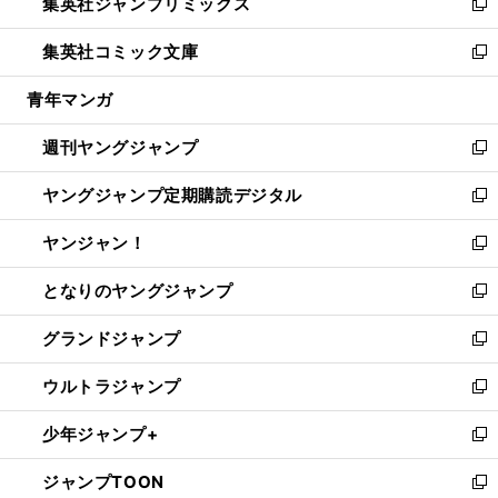
集英社ジャンプリミックス
く
で
ド
ィ
い
新
開
ウ
ン
ウ
し
集英社コミック文庫
く
で
ド
ィ
い
新
開
ウ
ン
ウ
し
青年マンガ
く
で
ド
ィ
い
開
ウ
ン
ウ
週刊ヤングジャンプ
く
で
ド
ィ
新
開
ウ
ン
し
ヤングジャンプ定期購読デジタル
く
で
ド
い
新
開
ウ
ウ
し
ヤンジャン！
く
で
ィ
い
新
開
ン
ウ
し
となりのヤングジャンプ
く
ド
ィ
い
新
ウ
ン
ウ
し
グランドジャンプ
で
ド
ィ
い
新
開
ウ
ン
ウ
し
ウルトラジャンプ
く
で
ド
ィ
い
新
開
ウ
ン
ウ
し
少年ジャンプ+
く
で
ド
ィ
い
新
開
ウ
ン
ウ
し
ジャンプTOON
く
で
ド
ィ
い
新