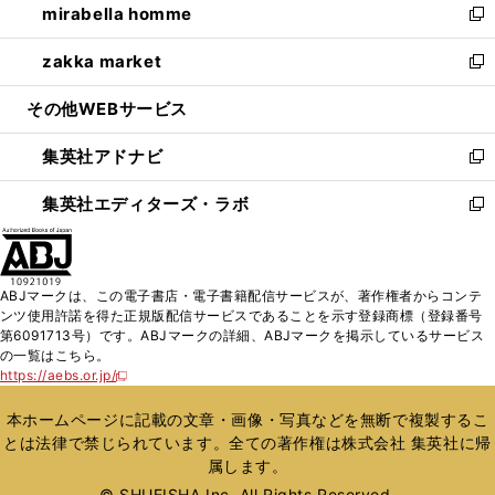
mirabella homme
く
で
ド
ィ
い
新
開
ウ
ン
ウ
し
zakka market
く
で
ド
ィ
い
新
開
ウ
ン
ウ
し
その他WEBサービス
く
で
ド
ィ
い
開
ウ
ン
ウ
集英社アドナビ
く
で
ド
ィ
新
開
ウ
ン
し
集英社エディターズ・ラボ
く
で
ド
い
新
開
ウ
ウ
し
く
で
ィ
い
開
ン
ウ
ABJマークは、この電子書店・電子書籍配信サービスが、著作権者からコンテ
く
ド
ィ
ンツ使用許諾を得た正規版配信サービスであることを示す登録商標（登録番号
ウ
ン
第6091713号）です。ABJマークの詳細、ABJマークを掲示しているサービス
で
ド
の一覧はこちら。
開
ウ
https://aebs.or.jp/
新
く
で
し
い
開
本ホームページに記載の文章・画像・写真などを無断で複製するこ
ウ
く
とは法律で禁じられています。全ての著作権は株式会社 集英社に帰
ィ
属します。
ン
ド
© SHUEISHA Inc. All Rights Reserved.