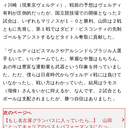
ィ川崎（現東京ヴェルディ）。戦前の予想はヴェルディ
有利が圧倒的だったが、国立競技場での開催となった２
試合は、いずれもマリノスが１－０と勝利。山田は２戦
ともに先発し、第１戦ではダビド・ビスコンティの先制
ゴールをアシストするなどタイトル奪取に貢献した。
「ヴェルディはビスマルクやアルシンドらブラジル人選
手もいて、いいチームでした。華麗な中盤はもちろん、
あの年は豊富な運動量も武器という印象を持っていまし
た。ただ、僕らは日産時代からヴェルディ戦には負けて
いなかったし、戦い方はわかっていた。結局はラモス
（瑠偉）さんをいかに抑えるか、なんです。２試合とも
ボールは支配されましたが、勝つ自信はありました」
次のページへ
【もし名古屋グランパスに入っていたら...】 山田
にとってキャリアのベストパフォーマンスになった