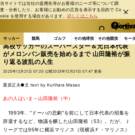
当サイトでは当社の提携先等がお客様のニーズ等について調
査・分析したり、お客様にお勧めの広告を表⽰する⽬的で Co
閉じ
okie を使⽤する場合があります。
詳しくはこちら
る
マイペ
web Sportiva (webスポルティーバ)
検索
メニュ
we
ー
サッカーの記事一覧
Jリーグ他
Jリーグ
高校サ
b
ジ
サッカー
競馬
ゴルフ
その他球技
その他競技
モー
ス
高校サッカーのスーパースター＆元日本代表
ポ
がメロンパン販売を始めるまで 山田隆裕が振
ル
り返る波乱の人生
テ
ィ
2025年12月21日 07:20 公開
2025年12月21日 07:47 更新
ー
バ
栗原正夫●文 text by Kurihara Masao
あの人はいま～山田隆裕（中）
1993年、"ドーハの悲劇"を前にして日本代表の招集を
辞退するなど、物議を醸した山田隆裕（53）。だが、Ｊ
リーグでは95年に横浜マリノス（現横浜Ｆ・マリノス）