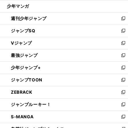
ウ
じ
少年マンガ
で
る
開
週刊少年ジャンプ
く
新
し
ジャンプSQ
い
新
ウ
し
Vジャンプ
ィ
い
新
ン
ウ
し
最強ジャンプ
ド
ィ
い
新
ウ
ン
ウ
し
少年ジャンプ+
で
ド
ィ
い
新
開
ウ
ン
ウ
し
ジャンプTOON
く
で
ド
ィ
い
新
開
ウ
ン
ウ
し
ZEBRACK
く
で
ド
ィ
い
新
開
ウ
ン
ウ
し
ジャンプルーキー！
く
で
ド
ィ
い
新
開
ウ
ン
ウ
し
S-MANGA
く
で
ド
ィ
い
新
開
ウ
ン
ウ
し