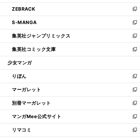
開
ウ
ン
ウ
し
ZEBRACK
く
で
ド
ィ
い
新
開
ウ
ン
ウ
し
S-MANGA
く
で
ド
ィ
い
新
開
ウ
ン
ウ
し
集英社ジャンプリミックス
く
で
ド
ィ
い
新
開
ウ
ン
ウ
し
集英社コミック文庫
く
で
ド
ィ
い
新
開
ウ
ン
ウ
し
少女マンガ
く
で
ド
ィ
い
開
ウ
ン
ウ
りぼん
く
で
ド
ィ
新
開
ウ
ン
し
マーガレット
く
で
ド
い
新
開
ウ
ウ
し
別冊マーガレット
く
で
ィ
い
新
開
ン
ウ
し
マンガMee公式サイト
く
ド
ィ
い
新
ウ
ン
ウ
し
リマコミ
で
ド
ィ
い
新
開
ウ
ン
ウ
し