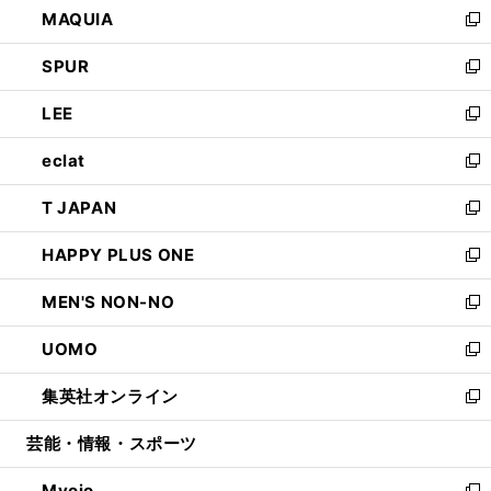
MAQUIA
ド
ィ
い
新
ウ
ン
ウ
し
SPUR
で
ド
ィ
い
新
開
ウ
ン
ウ
し
LEE
く
で
ド
ィ
い
新
開
ウ
ン
ウ
し
eclat
く
で
ド
ィ
い
新
開
ウ
ン
ウ
し
T JAPAN
く
で
ド
ィ
い
新
開
ウ
ン
ウ
し
HAPPY PLUS ONE
く
で
ド
ィ
い
新
開
ウ
ン
ウ
し
MEN'S NON-NO
く
で
ド
ィ
い
新
開
ウ
ン
ウ
し
UOMO
く
で
ド
ィ
い
新
開
ウ
ン
ウ
し
集英社オンライン
く
で
ド
ィ
い
新
開
ウ
ン
ウ
し
芸能・情報・スポーツ
く
で
ド
ィ
い
開
ウ
ン
ウ
Myojo
く
で