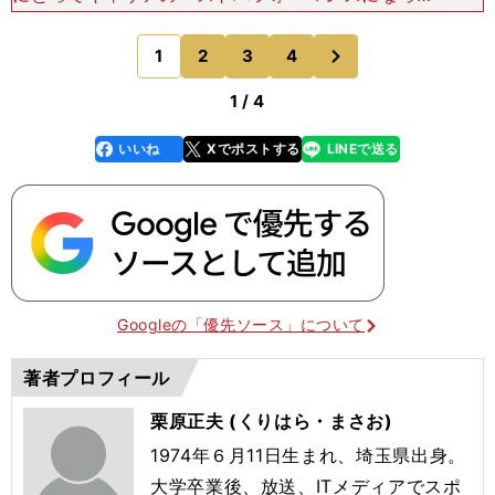
のも、この年の試合だった。「ファーストステージ
に三ツ沢で（名古屋）グランパスに２－０で勝ちま
次
1
2
3
4
のページへ
した。そ
1 / 4
いいね
Xでポストする
LINEで送る
line
faceboo
x
k
Googleの「優先ソース」について
著者プロフィール
栗原正夫 (くりはら・まさお)
1974
年６月
11
日生まれ、埼玉県出身。
大学卒業後、放送、
IT
メディアでスポ