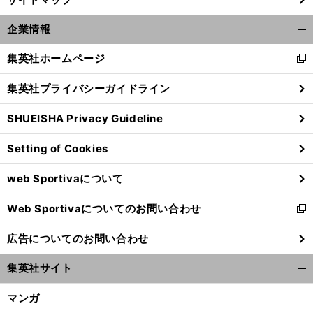
企業情報
開
く/
集英社ホームページ
新
閉
し
じ
集英社プライバシーガイドライン
い
る
ウ
SHUEISHA Privacy Guideline
ィ
ン
Setting of Cookies
ド
ウ
web Sportivaについて
で
開
Web Sportivaについてのお問い合わせ
く
新
し
広告についてのお問い合わせ
い
ウ
集英社サイト
ィ
開
ン
く/
マンガ
ド
閉