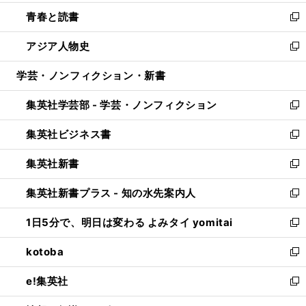
ウ
ン
ウ
し
青春と読書
で
ド
ィ
い
新
開
ウ
ン
ウ
し
アジア人物史
く
で
ド
ィ
い
新
開
ウ
ン
ウ
し
学芸・ノンフィクション・新書
く
で
ド
ィ
い
開
ウ
ン
ウ
集英社学芸部 - 学芸・ノンフィクション
く
で
ド
ィ
新
開
ウ
ン
し
集英社ビジネス書
く
で
ド
い
新
開
ウ
ウ
し
集英社新書
く
で
ィ
い
新
開
ン
ウ
し
集英社新書プラス - 知の水先案内人
く
ド
ィ
い
新
ウ
ン
ウ
し
1日5分で、明日は変わる よみタイ yomitai
で
ド
ィ
い
新
開
ウ
ン
ウ
し
kotoba
く
で
ド
ィ
い
新
開
ウ
ン
ウ
し
e!集英社
く
で
ド
ィ
い
新
開
ウ
ン
ウ
し