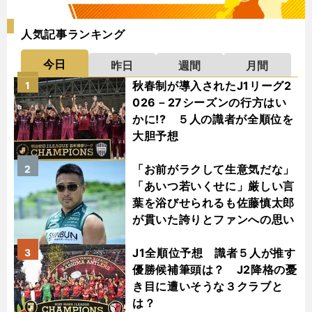
人気記事ランキング
今日
昨日
週間
月間
秋春制が導入されたJ1リーグ2
1
026－27シーズンの行方はい
かに!? ５人の識者が全順位を
大胆予想
「お前がラクして生意気だな」
2
「あいつ若いくせに」厳しい言
葉を浴びせられるも佐藤慎太郎
が貫いた誇りとファンへの思い
J1全順位予想 識者５人が推す
3
優勝候補筆頭は？ J2降格の憂
き目に遭いそうな３クラブと
は？