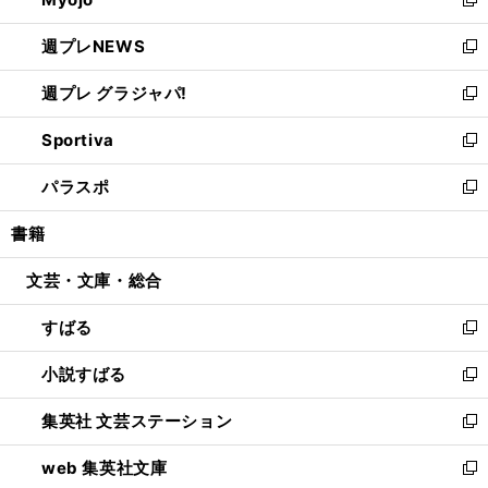
ド
ィ
新
開
ウ
ン
し
週プレNEWS
く
で
ド
い
新
開
ウ
ウ
し
週プレ グラジャパ!
く
で
ィ
い
新
開
ン
ウ
し
Sportiva
く
ド
ィ
い
新
ウ
ン
ウ
し
パラスポ
で
ド
ィ
い
新
開
ウ
ン
ウ
し
書籍
く
で
ド
ィ
い
開
ウ
ン
ウ
文芸・文庫・総合
く
で
ド
ィ
開
ウ
ン
すばる
く
で
ド
新
開
ウ
し
小説すばる
く
で
い
新
開
ウ
し
集英社 文芸ステーション
く
ィ
い
新
ン
ウ
し
web 集英社文庫
ド
ィ
い
新