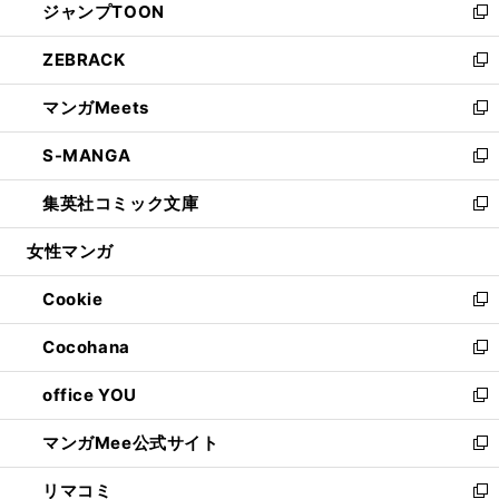
ジャンプTOON
く
で
ド
ィ
い
新
開
ウ
ン
ウ
し
ZEBRACK
く
で
ド
ィ
い
新
開
ウ
ン
ウ
し
マンガMeets
く
で
ド
ィ
い
新
開
ウ
ン
ウ
し
S-MANGA
く
で
ド
ィ
い
新
開
ウ
ン
ウ
し
集英社コミック文庫
く
で
ド
ィ
い
新
開
ウ
ン
ウ
し
女性マンガ
く
で
ド
ィ
い
開
ウ
ン
ウ
Cookie
く
で
ド
ィ
新
開
ウ
ン
し
Cocohana
く
で
ド
い
新
開
ウ
ウ
し
office YOU
く
で
ィ
い
新
開
ン
ウ
し
マンガMee公式サイト
く
ド
ィ
い
新
ウ
ン
ウ
し
リマコミ
で
ド
ィ
い
新