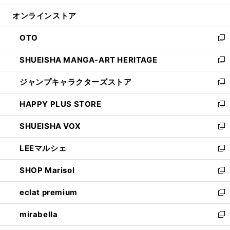
開
ン
ウ
オンラインストア
く
ド
ィ
ウ
ン
OTO
で
ド
新
開
ウ
し
SHUEISHA MANGA-ART HERITAGE
く
で
い
新
開
ウ
し
ジャンプキャラクターズストア
く
ィ
い
新
ン
ウ
し
HAPPY PLUS STORE
ド
ィ
い
新
ウ
ン
ウ
し
SHUEISHA VOX
で
ド
ィ
い
新
開
ウ
ン
ウ
し
LEEマルシェ
く
で
ド
ィ
い
新
開
ウ
ン
ウ
し
SHOP Marisol
く
で
ド
ィ
い
新
開
ウ
ン
ウ
し
eclat premium
く
で
ド
ィ
い
新
開
ウ
ン
ウ
し
mirabella
く
で
ド
ィ
い
新
開
ウ
ン
ウ
し