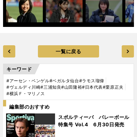
一覧に戻る
キーワード
#アーセン・ベンゲル
#ベガルタ仙台
#ラモス瑠偉
#ヴェルディ川崎
#三浦知良
#山田隆裕
#日本代表
#栗原正夫
#横浜Ｆ・マリノス
編集部のおすすめ
スポルティーバ バレーボール
特集号 Vol.4 6月30日発売