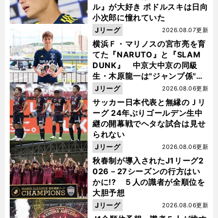
ル』が大好き ポドルスキは日向
小次郎に憧れていた
Jリーグ
2026.08.07更新
横浜Ｆ・マリノスの宮市亮を育
てた『NARUTO』と『SLAM
DUNK』 中京大中京の同級
生・木原龍一は"ジャンプ係"だ
った
Jリーグ
2026.08.06更新
サッカー日本代表と無縁のＪリ
ーグ 24年ぶりゴールデン生中
継の開幕戦でヘタな試合は見せ
られない
Jリーグ
2026.08.06更新
秋春制が導入されたJ1リーグ2
026－27シーズンの行方はい
かに!? ５人の識者が全順位を
大胆予想
Jリーグ
2026.08.06更新