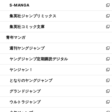
ン
ウ
し
S-MANGA
く
で
ド
ィ
い
新
開
ウ
ン
ウ
し
集英社ジャンプリミックス
く
で
ド
ィ
い
新
開
ウ
ン
ウ
し
集英社コミック文庫
く
で
ド
ィ
い
新
開
ウ
ン
ウ
し
青年マンガ
く
で
ド
ィ
い
開
ウ
ン
ウ
週刊ヤングジャンプ
く
で
ド
ィ
新
開
ウ
ン
し
ヤングジャンプ定期購読デジタル
く
で
ド
い
新
開
ウ
ウ
し
ヤンジャン！
く
で
ィ
い
新
開
ン
ウ
し
となりのヤングジャンプ
く
ド
ィ
い
新
ウ
ン
ウ
し
グランドジャンプ
で
ド
ィ
い
新
開
ウ
ン
ウ
し
ウルトラジャンプ
く
で
ド
ィ
い
新
開
ウ
ン
ウ
し