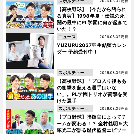
スポルティーバ
2026.08.07更新
動画
【高校野球】【今だから語られ
る真実】1998年夏・伝説の死
闘の最中にPL学園に何が起きて
いた！？
ニュース
2026.08.07更新
YUZURU2027羽生結弦カレン
ダー 予約受付中！
スポルティーバ
2026.08.06更新
動画
【高校野球】「プロ入り後もあ
の衝撃を超える選手はいな
い」。PL学園トリオが衝撃を受
けた選手
スポルティーバ
2026.08.06更新
動画
【プロ野球】指揮官によってチ
ームが変わる！？ 金村義明＆大
塚光二が語る歴代監督エピソー