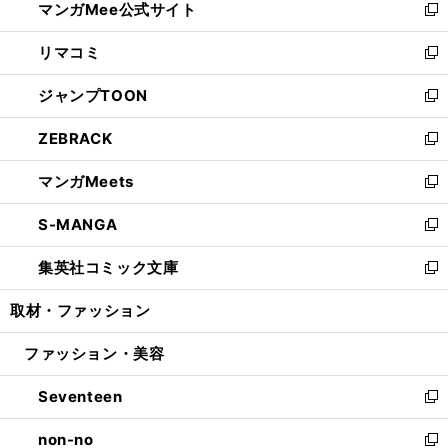
マンガMee公式サイト
く
ド
ィ
い
新
ウ
ン
ウ
し
リマコミ
で
ド
ィ
い
新
開
ウ
ン
ウ
し
ジャンプTOON
く
で
ド
ィ
い
新
開
ウ
ン
ウ
し
ZEBRACK
く
で
ド
ィ
い
新
開
ウ
ン
ウ
し
マンガMeets
く
で
ド
ィ
い
新
開
ウ
ン
ウ
し
S-MANGA
く
で
ド
ィ
い
新
開
ウ
ン
ウ
し
集英社コミック文庫
く
で
ド
ィ
い
新
開
ウ
ン
ウ
し
取材・ファッション
く
で
ド
ィ
い
開
ウ
ン
ウ
ファッション・美容
く
で
ド
ィ
開
ウ
ン
Seventeen
く
で
ド
新
開
ウ
し
non-no
く
で
い
新