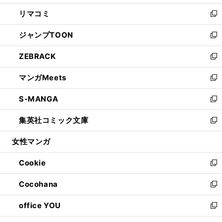
ウ
ン
ウ
し
リマコミ
で
ド
ィ
い
新
開
ウ
ン
ウ
し
ジャンプTOON
く
で
ド
ィ
い
新
開
ウ
ン
ウ
し
ZEBRACK
く
で
ド
ィ
い
新
開
ウ
ン
ウ
し
マンガMeets
く
で
ド
ィ
い
新
開
ウ
ン
ウ
し
S-MANGA
く
で
ド
ィ
い
新
開
ウ
ン
ウ
し
集英社コミック文庫
く
で
ド
ィ
い
新
開
ウ
ン
ウ
し
女性マンガ
く
で
ド
ィ
い
開
ウ
ン
ウ
Cookie
く
で
ド
ィ
新
開
ウ
ン
し
Cocohana
く
で
ド
い
新
開
ウ
ウ
し
office YOU
く
で
ィ
い
新
開
ン
ウ
し