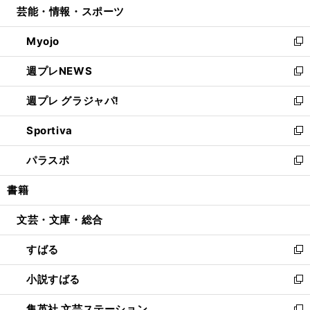
芸能・情報・スポーツ
く
で
ド
ィ
い
開
ウ
ン
ウ
Myojo
く
で
ド
ィ
新
開
ウ
ン
し
週プレNEWS
く
で
ド
い
新
開
ウ
ウ
し
週プレ グラジャパ!
く
で
ィ
い
新
開
ン
ウ
し
Sportiva
く
ド
ィ
い
新
ウ
ン
ウ
し
パラスポ
で
ド
ィ
い
新
開
ウ
ン
ウ
し
書籍
く
で
ド
ィ
い
開
ウ
ン
ウ
文芸・文庫・総合
く
で
ド
ィ
開
ウ
ン
すばる
く
で
ド
新
開
ウ
し
小説すばる
く
で
い
新
開
ウ
し
集英社 文芸ステーション
く