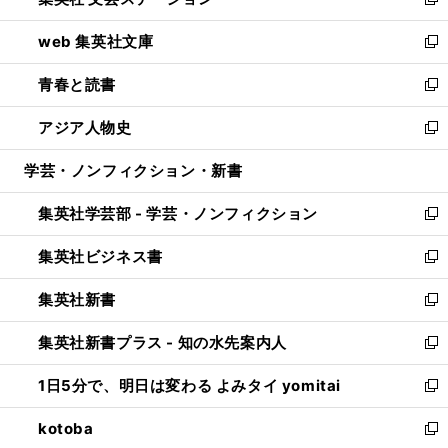
ィ
い
新
ン
ウ
し
web 集英社文庫
ド
ィ
い
新
ウ
ン
ウ
し
青春と読書
で
ド
ィ
い
新
開
ウ
ン
ウ
し
アジア人物史
く
で
ド
ィ
い
新
開
ウ
ン
ウ
し
学芸・ノンフィクション・新書
く
で
ド
ィ
い
開
ウ
ン
ウ
集英社学芸部 - 学芸・ノンフィクション
く
で
ド
ィ
新
開
ウ
ン
し
集英社ビジネス書
く
で
ド
い
新
開
ウ
ウ
し
集英社新書
く
で
ィ
い
新
開
ン
ウ
し
集英社新書プラス - 知の水先案内人
く
ド
ィ
い
新
ウ
ン
ウ
し
1日5分で、明日は変わる よみタイ yomitai
で
ド
ィ
い
新
開
ウ
ン
ウ
し
kotoba
く
で
ド
ィ
い
新