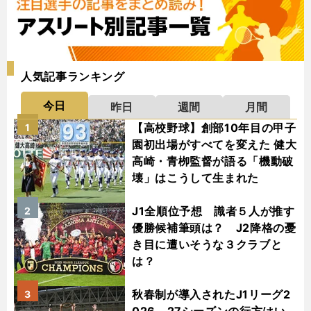
人気記事ランキング
今日
昨日
週間
月間
【高校野球】創部10年目の甲子
1
園初出場がすべてを変えた 健大
高崎・青栁監督が語る「機動破
壊」はこうして生まれた
J1全順位予想 識者５人が推す
2
優勝候補筆頭は？ J2降格の憂
き目に遭いそうな３クラブと
は？
秋春制が導入されたJ1リーグ2
3
026－27シーズンの行方はい