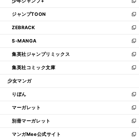
少年ジャンプ+
く
で
ド
ィ
い
新
開
ウ
ン
ウ
し
ジャンプTOON
く
で
ド
ィ
い
新
開
ウ
ン
ウ
し
ZEBRACK
く
で
ド
ィ
い
新
開
ウ
ン
ウ
し
S-MANGA
く
で
ド
ィ
い
新
開
ウ
ン
ウ
し
集英社ジャンプリミックス
く
で
ド
ィ
い
新
開
ウ
ン
ウ
し
集英社コミック文庫
く
で
ド
ィ
い
新
開
ウ
ン
ウ
し
少女マンガ
く
で
ド
ィ
い
開
ウ
ン
ウ
りぼん
く
で
ド
ィ
新
開
ウ
ン
し
マーガレット
く
で
ド
い
新
開
ウ
ウ
し
別冊マーガレット
く
で
ィ
い
新
開
ン
ウ
し
マンガMee公式サイト
く
ド
ィ
い
新