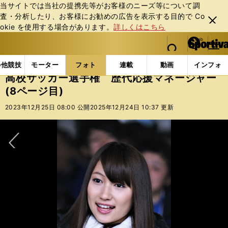
当サイトでは当社の提携先等がお客様のニーズ等について調
査・分析したり、お客様にお勧めの広告を表⽰する⽬的で Co
閉じ
okie を使⽤する場合があります。
詳しくはこちら
る
マイペ
web Sportiva (webスポルティーバ)
検索
メニュ
we
ー
フォトギャラリー
高校サッカー選手権 歴代応援マネージ
b
ジ
の他競技
モーター
フォト
連載
動画
インフォ
ス
高校サッカー選手権 歴代応援マネージャー
ポ
(8ページ目)
ル
テ
2023年12月25日 08:00 公開
2025年12月24日 10:37 更新
ィ
ー
バ
次へ