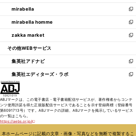
開
ウ
ン
ウ
し
mirabella
く
で
ド
ィ
い
新
開
ウ
ン
ウ
し
mirabella homme
く
で
ド
ィ
い
新
開
ウ
ン
ウ
し
zakka market
く
で
ド
ィ
い
新
開
ウ
ン
ウ
し
その他WEBサービス
く
で
ド
ィ
い
開
ウ
ン
ウ
集英社アドナビ
く
で
ド
ィ
新
開
ウ
ン
し
集英社エディターズ・ラボ
く
で
ド
い
新
開
ウ
ウ
し
く
で
ィ
い
開
ン
ウ
ABJマークは、この電子書店・電子書籍配信サービスが、著作権者からコンテ
く
ド
ィ
ンツ使用許諾を得た正規版配信サービスであることを示す登録商標（登録番号
ウ
ン
第6091713号）です。ABJマークの詳細、ABJマークを掲示しているサービス
で
ド
の一覧はこちら。
開
ウ
https://aebs.or.jp/
新
く
で
し
い
開
本ホームページに記載の文章・画像・写真などを無断で複製するこ