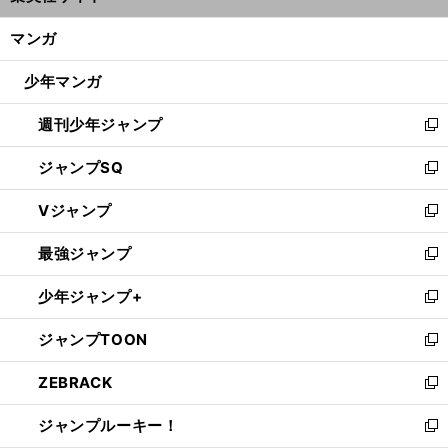
開
ン
く/
マンガ
ド
閉
ウ
じ
少年マンガ
で
る
開
週刊少年ジャンプ
く
新
し
ジャンプSQ
い
新
ウ
し
Vジャンプ
ィ
い
新
ン
ウ
し
最強ジャンプ
ド
ィ
い
新
ウ
ン
ウ
し
少年ジャンプ+
で
ド
ィ
い
新
開
ウ
ン
ウ
し
ジャンプTOON
く
で
ド
ィ
い
新
開
ウ
ン
ウ
し
ZEBRACK
く
で
ド
ィ
い
新
開
ウ
ン
ウ
し
ジャンプルーキー！
く
で
ド
ィ
い
新
開
ウ