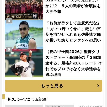
かに!? ５人の識者が全順位を
大胆予想
4
「お前がラクして生意気だな」
「あいつ若いくせに」厳しい言
葉を浴びせられるも佐藤慎太郎
が貫いた誇りとファンへの思い
5
【夏の甲子園2026】聖隷クリ
ストファー・高部陸の「２回加
速する」規格外のストレート そ
れでもプロではなく大学進学を
選ぶ理由
もっと見る
各スポーツコラム記事