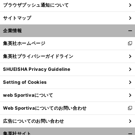
ブラウザプッシュ通知について
サイトマップ
企業情報
開
く/
集英社ホームページ
新
閉
し
じ
集英社プライバシーガイドライン
い
る
ウ
SHUEISHA Privacy Guideline
ィ
ン
Setting of Cookies
ド
ウ
web Sportivaについて
で
開
Web Sportivaについてのお問い合わせ
く
新
し
広告についてのお問い合わせ
い
ウ
集英社サイト
ィ