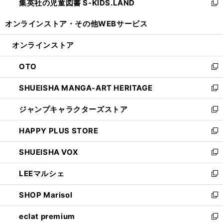
集英社の児童図書 S-KIDS.LAND
く
で
ド
い
新
開
ウ
ウ
し
オンラインストア・
その他WEBサービス
く
で
ィ
い
開
ン
ウ
オンラインストア
く
ド
ィ
ウ
ン
OTO
で
ド
新
開
ウ
し
SHUEISHA MANGA-ART HERITAGE
く
で
い
新
開
ウ
し
ジャンプキャラクターズストア
く
ィ
い
新
ン
ウ
し
HAPPY PLUS STORE
ド
ィ
い
新
ウ
ン
ウ
し
SHUEISHA VOX
で
ド
ィ
い
新
開
ウ
ン
ウ
し
LEEマルシェ
く
で
ド
ィ
い
新
開
ウ
ン
ウ
し
SHOP Marisol
く
で
ド
ィ
い
新
開
ウ
ン
ウ
し
eclat premium
く
で
ド
ィ
い
新