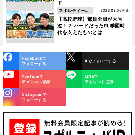
ド
スポルティーバ
2026.08.06更新
動画
【高校野球】部員全員が大号
泣！？ ハードだったPL学園時
代を支えたものとは
cebo
X
Facebookで
Xでフォローする
ok
フォローする
uTube
LINE
YouTubeで
LINEで
チャンネル登録
アカウント追加
stagra
Instagramで
m
フォローする