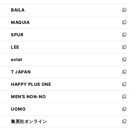
開
ウ
し
BAILA
く
ィ
い
新
ン
ウ
し
MAQUIA
ド
ィ
い
新
ウ
ン
ウ
し
SPUR
で
ド
ィ
い
新
開
ウ
ン
ウ
し
LEE
く
で
ド
ィ
い
新
開
ウ
ン
ウ
し
eclat
く
で
ド
ィ
い
新
開
ウ
ン
ウ
し
T JAPAN
く
で
ド
ィ
い
新
開
ウ
ン
ウ
し
HAPPY PLUS ONE
く
で
ド
ィ
い
新
開
ウ
ン
ウ
し
MEN'S NON-NO
く
で
ド
ィ
い
新
開
ウ
ン
ウ
し
UOMO
く
で
ド
ィ
い
新
開
ウ
ン
ウ
し
集英社オンライン
く
で
ド
ィ
い
新
開
ウ
ン
ウ
し