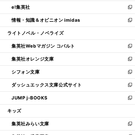
開
ウ
ン
ウ
し
e!集英社
く
で
ド
ィ
い
新
開
ウ
ン
ウ
し
情報・知識＆オピニオン imidas
く
で
ド
ィ
い
新
開
ウ
ン
ウ
し
ライトノベル・ノベライズ
く
で
ド
ィ
い
開
ウ
ン
ウ
集英社Webマガジン コバルト
く
で
ド
ィ
新
開
ウ
ン
し
集英社オレンジ文庫
く
で
ド
い
新
開
ウ
ウ
し
シフォン文庫
く
で
ィ
い
新
開
ン
ウ
し
ダッシュエックス文庫公式サイト
く
ド
ィ
い
新
ウ
ン
ウ
し
JUMP j-BOOKS
で
ド
ィ
い
新
開
ウ
ン
ウ
し
キッズ
く
で
ド
ィ
い
開
ウ
ン
ウ
集英社みらい文庫
く
で
ド
ィ
新
開
ウ
ン
し