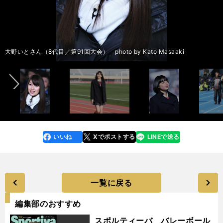
前へ
インタビュー記事＞＞
インタビュー記事＞＞
インタビュー記事＞＞
インタビュー記事＞＞
インタビュー記事＞＞
大野いとさん（8代目／第91回大会） photo by Kato Masaaki
いいね
Xでポストする
LINEで送る
line
faceboo
x
k
一覧に戻る
編集部のおすすめ
スポルティーバ バレーボール