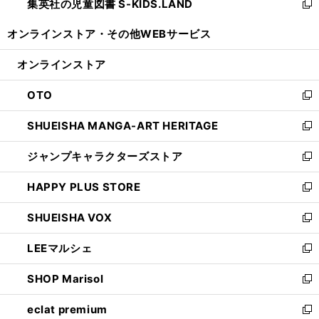
集英社の児童図書 S-KIDS.LAND
く
で
ド
い
新
開
ウ
ウ
し
オンラインストア・
その他WEBサービス
く
で
ィ
い
開
ン
ウ
オンラインストア
く
ド
ィ
ウ
ン
OTO
で
ド
新
開
ウ
し
SHUEISHA MANGA-ART HERITAGE
く
で
い
新
開
ウ
し
ジャンプキャラクターズストア
く
ィ
い
新
ン
ウ
し
HAPPY PLUS STORE
ド
ィ
い
新
ウ
ン
ウ
し
SHUEISHA VOX
で
ド
ィ
い
新
開
ウ
ン
ウ
し
LEEマルシェ
く
で
ド
ィ
い
新
開
ウ
ン
ウ
し
SHOP Marisol
く
で
ド
ィ
い
新
開
ウ
ン
ウ
し
eclat premium
く
で
ド
ィ
い
新