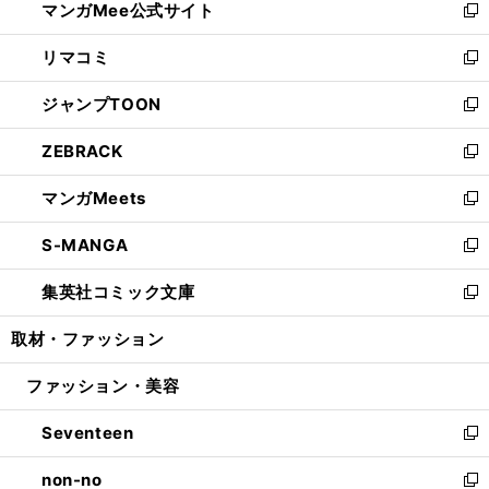
マンガMee公式サイト
く
ド
ィ
い
新
ウ
ン
ウ
し
リマコミ
で
ド
ィ
い
新
開
ウ
ン
ウ
し
ジャンプTOON
く
で
ド
ィ
い
新
開
ウ
ン
ウ
し
ZEBRACK
く
で
ド
ィ
い
新
開
ウ
ン
ウ
し
マンガMeets
く
で
ド
ィ
い
新
開
ウ
ン
ウ
し
S-MANGA
く
で
ド
ィ
い
新
開
ウ
ン
ウ
し
集英社コミック文庫
く
で
ド
ィ
い
新
開
ウ
ン
ウ
し
取材・ファッション
く
で
ド
ィ
い
開
ウ
ン
ウ
ファッション・美容
く
で
ド
ィ
開
ウ
ン
Seventeen
く
で
ド
新
開
ウ
し
non-no
く
で
い
新