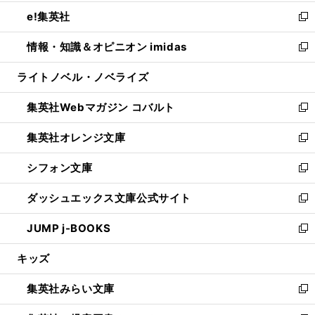
開
ウ
ン
ウ
し
e!集英社
く
で
ド
ィ
い
新
開
ウ
ン
ウ
し
情報・知識＆オピニオン imidas
く
で
ド
ィ
い
新
開
ウ
ン
ウ
し
ライトノベル・ノベライズ
く
で
ド
ィ
い
開
ウ
ン
ウ
集英社Webマガジン コバルト
く
で
ド
ィ
新
開
ウ
ン
し
集英社オレンジ文庫
く
で
ド
い
新
開
ウ
ウ
し
シフォン文庫
く
で
ィ
い
新
開
ン
ウ
し
ダッシュエックス文庫公式サイト
く
ド
ィ
い
新
ウ
ン
ウ
し
JUMP j-BOOKS
で
ド
ィ
い
新
開
ウ
ン
ウ
し
キッズ
く
で
ド
ィ
い
開
ウ
ン
ウ
集英社みらい文庫
く
で
ド
ィ
新
開
ウ
ン
し