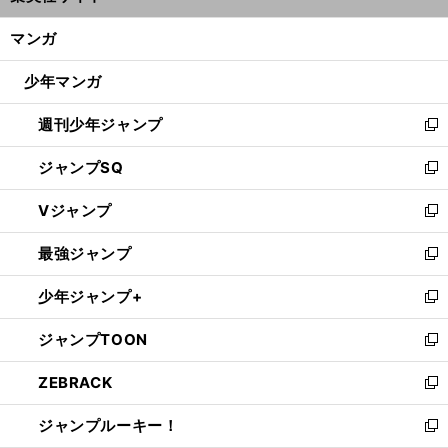
開
ン
く/
マンガ
ド
閉
ウ
じ
少年マンガ
で
る
開
週刊少年ジャンプ
く
新
し
ジャンプSQ
い
新
ウ
し
Vジャンプ
ィ
い
新
ン
ウ
し
最強ジャンプ
ド
ィ
い
新
ウ
ン
ウ
し
少年ジャンプ+
で
ド
ィ
い
新
開
ウ
ン
ウ
し
ジャンプTOON
く
で
ド
ィ
い
新
開
ウ
ン
ウ
し
ZEBRACK
く
で
ド
ィ
い
新
開
ウ
ン
ウ
し
ジャンプルーキー！
く
で
ド
ィ
い
新
開
ウ