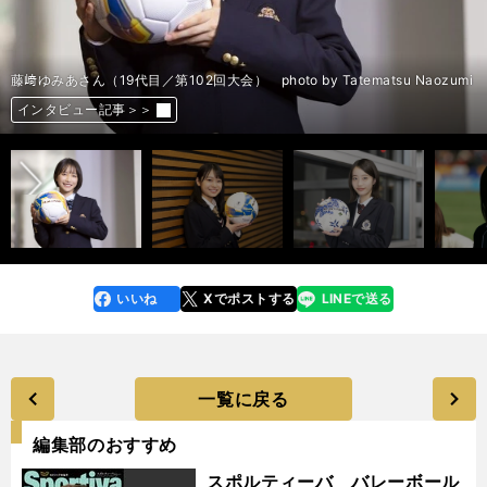
藤﨑ゆみあさん（19代目／第102回大会） photo by Tatematsu Naozumi
前へ
インタビュー記事＞＞
インタビュー記事＞＞
インタビュー記事＞＞
インタビュー記事＞＞
インタビュー記事＞＞
いいね
Xでポストする
LINEで送る
line
faceboo
x
k
一覧に戻る
編集部のおすすめ
スポルティーバ バレーボール