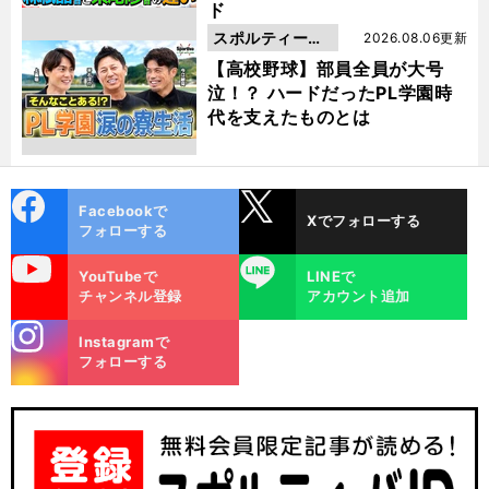
ド
スポルティーバ
2026.08.06更新
動画
【高校野球】部員全員が大号
泣！？ ハードだったPL学園時
代を支えたものとは
cebo
X
Facebookで
Xでフォローする
ok
フォローする
uTube
LINE
YouTubeで
LINEで
チャンネル登録
アカウント追加
stagra
Instagramで
m
フォローする