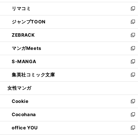
ウ
ン
ウ
し
リマコミ
で
ド
ィ
い
新
開
ウ
ン
ウ
し
ジャンプTOON
く
で
ド
ィ
い
新
開
ウ
ン
ウ
し
ZEBRACK
く
で
ド
ィ
い
新
開
ウ
ン
ウ
し
マンガMeets
く
で
ド
ィ
い
新
開
ウ
ン
ウ
し
S-MANGA
く
で
ド
ィ
い
新
開
ウ
ン
ウ
し
集英社コミック文庫
く
で
ド
ィ
い
新
開
ウ
ン
ウ
し
女性マンガ
く
で
ド
ィ
い
開
ウ
ン
ウ
Cookie
く
で
ド
ィ
新
開
ウ
ン
し
Cocohana
く
で
ド
い
新
開
ウ
ウ
し
office YOU
く
で
ィ
い
新
開
ン
ウ
し