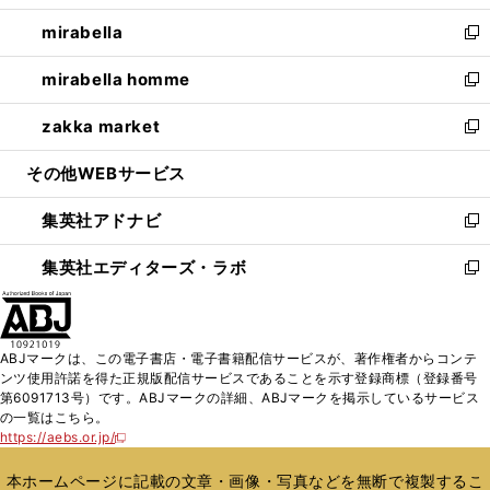
開
ウ
ン
ウ
し
mirabella
く
で
ド
ィ
い
新
開
ウ
ン
ウ
し
mirabella homme
く
で
ド
ィ
い
新
開
ウ
ン
ウ
し
zakka market
く
で
ド
ィ
い
新
開
ウ
ン
ウ
し
その他WEBサービス
く
で
ド
ィ
い
開
ウ
ン
ウ
集英社アドナビ
く
で
ド
ィ
新
開
ウ
ン
し
集英社エディターズ・ラボ
く
で
ド
い
新
開
ウ
ウ
し
く
で
ィ
い
開
ン
ウ
ABJマークは、この電子書店・電子書籍配信サービスが、著作権者からコンテ
く
ド
ィ
ンツ使用許諾を得た正規版配信サービスであることを示す登録商標（登録番号
ウ
ン
第6091713号）です。ABJマークの詳細、ABJマークを掲示しているサービス
で
ド
の一覧はこちら。
開
ウ
https://aebs.or.jp/
新
く
で
し
い
開
本ホームページに記載の文章・画像・写真などを無断で複製するこ