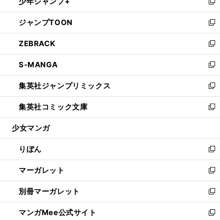
少年ジャンプ+
く
で
ド
ィ
い
新
開
ウ
ン
ウ
し
ジャンプTOON
く
で
ド
ィ
い
新
開
ウ
ン
ウ
し
ZEBRACK
く
で
ド
ィ
い
新
開
ウ
ン
ウ
し
S-MANGA
く
で
ド
ィ
い
新
開
ウ
ン
ウ
し
集英社ジャンプリミックス
く
で
ド
ィ
い
新
開
ウ
ン
ウ
し
集英社コミック文庫
く
で
ド
ィ
い
新
開
ウ
ン
ウ
し
少女マンガ
く
で
ド
ィ
い
開
ウ
ン
ウ
りぼん
く
で
ド
ィ
新
開
ウ
ン
し
マーガレット
く
で
ド
い
新
開
ウ
ウ
し
別冊マーガレット
く
で
ィ
い
新
開
ン
ウ
し
マンガMee公式サイト
く
ド
ィ
い
新