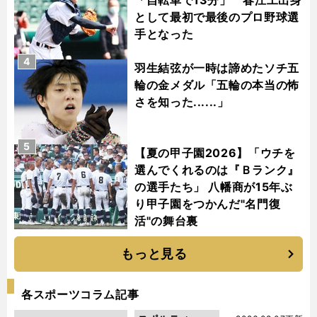
として最初で最後のプロ野球選
手となった
4
羽生結弦が一時は諦めたソチ五
輪の金メダル「五輪の本当の怖
さを知った......」
5
【夏の甲子園2026】「ウチを
選んでくれるのは『Ｂランク』
の選手たち」 八幡商が15年ぶ
り甲子園をつかんだ"名門復
活"の舞台裏
もっと見る
各スポーツコラム記事