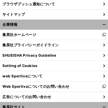
ブラウザプッシュ通知について
サイトマップ
企業情報
開
く/
集英社ホームページ
新
閉
し
じ
集英社プライバシーガイドライン
い
る
ウ
SHUEISHA Privacy Guideline
ィ
ン
Setting of Cookies
ド
ウ
web Sportivaについて
で
開
Web Sportivaについてのお問い合わせ
く
新
し
広告についてのお問い合わせ
い
ウ
集英社サイト
ィ