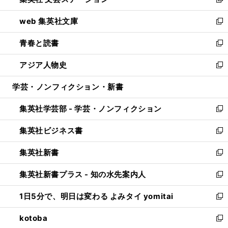
ィ
い
新
ン
ウ
し
web 集英社文庫
ド
ィ
い
新
ウ
ン
ウ
し
青春と読書
で
ド
ィ
い
新
開
ウ
ン
ウ
し
アジア人物史
く
で
ド
ィ
い
新
開
ウ
ン
ウ
し
学芸・ノンフィクション・新書
く
で
ド
ィ
い
開
ウ
ン
ウ
集英社学芸部 - 学芸・ノンフィクション
く
で
ド
ィ
新
開
ウ
ン
し
集英社ビジネス書
く
で
ド
い
新
開
ウ
ウ
し
集英社新書
く
で
ィ
い
新
開
ン
ウ
し
集英社新書プラス - 知の水先案内人
く
ド
ィ
い
新
ウ
ン
ウ
し
1日5分で、明日は変わる よみタイ yomitai
で
ド
ィ
い
新
開
ウ
ン
ウ
し
kotoba
く
で
ド
ィ
い
新