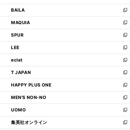
開
ウ
し
BAILA
く
ィ
い
新
ン
ウ
し
MAQUIA
ド
ィ
い
新
ウ
ン
ウ
し
SPUR
で
ド
ィ
い
新
開
ウ
ン
ウ
し
LEE
く
で
ド
ィ
い
新
開
ウ
ン
ウ
し
eclat
く
で
ド
ィ
い
新
開
ウ
ン
ウ
し
T JAPAN
く
で
ド
ィ
い
新
開
ウ
ン
ウ
し
HAPPY PLUS ONE
く
で
ド
ィ
い
新
開
ウ
ン
ウ
し
MEN'S NON-NO
く
で
ド
ィ
い
新
開
ウ
ン
ウ
し
UOMO
く
で
ド
ィ
い
新
開
ウ
ン
ウ
し
集英社オンライン
く
で
ド
ィ
い
新
開
ウ
ン
ウ
し