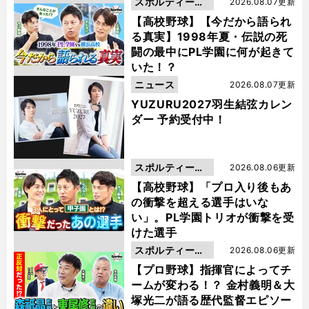
スポルティーバ
2026.08.07更新
動画
【高校野球】【今だから語られ
る真実】1998年夏・伝説の死
闘の最中にPL学園に何が起きて
いた！？
ニュース
2026.08.07更新
YUZURU2027羽生結弦カレン
ダー 予約受付中！
スポルティーバ
2026.08.06更新
動画
【高校野球】「プロ入り後もあ
の衝撃を超える選手はいな
い」。PL学園トリオが衝撃を受
けた選手
スポルティーバ
2026.08.06更新
動画
【プロ野球】指揮官によってチ
ームが変わる！？ 金村義明＆大
塚光二が語る歴代監督エピソー