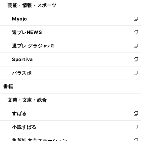
芸能・情報・スポーツ
く
で
ド
ィ
い
開
ウ
ン
ウ
Myojo
く
で
ド
ィ
新
開
ウ
ン
し
週プレNEWS
く
で
ド
い
新
開
ウ
ウ
し
週プレ グラジャパ!
く
で
ィ
い
新
開
ン
ウ
し
Sportiva
く
ド
ィ
い
新
ウ
ン
ウ
し
パラスポ
で
ド
ィ
い
新
開
ウ
ン
ウ
し
書籍
く
で
ド
ィ
い
開
ウ
ン
ウ
文芸・文庫・総合
く
で
ド
ィ
開
ウ
ン
すばる
く
で
ド
新
開
ウ
し
小説すばる
く
で
い
新
開
ウ
し
集英社 文芸ステーション
く