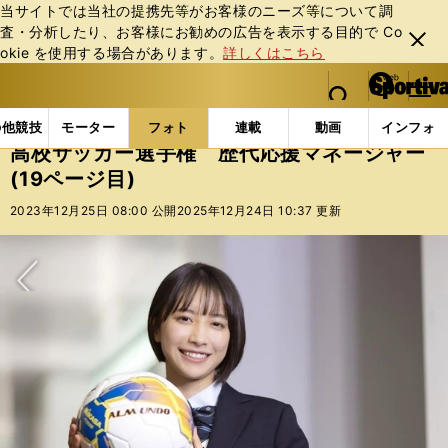
当サイトでは当社の提携先等がお客様のニーズ等について調
査・分析したり、お客様にお勧めの広告を表⽰する⽬的で Co
閉じ
okie を使⽤する場合があります。
詳しくはこちら
る
マイペ
web Sportiva (webスポルティーバ)
検索
メニュ
we
ー
フォトギャラリー
高校サッカー選手権 歴代応援マネージ
b
ジ
の他競技
モーター
フォト
連載
動画
インフォ
ス
高校サッカー選手権 歴代応援マネージャー
ポ
(19ページ目)
ル
テ
2023年12月25日 08:00 公開
2025年12月24日 10:37 更新
ィ
ー
バ
次へ