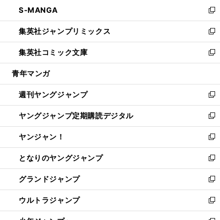
ン
ウ
し
S-MANGA
く
で
ド
ィ
い
新
開
ウ
ン
ウ
し
集英社ジャンプリミックス
く
で
ド
ィ
い
新
開
ウ
ン
ウ
し
集英社コミック文庫
く
で
ド
ィ
い
新
開
ウ
ン
ウ
し
青年マンガ
く
で
ド
ィ
い
開
ウ
ン
ウ
週刊ヤングジャンプ
く
で
ド
ィ
新
開
ウ
ン
し
ヤングジャンプ定期購読デジタル
く
で
ド
い
新
開
ウ
ウ
し
ヤンジャン！
く
で
ィ
い
新
開
ン
ウ
し
となりのヤングジャンプ
く
ド
ィ
い
新
ウ
ン
ウ
し
グランドジャンプ
で
ド
ィ
い
新
開
ウ
ン
ウ
し
ウルトラジャンプ
く
で
ド
ィ
い
新
開
ウ
ン
ウ
し