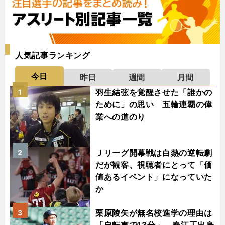
人気記事ランキング
今日
昨日
週間
月間
羽生結弦を覚醒させた「誰かの
1
ために」の思い 五輪連覇の偉
業への道のり
Ｊリーグ開幕戦は白熱の逆転劇
2
だが観客、視聴者にとって「価
値あるイベント」になっていた
か
栗原陵矢が無名校進学の理由は
3
「自転車で13分」 春江工出身