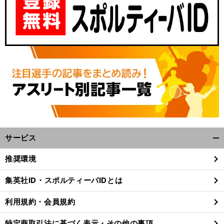
サービス
開
く/
推奨環境
閉
じ
集英社ID・スポルティーバIDとは
る
利用規約・会員規約
特定商取引法に基づく表示・その他の事項