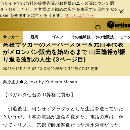
当サイトでは当社の提携先等がお客様のニーズ等について調
査・分析したり、お客様にお勧めの広告を表⽰する⽬的で Co
閉じ
okie を使⽤する場合があります。
詳しくはこちら
る
マイペ
web Sportiva (webスポルティーバ)
検索
メニュ
we
ー
サッカーの記事一覧
Jリーグ他
Jリーグ
高校サ
b
ジ
サッカー
競馬
ゴルフ
その他球技
その他競技
モー
ス
高校サッカーのスーパースター＆元日本代表
ポ
がメロンパン販売を始めるまで 山田隆裕が振
ル
り返る波乱の人生 (3ページ目)
テ
ィ
2025年12月21日 07:20 公開
2025年12月21日 07:47 更新
ー
バ
栗原正夫●文 text by Kurihara Masao
【ベガルタ仙台のJ1昇格に貢献】
引退後は、何もせずダラダラとした生活を送っていた
というが、１本の電話が運命を変えた。電話の声は、か
つてマリノス、京都で師弟関係だった清水秀彦だった。