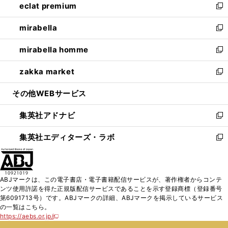
eclat premium
く
で
ド
ィ
い
新
開
ウ
ン
ウ
し
mirabella
く
で
ド
ィ
い
新
開
ウ
ン
ウ
し
mirabella homme
く
で
ド
ィ
い
新
開
ウ
ン
ウ
し
zakka market
く
で
ド
ィ
い
新
開
ウ
ン
ウ
し
その他WEBサービス
く
で
ド
ィ
い
開
ウ
ン
ウ
集英社アドナビ
く
で
ド
ィ
新
開
ウ
ン
し
集英社エディターズ・ラボ
く
で
ド
い
新
開
ウ
ウ
し
く
で
ィ
い
開
ン
ウ
ABJマークは、この電子書店・電子書籍配信サービスが、著作権者からコンテ
く
ド
ィ
ンツ使用許諾を得た正規版配信サービスであることを示す登録商標（登録番号
ウ
ン
第6091713号）です。ABJマークの詳細、ABJマークを掲示しているサービス
で
ド
の一覧はこちら。
開
ウ
https://aebs.or.jp/
新
く
で
し