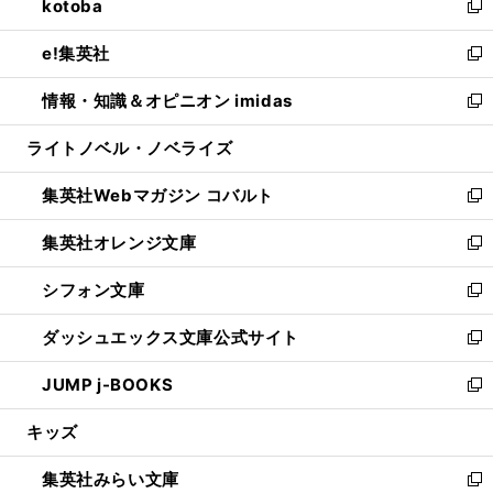
kotoba
く
で
ド
ィ
い
新
開
ウ
ン
ウ
し
e!集英社
く
で
ド
ィ
い
新
開
ウ
ン
ウ
し
情報・知識＆オピニオン imidas
く
で
ド
ィ
い
新
開
ウ
ン
ウ
し
ライトノベル・ノベライズ
く
で
ド
ィ
い
開
ウ
ン
ウ
集英社Webマガジン コバルト
く
で
ド
ィ
新
開
ウ
ン
し
集英社オレンジ文庫
く
で
ド
い
新
開
ウ
ウ
し
シフォン文庫
く
で
ィ
い
新
開
ン
ウ
し
ダッシュエックス文庫公式サイト
く
ド
ィ
い
新
ウ
ン
ウ
し
JUMP j-BOOKS
で
ド
ィ
い
新
開
ウ
ン
ウ
し
キッズ
く
で
ド
ィ
い
開
ウ
ン
ウ
集英社みらい文庫
く
で
ド
ィ
新