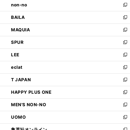
non-no
く
で
い
新
開
ウ
し
BAILA
く
ィ
い
新
ン
ウ
し
MAQUIA
ド
ィ
い
新
ウ
ン
ウ
し
SPUR
で
ド
ィ
い
新
開
ウ
ン
ウ
し
LEE
く
で
ド
ィ
い
新
開
ウ
ン
ウ
し
eclat
く
で
ド
ィ
い
新
開
ウ
ン
ウ
し
T JAPAN
く
で
ド
ィ
い
新
開
ウ
ン
ウ
し
HAPPY PLUS ONE
く
で
ド
ィ
い
新
開
ウ
ン
ウ
し
MEN'S NON-NO
く
で
ド
ィ
い
新
開
ウ
ン
ウ
し
UOMO
く
で
ド
ィ
い
新
開
ウ
ン
ウ
し
集英社オンライン
く
で
ド