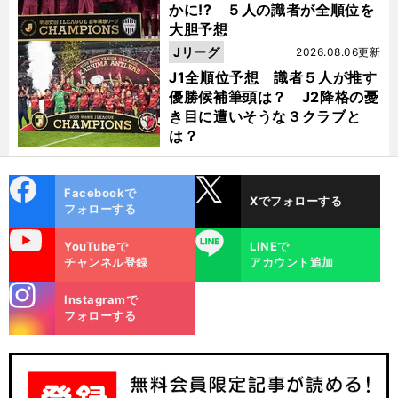
かに!? ５人の識者が全順位を
大胆予想
Jリーグ
2026.08.06更新
J1全順位予想 識者５人が推す
優勝候補筆頭は？ J2降格の憂
き目に遭いそうな３クラブと
は？
cebo
X
Facebookで
Xでフォローする
ok
フォローする
uTube
LINE
YouTubeで
LINEで
チャンネル登録
アカウント追加
stagra
Instagramで
m
フォローする