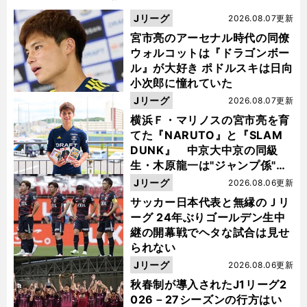
Jリーグ
2026.08.07更新
宮市亮のアーセナル時代の同僚
ウォルコットは『ドラゴンボー
ル』が大好き ポドルスキは日向
小次郎に憧れていた
Jリーグ
2026.08.07更新
横浜Ｆ・マリノスの宮市亮を育
てた『NARUTO』と『SLAM
DUNK』 中京大中京の同級
生・木原龍一は"ジャンプ係"だ
った
Jリーグ
2026.08.06更新
サッカー日本代表と無縁のＪリ
ーグ 24年ぶりゴールデン生中
継の開幕戦でヘタな試合は見せ
られない
Jリーグ
2026.08.06更新
秋春制が導入されたJ1リーグ2
026－27シーズンの行方はい