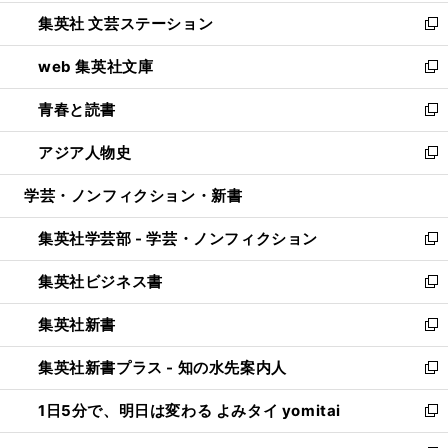
開
ウ
し
集英社 文芸ステーション
く
ィ
い
新
ン
ウ
し
web 集英社文庫
ド
ィ
い
新
ウ
ン
ウ
し
青春と読書
で
ド
ィ
い
新
開
ウ
ン
ウ
し
アジア人物史
く
で
ド
ィ
い
新
開
ウ
ン
ウ
し
学芸・ノンフィクション・新書
く
で
ド
ィ
い
開
ウ
ン
ウ
集英社学芸部 - 学芸・ノンフィクション
く
で
ド
ィ
新
開
ウ
ン
し
集英社ビジネス書
く
で
ド
い
新
開
ウ
ウ
し
集英社新書
く
で
ィ
い
新
開
ン
ウ
し
集英社新書プラス - 知の水先案内人
く
ド
ィ
い
新
ウ
ン
ウ
し
1日5分で、明日は変わる よみタイ yomitai
で
ド
ィ
い
新
開
ウ
ン
ウ
し