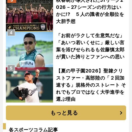
秋春制が導入されたJ1リーグ2
026－27シーズンの行方はい
かに!? ５人の識者が全順位を
大胆予想
4
「お前がラクして生意気だな」
「あいつ若いくせに」厳しい言
葉を浴びせられるも佐藤慎太郎
が貫いた誇りとファンへの思い
5
【夏の甲子園2026】聖隷クリ
ストファー・高部陸の「２回加
速する」規格外のストレート そ
れでもプロではなく大学進学を
選ぶ理由
もっと見る
各スポーツコラム記事