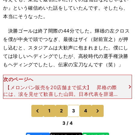
か』という確信めいた話をしていたんです。そしたら、
本当にそうなった。
決勝ゴールは終了間際の44分でした。輝雄の左クロス
を僕が中央で頭でつなぎ、最後はザイ（財前宣之）が押
し込むと、スタジアムは大歓声に包まれました。僕にし
ては珍しいヘディングでしたが、高校時代の選手権決勝
もヘディングでしたし、伝家の宝刀なんです（笑）」
次のページへ
【メロンパン販売を20店舗まで拡大】 昇格の際
には、涙を見せて歓喜した山田。日本代表を辞退し
たこともあったが、サッカーすべてに対してモチベ
ーションを失ったわけではなかったのだろう。「す
次
1
2
3
4
のページへ
のページへ
べては運と縁
前
3 / 4