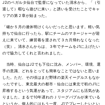
J2のベガルタ仙台で監督になっていた清水から、「（引
退して）暇なら遊びに来い」と誘いを受けたことでキャ
リアの第２章が始まった。
「確か５月の連休明けくらいだったと思います。軽い気
持ちで仙台に行ったら、駅にチームのマネージャーが迎
えに来ていて、練習着を渡されて３カ月帰れなくなった
（笑）。清水さんからは、３年でチームをJ1に上げたい
ので協力してくれと言われました。
当時、仙台はJ2でも下位に沈み、メンバー、環境、選
手の意識、どれをとっても簡単なことではないと思いま
した。ただ、その頃はまだ野球の楽天イーグルスもなか
ったですし、東北最大の都市・仙台には東北で初のJ1に
昇格するという気運があって、スタジアムにも活気があ
りました。まるで10年遅れのＪリーグバブルが来ている
というか。個人的にはもう一度、J1でプレーしたいとい