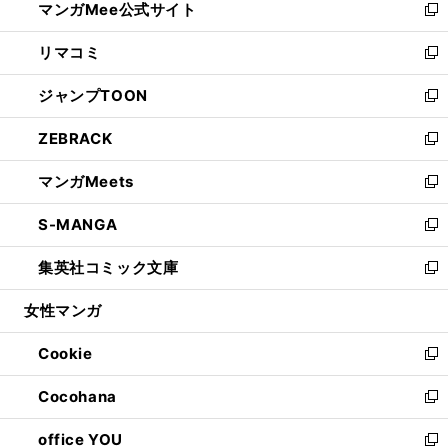
マンガMee公式サイト
く
ド
ィ
い
新
ウ
ン
ウ
し
リマコミ
で
ド
ィ
い
新
開
ウ
ン
ウ
し
ジャンプTOON
く
で
ド
ィ
い
新
開
ウ
ン
ウ
し
ZEBRACK
く
で
ド
ィ
い
新
開
ウ
ン
ウ
し
マンガMeets
く
で
ド
ィ
い
新
開
ウ
ン
ウ
し
S-MANGA
く
で
ド
ィ
い
新
開
ウ
ン
ウ
し
集英社コミック文庫
く
で
ド
ィ
い
新
開
ウ
ン
ウ
し
女性マンガ
く
で
ド
ィ
い
開
ウ
ン
ウ
Cookie
く
で
ド
ィ
新
開
ウ
ン
し
Cocohana
く
で
ド
い
新
開
ウ
ウ
し
office YOU
く
で
ィ
い
新