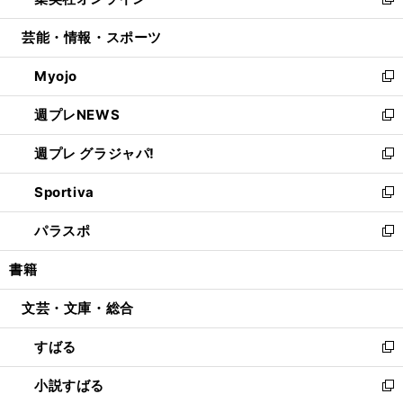
ィ
い
新
開
ウ
ン
ウ
し
芸能・情報・スポーツ
く
で
ド
ィ
い
開
ウ
ン
ウ
Myojo
く
で
ド
ィ
新
開
ウ
ン
し
週プレNEWS
く
で
ド
い
新
開
ウ
ウ
し
週プレ グラジャパ!
く
で
ィ
い
新
開
ン
ウ
し
Sportiva
く
ド
ィ
い
新
ウ
ン
ウ
し
パラスポ
で
ド
ィ
い
新
開
ウ
ン
ウ
し
書籍
く
で
ド
ィ
い
開
ウ
ン
ウ
文芸・文庫・総合
く
で
ド
ィ
開
ウ
ン
すばる
く
で
ド
新
開
ウ
し
小説すばる
く
で
い
新