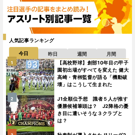
人気記事ランキング
今日
昨日
週間
月間
【高校野球】創部10年目の甲子
1
園初出場がすべてを変えた 健大
高崎・青栁監督が語る「機動破
壊」はこうして生まれた
J1全順位予想 識者５人が推す
2
優勝候補筆頭は？ J2降格の憂
き目に遭いそうな３クラブと
は？
3