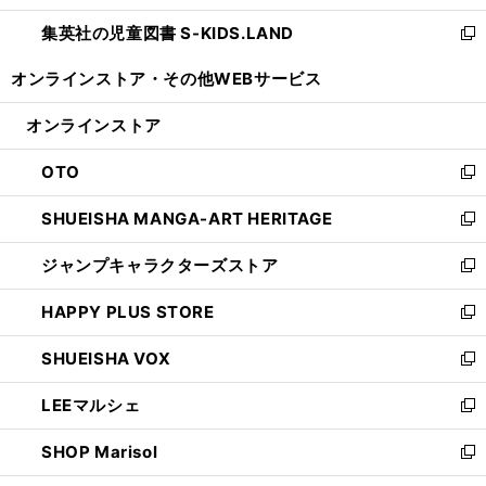
開
ウ
ン
し
集英社の児童図書 S-KIDS.LAND
く
で
ド
い
新
開
ウ
ウ
し
オンラインストア・
その他WEBサービス
く
で
ィ
い
開
ン
ウ
オンラインストア
く
ド
ィ
ウ
ン
OTO
で
ド
新
開
ウ
し
SHUEISHA MANGA-ART HERITAGE
く
で
い
新
開
ウ
し
ジャンプキャラクターズストア
く
ィ
い
新
ン
ウ
し
HAPPY PLUS STORE
ド
ィ
い
新
ウ
ン
ウ
し
SHUEISHA VOX
で
ド
ィ
い
新
開
ウ
ン
ウ
し
LEEマルシェ
く
で
ド
ィ
い
新
開
ウ
ン
ウ
し
SHOP Marisol
く
で
ド
ィ
い
新
開
ウ
ン
ウ
し