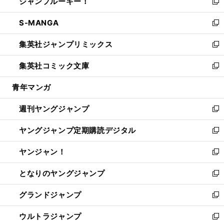
ジャンプルーキー！
く
で
ド
ィ
い
新
開
ウ
ン
ウ
し
S-MANGA
く
で
ド
ィ
い
新
開
ウ
ン
ウ
し
集英社ジャンプリミックス
く
で
ド
ィ
い
新
開
ウ
ン
ウ
し
集英社コミック文庫
く
で
ド
ィ
い
新
開
ウ
ン
ウ
し
青年マンガ
く
で
ド
ィ
い
開
ウ
ン
ウ
週刊ヤングジャンプ
く
で
ド
ィ
新
開
ウ
ン
し
ヤングジャンプ定期購読デジタル
く
で
ド
い
新
開
ウ
ウ
し
ヤンジャン！
く
で
ィ
い
新
開
ン
ウ
し
となりのヤングジャンプ
く
ド
ィ
い
新
ウ
ン
ウ
し
グランドジャンプ
で
ド
ィ
い
新
開
ウ
ン
ウ
し
ウルトラジャンプ
く
で
ド
ィ
い
新