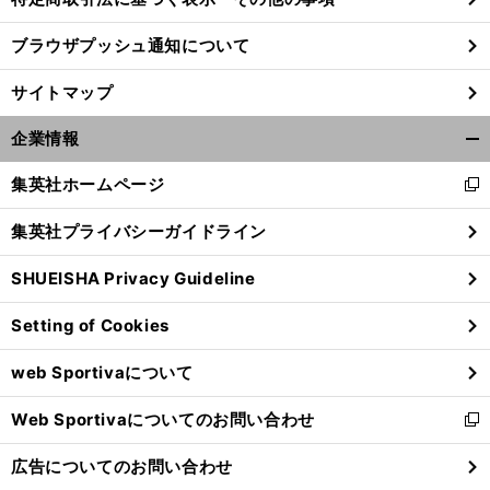
ブラウザプッシュ通知について
前
へ
サイトマップ
企業情報
開
く/
集英社ホームページ
新
閉
し
じ
集英社プライバシーガイドライン
い
る
ウ
SHUEISHA Privacy Guideline
ィ
ン
Setting of Cookies
ド
ウ
web Sportivaについて
で
開
Web Sportivaについてのお問い合わせ
く
新
し
広告についてのお問い合わせ
い