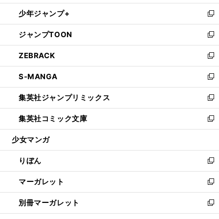
開
ウ
ン
ウ
し
少年ジャンプ+
く
で
ド
ィ
い
新
開
ウ
ン
ウ
し
ジャンプTOON
く
で
ド
ィ
い
新
開
ウ
ン
ウ
し
ZEBRACK
く
で
ド
ィ
い
新
開
ウ
ン
ウ
し
S-MANGA
く
で
ド
ィ
い
新
開
ウ
ン
ウ
し
集英社ジャンプリミックス
く
で
ド
ィ
い
新
開
ウ
ン
ウ
し
集英社コミック文庫
く
で
ド
ィ
い
新
開
ウ
ン
ウ
し
少女マンガ
く
で
ド
ィ
い
開
ウ
ン
ウ
りぼん
く
で
ド
ィ
新
開
ウ
ン
し
マーガレット
く
で
ド
い
新
開
ウ
ウ
し
別冊マーガレット
く
で
ィ
い
新
開
ン
ウ
し