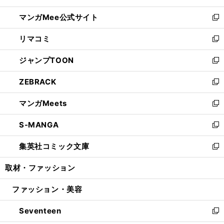
開
ン
ウ
し
マンガMee公式サイト
く
ド
ィ
い
新
ウ
ン
ウ
し
リマコミ
で
ド
ィ
い
新
開
ウ
ン
ウ
し
ジャンプTOON
く
で
ド
ィ
い
新
開
ウ
ン
ウ
し
ZEBRACK
く
で
ド
ィ
い
新
開
ウ
ン
ウ
し
マンガMeets
く
で
ド
ィ
い
新
開
ウ
ン
ウ
し
S-MANGA
く
で
ド
ィ
い
新
開
ウ
ン
ウ
し
集英社コミック文庫
く
で
ド
ィ
い
新
開
ウ
ン
ウ
し
取材・ファッション
く
で
ド
ィ
い
開
ウ
ン
ウ
ファッション・美容
く
で
ド
ィ
開
ウ
ン
Seventeen
く
で
ド
新
開
ウ
し