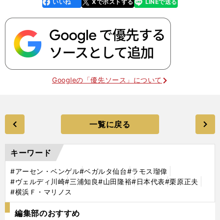
いいね
Xでポストする
LINEで送る
line
faceboo
x
k
Googleの「優先ソース」について
一覧に戻る
キーワード
#アーセン・ベンゲル
#ベガルタ仙台
#ラモス瑠偉
#ヴェルディ川崎
#三浦知良
#山田隆裕
#日本代表
#栗原正夫
#横浜Ｆ・マリノス
編集部のおすすめ