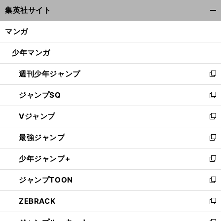
ウ
集英社サイト
ィ
開
ン
く/
マンガ
ド
閉
ウ
じ
少年マンガ
で
る
開
週刊少年ジャンプ
く
新
し
ジャンプSQ
い
新
ウ
し
Vジャンプ
ィ
い
新
ン
ウ
し
最強ジャンプ
ド
ィ
い
新
ウ
ン
ウ
し
少年ジャンプ+
で
ド
ィ
い
新
開
ウ
ン
ウ
し
ジャンプTOON
く
で
ド
ィ
い
新
開
ウ
ン
ウ
し
ZEBRACK
く
で
ド
ィ
い
新
開
ウ
ン
ウ
し