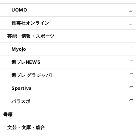
開
ウ
ン
ウ
し
UOMO
く
で
ド
ィ
い
新
開
ウ
ン
ウ
し
集英社オンライン
く
で
ド
ィ
い
新
開
ウ
ン
ウ
し
芸能・情報・スポーツ
く
で
ド
ィ
い
開
ウ
ン
ウ
Myojo
く
で
ド
ィ
新
開
ウ
ン
し
週プレNEWS
く
で
ド
い
新
開
ウ
ウ
し
週プレ グラジャパ!
く
で
ィ
い
新
開
ン
ウ
し
Sportiva
く
ド
ィ
い
新
ウ
ン
ウ
し
パラスポ
で
ド
ィ
い
新
開
ウ
ン
ウ
し
書籍
く
で
ド
ィ
い
開
ウ
ン
ウ
文芸・文庫・総合
く
で
ド
ィ
開
ウ
ン