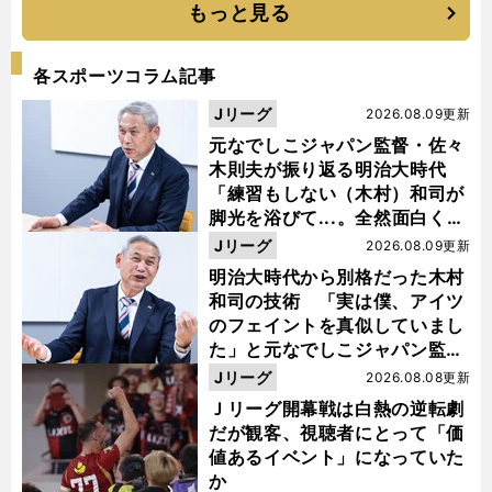
もっと見る
各スポーツコラム記事
Jリーグ
2026.08.09更新
元なでしこジャパン監督・佐々
木則夫が振り返る明治大時代
「練習もしない（木村）和司が
脚光を浴びて...。全然面白くな
い４年間でした」
Jリーグ
2026.08.09更新
明治大時代から別格だった木村
和司の技術 「実は僕、アイツ
のフェイントを真似していまし
た」と元なでしこジャパン監
督・佐々木則夫
Jリーグ
2026.08.08更新
Ｊリーグ開幕戦は白熱の逆転劇
だが観客、視聴者にとって「価
値あるイベント」になっていた
か