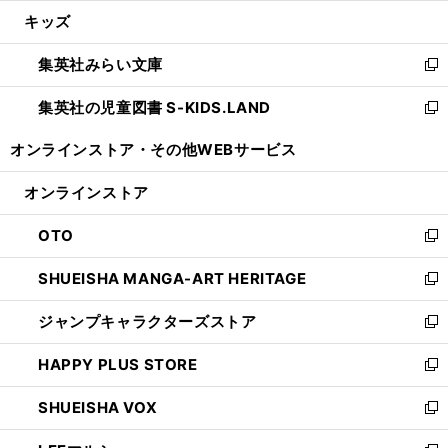
ウ
ン
ウ
し
キッズ
く
で
ド
ィ
い
開
ウ
ン
ウ
集英社みらい文庫
く
で
ド
ィ
新
開
ウ
ン
し
集英社の児童図書 S-KIDS.LAND
く
で
ド
い
新
開
ウ
ウ
し
オンラインストア・
その他WEBサービス
く
で
ィ
い
開
ン
ウ
オンラインストア
く
ド
ィ
ウ
ン
OTO
で
ド
新
開
ウ
し
SHUEISHA MANGA-ART HERITAGE
く
で
い
新
開
ウ
し
ジャンプキャラクターズストア
く
ィ
い
新
ン
ウ
し
HAPPY PLUS STORE
ド
ィ
い
新
ウ
ン
ウ
し
SHUEISHA VOX
で
ド
ィ
い
新
開
ウ
ン
ウ
し