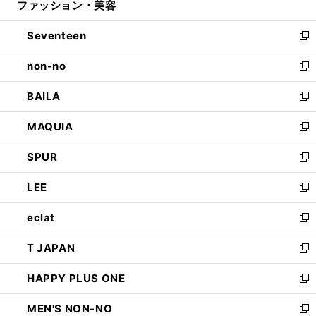
ファッション・美容
く
で
ド
ィ
開
ウ
ン
Seventeen
く
で
ド
新
開
ウ
し
non-no
く
で
い
新
開
ウ
し
BAILA
く
ィ
い
新
ン
ウ
し
MAQUIA
ド
ィ
い
新
ウ
ン
ウ
し
SPUR
で
ド
ィ
い
新
開
ウ
ン
ウ
し
LEE
く
で
ド
ィ
い
新
開
ウ
ン
ウ
し
eclat
く
で
ド
ィ
い
新
開
ウ
ン
ウ
し
T JAPAN
く
で
ド
ィ
い
新
開
ウ
ン
ウ
し
HAPPY PLUS ONE
く
で
ド
ィ
い
新
開
ウ
ン
ウ
し
MEN'S NON-NO
く
で
ド
ィ
い
新