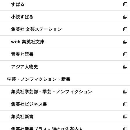
すばる
く
で
ド
新
開
ウ
し
小説すばる
く
で
い
新
開
ウ
し
集英社 文芸ステーション
く
ィ
い
新
ン
ウ
し
web 集英社文庫
ド
ィ
い
新
ウ
ン
ウ
し
青春と読書
で
ド
ィ
い
新
開
ウ
ン
ウ
し
アジア人物史
く
で
ド
ィ
い
新
開
ウ
ン
ウ
し
学芸・ノンフィクション・新書
く
で
ド
ィ
い
開
ウ
ン
ウ
集英社学芸部 - 学芸・ノンフィクション
く
で
ド
ィ
新
開
ウ
ン
し
集英社ビジネス書
く
で
ド
い
新
開
ウ
ウ
し
集英社新書
く
で
ィ
い
新
開
ン
ウ
し
集英社新書プラス - 知の水先案内人
く
ド
ィ
い