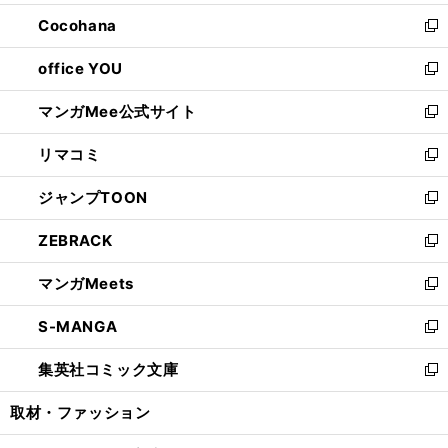
開
ウ
ン
し
Cocohana
く
で
ド
い
新
開
ウ
ウ
し
office YOU
く
で
ィ
い
新
開
ン
ウ
し
マンガMee公式サイト
く
ド
ィ
い
新
ウ
ン
ウ
し
リマコミ
で
ド
ィ
い
新
開
ウ
ン
ウ
し
ジャンプTOON
く
で
ド
ィ
い
新
開
ウ
ン
ウ
し
ZEBRACK
く
で
ド
ィ
い
新
開
ウ
ン
ウ
し
マンガMeets
く
で
ド
ィ
い
新
開
ウ
ン
ウ
し
S-MANGA
く
で
ド
ィ
い
新
開
ウ
ン
ウ
し
集英社コミック文庫
く
で
ド
ィ
い
新
開
ウ
ン
ウ
し
取材・ファッション
く
で
ド
ィ
い
開
ウ
ン
ウ