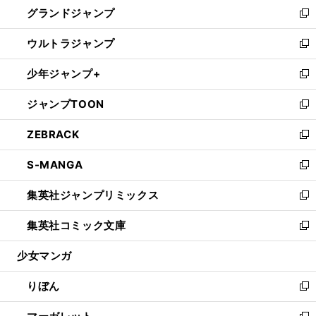
し
グランドジャンプ
で
ド
ィ
い
新
開
ウ
ン
ウ
し
ウルトラジャンプ
く
で
ド
ィ
い
新
開
ウ
ン
ウ
し
少年ジャンプ+
く
で
ド
ィ
い
新
開
ウ
ン
ウ
し
ジャンプTOON
く
で
ド
ィ
い
新
開
ウ
ン
ウ
し
ZEBRACK
く
で
ド
ィ
い
新
開
ウ
ン
ウ
し
S-MANGA
く
で
ド
ィ
い
新
開
ウ
ン
ウ
し
集英社ジャンプリミックス
く
で
ド
ィ
い
新
開
ウ
ン
ウ
し
集英社コミック文庫
く
で
ド
ィ
い
新
開
ウ
ン
ウ
し
少女マンガ
く
で
ド
ィ
い
開
ウ
ン
ウ
りぼん
く
で
ド
ィ
新
開
ウ
ン
し
く