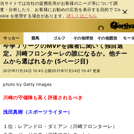
当サイトでは当社の提携先等がお客様のニーズ等について調
査・分析したり、お客様にお勧めの広告を表⽰する⽬的で Co
閉じ
okie を使⽤する場合があります。
詳しくはこちら
る
マイペ
web Sportiva (webスポルティーバ)
検索
メニュ
we
ー
サッカーの記事一覧
Jリーグ他
Jリーグ
今季Ｊ
b
ジ
サッカー
競馬
ゴルフ
その他球技
その他競技
モー
ス
今季ＪリーグのMVPを識者に聞いて独自選
ポ
定。川崎フロンターレの誰になるか。他チー
ル
ムから選ばれるか (5ページ目)
テ
ィ
2021年11月24日 10:45 公開
2021年11月24日 10:47 更新
ー
バ
photo by Getty Images
川崎の守備陣も高く評価されるべき
浅田真樹（スポーツライター）
１位：レアンドロ・ダミアン（川崎フロンターレ）