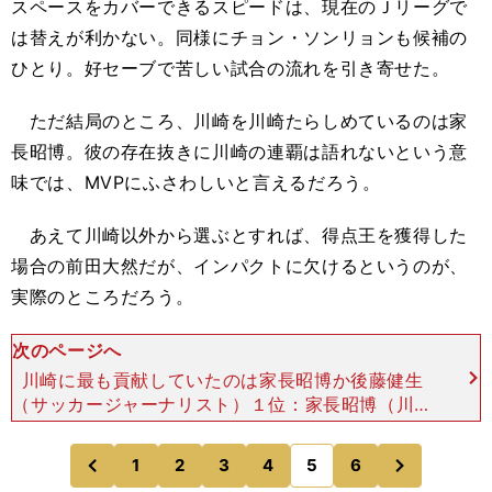
スペースをカバーできるスピードは、現在のＪリーグで
は替えが利かない。同様にチョン・ソンリョンも候補の
ひとり。好セーブで苦しい試合の流れを引き寄せた。
ただ結局のところ、川崎を川崎たらしめているのは家
長昭博。彼の存在抜きに川崎の連覇は語れないという意
味では、MVPにふさわしいと言えるだろう。
あえて川崎以外から選ぶとすれば、得点王を獲得した
場合の前田大然だが、インパクトに欠けるというのが、
実際のところだろう。
次のページへ
川崎に最も貢献していたのは家長昭博か後藤健生
（サッカージャーナリスト）１位：家長昭博（川崎
フロンターレ）２位：レアンドロ・ダミアン（川崎
フロンターレ）３位：前田大然（横浜Ｆ・マリノ
次
1
2
3
4
5
6
のページへ
のページへ
ス）４位：アンド
前