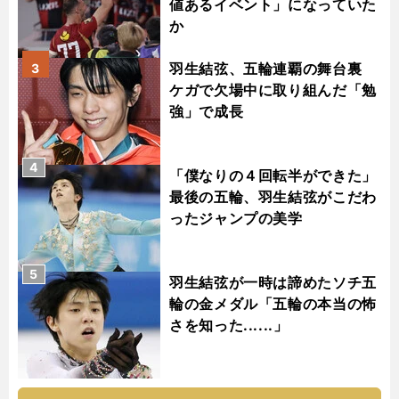
値あるイベント」になっていた
か
羽生結弦、五輪連覇の舞台裏
3
ケガで欠場中に取り組んだ「勉
強」で成長
4
「僕なりの４回転半ができた」
最後の五輪、羽生結弦がこだわ
ったジャンプの美学
5
羽生結弦が一時は諦めたソチ五
輪の金メダル「五輪の本当の怖
さを知った......」