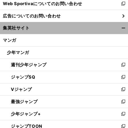
Web Sportivaについてのお問い合わせ
く
新
し
広告についてのお問い合わせ
い
ウ
集英社サイト
ィ
開
ン
く/
マンガ
ド
閉
ウ
じ
少年マンガ
で
る
開
週刊少年ジャンプ
く
新
し
ジャンプSQ
い
新
ウ
し
Vジャンプ
ィ
い
新
ン
ウ
し
最強ジャンプ
ド
ィ
い
新
ウ
ン
ウ
し
少年ジャンプ+
で
ド
ィ
い
新
開
ウ
ン
ウ
し
ジャンプTOON
く
で
ド
ィ
い
新