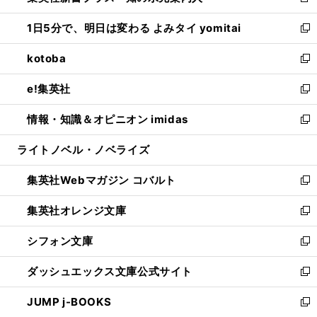
新
ウ
ン
ウ
し
1日5分で、明日は変わる よみタイ yomitai
で
ド
ィ
い
新
開
ウ
ン
ウ
し
kotoba
く
で
ド
ィ
い
新
開
ウ
ン
ウ
し
e!集英社
く
で
ド
ィ
い
新
開
ウ
ン
ウ
し
情報・知識＆オピニオン imidas
く
で
ド
ィ
い
新
開
ウ
ン
ウ
し
ライトノベル・ノベライズ
く
で
ド
ィ
い
開
ウ
ン
ウ
集英社Webマガジン コバルト
く
で
ド
ィ
新
開
ウ
ン
し
集英社オレンジ文庫
く
で
ド
い
新
開
ウ
ウ
し
シフォン文庫
く
で
ィ
い
新
開
ン
ウ
し
ダッシュエックス文庫公式サイト
く
ド
ィ
い
新
ウ
ン
ウ
し
JUMP j-BOOKS
で
ド
ィ
い
新
開