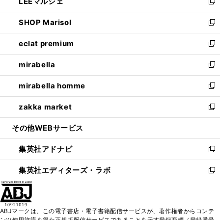
LEEマルシェ
く
で
ド
ィ
い
新
開
ウ
ン
ウ
し
SHOP Marisol
く
で
ド
ィ
い
新
開
ウ
ン
ウ
し
eclat premium
く
で
ド
ィ
い
新
開
ウ
ン
ウ
し
mirabella
く
で
ド
ィ
い
新
開
ウ
ン
ウ
し
mirabella homme
く
で
ド
ィ
い
新
開
ウ
ン
ウ
し
zakka market
く
で
ド
ィ
い
新
開
ウ
ン
ウ
し
その他WEBサービス
く
で
ド
ィ
い
開
ウ
ン
ウ
集英社アドナビ
く
で
ド
ィ
新
開
ウ
ン
し
集英社エディターズ・ラボ
く
で
ド
い
新
開
ウ
ウ
し
く
で
ィ
い
開
ン
ウ
ABJマークは、この電子書店・電子書籍配信サービスが、著作権者からコンテ
く
ド
ィ
ンツ使用許諾を得た正規版配信サービスであることを示す登録商標（登録番号