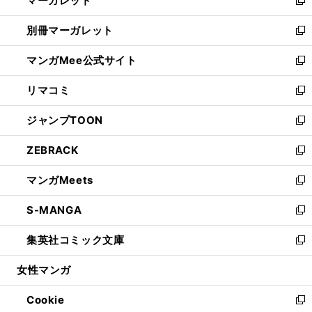
マーガレット
で
ド
い
新
開
ウ
ウ
し
別冊マーガレット
く
で
ィ
い
新
開
ン
ウ
し
マンガMee公式サイト
く
ド
ィ
い
新
ウ
ン
ウ
し
リマコミ
で
ド
ィ
い
新
開
ウ
ン
ウ
し
ジャンプTOON
く
で
ド
ィ
い
新
開
ウ
ン
ウ
し
ZEBRACK
く
で
ド
ィ
い
新
開
ウ
ン
ウ
し
マンガMeets
く
で
ド
ィ
い
新
開
ウ
ン
ウ
し
S-MANGA
く
で
ド
ィ
い
新
開
ウ
ン
ウ
し
集英社コミック文庫
く
で
ド
ィ
い
新
開
ウ
ン
ウ
し
女性マンガ
く
で
ド
ィ
い
開
ウ
ン
ウ
Cookie
く
で
ド
ィ
新