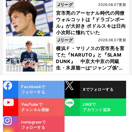
Jリーグ
2026.08.07更新
宮市亮のアーセナル時代の同僚
ウォルコットは『ドラゴンボー
ル』が大好き ポドルスキは日向
小次郎に憧れていた
Jリーグ
2026.08.07更新
横浜Ｆ・マリノスの宮市亮を育
てた『NARUTO』と『SLAM
DUNK』 中京大中京の同級
生・木原龍一は"ジャンプ係"だ
った
cebo
X
Facebookで
Xでフォローする
ok
フォローする
uTube
LINE
YouTubeで
LINEで
チャンネル登録
アカウント追加
stagra
Instagramで
m
フォローする