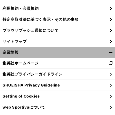
利用規約・会員規約
特定商取引法に基づく表示・その他の事項
ブラウザプッシュ通知について
サイトマップ
企業情報
開
く/
集英社ホームページ
新
閉
し
じ
集英社プライバシーガイドライン
い
る
ウ
前
SHUEISHA Privacy Guideline
ィ
へ
ン
Setting of Cookies
ド
ウ
web Sportivaについて
で
開