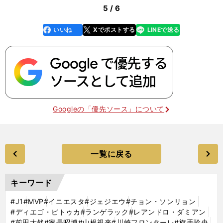
5 / 6
いいね
Xでポストする
LINEで送る
line
faceboo
x
k
Googleの「優先ソース」について
一覧に戻る
キーワード
#J1
#MVP
#イニエスタ
#ジェジエウ
#チョン・ソンリョン
#ディエゴ・ピトゥカ
#ランゲラック
#レアンドロ・ダミアン
#前田大然
#家長昭博
#山根視来
#川崎フロンターレ
#旗手玲央