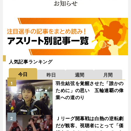
人気記事ランキング
今日
昨日
週間
月間
羽生結弦を覚醒させた「誰かの
1
ために」の思い 五輪連覇の偉
業への道のり
Ｊリーグ開幕戦は白熱の逆転劇
2
だが観客、視聴者にとって「価