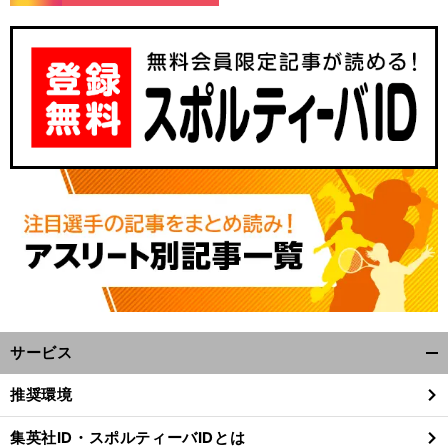
サービス
開
く/
推奨環境
閉
じ
集英社ID・スポルティーバIDとは
る