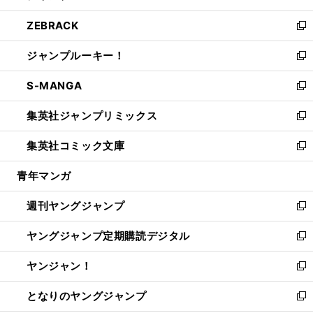
開
ウ
ン
ウ
し
ZEBRACK
く
で
ド
ィ
い
新
開
ウ
ン
ウ
し
ジャンプルーキー！
く
で
ド
ィ
い
新
開
ウ
ン
ウ
し
S-MANGA
く
で
ド
ィ
い
新
開
ウ
ン
ウ
し
集英社ジャンプリミックス
く
で
ド
ィ
い
新
開
ウ
ン
ウ
し
集英社コミック文庫
く
で
ド
ィ
い
新
開
ウ
ン
ウ
し
青年マンガ
く
で
ド
ィ
い
開
ウ
ン
ウ
週刊ヤングジャンプ
く
で
ド
ィ
新
開
ウ
ン
し
ヤングジャンプ定期購読デジタル
く
で
ド
い
新
開
ウ
ウ
し
ヤンジャン！
く
で
ィ
い
新
開
ン
ウ
し
となりのヤングジャンプ
く
ド
ィ
い
新
ウ
ン
ウ