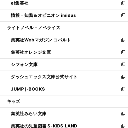
e!集英社
く
で
ド
ィ
い
新
開
ウ
ン
ウ
し
情報・知識＆オピニオン imidas
く
で
ド
ィ
い
新
開
ウ
ン
ウ
し
ライトノベル・ノベライズ
く
で
ド
ィ
い
開
ウ
ン
ウ
集英社Webマガジン コバルト
く
で
ド
ィ
新
開
ウ
ン
し
集英社オレンジ文庫
く
で
ド
い
新
開
ウ
ウ
し
シフォン文庫
く
で
ィ
い
新
開
ン
ウ
し
ダッシュエックス文庫公式サイト
く
ド
ィ
い
新
ウ
ン
ウ
し
JUMP j-BOOKS
で
ド
ィ
い
新
開
ウ
ン
ウ
し
キッズ
く
で
ド
ィ
い
開
ウ
ン
ウ
集英社みらい文庫
く
で
ド
ィ
新
開
ウ
ン
し
集英社の児童図書 S-KIDS.LAND
く
で
ド
い
新