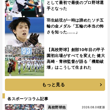
として最初で最後のプロ野球選
手となった
4
羽生結弦が一時は諦めたソチ五
輪の金メダル「五輪の本当の怖
さを知った......」
5
【高校野球】創部10年目の甲子
園初出場がすべてを変えた 健大
高崎・青栁監督が語る「機動破
壊」はこうして生まれた
もっと見る
各スポーツコラム記事
高校野球他
2026.08.08更新