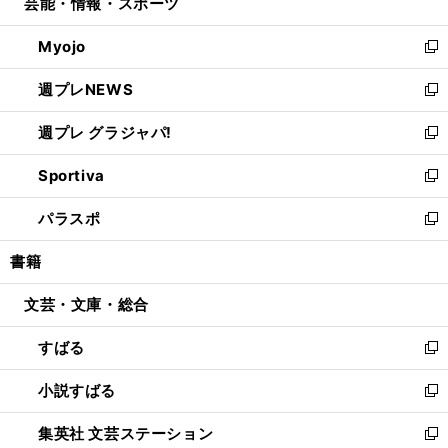
芸能・情報・スポーツ
く
で
ド
ィ
い
開
ウ
ン
ウ
Myojo
く
で
ド
ィ
新
開
ウ
ン
し
週プレNEWS
く
で
ド
い
新
開
ウ
ウ
し
週プレ グラジャパ!
く
で
ィ
い
新
開
ン
ウ
し
Sportiva
く
ド
ィ
い
新
ウ
ン
ウ
し
パラスポ
で
ド
ィ
い
新
開
ウ
ン
ウ
し
書籍
く
で
ド
ィ
い
開
ウ
ン
ウ
文芸・文庫・総合
く
で
ド
ィ
開
ウ
ン
すばる
く
で
ド
新
開
ウ
し
小説すばる
く
で
い
新
開
ウ
し
集英社 文芸ステーション
く
ィ
い
新