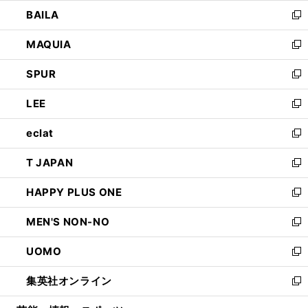
ウ
し
BAILA
く
ィ
い
新
ン
ウ
し
MAQUIA
ド
ィ
い
新
ウ
ン
ウ
し
SPUR
で
ド
ィ
い
新
開
ウ
ン
ウ
し
LEE
く
で
ド
ィ
い
新
開
ウ
ン
ウ
し
eclat
く
で
ド
ィ
い
新
開
ウ
ン
ウ
し
T JAPAN
く
で
ド
ィ
い
新
開
ウ
ン
ウ
し
HAPPY PLUS ONE
く
で
ド
ィ
い
新
開
ウ
ン
ウ
し
MEN'S NON-NO
く
で
ド
ィ
い
新
開
ウ
ン
ウ
し
UOMO
く
で
ド
ィ
い
新
開
ウ
ン
ウ
し
集英社オンライン
く
で
ド
ィ
い
新
開
ウ
ン
ウ
し