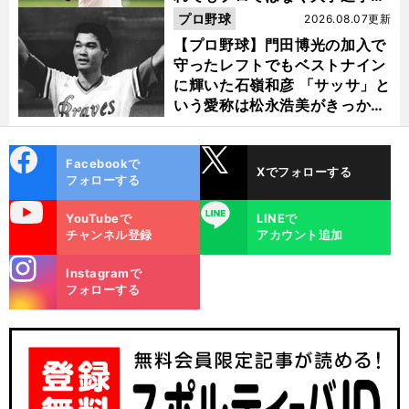
選ぶ理由
プロ野球
2026.08.07更新
【プロ野球】門田博光の加入で
守ったレフトでもベストナイン
に輝いた石嶺和彦 「サッサ」と
いう愛称は松永浩美がきっか
け？
cebo
X
Facebookで
Xでフォローする
ok
フォローする
uTube
LINE
YouTubeで
LINEで
チャンネル登録
アカウント追加
stagra
Instagramで
m
フォローする