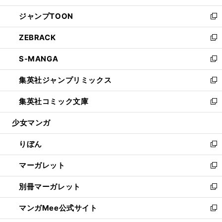
開
ウ
ン
ウ
し
ジャンプTOON
く
で
ド
ィ
い
新
開
ウ
ン
ウ
し
ZEBRACK
く
で
ド
ィ
い
新
開
ウ
ン
ウ
し
S-MANGA
く
で
ド
ィ
い
新
開
ウ
ン
ウ
し
集英社ジャンプリミックス
く
で
ド
ィ
い
新
開
ウ
ン
ウ
し
集英社コミック文庫
く
で
ド
ィ
い
新
開
ウ
ン
ウ
し
少女マンガ
く
で
ド
ィ
い
開
ウ
ン
ウ
りぼん
く
で
ド
ィ
新
開
ウ
ン
し
マーガレット
く
で
ド
い
新
開
ウ
ウ
し
別冊マーガレット
く
で
ィ
い
新
開
ン
ウ
し
マンガMee公式サイト
く
ド
ィ
い
新
ウ
ン
ウ
し