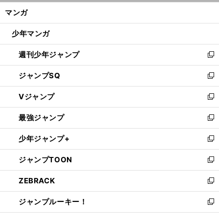
ン
く/
マンガ
ド
閉
ウ
じ
少年マンガ
で
る
開
週刊少年ジャンプ
く
新
し
ジャンプSQ
い
新
ウ
し
Vジャンプ
ィ
い
新
ン
ウ
し
最強ジャンプ
ド
ィ
い
新
ウ
ン
ウ
し
少年ジャンプ+
で
ド
ィ
い
新
開
ウ
ン
ウ
し
ジャンプTOON
く
で
ド
ィ
い
新
開
ウ
ン
ウ
し
ZEBRACK
く
で
ド
ィ
い
新
開
ウ
ン
ウ
し
ジャンプルーキー！
く
で
ド
ィ
い
新
開
ウ
ン
ウ
し