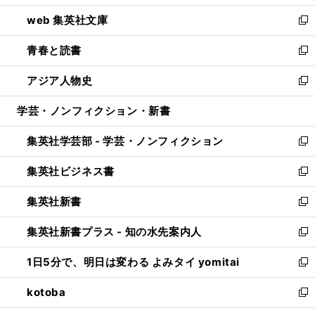
ン
ウ
し
web 集英社文庫
ド
ィ
い
新
ウ
ン
ウ
し
青春と読書
で
ド
ィ
い
新
開
ウ
ン
ウ
し
アジア人物史
く
で
ド
ィ
い
新
開
ウ
ン
ウ
し
学芸・ノンフィクション・新書
く
で
ド
ィ
い
開
ウ
ン
ウ
集英社学芸部 - 学芸・ノンフィクション
く
で
ド
ィ
新
開
ウ
ン
し
集英社ビジネス書
く
で
ド
い
新
開
ウ
ウ
し
集英社新書
く
で
ィ
い
新
開
ン
ウ
し
集英社新書プラス - 知の水先案内人
く
ド
ィ
い
新
ウ
ン
ウ
し
1日5分で、明日は変わる よみタイ yomitai
で
ド
ィ
い
新
開
ウ
ン
ウ
し
kotoba
く
で
ド
ィ
い
新
開
ウ
ン
ウ
し