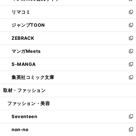
新
ウ
ン
ウ
し
リマコミ
で
ド
ィ
い
新
開
ウ
ン
ウ
し
ジャンプTOON
く
で
ド
ィ
い
新
開
ウ
ン
ウ
し
ZEBRACK
く
で
ド
ィ
い
新
開
ウ
ン
ウ
し
マンガMeets
く
で
ド
ィ
い
新
開
ウ
ン
ウ
し
S-MANGA
く
で
ド
ィ
い
新
開
ウ
ン
ウ
し
集英社コミック文庫
く
で
ド
ィ
い
新
開
ウ
ン
ウ
し
取材・ファッション
く
で
ド
ィ
い
開
ウ
ン
ウ
ファッション・美容
く
で
ド
ィ
開
ウ
ン
Seventeen
く
で
ド
新
開
ウ
し
non-no
く
で
い
新
開