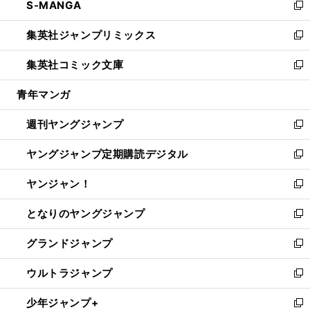
S-MANGA
く
で
ド
ィ
い
新
開
ウ
ン
ウ
し
集英社ジャンプリミックス
く
で
ド
ィ
い
新
開
ウ
ン
ウ
し
集英社コミック文庫
く
で
ド
ィ
い
新
開
ウ
ン
ウ
し
青年マンガ
く
で
ド
ィ
い
開
ウ
ン
ウ
週刊ヤングジャンプ
く
で
ド
ィ
新
開
ウ
ン
し
ヤングジャンプ定期購読デジタル
く
で
ド
い
新
開
ウ
ウ
し
ヤンジャン！
く
で
ィ
い
新
開
ン
ウ
し
となりのヤングジャンプ
く
ド
ィ
い
新
ウ
ン
ウ
し
グランドジャンプ
で
ド
ィ
い
新
開
ウ
ン
ウ
し
ウルトラジャンプ
く
で
ド
ィ
い
新
開
ウ
ン
ウ
し
少年ジャンプ+
く
で
ド
ィ
い
新