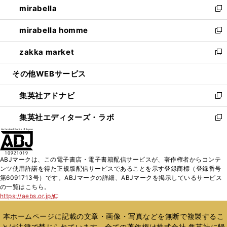
mirabella
く
で
ド
ィ
い
新
開
ウ
ン
ウ
し
mirabella homme
く
で
ド
ィ
い
新
開
ウ
ン
ウ
し
zakka market
く
で
ド
ィ
い
新
開
ウ
ン
ウ
し
その他WEBサービス
く
で
ド
ィ
い
開
ウ
ン
ウ
集英社アドナビ
く
で
ド
ィ
新
開
ウ
ン
し
集英社エディターズ・ラボ
く
で
ド
い
新
開
ウ
ウ
し
く
で
ィ
い
開
ン
ウ
ABJマークは、この電子書店・電子書籍配信サービスが、著作権者からコンテ
く
ド
ィ
ンツ使用許諾を得た正規版配信サービスであることを示す登録商標（登録番号
ウ
ン
第6091713号）です。ABJマークの詳細、ABJマークを掲示しているサービス
で
ド
の一覧はこちら。
開
ウ
https://aebs.or.jp/
新
く
で
し
い
開
本ホームページに記載の文章・画像・写真などを無断で複製するこ
ウ
く
とは法律で禁じられています。全ての著作権は株式会社 集英社に帰