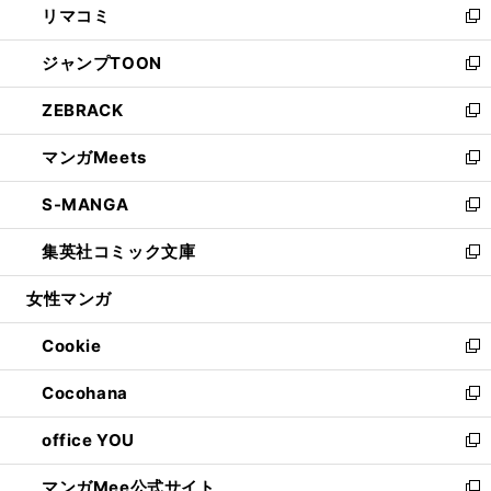
リマコミ
で
ド
ィ
い
新
開
ウ
ン
ウ
し
ジャンプTOON
く
で
ド
ィ
い
新
開
ウ
ン
ウ
し
ZEBRACK
く
で
ド
ィ
い
新
開
ウ
ン
ウ
し
マンガMeets
く
で
ド
ィ
い
新
開
ウ
ン
ウ
し
S-MANGA
く
で
ド
ィ
い
新
開
ウ
ン
ウ
し
集英社コミック文庫
く
で
ド
ィ
い
新
開
ウ
ン
ウ
し
女性マンガ
く
で
ド
ィ
い
開
ウ
ン
ウ
Cookie
く
で
ド
ィ
新
開
ウ
ン
し
Cocohana
く
で
ド
い
新
開
ウ
ウ
し
office YOU
く
で
ィ
い
新
開
ン
ウ
し
マンガMee公式サイト
く
ド
ィ
い