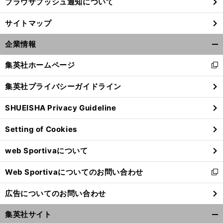
ブラウザプッシュ通知について
前
サイトマップ
へ
企業情報
開
く/
集英社ホームページ
新
閉
し
じ
集英社プライバシーガイドライン
い
る
ウ
SHUEISHA Privacy Guideline
ィ
ン
Setting of Cookies
ド
ウ
web Sportivaについて
で
開
Web Sportivaについてのお問い合わせ
く
新
し
広告についてのお問い合わせ
い
ウ
集英社サイト
ィ
開