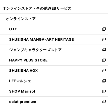
開
ウ
ウ
し
オンラインストア・
その他WEBサービス
く
で
ィ
い
開
ン
ウ
オンラインストア
く
ド
ィ
ウ
ン
OTO
で
ド
新
開
ウ
し
SHUEISHA MANGA-ART HERITAGE
く
で
い
新
開
ウ
し
ジャンプキャラクターズストア
く
ィ
い
新
ン
ウ
し
HAPPY PLUS STORE
ド
ィ
い
新
ウ
ン
ウ
し
SHUEISHA VOX
で
ド
ィ
い
新
開
ウ
ン
ウ
し
LEEマルシェ
く
で
ド
ィ
い
新
開
ウ
ン
ウ
し
SHOP Marisol
く
で
ド
ィ
い
新
開
ウ
ン
ウ
し
eclat premium
く
で
ド
ィ
い
新
開
ウ
ン
ウ
し