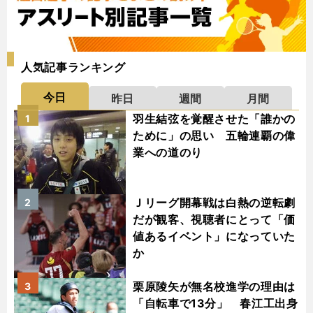
人気記事ランキング
今日
昨日
週間
月間
羽生結弦を覚醒させた「誰かの
1
ために」の思い 五輪連覇の偉
業への道のり
Ｊリーグ開幕戦は白熱の逆転劇
2
だが観客、視聴者にとって「価
値あるイベント」になっていた
か
栗原陵矢が無名校進学の理由は
3
「自転車で13分」 春江工出身