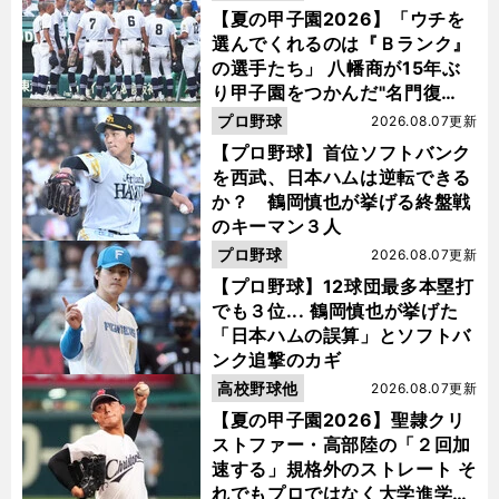
【夏の甲子園2026】「ウチを
選んでくれるのは『Ｂランク』
の選手たち」 八幡商が15年ぶ
り甲子園をつかんだ"名門復
活"の舞台裏
プロ野球
2026.08.07更新
【プロ野球】首位ソフトバンク
を西武、日本ハムは逆転できる
か？ 鶴岡慎也が挙げる終盤戦
のキーマン３人
プロ野球
2026.08.07更新
【プロ野球】12球団最多本塁打
でも３位... 鶴岡慎也が挙げた
「日本ハムの誤算」とソフトバ
ンク追撃のカギ
高校野球他
2026.08.07更新
【夏の甲子園2026】聖隷クリ
ストファー・高部陸の「２回加
速する」規格外のストレート そ
れでもプロではなく大学進学を