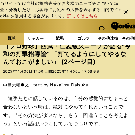
当サイトでは当社の提携先等がお客様のニーズ等について調
査・分析したり、お客様にお勧めの広告を表⽰する⽬的で Co
閉じ
okie を使⽤する場合があります。
詳しくはこちら
る
マイペ
web Sportiva (webスポルティーバ)
検索
メニュ
we
ー
野球の記事一覧
プロ野球
【プロ野球】西武・仁志敏
b
ジ
野球
サッカー
競馬
ゴルフ
その他球技
その他
ス
【プロ野球】西武・仁志敏久コーチが語る"令
ポ
和の打撃指導論" 「打てるようにしてやるな
ル
んておこがましい」 (2ページ目)
テ
ィ
2025年11月06日 17:50 公開
2025年11月06日 17:58 更新
ー
バ
中島大輔●文 text by Nakajima Daisuke
選手たちに話しているのは、自分の感覚的にちょっと
合わないという時は、絶対にやめてくれということで
す。『その方法がダメなら、もう一回違うことを考えよ
う』という話はいつもしているつもりです」