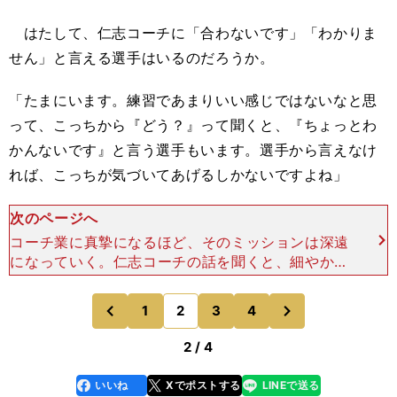
はたして、仁志コーチに「合わないです」「わかりま
せん」と言える選手はいるのだろうか。
「たまにいます。練習であまりいい感じではないなと思
って、こっちから『どう？』って聞くと、『ちょっとわ
かんないです』と言う選手もいます。選手から言えなけ
れば、こっちが気づいてあげるしかないですよね」
次のページへ
コーチ業に真摯になるほど、そのミッションは深遠
になっていく。仁志コーチの話を聞くと、細やかな
仕事ぶりを想像できるだろう。 具体的にバッティ
ングはどう指導するのだろうか。たとえば、今季の
次
1
2
3
4
のページへ
のページへ
春季キャンプで
前
2 / 4
いいね
Xでポストする
LINEで送る
line
faceboo
x
k