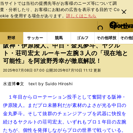
当サイトでは当社の提携先等がお客様のニーズ等について調
査・分析したり、お客様にお勧めの広告を表⽰する⽬的で Co
閉じ
okie を使⽤する場合があります。
詳しくはこちら
る
マイペ
web Sportiva (webスポルティーバ)
検索
メニュ
we
ー
野球の記事一覧
プロ野球
阪神・伊原陵人、中日・金
b
ジ
野球
サッカー
競馬
ゴルフ
その他球技
その他
ス
阪神・伊原陵人、中日・金丸夢斗、ヤクル
ポ
ト・荘司宏太 ルーキー左腕３人の「現在地と
ル
可能性」を阿波野秀幸が徹底解説！
テ
ィ
2025年07月08日 07:00 公開
2025年07月10日 11:12 更新
ー
バ
水道博●文 text by Suido Hiroshi
１年目からローテーション投手として奮闘する阪神・
伊原陵人。まだプロ未勝利だが素材のよさが光る中日の
金丸夢斗。そして抜群のチェンジアップを武器に快投を
続けるヤクルトの荘司宏太。いずれもプロ１年目の左腕
たちが、個性を発揮しながらプロの世界で戦っている。