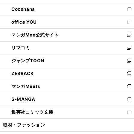
開
ウ
ン
し
Cocohana
く
で
ド
い
新
開
ウ
ウ
し
office YOU
く
で
ィ
い
新
開
ン
ウ
し
マンガMee公式サイト
く
ド
ィ
い
新
ウ
ン
ウ
し
リマコミ
で
ド
ィ
い
新
開
ウ
ン
ウ
し
ジャンプTOON
く
で
ド
ィ
い
新
開
ウ
ン
ウ
し
ZEBRACK
く
で
ド
ィ
い
新
開
ウ
ン
ウ
し
マンガMeets
く
で
ド
ィ
い
新
開
ウ
ン
ウ
し
S-MANGA
く
で
ド
ィ
い
新
開
ウ
ン
ウ
し
集英社コミック文庫
く
で
ド
ィ
い
新
開
ウ
ン
ウ
し
取材・ファッション
く
で
ド
ィ
い
開
ウ
ン
ウ