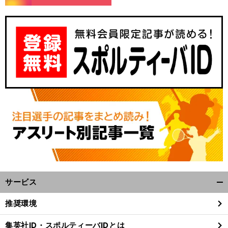
、
意
.
前
へ
サービス
開
く/
推奨環境
閉
じ
集英社ID・スポルティーバIDとは