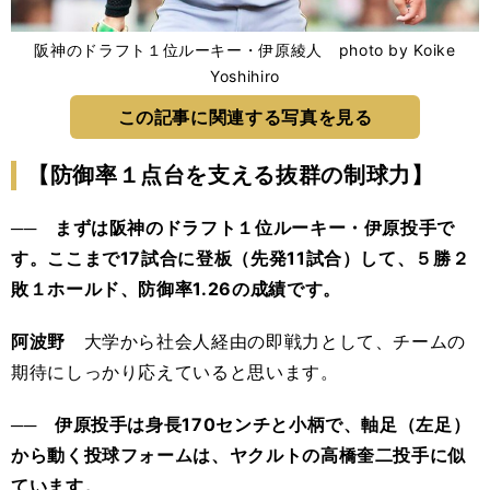
阪神のドラフト１位ルーキー・伊原綾人 photo by Koike
Yoshihiro
この記事に関連する写真を見る
【防御率１点台を支える抜群の制球力】
── まずは阪神のドラフト１位ルーキー・伊原投手で
す。ここまで17試合に登板（先発11試合）して、５勝２
敗１ホールド、防御率1.26の成績です。
阿波野
大学から社会人経由の即戦力として、チームの
期待にしっかり応えていると思います。
── 伊原投手は身長170センチと小柄で、軸足（左足）
から動く投球フォームは、ヤクルトの高橋奎二投手に似
ています。