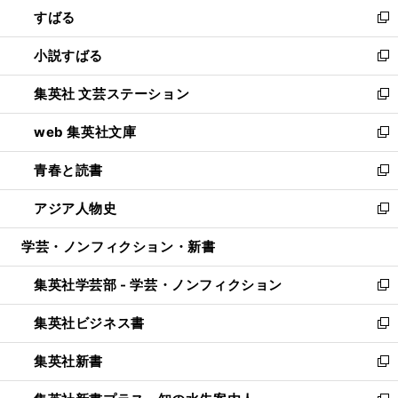
すばる
く
で
ド
新
開
ウ
し
小説すばる
く
で
い
新
開
ウ
し
集英社 文芸ステーション
く
ィ
い
新
ン
ウ
し
web 集英社文庫
ド
ィ
い
新
ウ
ン
ウ
し
青春と読書
で
ド
ィ
い
新
開
ウ
ン
ウ
し
アジア人物史
く
で
ド
ィ
い
新
開
ウ
ン
ウ
し
学芸・ノンフィクション・新書
く
で
ド
ィ
い
開
ウ
ン
ウ
集英社学芸部 - 学芸・ノンフィクション
く
で
ド
ィ
新
開
ウ
ン
し
集英社ビジネス書
く
で
ド
い
新
開
ウ
ウ
し
集英社新書
く
で
ィ
い
新
開
ン
ウ
し