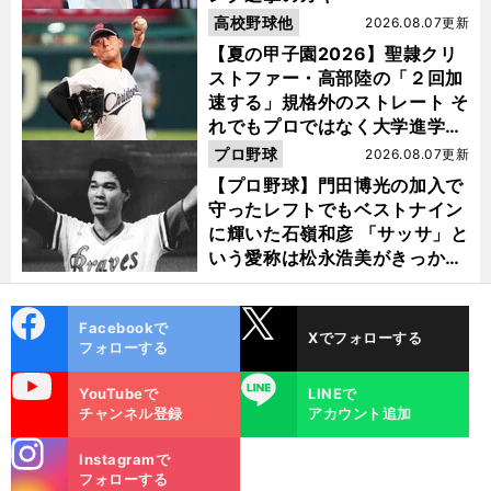
高校野球他
2026.08.07更新
【夏の甲子園2026】聖隷クリ
ストファー・高部陸の「２回加
速する」規格外のストレート そ
れでもプロではなく大学進学を
選ぶ理由
プロ野球
2026.08.07更新
【プロ野球】門田博光の加入で
守ったレフトでもベストナイン
に輝いた石嶺和彦 「サッサ」と
いう愛称は松永浩美がきっか
け？
cebo
X
Facebookで
Xでフォローする
ok
フォローする
uTube
LINE
YouTubeで
LINEで
チャンネル登録
アカウント追加
stagra
Instagramで
m
フォローする