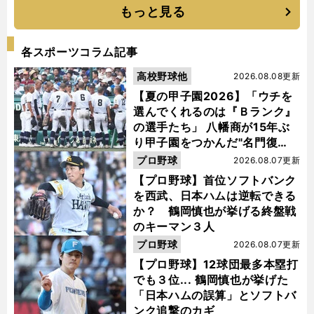
もっと見る
各スポーツコラム記事
高校野球他
2026.08.08更新
【夏の甲子園2026】「ウチを
選んでくれるのは『Ｂランク』
の選手たち」 八幡商が15年ぶ
り甲子園をつかんだ"名門復
活"の舞台裏
プロ野球
2026.08.07更新
【プロ野球】首位ソフトバンク
を西武、日本ハムは逆転できる
か？ 鶴岡慎也が挙げる終盤戦
のキーマン３人
プロ野球
2026.08.07更新
【プロ野球】12球団最多本塁打
でも３位... 鶴岡慎也が挙げた
「日本ハムの誤算」とソフトバ
ンク追撃のカギ