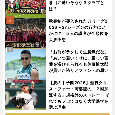
き目に遭いそうな３クラブと
は？
秋春制が導入されたJ1リーグ2
3
026－27シーズンの行方はい
かに!? ５人の識者が全順位を
大胆予想
4
「お前がラクして生意気だな」
「あいつ若いくせに」厳しい言
葉を浴びせられるも佐藤慎太郎
が貫いた誇りとファンへの思い
5
【夏の甲子園2026】聖隷クリ
ストファー・高部陸の「２回加
速する」規格外のストレート そ
れでもプロではなく大学進学を
選ぶ理由