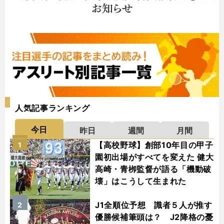
人気記事ランキング
今日
昨日
週間
月間
【高校野球】創部10年目の甲子
1
園初出場がすべてを変えた 健大
高崎・青栁監督が語る「機動破
壊」はこうして生まれた
J1全順位予想 識者５人が推す
2
優勝候補筆頭は？ J2降格の憂