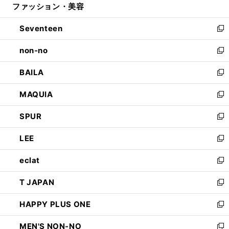
ファッション・美容
く
で
ド
ィ
開
ウ
ン
Seventeen
く
で
ド
新
開
ウ
し
non-no
く
で
い
新
開
ウ
し
BAILA
く
ィ
い
新
ン
ウ
し
MAQUIA
ド
ィ
い
新
ウ
ン
ウ
し
SPUR
で
ド
ィ
い
新
開
ウ
ン
ウ
し
LEE
く
で
ド
ィ
い
新
開
ウ
ン
ウ
し
eclat
く
で
ド
ィ
い
新
開
ウ
ン
ウ
し
T JAPAN
く
で
ド
ィ
い
新
開
ウ
ン
ウ
し
HAPPY PLUS ONE
く
で
ド
ィ
い
新
開
ウ
ン
ウ
し
MEN'S NON-NO
く
で
ド
ィ
い
新