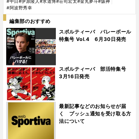
#中日
#伊原陵人
#水道博
#荘司宏太
#金丸夢斗
#阪神
#阿波野秀幸
編集部のおすすめ
スポルティーバ バレーボール
特集号 Vol.4 6月30日発売
スポルティーバ 部活特集号
3月16日発売
最新記事などのお知らせが届
く プッシュ通知を受け取る方
法について