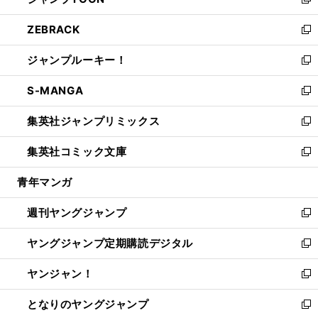
ィ
い
新
開
ウ
ン
ウ
し
ZEBRACK
く
で
ド
ィ
い
新
開
ウ
ン
ウ
し
ジャンプルーキー！
く
で
ド
ィ
い
新
開
ウ
ン
ウ
し
S-MANGA
く
で
ド
ィ
い
新
開
ウ
ン
ウ
し
集英社ジャンプリミックス
く
で
ド
ィ
い
新
開
ウ
ン
ウ
し
集英社コミック文庫
く
で
ド
ィ
い
新
開
ウ
ン
ウ
し
青年マンガ
く
で
ド
ィ
い
開
ウ
ン
ウ
週刊ヤングジャンプ
く
で
ド
ィ
新
開
ウ
ン
し
ヤングジャンプ定期購読デジタル
く
で
ド
い
新
開
ウ
ウ
し
ヤンジャン！
く
で
ィ
い
新
開
ン
ウ
し
となりのヤングジャンプ
く
ド
ィ
い
新