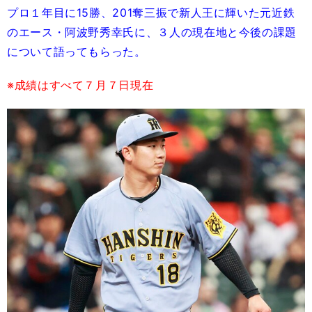
プロ１年目に15勝、201奪三振で新人王に輝いた元近鉄
のエース・阿波野秀幸氏に、３人の現在地と今後の課題
について語ってもらった。
※成績はすべて７月７日現在