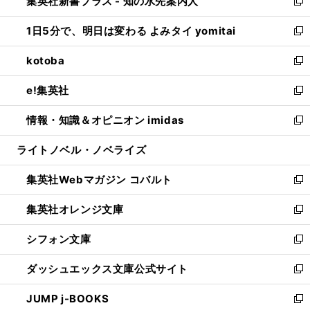
集英社新書プラス - 知の水先案内人
く
ド
ィ
い
新
ウ
ン
ウ
し
1日5分で、明日は変わる よみタイ yomitai
で
ド
ィ
い
新
開
ウ
ン
ウ
し
kotoba
く
で
ド
ィ
い
新
開
ウ
ン
ウ
し
e!集英社
く
で
ド
ィ
い
新
開
ウ
ン
ウ
し
情報・知識＆オピニオン imidas
く
で
ド
ィ
い
新
開
ウ
ン
ウ
し
ライトノベル・ノベライズ
く
で
ド
ィ
い
開
ウ
ン
ウ
集英社Webマガジン コバルト
く
で
ド
ィ
新
開
ウ
ン
し
集英社オレンジ文庫
く
で
ド
い
新
開
ウ
ウ
し
シフォン文庫
く
で
ィ
い
新
開
ン
ウ
し
ダッシュエックス文庫公式サイト
く
ド
ィ
い
新
ウ
ン
ウ
し
JUMP j-BOOKS
で
ド
ィ
い
新