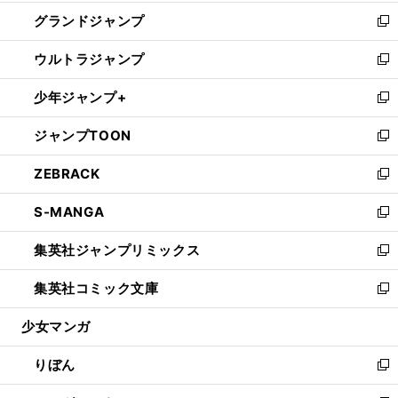
ウ
ン
ウ
し
グランドジャンプ
で
ド
ィ
い
新
開
ウ
ン
ウ
し
ウルトラジャンプ
く
で
ド
ィ
い
新
開
ウ
ン
ウ
し
少年ジャンプ+
く
で
ド
ィ
い
新
開
ウ
ン
ウ
し
ジャンプTOON
く
で
ド
ィ
い
新
開
ウ
ン
ウ
し
ZEBRACK
く
で
ド
ィ
い
新
開
ウ
ン
ウ
し
S-MANGA
く
で
ド
ィ
い
新
開
ウ
ン
ウ
し
集英社ジャンプリミックス
く
で
ド
ィ
い
新
開
ウ
ン
ウ
し
集英社コミック文庫
く
で
ド
ィ
い
新
開
ウ
ン
ウ
し
少女マンガ
く
で
ド
ィ
い
開
ウ
ン
ウ
りぼん
く
で
ド
ィ
新
開
ウ
ン
し