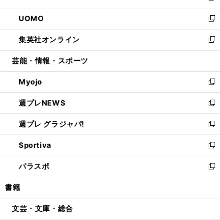
開
ウ
ン
ウ
し
UOMO
く
で
ド
ィ
い
新
開
ウ
ン
ウ
し
集英社オンライン
く
で
ド
ィ
い
新
開
ウ
ン
ウ
し
芸能・情報・スポーツ
く
で
ド
ィ
い
開
ウ
ン
ウ
Myojo
く
で
ド
ィ
新
開
ウ
ン
し
週プレNEWS
く
で
ド
い
新
開
ウ
ウ
し
週プレ グラジャパ!
く
で
ィ
い
新
開
ン
ウ
し
Sportiva
く
ド
ィ
い
新
ウ
ン
ウ
し
パラスポ
で
ド
ィ
い
新
開
ウ
ン
ウ
し
書籍
く
で
ド
ィ
い
開
ウ
ン
ウ
文芸・文庫・総合
く
で
ド
ィ
開
ウ
ン