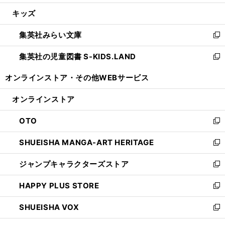
開
ウ
ン
ウ
し
キッズ
く
で
ド
ィ
い
開
ウ
ン
ウ
集英社みらい文庫
く
で
ド
ィ
新
開
ウ
ン
し
集英社の児童図書 S-KIDS.LAND
く
で
ド
い
新
開
ウ
ウ
し
オンラインストア・
その他WEBサービス
く
で
ィ
い
開
ン
ウ
オンラインストア
く
ド
ィ
ウ
ン
OTO
で
ド
新
開
ウ
し
SHUEISHA MANGA-ART HERITAGE
く
で
い
新
開
ウ
し
ジャンプキャラクターズストア
く
ィ
い
新
ン
ウ
し
HAPPY PLUS STORE
ド
ィ
い
新
ウ
ン
ウ
し
SHUEISHA VOX
で
ド
ィ
い
新
開
ウ
ン
ウ
し