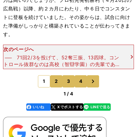
力は高いのでしょうが、プロ初先発初勝利（４月20日の
広島戦）以降、約２カ月にわたり、中６日でコンスタン
トに登板を続けていました。その姿からは、試合に向け
た準備がしっかりと構築されていることが伝わってきま
す。
次のページへ
── 71回2/3を投げて、52奪三振、13四球。コン
トロール抜群なのは高校（智辯学園）の先輩である
村上頌樹投手を彷彿とさせます。そして左投手はや
はりスライダーとチェンジアップのコンビネーショ
次
1
2
3
4
のページへ
ンが大事
1 / 4
いいね
Xでポストする
LINEで送る
line
faceboo
x
k