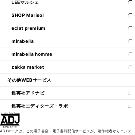
LEEマルシェ
く
で
ド
ィ
い
新
開
ウ
ン
ウ
し
SHOP Marisol
く
で
ド
ィ
い
新
開
ウ
ン
ウ
し
eclat premium
く
で
ド
ィ
い
新
開
ウ
ン
ウ
し
mirabella
く
で
ド
ィ
い
新
開
ウ
ン
ウ
し
mirabella homme
く
で
ド
ィ
い
新
開
ウ
ン
ウ
し
zakka market
く
で
ド
ィ
い
新
開
ウ
ン
ウ
し
その他WEBサービス
く
で
ド
ィ
い
開
ウ
ン
ウ
集英社アドナビ
く
で
ド
ィ
新
開
ウ
ン
し
集英社エディターズ・ラボ
く
で
ド
い
新
開
ウ
ウ
し
く
で
ィ
い
開
ン
ウ
ABJマークは、この電子書店・電子書籍配信サービスが、著作権者からコンテ
く
ド
ィ