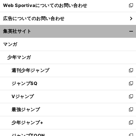
Web Sportivaについてのお問い合わせ
く
新
し
広告についてのお問い合わせ
い
ウ
集英社サイト
ィ
開
ン
く/
マンガ
ド
閉
ウ
じ
少年マンガ
で
る
開
週刊少年ジャンプ
く
新
し
ジャンプSQ
い
新
ウ
し
Vジャンプ
ィ
い
新
ン
ウ
し
最強ジャンプ
ド
ィ
い
新
ウ
ン
ウ
し
少年ジャンプ+
で
ド
ィ
い
新
開
ウ
ン
ウ
し
ジャンプTOON
く
で
ド