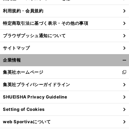
る
利用規約・会員規約
特定商取引法に基づく表示・その他の事項
ブラウザプッシュ通知について
サイトマップ
企業情報
開
く/
集英社ホームページ
新
閉
し
じ
集英社プライバシーガイドライン
い
る
ウ
SHUEISHA Privacy Guideline
ィ
ン
Setting of Cookies
ド
ウ
web Sportivaについて
で
開