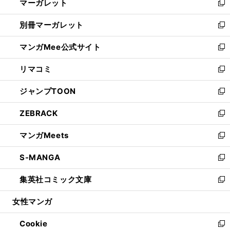
マーガレット
く
で
ド
い
新
開
ウ
ウ
し
別冊マーガレット
く
で
ィ
い
新
開
ン
ウ
し
マンガMee公式サイト
く
ド
ィ
い
新
ウ
ン
ウ
し
リマコミ
で
ド
ィ
い
新
開
ウ
ン
ウ
し
ジャンプTOON
く
で
ド
ィ
い
新
開
ウ
ン
ウ
し
ZEBRACK
く
で
ド
ィ
い
新
開
ウ
ン
ウ
し
マンガMeets
く
で
ド
ィ
い
新
開
ウ
ン
ウ
し
S-MANGA
く
で
ド
ィ
い
新
開
ウ
ン
ウ
し
集英社コミック文庫
く
で
ド
ィ
い
新
開
ウ
ン
ウ
し
女性マンガ
く
で
ド
ィ
い
開
ウ
ン
ウ
Cookie
く
で
ド
ィ
新