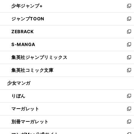
ウ
し
少年ジャンプ+
く
で
ド
ィ
い
新
開
ウ
ン
ウ
し
ジャンプTOON
く
で
ド
ィ
い
新
開
ウ
ン
ウ
し
ZEBRACK
く
で
ド
ィ
い
新
開
ウ
ン
ウ
し
S-MANGA
く
で
ド
ィ
い
新
開
ウ
ン
ウ
し
集英社ジャンプリミックス
く
で
ド
ィ
い
新
開
ウ
ン
ウ
し
集英社コミック文庫
く
で
ド
ィ
い
新
開
ウ
ン
ウ
し
少女マンガ
く
で
ド
ィ
い
開
ウ
ン
ウ
りぼん
く
で
ド
ィ
新
開
ウ
ン
し
マーガレット
く
で
ド
い
新
開
ウ
ウ
し
別冊マーガレット
く
で
ィ
い
新
開
ン
ウ
し