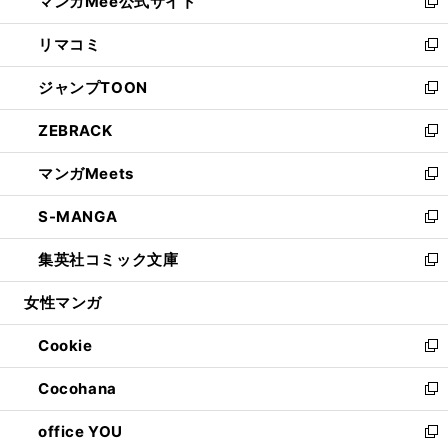
マンガMee公式サイト
く
ド
ィ
い
新
ウ
ン
ウ
し
リマコミ
で
ド
ィ
い
新
開
ウ
ン
ウ
し
ジャンプTOON
く
で
ド
ィ
い
新
開
ウ
ン
ウ
し
ZEBRACK
く
で
ド
ィ
い
新
開
ウ
ン
ウ
し
マンガMeets
く
で
ド
ィ
い
新
開
ウ
ン
ウ
し
S-MANGA
く
で
ド
ィ
い
新
開
ウ
ン
ウ
し
集英社コミック文庫
く
で
ド
ィ
い
新
開
ウ
ン
ウ
し
女性マンガ
く
で
ド
ィ
い
開
ウ
ン
ウ
Cookie
く
で
ド
ィ
新
開
ウ
ン
し
Cocohana
く
で
ド
い
新
開
ウ
ウ
し
office YOU
く
で
ィ
い
新