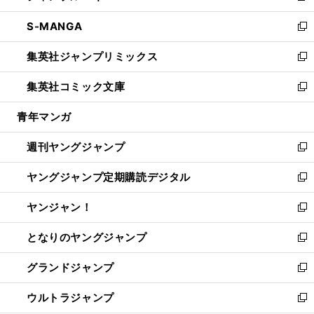
開
ウ
ン
ウ
し
S-MANGA
く
で
ド
ィ
い
新
開
ウ
ン
ウ
し
集英社ジャンプリミックス
く
で
ド
ィ
い
新
開
ウ
ン
ウ
し
集英社コミック文庫
く
で
ド
ィ
い
新
開
ウ
ン
ウ
し
青年マンガ
く
で
ド
ィ
い
開
ウ
ン
ウ
週刊ヤングジャンプ
く
で
ド
ィ
新
開
ウ
ン
し
ヤングジャンプ定期購読デジタル
く
で
ド
い
新
開
ウ
ウ
し
ヤンジャン！
く
で
ィ
い
新
開
ン
ウ
し
となりのヤングジャンプ
く
ド
ィ
い
新
ウ
ン
ウ
し
グランドジャンプ
で
ド
ィ
い
新
開
ウ
ン
ウ
し
ウルトラジャンプ
く
で
ド
ィ
い
新
開
ウ
ン