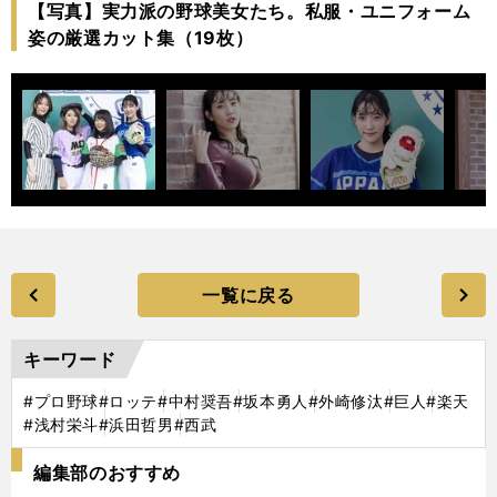
【写真】実力派の野球美女たち。私服・ユニフォーム
姿の厳選カット集（19枚）
一覧に戻る
キーワード
#プロ野球
#ロッテ
#中村奨吾
#坂本勇人
#外崎修汰
#巨人
#楽天
#浅村栄斗
#浜田哲男
#西武
編集部のおすすめ