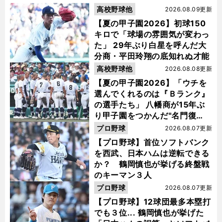
高校野球他
2026.08.09更新
【夏の甲子園2026】初球150
キロで「球場の雰囲気が変わっ
た」 29年ぶり白星を呼んだ大
分商・平田玲翔の底知れぬ才能
高校野球他
2026.08.08更新
【夏の甲子園2026】「ウチを
選んでくれるのは『Ｂランク』
の選手たち」 八幡商が15年ぶ
り甲子園をつかんだ"名門復
活"の舞台裏
プロ野球
2026.08.07更新
【プロ野球】首位ソフトバンク
を西武、日本ハムは逆転できる
か？ 鶴岡慎也が挙げる終盤戦
のキーマン３人
プロ野球
2026.08.07更新
【プロ野球】12球団最多本塁打
でも３位... 鶴岡慎也が挙げた