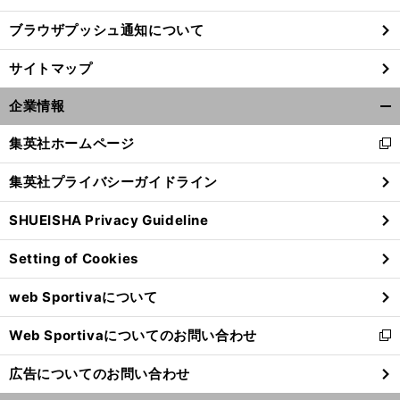
ブラウザプッシュ通知について
サイトマップ
企業情報
開
く/
集英社ホームページ
新
閉
し
じ
集英社プライバシーガイドライン
い
る
ウ
SHUEISHA Privacy Guideline
ィ
ン
Setting of Cookies
ド
ウ
web Sportivaについて
で
開
Web Sportivaについてのお問い合わせ
く
新
し
広告についてのお問い合わせ
い
ウ