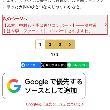
に陥った要因のひとつなんじゃないかなと。
次のページへ
【浅村、中村も今季は再びコンバート】――浅村選
手は今季、ファーストにコンバートされますね。高
木 僕もサードからファーストに行きましたけど、
守備の負担は軽くなりました。ボールを扱う回数は
次
1
2
3
のページへ
すごく増えま
1 / 3
いいね
Xでポストする
LINEで送る
line
faceboo
x
k
Googleの「優先ソース」について