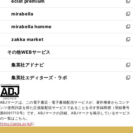
eclat premium
く
で
ド
ィ
い
新
開
ウ
ン
ウ
し
mirabella
く
で
ド
ィ
い
新
開
ウ
ン
ウ
し
mirabella homme
く
で
ド
ィ
い
新
開
ウ
ン
ウ
し
zakka market
く
で
ド
ィ
い
新
開
ウ
ン
ウ
し
その他WEBサービス
く
で
ド
ィ
い
開
ウ
ン
ウ
集英社アドナビ
く
で
ド
ィ
新
開
ウ
ン
し
集英社エディターズ・ラボ
く
で
ド
い
新
開
ウ
ウ
し
く
で
ィ
い
開
ン
ウ
ABJマークは、この電子書店・電子書籍配信サービスが、著作権者からコンテ
く
ド
ィ
ンツ使用許諾を得た正規版配信サービスであることを示す登録商標（登録番号
ウ
ン
第6091713号）です。ABJマークの詳細、ABJマークを掲示しているサービス
で
ド
の一覧はこちら。
開
ウ
https://aebs.or.jp/
新
く
で
し