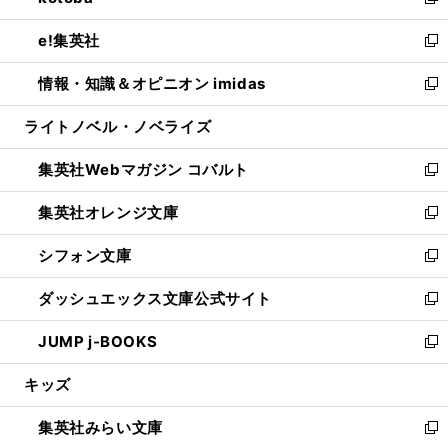
い
新
開
ウ
ン
ウ
し
e!集英社
く
で
ド
ィ
い
新
開
ウ
ン
ウ
し
情報・知識＆オピニオン imidas
く
で
ド
ィ
い
新
開
ウ
ン
ウ
し
ライトノベル・ノベライズ
く
で
ド
ィ
い
開
ウ
ン
ウ
集英社Webマガジン コバルト
く
で
ド
ィ
新
開
ウ
ン
し
集英社オレンジ文庫
く
で
ド
い
新
開
ウ
ウ
し
シフォン文庫
く
で
ィ
い
新
開
ン
ウ
し
ダッシュエックス文庫公式サイト
く
ド
ィ
い
新
ウ
ン
ウ
し
JUMP j-BOOKS
で
ド
ィ
い
新
開
ウ
ン
ウ
し
キッズ
く
で
ド
ィ
い
開
ウ
ン
ウ
集英社みらい文庫
く
で
ド
ィ
新