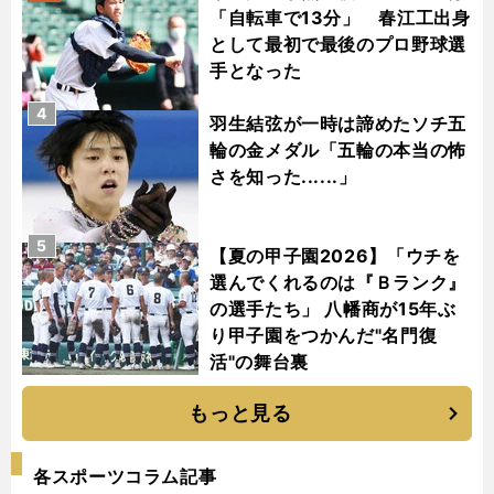
「自転車で13分」 春江工出身
として最初で最後のプロ野球選
手となった
4
羽生結弦が一時は諦めたソチ五
輪の金メダル「五輪の本当の怖
さを知った......」
5
【夏の甲子園2026】「ウチを
選んでくれるのは『Ｂランク』
の選手たち」 八幡商が15年ぶ
り甲子園をつかんだ"名門復
活"の舞台裏
もっと見る
各スポーツコラム記事