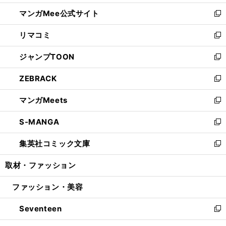
開
ン
ウ
し
マンガMee公式サイト
く
ド
ィ
い
新
ウ
ン
ウ
し
リマコミ
で
ド
ィ
い
新
開
ウ
ン
ウ
し
ジャンプTOON
く
で
ド
ィ
い
新
開
ウ
ン
ウ
し
ZEBRACK
く
で
ド
ィ
い
新
開
ウ
ン
ウ
し
マンガMeets
く
で
ド
ィ
い
新
開
ウ
ン
ウ
し
S-MANGA
く
で
ド
ィ
い
新
開
ウ
ン
ウ
し
集英社コミック文庫
く
で
ド
ィ
い
新
開
ウ
ン
ウ
し
取材・ファッション
く
で
ド
ィ
い
開
ウ
ン
ウ
ファッション・美容
く
で
ド
ィ
開
ウ
ン
Seventeen
く
で
ド
新
開
ウ
し