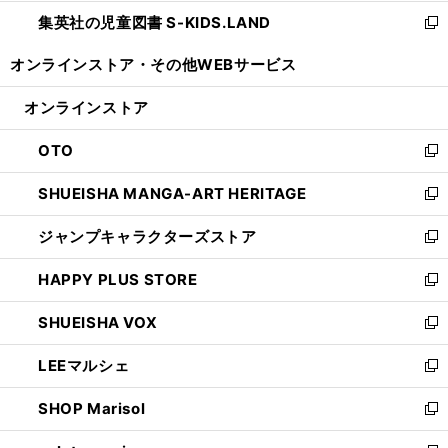
開
ウ
ン
し
集英社の児童図書 S-KIDS.LAND
く
で
ド
い
新
開
ウ
ウ
し
オンラインストア・
その他WEBサービス
く
で
ィ
い
開
ン
ウ
オンラインストア
く
ド
ィ
ウ
ン
OTO
で
ド
新
開
ウ
し
SHUEISHA MANGA-ART HERITAGE
く
で
い
新
開
ウ
し
ジャンプキャラクターズストア
く
ィ
い
新
ン
ウ
し
HAPPY PLUS STORE
ド
ィ
い
新
ウ
ン
ウ
し
SHUEISHA VOX
で
ド
ィ
い
新
開
ウ
ン
ウ
し
LEEマルシェ
く
で
ド
ィ
い
新
開
ウ
ン
ウ
し
SHOP Marisol
く
で
ド
ィ
い
新
開
ウ
ン
ウ
し