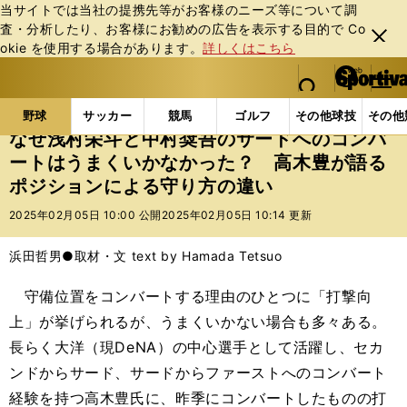
当サイトでは当社の提携先等がお客様のニーズ等について調
査・分析したり、お客様にお勧めの広告を表⽰する⽬的で Co
閉じ
okie を使⽤する場合があります。
詳しくはこちら
る
マイペ
web Sportiva (webスポルティーバ)
検索
メニュ
we
ー
野球の記事一覧
プロ野球
なぜ浅村栄斗と中村奨吾
b
ジ
野球
サッカー
競馬
ゴルフ
その他球技
その他
ス
なぜ浅村栄斗と中村奨吾のサードへのコンバ
ポ
ートはうまくいかなかった？ 高木豊が語る
ル
ポジションによる守り方の違い
テ
ィ
2025年02月05日 10:00 公開
2025年02月05日 10:14 更新
ー
バ
浜田哲男●取材・文 text by Hamada Tetsuo
守備位置をコンバートする理由のひとつに「打撃向
上」が挙げられるが、うまくいかない場合も多々ある。
長らく大洋（現DeNA）の中心選手として活躍し、セカ
ンドからサード、サードからファーストへのコンバート
経験を持つ高木豊氏に、昨季にコンバートしたものの打