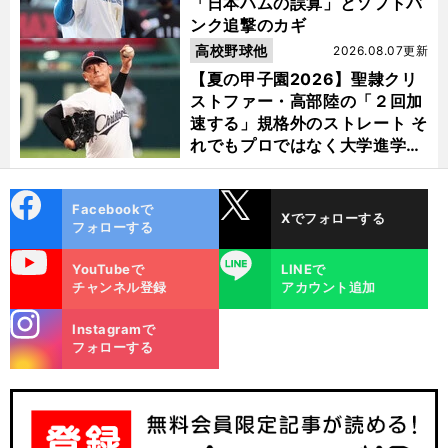
「日本ハムの誤算」とソフトバ
ンク追撃のカギ
高校野球他
2026.08.07更新
【夏の甲子園2026】聖隷クリ
ストファー・高部陸の「２回加
速する」規格外のストレート そ
れでもプロではなく大学進学を
選ぶ理由
cebo
X
Facebookで
Xでフォローする
ok
フォローする
uTube
LINE
YouTubeで
LINEで
、
、
？
・
日
、
前
チャンネル登録
アカウント追加
へ
stagra
Instagramで
m
フォローする