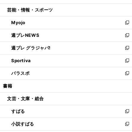
開
ウ
ン
ウ
し
芸能・情報・スポーツ
く
で
ド
ィ
い
開
ウ
ン
ウ
Myojo
く
で
ド
ィ
新
開
ウ
ン
し
週プレNEWS
く
で
ド
い
新
開
ウ
ウ
し
週プレ グラジャパ!
く
で
ィ
い
新
開
ン
ウ
し
Sportiva
く
ド
ィ
い
新
ウ
ン
ウ
し
パラスポ
で
ド
ィ
い
新
開
ウ
ン
ウ
し
書籍
く
で
ド
ィ
い
開
ウ
ン
ウ
文芸・文庫・総合
く
で
ド
ィ
開
ウ
ン
すばる
く
で
ド
新
開
ウ
し
小説すばる
く
で
い
新
開
ウ
し