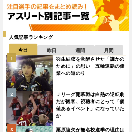
人気記事ランキング
今日
昨日
週間
月間
羽生結弦を覚醒させた「誰かの
1
ために」の思い 五輪連覇の偉
業への道のり
Ｊリーグ開幕戦は白熱の逆転劇
2
だが観客、視聴者にとって「価
値あるイベント」になっていた
か
栗原陵矢が無名校進学の理由は
3