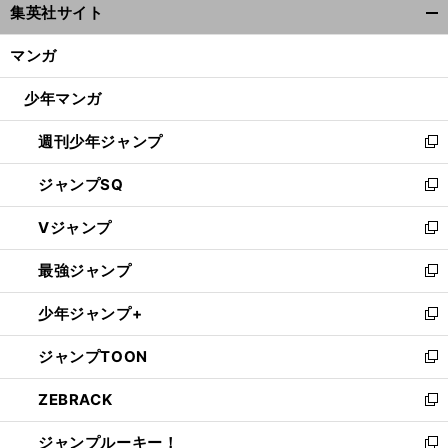
集英社サイト
ィ
開
ン
く/
マンガ
ド
閉
ウ
じ
少年マンガ
で
る
開
週刊少年ジャンプ
く
新
し
ジャンプSQ
い
新
ウ
し
Vジャンプ
ィ
い
新
ン
ウ
し
最強ジャンプ
ド
ィ
い
新
ウ
ン
ウ
し
少年ジャンプ+
で
ド
ィ
い
新
開
ウ
ン
ウ
し
ジャンプTOON
く
で
ド
ィ
い
新
開
ウ
ン
ウ
し
ZEBRACK
く
で
ド
ィ
い
新
開
ウ
ン
ウ
し
ジャンプルーキー！
く
で
ド
ィ
い
新