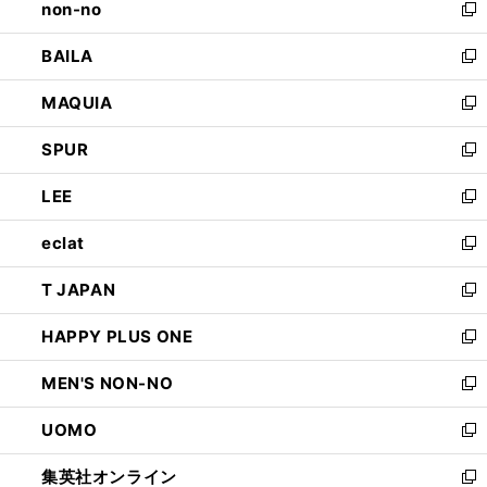
non-no
く
で
い
新
開
ウ
し
BAILA
く
ィ
い
新
ン
ウ
し
MAQUIA
ド
ィ
い
新
ウ
ン
ウ
し
SPUR
で
ド
ィ
い
新
開
ウ
ン
ウ
し
LEE
く
で
ド
ィ
い
新
開
ウ
ン
ウ
し
eclat
く
で
ド
ィ
い
新
開
ウ
ン
ウ
し
T JAPAN
く
で
ド
ィ
い
新
開
ウ
ン
ウ
し
HAPPY PLUS ONE
く
で
ド
ィ
い
新
開
ウ
ン
ウ
し
MEN'S NON-NO
く
で
ド
ィ
い
新
開
ウ
ン
ウ
し
UOMO
く
で
ド
ィ
い
新
開
ウ
ン
ウ
し
集英社オンライン
く
で
ド
ィ
い
新