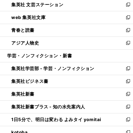
集英社 文芸ステーション
く
ィ
い
新
ン
ウ
し
web 集英社文庫
ド
ィ
い
新
ウ
ン
ウ
し
青春と読書
で
ド
ィ
い
新
開
ウ
ン
ウ
し
アジア人物史
く
で
ド
ィ
い
新
開
ウ
ン
ウ
し
学芸・ノンフィクション・新書
く
で
ド
ィ
い
開
ウ
ン
ウ
集英社学芸部 - 学芸・ノンフィクション
く
で
ド
ィ
新
開
ウ
ン
し
集英社ビジネス書
く
で
ド
い
新
開
ウ
ウ
し
集英社新書
く
で
ィ
い
新
開
ン
ウ
し
集英社新書プラス - 知の水先案内人
く
ド
ィ
い
新
ウ
ン
ウ
し
1日5分で、明日は変わる よみタイ yomitai
で
ド
ィ
い
新
開
ウ
ン
ウ
し
kotoba
く
で
ド
ィ