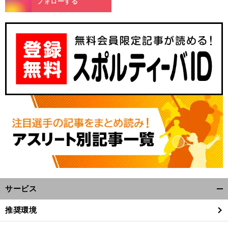
フォローする
サービス
開
く/
推奨環境
閉
じ