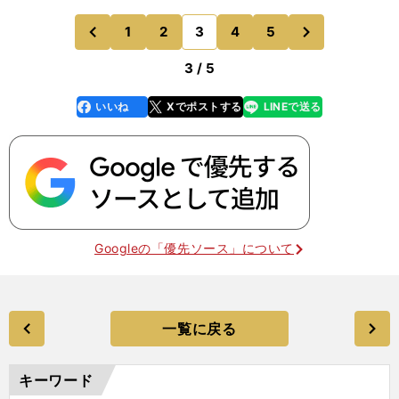
イに倒れたあと、マスクを拾い、自らのユニフォー
ムでマスクについた土をふいてから相手に渡すよう
次
1
2
3
4
5
のページへ
のページへ
になった。これら
前
3 / 5
いいね
Xでポストする
LINEで送る
line
faceboo
x
k
Googleの「優先ソース」について
一覧に戻る
キーワード