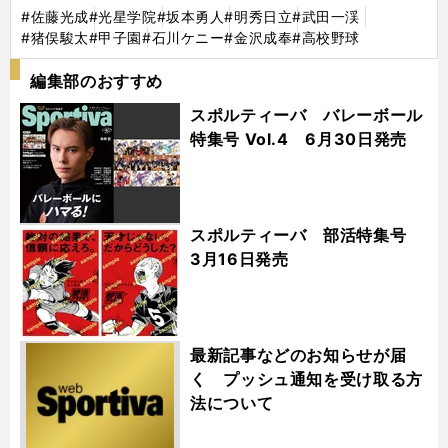
#佐藤光成
#光星学院
#坂本勇人
#明秀日立
#武田一渓
#猪俣駿太
#甲子園
#石川ケニー
#金沢成奉
#高校野球
編集部のおすすめ
スポルティーバ バレーボール
特集号 Vol.4 6月30日発売
スポルティーバ 部活特集号
3月16日発売
最新記事などのお知らせが届
く プッシュ通知を受け取る方
法について