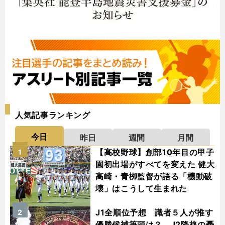
人気記事ランキング
今日
昨日
週間
月間
【高校野球】創部10年目の甲子
1
園初出場がすべてを変えた 健大
高崎・青栁監督が語る「機動破
壊」はこうして生まれた
J1全順位予想 識者５人が推す
2
優勝候補筆頭は？ J2降格の憂