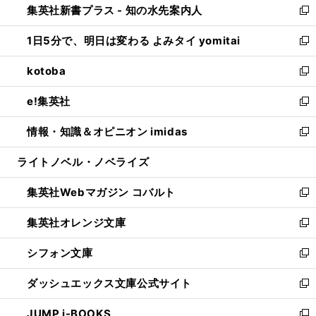
集英社新書プラス - 知の水先案内人
く
ド
ィ
い
新
ウ
ン
ウ
し
1日5分で、明日は変わる よみタイ yomitai
で
ド
ィ
い
新
開
ウ
ン
ウ
し
kotoba
く
で
ド
ィ
い
新
開
ウ
ン
ウ
し
e!集英社
く
で
ド
ィ
い
新
開
ウ
ン
ウ
し
情報・知識＆オピニオン imidas
く
で
ド
ィ
い
新
開
ウ
ン
ウ
し
ライトノベル・ノベライズ
く
で
ド
ィ
い
開
ウ
ン
ウ
集英社Webマガジン コバルト
く
で
ド
ィ
新
開
ウ
ン
し
集英社オレンジ文庫
く
で
ド
い
新
開
ウ
ウ
し
シフォン文庫
く
で
ィ
い
新
開
ン
ウ
し
ダッシュエックス文庫公式サイト
く
ド
ィ
い
新
ウ
ン
ウ
し
JUMP j-BOOKS
で
ド
ィ
い