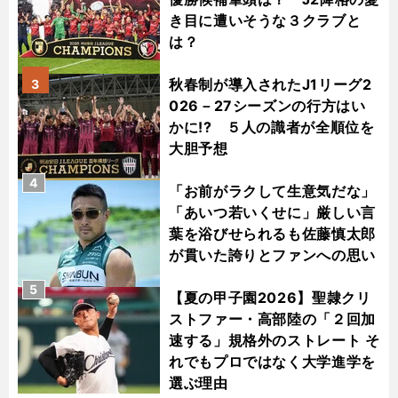
き目に遭いそうな３クラブと
は？
秋春制が導入されたJ1リーグ2
3
026－27シーズンの行方はい
かに!? ５人の識者が全順位を
大胆予想
4
「お前がラクして生意気だな」
「あいつ若いくせに」厳しい言
葉を浴びせられるも佐藤慎太郎
が貫いた誇りとファンへの思い
5
【夏の甲子園2026】聖隷クリ
ストファー・高部陸の「２回加
速する」規格外のストレート そ
れでもプロではなく大学進学を
選ぶ理由