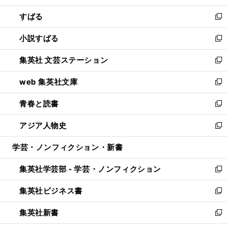
開
ウ
ン
すばる
く
で
ド
新
開
ウ
し
小説すばる
く
で
い
新
開
ウ
し
集英社 文芸ステーション
く
ィ
い
新
ン
ウ
し
web 集英社文庫
ド
ィ
い
新
ウ
ン
ウ
し
青春と読書
で
ド
ィ
い
新
開
ウ
ン
ウ
し
アジア人物史
く
で
ド
ィ
い
新
開
ウ
ン
ウ
し
学芸・ノンフィクション・新書
く
で
ド
ィ
い
開
ウ
ン
ウ
集英社学芸部 - 学芸・ノンフィクション
く
で
ド
ィ
新
開
ウ
ン
し
集英社ビジネス書
く
で
ド
い
新
開
ウ
ウ
し
集英社新書
く
で
ィ
い
新
開
ン
ウ
し