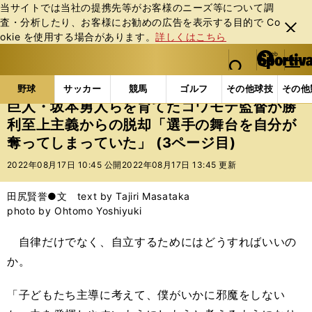
当サイトでは当社の提携先等がお客様のニーズ等について調
査・分析したり、お客様にお勧めの広告を表⽰する⽬的で Co
閉じ
okie を使⽤する場合があります。
詳しくはこちら
る
マイペ
web Sportiva (webスポルティーバ)
検索
メニュ
we
ー
野球の記事一覧
高校野球他
巨人・坂本勇人らを育
b
ジ
野球
サッカー
競馬
ゴルフ
その他球技
その他
ス
巨人・坂本勇人らを育てたコワモテ監督が勝
ポ
利至上主義からの脱却「選手の舞台を自分が
ル
奪ってしまっていた」 (3ページ目)
テ
ィ
2022年08月17日 10:45 公開
2022年08月17日 13:45 更新
ー
バ
田尻賢誉●文 text by Tajiri Masataka
photo by Ohtomo Yoshiyuki
自律だけでなく、自立するためにはどうすればいいの
か。
「子どもたち主導に考えて、僕がいかに邪魔をしない