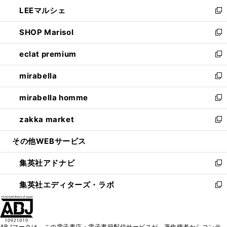
ン
ウ
し
LEEマルシェ
く
で
ド
ィ
い
新
開
ウ
ン
ウ
し
SHOP Marisol
く
で
ド
ィ
い
新
開
ウ
ン
ウ
し
eclat premium
く
で
ド
ィ
い
新
開
ウ
ン
ウ
し
mirabella
く
で
ド
ィ
い
新
開
ウ
ン
ウ
し
mirabella homme
く
で
ド
ィ
い
新
開
ウ
ン
ウ
し
zakka market
く
で
ド
ィ
い
新
開
ウ
ン
ウ
し
その他WEBサービス
く
で
ド
ィ
い
開
ウ
ン
ウ
集英社アドナビ
く
で
ド
ィ
新
開
ウ
ン
し
集英社エディターズ・ラボ
く
で
ド
い
新
開
ウ
ウ
し
く
で
ィ
い
開
ン
ウ
ABJマークは、この電子書店・電子書籍配信サービスが、著作権者からコンテ