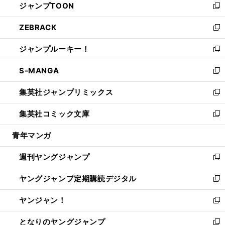
ジャンプTOON
く
で
ド
ィ
い
新
開
ウ
ン
ウ
し
ZEBRACK
く
で
ド
ィ
い
新
開
ウ
ン
ウ
し
ジャンプルーキー！
く
で
ド
ィ
い
新
開
ウ
ン
ウ
し
S-MANGA
く
で
ド
ィ
い
新
開
ウ
ン
ウ
し
集英社ジャンプリミックス
く
で
ド
ィ
い
新
開
ウ
ン
ウ
し
集英社コミック文庫
く
で
ド
ィ
い
新
開
ウ
ン
ウ
し
青年マンガ
く
で
ド
ィ
い
開
ウ
ン
ウ
週刊ヤングジャンプ
く
で
ド
ィ
新
開
ウ
ン
し
ヤングジャンプ定期購読デジタル
く
で
ド
い
新
開
ウ
ウ
し
ヤンジャン！
く
で
ィ
い
新
開
ン
ウ
し
となりのヤングジャンプ
く
ド
ィ
い
新