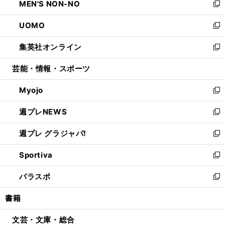
MEN'S NON-NO
く
で
ド
ィ
い
新
開
ウ
ン
ウ
し
UOMO
く
で
ド
ィ
い
新
開
ウ
ン
ウ
し
集英社オンライン
く
で
ド
ィ
い
新
開
ウ
ン
ウ
し
芸能・情報・スポーツ
く
で
ド
ィ
い
開
ウ
ン
ウ
Myojo
く
で
ド
ィ
新
開
ウ
ン
し
週プレNEWS
く
で
ド
い
新
開
ウ
ウ
し
週プレ グラジャパ!
く
で
ィ
い
新
開
ン
ウ
し
Sportiva
く
ド
ィ
い
新
ウ
ン
ウ
し
パラスポ
で
ド
ィ
い
新
開
ウ
ン
ウ
し
書籍
く
で
ド
ィ
い
開
ウ
ン
ウ
文芸・文庫・総合
く
で
ド
ィ