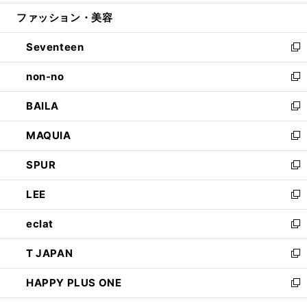
開
ウ
ン
ウ
ファッション・美容
く
で
ド
ィ
開
ウ
ン
Seventeen
く
で
ド
新
開
ウ
し
non-no
く
で
い
新
開
ウ
し
BAILA
く
ィ
い
新
ン
ウ
し
MAQUIA
ド
ィ
い
新
ウ
ン
ウ
し
SPUR
で
ド
ィ
い
新
開
ウ
ン
ウ
し
LEE
く
で
ド
ィ
い
新
開
ウ
ン
ウ
し
eclat
く
で
ド
ィ
い
新
開
ウ
ン
ウ
し
T JAPAN
く
で
ド
ィ
い
新
開
ウ
ン
ウ
し
HAPPY PLUS ONE
く
で
ド
ィ
い
新
開
ウ
ン
ウ
し