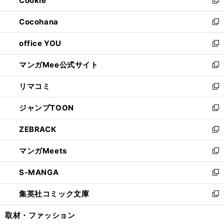
Cookie
で
ド
ィ
新
開
ウ
ン
し
Cocohana
く
で
ド
い
新
開
ウ
ウ
し
office YOU
く
で
ィ
い
新
開
ン
ウ
し
マンガMee公式サイト
く
ド
ィ
い
新
ウ
ン
ウ
し
リマコミ
で
ド
ィ
い
新
開
ウ
ン
ウ
し
ジャンプTOON
く
で
ド
ィ
い
新
開
ウ
ン
ウ
し
ZEBRACK
く
で
ド
ィ
い
新
開
ウ
ン
ウ
し
マンガMeets
く
で
ド
ィ
い
新
開
ウ
ン
ウ
し
S-MANGA
く
で
ド
ィ
い
新
開
ウ
ン
ウ
し
集英社コミック文庫
く
で
ド
ィ
い
新
開
ウ
ン
ウ
し
取材・ファッション
く
で
ド
ィ
い