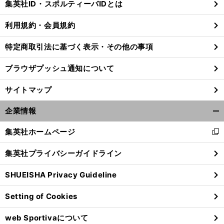
集英社ID・スポルティーバIDとは
る
利用規約・会員規約
特定商取引法に基づく表示・その他の事項
前
へ
ブラウザプッシュ通知について
サイトマップ
企業情報
開
く/
集英社ホームページ
新
閉
し
じ
集英社プライバシーガイドライン
い
る
ウ
SHUEISHA Privacy Guideline
ィ
ン
Setting of Cookies
ド
ウ
web Sportivaについて
で