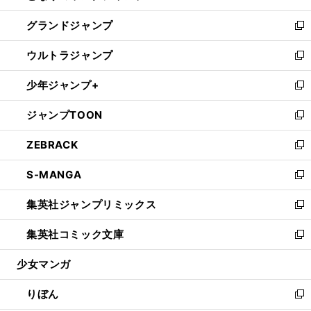
ウ
ン
ウ
し
グランドジャンプ
で
ド
ィ
い
新
開
ウ
ン
ウ
し
ウルトラジャンプ
く
で
ド
ィ
い
新
開
ウ
ン
ウ
し
少年ジャンプ+
く
で
ド
ィ
い
新
開
ウ
ン
ウ
し
ジャンプTOON
く
で
ド
ィ
い
新
開
ウ
ン
ウ
し
ZEBRACK
く
で
ド
ィ
い
新
開
ウ
ン
ウ
し
S-MANGA
く
で
ド
ィ
い
新
開
ウ
ン
ウ
し
集英社ジャンプリミックス
く
で
ド
ィ
い
新
開
ウ
ン
ウ
し
集英社コミック文庫
く
で
ド
ィ
い
新
開
ウ
ン
ウ
し
少女マンガ
く
で
ド
ィ
い
開
ウ
ン
ウ
りぼん
く
で
ド
ィ
新
開
ウ
ン