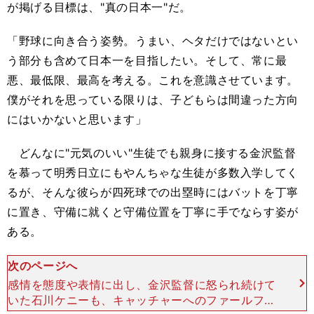
が掲げる目標は、"真の日本一"だ。
「野球に向き合う姿勢。うまい、ヘタだけではないとい
う部分も含めて日本一を目指したい。そして、常に最
悪、最低限、最高を考える。これを意識させています。
僕がそれを思っている限りは、子どもらは間違った方向
にはいかないと思います」
どんなに"元気のいい"生徒でも親身に接する金沢監督
を慕って明秀日立にもやんちゃな生徒が多数入学してく
るが、そんな彼らが四死球での出塁時にはバットを丁寧
に置き、守備に就くと守備位置を丁寧に手でならす姿が
ある。
次のページへ
感情を態度や表情に出し、金沢監督に怒られ続けて
いた石川ケニーも、キャッチャーへのファールフラ