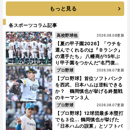
もっと見る
各スポーツコラム記事
高校野球他
2026.08.08更新
【夏の甲子園2026】「ウチを
選んでくれるのは『Ｂランク』
の選手たち」 八幡商が15年ぶ
り甲子園をつかんだ"名門復
活"の舞台裏
プロ野球
2026.08.07更新
【プロ野球】首位ソフトバンク
を西武、日本ハムは逆転できる
か？ 鶴岡慎也が挙げる終盤戦
のキーマン３人
プロ野球
2026.08.07更新
【プロ野球】12球団最多本塁打
でも３位... 鶴岡慎也が挙げた
「日本ハムの誤算」とソフトバ