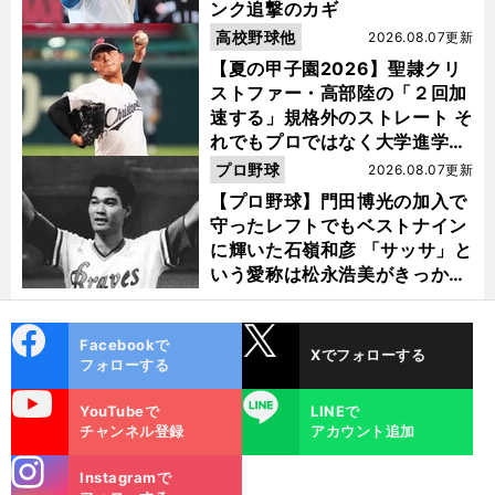
ンク追撃のカギ
高校野球他
2026.08.07更新
【夏の甲子園2026】聖隷クリ
ストファー・高部陸の「２回加
速する」規格外のストレート そ
れでもプロではなく大学進学を
選ぶ理由
プロ野球
2026.08.07更新
【プロ野球】門田博光の加入で
守ったレフトでもベストナイン
に輝いた石嶺和彦 「サッサ」と
いう愛称は松永浩美がきっか
け？
cebo
X
Facebookで
Xでフォローする
ok
フォローする
uTube
LINE
YouTubeで
LINEで
チャンネル登録
アカウント追加
stagra
Instagramで
m