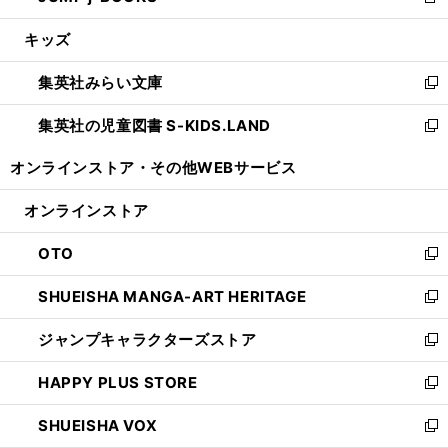
新
開
ウ
ン
ウ
し
キッズ
く
で
ド
ィ
い
開
ウ
ン
ウ
集英社みらい文庫
く
で
ド
ィ
新
開
ウ
ン
し
集英社の児童図書 S-KIDS.LAND
く
で
ド
い
新
開
ウ
ウ
し
オンラインストア・
その他WEBサービス
く
で
ィ
い
開
ン
ウ
オンラインストア
く
ド
ィ
ウ
ン
OTO
で
ド
新
開
ウ
し
SHUEISHA MANGA-ART HERITAGE
く
で
い
新
開
ウ
し
ジャンプキャラクターズストア
く
ィ
い
新
ン
ウ
し
HAPPY PLUS STORE
ド
ィ
い
新
ウ
ン
ウ
し
SHUEISHA VOX
で
ド
ィ
い
新
開
ウ