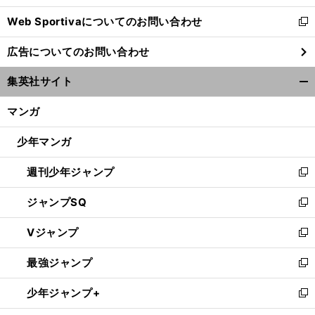
開
Web Sportivaについてのお問い合わせ
く
新
し
広告についてのお問い合わせ
い
ウ
集英社サイト
ィ
開
ン
く/
マンガ
ド
閉
ウ
じ
少年マンガ
で
る
開
週刊少年ジャンプ
く
新
し
ジャンプSQ
い
新
ウ
し
Vジャンプ
ィ
い
新
ン
ウ
し
最強ジャンプ
ド
ィ
い
新
ウ
ン
ウ
し
少年ジャンプ+
で
ド
ィ
い
新
開
ウ
ン
ウ
し