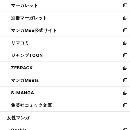
し
マーガレット
く
で
ド
い
新
開
ウ
ウ
し
別冊マーガレット
く
で
ィ
い
新
開
ン
ウ
し
マンガMee公式サイト
く
ド
ィ
い
新
ウ
ン
ウ
し
リマコミ
で
ド
ィ
い
新
開
ウ
ン
ウ
し
ジャンプTOON
く
で
ド
ィ
い
新
開
ウ
ン
ウ
し
ZEBRACK
く
で
ド
ィ
い
新
開
ウ
ン
ウ
し
マンガMeets
く
で
ド
ィ
い
新
開
ウ
ン
ウ
し
S-MANGA
く
で
ド
ィ
い
新
開
ウ
ン
ウ
し
集英社コミック文庫
く
で
ド
ィ
い
新
開
ウ
ン
ウ
し
女性マンガ
く
で
ド
ィ
い
開
ウ
ン
ウ
く