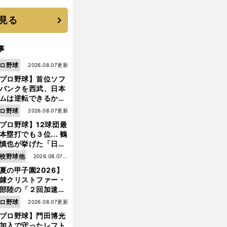
 それでもプロではな
大学進学を選ぶ理由
見る
事
ロ野球
2026.08.07更新
プロ野球】首位ソフ
バンクを西武、日本
ムは逆転できるか？
鶴岡慎也が挙げる終
ロ野球
2026.08.07更新
戦のキーマン３人
プロ野球】12球団最
本塁打でも３位... 鶴
慎也が挙げた「日本
ムの誤算」とソフト
校野球他
2026.08.07更
ンク追撃のカギ
夏の甲子園2026】
新
隷クリストファー・
部陸の「２回加速す
甲
々
守
」
。
、
.
.
.
」規格外のストレー
ロ野球
2026.08.07更新
子園準
決勝以降のカギは「
備力
エラー急増の今夏で唯一
内野手の無失策は聖光学院だが
 それでもプロではな
プロ野球】門田博光
大学進学を選ぶ理由
加入で守ったレフト