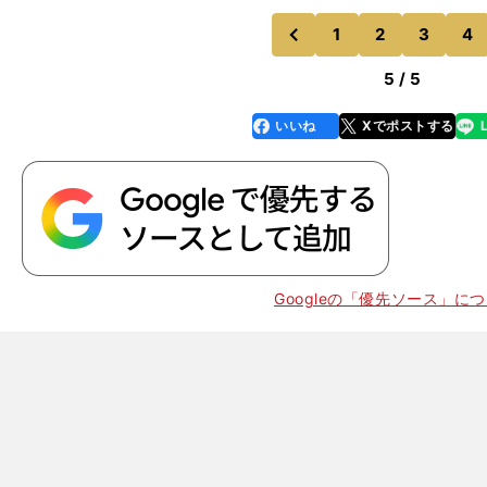
1
2
3
4
のページへ
前
5 / 5
いいね
Xでポストする
line
faceboo
x
k
Googleの「優先ソース」に