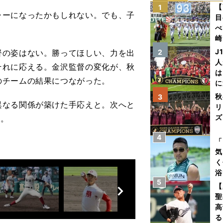
【
1
ャーになったかもしれない。でも、子
目
べ
崎
「
J
の姿はない。勝ってほしい、力を出
2
て
人
それに応える。金沢監督の変化が、秋
は
のチームの結果につながった。
に
と
秋
3
なる関係が築けた手応えと。次へと
リ
ズ
く。
4
を
「
気
く
浴
前
5
太
【
へ
ァ
聖
高
る