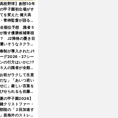
高校野球】創部10年
の甲子園初出場がす
てを変えた 健大高
・青栁監督が語る
機動破壊」はこうし
1全順位予想 識者５
生まれた
が推す優勝候補筆頭
？ J2降格の憂き目
遭いそうな３クラブ
は？
春制が導入されたJ1
ーグ2026－27シー
ンの行方はいかに!?
５人の識者が全順位
大胆予想
お前がラクして生意
だな」「あいつ若い
せに」厳しい言葉を
びせられるも佐藤慎
郎が貫いた誇りとフ
夏の甲子園2026】
ンへの思い
隷クリストファー・
部陸の「２回加速す
」規格外のストレー