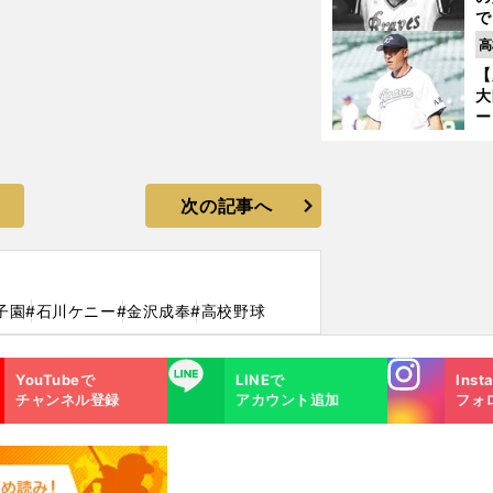
で
い
高
サ
【
浩
大
ー
腕
塁
ら
次の記事へ
子園
#石川ケニー
#金沢成奉
#高校野球
Instagra
LINE
YouTubeで
LINEで
Inst
m
チャンネル登録
アカウント追加
フォ