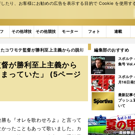
たり、お客様にお勧めの広告を表⽰する⽬的で Cookie を使⽤す
フ
その他球技
その他競技
モーター
フォト
連載
てたコワモテ監督が勝利至上主義からの脱却「選手の舞台を自分が奪
編集部のおすすめ
スポルテ
監督が勝利至上主義から
集号 Vol
まっていた」 (5ページ
スポルテ
月16日発
最新記事
プッシュ
いて
決勝も『オレを歌わせろよ』と言って
なかったこともあって歌いました。カ