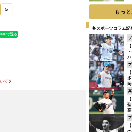
ト
5
く
もっと
各スポーツコラム記
LINEで送る
プ
【
ト
ハ
プ
盤
【
多
ついて
岡
ハ
高
バ
【
聖
高
る
プ
ト
【
く
の