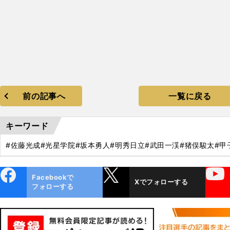
前の記事へ
一覧に戻る
キーワード
#佐藤光成
#光星学院
#坂本勇人
#明秀日立
#武田一渓
#猪俣駿太
#甲
ebo
X
YouTube
Facebookで
Xでフォローする
ok
フォローする