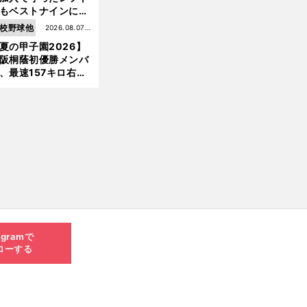
もベストナインに輝
た石嶺和彦 「サッ
校野球他
2026.08.07更
」という愛称は松永
夏の甲子園2026】
新
美がきっかけ？
阪桐蔭初優勝メンバ
、最速157キロ右
、平成初完封＆初本
打... 指揮官たちの知
れざる現役時代
agramで
ローする