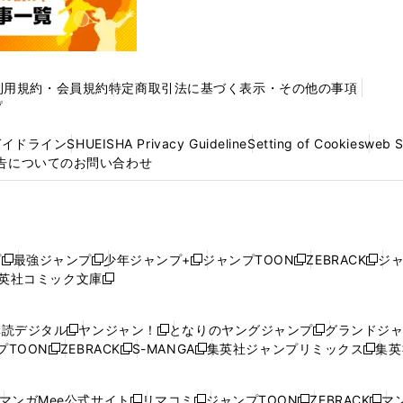
利用規約・会員規約
特定商取引法に基づく表示・その他の事項
プ
ガイドライン
SHUEISHA Privacy Guideline
Setting of Cookies
web 
告についてのお問い合わせ
プ
最強ジャンプ
少年ジャンプ+
ジャンプTOON
ZEBRACK
ジ
新
新
新
新
新
英社コミック文庫
し
新
し
し
し
し
い
い
し
い
い
い
ウ
ウ
い
ウ
ウ
ウ
購読デジタル
ヤンジャン！
となりのヤングジャンプ
グランドジ
新
新
新
ィ
ィ
ウ
ィ
ィ
ィ
プTOON
ZEBRACK
S-MANGA
集英社ジャンプリミックス
集英
新
し
新
し
新
し
新
ン
ン
ィ
ン
ン
ン
し
い
し
い
し
い
し
ド
ド
ン
ド
ド
ド
い
ウ
い
ウ
い
ウ
い
ウ
ウ
ド
ウ
ウ
ウ
マンガMee公式サイト
リマコミ
ジャンプTOON
ZEBRACK
マン