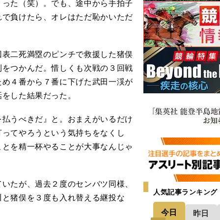
くった（笑）。でも、途中から手拍子
れで負けたら、オレはただ恥かいただ
表二死満塁のピンチで救援した猪俣
利をつかんだ。惜しくも次戦の３回戦
ため４番から７番に下げた武田一渓が
話をした結果だった。
を払うべきだ』と。おまえがいるだけ
打ってやろうという気持ちをなくし
ことを精一杯やることが大事なんじゃ
いたが、過去２度のセンバツ同様、
人気記事ランキング
川と猪俣を３度も入れ替える継投な
今日
昨日