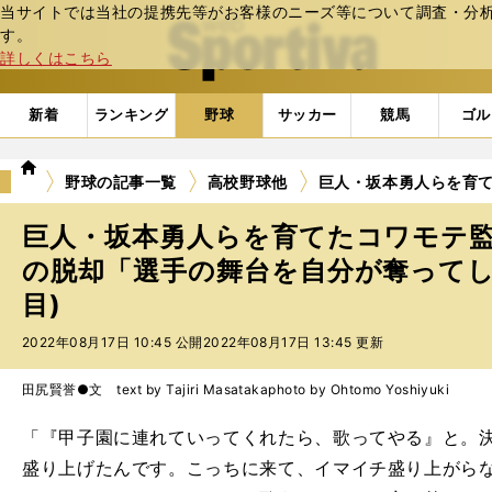
当サイトでは当社の提携先等がお客様のニーズ等について調査・分析し
web Sportiva (webスポルティーバ)
す。
詳しくはこちら
新着
ランキング
野球
サッカー
競馬
ゴル
we
野球の記事一覧
高校野球他
巨人・坂本勇人らを育
b
ス
巨人・坂本勇人らを育てたコワモテ
ポ
ル
の脱却「選手の舞台を自分が奪ってし
テ
目)
ィ
ー
2022年08月17日 10:45 公開
2022年08月17日 13:45 更新
バ
田尻賢誉●文 text by Tajiri Masataka
photo by Ohtomo Yoshiyuki
「『甲子園に連れていってくれたら、歌ってやる』と。
盛り上げたんです。こっちに来て、イマイチ盛り上がら