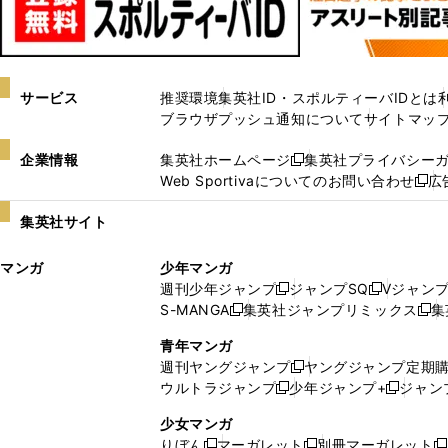
サービス
推奨環境
集英社ID・スポルティーバIDとは
ブラウザプッシュ通知について
サイトマッ
企業情報
集英社ホームページ
集英社プライバシー
新
Web Sportivaについてのお問い合わせ
広
し
新
い
し
集英社サイト
ウ
い
ィ
ウ
マンガ
少年マンガ
ン
ィ
週刊少年ジャンプ
ジャンプSQ
Vジャン
ド
ン
新
新
S-MANGA
集英社ジャンプリミックス
集
ウ
ド
新
し
し
新
で
ウ
し
い
い
し
青年マンガ
開
で
い
ウ
ウ
い
週刊ヤングジャンプ
ヤングジャンプ定期
新
く
開
ウ
ィ
ィ
ウ
ウルトラジャンプ
少年ジャンプ+
ジャン
新
し
新
く
ィ
ン
ン
ィ
し
い
し
ン
ド
ド
ン
少女マンガ
い
ウ
い
ド
ウ
ウ
ド
りぼん
マーガレット
別冊マーガレット