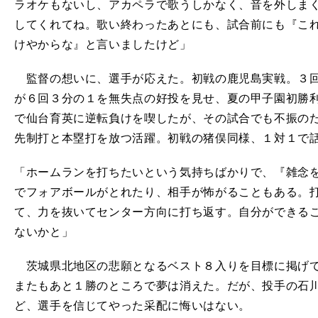
ラオケもないし、アカペラで歌うしかなく、音を外しま
してくれてね。歌い終わったあとにも、試合前にも『こ
けやからな』と言いましたけど」
監督の想いに、選手が応えた。初戦の鹿児島実戦。３回
が６回３分の１を無失点の好投を見せ、夏の甲子園初勝
で仙台育英に逆転負けを喫したが、その試合でも不振の
先制打と本塁打を放つ活躍。初戦の猪俣同様、１対１で
「ホームランを打ちたいという気持ちばかりで、『雑念
でフォアボールがとれたり、相手が怖がることもある。
て、力を抜いてセンター方向に打ち返す。自分ができる
ないかと」
茨城県北地区の悲願となるベスト８入りを目標に掲げて
またもあと１勝のところで夢は消えた。だが、投手の石
ど、選手を信じてやった采配に悔いはない。