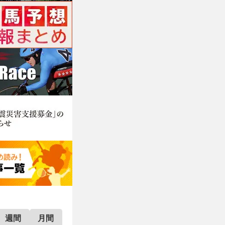
週間
月間