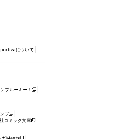
Sportivaについて
ャンプルーキー！
新
し
い
ウ
ャンプ
新
ィ
社コミック文庫
し
新
ン
い
し
ド
ウ
い
ウ
ガMeets