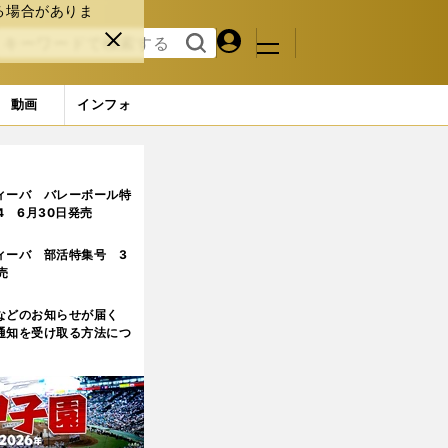
る場合がありま
マイペ
閉じ
検索
メニュ
ー
る
す
ジ
る
動画
インフォ
ってしまっていた」
5ページ目
ィーバ バレーボール特
.4 6月30日発売
ィーバ 部活特集号 3
売
などのお知らせが届く
通知を受け取る方法につ