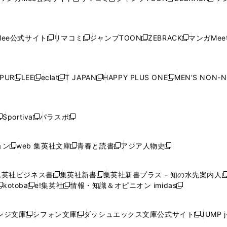
新
新
新
新
ウ
ィ
ウ
ィ
ウ
ィ
ウ
で
で
ウ
で
で
で
し
し
し
し
し
ィ
ン
ィ
ン
ィ
ン
ィ
開
開
で
開
開
開
い
い
い
い
い
ン
ド
ン
ド
ン
ド
ン
く
く
開
く
く
く
ウ
ウ
ウ
ウ
ウ
ド
ウ
ド
ウ
ド
ウ
ド
ee公式サイト
リマコミ
ジャンプTOON
ZEBRACK
マンガMeet
く
新
新
新
新
ィ
ィ
ィ
ィ
ィ
ウ
で
ウ
で
ウ
で
ウ
し
し
し
し
ン
ン
ン
ン
ン
で
開
で
開
で
開
で
い
い
い
い
ド
ド
ド
ド
ド
開
く
開
く
開
く
開
ウ
ウ
ウ
ウ
ウ
ウ
ウ
ウ
ウ
PUR
LEE
eclat
T JAPAN
HAPPY PLUS ONE
MEN'S NON-
く
く
く
く
新
新
新
新
新
ィ
ィ
ィ
ィ
で
で
で
で
で
し
し
し
し
し
ン
ン
ン
ン
開
開
開
開
開
い
い
い
い
い
ド
ド
ド
ド
く
く
く
く
く
ウ
ウ
ウ
ウ
ウ
ウ
ウ
ウ
ウ
Sportiva
パラスポ
新
新
ィ
ィ
ィ
ィ
ィ
で
で
で
で
し
し
し
ン
ン
ン
ン
ン
開
開
開
開
い
い
い
ド
ド
ド
ド
ド
ョン
web 集英社文庫
青春と読書
アジア人物史
く
く
く
く
新
新
新
新
ウ
ウ
ウ
ウ
ウ
ウ
ウ
ウ
し
し
し
し
ィ
ィ
ィ
で
で
で
で
で
い
い
い
い
ン
ン
ン
集英社ビジネス書
集英社新書
集英社新書プラス - 知の水先案内人
開
開
開
開
開
新
新
新
ウ
ウ
ウ
ウ
ド
ド
ド
kotoba
e!集英社
情報・知識＆オピニオン imidas
く
く
く
く
く
新
し
新
し
新
ィ
ィ
ィ
ィ
ウ
ウ
ウ
し
し
い
し
い
し
ン
ン
ン
ン
で
で
で
い
い
ウ
い
ウ
い
ド
ド
ド
ド
ンジ文庫
シフォン文庫
ダッシュエックス文庫公式サイト
JUMP 
開
開
開
新
新
新
ウ
ウ
ィ
ウ
ィ
ウ
ウ
ウ
ウ
ウ
く
く
く
し
し
し