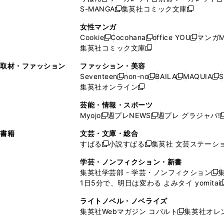
新
新
新
ウ
ィ
ウ
ウ
で
で
ウ
S-MANGA
集英社コミック文庫
し
新
し
新
ィ
ン
ィ
で
開
開
で
い
し
い
し
ン
ド
ン
女性マンガ
開
く
く
開
ウ
い
ウ
い
ド
ウ
ド
Cookie
Cocohana
office YOU
マンガM
く
く
新
新
新
ィ
ウ
ィ
ウ
ウ
で
ウ
集英社コミック文庫
し
新
し
し
ン
ィ
ン
ィ
で
開
で
い
し
い
い
ド
ン
ド
ン
取材・ファッション
ファッション・美容
開
く
開
ウ
い
ウ
ウ
ウ
ド
ウ
ド
Seventeen
non-no
BAILA
MAQUIA
S
く
く
新
新
新
新
ィ
ウ
ィ
ィ
で
ウ
で
ウ
集英社オンライン
し
新
し
し
し
ン
ィ
ン
ン
開
で
開
で
い
し
い
い
い
ド
ン
ド
ド
芸能・情報・スポーツ
く
開
く
開
ウ
い
ウ
ウ
ウ
ウ
ド
ウ
ウ
Myojo
週プレNEWS
週プレ グラジャパ!
く
く
新
新
新
ィ
ウ
ィ
ィ
ィ
で
ウ
で
で
し
し
ン
ィ
ン
ン
ン
書籍
文芸・文庫・総合
開
で
開
開
い
い
ド
ン
ド
ド
ド
すばる
小説すばる
集英社 文芸ステーシ
く
開
く
く
新
新
ウ
ウ
ウ
ド
ウ
ウ
ウ
く
し
し
ィ
ィ
学芸・ノンフィクション・新書
で
ウ
で
で
で
い
い
ン
ン
集英社学芸部 - 学芸・ノンフィクション
開
で
開
開
開
新
ウ
ウ
ド
ド
1日5分で、明日は変わる よみタイ yomitai
く
開
く
く
く
し
新
ィ
ィ
ウ
ウ
く
い
ン
ン
ライトノベル・ノベライズ
で
で
ウ
ド
ド
集英社Webマガジン コバルト
集英社オレ
開
開
新
ィ
ウ
ウ
く
く
し