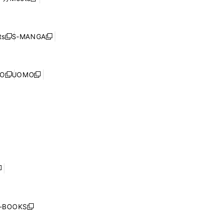
新
ィ
ウ
で
し
ン
ィ
開
い
ド
ン
く
ウ
ウ
ド
s
S-MANGA
新
新
ィ
で
ウ
し
し
ン
開
で
い
い
ド
く
開
ウ
ウ
ウ
NO
UOMO
く
新
新
ィ
ィ
で
し
し
ン
ン
開
い
い
ド
ド
く
ウ
ウ
ウ
ウ
ィ
ィ
で
で
ン
ン
開
開
ド
ド
く
く
ウ
ウ
で
で
開
開
く
く
し
い
ウ
j-BOOKS
新
ィ
し