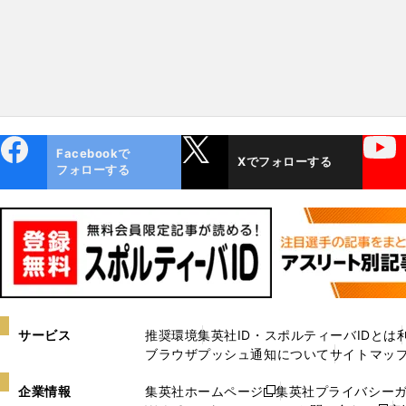
ebo
X
YouTube
Facebookで
Xでフォローする
ok
フォローする
サービス
推奨環境
集英社ID・スポルティーバIDとは
ブラウザプッシュ通知について
サイトマッ
企業情報
集英社ホームページ
集英社プライバシー
新