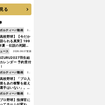
 それでもプロではな
大学進学を選ぶ理由
見る
事
ポルティーバ動画
202
高校野球】【今だか
6.0
語られる真実】199
8.0
年夏・伝説の死闘の
7更
中にPL学園に何が起
ュース
2026.08.07更新
新
ていた！？
UZURU2027羽生結
カレンダー 予約受付
！
ポルティーバ動画
202
高校野球】「プロ入
6.0
後もあの衝撃を超え
8.0
選手はいない」。PL
6更
園トリオが衝撃を受
ポルティーバ動画
202
新
た選手
プロ野球】指揮官に
6.0
ってチームが変わ