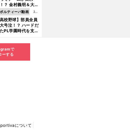
8.0
！？ 金村義明＆大塚
6更
二が語る歴代監督エ
ポルティーバ動画
202
新
ソード
高校野球】部員全員
6.0
大号泣！？ ハードだ
8.0
たPL学園時代を支え
6更
ものとは
新
agramで
ローする
Sportivaについて