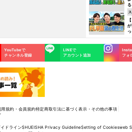
る
光
ス
ピ
【
が
っ
た
Instagra
LINE
YouTubeで
LINEで
Inst
m
チャンネル登録
アカウント追加
フォ
利用規約・会員規約
特定商取引法に基づく表示・その他の事項
プ
ガイドライン
SHUEISHA Privacy Guideline
Setting of Cookies
web 