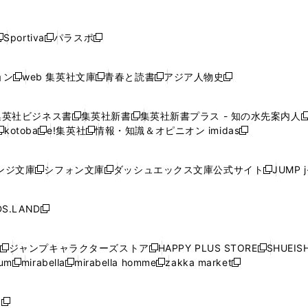
し
し
し
し
し
ン
ン
ン
ン
開
開
開
開
開
い
い
い
い
い
ド
ド
ド
ド
く
く
く
く
く
ウ
ウ
ウ
ウ
ウ
ウ
ウ
ウ
ウ
Sportiva
パラスポ
新
新
ィ
ィ
ィ
ィ
ィ
で
で
で
で
し
し
し
ン
ン
ン
ン
ン
開
開
開
開
い
い
い
ド
ド
ド
ド
ド
ョン
web 集英社文庫
青春と読書
アジア人物史
く
く
く
く
新
新
新
新
ウ
ウ
ウ
ウ
ウ
ウ
ウ
ウ
し
し
し
し
ィ
ィ
ィ
で
で
で
で
で
い
い
い
い
ン
ン
ン
集英社ビジネス書
集英社新書
集英社新書プラス - 知の水先案内人
開
開
開
開
開
新
新
新
ウ
ウ
ウ
ウ
ド
ド
ド
kotoba
e!集英社
情報・知識＆オピニオン imidas
く
く
く
く
く
新
し
新
し
新
ィ
ィ
ィ
ィ
ウ
ウ
ウ
し
し
い
し
い
し
ン
ン
ン
ン
で
で
で
い
い
ウ
い
ウ
い
ド
ド
ド
ド
ンジ文庫
シフォン文庫
ダッシュエックス文庫公式サイト
JUMP 
開
開
開
新
新
新
ウ
ウ
ィ
ウ
ィ
ウ
ウ
ウ
ウ
ウ
く
く
く
し
し
し
ィ
ィ
ン
ィ
ン
ィ
で
で
で
で
い
い
い
ン
ン
ド
ン
ド
ン
S.LAND
開
開
開
開
新
ウ
ウ
ウ
ド
ド
ウ
ド
ウ
ド
く
く
く
く
し
ィ
ィ
ィ
ウ
ウ
で
ウ
で
ウ
い
ン
ン
ン
ジャンプキャラクターズストア
HAPPY PLUS STORE
SHUEIS
で
で
開
で
開
で
新
新
新
ウ
ド
ド
ド
ium
mirabella
mirabella homme
zakka market
開
開
く
開
く
開
し
新
新
新
し
新
し
ィ
ウ
ウ
ウ
く
く
く
く
い
し
し
い
し
し
い
ン
で
で
で
ウ
い
い
ウ
い
い
ウ
ド
ボ
開
開
開
新