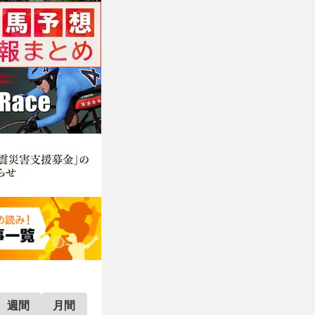
週間
月間