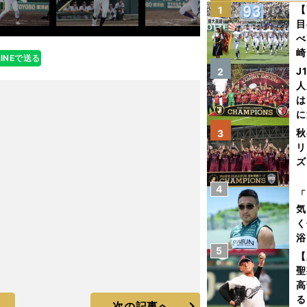
【
1
目
べ
崎
LINEで送る
「
J
2
て
人
は
に
と
秋
3
リ
ズ
4
を
「
気
く
浴
5
太
【
ァ
聖
高
る
次の記事へ