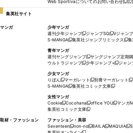
Web Sportivaについてのお問い合わせ
広
し
新
い
し
集英社サイト
ウ
い
ィ
ウ
マンガ
少年マンガ
ン
ィ
週刊少年ジャンプ
ジャンプSQ
Vジャン
ド
ン
新
新
S-MANGA
集英社ジャンプリミックス
集
ウ
ド
新
し
し
新
で
ウ
し
い
い
し
青年マンガ
開
で
い
ウ
ウ
い
週刊ヤングジャンプ
ヤングジャンプ定期
新
く
開
ウ
ィ
ィ
ウ
ウルトラジャンプ
少年ジャンプ+
ジャン
新
し
新
く
ィ
ン
ン
ィ
し
い
し
ン
ド
ド
ン
少女マンガ
い
ウ
い
ド
ウ
ウ
ド
りぼん
マーガレット
別冊マーガレット
新
新
新
ウ
ィ
ウ
ウ
で
で
ウ
S-MANGA
集英社コミック文庫
し
新
し
新
ィ
ン
ィ
で
開
開
で
い
し
い
し
ン
ド
ン
女性マンガ
開
く
く
開
ウ
い
ウ
い
ド
ウ
ド
Cookie
Cocohana
office YOU
マンガM
く
く
新
新
新
ィ
ウ
ィ
ウ
ウ
で
ウ
集英社コミック文庫
し
新
し
し
ン
ィ
ン
ィ
で
開
で
い
し
い
い
ド
ン
ド
ン
取材・ファッション
ファッション・美容
開
く
開
ウ
い
ウ
ウ
ウ
ド
ウ
ド
Seventeen
non-no
BAILA
MAQUIA
S
く
く
新
新
新
新
ィ
ウ
ィ
ィ
で
ウ
で
ウ
集英社オンライン