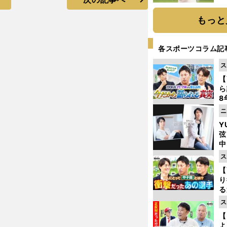
ト
く
もっと
各スポーツコラム記
ス
【
ら
8
最
ニ
き
Y
弦
中
ス
【
り
る
学
ス
け
【
よ