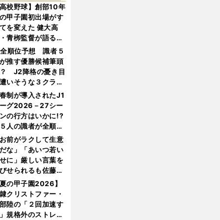
高校野球】創部10年
の甲子園初出場がす
てを変えた 健大高
・青栁監督が語る
機動破壊」はこうし
1全順位予想 識者５
生まれた
が推す優勝候補筆頭
？ J2降格の憂き目
遭いそうな３クラブ
は？
春制が導入されたJ1
ーグ2026－27シー
ンの行方はいかに!?
５人の識者が全順位
大胆予想
お前がラクして生意
だな」「あいつ若い
せに」厳しい言葉を
びせられるも佐藤慎
郎が貫いた誇りとフ
夏の甲子園2026】
ンへの思い
隷クリストファー・
部陸の「２回加速す
」規格外のストレー