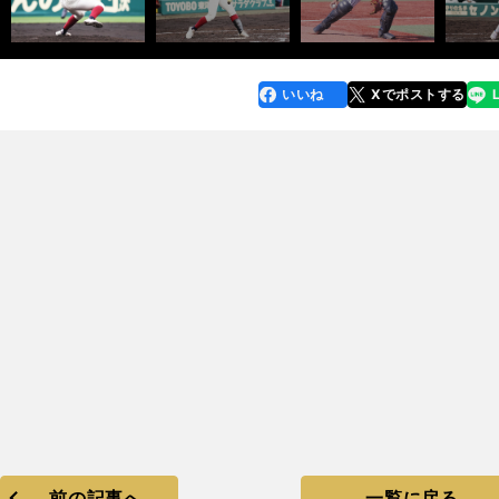
いいね
Xでポストする
line
faceboo
x
k
前の記事へ
一覧に戻る