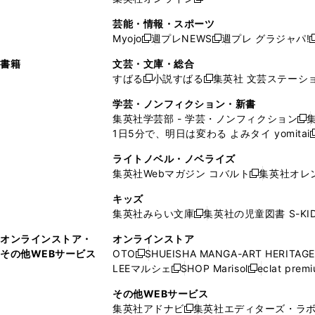
し
新
し
し
し
ン
ィ
ン
ン
開
で
開
で
い
し
い
い
い
ド
ン
ド
ド
芸能・情報・スポーツ
く
開
く
開
ウ
い
ウ
ウ
ウ
ウ
ド
ウ
ウ
Myojo
週プレNEWS
週プレ グラジャパ!
く
く
新
新
新
ィ
ウ
ィ
ィ
ィ
で
ウ
で
で
し
し
ン
ィ
ン
ン
ン
書籍
文芸・文庫・総合
開
で
開
開
い
い
ド
ン
ド
ド
ド
すばる
小説すばる
集英社 文芸ステーシ
く
開
く
く
新
新
ウ
ウ
ウ
ド
ウ
ウ
ウ
く
し
し
ィ
ィ
学芸・ノンフィクション・新書
で
ウ
で
で
で
い
い
ン
ン
集英社学芸部 - 学芸・ノンフィクション
開
で
開
開
開
新
ウ
ウ
ド
ド
1日5分で、明日は変わる よみタイ yomitai
く
開
く
く
く
し
新
ィ
ィ
ウ
ウ
く
い
ン
ン
ライトノベル・ノベライズ
で
で
ウ
ド
ド
集英社Webマガジン コバルト
集英社オレ
開
開
新
ィ
ウ
ウ
く
く
し
ン
キッズ
で
で
い
ド
集英社みらい文庫
集英社の児童図書 S-KID
開
開
新
ウ
ウ
く
く
し
ィ
オンラインストア・
オンラインストア
で
い
ン
その他WEBサービス
OTO
SHUEISHA MANGA-ART HERITAGE
開
新
ウ
ド
LEEマルシェ
SHOP Marisol
eclat prem
く
し
新
新
ィ
ウ
い
し
し
ン
その他WEBサービス
で
ウ
い
い
ド
集英社アドナビ
集英社エディターズ・ラ
開
新