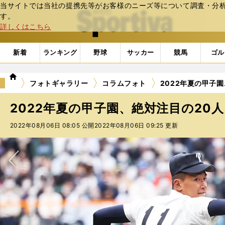
当サイトでは当社の提携先等がお客様のニーズ等について調査・分析し
web Sportiva (webスポルティーバ)
す。
詳しくはこちら
新着
ランキング
野球
サッカー
競馬
ゴル
we
フォトギャラリー
コラムフォト
2022年夏の甲子園
b
ス
2022年夏の甲子園、絶対注目の20人 
ポ
ル
2022年08月06日 08:05 公開
2022年08月06日 09:25 更新
テ
ィ
ー
バ
次へ