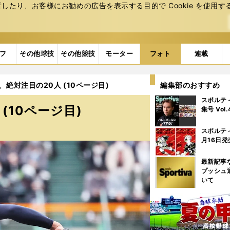
たり、お客様にお勧めの広告を表⽰する⽬的で Cookie を使⽤す
フ
その他球技
その他競技
モーター
フォト
連載
、絶対注目の20人 (10ページ目)
編集部のおすすめ
スポルテ
(10ページ目)
集号 Vol
スポルテ
月16日発
最新記事
プッシュ
いて