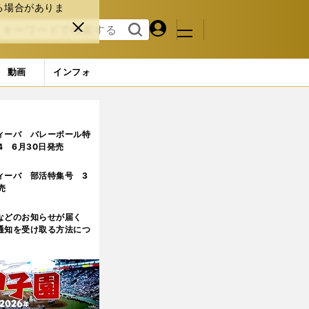
る場合がありま
マイペ
閉じ
検索
メニュ
ー
る
す
ジ
る
動画
インフォ
ィーバ バレーボール特
.4 6月30日発売
ィーバ 部活特集号 3
売
などのお知らせが届く
通知を受け取る方法につ