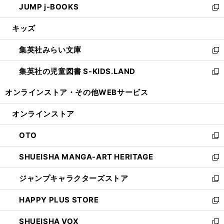
JUMP j-BOOKS
で
ド
ィ
い
新
開
ウ
ン
ウ
し
キッズ
く
で
ド
ィ
い
開
ウ
ン
ウ
集英社みらい文庫
く
で
ド
ィ
新
開
ウ
ン
し
集英社の児童図書 S-KIDS.LAND
く
で
ド
い
新
開
ウ
ウ
し
オンラインストア・
その他WEBサービス
く
で
ィ
い
開
ン
ウ
オンラインストア
く
ド
ィ
ウ
ン
OTO
で
ド
新
開
ウ
し
SHUEISHA MANGA-ART HERITAGE
く
で
い
新
開
ウ
し
ジャンプキャラクターズストア
く
ィ
い
新
ン
ウ
し
HAPPY PLUS STORE
ド
ィ
い
新
ウ
ン
ウ
し
SHUEISHA VOX
で
ド
ィ
い
新