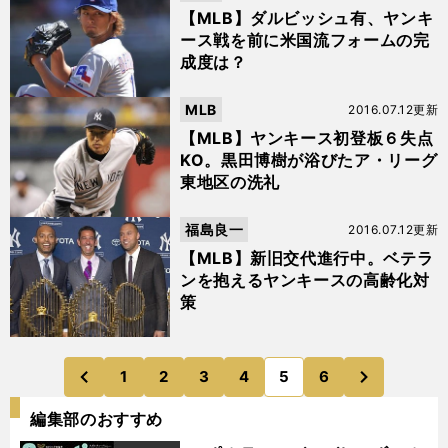
【MLB】ダルビッシュ有、ヤンキ
ース戦を前に米国流フォームの完
成度は？
MLB
2016.07.12更新
【MLB】ヤンキース初登板６失点
KO。黒田博樹が浴びたア・リーグ
東地区の洗礼
福島良一
2016.07.12更新
【MLB】新旧交代進行中。ベテラ
ンを抱えるヤンキースの高齢化対
策
次
1
2
3
4
5
6
のページへ
のページへ
前
編集部のおすすめ