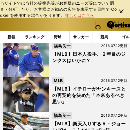
当サイトでは当社の提携先等がお客様のニーズ等について調
査・分析したり、お客様にお勧めの広告を表⽰する⽬的で Co
閉じ
okie を使⽤する場合があります。
詳しくはこちら
る
マイペ
web Sportiva (webスポルティーバ)
検索
メニュ
we
ー
「#ヤンキース」の最新ニュース・ 情報 (5ページ目)
b
ジ
新着
ランキング
野球
サッカー
競馬
ゴル
ス
福島良一
2016.07.12更新
ポ
ル
【MLB】日本人投手、２年目のジ
テ
ンクスはいかに？
ィ
ー
バ
MLB
2016.07.12更新
【MLB】イチローがヤンキースと
の再契約を決めた「本来あるべき
思い」
福島良一
2016.07.12更新
【MLB】楽天入りするＡ・ジョー