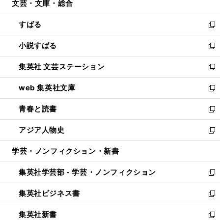
文芸・文庫・総合
く
で
ド
ィ
開
ウ
ン
すばる
く
で
ド
新
開
ウ
し
小説すばる
く
で
い
新
開
ウ
し
集英社 文芸ステーション
く
ィ
い
新
ン
ウ
し
web 集英社文庫
ド
ィ
い
新
ウ
ン
ウ
し
青春と読書
で
ド
ィ
い
新
開
ウ
ン
ウ
し
アジア人物史
く
で
ド
ィ
い
新
開
ウ
ン
ウ
し
学芸・ノンフィクション・新書
く
で
ド
ィ
い
開
ウ
ン
ウ
集英社学芸部 - 学芸・ノンフィクション
く
で
ド
ィ
新
開
ウ
ン
し
集英社ビジネス書
く
で
ド
い
新
開
ウ
ウ
し
集英社新書
く
で
ィ
い
新