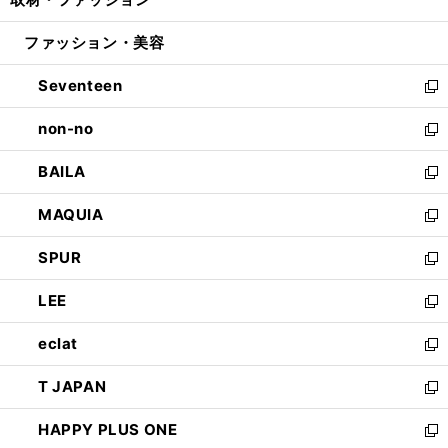
で
ド
ィ
い
開
ウ
ン
ウ
ファッション・美容
く
で
ド
ィ
開
ウ
ン
Seventeen
く
で
ド
新
開
ウ
し
non-no
く
で
い
新
開
ウ
し
BAILA
く
ィ
い
新
ン
ウ
し
MAQUIA
ド
ィ
い
新
ウ
ン
ウ
し
SPUR
で
ド
ィ
い
新
開
ウ
ン
ウ
し
LEE
く
で
ド
ィ
い
新
開
ウ
ン
ウ
し
eclat
く
で
ド
ィ
い
新
開
ウ
ン
ウ
し
T JAPAN
く
で
ド
ィ
い
新
開
ウ
ン
ウ
し
HAPPY PLUS ONE
く
で
ド
ィ
い
新