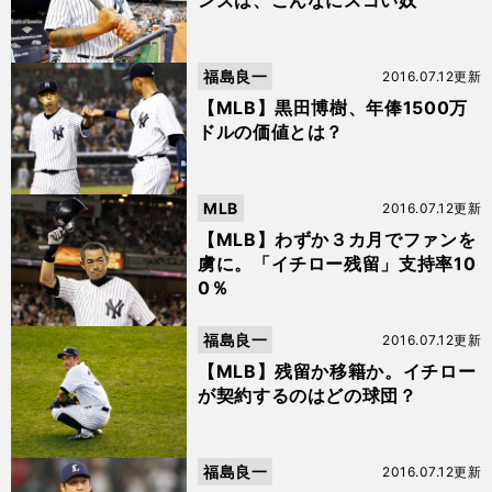
ンズは、こんなにスゴい奴
福島良一
2016.07.12更新
【MLB】黒田博樹、年俸1500万
ドルの価値とは？
MLB
2016.07.12更新
【MLB】わずか３カ月でファンを
虜に。「イチロー残留」支持率10
0％
福島良一
2016.07.12更新
【MLB】残留か移籍か。イチロー
が契約するのはどの球団？
福島良一
2016.07.12更新