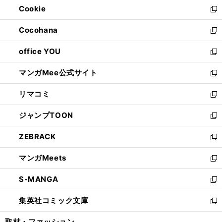
Cookie
く
で
ド
ィ
新
開
ウ
ン
し
Cocohana
く
で
ド
い
新
開
ウ
ウ
し
office YOU
く
で
ィ
い
新
開
ン
ウ
し
マンガMee公式サイト
く
ド
ィ
い
新
ウ
ン
ウ
し
リマコミ
で
ド
ィ
い
新
開
ウ
ン
ウ
し
ジャンプTOON
く
で
ド
ィ
い
新
開
ウ
ン
ウ
し
ZEBRACK
く
で
ド
ィ
い
新
開
ウ
ン
ウ
し
マンガMeets
く
で
ド
ィ
い
新
開
ウ
ン
ウ
し
S-MANGA
く
で
ド
ィ
い
新
開
ウ
ン
ウ
し
集英社コミック文庫
く
で
ド
ィ
い
新
開
ウ
ン
ウ
し
取材・ファッション
く