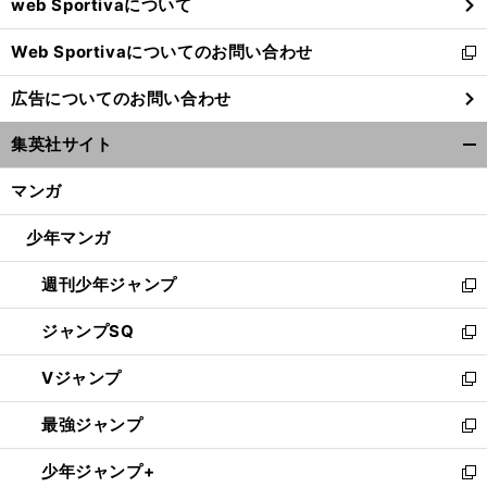
web Sportivaについて
で
開
Web Sportivaについてのお問い合わせ
く
新
し
広告についてのお問い合わせ
い
ウ
集英社サイト
ィ
開
ン
く/
マンガ
ド
閉
ウ
じ
少年マンガ
で
る
開
週刊少年ジャンプ
く
新
し
ジャンプSQ
い
新
ウ
し
Vジャンプ
ィ
い
新
ン
ウ
し
最強ジャンプ
ド
ィ
い
新
ウ
ン
ウ
し
少年ジャンプ+
で
ド
ィ
い
新