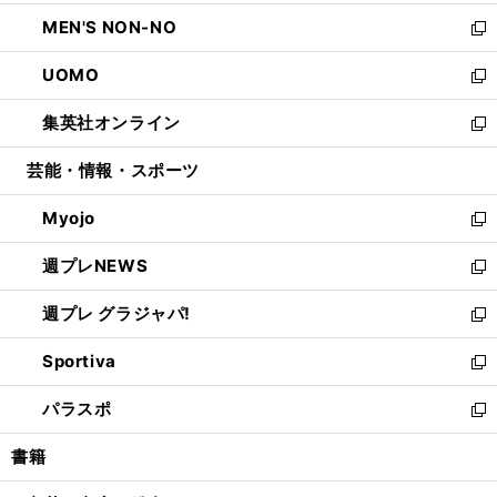
開
ウ
ン
ウ
し
MEN'S NON-NO
く
で
ド
ィ
い
新
開
ウ
ン
ウ
し
UOMO
く
で
ド
ィ
い
新
開
ウ
ン
ウ
し
集英社オンライン
く
で
ド
ィ
い
新
開
ウ
ン
ウ
し
芸能・情報・スポーツ
く
で
ド
ィ
い
開
ウ
ン
ウ
Myojo
く
で
ド
ィ
新
開
ウ
ン
し
週プレNEWS
く
で
ド
い
新
開
ウ
ウ
し
週プレ グラジャパ!
く
で
ィ
い
新
開
ン
ウ
し
Sportiva
く
ド
ィ
い
新
ウ
ン
ウ
し
パラスポ
で
ド
ィ
い
新
開
ウ
ン
ウ
し
書籍
く
で
ド
ィ
い
開
ウ
ン
ウ