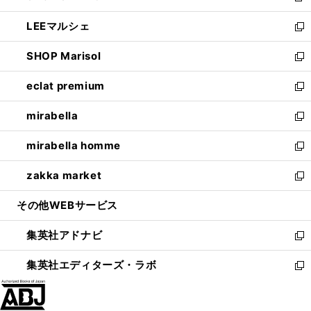
開
ウ
ン
ウ
し
LEEマルシェ
く
で
ド
ィ
い
新
開
ウ
ン
ウ
し
SHOP Marisol
く
で
ド
ィ
い
新
開
ウ
ン
ウ
し
eclat premium
く
で
ド
ィ
い
新
開
ウ
ン
ウ
し
mirabella
く
で
ド
ィ
い
新
開
ウ
ン
ウ
し
mirabella homme
く
で
ド
ィ
い
新
開
ウ
ン
ウ
し
zakka market
く
で
ド
ィ
い
新
開
ウ
ン
ウ
し
その他WEBサービス
く
で
ド
ィ
い
開
ウ
ン
ウ
集英社アドナビ
く
で
ド
ィ
新
開
ウ
ン
し
集英社エディターズ・ラボ
く
で
ド
い
新
開
ウ
ウ
し
く
で
ィ
い
開