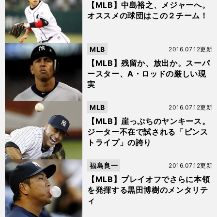
【MLB】中島裕之、メジャーへ。
オススメの球団はこの２チーム！
MLB
2016.07.12更新
【MLB】残留か、放出か。スーパ
ースター、A・ロッドの厳しい現
実
MLB
2016.07.12更新
【MLB】崖っぷちのヤンキース。
ジーター不在で試される「ピンス
トライプ」の誇り
福島良一
2016.07.12更新
【MLB】プレイオフでさらに本領
を発揮する黒田博樹のメンタリテ
ィ