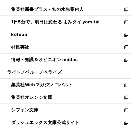
開
ン
ウ
し
集英社新書プラス - 知の水先案内人
く
ド
ィ
い
新
ウ
ン
ウ
し
1日5分で、明日は変わる よみタイ yomitai
で
ド
ィ
い
新
開
ウ
ン
ウ
し
kotoba
く
で
ド
ィ
い
新
開
ウ
ン
ウ
し
e!集英社
く
で
ド
ィ
い
新
開
ウ
ン
ウ
し
情報・知識＆オピニオン imidas
く
で
ド
ィ
い
新
開
ウ
ン
ウ
し
ライトノベル・ノベライズ
く
で
ド
ィ
い
開
ウ
ン
ウ
集英社Webマガジン コバルト
く
で
ド
ィ
新
開
ウ
ン
し
集英社オレンジ文庫
く
で
ド
い
新
開
ウ
ウ
し
シフォン文庫
く
で
ィ
い
新
開
ン
ウ
し
ダッシュエックス文庫公式サイト
く
ド
ィ
い
新
ウ
ン
ウ
し