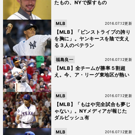
たもの、NYで探すもの
MLB
2016.07.12更新
【MLB】「ピンストライプの誇り
を胸に」。ヤンキースを陰で支え
る３人のベテラン
福島良一
2016.07.12更新
【MLB】全チームが勝率５割超
え。今、ア・リーグ東地区が熱い
MLB
2016.07.12更新
【MLB】「もはや完全試合も夢じ
ゃない」。NYメディアが報じた
ダルビッシュ有
MLB
2016.07.12更新