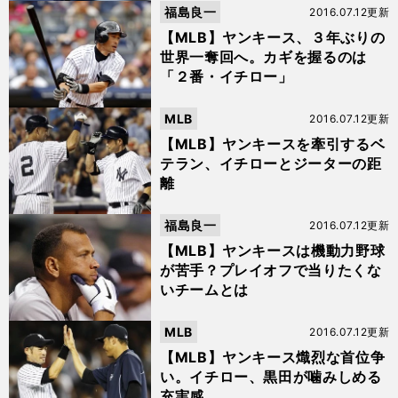
福島良一
2016.07.12更新
【MLB】ヤンキース、３年ぶりの
世界一奪回へ。カギを握るのは
「２番・イチロー」
MLB
2016.07.12更新
【MLB】ヤンキースを牽引するベ
テラン、イチローとジーターの距
離
福島良一
2016.07.12更新
【MLB】ヤンキースは機動力野球
が苦手？プレイオフで当りたくな
いチームとは
MLB
2016.07.12更新
【MLB】ヤンキース熾烈な首位争
い。イチロー、黒田が噛みしめる
充実感