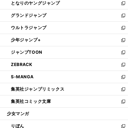
となりのヤングジャンプ
く
ド
ィ
い
新
ウ
ン
ウ
し
グランドジャンプ
で
ド
ィ
い
新
開
ウ
ン
ウ
し
ウルトラジャンプ
く
で
ド
ィ
い
新
開
ウ
ン
ウ
し
少年ジャンプ+
く
で
ド
ィ
い
新
開
ウ
ン
ウ
し
ジャンプTOON
く
で
ド
ィ
い
新
開
ウ
ン
ウ
し
ZEBRACK
く
で
ド
ィ
い
新
開
ウ
ン
ウ
し
S-MANGA
く
で
ド
ィ
い
新
開
ウ
ン
ウ
し
集英社ジャンプリミックス
く
で
ド
ィ
い
新
開
ウ
ン
ウ
し
集英社コミック文庫
く
で
ド
ィ
い
新
開
ウ
ン
ウ
し
少女マンガ
く
で
ド
ィ
い
開
ウ
ン
ウ
りぼん
く
で
ド
ィ
新