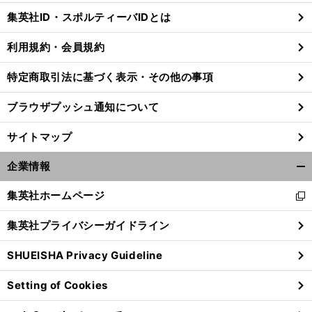
じ
集英社ID・スポルティーバIDとは
る
利用規約・会員規約
特定商取引法に基づく表示・その他の事項
ブラウザプッシュ通知について
サイトマップ
企業情報
開
く/
集英社ホームページ
新
閉
し
じ
集英社プライバシーガイドライン
い
る
ウ
SHUEISHA Privacy Guideline
ィ
ン
Setting of Cookies
ド
ウ