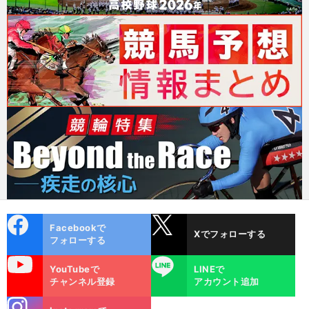
cebo
X
Facebookで
Xでフォローする
ok
フォローする
uTube
LINE
YouTubeで
LINEで
チャンネル登録
アカウント追加
stagra