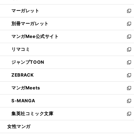
開
ウ
ン
し
マーガレット
く
で
ド
い
新
開
ウ
ウ
し
別冊マーガレット
く
で
ィ
い
新
開
ン
ウ
し
マンガMee公式サイト
く
ド
ィ
い
新
ウ
ン
ウ
し
リマコミ
で
ド
ィ
い
新
開
ウ
ン
ウ
し
ジャンプTOON
く
で
ド
ィ
い
新
開
ウ
ン
ウ
し
ZEBRACK
く
で
ド
ィ
い
新
開
ウ
ン
ウ
し
マンガMeets
く
で
ド
ィ
い
新
開
ウ
ン
ウ
し
S-MANGA
く
で
ド
ィ
い
新
開
ウ
ン
ウ
し
集英社コミック文庫
く
で
ド
ィ
い
新
開
ウ
ン
ウ
し
女性マンガ
く
で
ド
ィ
い
開
ウ
ン
ウ