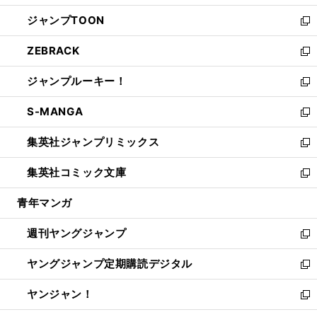
開
ウ
ン
ウ
し
ジャンプTOON
く
で
ド
ィ
い
新
開
ウ
ン
ウ
し
ZEBRACK
く
で
ド
ィ
い
新
開
ウ
ン
ウ
し
ジャンプルーキー！
く
で
ド
ィ
い
新
開
ウ
ン
ウ
し
S-MANGA
く
で
ド
ィ
い
新
開
ウ
ン
ウ
し
集英社ジャンプリミックス
く
で
ド
ィ
い
新
開
ウ
ン
ウ
し
集英社コミック文庫
く
で
ド
ィ
い
新
開
ウ
ン
ウ
し
青年マンガ
く
で
ド
ィ
い
開
ウ
ン
ウ
週刊ヤングジャンプ
く
で
ド
ィ
新
開
ウ
ン
し
ヤングジャンプ定期購読デジタル
く
で
ド
い
新
開
ウ
ウ
し
ヤンジャン！
く
で
ィ
い
新
開
ン
ウ
し