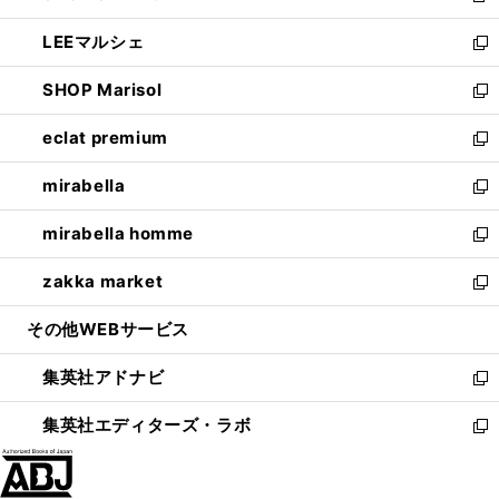
開
ウ
ン
ウ
し
LEEマルシェ
く
で
ド
ィ
い
新
開
ウ
ン
ウ
し
SHOP Marisol
く
で
ド
ィ
い
新
開
ウ
ン
ウ
し
eclat premium
く
で
ド
ィ
い
新
開
ウ
ン
ウ
し
mirabella
く
で
ド
ィ
い
新
開
ウ
ン
ウ
し
mirabella homme
く
で
ド
ィ
い
新
開
ウ
ン
ウ
し
zakka market
く
で
ド
ィ
い
新
開
ウ
ン
ウ
し
その他WEBサービス
く
で
ド
ィ
い
開
ウ
ン
ウ
集英社アドナビ
く
で
ド
ィ
新
開
ウ
ン
し
集英社エディターズ・ラボ
く
で
ド
い
新
開
ウ
ウ
し
く
で
ィ
い
開