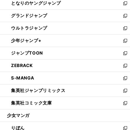
となりのヤングジャンプ
く
ド
ィ
い
新
ウ
ン
ウ
し
グランドジャンプ
で
ド
ィ
い
新
開
ウ
ン
ウ
し
ウルトラジャンプ
く
で
ド
ィ
い
新
開
ウ
ン
ウ
し
少年ジャンプ+
く
で
ド
ィ
い
新
開
ウ
ン
ウ
し
ジャンプTOON
く
で
ド
ィ
い
新
開
ウ
ン
ウ
し
ZEBRACK
く
で
ド
ィ
い
新
開
ウ
ン
ウ
し
S-MANGA
く
で
ド
ィ
い
新
開
ウ
ン
ウ
し
集英社ジャンプリミックス
く
で
ド
ィ
い
新
開
ウ
ン
ウ
し
集英社コミック文庫
く
で
ド
ィ
い
新
開
ウ
ン
ウ
し
少女マンガ
く
で
ド
ィ
い
開
ウ
ン
ウ
りぼん
く
で
ド
ィ
新