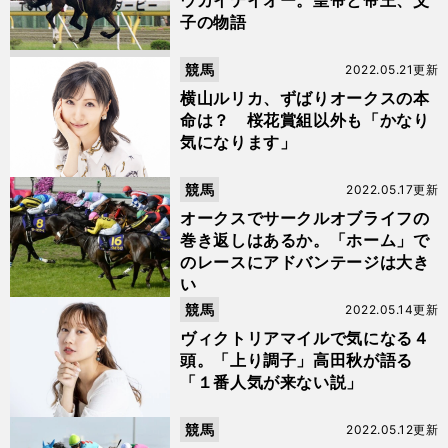
ウカイテイオー。皇帝と帝王、父
子の物語
競馬
2022.05.21更新
横山ルリカ、ずばりオークスの本
命は？ 桜花賞組以外も「かなり
気になります」
競馬
2022.05.17更新
オークスでサークルオブライフの
巻き返しはあるか。「ホーム」で
のレースにアドバンテージは大き
い
競馬
2022.05.14更新
ヴィクトリアマイルで気になる４
頭。「上り調子」高田秋が語る
「１番人気が来ない説」
競馬
2022.05.12更新