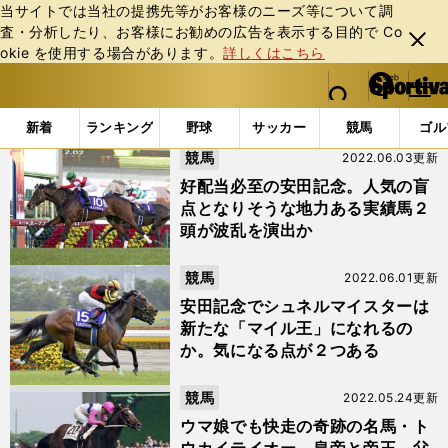
当サイトでは当社の提携先等がお客様のニーズ等について調
査・分析したり、お客様にお勧めの広告を表⽰する⽬的で Co
閉じ
okie を使⽤する場合があります。
詳しくはこちら
る
マイペ
web Sportiva (webスポルティーバ)
検索
メニュ
we
ー
「アーモンドアイ」の検索結果 (4ページ目)
b
ジ
新着
ランキング
野球
サッカー
競馬
ゴル
ス
競馬
2022.06.03更新
ポ
ル
好配当必至の安田記念。人気の盲
テ
点となりそうな地力ある実績馬２
ィ
頭が波乱を演出か
ー
バ
競馬
2022.06.01更新
安田記念でシュネルマイスターは
新たな「マイル王」になれるの
か。気になる点が２つある
競馬
2022.05.24更新
ウマ娘でも快走の奇跡の名馬・ト