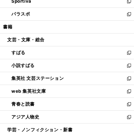
Sportiva
く
ド
ィ
い
新
ウ
ン
ウ
し
パラスポ
で
ド
ィ
い
新
開
ウ
ン
ウ
し
書籍
く
で
ド
ィ
い
開
ウ
ン
ウ
文芸・文庫・総合
く
で
ド
ィ
開
ウ
ン
すばる
く
で
ド
新
開
ウ
し
小説すばる
く
で
い
新
開
ウ
し
集英社 文芸ステーション
く
ィ
い
新
ン
ウ
し
web 集英社文庫
ド
ィ
い
新
ウ
ン
ウ
し
青春と読書
で
ド
ィ
い
新
開
ウ
ン
ウ
し
アジア人物史
く
で
ド
ィ
い
新
開
ウ
ン
ウ
し
学芸・ノンフィクション・新書
く
で
ド
ィ
い