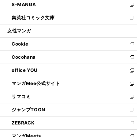
S-MANGA
く
で
ド
ィ
い
新
開
ウ
ン
ウ
し
集英社コミック文庫
く
で
ド
ィ
い
新
開
ウ
ン
ウ
し
女性マンガ
く
で
ド
ィ
い
開
ウ
ン
ウ
Cookie
く
で
ド
ィ
新
開
ウ
ン
し
Cocohana
く
で
ド
い
新
開
ウ
ウ
し
office YOU
く
で
ィ
い
新
開
ン
ウ
し
マンガMee公式サイト
く
ド
ィ
い
新
ウ
ン
ウ
し
リマコミ
で
ド
ィ
い
新
開
ウ
ン
ウ
し
ジャンプTOON
く
で
ド
ィ
い
新
開
ウ
ン
ウ
し
ZEBRACK
く
で
ド
ィ
い
新
開
ウ
ン
ウ
し
マンガMeets
く
で
ド
ィ