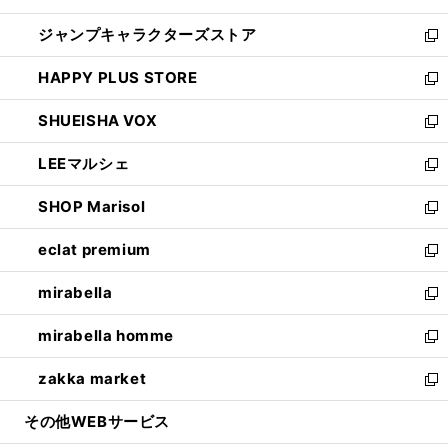
開
ウ
し
ジャンプキャラクターズストア
く
ィ
い
新
ン
ウ
し
HAPPY PLUS STORE
ド
ィ
い
新
ウ
ン
ウ
し
SHUEISHA VOX
で
ド
ィ
い
新
開
ウ
ン
ウ
し
LEEマルシェ
く
で
ド
ィ
い
新
開
ウ
ン
ウ
し
SHOP Marisol
く
で
ド
ィ
い
新
開
ウ
ン
ウ
し
eclat premium
く
で
ド
ィ
い
新
開
ウ
ン
ウ
し
mirabella
く
で
ド
ィ
い
新
開
ウ
ン
ウ
し
mirabella homme
く
で
ド
ィ
い
新
開
ウ
ン
ウ
し
zakka market
く
で
ド
ィ
い
新
開
ウ
ン
ウ
し
その他WEBサービス
く
で
ド
ィ
い
開
ウ
ン
ウ