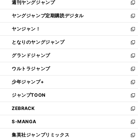
週刊ヤングジャンプ
く
で
ド
ィ
新
開
ウ
ン
し
ヤングジャンプ定期購読デジタル
く
で
ド
い
新
開
ウ
ウ
し
ヤンジャン！
く
で
ィ
い
新
開
ン
ウ
し
となりのヤングジャンプ
く
ド
ィ
い
新
ウ
ン
ウ
し
グランドジャンプ
で
ド
ィ
い
新
開
ウ
ン
ウ
し
ウルトラジャンプ
く
で
ド
ィ
い
新
開
ウ
ン
ウ
し
少年ジャンプ+
く
で
ド
ィ
い
新
開
ウ
ン
ウ
し
ジャンプTOON
く
で
ド
ィ
い
新
開
ウ
ン
ウ
し
ZEBRACK
く
で
ド
ィ
い
新
開
ウ
ン
ウ
し
S-MANGA
く
で
ド
ィ
い
新
開
ウ
ン
ウ
し
集英社ジャンプリミックス
く
で
ド
ィ
い
新