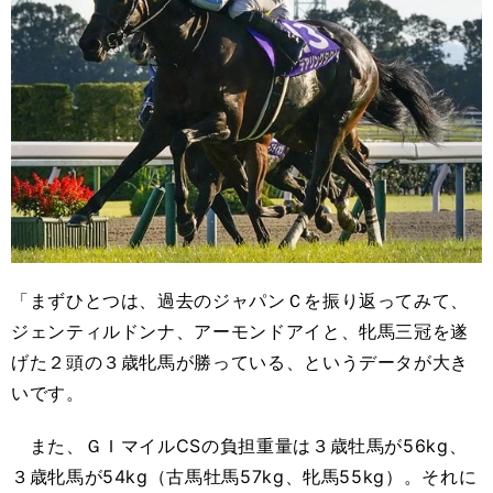
「まずひとつは、過去のジャパンＣを振り返ってみて、
ジェンティルドンナ、アーモンドアイと、牝馬三冠を遂
げた２頭の３歳牝馬が勝っている、というデータが大き
いです。
また、ＧＩマイルCSの負担重量は３歳牡馬が56kg、
３歳牝馬が54kg（古馬牡馬57kg、牝馬55kg）。それに