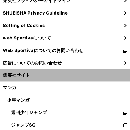
集英社プライバシーガイドライン
い
る
ウ
SHUEISHA Privacy Guideline
ィ
ン
Setting of Cookies
ド
ウ
web Sportivaについて
で
開
Web Sportivaについてのお問い合わせ
く
新
し
広告についてのお問い合わせ
い
ウ
集英社サイト
ィ
開
ン
く/
マンガ
ド
閉
ウ
じ
少年マンガ
で
る
開
週刊少年ジャンプ
く
新
し
ジャンプSQ
い
新