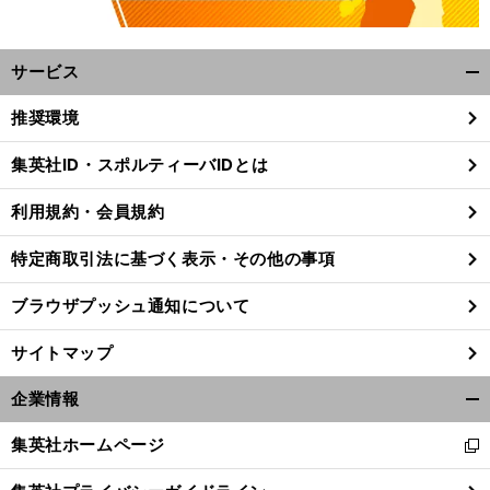
サービス
開
く/
推奨環境
閉
じ
集英社ID・スポルティーバIDとは
る
。
前
へ
利用規約・会員規約
特定商取引法に基づく表示・その他の事項
ブラウザプッシュ通知について
サイトマップ
企業情報
開
く/
集英社ホームページ
新
閉
し
じ