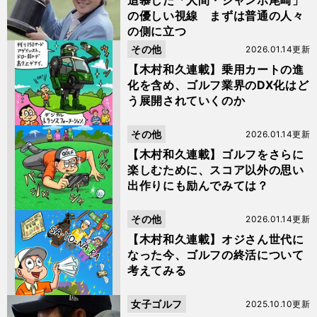
追慕した「人間・ジャンボ尾崎」
の優しい視線 まずは普通の人々
の側に立つ
その他
2026.01.14更新
【木村和久連載】乗用カートの進
化を含め、ゴルフ業界のDX化はど
う展開されていくのか
その他
2026.01.14更新
【木村和久連載】ゴルフをさらに
楽しむために、スコア以外の思い
出作りにも励んでみては？
その他
2026.01.14更新
【木村和久連載】オジさん世代に
なった今、ゴルフの終活について
考えてみる
女子ゴルフ
2025.10.10更新