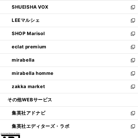
ウ
ン
ウ
し
SHUEISHA VOX
で
ド
ィ
い
新
開
ウ
ン
ウ
し
LEEマルシェ
く
で
ド
ィ
い
新
開
ウ
ン
ウ
し
SHOP Marisol
く
で
ド
ィ
い
新
開
ウ
ン
ウ
し
eclat premium
く
で
ド
ィ
い
新
開
ウ
ン
ウ
し
mirabella
く
で
ド
ィ
い
新
開
ウ
ン
ウ
し
mirabella homme
く
で
ド
ィ
い
新
開
ウ
ン
ウ
し
zakka market
く
で
ド
ィ
い
新
開
ウ
ン
ウ
し
その他WEBサービス
く
で
ド
ィ
い
開
ウ
ン
ウ
集英社アドナビ
く
で
ド
ィ
新
開
ウ
ン
し
集英社エディターズ・ラボ
く
で
ド
い
新
開
ウ
ウ
し