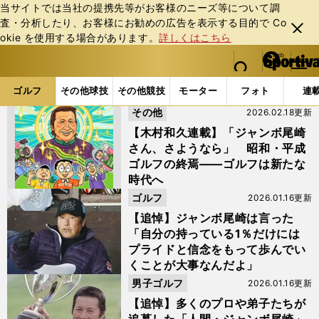
当サイトでは当社の提携先等がお客様のニーズ等について調
査・分析したり、お客様にお勧めの広告を表⽰する⽬的で Co
閉じ
okie を使⽤する場合があります。
詳しくはこちら
る
マイペ
web Sportiva (webスポルティーバ)
検索
メニュ
we
ー
ゴルフの記事一覧
ゴルフの記事一覧
b
ジ
ゴルフ
その他球技
その他競技
モーター
フォト
連
ス
その他
2026.02.18更新
ポ
ル
【木村和久連載】「ジャンボ尾崎
テ
さん、さようなら」 昭和・平成
ィ
ゴルフの終焉――ゴルフは新たな
ー
時代へ
バ
ゴルフ
2026.01.16更新
【追悼】ジャンボ尾崎は言った
「自分の持っている1％だけには
プライドと信念をもって歩んでい
くことが大事なんだよ」
男子ゴルフ
2026.01.16更新
【追悼】多くのプロや弟子たちが