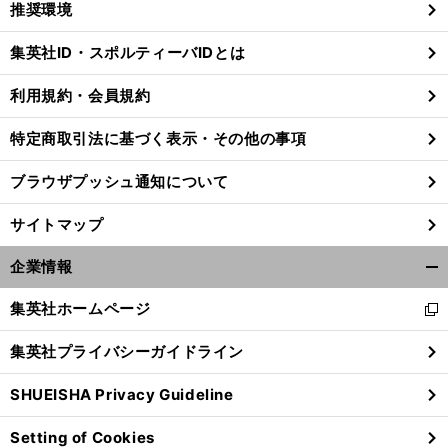
推奨環境
閉
じ
集英社ID・スポルティーバIDとは
る
利用規約・会員規約
特定商取引法に基づく表示・その他の事項
ブラウザプッシュ通知について
サイトマップ
企業情報
開
く/
集英社ホームページ
新
閉
し
じ
集英社プライバシーガイドライン
い
る
ウ
SHUEISHA Privacy Guideline
ィ
ン
Setting of Cookies
ド