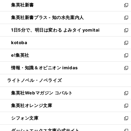
集英社新書
く
で
ィ
い
新
開
ン
ウ
し
集英社新書プラス - 知の水先案内人
く
ド
ィ
い
新
ウ
ン
ウ
し
1日5分で、明日は変わる よみタイ yomitai
で
ド
ィ
い
新
開
ウ
ン
ウ
し
kotoba
く
で
ド
ィ
い
新
開
ウ
ン
ウ
し
e!集英社
く
で
ド
ィ
い
新
開
ウ
ン
ウ
し
情報・知識＆オピニオン imidas
く
で
ド
ィ
い
新
開
ウ
ン
ウ
し
ライトノベル・ノベライズ
く
で
ド
ィ
い
開
ウ
ン
ウ
集英社Webマガジン コバルト
く
で
ド
ィ
新
開
ウ
ン
し
集英社オレンジ文庫
く
で
ド
い
新
開
ウ
ウ
し
シフォン文庫
く
で
ィ
い
新
開
ン
ウ
し
ダッシュエックス文庫公式サイト
く