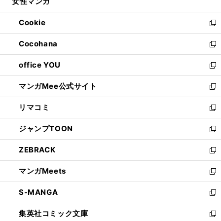
女性マンガ
く
で
ド
ィ
い
開
ウ
ン
ウ
Cookie
く
で
ド
ィ
新
開
ウ
ン
し
Cocohana
く
で
ド
い
新
開
ウ
ウ
し
office YOU
く
で
ィ
い
新
開
ン
ウ
し
マンガMee公式サイト
く
ド
ィ
い
新
ウ
ン
ウ
し
リマコミ
で
ド
ィ
い
新
開
ウ
ン
ウ
し
ジャンプTOON
く
で
ド
ィ
い
新
開
ウ
ン
ウ
し
ZEBRACK
く
で
ド
ィ
い
新
開
ウ
ン
ウ
し
マンガMeets
く
で
ド
ィ
い
新
開
ウ
ン
ウ
し
S-MANGA
く
で
ド
ィ
い
新
開
ウ
ン
ウ
し
集英社コミック文庫
く
で
ド
ィ
い
新