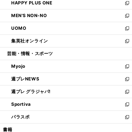
HAPPY PLUS ONE
く
で
ド
ィ
い
新
開
ウ
ン
ウ
し
MEN'S NON-NO
く
で
ド
ィ
い
新
開
ウ
ン
ウ
し
UOMO
く
で
ド
ィ
い
新
開
ウ
ン
ウ
し
集英社オンライン
く
で
ド
ィ
い
新
開
ウ
ン
ウ
し
芸能・情報・スポーツ
く
で
ド
ィ
い
開
ウ
ン
ウ
Myojo
く
で
ド
ィ
新
開
ウ
ン
し
週プレNEWS
く
で
ド
い
新
開
ウ
ウ
し
週プレ グラジャパ!
く
で
ィ
い
新
開
ン
ウ
し
Sportiva
く
ド
ィ
い
新
ウ
ン
ウ
し
パラスポ
で
ド
ィ
い
新
開
ウ
ン
ウ
し
書籍
く
で
ド
ィ
い