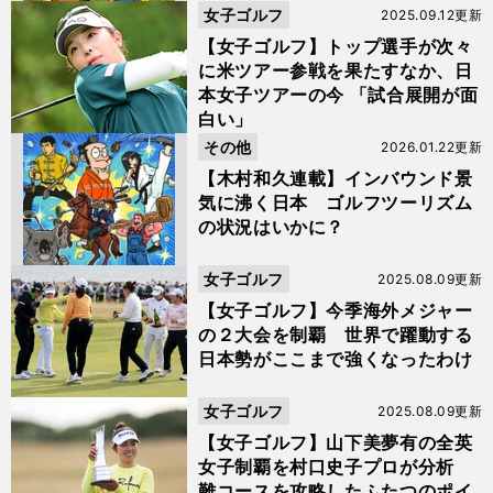
女子ゴルフ
2025.09.12更新
【女子ゴルフ】トップ選手が次々
に米ツアー参戦を果たすなか、日
本女子ツアーの今 「試合展開が面
白い」
その他
2026.01.22更新
【木村和久連載】インバウンド景
気に沸く日本 ゴルフツーリズム
の状況はいかに？
女子ゴルフ
2025.08.09更新
【女子ゴルフ】今季海外メジャー
の２大会を制覇 世界で躍動する
日本勢がここまで強くなったわけ
女子ゴルフ
2025.08.09更新
【女子ゴルフ】山下美夢有の全英
女子制覇を村口史子プロが分析
難コースを攻略したふたつのポイ