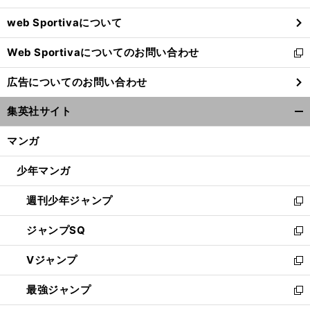
ウ
web Sportivaについて
で
開
Web Sportivaについてのお問い合わせ
く
新
し
広告についてのお問い合わせ
い
ウ
集英社サイト
ィ
開
ン
く/
マンガ
ド
閉
ウ
じ
少年マンガ
で
る
開
週刊少年ジャンプ
く
新
し
ジャンプSQ
い
新
ウ
し
Vジャンプ
ィ
い
新
ン
ウ
し
最強ジャンプ
ド
ィ
い
新
ウ
ン
ウ
し