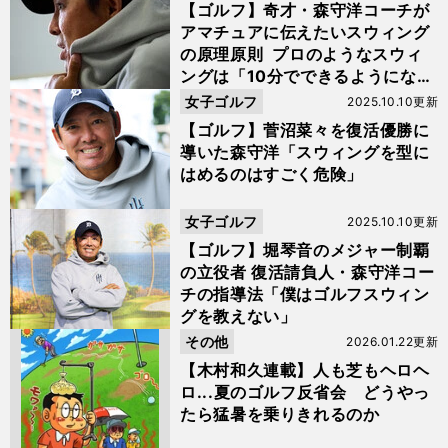
【ゴルフ】奇才・森守洋コーチが
アマチュアに伝えたいスウィング
の原理原則 プロのようなスウィ
ングは「10分でできるようにな
る」
女子ゴルフ
2025.10.10更新
【ゴルフ】菅沼菜々を復活優勝に
導いた森守洋「スウィングを型に
はめるのはすごく危険」
女子ゴルフ
2025.10.10更新
【ゴルフ】堀琴音のメジャー制覇
の立役者 復活請負人・森守洋コー
チの指導法「僕はゴルフスウィン
グを教えない」
その他
2026.01.22更新
【木村和久連載】人も芝もヘロヘ
ロ...夏のゴルフ反省会 どうやっ
たら猛暑を乗りきれるのか