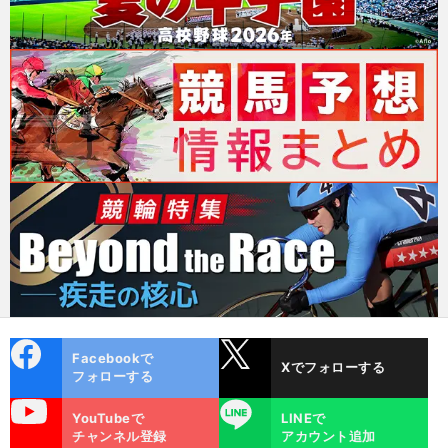
cebo
X
Facebookで
Xでフォローする
ok
フォローする
uTube
LINE
YouTubeで
LINEで
チャンネル登録
アカウント追加