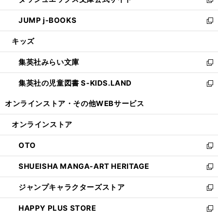
ド
ィ
い
新
ウ
ン
ウ
し
JUMP j-BOOKS
で
ド
ィ
い
新
開
ウ
ン
ウ
し
キッズ
く
で
ド
ィ
い
開
ウ
ン
ウ
集英社みらい文庫
く
で
ド
ィ
新
開
ウ
ン
し
集英社の児童図書 S-KIDS.LAND
く
で
ド
い
新
開
ウ
ウ
し
オンラインストア・
その他WEBサービス
く
で
ィ
い
開
ン
ウ
オンラインストア
く
ド
ィ
ウ
ン
OTO
で
ド
新
開
ウ
し
SHUEISHA MANGA-ART HERITAGE
く
で
い
新
開
ウ
し
ジャンプキャラクターズストア
く
ィ
い
新
ン
ウ
し
HAPPY PLUS STORE
ド
ィ
い
新