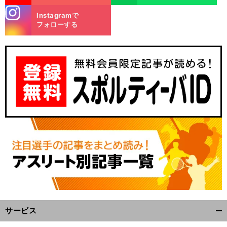
stagra
Instagramで
m
フォローする
サービス
開
く/