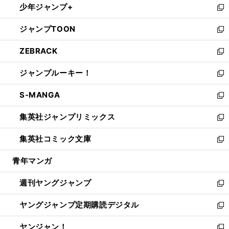
少年ジャンプ+
で
ド
ィ
い
新
開
ウ
ン
ウ
し
ジャンプTOON
く
で
ド
ィ
い
新
開
ウ
ン
ウ
し
ZEBRACK
く
で
ド
ィ
い
新
開
ウ
ン
ウ
し
ジャンプルーキー！
く
で
ド
ィ
い
新
開
ウ
ン
ウ
し
S-MANGA
く
で
ド
ィ
い
新
開
ウ
ン
ウ
し
集英社ジャンプリミックス
く
で
ド
ィ
い
新
開
ウ
ン
ウ
し
集英社コミック文庫
く
で
ド
ィ
い
新
開
ウ
ン
ウ
し
青年マンガ
く
で
ド
ィ
い
開
ウ
ン
ウ
週刊ヤングジャンプ
く
で
ド
ィ
新
開
ウ
ン
し
ヤングジャンプ定期購読デジタル
く
で
ド
い
新
開
ウ
ウ
し
ヤンジャン！
く
で
ィ
い