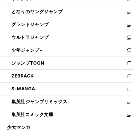
新
開
ン
ウ
し
となりのヤングジャンプ
く
ド
ィ
い
新
ウ
ン
ウ
し
グランドジャンプ
で
ド
ィ
い
新
開
ウ
ン
ウ
し
ウルトラジャンプ
く
で
ド
ィ
い
新
開
ウ
ン
ウ
し
少年ジャンプ+
く
で
ド
ィ
い
新
開
ウ
ン
ウ
し
ジャンプTOON
く
で
ド
ィ
い
新
開
ウ
ン
ウ
し
ZEBRACK
く
で
ド
ィ
い
新
開
ウ
ン
ウ
し
S-MANGA
く
で
ド
ィ
い
新
開
ウ
ン
ウ
し
集英社ジャンプリミックス
く
で
ド
ィ
い
新
開
ウ
ン
ウ
し
集英社コミック文庫
く
で
ド
ィ
い
新
開
ウ
ン
ウ
し
少女マンガ
く
で
ド
ィ
い
開