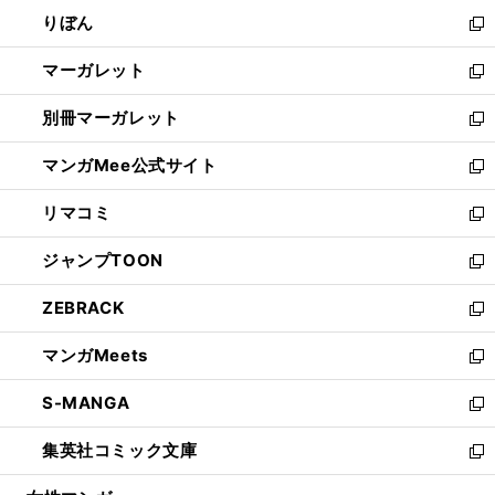
ウ
ン
ウ
りぼん
く
で
ド
ィ
新
開
ウ
ン
し
マーガレット
く
で
ド
い
新
開
ウ
ウ
し
別冊マーガレット
く
で
ィ
い
新
開
ン
ウ
し
マンガMee公式サイト
く
ド
ィ
い
新
ウ
ン
ウ
し
リマコミ
で
ド
ィ
い
新
開
ウ
ン
ウ
し
ジャンプTOON
く
で
ド
ィ
い
新
開
ウ
ン
ウ
し
ZEBRACK
く
で
ド
ィ
い
新
開
ウ
ン
ウ
し
マンガMeets
く
で
ド
ィ
い
新
開
ウ
ン
ウ
し
S-MANGA
く
で
ド
ィ
い
新
開
ウ
ン
ウ
し
集英社コミック文庫
く
で
ド
ィ
い
新
開
ウ
ン
ウ
し