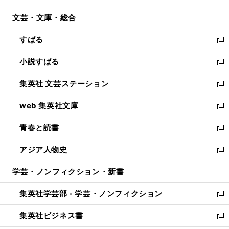
開
ウ
ン
ウ
文芸・文庫・総合
く
で
ド
ィ
開
ウ
ン
すばる
く
で
ド
新
開
ウ
し
小説すばる
く
で
い
新
開
ウ
し
集英社 文芸ステーション
く
ィ
い
新
ン
ウ
し
web 集英社文庫
ド
ィ
い
新
ウ
ン
ウ
し
青春と読書
で
ド
ィ
い
新
開
ウ
ン
ウ
し
アジア人物史
く
で
ド
ィ
い
新
開
ウ
ン
ウ
し
学芸・ノンフィクション・新書
く
で
ド
ィ
い
開
ウ
ン
ウ
集英社学芸部 - 学芸・ノンフィクション
く
で
ド
ィ
新
開
ウ
ン
し
集英社ビジネス書
く
で
ド
い
新
開
ウ
ウ
し