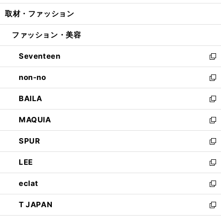
開
ウ
ン
ウ
し
取材・ファッション
く
で
ド
ィ
い
開
ウ
ン
ウ
ファッション・美容
く
で
ド
ィ
開
ウ
ン
Seventeen
く
で
ド
新
開
ウ
し
non-no
く
で
い
新
開
ウ
し
BAILA
く
ィ
い
新
ン
ウ
し
MAQUIA
ド
ィ
い
新
ウ
ン
ウ
し
SPUR
で
ド
ィ
い
新
開
ウ
ン
ウ
し
LEE
く
で
ド
ィ
い
新
開
ウ
ン
ウ
し
eclat
く
で
ド
ィ
い
新
開
ウ
ン
ウ
し
T JAPAN
く
で
ド
ィ
い
新
開
ウ
ン
ウ
し