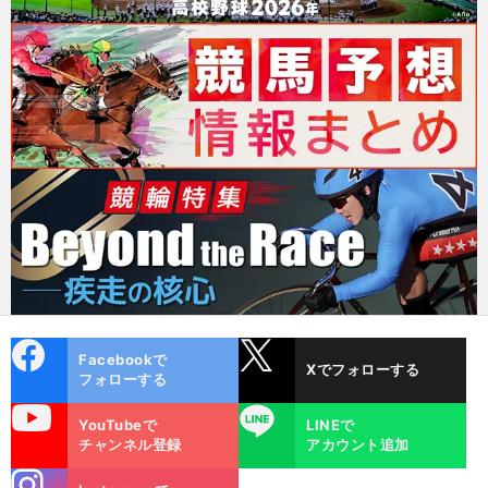
cebo
X
Facebookで
Xでフォローする
ok
フォローする
uTube
LINE
YouTubeで
LINEで
チャンネル登録
アカウント追加
stagra