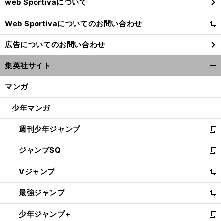
web Sportivaについて
で
開
Web Sportivaについてのお問い合わせ
く
新
し
広告についてのお問い合わせ
い
ウ
集英社サイト
ィ
開
ン
く/
マンガ
ド
閉
ウ
じ
少年マンガ
で
る
開
週刊少年ジャンプ
く
新
し
ジャンプSQ
い
新
ウ
し
Vジャンプ
ィ
い
新
ン
ウ
し
最強ジャンプ
ド
ィ
い
新
ウ
ン
ウ
し
少年ジャンプ+
で
ド
ィ
い
新