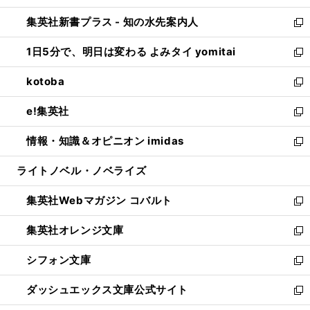
開
ン
ウ
し
集英社新書プラス - 知の水先案内人
く
ド
ィ
い
新
ウ
ン
ウ
し
1日5分で、明日は変わる よみタイ yomitai
で
ド
ィ
い
新
開
ウ
ン
ウ
し
kotoba
く
で
ド
ィ
い
新
開
ウ
ン
ウ
し
e!集英社
く
で
ド
ィ
い
新
開
ウ
ン
ウ
し
情報・知識＆オピニオン imidas
く
で
ド
ィ
い
新
開
ウ
ン
ウ
し
ライトノベル・ノベライズ
く
で
ド
ィ
い
開
ウ
ン
ウ
集英社Webマガジン コバルト
く
で
ド
ィ
新
開
ウ
ン
し
集英社オレンジ文庫
く
で
ド
い
新
開
ウ
ウ
し
シフォン文庫
く
で
ィ
い
新
開
ン
ウ
し
ダッシュエックス文庫公式サイト
く
ド
ィ
い
新
ウ
ン
ウ
し