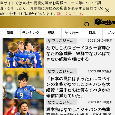
当サイトでは当社の提携先等がお客様のニーズ等について調
査・分析したり、お客様にお勧めの広告を表⽰する⽬的で Co
閉じ
okie を使⽤する場合があります。
詳しくはこちら
る
マイペ
web Sportiva (webスポルティーバ)
検索
メニュ
we
ー
「なでしこジャパン」の検索結果 (4ページ目)
b
ジ
新着
ランキング
野球
サッカー
競馬
ゴル
ス
なでしこジャパ
2023.08.04更新
ポ
ル
ン
なでしこのスピードスター宮澤ひ
テ
なたの急成長 W杯でなければで
ィ
きない経験を糧にする
ー
バ
なでしこジャパ
2023.08.02更新
ン
「日本の罠にはまった」...スペイ
ンの名将がなでしこジャパンを大
絶賛「選手たちは何をすべきかの
確信に満ちていた」
なでしこジャパ
2023.07.30更新
ン
猶本光はなでしこジャパンの先輩