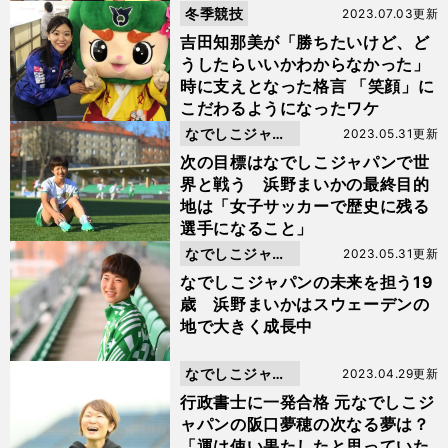
冬季競技
2023.07.03更新
吉田知那美が「勝ちたいけど、ど
うしたらいいかわからなかった」
時に支えとなった格言 「笑顔」に
こだわるようになったワケ
なでしこジャパ
2023.05.31更新
ン
次の目標はなでしこジャパンで世
界と戦う 浜野まいかの最終目的
地は「女子サッカーで歴史に残る
選手になること」
なでしこジャパ
2023.05.31更新
ン
なでしこジャパンの未来を担う19
歳 浜野まいかはスウェーデンの
地で大きく成長中
なでしこジャパ
2023.04.29更新
ン
行政書士に一発合格 元なでしこジ
ャパンの阪口夢穂の次なる夢は？
「運は使い果たしたと思っていた