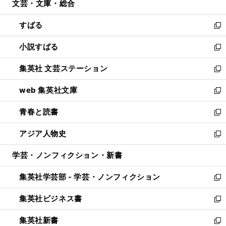
文芸・文庫・総合
く
で
ド
ィ
開
ウ
ン
すばる
く
で
ド
新
開
ウ
し
小説すばる
く
で
い
新
開
ウ
し
集英社 文芸ステーション
く
ィ
い
新
ン
ウ
し
web 集英社文庫
ド
ィ
い
新
ウ
ン
ウ
し
青春と読書
で
ド
ィ
い
新
開
ウ
ン
ウ
し
アジア人物史
く
で
ド
ィ
い
新
開
ウ
ン
ウ
し
学芸・ノンフィクション・新書
く
で
ド
ィ
い
開
ウ
ン
ウ
集英社学芸部 - 学芸・ノンフィクション
く
で
ド
ィ
新
開
ウ
ン
し
集英社ビジネス書
く
で
ド
い
新
開
ウ
ウ
し
集英社新書
く
で
ィ
い
新