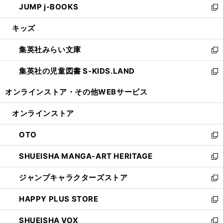
JUMP j-BOOKS
で
ド
ィ
い
新
開
ウ
ン
ウ
し
キッズ
く
で
ド
ィ
い
開
ウ
ン
ウ
集英社みらい文庫
く
で
ド
ィ
新
開
ウ
ン
し
集英社の児童図書 S-KIDS.LAND
く
で
ド
い
新
開
ウ
ウ
し
オンラインストア・
その他WEBサービス
く
で
ィ
い
開
ン
ウ
オンラインストア
く
ド
ィ
ウ
ン
OTO
で
ド
新
開
ウ
し
SHUEISHA MANGA-ART HERITAGE
く
で
い
新
開
ウ
し
ジャンプキャラクターズストア
く
ィ
い
新
ン
ウ
し
HAPPY PLUS STORE
ド
ィ
い
新
ウ
ン
ウ
し
SHUEISHA VOX
で
ド
ィ
い
新