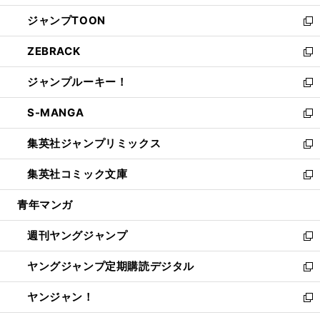
開
ウ
ン
ウ
し
ジャンプTOON
く
で
ド
ィ
い
新
開
ウ
ン
ウ
し
ZEBRACK
く
で
ド
ィ
い
新
開
ウ
ン
ウ
し
ジャンプルーキー！
く
で
ド
ィ
い
新
開
ウ
ン
ウ
し
S-MANGA
く
で
ド
ィ
い
新
開
ウ
ン
ウ
し
集英社ジャンプリミックス
く
で
ド
ィ
い
新
開
ウ
ン
ウ
し
集英社コミック文庫
く
で
ド
ィ
い
新
開
ウ
ン
ウ
し
青年マンガ
く
で
ド
ィ
い
開
ウ
ン
ウ
週刊ヤングジャンプ
く
で
ド
ィ
新
開
ウ
ン
し
ヤングジャンプ定期購読デジタル
く
で
ド
い
新
開
ウ
ウ
し
ヤンジャン！
く
で
ィ
い
新
開
ン
ウ
し