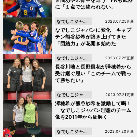
宮間あやの背中を追う FKも武器
に「１点では終われない」
なでしこジャパ
2023.07.25更新
ン
なでしこジャパンに変化 キャプ
テン熊谷紗希が築き上げてきた
「団結力」が花開き始めた
なでしこジャパ
2023.07.25更新
ン
長谷川唯と長野風花が澤穂希から
受け継ぐ思い「このチームで戦っ
て勝ちたい」
なでしこジャパ
2023.07.21更新
ン
澤穂希が熊谷紗希を激励して喝！
なでしこジャパン理想のチーム
像を2011年から紐解く
なでしこジャパ
2023.07.20更新