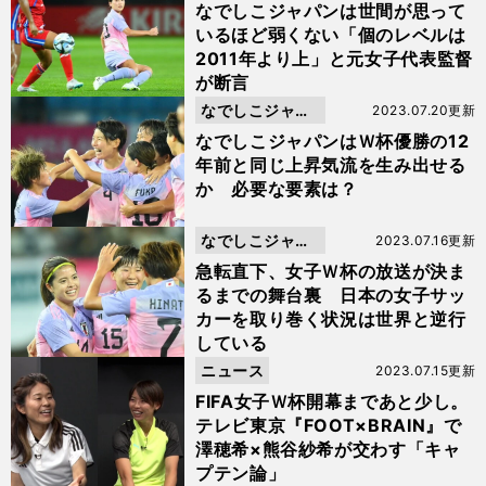
ン
なでしこジャパンは世間が思って
いるほど弱くない「個のレベルは
2011年より上」と元女子代表監督
が断言
なでしこジャパ
2023.07.20更新
ン
なでしこジャパンはＷ杯優勝の12
年前と同じ上昇気流を生み出せる
か 必要な要素は？
なでしこジャパ
2023.07.16更新
ン
急転直下、女子Ｗ杯の放送が決ま
るまでの舞台裏 日本の女子サッ
カーを取り巻く状況は世界と逆行
している
ニュース
2023.07.15更新
FIFA女子Ｗ杯開幕まであと少し。
テレビ東京『FOOT×BRAIN』で
澤穂希×熊谷紗希が交わす「キャ
プテン論」