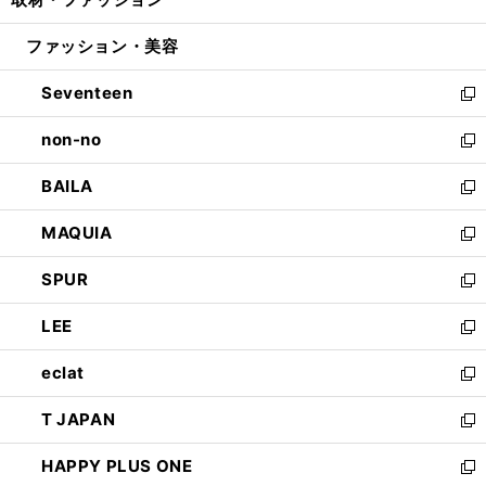
で
ド
ィ
い
開
ウ
ン
ウ
ファッション・美容
く
で
ド
ィ
開
ウ
ン
Seventeen
く
で
ド
新
開
ウ
し
non-no
く
で
い
新
開
ウ
し
BAILA
く
ィ
い
新
ン
ウ
し
MAQUIA
ド
ィ
い
新
ウ
ン
ウ
し
SPUR
で
ド
ィ
い
新
開
ウ
ン
ウ
し
LEE
く
で
ド
ィ
い
新
開
ウ
ン
ウ
し
eclat
く
で
ド
ィ
い
新
開
ウ
ン
ウ
し
T JAPAN
く
で
ド
ィ
い
新
開
ウ
ン
ウ
し
HAPPY PLUS ONE
く
で
ド
ィ
い
新