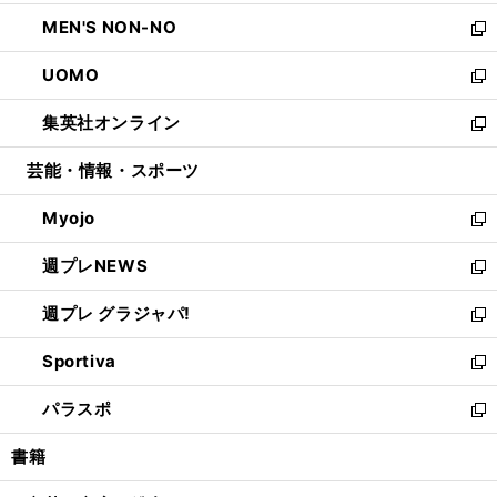
開
ウ
ン
ウ
し
MEN'S NON-NO
く
で
ド
ィ
い
新
開
ウ
ン
ウ
し
UOMO
く
で
ド
ィ
い
新
開
ウ
ン
ウ
し
集英社オンライン
く
で
ド
ィ
い
新
開
ウ
ン
ウ
し
芸能・情報・スポーツ
く
で
ド
ィ
い
開
ウ
ン
ウ
Myojo
く
で
ド
ィ
新
開
ウ
ン
し
週プレNEWS
く
で
ド
い
新
開
ウ
ウ
し
週プレ グラジャパ!
く
で
ィ
い
新
開
ン
ウ
し
Sportiva
く
ド
ィ
い
新
ウ
ン
ウ
し
パラスポ
で
ド
ィ
い
新
開
ウ
ン
ウ
し
書籍
く
で
ド
ィ
い
開
ウ
ン
ウ