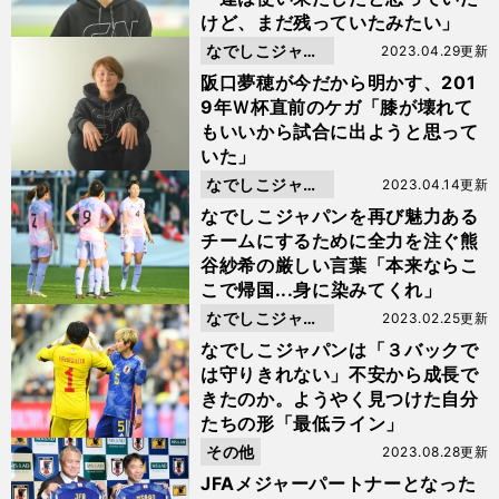
けど、まだ残っていたみたい」
なでしこジャパ
2023.04.29更新
ン
阪口夢穂が今だから明かす、201
9年Ｗ杯直前のケガ「膝が壊れて
もいいから試合に出ようと思って
いた」
なでしこジャパ
2023.04.14更新
ン
なでしこジャパンを再び魅力ある
チームにするために全力を注ぐ熊
谷紗希の厳しい言葉「本来ならこ
こで帰国...身に染みてくれ」
なでしこジャパ
2023.02.25更新
ン
なでしこジャパンは「３バックで
は守りきれない」不安から成長で
きたのか。ようやく見つけた自分
たちの形「最低ライン」
その他
2023.08.28更新
JFAメジャーパートナーとなった