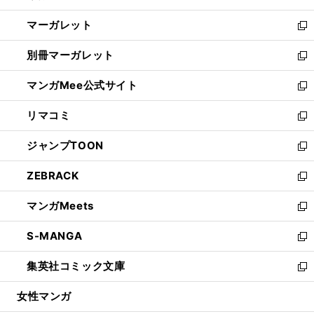
開
ウ
ン
し
マーガレット
く
で
ド
い
新
開
ウ
ウ
し
別冊マーガレット
く
で
ィ
い
新
開
ン
ウ
し
マンガMee公式サイト
く
ド
ィ
い
新
ウ
ン
ウ
し
リマコミ
で
ド
ィ
い
新
開
ウ
ン
ウ
し
ジャンプTOON
く
で
ド
ィ
い
新
開
ウ
ン
ウ
し
ZEBRACK
く
で
ド
ィ
い
新
開
ウ
ン
ウ
し
マンガMeets
く
で
ド
ィ
い
新
開
ウ
ン
ウ
し
S-MANGA
く
で
ド
ィ
い
新
開
ウ
ン
ウ
し
集英社コミック文庫
く
で
ド
ィ
い
新
開
ウ
ン
ウ
し
女性マンガ
く
で
ド
ィ
い
開
ウ
ン
ウ