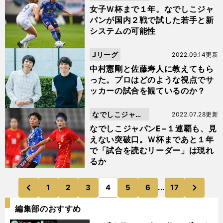
ン
女子Ｗ杯まで１年。なでしこジャ
パンが国内２戦で試した若手と新
システムの可能性
Jリーグ
2022.09.14更新
中村憲剛と佐藤寿人に教えてもら
った。プロはどのような視点でサ
ッカーの試合を観ているのか？
なでしこジャパ
2022.07.28更新
ン
なでしこジャパンE−１連覇も、見
えない突破口。Ｗ杯まであと１年
で「試合を読むリーダー」は現れ
るか
次
1
2
3
4
5
6
...
17
のページへ
のページへ
前
編集部のおすすめ