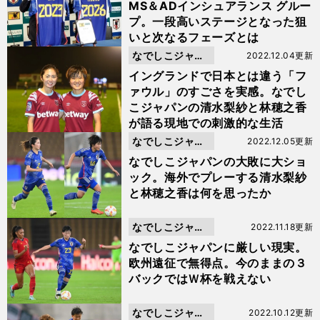
MS＆ADインシュアランス グルー
プ。一段高いステージとなった狙
いと次なるフェーズとは
なでしこジャパ
2022.12.04更新
ン
イングランドで日本とは違う「フ
ァウル」のすごさを実感。なでし
こジャパンの清水梨紗と林穂之香
が語る現地での刺激的な生活
なでしこジャパ
2022.12.05更新
ン
なでしこジャパンの大敗に大ショ
ック。海外でプレーする清水梨紗
と林穂之香は何を思ったか
なでしこジャパ
2022.11.18更新
ン
なでしこジャパンに厳しい現実。
欧州遠征で無得点。今のままの３
バックではＷ杯を戦えない
なでしこジャパ
2022.10.12更新