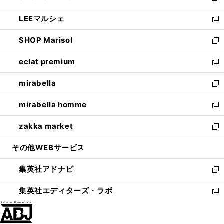
開
ウ
ン
ウ
し
LEEマルシェ
く
で
ド
ィ
い
新
開
ウ
ン
ウ
し
SHOP Marisol
く
で
ド
ィ
い
新
開
ウ
ン
ウ
し
eclat premium
く
で
ド
ィ
い
新
開
ウ
ン
ウ
し
mirabella
く
で
ド
ィ
い
新
開
ウ
ン
ウ
し
mirabella homme
く
で
ド
ィ
い
新
開
ウ
ン
ウ
し
zakka market
く
で
ド
ィ
い
新
開
ウ
ン
ウ
し
その他WEBサービス
く
で
ド
ィ
い
開
ウ
ン
ウ
集英社アドナビ
く
で
ド
ィ
新
開
ウ
ン
し
集英社エディターズ・ラボ
く
で
ド
い
新
開
ウ
ウ
し
く
で
ィ
い
開