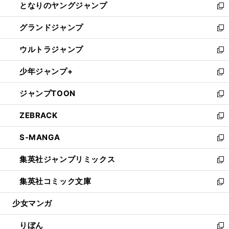
となりのヤングジャンプ
く
ド
ィ
い
新
ウ
ン
ウ
し
グランドジャンプ
で
ド
ィ
い
新
開
ウ
ン
ウ
し
ウルトラジャンプ
く
で
ド
ィ
い
新
開
ウ
ン
ウ
し
少年ジャンプ+
く
で
ド
ィ
い
新
開
ウ
ン
ウ
し
ジャンプTOON
く
で
ド
ィ
い
新
開
ウ
ン
ウ
し
ZEBRACK
く
で
ド
ィ
い
新
開
ウ
ン
ウ
し
S-MANGA
く
で
ド
ィ
い
新
開
ウ
ン
ウ
し
集英社ジャンプリミックス
く
で
ド
ィ
い
新
開
ウ
ン
ウ
し
集英社コミック文庫
く
で
ド
ィ
い
新
開
ウ
ン
ウ
し
少女マンガ
く
で
ド
ィ
い
開
ウ
ン
ウ
りぼん
く
で
ド
ィ
新