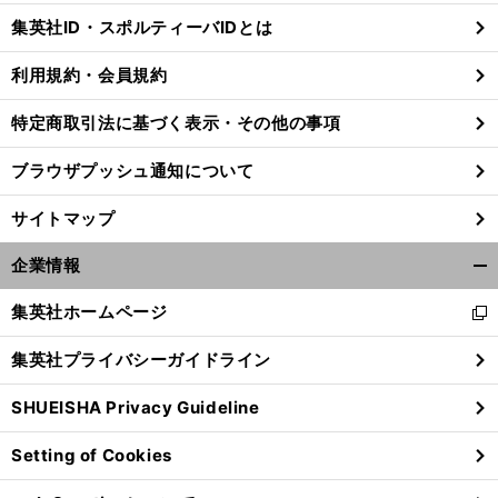
じ
集英社ID・スポルティーバIDとは
る
利用規約・会員規約
特定商取引法に基づく表示・その他の事項
ブラウザプッシュ通知について
サイトマップ
企業情報
開
く/
集英社ホームページ
新
閉
し
じ
集英社プライバシーガイドライン
い
る
ウ
SHUEISHA Privacy Guideline
ィ
ン
Setting of Cookies
ド
ウ