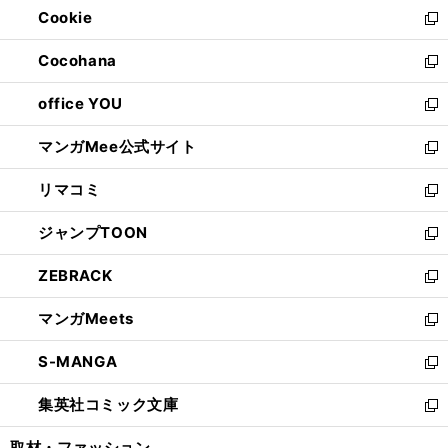
Cookie
く
で
ド
ィ
新
開
ウ
ン
し
Cocohana
く
で
ド
い
新
開
ウ
ウ
し
office YOU
く
で
ィ
い
新
開
ン
ウ
し
マンガMee公式サイト
く
ド
ィ
い
新
ウ
ン
ウ
し
リマコミ
で
ド
ィ
い
新
開
ウ
ン
ウ
し
ジャンプTOON
く
で
ド
ィ
い
新
開
ウ
ン
ウ
し
ZEBRACK
く
で
ド
ィ
い
新
開
ウ
ン
ウ
し
マンガMeets
く
で
ド
ィ
い
新
開
ウ
ン
ウ
し
S-MANGA
く
で
ド
ィ
い
新
開
ウ
ン
ウ
し
集英社コミック文庫
く
で
ド
ィ
い
新
開
ウ
ン
ウ
し
取材・ファッション
く