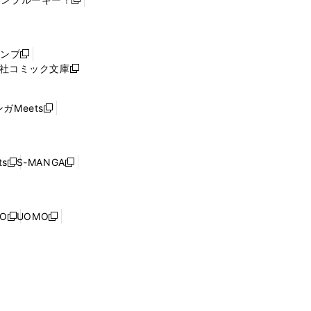
新
し
い
ウ
ャンプ
新
ィ
社コミック文庫
し
新
ン
い
し
ド
ウ
い
ウ
ガMeets
新
ィ
ウ
で
し
ン
ィ
開
い
ド
ン
く
ウ
ウ
ド
s
S-MANGA
新
新
ィ
で
ウ
し
し
ン
開
で
い
い
ド
く
開
ウ
ウ
ウ
NO
UOMO
く
新
新
ィ
ィ
で
し
し
ン
ン
開
い
い
ド
ド
く
ウ
ウ
ウ
ウ
ィ
ィ
で
で
ン
ン
開
開
ド
ド
く
く