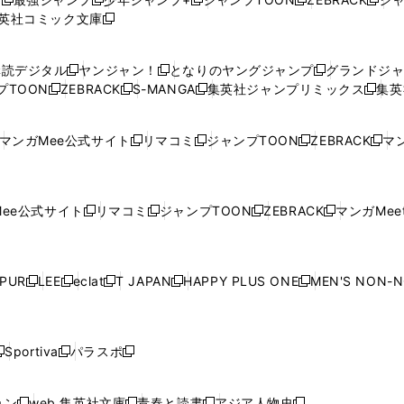
新
新
新
新
新
英社コミック文庫
し
新
し
し
し
し
い
い
し
い
い
い
ウ
ウ
い
ウ
ウ
ウ
購読デジタル
ヤンジャン！
となりのヤングジャンプ
グランドジ
新
新
新
ィ
ィ
ウ
ィ
ィ
ィ
プTOON
ZEBRACK
S-MANGA
集英社ジャンプリミックス
集英
新
し
新
し
新
し
新
ン
ン
ィ
ン
ン
ン
し
い
し
い
し
い
し
ド
ド
ン
ド
ド
ド
い
ウ
い
ウ
い
ウ
い
ウ
ウ
ド
ウ
ウ
ウ
マンガMee公式サイト
リマコミ
ジャンプTOON
ZEBRACK
マン
新
新
新
新
ウ
ィ
ウ
ィ
ウ
ィ
ウ
で
で
ウ
で
で
で
し
し
し
し
し
ィ
ン
ィ
ン
ィ
ン
ィ
開
開
で
開
開
開
い
い
い
い
い
ン
ド
ン
ド
ン
ド
ン
く
く
開
く
く
く
ウ
ウ
ウ
ウ
ウ
ド
ウ
ド
ウ
ド
ウ
ド
ee公式サイト
リマコミ
ジャンプTOON
ZEBRACK
マンガMeet
く
新
新
新
新
ィ
ィ
ィ
ィ
ィ
ウ
で
ウ
で
ウ
で
ウ
し
し
し
し
ン
ン
ン
ン
ン
で
開
で
開
で
開
で
い
い
い
い
ド
ド
ド
ド
ド
開
く
開
く
開
く
開
ウ
ウ
ウ
ウ
ウ
ウ
ウ
ウ
ウ
PUR
LEE
eclat
T JAPAN
HAPPY PLUS ONE
MEN'S NON-
く
く
く
く
新
新
新
新
新
ィ
ィ
ィ
ィ
で
で
で
で
で
し
し
し
し
し
ン
ン
ン
ン
開
開
開
開
開
い
い
い
い
い
ド
ド
ド
ド
く
く
く
く
く
ウ
ウ
ウ
ウ
ウ
ウ
ウ
ウ
ウ
Sportiva
パラスポ
新
新
ィ
ィ
ィ
ィ
ィ
で
で
で
で
し
し
し
ン
ン
ン
ン
ン
開
開
開
開
い
い
い
ド
ド
ド
ド
ド
ョン
web 集英社文庫
青春と読書
アジア人物史
く
く
く
く