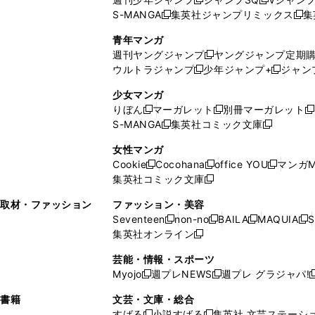
ド
ン
新
新
S-MANGA
集英社ジャンプリミックス
集
ウ
ド
新
し
し
新
で
ウ
し
い
い
し
青年マンガ
開
で
い
ウ
ウ
い
週刊ヤングジャンプ
ヤングジャンプ定期
新
く
開
ウ
ィ
ィ
ウ
ウルトラジャンプ
少年ジャンプ+
ジャン
新
し
新
く
ィ
ン
ン
ィ
し
い
し
ン
ド
ド
ン
少女マンガ
い
ウ
い
ド
ウ
ウ
ド
りぼん
マーガレット
別冊マーガレット
新
新
新
ウ
ィ
ウ
ウ
で
で
ウ
S-MANGA
集英社コミック文庫
し
新
し
新
ィ
ン
ィ
で
開
開
で
い
し
い
し
ン
ド
ン
女性マンガ
開
く
く
開
ウ
い
ウ
い
ド
ウ
ド
Cookie
Cocohana
office YOU
マンガM
く
く
新
新
新
ィ
ウ
ィ
ウ
ウ
で
ウ
集英社コミック文庫
し
新
し
し
ン
ィ
ン
ィ
で
開
で
い
し
い
い
ド
ン
ド
ン
取材・ファッション
ファッション・美容
開
く
開
ウ
い
ウ
ウ
ウ
ド
ウ
ド
Seventeen
non-no
BAILA
MAQUIA
S
く
く
新
新
新
新
ィ
ウ
ィ
ィ
で
ウ
で
ウ
集英社オンライン
し
新
し
し
し
ン
ィ
ン
ン
開
で
開
で
い
し
い
い
い
ド
ン
ド
ド
芸能・情報・スポーツ
く
開
く
開
ウ
い
ウ
ウ
ウ
ウ
ド
ウ
ウ
Myojo
週プレNEWS
週プレ グラジャパ!
く
く
新
新
新
ィ
ウ
ィ
ィ
ィ
で
ウ
で
で
し
し
ン
ィ
ン
ン
ン
書籍
文芸・文庫・総合
開
で
開
開
い
い
ド
ン
ド
ド
ド
すばる
小説すばる
集英社 文芸ステーシ
く
開
く
く