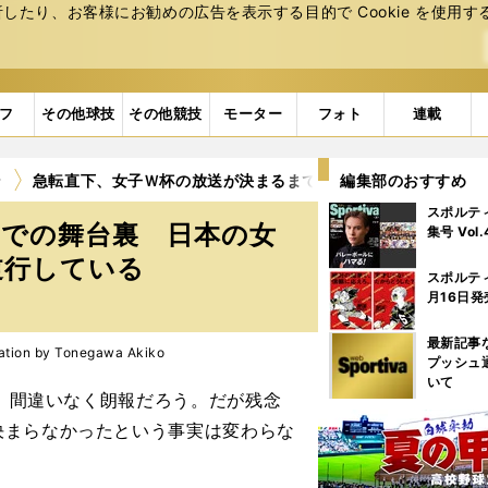
たり、お客様にお勧めの広告を表⽰する⽬的で Cookie を使⽤す
フ
その他球技
その他競技
モーター
フォト
連載
ン
急転直下、女子Ｗ杯の放送が決まるまでの舞台裏 日本の女子
編集部のおすすめ
スポルテ
までの舞台裏 日本の女
集号 Vol
逆行している
スポルテ
月16日発
最新記事
on by Tonegawa Akiko
プッシュ
いて
た。間違いなく朗報だろう。だが残念
決まらなかったという事実は変わらな