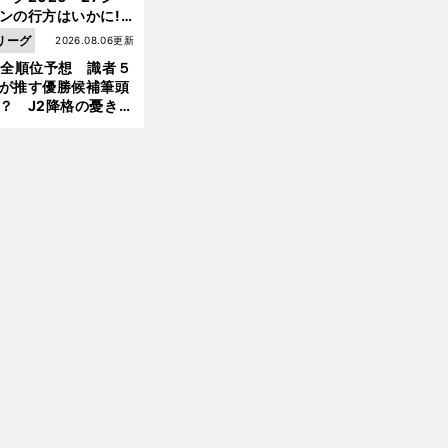
ンの行方はいかに!?
５人の識者が全順位
リーグ
2026.08.06更新
大胆予想
1全順位予想 識者５
が推す優勝候補筆頭
？ J2降格の憂き目
遭いそうな３クラブ
は？
前
へ