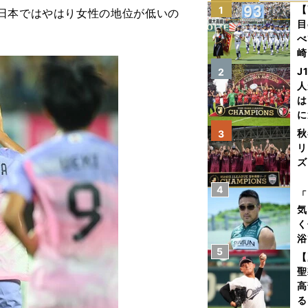
【
1
日本ではやはり女性の地位が低いの
目
べ
崎
「
J
2
て
人
は
に
と
秋
3
リ
ズ
4
を
「
気
く
浴
5
太
【
ァ
聖
高
る