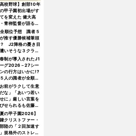
高校野球】創部10年
の甲子園初出場がす
てを変えた 健大高
・青栁監督が語る
機動破壊」はこうし
1全順位予想 識者５
生まれた
が推す優勝候補筆頭
？ J2降格の憂き目
遭いそうな３クラブ
は？
春制が導入されたJ1
ーグ2026－27シー
ンの行方はいかに!?
５人の識者が全順位
大胆予想
お前がラクして生意
だな」「あいつ若い
せに」厳しい言葉を
びせられるも佐藤慎
郎が貫いた誇りとフ
夏の甲子園2026】
ンへの思い
隷クリストファー・
部陸の「２回加速す
」規格外のストレー