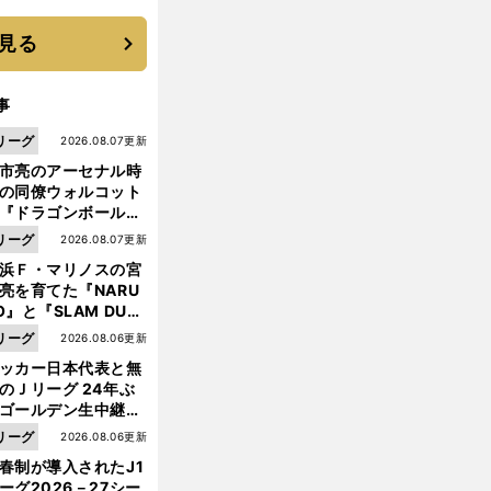
 それでもプロではな
大学進学を選ぶ理由
見る
事
リーグ
2026.08.07更新
市亮のアーセナル時
の同僚ウォルコット
『ドラゴンボール』
大好き ポドルスキは
リーグ
2026.08.07更新
向小次郎に憧れてい
浜Ｆ・マリノスの宮
亮を育てた『NARU
O』と『SLAM DUN
』 中京大中京の同
リーグ
2026.08.06更新
生・木原龍一は"ジ
ッカー日本代表と無
ンプ係"だった
のＪリーグ 24年ぶ
ゴールデン生中継の
幕戦でヘタな試合は
リーグ
2026.08.06更新
せられない
春制が導入されたJ1
ーグ2026－27シー