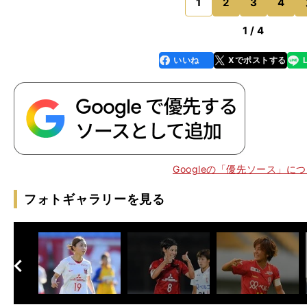
は通常１カ国あたり１億
1
2
3
4
のページへ
1 / 4
いいね
Xでポストする
line
faceboo
x
k
。
、
わ
」
Googleの「優先ソース」に
フォトギャラリーを見る
へ
次