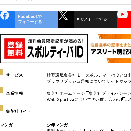
ebo
X
YouTube
Facebookで
Xでフォローする
ok
フォローする
サービス
推奨環境
集英社ID・スポルティーバIDとは
ブラウザプッシュ通知について
サイトマッ
企業情報
集英社ホームページ
集英社プライバシー
新
Web Sportivaについてのお問い合わせ
広
し
新
い
し
集英社サイト
ウ
い
ィ
ウ
マンガ
少年マンガ
ン
ィ
週刊少年ジャンプ
ジャンプSQ
Vジャン