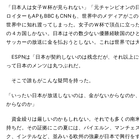
「日本人は女子Ｗ杯が見られない」「元チャンピオンの日本が
ロイターもAPもBBCもCNNも、世界中のメディアがこ
世界中に知れ渡ってしまった。女子のＷ杯で頂点に立っ
の４カ国しかない。日本はその数少ない優勝経験国のひ
サッカーの放送に金を払おうとしない。これは世界では
ESPNは「日本が契約しないのは残念だが、それ以上
って日本のメンツは丸つぶれだ。
そこで誰もがこんな疑問を持った。
「いったい日本が放送しないのは、金がないからなのか
からなのか」
資金繰りは厳しいのかもしれない。それでも多くの南米
持ちだ。その証拠にこの夏には、バイエルン、マンチェス
ク、インテルなど、並みいる欧州の強豪が日本で興行を