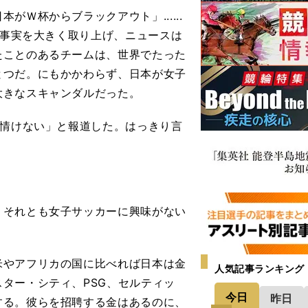
Ｗ杯からブラックアウト」......
の事実を大きく取り上げ、ニュースは
たことのあるチームは、世界でたった
とつだ。にもかかわらず、日本が女子
大きなスキャンダルだった。
に情けない」と報道した。はっきり言
、それとも女子サッカーに興味がない
やアフリカの国に比べれば日本は金
人気記事ランキング
ター・シティ、PSG、セルティッ
今日
昨日
する。彼らを招聘する金はあるのに、