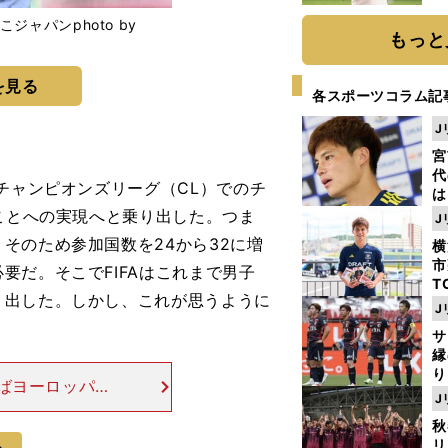
ト
ャパンphoto by
く
もっと
を見る
各スポーツコラム記
J
宮
代
チャンピオンズリーグ（CL）でのチ
は
が
たことへの実現へと乗り出した。つま
J
日
そのため参加国数を24から32に増
横
た
市
要だ。そこでFIFAはこれまで男子
T
り出した。しかし、これが思うように
K
J
級
サ
ャ
縁
り
ばヨーロッパ
開
J
スペイン、イギ
見
秋
の放映権の相場
次
リ