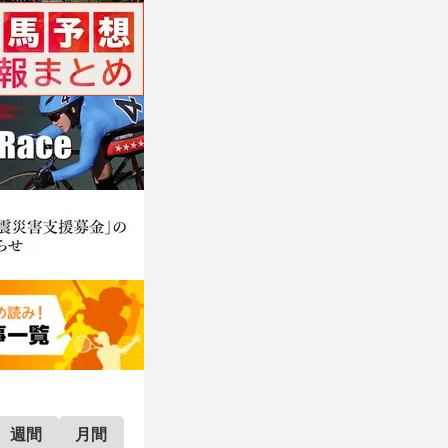
週間
月間