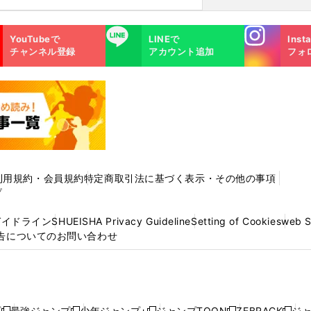
Instagra
LINE
YouTubeで
LINEで
Inst
m
チャンネル登録
アカウント追加
フォ
利用規約・会員規約
特定商取引法に基づく表示・その他の事項
プ
ガイドライン
SHUEISHA Privacy Guideline
Setting of Cookies
web 
告についてのお問い合わせ
プ
最強ジャンプ
少年ジャンプ+
ジャンプTOON
ZEBRACK
ジ