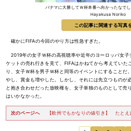
パナマに大勝してＷ杯本番へ向かったなでしこジ
Hayakusa Noriko
この記事に関連する写真
確かにFIFAの今回のやり方は性急すぎた。
2019年の女子Ｗ杯の高視聴率や近年のヨーロッパ女子
ケットの売れ行きを見て、FIFAはかねてから考えてい
り、女子Ｗ杯を男子Ｗ杯と同等のイベントにすることだ。
やし、賞金も増やした。しかし、それには先立つものが必
と抱き合わせだった放映権を、女子単独のものとして売
はいかなかった。
次のページへ
【欧州でもかなりの値引き】 たとえ
の"ビッグ５"とよばれるフランス、ドイツ、イタリア、
リスにおいても、放映権の交渉は難航した。男子のＷ杯