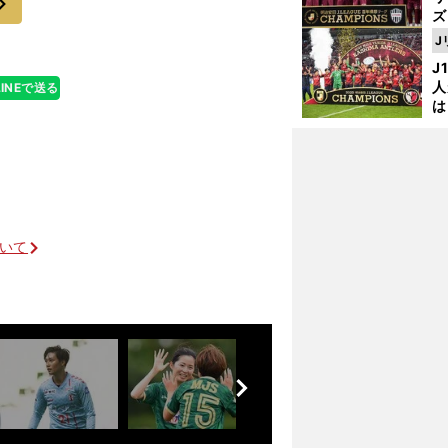
ズ
J
を
J
人
LINEで送る
は
に
と
ついて
ベースは今も川崎フロンターレ
前
へ