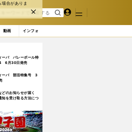
る場合がありま
マイペ
閉じ
検索
メニュ
ー
る
す
ジ
る
動画
インフォ
サッカーを取り巻く状況は世界と逆行している
ィーバ バレーボール特
.4 6月30日発売
ィーバ 部活特集号 3
売
などのお知らせが届く
通知を受け取る方法につ