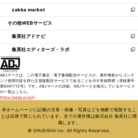
開
ウ
ン
ウ
し
zakka market
く
で
ド
ィ
い
新
開
ウ
ン
ウ
し
その他WEBサービス
く
で
ド
ィ
い
開
ウ
ン
ウ
集英社アドナビ
く
で
ド
ィ
新
開
ウ
ン
し
集英社エディターズ・ラボ
く
で
ド
い
新
開
ウ
ウ
し
く
で
ィ
い
開
ン
ウ
ABJマークは、この電子書店・電子書籍配信サービスが、著作権者からコンテ
く
ド
ィ
ンツ使用許諾を得た正規版配信サービスであることを示す登録商標（登録番号
ウ
ン
第6091713号）です。ABJマークの詳細、ABJマークを掲示しているサービス
で
ド
の一覧はこちら。
開
ウ
https://aebs.or.jp/
新
く
で
し
い
開
本ホームページに記載の文章・画像・写真などを無断で複製するこ
ウ
く
とは法律で禁じられています。全ての著作権は株式会社 集英社に帰
ィ
属します。
ン
ド
© SHUEISHA Inc. All Rights Reserved.
ウ
で