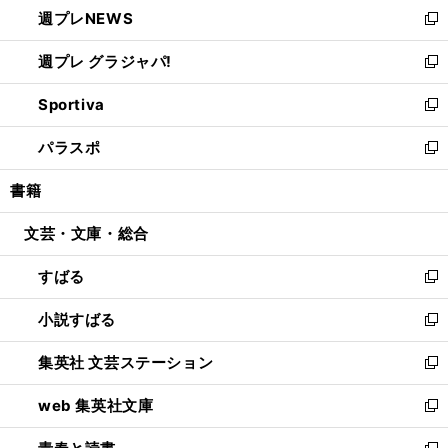
し
週プレNEWS
く
で
ド
い
新
開
ウ
ウ
し
週プレ グラジャパ!
く
で
ィ
い
新
開
ン
ウ
し
Sportiva
く
ド
ィ
い
新
ウ
ン
ウ
し
パラスポ
で
ド
ィ
い
新
開
ウ
ン
ウ
し
書籍
く
で
ド
ィ
い
開
ウ
ン
ウ
文芸・文庫・総合
く
で
ド
ィ
開
ウ
ン
すばる
く
で
ド
新
開
ウ
し
小説すばる
く
で
い
新
開
ウ
し
集英社 文芸ステーション
く
ィ
い
新
ン
ウ
し
web 集英社文庫
ド
ィ
い
新
ウ
ン
ウ
し