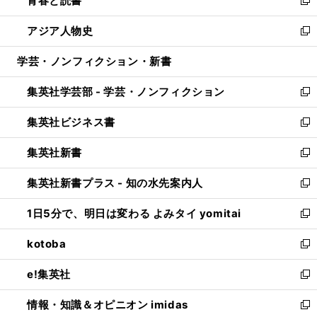
青春と読書
で
ド
ィ
い
新
開
ウ
ン
ウ
し
アジア人物史
く
で
ド
ィ
い
新
開
ウ
ン
ウ
し
学芸・ノンフィクション・新書
く
で
ド
ィ
い
開
ウ
ン
ウ
集英社学芸部 - 学芸・ノンフィクション
く
で
ド
ィ
新
開
ウ
ン
し
集英社ビジネス書
く
で
ド
い
新
開
ウ
ウ
し
集英社新書
く
で
ィ
い
新
開
ン
ウ
し
集英社新書プラス - 知の水先案内人
く
ド
ィ
い
新
ウ
ン
ウ
し
1日5分で、明日は変わる よみタイ yomitai
で
ド
ィ
い
新
開
ウ
ン
ウ
し
kotoba
く
で
ド
ィ
い
新
開
ウ
ン
ウ
し
e!集英社
く
で
ド
ィ
い
新
開
ウ
ン
ウ
し
情報・知識＆オピニオン imidas
く
で
ド
ィ
い
新