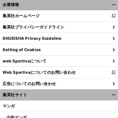
前
企業情報
へ
開
く/
集英社ホームページ
新
閉
し
じ
集英社プライバシーガイドライン
い
る
ウ
SHUEISHA Privacy Guideline
ィ
ン
Setting of Cookies
ド
ウ
web Sportivaについて
で
開
Web Sportivaについてのお問い合わせ
く
新
し
広告についてのお問い合わせ
い
ウ
集英社サイト
ィ
開
ン
く/
マンガ
ド
閉
ウ
じ
少年マンガ
で