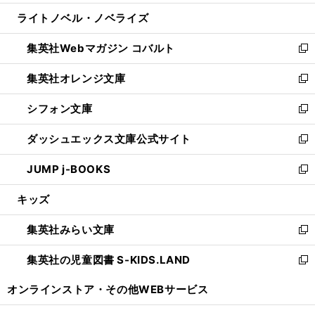
開
ウ
ン
ウ
し
ライトノベル・ノベライズ
く
で
ド
ィ
い
開
ウ
ン
ウ
集英社Webマガジン コバルト
く
で
ド
ィ
新
開
ウ
ン
し
集英社オレンジ文庫
く
で
ド
い
新
開
ウ
ウ
し
シフォン文庫
く
で
ィ
い
新
開
ン
ウ
し
ダッシュエックス文庫公式サイト
く
ド
ィ
い
新
ウ
ン
ウ
し
JUMP j-BOOKS
で
ド
ィ
い
新
開
ウ
ン
ウ
し
キッズ
く
で
ド
ィ
い
開
ウ
ン
ウ
集英社みらい文庫
く
で
ド
ィ
新
開
ウ
ン
し
集英社の児童図書 S-KIDS.LAND
く
で
ド
い
新
開
ウ
ウ
し
オンラインストア・
その他WEBサービス
く
で
ィ
い
開
ン
ウ