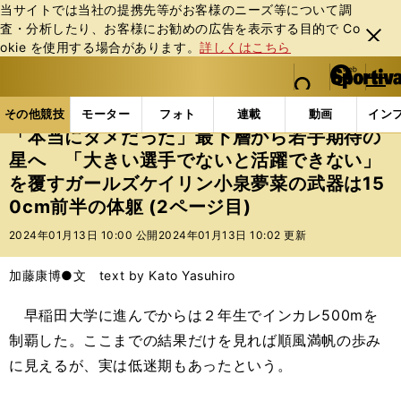
当サイトでは当社の提携先等がお客様のニーズ等について調
査・分析したり、お客様にお勧めの広告を表⽰する⽬的で Co
閉じ
okie を使⽤する場合があります。
詳しくはこちら
る
マイペ
web Sportiva (webスポルティーバ)
検索
メニュ
we
ー
その他競技の記事一覧
その他競技
その他
「本当
b
ジ
その他競技
モーター
フォト
連載
動画
イン
ス
「本当にダメだった」最下層から若手期待の
ポ
星へ 「大きい選手でないと活躍できない」
ル
を覆すガールズケイリン小泉夢菜の武器は15
テ
ィ
0cm前半の体躯 (2ページ目)
ー
2024年01月13日 10:00 公開
2024年01月13日 10:02 更新
バ
加藤康博●文 text by Kato Yasuhiro
早稲田大学に進んでからは２年生でインカレ500mを
制覇した。ここまでの結果だけを見れば順風満帆の歩み
に見えるが、実は低迷期もあったという。