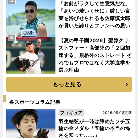
4
「お前がラクして生意気だな」
「あいつ若いくせに」厳しい言
葉を浴びせられるも佐藤慎太郎
が貫いた誇りとファンへの思い
5
【夏の甲子園2026】聖隷クリ
ストファー・高部陸の「２回加
速する」規格外のストレート そ
れでもプロではなく大学進学を
選ぶ理由
もっと見る
各スポーツコラム記事
フィギュア
2026.08.08更新
羽生結弦が一時は諦めたソチ五
輪の金メダル「五輪の本当の怖
さを知った......」