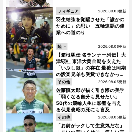
フィギュア
2026.08.08更新
羽生結弦を覚醒させた「誰かの
ために」の思い 五輪連覇の偉
業への道のり
陸上
2026.08.06更新
【箱根駅伝 名ランナー列伝】大
津顕杜 東洋大黄金期を支えた
「いぶし銀」の存在 最後は同期
の設楽兄弟も受賞できなかった
金栗杯に輝く
その他
2026.08.05更新
佐藤慎太郎が描く引き際の美学
「弱くなる自分も見せたい」
50代の競輪人生に影響を与え
る伏見俊昭の死にも言及
その他
2026.08.05更新
「お前がラクして生意気だな」