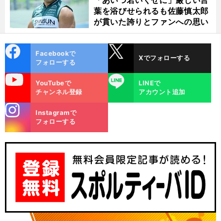
「あいつ若いくせに」厳しい言
葉を浴びせられるも佐藤慎太郎
が貫いた誇りとファンへの思い
cebo
X
Facebookで
Xでフォローする
ok
フォローする
uTube
LINE
YouTubeで
LINEで
チャンネル登録
アカウント追加
stagra
Instagramで
m
フォローする