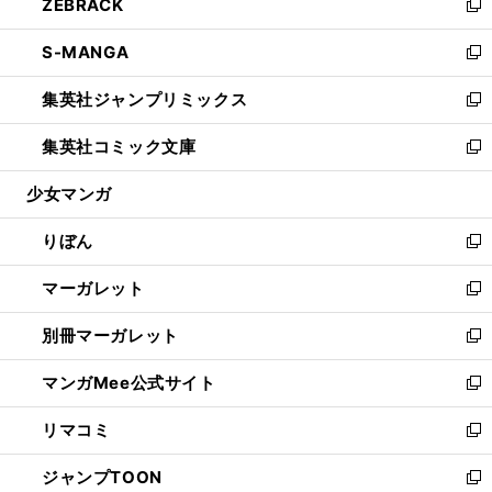
ZEBRACK
く
で
ド
ィ
い
新
開
ウ
ン
ウ
し
S-MANGA
く
で
ド
ィ
い
新
開
ウ
ン
ウ
し
集英社ジャンプリミックス
く
で
ド
ィ
い
新
開
ウ
ン
ウ
し
集英社コミック文庫
く
で
ド
ィ
い
新
開
ウ
ン
ウ
し
少女マンガ
く
で
ド
ィ
い
開
ウ
ン
ウ
りぼん
く
で
ド
ィ
新
開
ウ
ン
し
マーガレット
く
で
ド
い
新
開
ウ
ウ
し
別冊マーガレット
く
で
ィ
い
新
開
ン
ウ
し
マンガMee公式サイト
く
ド
ィ
い
新
ウ
ン
ウ
し
リマコミ
で
ド
ィ
い
新
開
ウ
ン
ウ
し
ジャンプTOON
く
で
ド
ィ
い
新