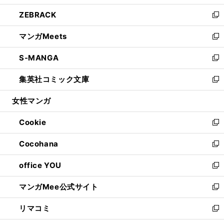
開
ウ
ン
ウ
し
ZEBRACK
く
で
ド
ィ
い
新
開
ウ
ン
ウ
し
マンガMeets
く
で
ド
ィ
い
新
開
ウ
ン
ウ
し
S-MANGA
く
で
ド
ィ
い
新
開
ウ
ン
ウ
し
集英社コミック文庫
く
で
ド
ィ
い
新
開
ウ
ン
ウ
し
女性マンガ
く
で
ド
ィ
い
開
ウ
ン
ウ
Cookie
く
で
ド
ィ
新
開
ウ
ン
し
Cocohana
く
で
ド
い
新
開
ウ
ウ
し
office YOU
く
で
ィ
い
新
開
ン
ウ
し
マンガMee公式サイト
く
ド
ィ
い
新
ウ
ン
ウ
し
リマコミ
で
ド
ィ
い
新
開
ウ
ン
ウ
し