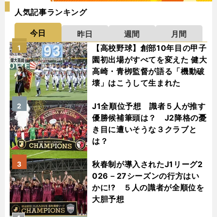
人気記事ランキング
今日
昨日
週間
月間
【高校野球】創部10年目の甲子
1
園初出場がすべてを変えた 健大
高崎・青栁監督が語る「機動破
壊」はこうして生まれた
J1全順位予想 識者５人が推す
2
優勝候補筆頭は？ J2降格の憂
き目に遭いそうな３クラブと
は？
秋春制が導入されたJ1リーグ2
3
026－27シーズンの行方はい
かに!? ５人の識者が全順位を
大胆予想