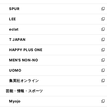
ウ
ン
ウ
し
SPUR
で
ド
ィ
い
新
開
ウ
ン
ウ
し
LEE
く
で
ド
ィ
い
新
開
ウ
ン
ウ
し
eclat
く
で
ド
ィ
い
新
開
ウ
ン
ウ
し
T JAPAN
く
で
ド
ィ
い
新
開
ウ
ン
ウ
し
HAPPY PLUS ONE
く
で
ド
ィ
い
新
開
ウ
ン
ウ
し
MEN'S NON-NO
く
で
ド
ィ
い
新
開
ウ
ン
ウ
し
UOMO
く
で
ド
ィ
い
新
開
ウ
ン
ウ
し
集英社オンライン
く
で
ド
ィ
い
新
開
ウ
ン
ウ
し
芸能・情報・スポーツ
く
で
ド
ィ
い
開
ウ
ン
ウ
Myojo
く
で
ド
ィ
新
開
ウ
ン