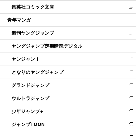
開
ウ
ン
ウ
し
集英社コミック文庫
く
で
ド
ィ
い
新
開
ウ
ン
ウ
し
青年マンガ
く
で
ド
ィ
い
開
ウ
ン
ウ
週刊ヤングジャンプ
く
で
ド
ィ
新
開
ウ
ン
し
ヤングジャンプ定期購読デジタル
く
で
ド
い
新
開
ウ
ウ
し
ヤンジャン！
く
で
ィ
い
新
開
ン
ウ
し
となりのヤングジャンプ
く
ド
ィ
い
新
ウ
ン
ウ
し
グランドジャンプ
で
ド
ィ
い
新
開
ウ
ン
ウ
し
ウルトラジャンプ
く
で
ド
ィ
い
新
開
ウ
ン
ウ
し
少年ジャンプ+
く
で
ド
ィ
い
新
開
ウ
ン
ウ
し
ジャンプTOON
く
で
ド
ィ
い
新
開
ウ
ン
ウ
し