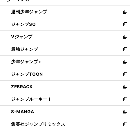
る
開
週刊少年ジャンプ
く
新
し
ジャンプSQ
い
新
ウ
し
Vジャンプ
ィ
い
新
ン
ウ
し
最強ジャンプ
ド
ィ
い
新
ウ
ン
ウ
し
少年ジャンプ+
で
ド
ィ
い
新
開
ウ
ン
ウ
し
ジャンプTOON
く
で
ド
ィ
い
新
開
ウ
ン
ウ
し
ZEBRACK
く
で
ド
ィ
い
新
開
ウ
ン
ウ
し
ジャンプルーキー！
く
で
ド
ィ
い
新
開
ウ
ン
ウ
し
S-MANGA
く
で
ド
ィ
い
新
開
ウ
ン
ウ
し
集英社ジャンプリミックス
く
で
ド
ィ
い
新