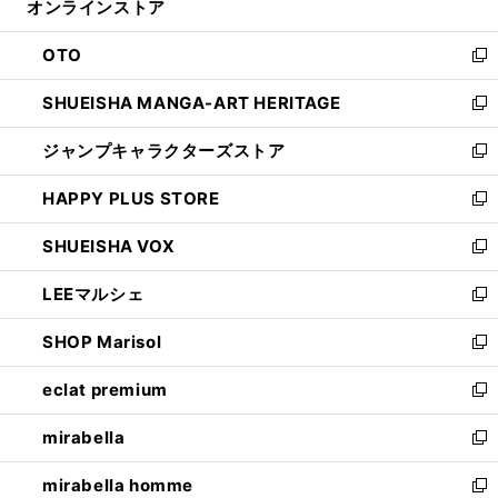
オンラインストア
く
ド
ィ
ウ
ン
OTO
で
ド
新
開
ウ
し
SHUEISHA MANGA-ART HERITAGE
く
で
い
新
開
ウ
し
ジャンプキャラクターズストア
く
ィ
い
新
ン
ウ
し
HAPPY PLUS STORE
ド
ィ
い
新
ウ
ン
ウ
し
SHUEISHA VOX
で
ド
ィ
い
新
開
ウ
ン
ウ
し
LEEマルシェ
く
で
ド
ィ
い
新
開
ウ
ン
ウ
し
SHOP Marisol
く
で
ド
ィ
い
新
開
ウ
ン
ウ
し
eclat premium
く
で
ド
ィ
い
新
開
ウ
ン
ウ
し
mirabella
く
で
ド
ィ
い
新
開
ウ
ン
ウ
し
mirabella homme
く
で
ド
ィ
い
新