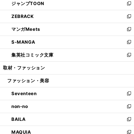
ジャンプTOON
く
で
ド
ィ
い
新
開
ウ
ン
ウ
し
ZEBRACK
く
で
ド
ィ
い
新
開
ウ
ン
ウ
し
マンガMeets
く
で
ド
ィ
い
新
開
ウ
ン
ウ
し
S-MANGA
く
で
ド
ィ
い
新
開
ウ
ン
ウ
し
集英社コミック文庫
く
で
ド
ィ
い
新
開
ウ
ン
ウ
し
取材・ファッション
く
で
ド
ィ
い
開
ウ
ン
ウ
ファッション・美容
く
で
ド
ィ
開
ウ
ン
Seventeen
く
で
ド
新
開
ウ
し
non-no
く
で
い
新
開
ウ
し
BAILA
く
ィ
い
新
ン
ウ
し
MAQUIA
ド
ィ
い
新