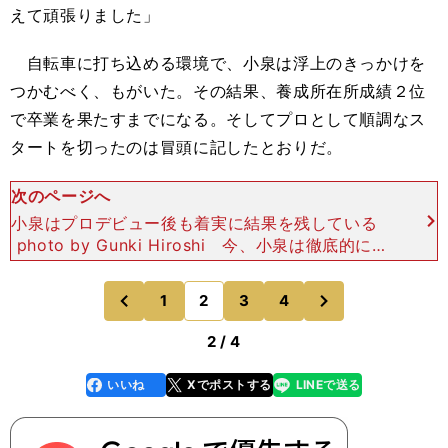
えて頑張りました」
自転車に打ち込める環境で、小泉は浮上のきっかけを
つかむべく、もがいた。その結果、養成所在所成績２位
で卒業を果たすまでになる。そしてプロとして順調なス
タートを切ったのは冒頭に記したとおりだ。
次のページへ
小泉はプロデビュー後も着実に結果を残している
photo by Gunki Hiroshi 今、小泉は徹底的に他
の選手の走りを見て、研究を続けている。自分のフ
ォームの参考にするため、レースを走る相手の
次
1
2
3
4
のページへ
のページへ
前
2 / 4
いいね
Xでポストする
LINEで送る
line
faceboo
x
k