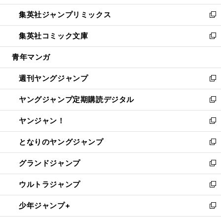
開
ウ
ン
ウ
し
集英社ジャンプリミックス
く
で
ド
ィ
い
新
開
ウ
ン
ウ
し
集英社コミック文庫
く
で
ド
ィ
い
新
開
ウ
ン
ウ
し
青年マンガ
く
で
ド
ィ
い
開
ウ
ン
ウ
週刊ヤングジャンプ
く
で
ド
ィ
新
開
ウ
ン
し
ヤングジャンプ定期購読デジタル
く
で
ド
い
新
開
ウ
ウ
し
ヤンジャン！
く
で
ィ
い
新
開
ン
ウ
し
となりのヤングジャンプ
く
ド
ィ
い
新
ウ
ン
ウ
し
グランドジャンプ
で
ド
ィ
い
新
開
ウ
ン
ウ
し
ウルトラジャンプ
く
で
ド
ィ
い
新
開
ウ
ン
ウ
し
少年ジャンプ+
く
で
ド
ィ
い
新
開
ウ
ン
ウ
し