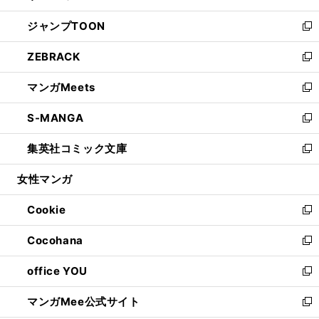
開
ウ
ン
ウ
し
ジャンプTOON
く
で
ド
ィ
い
新
開
ウ
ン
ウ
し
ZEBRACK
く
で
ド
ィ
い
新
開
ウ
ン
ウ
し
マンガMeets
く
で
ド
ィ
い
新
開
ウ
ン
ウ
し
S-MANGA
く
で
ド
ィ
い
新
開
ウ
ン
ウ
し
集英社コミック文庫
く
で
ド
ィ
い
新
開
ウ
ン
ウ
し
女性マンガ
く
で
ド
ィ
い
開
ウ
ン
ウ
Cookie
く
で
ド
ィ
新
開
ウ
ン
し
Cocohana
く
で
ド
い
新
開
ウ
ウ
し
office YOU
く
で
ィ
い
新
開
ン
ウ
し
マンガMee公式サイト
く
ド
ィ
い
新
ウ
ン
ウ