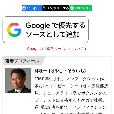
いいね
Xでポストする
LINEで送る
line
faceboo
x
k
Googleの「優先ソース」について
著者プロフィール
林壮一 (はやし・そういち)
1969年生まれ。ノンフィクション作
家/ジェイ・ビー・シー（株）広報部所
属。ジュニアライト級でボクシングの
プロテストに合格するもケガで挫折。
週刊誌記者を経て、ノンフィクション