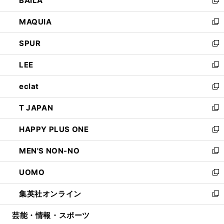
BAILA
ィ
い
新
ン
ウ
し
MAQUIA
ド
ィ
い
新
ウ
ン
ウ
し
SPUR
で
ド
ィ
い
新
開
ウ
ン
ウ
し
LEE
く
で
ド
ィ
い
新
開
ウ
ン
ウ
し
eclat
く
で
ド
ィ
い
新
開
ウ
ン
ウ
し
T JAPAN
く
で
ド
ィ
い
新
開
ウ
ン
ウ
し
HAPPY PLUS ONE
く
で
ド
ィ
い
新
開
ウ
ン
ウ
し
MEN'S NON-NO
く
で
ド
ィ
い
新
開
ウ
ン
ウ
し
UOMO
く
で
ド
ィ
い
新
開
ウ
ン
ウ
し
集英社オンライン
く
で
ド
ィ
い
新
開
ウ
ン
ウ
し
芸能・情報・スポーツ
く
で
ド
ィ
い