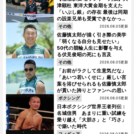
津顕杜 東洋大黄金期を支えた
「いぶし銀」の存在 最後は同期
の設楽兄弟も受賞できなかった
金栗杯に輝く
その他
2026.08.05更新
佐藤慎太郎が描く引き際の美学
「弱くなる自分も見せたい」
50代の競輪人生に影響を与え
る伏見俊昭の死にも言及
その他
2026.08.05更新
「お前がラクして生意気だな」
「あいつ若いくせに」厳しい言
葉を浴びせられるも佐藤慎太郎
が貫いた誇りとファンへの思い
ボクシング
2026.08.05更新
日本ボクシング世界王者列伝：
名城信男 あまりに重い試練を
乗り越え「大胆さ」と「巧さ」
で築いた時代
フィギュア
2026.08.03更新