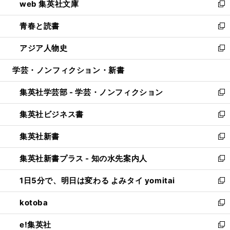
web 集英社文庫
ド
ィ
い
新
ウ
ン
ウ
し
青春と読書
で
ド
ィ
い
新
開
ウ
ン
ウ
し
アジア人物史
く
で
ド
ィ
い
新
開
ウ
ン
ウ
し
学芸・ノンフィクション・新書
く
で
ド
ィ
い
開
ウ
ン
ウ
集英社学芸部 - 学芸・ノンフィクション
く
で
ド
ィ
新
開
ウ
ン
し
集英社ビジネス書
く
で
ド
い
新
開
ウ
ウ
し
集英社新書
く
で
ィ
い
新
開
ン
ウ
し
集英社新書プラス - 知の水先案内人
く
ド
ィ
い
新
ウ
ン
ウ
し
1日5分で、明日は変わる よみタイ yomitai
で
ド
ィ
い
新
開
ウ
ン
ウ
し
kotoba
く
で
ド
ィ
い
新
開
ウ
ン
ウ
し
e!集英社
く
で
ド
ィ
い
新