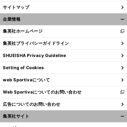
サイトマップ
企業情報
開
く/
集英社ホームページ
新
閉
し
じ
集英社プライバシーガイドライン
い
る
ウ
SHUEISHA Privacy Guideline
ィ
ン
Setting of Cookies
ド
ウ
web Sportivaについて
で
開
Web Sportivaについてのお問い合わせ
く
新
し
広告についてのお問い合わせ
い
ウ
集英社サイト
ィ
開
ン
く/