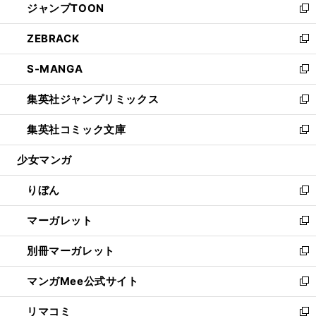
ジャンプTOON
く
で
ド
ィ
い
新
開
ウ
ン
ウ
し
ZEBRACK
く
で
ド
ィ
い
新
開
ウ
ン
ウ
し
S-MANGA
く
で
ド
ィ
い
新
開
ウ
ン
ウ
し
集英社ジャンプリミックス
く
で
ド
ィ
い
新
開
ウ
ン
ウ
し
集英社コミック文庫
く
で
ド
ィ
い
新
開
ウ
ン
ウ
し
少女マンガ
く
で
ド
ィ
い
開
ウ
ン
ウ
りぼん
く
で
ド
ィ
新
開
ウ
ン
し
マーガレット
く
で
ド
い
新
開
ウ
ウ
し
別冊マーガレット
く
で
ィ
い
新
開
ン
ウ
し
マンガMee公式サイト
く
ド
ィ
い
新
ウ
ン
ウ
し
リマコミ
で
ド
ィ
い
新