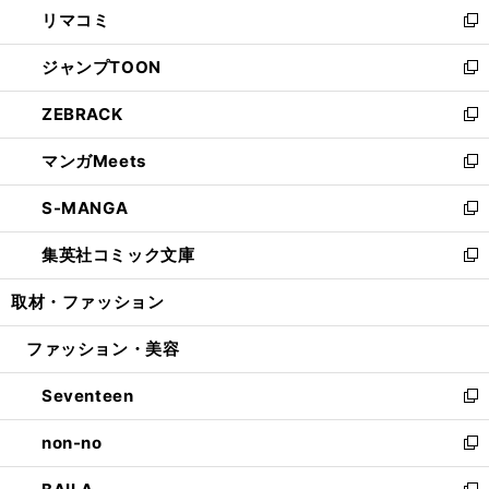
し
リマコミ
で
ド
ィ
い
新
開
ウ
ン
ウ
し
ジャンプTOON
く
で
ド
ィ
い
新
開
ウ
ン
ウ
し
ZEBRACK
く
で
ド
ィ
い
新
開
ウ
ン
ウ
し
マンガMeets
く
で
ド
ィ
い
新
開
ウ
ン
ウ
し
S-MANGA
く
で
ド
ィ
い
新
開
ウ
ン
ウ
し
集英社コミック文庫
く
で
ド
ィ
い
新
開
ウ
ン
ウ
し
取材・ファッション
く
で
ド
ィ
い
開
ウ
ン
ウ
ファッション・美容
く
で
ド
ィ
開
ウ
ン
Seventeen
く
で
ド
新
開
ウ
し
non-no
く
で
い
新
開
ウ
し
く