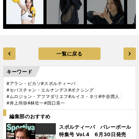
一覧に戻る
キーワード
#アラン・ピカソ
#スポルティーバ
#セバスチャン・エルナンデス
#ボクシング
#ムロジョン・アフマダリエフ
#ルイス・ネリ
#中谷潤人
#井上尚弥
#林壮一
#田口良一
編集部のおすすめ
スポルティーバ バレーボール
特集号 Vol.4 6月30日発売