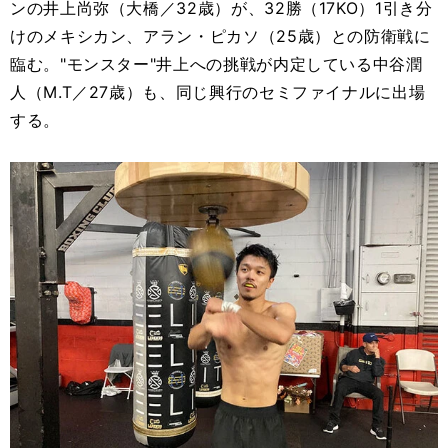
ンの井上尚弥（大橋／32歳）が、32勝（17KO）1引き分
けのメキシカン、アラン・ピカソ（25歳）との防衛戦に
臨む。"モンスター"井上への挑戦が内定している中谷潤
人（M.T／27歳）も、同じ興行のセミファイナルに出場
する。