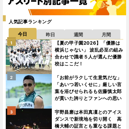
人気記事ランキング
今日
昨日
週間
月間
【夏の甲子園2026】「優勝は
1
横浜じゃない」 波乱必至の組み
合わせで識者５人が選んだ優勝
校はここだ！
「お前がラクして生意気だな」
2
「あいつ若いくせに」厳しい言
葉を浴びせられるも佐藤慎太郎
が貫いた誇りとファンへの思い
宇野昌磨は本田真凜とのアイス
3
ダンスで新境地を切り開く 高
橋大輔の証言とも重なる課題と