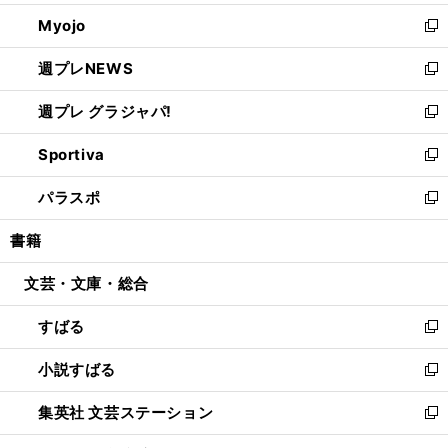
開
ウ
ン
ウ
Myojo
く
で
ド
ィ
新
開
ウ
ン
し
週プレNEWS
く
で
ド
い
新
開
ウ
ウ
し
週プレ グラジャパ!
く
で
ィ
い
新
開
ン
ウ
し
Sportiva
く
ド
ィ
い
新
ウ
ン
ウ
し
パラスポ
で
ド
ィ
い
新
開
ウ
ン
ウ
し
書籍
く
で
ド
ィ
い
開
ウ
ン
ウ
文芸・文庫・総合
く
で
ド
ィ
開
ウ
ン
すばる
く
で
ド
新
開
ウ
し
小説すばる
く
で
い
新
開
ウ
し
集英社 文芸ステーション
く
ィ
い
新
ン
ウ
し