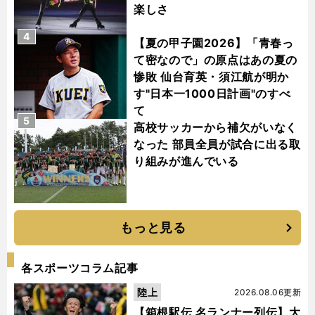
楽しさ
4
【夏の甲子園2026】「青春っ
て密なので」の原点はあの夏の
惨敗 仙台育英・須江航が明か
す"日本一1000日計画"のすべ
て
5
高校サッカーから補欠がいなく
なった 部員全員が試合に出る取
り組みが進んでいる
もっと見る
各スポーツコラム記事
陸上
2026.08.06更新
【箱根駅伝 名ランナー列伝】大