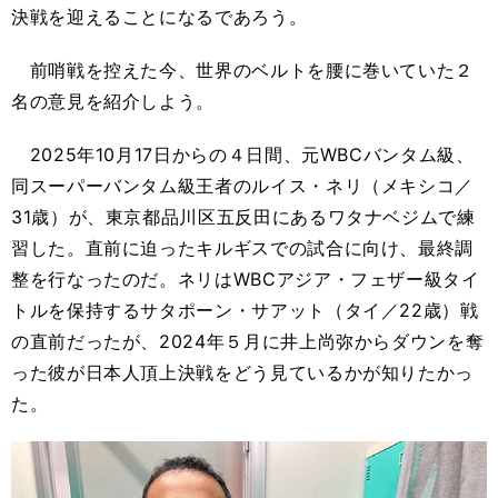
決戦を迎えることになるであろう。
前哨戦を控えた今、世界のベルトを腰に巻いていた２
名の意見を紹介しよう。
2025年10月17日からの４日間、元WBCバンタム級、
同スーパーバンタム級王者のルイス・ネリ（メキシコ／
31歳）が、東京都品川区五反田にあるワタナベジムで練
習した。直前に迫ったキルギスでの試合に向け、最終調
整を行なったのだ。ネリはWBCアジア・フェザー級タイ
トルを保持するサタポーン・サアット（タイ／22歳）戦
の直前だったが、2024年５月に井上尚弥からダウンを奪
った彼が日本人頂上決戦をどう見ているかが知りたかっ
た。