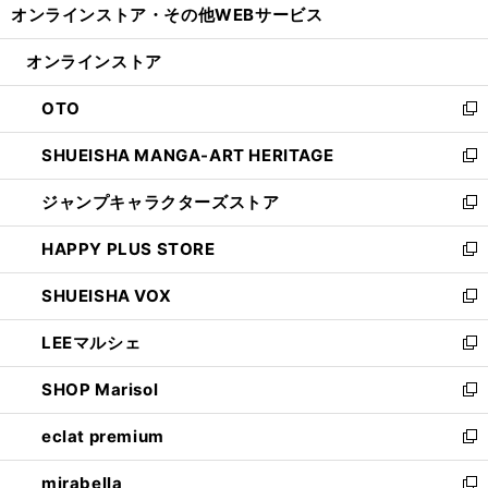
オンラインストア・
その他WEBサービス
く
で
ィ
い
開
ン
ウ
オンラインストア
く
ド
ィ
ウ
ン
OTO
で
ド
新
開
ウ
し
SHUEISHA MANGA-ART HERITAGE
く
で
い
新
開
ウ
し
ジャンプキャラクターズストア
く
ィ
い
新
ン
ウ
し
HAPPY PLUS STORE
ド
ィ
い
新
ウ
ン
ウ
し
SHUEISHA VOX
で
ド
ィ
い
新
開
ウ
ン
ウ
し
LEEマルシェ
く
で
ド
ィ
い
新
開
ウ
ン
ウ
し
SHOP Marisol
く
で
ド
ィ
い
新
開
ウ
ン
ウ
し
eclat premium
く
で
ド
ィ
い
新
開
ウ
ン
ウ
し
mirabella
く
で
ド
ィ
い
新