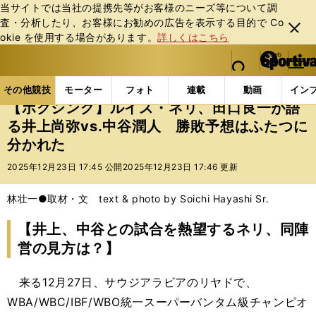
当サイトでは当社の提携先等がお客様のニーズ等について調
査・分析したり、お客様にお勧めの広告を表⽰する⽬的で Co
閉じ
okie を使⽤する場合があります。
詳しくはこちら
る
マイペ
web Sportiva (webスポルティーバ)
検索
メニュ
we
ー
その他競技の記事一覧
格闘技
ボクシング
【ボク
b
ジ
その他競技
モーター
フォト
連載
動画
イン
ス
【ボクシング】ルイス・ネリ、田口良一が語
ポ
る井上尚弥vs.中谷潤人 勝敗予想はふたつに
ル
分かれた
テ
ィ
2025年12月23日 17:45 公開
2025年12月23日 17:46 更新
ー
バ
林壮一●取材・文 text & photo by Soichi Hayashi Sr.
【井上、中谷との試合を熱望するネリ、同陣
営の見方は？】
来る12月27日、サウジアラビアのリヤドで、
WBA/WBC/IBF/WBO統一スーパーバンタム級チャンピオ