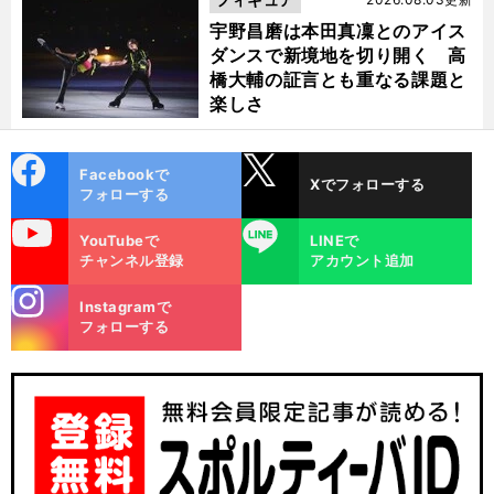
】
ぶ
、
」
宇野昌磨は本田真凜とのアイス
前
へ
ダンスで新境地を切り開く 高
橋大輔の証言とも重なる課題と
楽しさ
cebo
X
Facebookで
Xでフォローする
ok
フォローする
uTube
LINE
YouTubeで
LINEで
チャンネル登録
アカウント追加
stagra
Instagramで
m
フォローする