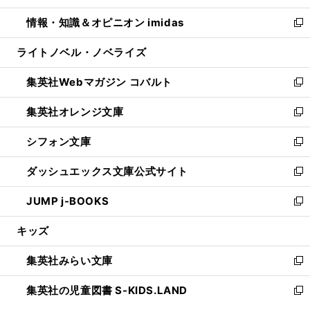
開
ウ
ン
ウ
し
情報・知識＆オピニオン imidas
く
で
ド
ィ
い
新
開
ウ
ン
ウ
し
ライトノベル・ノベライズ
く
で
ド
ィ
い
開
ウ
ン
ウ
集英社Webマガジン コバルト
く
で
ド
ィ
新
開
ウ
ン
し
集英社オレンジ文庫
く
で
ド
い
新
開
ウ
ウ
し
シフォン文庫
く
で
ィ
い
新
開
ン
ウ
し
ダッシュエックス文庫公式サイト
く
ド
ィ
い
新
ウ
ン
ウ
し
JUMP j-BOOKS
で
ド
ィ
い
新
開
ウ
ン
ウ
し
キッズ
く
で
ド
ィ
い
開
ウ
ン
ウ
集英社みらい文庫
く
で
ド
ィ
新
開
ウ
ン
し
集英社の児童図書 S-KIDS.LAND
く
で
ド
い
新
開
ウ
ウ
し