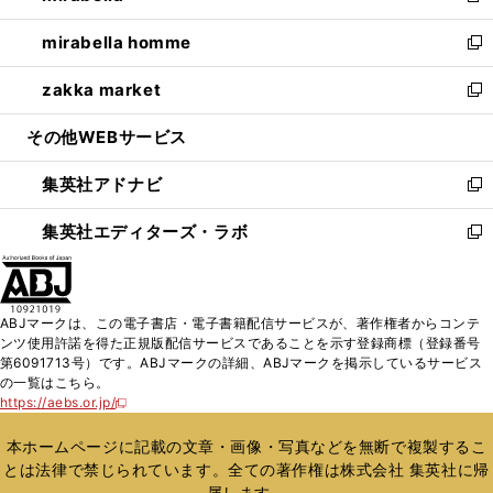
開
ウ
ン
ウ
し
mirabella homme
く
で
ド
ィ
い
新
開
ウ
ン
ウ
し
zakka market
く
で
ド
ィ
い
新
開
ウ
ン
ウ
し
その他WEBサービス
く
で
ド
ィ
い
開
ウ
ン
ウ
集英社アドナビ
く
で
ド
ィ
新
開
ウ
ン
し
集英社エディターズ・ラボ
く
で
ド
い
新
開
ウ
ウ
し
く
で
ィ
い
開
ン
ウ
ABJマークは、この電子書店・電子書籍配信サービスが、著作権者からコンテ
く
ド
ィ
ンツ使用許諾を得た正規版配信サービスであることを示す登録商標（登録番号
ウ
ン
第6091713号）です。ABJマークの詳細、ABJマークを掲示しているサービス
で
ド
の一覧はこちら。
開
ウ
https://aebs.or.jp/
新
く
で
し
い
開
本ホームページに記載の文章・画像・写真などを無断で複製するこ
ウ
く
とは法律で禁じられています。全ての著作権は株式会社 集英社に帰
ィ
属します。