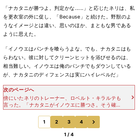
「ナカタニが勝つよ。判定かな......」と応じたネリは、私
を更衣室の外に促し、「Because」と続けた。野獣のよ
うなイメージとは違い、思いのほか、まともな男である
ように思えた。
「イノウエはパンチを喰らうよな。でも、ナカタニはも
らわない。彼に対してクリーンヒットを浴びせるのは、
相当難しい。イノウエは俺のパンチでもダウンしている
が、ナカタニのディフェンスは実にハイレベルだ」
次のページへ
傍にいたネリのトレーナー、ロベルト・キラルテも
言った。「ナカタニがイノウエに勝つさ。そう確信
する。私は、ナカタニにWBCバンタム級王座を奪
われたアレハンドロ・サンティアゴ（メキシコ／2
次
1
2
3
4
のページへ
9歳）も指導し
1 / 4