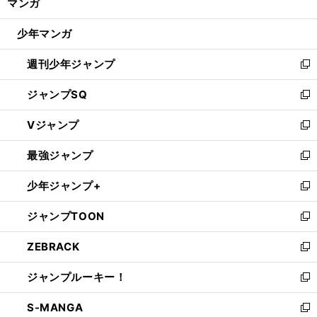
マンガ
ド
閉
ウ
じ
少年マンガ
で
る
開
週刊少年ジャンプ
く
新
し
ジャンプSQ
い
新
ウ
し
Vジャンプ
ィ
い
新
ン
ウ
し
最強ジャンプ
ド
ィ
い
新
ウ
ン
ウ
し
少年ジャンプ+
で
ド
ィ
い
新
開
ウ
ン
ウ
し
ジャンプTOON
く
で
ド
ィ
い
新
開
ウ
ン
ウ
し
ZEBRACK
く
で
ド
ィ
い
新
開
ウ
ン
ウ
し
ジャンプルーキー！
く
で
ド
ィ
い
新
開
ウ
ン
ウ
し
S-MANGA
く
で
ド
ィ
い
新