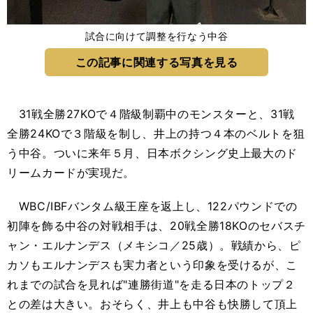
試合に向けて調整を行なう中谷
この記事に関連する写真を見る
31戦全勝27KOで４階級制覇中のモンスターと、31戦
全勝24KOで３階級を制し、井上の持つ４本のベルトを狙
う中谷。ついに来年５月、日本ボクシング史上最大のド
リームカードが実現だ。
WBC/IBFバンタム級王座を返上し、122パウンドでの
初陣を飾る中谷の対戦相手は、20戦全勝18KOのセバスチ
ャン・エルナンデス（メキシコ／25歳）。戦績から、ピ
カソもエルナンデスも実力者という印象を受けるが、こ
れまでの試合を見れば"連勝街道"を走る日本のトップ２
との差は大きい。おそらく、井上も中谷も快勝して頂上