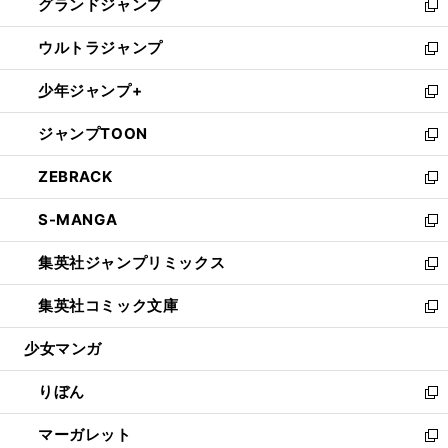
グランドジャンプ
で
ド
ィ
い
新
開
ウ
ン
ウ
し
ウルトラジャンプ
く
で
ド
ィ
い
新
開
ウ
ン
ウ
し
少年ジャンプ+
く
で
ド
ィ
い
新
開
ウ
ン
ウ
し
ジャンプTOON
く
で
ド
ィ
い
新
開
ウ
ン
ウ
し
ZEBRACK
く
で
ド
ィ
い
新
開
ウ
ン
ウ
し
S-MANGA
く
で
ド
ィ
い
新
開
ウ
ン
ウ
し
集英社ジャンプリミックス
く
で
ド
ィ
い
新
開
ウ
ン
ウ
し
集英社コミック文庫
く
で
ド
ィ
い
新
開
ウ
ン
ウ
し
少女マンガ
く
で
ド
ィ
い
開
ウ
ン
ウ
りぼん
く
で
ド
ィ
新
開
ウ
ン
し
マーガレット
く
で
ド
い
新