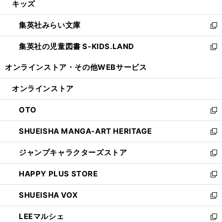
キッズ
く
で
ド
ィ
い
開
ウ
ン
ウ
集英社みらい文庫
く
で
ド
ィ
新
開
ウ
ン
し
集英社の児童図書 S-KIDS.LAND
く
で
ド
い
新
開
ウ
ウ
し
オンラインストア・
その他WEBサービス
く
で
ィ
い
開
ン
ウ
オンラインストア
く
ド
ィ
ウ
ン
OTO
で
ド
新
開
ウ
し
SHUEISHA MANGA-ART HERITAGE
く
で
い
新
開
ウ
し
ジャンプキャラクターズストア
く
ィ
い
新
ン
ウ
し
HAPPY PLUS STORE
ド
ィ
い
新
ウ
ン
ウ
し
SHUEISHA VOX
で
ド
ィ
い
新
開
ウ
ン
ウ
し
LEEマルシェ
く
で
ド
ィ
い
新