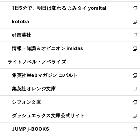
ウ
ン
ウ
し
1日5分で、明日は変わる よみタイ yomitai
で
ド
ィ
い
新
開
ウ
ン
ウ
し
kotoba
く
で
ド
ィ
い
新
開
ウ
ン
ウ
し
e!集英社
く
で
ド
ィ
い
新
開
ウ
ン
ウ
し
情報・知識＆オピニオン imidas
く
で
ド
ィ
い
新
開
ウ
ン
ウ
し
ライトノベル・ノベライズ
く
で
ド
ィ
い
開
ウ
ン
ウ
集英社Webマガジン コバルト
く
で
ド
ィ
新
開
ウ
ン
し
集英社オレンジ文庫
く
で
ド
い
新
開
ウ
ウ
し
シフォン文庫
く
で
ィ
い
新
開
ン
ウ
し
ダッシュエックス文庫公式サイト
く
ド
ィ
い
新
ウ
ン
ウ
し
JUMP j-BOOKS
で
ド
ィ
い
新
開
ウ
ン
ウ
し