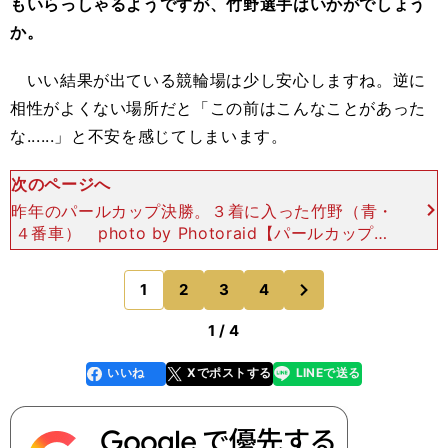
もいらっしゃるようですが、竹野選手はいかがでしょう
か。
いい結果が出ている競輪場は少し安心しますね。逆に
相性がよくない場所だと「この前はこんなことがあった
な......」と不安を感じてしまいます。
次のページへ
昨年のパールカップ決勝。３着に入った竹野（青・
４番車） photo by Photoraid【パールカップの
舞台裏】――最近は少し気持ちの余裕が出てきてい
るというお話もありましたが、GⅠとなるとそ
次
1
2
3
4
のページへ
1 / 4
いいね
Xでポストする
LINEで送る
line
faceboo
x
k