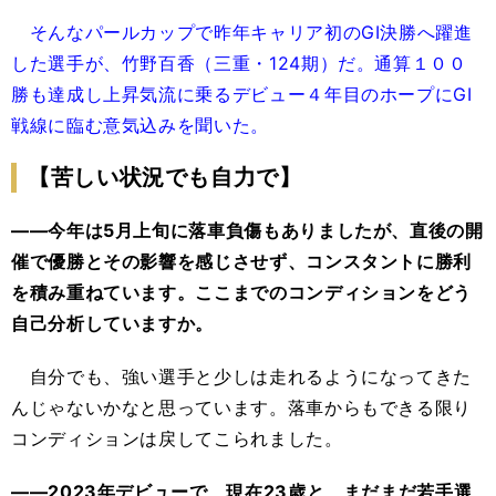
そんなパールカップで昨年キャリア初のGⅠ決勝へ躍進
した選手が、竹野百香（三重・124期）だ。通算１００
勝も達成し上昇気流に乗るデビュー４年目のホープにGⅠ
戦線に臨む意気込みを聞いた。
【苦しい状況でも自力で】
――今年は5月上旬に落車負傷もありましたが、直後の開
催で優勝とその影響を感じさせず、コンスタントに勝利
を積み重ねています。ここまでのコンディションをどう
自己分析していますか。
自分でも、強い選手と少しは走れるようになってきた
んじゃないかなと思っています。落車からもできる限り
コンディションは戻してこられました。
――2023年デビューで、現在23歳と、まだまだ若手選