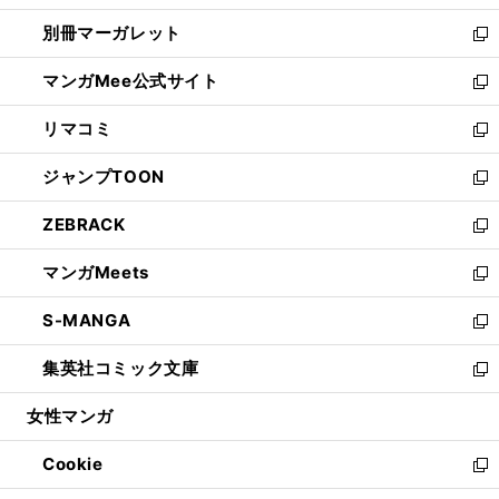
開
ウ
ウ
し
別冊マーガレット
く
で
ィ
い
新
開
ン
ウ
し
マンガMee公式サイト
く
ド
ィ
い
新
ウ
ン
ウ
し
リマコミ
で
ド
ィ
い
新
開
ウ
ン
ウ
し
ジャンプTOON
く
で
ド
ィ
い
新
開
ウ
ン
ウ
し
ZEBRACK
く
で
ド
ィ
い
新
開
ウ
ン
ウ
し
マンガMeets
く
で
ド
ィ
い
新
開
ウ
ン
ウ
し
S-MANGA
く
で
ド
ィ
い
新
開
ウ
ン
ウ
し
集英社コミック文庫
く
で
ド
ィ
い
新
開
ウ
ン
ウ
し
女性マンガ
く
で
ド
ィ
い
開
ウ
ン
ウ
Cookie
く
で
ド
ィ
新
開
ウ
ン
し