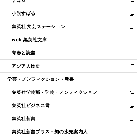
すばる
く
で
ド
新
開
ウ
し
小説すばる
く
で
い
新
開
ウ
し
集英社 文芸ステーション
く
ィ
い
新
ン
ウ
し
web 集英社文庫
ド
ィ
い
新
ウ
ン
ウ
し
青春と読書
で
ド
ィ
い
新
開
ウ
ン
ウ
し
アジア人物史
く
で
ド
ィ
い
新
開
ウ
ン
ウ
し
学芸・ノンフィクション・新書
く
で
ド
ィ
い
開
ウ
ン
ウ
集英社学芸部 - 学芸・ノンフィクション
く
で
ド
ィ
新
開
ウ
ン
し
集英社ビジネス書
く
で
ド
い
新
開
ウ
ウ
し
集英社新書
く
で
ィ
い
新
開
ン
ウ
し
集英社新書プラス - 知の水先案内人
く
ド
ィ
い
新