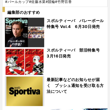
#パールカップ
#佐藤水菜
#競輪
#竹野百香
編集部のおすすめ
スポルティーバ バレーボール
特集号 Vol.4 6月30日発売
スポルティーバ 部活特集号
3月16日発売
最新記事などのお知らせが届
く プッシュ通知を受け取る方
法について