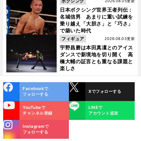
ボクシング
2026.08.05更新
日本ボクシング世界王者列伝：
名城信男 あまりに重い試練を
乗り越え「大胆さ」と「巧さ」
で築いた時代
フィギュア
2026.08.03更新
宇野昌磨は本田真凜とのアイス
ダンスで新境地を切り開く 高
橋大輔の証言とも重なる課題と
楽しさ
cebo
X
Facebookで
Xでフォローする
ok
フォローする
uTube
LINE
YouTubeで
LINEで
チャンネル登録
アカウント追加
stagra
Instagramで
m
フォローする