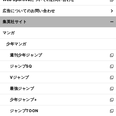
新
し
広告についてのお問い合わせ
い
ウ
集英社サイト
ィ
開
ン
く/
マンガ
ド
閉
ウ
じ
少年マンガ
で
る
開
週刊少年ジャンプ
く
新
し
ジャンプSQ
い
新
ウ
し
Vジャンプ
ィ
い
新
ン
ウ
し
最強ジャンプ
ド
ィ
い
新
ウ
ン
ウ
し
少年ジャンプ+
で
ド
ィ
い
新
開
ウ
ン
ウ
し
ジャンプTOON
く
で
ド
ィ
い
新