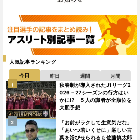
人気記事ランキング
今日
昨日
週間
月間
秋春制が導入されたJ1リーグ2
1
026－27シーズンの行方はい
かに!? ５人の識者が全順位を
大胆予想
「お前がラクして生意気だな」
2
「あいつ若いくせに」厳しい言
葉を浴びせられるも佐藤慎太郎