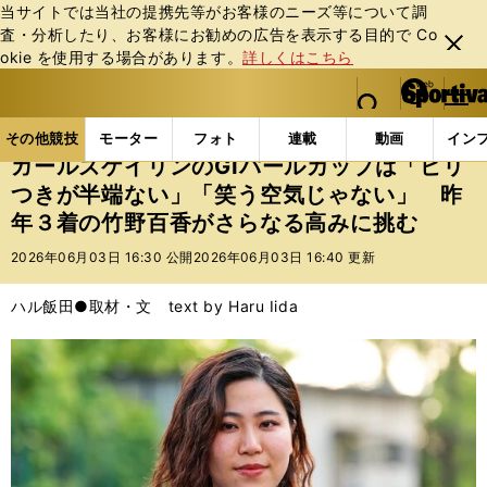
当サイトでは当社の提携先等がお客様のニーズ等について調
査・分析したり、お客様にお勧めの広告を表⽰する⽬的で Co
閉じ
okie を使⽤する場合があります。
詳しくはこちら
る
マイペ
web Sportiva (webスポルティーバ)
検索
メニュ
we
ー
その他競技の記事一覧
その他競技
その他
ガー
b
ジ
その他競技
モーター
フォト
連載
動画
イン
ス
ガールズケイリンのGⅠパールカップは「ピリ
ポ
つきが半端ない」「笑う空気じゃない」 昨
ル
年３着の竹野百香がさらなる高みに挑む
テ
ィ
2026年06月03日 16:30 公開
2026年06月03日 16:40 更新
ー
バ
ハル飯田●取材・文 text by Haru Iida