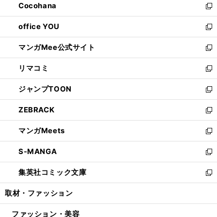
Cocohana
く
で
ド
い
新
開
ウ
ウ
し
office YOU
く
で
ィ
い
新
開
ン
ウ
し
マンガMee公式サイト
く
ド
ィ
い
新
ウ
ン
ウ
し
リマコミ
で
ド
ィ
い
新
開
ウ
ン
ウ
し
ジャンプTOON
く
で
ド
ィ
い
新
開
ウ
ン
ウ
し
ZEBRACK
く
で
ド
ィ
い
新
開
ウ
ン
ウ
し
マンガMeets
く
で
ド
ィ
い
新
開
ウ
ン
ウ
し
S-MANGA
く
で
ド
ィ
い
新
開
ウ
ン
ウ
し
集英社コミック文庫
く
で
ド
ィ
い
新
開
ウ
ン
ウ
し
取材・ファッション
く
で
ド
ィ
い
開
ウ
ン
ウ
ファッション・美容
く
で
ド
ィ