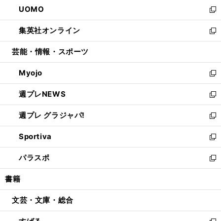
ウ
し
UOMO
く
で
ド
ィ
い
新
開
ウ
ン
ウ
し
集英社オンライン
く
で
ド
ィ
い
新
開
ウ
ン
ウ
し
芸能・情報・スポーツ
く
で
ド
ィ
い
開
ウ
ン
ウ
Myojo
く
で
ド
ィ
新
開
ウ
ン
し
週プレNEWS
く
で
ド
い
新
開
ウ
ウ
し
週プレ グラジャパ!
く
で
ィ
い
新
開
ン
ウ
し
Sportiva
く
ド
ィ
い
新
ウ
ン
ウ
し
パラスポ
で
ド
ィ
い
新
開
ウ
ン
ウ
し
書籍
く
で
ド
ィ
い
開
ウ
ン
ウ
文芸・文庫・総合
く
で
ド
ィ
開
ウ
ン