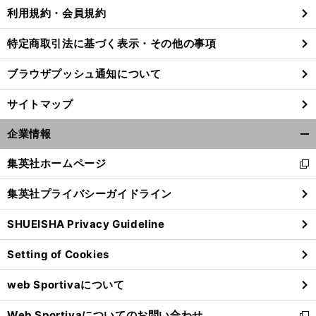
利用規約・会員規約
特定商取引法に基づく表示・その他の事項
ブラウザプッシュ通知について
サイトマップ
企業情報
開
く/
集英社ホームページ
新
閉
し
じ
集英社プライバシーガイドライン
い
る
ウ
SHUEISHA Privacy Guideline
ィ
ン
Setting of Cookies
ド
ウ
web Sportivaについて
で
開
Web Sportivaについてのお問い合わせ
く