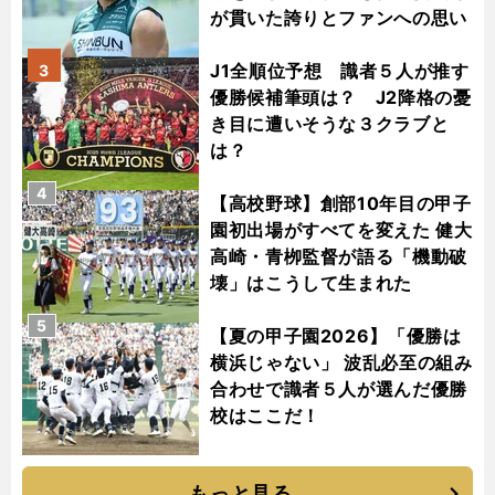
が貫いた誇りとファンへの思い
J1全順位予想 識者５人が推す
3
優勝候補筆頭は？ J2降格の憂
き目に遭いそうな３クラブと
は？
4
【高校野球】創部10年目の甲子
園初出場がすべてを変えた 健大
高崎・青栁監督が語る「機動破
壊」はこうして生まれた
5
【夏の甲子園2026】「優勝は
横浜じゃない」 波乱必至の組み
合わせで識者５人が選んだ優勝
校はここだ！
もっと見る