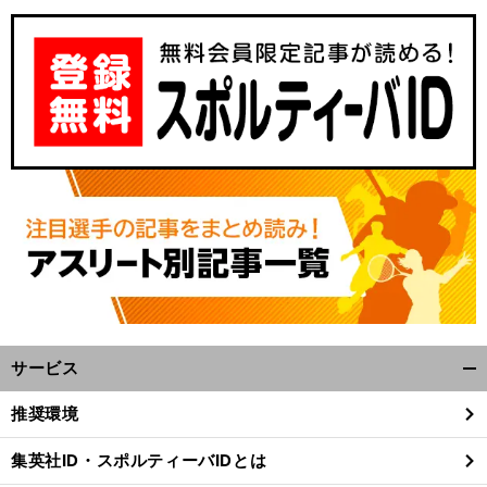
前
へ
サービス
開
く/
推奨環境
閉
じ
集英社ID・スポルティーバIDとは
る