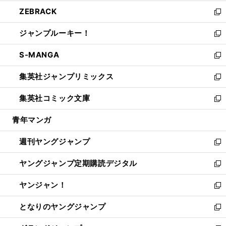
開
ウ
ン
ウ
し
ZEBRACK
く
で
ド
ィ
い
新
開
ウ
ン
ウ
し
ジャンプルーキー！
く
で
ド
ィ
い
新
開
ウ
ン
ウ
し
S-MANGA
く
で
ド
ィ
い
新
開
ウ
ン
ウ
し
集英社ジャンプリミックス
く
で
ド
ィ
い
新
開
ウ
ン
ウ
し
集英社コミック文庫
く
で
ド
ィ
い
新
開
ウ
ン
ウ
し
青年マンガ
く
で
ド
ィ
い
開
ウ
ン
ウ
週刊ヤングジャンプ
く
で
ド
ィ
新
開
ウ
ン
し
ヤングジャンプ定期購読デジタル
く
で
ド
い
新
開
ウ
ウ
し
ヤンジャン！
く
で
ィ
い
新
開
ン
ウ
し
となりのヤングジャンプ
く
ド
ィ
い
新
ウ
ン
ウ
し