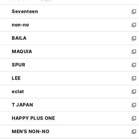
開
ウ
ン
Seventeen
く
で
ド
新
開
ウ
し
non-no
く
で
い
新
開
ウ
し
BAILA
く
ィ
い
新
ン
ウ
し
MAQUIA
ド
ィ
い
新
ウ
ン
ウ
し
SPUR
で
ド
ィ
い
新
開
ウ
ン
ウ
し
LEE
く
で
ド
ィ
い
新
開
ウ
ン
ウ
し
eclat
く
で
ド
ィ
い
新
開
ウ
ン
ウ
し
T JAPAN
く
で
ド
ィ
い
新
開
ウ
ン
ウ
し
HAPPY PLUS ONE
く
で
ド
ィ
い
新
開
ウ
ン
ウ
し
MEN'S NON-NO
く
で
ド
ィ
い
新
開
ウ
ン