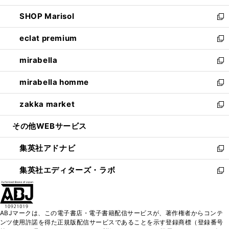
開
ウ
ン
ウ
し
SHOP Marisol
く
で
ド
ィ
い
新
開
ウ
ン
ウ
し
eclat premium
く
で
ド
ィ
い
新
開
ウ
ン
ウ
し
mirabella
く
で
ド
ィ
い
新
開
ウ
ン
ウ
し
mirabella homme
く
で
ド
ィ
い
新
開
ウ
ン
ウ
し
zakka market
く
で
ド
ィ
い
新
開
ウ
ン
ウ
し
その他WEBサービス
く
で
ド
ィ
い
開
ウ
ン
ウ
集英社アドナビ
く
で
ド
ィ
新
開
ウ
ン
し
集英社エディターズ・ラボ
く
で
ド
い
新
開
ウ
ウ
し
く
で
ィ
い
開
ン
ウ
ABJマークは、この電子書店・電子書籍配信サービスが、著作権者からコンテ
く
ド
ィ
ンツ使用許諾を得た正規版配信サービスであることを示す登録商標（登録番号
ウ
ン