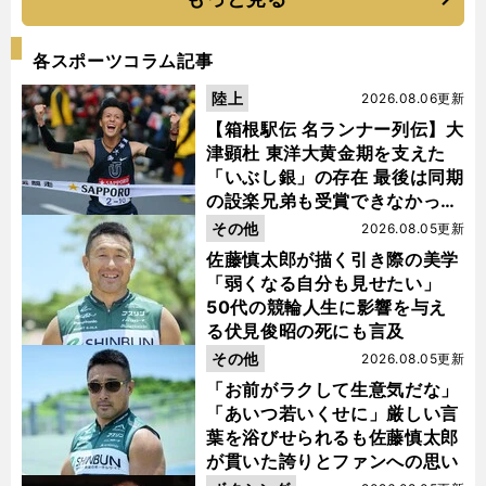
各スポーツコラム記事
陸上
2026.08.06更新
【箱根駅伝 名ランナー列伝】大
津顕杜 東洋大黄金期を支えた
「いぶし銀」の存在 最後は同期
の設楽兄弟も受賞できなかった
金栗杯に輝く
その他
2026.08.05更新
佐藤慎太郎が描く引き際の美学
「弱くなる自分も見せたい」
50代の競輪人生に影響を与え
る伏見俊昭の死にも言及
その他
2026.08.05更新
「お前がラクして生意気だな」
「あいつ若いくせに」厳しい言
葉を浴びせられるも佐藤慎太郎
が貫いた誇りとファンへの思い