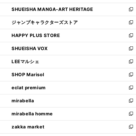
開
ウ
し
SHUEISHA MANGA-ART HERITAGE
く
で
い
新
開
ウ
し
ジャンプキャラクターズストア
く
ィ
い
新
ン
ウ
し
HAPPY PLUS STORE
ド
ィ
い
新
ウ
ン
ウ
し
SHUEISHA VOX
で
ド
ィ
い
新
開
ウ
ン
ウ
し
LEEマルシェ
く
で
ド
ィ
い
新
開
ウ
ン
ウ
し
SHOP Marisol
く
で
ド
ィ
い
新
開
ウ
ン
ウ
し
eclat premium
く
で
ド
ィ
い
新
開
ウ
ン
ウ
し
mirabella
く
で
ド
ィ
い
新
開
ウ
ン
ウ
し
mirabella homme
く
で
ド
ィ
い
新
開
ウ
ン
ウ
し
zakka market
く
で
ド
ィ
い
新
開
ウ
ン
ウ
し