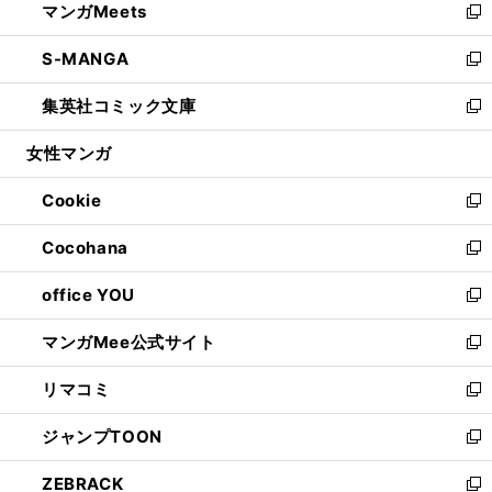
マンガMeets
く
で
ド
ィ
い
新
開
ウ
ン
ウ
し
S-MANGA
く
で
ド
ィ
い
新
開
ウ
ン
ウ
し
集英社コミック文庫
く
で
ド
ィ
い
新
開
ウ
ン
ウ
し
女性マンガ
く
で
ド
ィ
い
開
ウ
ン
ウ
Cookie
く
で
ド
ィ
新
開
ウ
ン
し
Cocohana
く
で
ド
い
新
開
ウ
ウ
し
office YOU
く
で
ィ
い
新
開
ン
ウ
し
マンガMee公式サイト
く
ド
ィ
い
新
ウ
ン
ウ
し
リマコミ
で
ド
ィ
い
新
開
ウ
ン
ウ
し
ジャンプTOON
く
で
ド
ィ
い
新
開
ウ
ン
ウ
し
ZEBRACK
く
で
ド
ィ
い
新