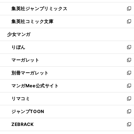
開
ウ
ン
ウ
し
集英社ジャンプリミックス
く
で
ド
ィ
い
新
開
ウ
ン
ウ
し
集英社コミック文庫
く
で
ド
ィ
い
新
開
ウ
ン
ウ
し
少女マンガ
く
で
ド
ィ
い
開
ウ
ン
ウ
りぼん
く
で
ド
ィ
新
開
ウ
ン
し
マーガレット
く
で
ド
い
新
開
ウ
ウ
し
別冊マーガレット
く
で
ィ
い
新
開
ン
ウ
し
マンガMee公式サイト
く
ド
ィ
い
新
ウ
ン
ウ
し
リマコミ
で
ド
ィ
い
新
開
ウ
ン
ウ
し
ジャンプTOON
く
で
ド
ィ
い
新
開
ウ
ン
ウ
し
ZEBRACK
く
で
ド
ィ
い
新
開
ウ
ン
ウ
し