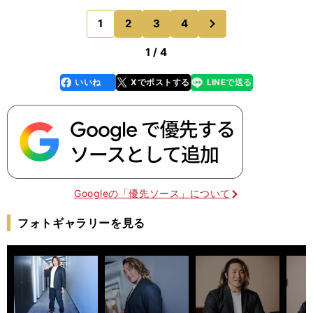
RIDEの石澤（常光）vsハイアン（・グレイシー）
次
1
2
3
4
のページへ
戦は
1 / 4
いいね
Xでポストする
LINEで送る
line
faceboo
x
k
Googleの「優先ソース」について
フォトギャラリーを見る