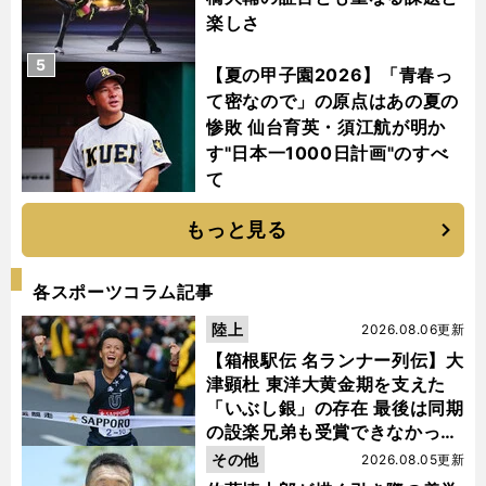
楽しさ
5
【夏の甲子園2026】「青春っ
て密なので」の原点はあの夏の
惨敗 仙台育英・須江航が明か
す"日本一1000日計画"のすべ
て
もっと見る
各スポーツコラム記事
陸上
2026.08.06更新
【箱根駅伝 名ランナー列伝】大
津顕杜 東洋大黄金期を支えた
「いぶし銀」の存在 最後は同期
の設楽兄弟も受賞できなかった
金栗杯に輝く
その他
2026.08.05更新