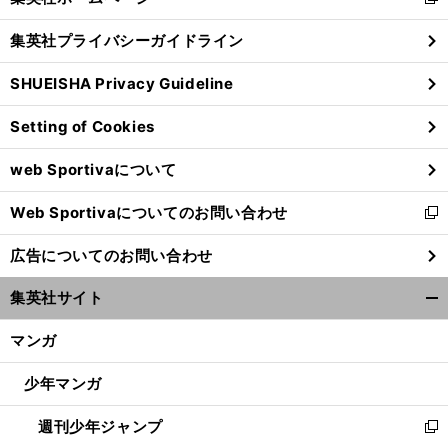
新
閉
し
じ
集英社プライバシーガイドライン
い
る
ウ
SHUEISHA Privacy Guideline
ィ
ン
Setting of Cookies
ド
ウ
web Sportivaについて
で
開
Web Sportivaについてのお問い合わせ
く
新
し
広告についてのお問い合わせ
い
ウ
集英社サイト
ィ
開
ン
く/
マンガ
ド
閉
ウ
じ
少年マンガ
で
る
開
週刊少年ジャンプ
く
新