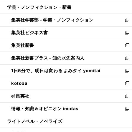
開
ウ
ン
ウ
し
学芸・ノンフィクション・新書
く
で
ド
ィ
い
開
ウ
ン
ウ
集英社学芸部 - 学芸・ノンフィクション
く
で
ド
ィ
新
開
ウ
ン
し
集英社ビジネス書
く
で
ド
い
新
開
ウ
ウ
し
集英社新書
く
で
ィ
い
新
開
ン
ウ
し
集英社新書プラス - 知の水先案内人
く
ド
ィ
い
新
ウ
ン
ウ
し
1日5分で、明日は変わる よみタイ yomitai
で
ド
ィ
い
新
開
ウ
ン
ウ
し
kotoba
く
で
ド
ィ
い
新
開
ウ
ン
ウ
し
e!集英社
く
で
ド
ィ
い
新
開
ウ
ン
ウ
し
情報・知識＆オピニオン imidas
く
で
ド
ィ
い
新
開
ウ
ン
ウ
し
ライトノベル・ノベライズ
く
で
ド
ィ
い
開
ウ
ン
ウ