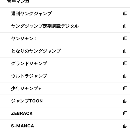
青年マンガ
く
で
ド
ィ
い
開
ウ
ン
ウ
週刊ヤングジャンプ
く
で
ド
ィ
新
開
ウ
ン
し
ヤングジャンプ定期購読デジタル
く
で
ド
い
新
開
ウ
ウ
し
ヤンジャン！
く
で
ィ
い
新
開
ン
ウ
し
となりのヤングジャンプ
く
ド
ィ
い
新
ウ
ン
ウ
し
グランドジャンプ
で
ド
ィ
い
新
開
ウ
ン
ウ
し
ウルトラジャンプ
く
で
ド
ィ
い
新
開
ウ
ン
ウ
し
少年ジャンプ+
く
で
ド
ィ
い
新
開
ウ
ン
ウ
し
ジャンプTOON
く
で
ド
ィ
い
新
開
ウ
ン
ウ
し
ZEBRACK
く
で
ド
ィ
い
新
開
ウ
ン
ウ
し
S-MANGA
く
で
ド
ィ
い
新