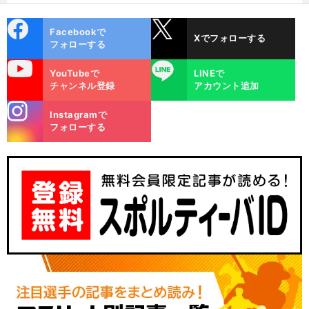
cebo
X
Facebookで
Xでフォローする
ok
フォローする
uTube
LINE
YouTubeで
LINEで
チャンネル登録
アカウント追加
stagra
Instagramで
m
フォローする
前
言
至
友との
スト
事件
銃士
へ
28