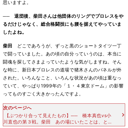
思いますよ。
── 退団後、柴田さんは他団体のリングでプロレスをや
るだけじゃなく、総合格闘技にも腰を据えてやっていま
したよね。
柴田
どこであろうが、ずっと黒のショートタイツ一丁
で闘っていました。あの頃の自分っていうのは、本当に
闘魂を探してさまよっていたような気がしますね。そん
な時に、新日本プロレスの道場で猪木さんのパネルが外
された。いろんなこと、いろんな状況があの頃は重なっ
ていて、やっぱり1999年の「１・４東京ドーム」の影響
ってものすごく大きかったんですよ。
次のページへ
【ぶつかり合って見えたもの】── 橋本真也vs小
川直也の第３戦。柴田 あの場にいたことは、とて
も大きかった。橋本vs小川戦と、西武ドームでのP