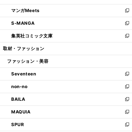
開
ウ
ン
ウ
し
マンガMeets
く
で
ド
ィ
い
新
開
ウ
ン
ウ
し
S-MANGA
く
で
ド
ィ
い
新
開
ウ
ン
ウ
し
集英社コミック文庫
く
で
ド
ィ
い
新
開
ウ
ン
ウ
し
取材・ファッション
く
で
ド
ィ
い
開
ウ
ン
ウ
ファッション・美容
く
で
ド
ィ
開
ウ
ン
Seventeen
く
で
ド
新
開
ウ
し
non-no
く
で
い
新
開
ウ
し
BAILA
く
ィ
い
新
ン
ウ
し
MAQUIA
ド
ィ
い
新
ウ
ン
ウ
し
SPUR
で
ド
ィ
い
新
開
ウ
ン
ウ
し