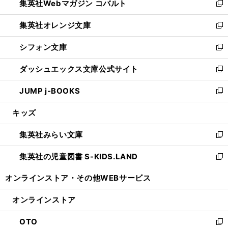
集英社Webマガジン コバルト
く
で
ド
ィ
新
開
ウ
ン
し
集英社オレンジ文庫
く
で
ド
い
新
開
ウ
ウ
し
シフォン文庫
く
で
ィ
い
新
開
ン
ウ
し
ダッシュエックス文庫公式サイト
く
ド
ィ
い
新
ウ
ン
ウ
し
JUMP j-BOOKS
で
ド
ィ
い
新
開
ウ
ン
ウ
し
キッズ
く
で
ド
ィ
い
開
ウ
ン
ウ
集英社みらい文庫
く
で
ド
ィ
新
開
ウ
ン
し
集英社の児童図書 S-KIDS.LAND
く
で
ド
い
新
開
ウ
ウ
し
オンラインストア・
その他WEBサービス
く
で
ィ
い
開
ン
ウ
オンラインストア
く
ド
ィ
ウ
ン
OTO
で
ド
新