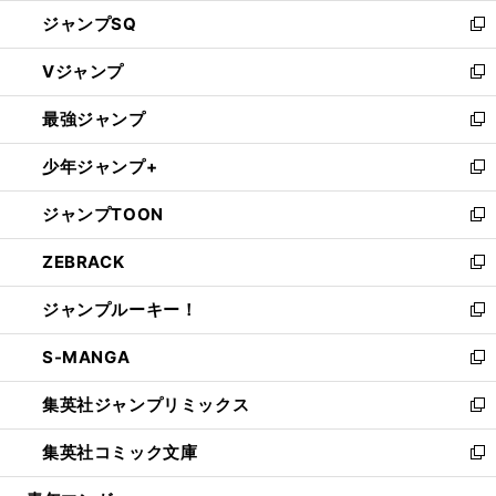
し
ジャンプSQ
い
新
ウ
し
Vジャンプ
ィ
い
新
ン
ウ
し
最強ジャンプ
ド
ィ
い
新
ウ
ン
ウ
し
少年ジャンプ+
で
ド
ィ
い
新
開
ウ
ン
ウ
し
ジャンプTOON
く
で
ド
ィ
い
新
開
ウ
ン
ウ
し
ZEBRACK
く
で
ド
ィ
い
新
開
ウ
ン
ウ
し
ジャンプルーキー！
く
で
ド
ィ
い
新
開
ウ
ン
ウ
し
S-MANGA
く
で
ド
ィ
い
新
開
ウ
ン
ウ
し
集英社ジャンプリミックス
く
で
ド
ィ
い
新
開
ウ
ン
ウ
し
集英社コミック文庫
く
で
ド
ィ
い
新
開
ウ
ン
ウ
し