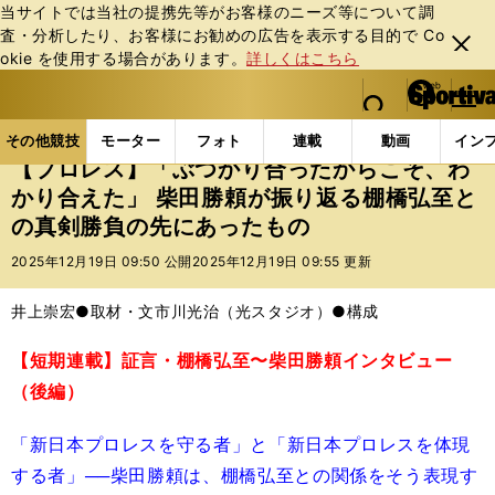
当サイトでは当社の提携先等がお客様のニーズ等について調
査・分析したり、お客様にお勧めの広告を表⽰する⽬的で Co
閉じ
okie を使⽤する場合があります。
詳しくはこちら
る
マイペ
web Sportiva (webスポルティーバ)
検索
メニュ
we
ー
その他競技の記事一覧
格闘技
プロレス
【プロレ
b
ジ
その他競技
モーター
フォト
連載
動画
イン
ス
【プロレス】「ぶつかり合ったからこそ、わ
ポ
かり合えた」 柴田勝頼が振り返る棚橋弘至と
ル
の真剣勝負の先にあったもの
テ
ィ
2025年12月19日 09:50 公開
2025年12月19日 09:55 更新
ー
バ
井上崇宏●取材・文
市川光治（光スタジオ）●構成
【短期連載】証言・棚橋弘至〜柴田勝頼インタビュー
（後編）
「新日本プロレスを守る者」と「新日本プロレスを体現
する者」──柴田勝頼は、棚橋弘至との関係をそう表現す