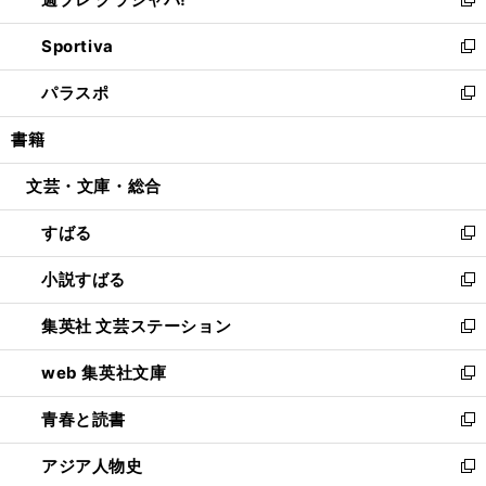
ィ
い
新
開
ン
ウ
し
Sportiva
く
ド
ィ
い
新
ウ
ン
ウ
し
パラスポ
で
ド
ィ
い
新
開
ウ
ン
ウ
し
書籍
く
で
ド
ィ
い
開
ウ
ン
ウ
文芸・文庫・総合
く
で
ド
ィ
開
ウ
ン
すばる
く
で
ド
新
開
ウ
し
小説すばる
く
で
い
新
開
ウ
し
集英社 文芸ステーション
く
ィ
い
新
ン
ウ
し
web 集英社文庫
ド
ィ
い
新
ウ
ン
ウ
し
青春と読書
で
ド
ィ
い
新
開
ウ
ン
ウ
し
アジア人物史
く
で
ド
ィ
い
新