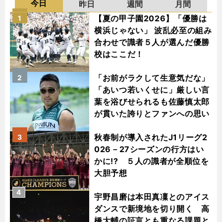
今日
昨日
週間
月間
【夏の甲子園2026】「優勝は
1
横浜じゃない」 波乱必至の組み
合わせで識者５人が選んだ優勝
校はここだ！
「お前がラクして生意気だな」
2
「あいつ若いくせに」厳しい言
葉を浴びせられるも佐藤慎太郎
が貫いた誇りとファンへの思い
秋春制が導入されたJ1リーグ2
3
026－27シーズンの行方はい
かに!? ５人の識者が全順位を
大胆予想
4
宇野昌磨は本田真凜とのアイス
ダンスで新境地を切り開く 高
橋大輔の証言とも重なる課題と