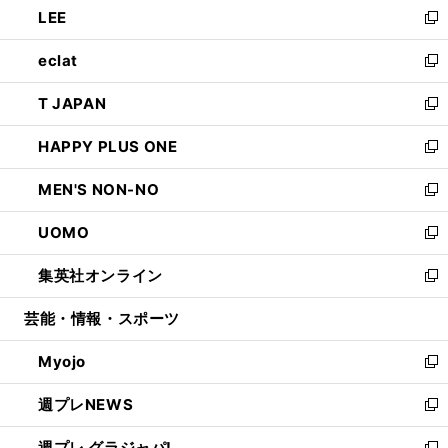
LEE
く
で
ド
ィ
い
新
開
ウ
ン
ウ
し
eclat
く
で
ド
ィ
い
新
開
ウ
ン
ウ
し
T JAPAN
く
で
ド
ィ
い
新
開
ウ
ン
ウ
し
HAPPY PLUS ONE
く
で
ド
ィ
い
新
開
ウ
ン
ウ
し
MEN'S NON-NO
く
で
ド
ィ
い
新
開
ウ
ン
ウ
し
UOMO
く
で
ド
ィ
い
新
開
ウ
ン
ウ
し
集英社オンライン
く
で
ド
ィ
い
新
開
ウ
ン
ウ
し
芸能・情報・スポーツ
く
で
ド
ィ
い
開
ウ
ン
ウ
Myojo
く
で
ド
ィ
新
開
ウ
ン
し
週プレNEWS
く
で
ド
い
新
開
ウ
ウ
し
週プレ グラジャパ!
く
で