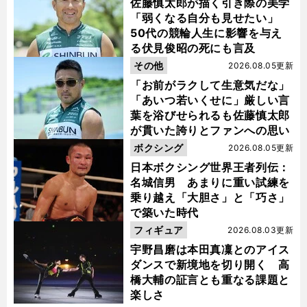
佐藤慎太郎が描く引き際の美学
「弱くなる自分も見せたい」
50代の競輪人生に影響を与え
る伏見俊昭の死にも言及
その他
2026.08.05更新
「お前がラクして生意気だな」
「あいつ若いくせに」厳しい言
葉を浴びせられるも佐藤慎太郎
が貫いた誇りとファンへの思い
ボクシング
2026.08.05更新
日本ボクシング世界王者列伝：
名城信男 あまりに重い試練を
乗り越え「大胆さ」と「巧さ」
で築いた時代
フィギュア
2026.08.03更新
宇野昌磨は本田真凜とのアイス
ダンスで新境地を切り開く 高
橋大輔の証言とも重なる課題と
楽しさ