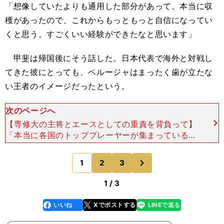
「想像していたよりも通用した部分があって。本当に収
穫があったので、これからもっともっと自信になってい
くと思う。すごくいい経験ができたなと思います」
甲斐は帰国後にそう話した。日本代表で海外と対戦し
てきた彼にとっても、ペルージャはまったく歯が立たな
い王者のイメージだったという。
次のページへ
【専修大の主将とエースとしての重責を背負って】
「本当に各国のトッププレーヤーが集まっているチ
ームですから。最初は自信なくプレーしていたんで
すけど、プレーを重ねていくうちに、通用する部分
次
1
2
3
のページへ
もあるんだな、
1 / 3
いいね
Xでポストする
LINEで送る
line
faceboo
x
k