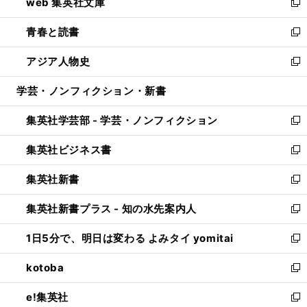
web 集英社文庫
ド
ィ
い
新
ウ
ン
ウ
し
青春と読書
で
ド
ィ
い
新
開
ウ
ン
ウ
し
アジア人物史
く
で
ド
ィ
い
新
開
ウ
ン
ウ
し
学芸・ノンフィクション・新書
く
で
ド
ィ
い
開
ウ
ン
ウ
集英社学芸部 - 学芸・ノンフィクション
く
で
ド
ィ
新
開
ウ
ン
し
集英社ビジネス書
く
で
ド
い
新
開
ウ
ウ
し
集英社新書
く
で
ィ
い
新
開
ン
ウ
し
集英社新書プラス - 知の水先案内人
く
ド
ィ
い
新
ウ
ン
ウ
し
1日5分で、明日は変わる よみタイ yomitai
で
ド
ィ
い
新
開
ウ
ン
ウ
し
kotoba
く
で
ド
ィ
い
新
開
ウ
ン
ウ
し
e!集英社
く
で
ド
ィ
い
新