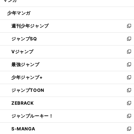
マンガ
ド
閉
ウ
じ
少年マンガ
で
る
開
週刊少年ジャンプ
く
新
し
ジャンプSQ
い
新
ウ
し
Vジャンプ
ィ
い
新
ン
ウ
し
最強ジャンプ
ド
ィ
い
新
ウ
ン
ウ
し
少年ジャンプ+
で
ド
ィ
い
新
開
ウ
ン
ウ
し
ジャンプTOON
く
で
ド
ィ
い
新
開
ウ
ン
ウ
し
ZEBRACK
く
で
ド
ィ
い
新
開
ウ
ン
ウ
し
ジャンプルーキー！
く
で
ド
ィ
い
新
開
ウ
ン
ウ
し
S-MANGA
く
で
ド
ィ
い
新