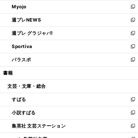
ウ
ン
ウ
Myojo
く
で
ド
ィ
新
開
ウ
ン
し
週プレNEWS
く
で
ド
い
新
開
ウ
ウ
し
週プレ グラジャパ!
く
で
ィ
い
新
開
ン
ウ
し
Sportiva
く
ド
ィ
い
新
ウ
ン
ウ
し
パラスポ
で
ド
ィ
い
新
開
ウ
ン
ウ
し
書籍
く
で
ド
ィ
い
開
ウ
ン
ウ
文芸・文庫・総合
く
で
ド
ィ
開
ウ
ン
すばる
く
で
ド
新
開
ウ
し
小説すばる
く
で
い
新
開
ウ
し
集英社 文芸ステーション
く
ィ
い
新
ン
ウ
し