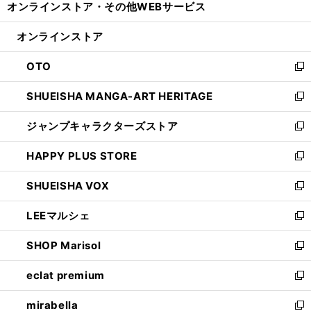
オンラインストア・
その他WEBサービス
く
で
ィ
い
開
ン
ウ
オンラインストア
く
ド
ィ
ウ
ン
OTO
で
ド
新
開
ウ
し
SHUEISHA MANGA-ART HERITAGE
く
で
い
新
開
ウ
し
ジャンプキャラクターズストア
く
ィ
い
新
ン
ウ
し
HAPPY PLUS STORE
ド
ィ
い
新
ウ
ン
ウ
し
SHUEISHA VOX
で
ド
ィ
い
新
開
ウ
ン
ウ
し
LEEマルシェ
く
で
ド
ィ
い
新
開
ウ
ン
ウ
し
SHOP Marisol
く
で
ド
ィ
い
新
開
ウ
ン
ウ
し
eclat premium
く
で
ド
ィ
い
新
開
ウ
ン
ウ
し
mirabella
く
で
ド
ィ
い
新