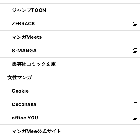
開
ウ
ン
ウ
し
ジャンプTOON
く
で
ド
ィ
い
新
開
ウ
ン
ウ
し
ZEBRACK
く
で
ド
ィ
い
新
開
ウ
ン
ウ
し
マンガMeets
く
で
ド
ィ
い
新
開
ウ
ン
ウ
し
S-MANGA
く
で
ド
ィ
い
新
開
ウ
ン
ウ
し
集英社コミック文庫
く
で
ド
ィ
い
新
開
ウ
ン
ウ
し
女性マンガ
く
で
ド
ィ
い
開
ウ
ン
ウ
Cookie
く
で
ド
ィ
新
開
ウ
ン
し
Cocohana
く
で
ド
い
新
開
ウ
ウ
し
office YOU
く
で
ィ
い
新
開
ン
ウ
し
マンガMee公式サイト
く
ド
ィ
い
新
ウ
ン
ウ
し