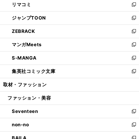
リマコミ
で
ド
ィ
い
新
開
ウ
ン
ウ
し
ジャンプTOON
く
で
ド
ィ
い
新
開
ウ
ン
ウ
し
ZEBRACK
く
で
ド
ィ
い
新
開
ウ
ン
ウ
し
マンガMeets
く
で
ド
ィ
い
新
開
ウ
ン
ウ
し
S-MANGA
く
で
ド
ィ
い
新
開
ウ
ン
ウ
し
集英社コミック文庫
く
で
ド
ィ
い
新
開
ウ
ン
ウ
し
取材・ファッション
く
で
ド
ィ
い
開
ウ
ン
ウ
ファッション・美容
く
で
ド
ィ
開
ウ
ン
Seventeen
く
で
ド
新
開
ウ
し
non-no
く
で
い
新
開
ウ
し
BAILA
く
ィ
い