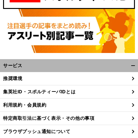
サービス
開
く/
・
オ
。
推奨環境
前
閉
へ
じ
集英社ID・スポルティーバIDとは
る
利用規約・会員規約
特定商取引法に基づく表示・その他の事項
ブラウザプッシュ通知について