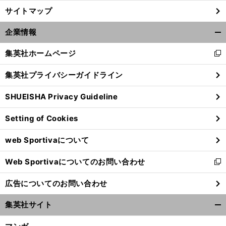
サイトマップ
企業情報
開
く/
集英社ホームページ
新
閉
し
じ
集英社プライバシーガイドライン
い
る
ウ
SHUEISHA Privacy Guideline
ィ
ン
Setting of Cookies
ド
ウ
web Sportivaについて
で
開
Web Sportivaについてのお問い合わせ
く
新
し
広告についてのお問い合わせ
い
ウ
集英社サイト
ィ
開
ン
く/