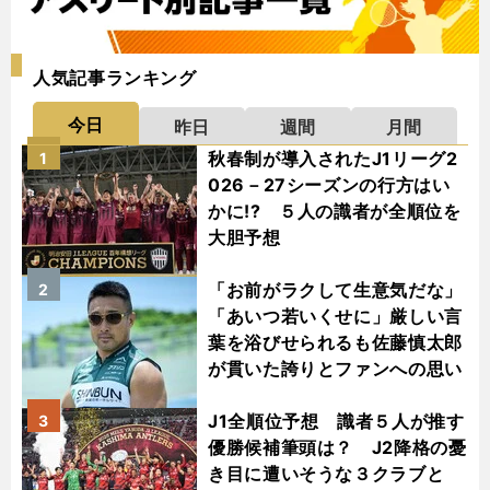
人気記事ランキング
今日
昨日
週間
月間
秋春制が導入されたJ1リーグ2
1
026－27シーズンの行方はい
かに!? ５人の識者が全順位を
大胆予想
「お前がラクして生意気だな」
2
「あいつ若いくせに」厳しい言
葉を浴びせられるも佐藤慎太郎
が貫いた誇りとファンへの思い
J1全順位予想 識者５人が推す
3
優勝候補筆頭は？ J2降格の憂
き目に遭いそうな３クラブと