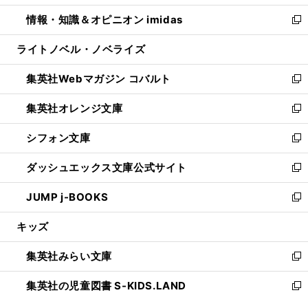
開
ウ
ン
ウ
し
情報・知識＆オピニオン imidas
く
で
ド
ィ
い
新
開
ウ
ン
ウ
し
ライトノベル・ノベライズ
く
で
ド
ィ
い
開
ウ
ン
ウ
集英社Webマガジン コバルト
く
で
ド
ィ
新
開
ウ
ン
し
集英社オレンジ文庫
く
で
ド
い
新
開
ウ
ウ
し
シフォン文庫
く
で
ィ
い
新
開
ン
ウ
し
ダッシュエックス文庫公式サイト
く
ド
ィ
い
新
ウ
ン
ウ
し
JUMP j-BOOKS
で
ド
ィ
い
新
開
ウ
ン
ウ
し
キッズ
く
で
ド
ィ
い
開
ウ
ン
ウ
集英社みらい文庫
く
で
ド
ィ
新
開
ウ
ン
し
集英社の児童図書 S-KIDS.LAND
く
で
ド
い
新
開
ウ
ウ
し