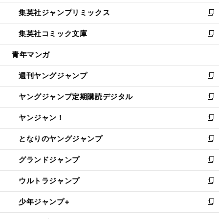
開
ウ
ン
ウ
し
集英社ジャンプリミックス
く
で
ド
ィ
い
新
開
ウ
ン
ウ
し
集英社コミック文庫
く
で
ド
ィ
い
新
開
ウ
ン
ウ
し
青年マンガ
く
で
ド
ィ
い
開
ウ
ン
ウ
週刊ヤングジャンプ
く
で
ド
ィ
新
開
ウ
ン
し
ヤングジャンプ定期購読デジタル
く
で
ド
い
新
開
ウ
ウ
し
ヤンジャン！
く
で
ィ
い
新
開
ン
ウ
し
となりのヤングジャンプ
く
ド
ィ
い
新
ウ
ン
ウ
し
グランドジャンプ
で
ド
ィ
い
新
開
ウ
ン
ウ
し
ウルトラジャンプ
く
で
ド
ィ
い
新
開
ウ
ン
ウ
し
少年ジャンプ+
く
で
ド
ィ
い
新
開
ウ
ン
ウ
し