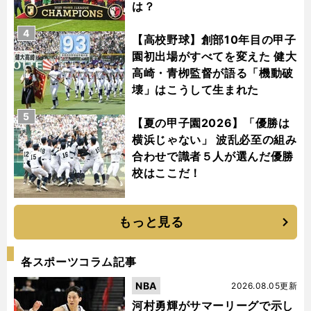
は？
4
【高校野球】創部10年目の甲子
園初出場がすべてを変えた 健大
高崎・青栁監督が語る「機動破
壊」はこうして生まれた
5
【夏の甲子園2026】「優勝は
横浜じゃない」 波乱必至の組み
合わせで識者５人が選んだ優勝
校はここだ！
もっと見る
各スポーツコラム記事
NBA
2026.08.05更新
河村勇輝がサマーリーグで示し