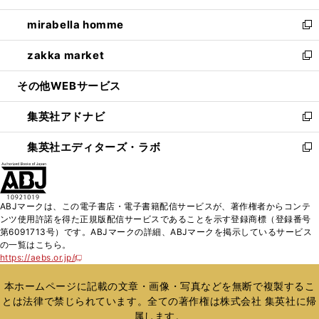
開
ウ
ン
ウ
し
mirabella homme
く
で
ド
ィ
い
新
開
ウ
ン
ウ
し
zakka market
く
で
ド
ィ
い
新
開
ウ
ン
ウ
し
その他WEBサービス
く
で
ド
ィ
い
開
ウ
ン
ウ
集英社アドナビ
く
で
ド
ィ
新
開
ウ
ン
し
集英社エディターズ・ラボ
く
で
ド
い
新
開
ウ
ウ
し
く
で
ィ
い
開
ン
ウ
ABJマークは、この電子書店・電子書籍配信サービスが、著作権者からコンテ
く
ド
ィ
ンツ使用許諾を得た正規版配信サービスであることを示す登録商標（登録番号
ウ
ン
第6091713号）です。ABJマークの詳細、ABJマークを掲示しているサービス
で
ド
の一覧はこちら。
開
ウ
https://aebs.or.jp/
新
く
で
し
い
開
本ホームページに記載の文章・画像・写真などを無断で複製するこ
ウ
く
とは法律で禁じられています。全ての著作権は株式会社 集英社に帰
ィ
属します。
ン