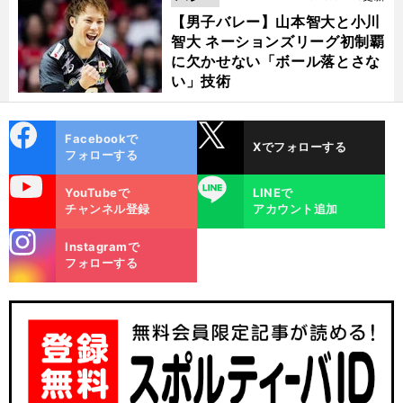
【男子バレー】山本智大と小川
智大 ネーションズリーグ初制覇
に欠かせない「ボール落とさな
い」技術
cebo
X
Facebookで
Xでフォローする
ok
フォローする
uTube
LINE
YouTubeで
LINEで
チャンネル登録
アカウント追加
stagra
Instagramで
m
フォローする