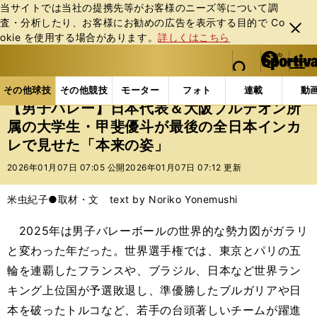
当サイトでは当社の提携先等がお客様のニーズ等について調
査・分析したり、お客様にお勧めの広告を表⽰する⽬的で Co
閉じ
okie を使⽤する場合があります。
詳しくはこちら
る
マイペ
web Sportiva (webスポルティーバ)
検索
メニュ
we
ー
その他球技の記事一覧
バレー
【男子バレー】日本
b
ジ
その他球技
その他競技
モーター
フォト
連載
動
ス
【男子バレー】日本代表＆大阪ブルテオン所
ポ
属の大学生・甲斐優斗が最後の全日本インカ
ル
レで見せた「本来の姿」
テ
ィ
2026年01月07日 07:05 公開
2026年01月07日 07:12 更新
ー
バ
米虫紀子●取材・文 text by Noriko Yonemushi
2025年は男子バレーボールの世界的な勢力図がガラリ
と変わった年だった。世界選手権では、東京とパリの五
輪を連覇したフランスや、ブラジル、日本など世界ラン
キング上位国が予選敗退し、準優勝したブルガリアや日
本を破ったトルコなど、若手の台頭著しいチームが躍進