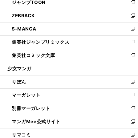
ジャンプTOON
く
で
ド
ィ
い
新
開
ウ
ン
ウ
し
ZEBRACK
く
で
ド
ィ
い
新
開
ウ
ン
ウ
し
S-MANGA
く
で
ド
ィ
い
新
開
ウ
ン
ウ
し
集英社ジャンプリミックス
く
で
ド
ィ
い
新
開
ウ
ン
ウ
し
集英社コミック文庫
く
で
ド
ィ
い
新
開
ウ
ン
ウ
し
少女マンガ
く
で
ド
ィ
い
開
ウ
ン
ウ
りぼん
く
で
ド
ィ
新
開
ウ
ン
し
マーガレット
く
で
ド
い
新
開
ウ
ウ
し
別冊マーガレット
く
で
ィ
い
新
開
ン
ウ
し
マンガMee公式サイト
く
ド
ィ
い
新
ウ
ン
ウ
し
リマコミ
で
ド
ィ
い
新