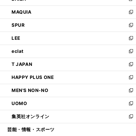
新
ン
ウ
し
MAQUIA
ド
ィ
い
新
ウ
ン
ウ
し
SPUR
で
ド
ィ
い
新
開
ウ
ン
ウ
し
LEE
く
で
ド
ィ
い
新
開
ウ
ン
ウ
し
eclat
く
で
ド
ィ
い
新
開
ウ
ン
ウ
し
T JAPAN
く
で
ド
ィ
い
新
開
ウ
ン
ウ
し
HAPPY PLUS ONE
く
で
ド
ィ
い
新
開
ウ
ン
ウ
し
MEN'S NON-NO
く
で
ド
ィ
い
新
開
ウ
ン
ウ
し
UOMO
く
で
ド
ィ
い
新
開
ウ
ン
ウ
し
集英社オンライン
く
で
ド
ィ
い
新
開
ウ
ン
ウ
し
芸能・情報・スポーツ
く
で
ド
ィ
い
開