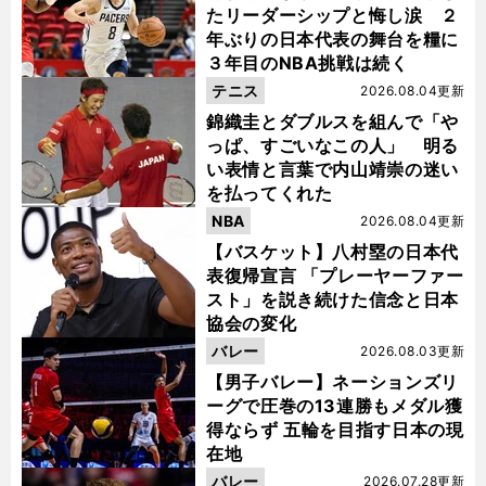
たリーダーシップと悔し涙 ２
年ぶりの日本代表の舞台を糧に
３年目のNBA挑戦は続く
テニス
2026.08.04更新
錦織圭とダブルスを組んで「や
っぱ、すごいなこの人」 明る
い表情と言葉で内山靖崇の迷い
を払ってくれた
NBA
2026.08.04更新
【バスケット】八村塁の日本代
表復帰宣言 「プレーヤーファー
スト」を説き続けた信念と日本
協会の変化
バレー
2026.08.03更新
【男子バレー】ネーションズリ
ーグで圧巻の13連勝もメダル獲
得ならず 五輪を目指す日本の現
在地
バレー
2026.07.28更新