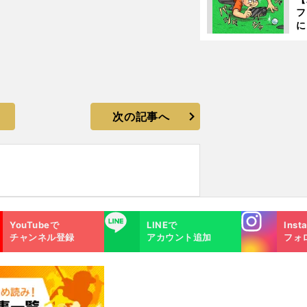
フ
に
出
は
次の記事へ
Instagra
LINE
YouTubeで
LINEで
Inst
m
チャンネル登録
アカウント追加
フォ