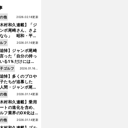
事
の他
2026.02.18更新
木村和久連載】「ジ
ンボ尾崎さん、さよ
なら」 昭和・平成
ルフの終焉――ゴル
ルフ
2026.01.16更新
は新たな時代へ
追悼】ジャンボ尾崎
言った「自分の持っ
いる1％だけにはプ
イドと信念をもって
子ゴルフ
2026.01.16更
んでいくことが大事
追悼】多くのプロや
新
んだよ」
子たちが追慕した
人間・ジャンボ尾
」の優しい視線 ま
の他
2026.01.14更新
は普通の人々の側に
木村和久連載】乗用
つ
ートの進化を含め、
前
ルフ業界のDX化は
へ
う展開されていくの
の他
2026.01.14更新
木村和久連載】ゴル