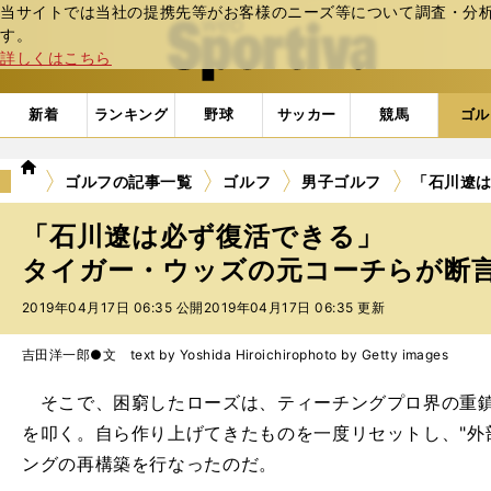
当サイトでは当社の提携先等がお客様のニーズ等について調査・分析し
web Sportiva (webスポルティーバ)
す。
詳しくはこちら
新着
ランキング
野球
サッカー
競馬
ゴル
we
ゴルフの記事一覧
ゴルフ
男子ゴルフ
「石川遼
b
ス
「石川遼は必ず復活できる」
ポ
ル
タイガー・ウッズの元コーチらが断言 
テ
2019年04月17日 06:35 公開
2019年04月17日 06:35 更新
ィ
ー
バ
吉田洋一郎●文 text by Yoshida Hiroichiro
photo by Getty images
そこで、困窮したローズは、ティーチングプロ界の重鎮
を叩く。自ら作り上げてきたものを一度リセットし、"外
ングの再構築を行なったのだ。