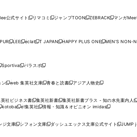
し
し
し
し
し
ィ
ン
ィ
ン
ィ
ン
ィ
開
開
で
開
開
開
い
い
い
い
い
ン
ド
ン
ド
ン
ド
ン
く
く
開
く
く
く
ウ
ウ
ウ
ウ
ウ
ド
ウ
ド
ウ
ド
ウ
ド
ee公式サイト
リマコミ
ジャンプTOON
ZEBRACK
マンガMeet
く
新
新
新
新
ィ
ィ
ィ
ィ
ィ
ウ
で
ウ
で
ウ
で
ウ
し
し
し
し
ン
ン
ン
ン
ン
で
開
で
開
で
開
で
い
い
い
い
ド
ド
ド
ド
ド
開
く
開
く
開
く
開
ウ
ウ
ウ
ウ
ウ
ウ
ウ
ウ
ウ
PUR
LEE
eclat
T JAPAN
HAPPY PLUS ONE
MEN'S NON-
く
く
く
く
新
新
新
新
新
ィ
ィ
ィ
ィ
で
で
で
で
で
し
し
し
し
し
ン
ン
ン
ン
開
開
開
開
開
い
い
い
い
い
ド
ド
ド
ド
く
く
く
く
く
ウ
ウ
ウ
ウ
ウ
ウ
ウ
ウ
ウ
Sportiva
パラスポ
新
新
ィ
ィ
ィ
ィ
ィ
で
で
で
で
し
し
し
ン
ン
ン
ン
ン
開
開
開
開
い
い
い
ド
ド
ド
ド
ド
ョン
web 集英社文庫
青春と読書
アジア人物史
く
く
く
く
新
新
新
新
ウ
ウ
ウ
ウ
ウ
ウ
ウ
ウ
し
し
し
し
ィ
ィ
ィ
で
で
で
で
で
い
い
い
い
ン
ン
ン
集英社ビジネス書
集英社新書
集英社新書プラス - 知の水先案内人
開
開
開
開
開
新
新
新
ウ
ウ
ウ
ウ
ド
ド
ド
kotoba
e!集英社
情報・知識＆オピニオン imidas
く
く
く
く
く
新
し
新
し
新
ィ
ィ
ィ
ィ
ウ
ウ
ウ
し
し
い
し
い
し
ン
ン
ン
ン
で
で
で
い
い
ウ
い
ウ
い
ド
ド
ド
ド
ンジ文庫
シフォン文庫
ダッシュエックス文庫公式サイト
JUMP 
開
開
開
新
新
新
ウ
ウ
ィ
ウ
ィ
ウ
ウ
ウ
ウ
ウ
く
く
く
し
し
し
ィ
ィ
ン
ィ
ン
ィ
で
で
で
で