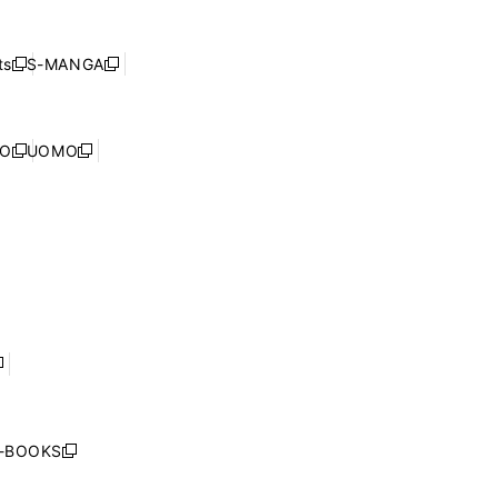
し
ン
ィ
開
い
ド
ン
く
ウ
ウ
ド
s
S-MANGA
新
新
ィ
で
ウ
し
し
ン
開
で
い
い
ド
く
開
ウ
ウ
ウ
NO
UOMO
く
新
新
ィ
ィ
で
し
し
ン
ン
開
い
い
ド
ド
く
ウ
ウ
ウ
ウ
ィ
ィ
で
で
ン
ン
開
開
ド
ド
く
く
ウ
ウ
で
で
開
開
く
く
し
い
ウ
j-BOOKS
新
ィ
し
ン