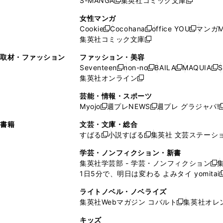
S-MANGA
集英社コミック文庫
し
新
し
新
ィ
ン
ィ
で
開
開
で
い
し
い
し
ン
ド
ン
女性マンガ
開
く
く
開
ウ
い
ウ
い
ド
ウ
ド
Cookie
Cocohana
office YOU
マンガM
く
く
新
新
新
ィ
ウ
ィ
ウ
ウ
で
ウ
集英社コミック文庫
し
新
し
し
ン
ィ
ン
ィ
で
開
で
い
し
い
い
ド
ン
ド
ン
取材・ファッション
ファッション・美容
開
く
開
ウ
い
ウ
ウ
ウ
ド
ウ
ド
Seventeen
non-no
BAILA
MAQUIA
S
く
く
新
新
新
新
ィ
ウ
ィ
ィ
で
ウ
で
ウ
集英社オンライン
し
新
し
し
し
ン
ィ
ン
ン
開
で
開
で
い
し
い
い
い
ド
ン
ド
ド
芸能・情報・スポーツ
く
開
く
開
ウ
い
ウ
ウ
ウ
ウ
ド
ウ
ウ
Myojo
週プレNEWS
週プレ グラジャパ!
く
く
新
新
新
ィ
ウ
ィ
ィ
ィ
で
ウ
で
で
し
し
ン
ィ
ン
ン
ン
書籍
文芸・文庫・総合
開
で
開
開
い
い
ド
ン
ド
ド
ド
すばる
小説すばる
集英社 文芸ステーシ
く
開
く
く
新
新
ウ
ウ
ウ
ド
ウ
ウ
ウ
く
し
し
ィ
ィ
学芸・ノンフィクション・新書
で
ウ
で
で
で
い
い
ン
ン
集英社学芸部 - 学芸・ノンフィクション
開
で
開
開
開
新
ウ
ウ
ド
ド
1日5分で、明日は変わる よみタイ yomitai
く
開
く
く
く
し
新
ィ
ィ
ウ
ウ
く
い
ン
ン
ライトノベル・ノベライズ
で
で
ウ
ド
ド
集英社Webマガジン コバルト
集英社オレ
開
開
新
ィ
ウ
ウ
く
く
し
ン
キッズ
で
で