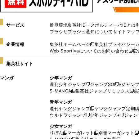
サービス
推奨環境
集英社ID・スポルティーバIDとは
ブラウザプッシュ通知について
サイトマッ
企業情報
集英社ホームページ
集英社プライバシー
新
Web Sportivaについてのお問い合わせ
広
し
新
い
し
集英社サイト
ウ
い
ィ
ウ
マンガ
少年マンガ
ン
ィ
週刊少年ジャンプ
ジャンプSQ
Vジャン
ド
ン
新
新
S-MANGA
集英社ジャンプリミックス
集
ウ
ド
新
し
し
新
で
ウ
し
い
い
し
青年マンガ
開
で
い
ウ
ウ
い
週刊ヤングジャンプ
ヤングジャンプ定期
新
く
開
ウ
ィ
ィ
ウ
ウルトラジャンプ
少年ジャンプ+
ジャン
新
し
新
く
ィ
ン
ン
ィ
し
い
し
ン
ド
ド
ン
少女マンガ
い
ウ
い
ド
ウ
ウ
ド
りぼん
マーガレット
別冊マーガレット
新
新
新
ウ
ィ
ウ
ウ
で
で
ウ