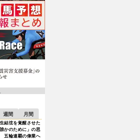
週間
月間
生結弦を覚醒させた
誰かのために」の思
 五輪連覇の偉業へ