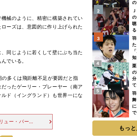
の
Ｊ
2
の
機械のように、精密に構築されてい
聴
たローズは、意図的に作り上げられた
る
い
羽
3
た
「
、同じように若くして壁にぶち当た
知
込んでいる。
4
栗
の
囲の多くは飛距離不足が要因だと指
分
て
位だったゲーリー・プレーヤー（南ア
5
球
羽
ナルド（イングランド）も世界一にな
舞
に
で
リュー・パー
もっと
の飛距離が伸び続ける
はない」とパー