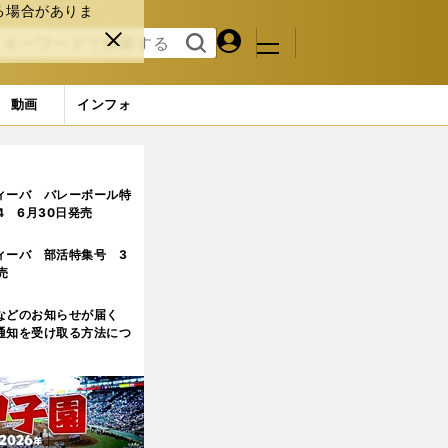
る場合がありま
マイペ
閉じ
検索
メニュ
ー
る
す
ジ
る
動画
インフォ
目
ィーバ バレーボール特
.4 6月30日発売
ィーバ 部活特集号 3
売
などのお知らせが届く
通知を受け取る方法につ