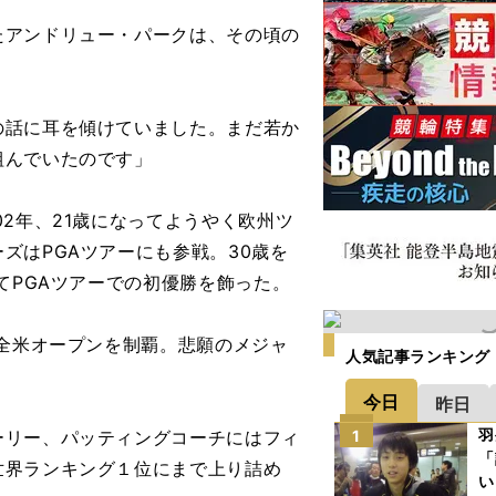
アンドリュー・パークは、その頃の
の話に耳を傾けていました。まだ若か
組んでいたのです」
2年、21歳になってようやく欧州ツ
ズはPGAツアーにも参戦。30歳を
てPGAツアーでの初優勝を飾った。
全米オープンを制覇。悲願のメジャ
人気記事ランキング
今日
昨日
羽
リー、パッティングコーチにはフィ
1
「
世界ランキング１位にまで上り詰め
い