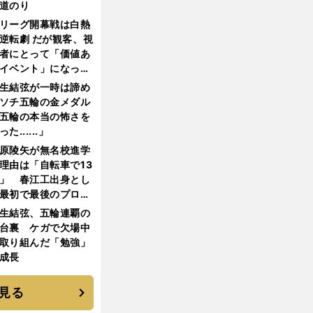
道のり
リーグ開幕戦は白熱
逆転劇 だが観客、視
者にとって「価値あ
イベント」になって
たか
生結弦が一時は諦め
ソチ五輪の金メダル
五輪の本当の怖さを
った......」
原陵矢が無名校進学
理由は「自転車で13
」 春江工出身とし
最初で最後のプロ野
選手となった
生結弦、五輪連覇の
台裏 ケガで欠場中
取り組んだ「勉強」
成長
見る