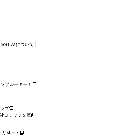
Sportivaについて
ャンプルーキー！
新
し
い
ウ
ャンプ
新
ィ
社コミック文庫
し
新
ン
い
し
ド
ウ
い
ウ
ガMeets
新
ィ
ウ
で