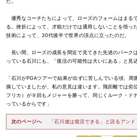
た。
優秀なコーチたちによって、ローズのフォームはまるで
る。挫折によって、才能だけでは通用しないことを悟っ
技術によって、30代後半で世界の頂点に立ったのだ。
長い間、ローズの成長を間近で見てきた先述のパークは
っている石川にも、「復活の可能性は大いにある」と見
「石川がPGAツアーで結果が出ずに苦しんでいる頃、周
摘していましたが、私の意見は違います。飛距離では劣
フリカ）が９回もメジャーを勝って、同じくルーク・ド
っているからです」
次のページへ
「石川遼は復活できる」と語るアンド
ク。photo by Yoshida Hiroichiro トップ選手
昨今でも、「飛距離がないから勝てない、というわけで