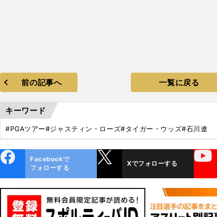
前の記事へ
一覧に戻る
キーワード
#PGAツアー
#ジャスティン・ローズ
#タイガー・ウッズ
#石川遼
ebo
X
YouTube
Facebookで
Xでフォローする
ok
フォローする