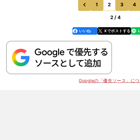
1
2
3
4
のページへ
のページへ
前
2 / 4
いいね
Xでポストする
line
faceboo
x
k
Googleの「優先ソース」に