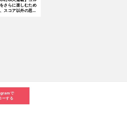
をさらに楽しむため
、スコア以外の思い
作りにも励んでみて
？
agramで
ローする