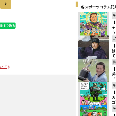
次
各スポーツコラム記
そ
【
LINEで送る
ャ
う
ゴ
ゴ
フ
【
は
て
ラ
男
歩
ついて
【
な
弟
「
崎
そ
ず
【
立
カ
ゴ
ど
そ
か
【