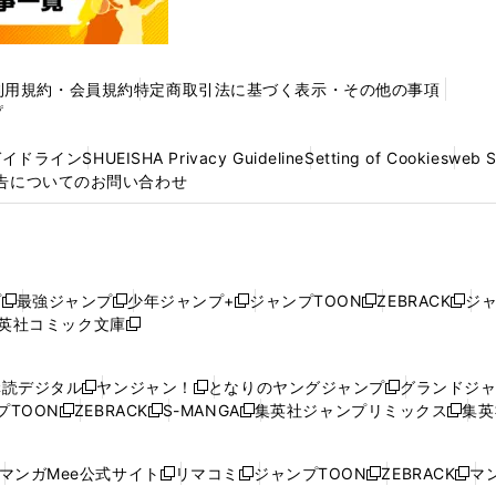
利用規約・会員規約
特定商取引法に基づく表示・その他の事項
プ
ガイドライン
SHUEISHA Privacy Guideline
Setting of Cookies
web 
告についてのお問い合わせ
プ
最強ジャンプ
少年ジャンプ+
ジャンプTOON
ZEBRACK
ジ
新
新
新
新
新
英社コミック文庫
し
新
し
し
し
し
い
い
し
い
い
い
ウ
ウ
い
ウ
ウ
ウ
購読デジタル
ヤンジャン！
となりのヤングジャンプ
グランドジ
新
新
新
ィ
ィ
ウ
ィ
ィ
ィ
プTOON
ZEBRACK
S-MANGA
集英社ジャンプリミックス
集英
新
し
新
し
新
し
新
ン
ン
ィ
ン
ン
ン
し
い
し
い
し
い
し
ド
ド
ン
ド
ド
ド
い
ウ
い
ウ
い
ウ
い
ウ
ウ
ド
ウ
ウ
ウ
マンガMee公式サイト
リマコミ
ジャンプTOON
ZEBRACK
マン
新
新
新
新
ウ
ィ
ウ
ィ
ウ
ィ
ウ
で
で
ウ
で
で
で