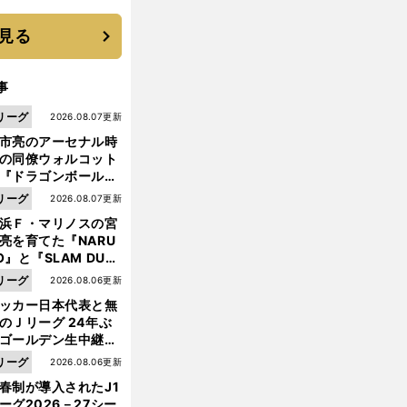
に３年目のNBA挑戦
続く
見る
事
リーグ
2026.08.07更新
市亮のアーセナル時
の同僚ウォルコット
『ドラゴンボール』
大好き ポドルスキは
リーグ
2026.08.07更新
向小次郎に憧れてい
浜Ｆ・マリノスの宮
亮を育てた『NARU
O』と『SLAM DUN
』 中京大中京の同
リーグ
2026.08.06更新
岡
プ
.
.
.
」
生・木原龍一は"ジ
崎慎司の想い「
レミアで点を獲れば代表に
はハリルに届くか
ッカー日本代表と無
ンプ係"だった
のＪリーグ 24年ぶ
ゴールデン生中継の
幕戦でヘタな試合は
リーグ
2026.08.06更新
せられない
春制が導入されたJ1
ーグ2026－27シー