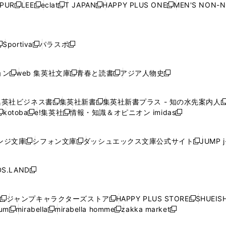
ウ
ウ
ウ
ウ
ウ
PUR
LEE
eclat
T JAPAN
HAPPY PLUS ONE
MEN'S NON-
く
く
く
く
新
新
新
新
新
ィ
ィ
ィ
ィ
で
で
で
で
で
し
し
し
し
し
ン
ン
ン
ン
開
開
開
開
開
い
い
い
い
い
ド
ド
ド
ド
く
く
く
く
く
ウ
ウ
ウ
ウ
ウ
ウ
ウ
ウ
ウ
Sportiva
パラスポ
新
新
ィ
ィ
ィ
ィ
ィ
で
で
で
で
し
し
し
ン
ン
ン
ン
ン
開
開
開
開
い
い
い
ド
ド
ド
ド
ド
ョン
web 集英社文庫
青春と読書
アジア人物史
く
く
く
く
新
新
新
新
ウ
ウ
ウ
ウ
ウ
ウ
ウ
ウ
し
し
し
し
ィ
ィ
ィ
で
で
で
で
で
い
い
い
い
ン
ン
ン
集英社ビジネス書
集英社新書
集英社新書プラス - 知の水先案内人
開
開
開
開
開
新
新
新
ウ
ウ
ウ
ウ
ド
ド
ド
kotoba
e!集英社
情報・知識＆オピニオン imidas
く
く
く
く
く
新
し
新
し
新
ィ
ィ
ィ
ィ
ウ
ウ
ウ
し
し
い
し
い
し
ン
ン
ン
ン
で
で
で
い
い
ウ
い
ウ
い
ド
ド
ド
ド
ンジ文庫
シフォン文庫
ダッシュエックス文庫公式サイト
JUMP 
開
開
開
新
新
新
ウ
ウ
ィ
ウ
ィ
ウ
ウ
ウ
ウ
ウ
く
く
く
し
し
し
ィ
ィ
ン
ィ
ン
ィ
で
で
で
で
い
い
い
ン
ン
ド
ン
ド
ン
S.LAND
開
開
開
開
新
ウ
ウ
ウ
ド
ド
ウ
ド
ウ
ド
く
く
く
く
し
ィ
ィ
ィ
ウ
ウ
で
ウ
で
ウ
い
ン
ン
ン
ジャンプキャラクターズストア
HAPPY PLUS STORE
SHUEIS
で
で
開
で
開
で
新
新
新
ウ
ド
ド
ド
ium
mirabella
mirabella homme
zakka market
開
開
く
開
く
開
し
新
新
新
し
新
し
ィ
ウ
ウ
ウ
く
く
く
く
い
し
し
い
し
し
い
ン