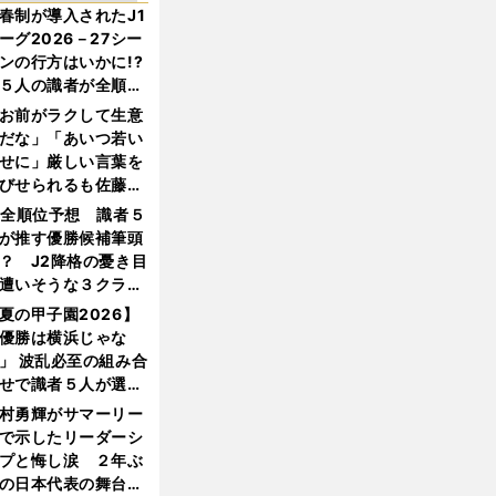
春制が導入されたJ1
ーグ2026－27シー
ンの行方はいかに!?
５人の識者が全順位
大胆予想
お前がラクして生意
だな」「あいつ若い
せに」厳しい言葉を
びせられるも佐藤慎
郎が貫いた誇りとフ
1全順位予想 識者５
ンへの思い
が推す優勝候補筆頭
？ J2降格の憂き目
遭いそうな３クラブ
は？
夏の甲子園2026】
優勝は横浜じゃな
」 波乱必至の組み合
せで識者５人が選ん
優勝校はここだ！
村勇輝がサマーリー
で示したリーダーシ
プと悔し涙 ２年ぶ
の日本代表の舞台を