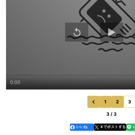
1
2
3
のページへ
前
3 / 3
いいね
Xでポストする
line
faceboo
x
k