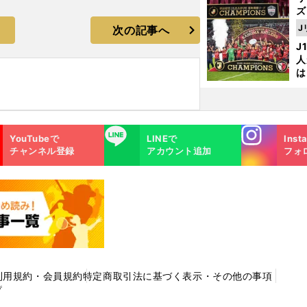
ズ
J
次の記事へ
を
J
人
は
に
と
Instagra
LINE
YouTubeで
LINEで
Inst
m
チャンネル登録
アカウント追加
フォ
利用規約・会員規約
特定商取引法に基づく表示・その他の事項
プ