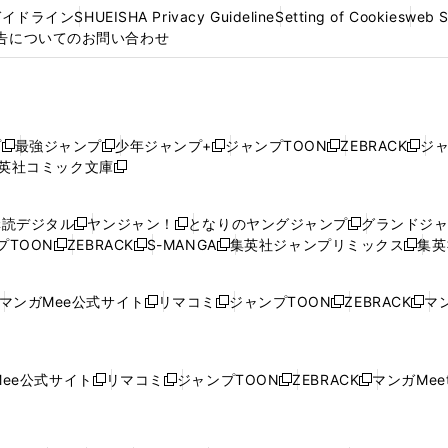
ガイドライン
SHUEISHA Privacy Guideline
Setting of Cookies
web 
告についてのお問い合わせ
プ
最強ジャンプ
少年ジャンプ+
ジャンプTOON
ZEBRACK
ジ
新
新
新
新
新
英社コミック文庫
し
新
し
し
し
し
い
い
し
い
い
い
ウ
ウ
い
ウ
ウ
ウ
購読デジタル
ヤンジャン！
となりのヤングジャンプ
グランドジ
新
新
新
ィ
ィ
ウ
ィ
ィ
ィ
プTOON
ZEBRACK
S-MANGA
集英社ジャンプリミックス
集英
新
し
新
し
新
し
新
ン
ン
ィ
ン
ン
ン
し
い
し
い
し
い
し
ド
ド
ン
ド
ド
ド
い
ウ
い
ウ
い
ウ
い
ウ
ウ
ド
ウ
ウ
ウ
マンガMee公式サイト
リマコミ
ジャンプTOON
ZEBRACK
マン
新
新
新
新
ウ
ィ
ウ
ィ
ウ
ィ
ウ
で
で
ウ
で
で
で
し
し
し
し
し
ィ
ン
ィ
ン
ィ
ン
ィ
開
開
で
開
開
開
い
い
い
い
い
ン
ド
ン
ド
ン
ド
ン
く
く
開
く
く
く
ウ
ウ
ウ
ウ
ウ
ド
ウ
ド
ウ
ド
ウ
ド
ee公式サイト
リマコミ
ジャンプTOON
ZEBRACK
マンガMeet
く
新
新
新
新
ィ
ィ
ィ
ィ
ィ
ウ
で
ウ
で
ウ
で
ウ
し
し
し
し
ン
ン
ン
ン
ン
で
開
で
開
で
開
で
い
い
い
い
ド
ド
ド
ド
ド
開
く
開
く
開
く
開
ウ
ウ
ウ
ウ