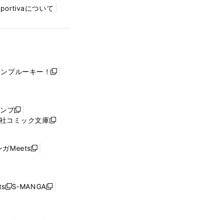
Sportivaについて
ャンプルーキー！
新
し
い
ウ
ャンプ
新
ィ
社コミック文庫
し
新
ン
い
し
ド
ウ
い
ウ
ガMeets
新
ィ
ウ
で
し
ン
ィ
開
い
ド
ン
く
ウ
ウ
ド
s
S-MANGA
新
新
ィ
で
ウ
し
し
ン
開
で
い
い
ド
く
開
ウ
ウ