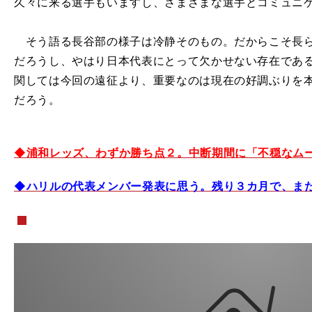
久々に来る選手もいますし、さまざまな選手とコミュニ
そう語る長谷部の様子は冷静そのもの。だからこそ長ら
だろうし、やはり日本代表にとって欠かせない存在であ
関しては今回の遠征より、重要なのは現在の好調ぶりを
だろう。
◆浦和レッズ、わずか勝ち点２。中断期間に「不穏なム
◆ハリルの代表メンバー発表に思う。残り３カ月で、ま