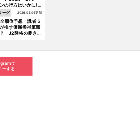
ンの行方はいかに!?
５人の識者が全順位
リーグ
2026.08.06更新
大胆予想
1全順位予想 識者５
が推す優勝候補筆頭
？ J2降格の憂き目
遭いそうな３クラブ
は？
agramで
ローする