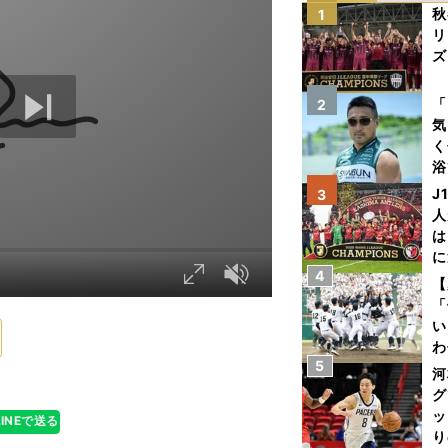
秋
1
リ
ズ
を
「
2
気
く
浴
太
J
3
ァ
人
は
に
4
と
【
「
い
わ
5
だ
河
グ
ッ
LINEで送る
り