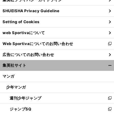
い
る
ウ
SHUEISHA Privacy Guideline
ィ
ン
Setting of Cookies
ド
ウ
web Sportivaについて
で
開
Web Sportivaについてのお問い合わせ
く
新
し
広告についてのお問い合わせ
い
ウ
集英社サイト
ィ
開
ン
く/
マンガ
ド
閉
ウ
じ
少年マンガ
で
る
開
週刊少年ジャンプ
く
新
し
ジャンプSQ
い
新