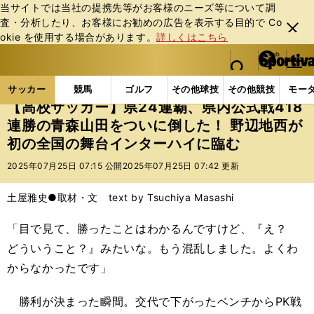
当サイトでは当社の提携先等がお客様のニーズ等について調
査・分析したり、お客様にお勧めの広告を表⽰する⽬的で Co
閉じ
okie を使⽤する場合があります。
詳しくはこちら
る
マイペ
web Sportiva (webスポルティーバ)
検索
メニュ
we
ー
サッカーの記事一覧
Jリーグ他
高校・ユース
【
b
ジ
サッカー
競馬
ゴルフ
その他球技
その他競技
モー
ス
【高校サッカー】県24連覇、県内公式戦418
ポ
連勝の青森山田をついに倒した！ 野辺地西が
ル
初の全国の舞台インターハイに臨む
テ
ィ
2025年07月25日 07:15 公開
2025年07月25日 07:42 更新
ー
バ
土屋雅史●取材・文 text by Tsuchiya Masashi
「目で見て、勝ったことはわかるんですけど、『え？
どういうこと？』みたいな。もう混乱しました。よくわ
からなかったです」
勝利が決まった瞬間。交代で下がったベンチからPK戦