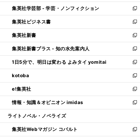
開
ウ
ン
ウ
集英社学芸部 - 学芸・ノンフィクション
く
で
ド
ィ
新
開
ウ
ン
し
集英社ビジネス書
く
で
ド
い
新
開
ウ
ウ
し
集英社新書
く
で
ィ
い
新
開
ン
ウ
し
集英社新書プラス - 知の水先案内人
く
ド
ィ
い
新
ウ
ン
ウ
し
1日5分で、明日は変わる よみタイ yomitai
で
ド
ィ
い
新
開
ウ
ン
ウ
し
kotoba
く
で
ド
ィ
い
新
開
ウ
ン
ウ
し
e!集英社
く
で
ド
ィ
い
新
開
ウ
ン
ウ
し
情報・知識＆オピニオン imidas
く
で
ド
ィ
い
新
開
ウ
ン
ウ
し
ライトノベル・ノベライズ
く
で
ド
ィ
い
開
ウ
ン
ウ
集英社Webマガジン コバルト
く
で
ド
ィ
新
開
ウ
ン
し