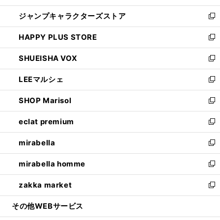
開
ウ
し
ジャンプキャラクターズストア
く
ィ
い
新
ン
ウ
し
HAPPY PLUS STORE
ド
ィ
い
新
ウ
ン
ウ
し
SHUEISHA VOX
で
ド
ィ
い
新
開
ウ
ン
ウ
し
LEEマルシェ
く
で
ド
ィ
い
新
開
ウ
ン
ウ
し
SHOP Marisol
く
で
ド
ィ
い
新
開
ウ
ン
ウ
し
eclat premium
く
で
ド
ィ
い
新
開
ウ
ン
ウ
し
mirabella
く
で
ド
ィ
い
新
開
ウ
ン
ウ
し
mirabella homme
く
で
ド
ィ
い
新
開
ウ
ン
ウ
し
zakka market
く
で
ド
ィ
い
新
開
ウ
ン
ウ
し
その他WEBサービス
く
で
ド
ィ
い
開
ウ
ン
ウ