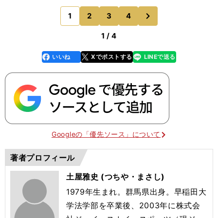
阿部莞太の言葉に力がこもる。前年のチームが期待
次
1
2
3
4
のページへ
を集めていた
1 / 4
いいね
Xでポストする
LINEで送る
line
faceboo
x
k
Googleの「優先ソース」について
著者プロフィール
土屋雅史 (つちや・まさし)
1979年生まれ。群馬県出身。早稲田大
学法学部を卒業後、2003年に株式会