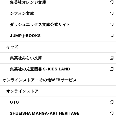
集英社オレンジ文庫
く
で
ド
い
新
開
ウ
ウ
し
シフォン文庫
く
で
ィ
い
新
開
ン
ウ
し
ダッシュエックス文庫公式サイト
く
ド
ィ
い
新
ウ
ン
ウ
し
JUMP j-BOOKS
で
ド
ィ
い
新
開
ウ
ン
ウ
し
キッズ
く
で
ド
ィ
い
開
ウ
ン
ウ
集英社みらい文庫
く
で
ド
ィ
新
開
ウ
ン
し
集英社の児童図書 S-KIDS.LAND
く
で
ド
い
新
開
ウ
ウ
し
オンラインストア・
その他WEBサービス
く
で
ィ
い
開
ン
ウ
オンラインストア
く
ド
ィ
ウ
ン
OTO
で
ド
新
開
ウ
し
SHUEISHA MANGA-ART HERITAGE
く
で
い
新