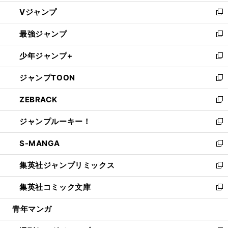
ウ
し
Vジャンプ
ィ
い
新
ン
ウ
し
最強ジャンプ
ド
ィ
い
新
ウ
ン
ウ
し
少年ジャンプ+
で
ド
ィ
い
新
開
ウ
ン
ウ
し
ジャンプTOON
く
で
ド
ィ
い
新
開
ウ
ン
ウ
し
ZEBRACK
く
で
ド
ィ
い
新
開
ウ
ン
ウ
し
ジャンプルーキー！
く
で
ド
ィ
い
新
開
ウ
ン
ウ
し
S-MANGA
く
で
ド
ィ
い
新
開
ウ
ン
ウ
し
集英社ジャンプリミックス
く
で
ド
ィ
い
新
開
ウ
ン
ウ
し
集英社コミック文庫
く
で
ド
ィ
い
新
開
ウ
ン
ウ
し
青年マンガ
く
で
ド
ィ
い
開
ウ
ン
ウ