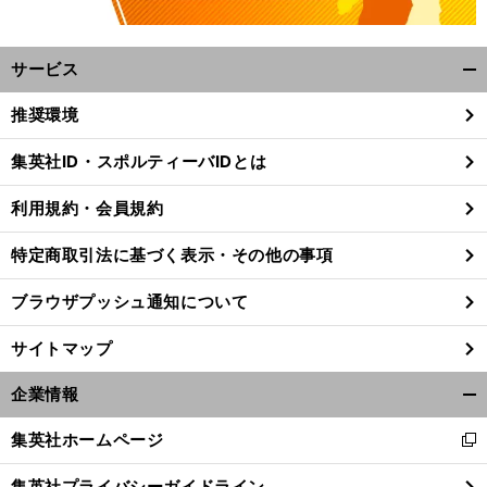
サービス
開
く/
推奨環境
閉
じ
集英社ID・スポルティーバIDとは
る
利用規約・会員規約
特定商取引法に基づく表示・その他の事項
ブラウザプッシュ通知について
サイトマップ
企業情報
開
く/
集英社ホームページ
新
閉
し
じ
集英社プライバシーガイドライン