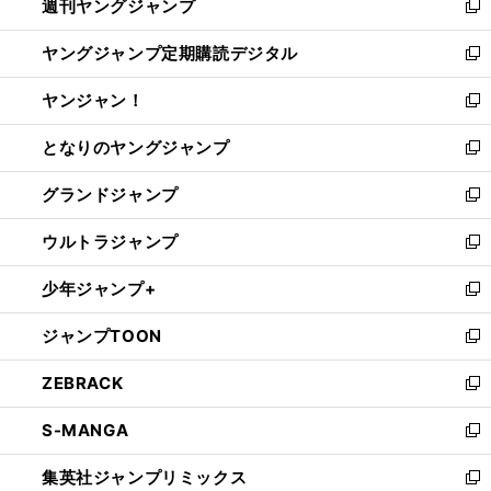
週刊ヤングジャンプ
く
で
ド
ィ
新
開
ウ
ン
し
ヤングジャンプ定期購読デジタル
く
で
ド
い
新
開
ウ
ウ
し
ヤンジャン！
く
で
ィ
い
新
開
ン
ウ
し
となりのヤングジャンプ
く
ド
ィ
い
新
ウ
ン
ウ
し
グランドジャンプ
で
ド
ィ
い
新
開
ウ
ン
ウ
し
ウルトラジャンプ
く
で
ド
ィ
い
新
開
ウ
ン
ウ
し
少年ジャンプ+
く
で
ド
ィ
い
新
開
ウ
ン
ウ
し
ジャンプTOON
く
で
ド
ィ
い
新
開
ウ
ン
ウ
し
ZEBRACK
く
で
ド
ィ
い
新
開
ウ
ン
ウ
し
S-MANGA
く
で
ド
ィ
い
新
開
ウ
ン
ウ
し
集英社ジャンプリミックス
く
で
ド
ィ
い
新