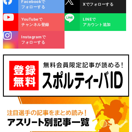
Facebookで
Xでフォローする
ok
フォローする
uTube
LINE
YouTubeで
LINEで
チャンネル登録
アカウント追加
stagra
Instagramで
m
フォローする
チ
」
ビ
」
前
へ