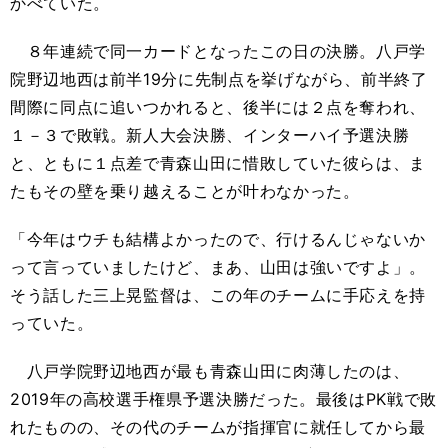
かべていた。
８年連続で同一カードとなったこの日の決勝。八戸学
院野辺地西は前半19分に先制点を挙げながら、前半終了
間際に同点に追いつかれると、後半には２点を奪われ、
１－３で敗戦。新人大会決勝、インターハイ予選決勝
と、ともに１点差で青森山田に惜敗していた彼らは、ま
たもその壁を乗り越えることが叶わなかった。
「今年はウチも結構よかったので、行けるんじゃないか
って言っていましたけど、まあ、山田は強いですよ」。
そう話した三上晃監督は、この年のチームに手応えを持
っていた。
八戸学院野辺地西が最も青森山田に肉薄したのは、
2019年の高校選手権県予選決勝だった。最後はPK戦で敗
れたものの、その代のチームが指揮官に就任してから最