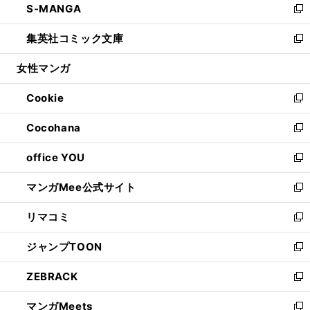
S-MANGA
く
で
ド
ィ
い
新
開
ウ
ン
ウ
し
集英社コミック文庫
く
で
ド
ィ
い
新
開
ウ
ン
ウ
し
女性マンガ
く
で
ド
ィ
い
開
ウ
ン
ウ
Cookie
く
で
ド
ィ
新
開
ウ
ン
し
Cocohana
く
で
ド
い
新
開
ウ
ウ
し
office YOU
く
で
ィ
い
新
開
ン
ウ
し
マンガMee公式サイト
く
ド
ィ
い
新
ウ
ン
ウ
し
リマコミ
で
ド
ィ
い
新
開
ウ
ン
ウ
し
ジャンプTOON
く
で
ド
ィ
い
新
開
ウ
ン
ウ
し
ZEBRACK
く
で
ド
ィ
い
新
開
ウ
ン
ウ
し
マンガMeets
く
で
ド
ィ
い
新