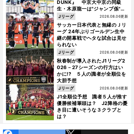
DUNK』 中京大中京の同級
生・木原龍一は"ジャンプ係"だ
った
Jリーグ
2026.08.06更新
サッカー日本代表と無縁のＪリ
ーグ 24年ぶりゴールデン生中
継の開幕戦でヘタな試合は見せ
られない
Jリーグ
2026.08.06更新
秋春制が導入されたJ1リーグ2
026－27シーズンの行方はい
かに!? ５人の識者が全順位を
大胆予想
Jリーグ
2026.08.06更新
J1全順位予想 識者５人が推す
優勝候補筆頭は？ J2降格の憂
き目に遭いそうな３クラブと
は？
cebo
X