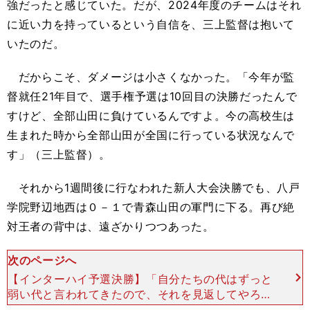
強だったと感じていた。だが、2024年度のチームはそれ
に近い力を持っているという自信を、三上監督は抱いて
いたのだ。
だからこそ、ダメージは小さくなかった。「今年が監
督就任21年目で、選手権予選は10回目の決勝だったんで
すけど、全部山田に負けているんですよ。今の高校生は
生まれた時から全部山田が全国に行っている状況なんで
す」（三上監督）。
それから1週間後に行なわれた新人大会決勝でも、八戸
学院野辺地西は０－１で青森山田の軍門に下る。再び絶
対王者の背中は、遠ざかりつつあった。
次のページへ
【インターハイ予選決勝】「自分たちの代はずっと
弱い代と言われてきたので、それを見返してやろう
と思っていました」。新チームの10番を背負うMF