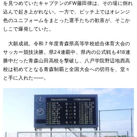
を見つめていたキャプテンのFW藤田律は、その場に倒れ
込んで起き上がれない。一方で、ピッチ上ではオレンジ
色のユニフォームをまとった選手たちの歓喜が、そこか
しこで爆発していた。
大願成就。令和７年度青森県高等学校総合体育大会の
サッカー競技決勝。県24連覇中、県内の公式戦も418連
勝中だった青森山田高校を撃破し、八戸学院野辺地西高
校は初めてとなる青森制覇と全国大会への切符を、堂々
と手に入れた――。