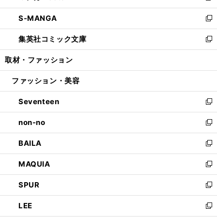
開
ウ
ン
ウ
し
S-MANGA
く
で
ド
ィ
い
新
開
ウ
ン
ウ
し
集英社コミック文庫
く
で
ド
ィ
い
新
開
ウ
ン
ウ
し
取材・ファッション
く
で
ド
ィ
い
開
ウ
ン
ウ
ファッション・美容
く
で
ド
ィ
開
ウ
ン
Seventeen
く
で
ド
新
開
ウ
し
non-no
く
で
い
新
開
ウ
し
BAILA
く
ィ
い
新
ン
ウ
し
MAQUIA
ド
ィ
い
新
ウ
ン
ウ
し
SPUR
で
ド
ィ
い
新
開
ウ
ン
ウ
し
LEE
く
で
ド
ィ
い
新
開
ウ
ン