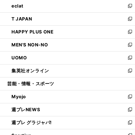
ウ
し
eclat
く
で
ド
ィ
い
新
開
ウ
ン
ウ
し
T JAPAN
く
で
ド
ィ
い
新
開
ウ
ン
ウ
し
HAPPY PLUS ONE
く
で
ド
ィ
い
新
開
ウ
ン
ウ
し
MEN'S NON-NO
く
で
ド
ィ
い
新
開
ウ
ン
ウ
し
UOMO
く
で
ド
ィ
い
新
開
ウ
ン
ウ
し
集英社オンライン
く
で
ド
ィ
い
新
開
ウ
ン
ウ
し
芸能・情報・スポーツ
く
で
ド
ィ
い
開
ウ
ン
ウ
Myojo
く
で
ド
ィ
新
開
ウ
ン
し
週プレNEWS
く
で
ド
い
新
開
ウ
ウ
し
週プレ グラジャパ!
く
で
ィ
い
新
開
ン
ウ
し