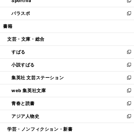
Sportiva
く
ド
ィ
い
新
ウ
ン
ウ
し
パラスポ
で
ド
ィ
い
新
開
ウ
ン
ウ
し
書籍
く
で
ド
ィ
い
開
ウ
ン
ウ
文芸・文庫・総合
く
で
ド
ィ
開
ウ
ン
すばる
く
で
ド
新
開
ウ
し
小説すばる
く
で
い
新
開
ウ
し
集英社 文芸ステーション
く
ィ
い
新
ン
ウ
し
web 集英社文庫
ド
ィ
い
新
ウ
ン
ウ
し
青春と読書
で
ド
ィ
い
新
開
ウ
ン
ウ
し
アジア人物史
く
で
ド
ィ
い
新
開
ウ
ン
ウ
し
学芸・ノンフィクション・新書
く
で
ド
ィ
い