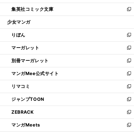
開
ウ
ン
ウ
し
集英社コミック文庫
く
で
ド
ィ
い
新
開
ウ
ン
ウ
し
少女マンガ
く
で
ド
ィ
い
開
ウ
ン
ウ
りぼん
く
で
ド
ィ
新
開
ウ
ン
し
マーガレット
く
で
ド
い
新
開
ウ
ウ
し
別冊マーガレット
く
で
ィ
い
新
開
ン
ウ
し
マンガMee公式サイト
く
ド
ィ
い
新
ウ
ン
ウ
し
リマコミ
で
ド
ィ
い
新
開
ウ
ン
ウ
し
ジャンプTOON
く
で
ド
ィ
い
新
開
ウ
ン
ウ
し
ZEBRACK
く
で
ド
ィ
い
新
開
ウ
ン
ウ
し
マンガMeets
く
で
ド
ィ
い
新
開
ウ
ン
ウ
し