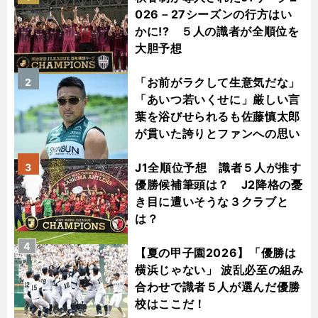
026－27シーズンの行方はい
かに!? ５人の識者が全順位を
大胆予想
「お前がラクして生意気だな」
2
「あいつ若いくせに」厳しい言
葉を浴びせられるも佐藤慎太郎
が貫いた誇りとファンへの思い
J1全順位予想 識者５人が推す
3
優勝候補筆頭は？ J2降格の憂
き目に遭いそうな３クラブと
は？
4
【夏の甲子園2026】「優勝は
横浜じゃない」 波乱必至の組み
合わせで識者５人が選んだ優勝
校はここだ！