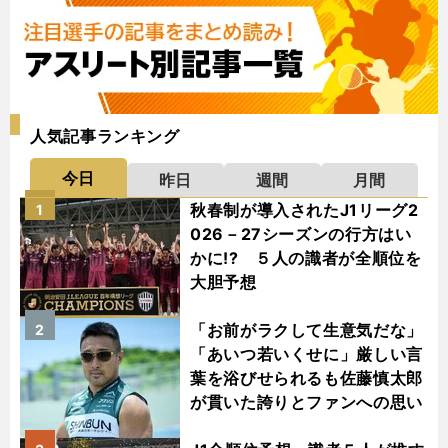
人気記事ランキング
今日
昨日
週間
月間
秋春制が導入されたJ1リーグ2
1
026－27シーズンの行方はい
かに!? ５人の識者が全順位を
大胆予想
「お前がラクして生意気だな」
2
「あいつ若いくせに」厳しい言
葉を浴びせられるも佐藤慎太郎
が貫いた誇りとファンへの思い