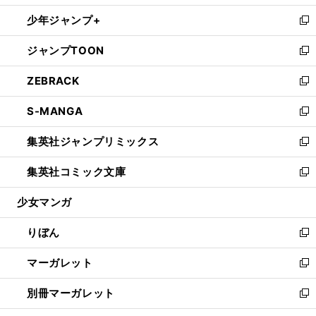
開
ウ
ン
ウ
し
少年ジャンプ+
く
で
ド
ィ
い
新
開
ウ
ン
ウ
し
ジャンプTOON
く
で
ド
ィ
い
新
開
ウ
ン
ウ
し
ZEBRACK
く
で
ド
ィ
い
新
開
ウ
ン
ウ
し
S-MANGA
く
で
ド
ィ
い
新
開
ウ
ン
ウ
し
集英社ジャンプリミックス
く
で
ド
ィ
い
新
開
ウ
ン
ウ
し
集英社コミック文庫
く
で
ド
ィ
い
新
開
ウ
ン
ウ
し
少女マンガ
く
で
ド
ィ
い
開
ウ
ン
ウ
りぼん
く
で
ド
ィ
新
開
ウ
ン
し
マーガレット
く
で
ド
い
新
開
ウ
ウ
し
別冊マーガレット
く
で
ィ
い
新
開
ン
ウ
し