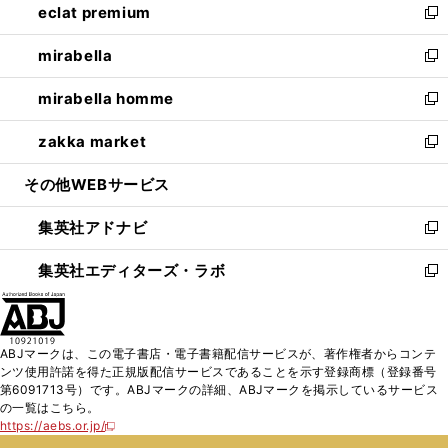
eclat premium
く
で
ド
ィ
い
新
開
ウ
ン
ウ
し
mirabella
く
で
ド
ィ
い
新
開
ウ
ン
ウ
し
mirabella homme
く
で
ド
ィ
い
新
開
ウ
ン
ウ
し
zakka market
く
で
ド
ィ
い
新
開
ウ
ン
ウ
し
その他WEBサービス
く
で
ド
ィ
い
開
ウ
ン
ウ
集英社アドナビ
く
で
ド
ィ
新
開
ウ
ン
し
集英社エディターズ・ラボ
く
で
ド
い
新
開
ウ
ウ
し
く
で
ィ
い
開
ン
ウ
ABJマークは、この電子書店・電子書籍配信サービスが、著作権者からコンテ
く
ド
ィ
ンツ使用許諾を得た正規版配信サービスであることを示す登録商標（登録番号
ウ
ン
第6091713号）です。ABJマークの詳細、ABJマークを掲示しているサービス
で
ド
の一覧はこちら。
開
ウ
https://aebs.or.jp/
新
く
で
し