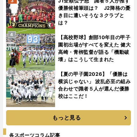
J1全順位予想 識者５人が推す
3
優勝候補筆頭は？ J2降格の憂
き目に遭いそうな３クラブと
は？
4
【高校野球】創部10年目の甲子
園初出場がすべてを変えた 健大
高崎・青栁監督が語る「機動破
壊」はこうして生まれた
5
【夏の甲子園2026】「優勝は
横浜じゃない」 波乱必至の組み
合わせで識者５人が選んだ優勝
校はここだ！
もっと見る
各スポーツコラム記事