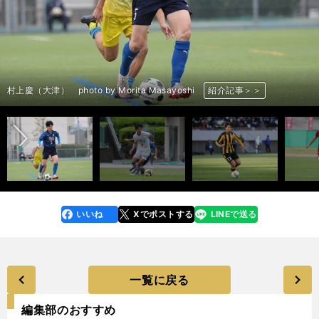
オノボフランシス日華（山梨学院） photo by Yoshida Taro
前へ
大石蓮斗（札幌大谷） photo by Morita Masayoshi
榎本司（尚志） photo by Morita Masayoshi
久保遥夢（前橋育英） photo by Yoshida Taro
齊藤空人（鹿島学園） photo by Yoshida Taro
村上慶（大津） photo by Morita Masayoshi
中野陽斗（神村学園） photo by Morita Masayoshi
柴野快仁（前橋育英） photo by Morita Masayoshi
島谷義進（流経大柏） photo by Yoshida Taro
長璃喜（昌平） photo by Yoshida Taro
山口豪太（昌平） photo by Yoshida Taro
豊田寛太（立正大淞南） photo by Morita Masayoshi
福島和毅（神村学園） photo by Morita Masayoshi
大藤颯太（流経大柏） photo by Yoshida Taro
瀬尾凌太（桐蔭学園） photo by Yoshida Taro
伊藤湊太（京都橘） photo by Morita Masayoshi
紹介記事＞＞
紹介記事＞＞
紹介記事＞＞
紹介記事＞＞
紹介記事＞＞
紹介記事＞＞
紹介記事＞＞
紹介記事＞＞
紹介記事＞＞
紹介記事＞＞
紹介記事＞＞
紹介記事＞＞
紹介記事＞＞
紹介記事＞＞
紹介記事＞＞
紹介記事＞＞
いいね
Xでポストする
LINEで送る
line
faceboo
x
k
一覧に戻る
編集部のおすすめ