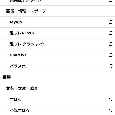
ド
ィ
い
新
開
ウ
ン
ウ
し
芸能・情報・スポーツ
く
で
ド
ィ
い
開
ウ
ン
ウ
Myojo
く
で
ド
ィ
新
開
ウ
ン
し
週プレNEWS
く
で
ド
い
新
開
ウ
ウ
し
週プレ グラジャパ!
く
で
ィ
い
新
開
ン
ウ
し
Sportiva
く
ド
ィ
い
新
ウ
ン
ウ
し
パラスポ
で
ド
ィ
い
新
開
ウ
ン
ウ
し
書籍
く
で
ド
ィ
い
開
ウ
ン
ウ
文芸・文庫・総合
く
で
ド
ィ
開
ウ
ン
すばる
く
で
ド
新
開
ウ
し
小説すばる
く
で
い
新