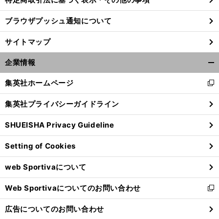
ブラウザプッシュ通知について
サイトマップ
企業情報
開
く/
集英社ホームページ
新
閉
し
じ
集英社プライバシーガイドライン
い
る
ウ
SHUEISHA Privacy Guideline
ィ
ン
Setting of Cookies
ド
ウ
web Sportivaについて
で
開
Web Sportivaについてのお問い合わせ
く
新
し
広告についてのお問い合わせ
い