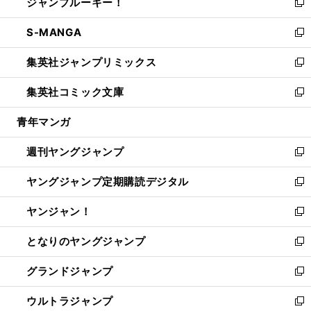
ジャンプルーキー！
く
で
ド
ィ
い
新
開
ウ
ン
ウ
し
S-MANGA
く
で
ド
ィ
い
新
開
ウ
ン
ウ
し
集英社ジャンプリミックス
く
で
ド
ィ
い
新
開
ウ
ン
ウ
し
集英社コミック文庫
く
で
ド
ィ
い
新
開
ウ
ン
ウ
し
青年マンガ
く
で
ド
ィ
い
開
ウ
ン
ウ
週刊ヤングジャンプ
く
で
ド
ィ
新
開
ウ
ン
し
ヤングジャンプ定期購読デジタル
く
で
ド
い
新
開
ウ
ウ
し
ヤンジャン！
く
で
ィ
い
新
開
ン
ウ
し
となりのヤングジャンプ
く
ド
ィ
い
新
ウ
ン
ウ
し
グランドジャンプ
で
ド
ィ
い
新
開
ウ
ン
ウ
し
ウルトラジャンプ
く
で
ド
ィ
い
新