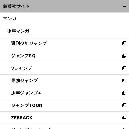
ウ
集英社サイト
ィ
開
ン
く/
マンガ
ド
閉
ウ
じ
少年マンガ
で
る
開
週刊少年ジャンプ
く
新
し
ジャンプSQ
い
新
ウ
し
Vジャンプ
ィ
い
新
ン
ウ
し
最強ジャンプ
ド
ィ
い
新
ウ
ン
ウ
し
少年ジャンプ+
で
ド
ィ
い
新
開
ウ
ン
ウ
し
ジャンプTOON
く
で
ド
ィ
い
新
開
ウ
ン
ウ
し
ZEBRACK
く
で
ド
ィ
い
新
開
ウ
ン
ウ
し