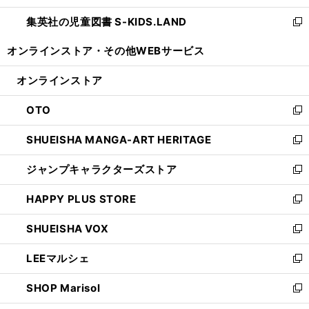
開
ウ
ン
し
集英社の児童図書 S-KIDS.LAND
く
で
ド
い
新
開
ウ
ウ
し
オンラインストア・
その他WEBサービス
く
で
ィ
い
開
ン
ウ
オンラインストア
く
ド
ィ
ウ
ン
OTO
で
ド
新
開
ウ
し
SHUEISHA MANGA-ART HERITAGE
く
で
い
新
開
ウ
し
ジャンプキャラクターズストア
く
ィ
い
新
ン
ウ
し
HAPPY PLUS STORE
ド
ィ
い
新
ウ
ン
ウ
し
SHUEISHA VOX
で
ド
ィ
い
新
開
ウ
ン
ウ
し
LEEマルシェ
く
で
ド
ィ
い
新
開
ウ
ン
ウ
し
SHOP Marisol
く
で
ド
ィ
い
新
開
ウ
ン
ウ
し