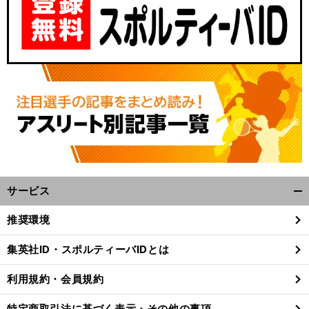
サービス
開
く/
推奨環境
閉
じ
集英社ID・スポルティーバIDとは
る
利用規約・会員規約
特定商取引法に基づく表示・その他の事項