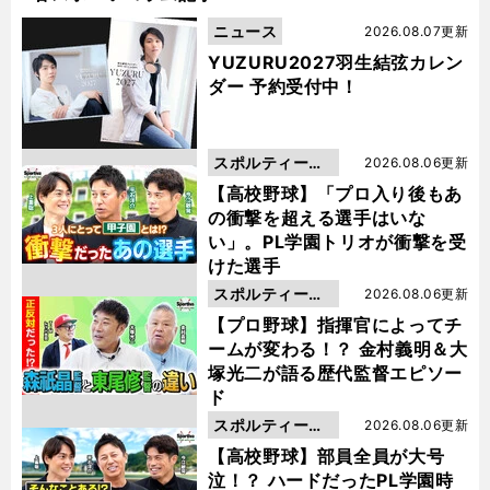
ニュース
2026.08.07更新
YUZURU2027羽生結弦カレン
ダー 予約受付中！
スポルティーバ
2026.08.06更新
動画
【高校野球】「プロ入り後もあ
の衝撃を超える選手はいな
い」。PL学園トリオが衝撃を受
けた選手
スポルティーバ
2026.08.06更新
動画
【プロ野球】指揮官によってチ
ームが変わる！？ 金村義明＆大
塚光二が語る歴代監督エピソー
ド
スポルティーバ
2026.08.06更新
動画
【高校野球】部員全員が大号
泣！？ ハードだったPL学園時