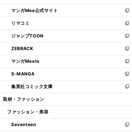
開
ン
ウ
し
マンガMee公式サイト
く
ド
ィ
い
新
ウ
ン
ウ
し
リマコミ
で
ド
ィ
い
新
開
ウ
ン
ウ
し
ジャンプTOON
く
で
ド
ィ
い
新
開
ウ
ン
ウ
し
ZEBRACK
く
で
ド
ィ
い
新
開
ウ
ン
ウ
し
マンガMeets
く
で
ド
ィ
い
新
開
ウ
ン
ウ
し
S-MANGA
く
で
ド
ィ
い
新
開
ウ
ン
ウ
し
集英社コミック文庫
く
で
ド
ィ
い
新
開
ウ
ン
ウ
し
取材・ファッション
く
で
ド
ィ
い
開
ウ
ン
ウ
ファッション・美容
く
で
ド
ィ
開
ウ
ン
Seventeen
く
で
ド
新
開
ウ
し