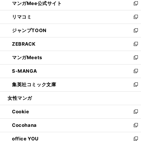
マンガMee公式サイト
く
ド
ィ
い
新
ウ
ン
ウ
し
リマコミ
で
ド
ィ
い
新
開
ウ
ン
ウ
し
ジャンプTOON
く
で
ド
ィ
い
新
開
ウ
ン
ウ
し
ZEBRACK
く
で
ド
ィ
い
新
開
ウ
ン
ウ
し
マンガMeets
く
で
ド
ィ
い
新
開
ウ
ン
ウ
し
S-MANGA
く
で
ド
ィ
い
新
開
ウ
ン
ウ
し
集英社コミック文庫
く
で
ド
ィ
い
新
開
ウ
ン
ウ
し
女性マンガ
く
で
ド
ィ
い
開
ウ
ン
ウ
Cookie
く
で
ド
ィ
新
開
ウ
ン
し
Cocohana
く
で
ド
い
新
開
ウ
ウ
し
office YOU
く
で
ィ
い
新