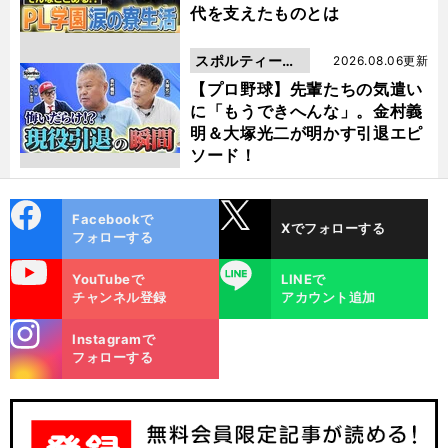
代を支えたものとは
スポルティーバ
2026.08.06更新
動画
【プロ野球】先輩たちの気遣い
に「もうできへんな」。金村義
明＆大塚光二が明かす引退エピ
ソード！
cebo
X
Facebookで
Xでフォローする
ok
フォローする
uTube
LINE
YouTubeで
LINEで
チャンネル登録
アカウント追加
stagra
Instagramで
m
フォローする