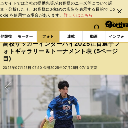
当サイトでは当社の提携先等がお客様のニーズ等について調
査・分析したり、お客様にお勧めの広告を表⽰する⽬的で Co
閉じ
okie を使⽤する場合があります。
詳しくはこちら
る
マイペ
web Sportiva (webスポルティーバ)
検索
メニュ
we
ー
フォトギャラリー
コラムフォト
高校サッカーインタ
b
ジ
の他競技
モーター
フォト
連載
動画
インフォ
ス
高校サッカーインターハイ2025注目選手フ
ポ
ォトギャラリー＆トーナメント表 (5ページ
ル
目)
テ
ィ
2025年07月25日 07:10 公開
2025年07月25日 07:10 更新
ー
バ
次へ