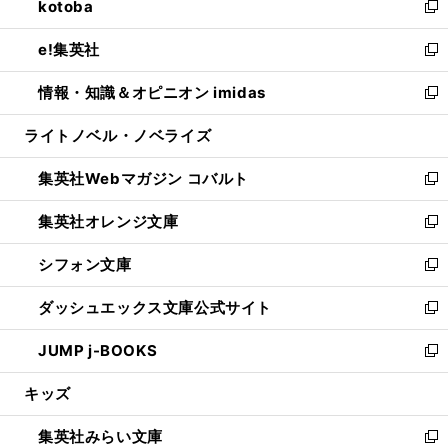
kotoba
く
で
ド
ィ
い
新
開
ウ
ン
ウ
し
e!集英社
く
で
ド
ィ
い
新
開
ウ
ン
ウ
し
情報・知識＆オピニオン imidas
く
で
ド
ィ
い
新
開
ウ
ン
ウ
し
ライトノベル・ノベライズ
く
で
ド
ィ
い
開
ウ
ン
ウ
集英社Webマガジン コバルト
く
で
ド
ィ
新
開
ウ
ン
し
集英社オレンジ文庫
く
で
ド
い
新
開
ウ
ウ
し
シフォン文庫
く
で
ィ
い
新
開
ン
ウ
し
ダッシュエックス文庫公式サイト
く
ド
ィ
い
新
ウ
ン
ウ
し
JUMP j-BOOKS
で
ド
ィ
い
新
開
ウ
ン
ウ
し
キッズ
く
で
ド
ィ
い
開
ウ
ン
ウ
集英社みらい文庫
く
で
ド
ィ
新