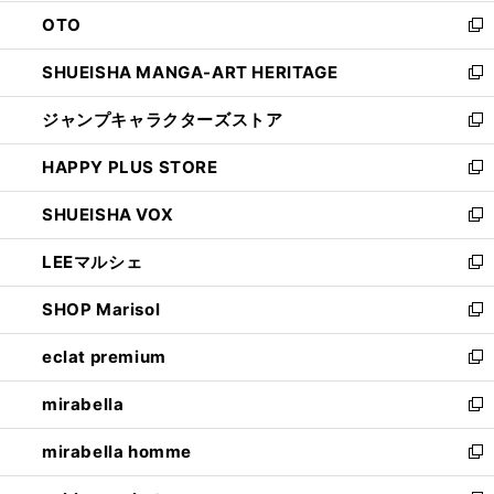
ウ
ン
OTO
で
ド
新
開
ウ
し
SHUEISHA MANGA-ART HERITAGE
く
で
い
新
開
ウ
し
ジャンプキャラクターズストア
く
ィ
い
新
ン
ウ
し
HAPPY PLUS STORE
ド
ィ
い
新
ウ
ン
ウ
し
SHUEISHA VOX
で
ド
ィ
い
新
開
ウ
ン
ウ
し
LEEマルシェ
く
で
ド
ィ
い
新
開
ウ
ン
ウ
し
SHOP Marisol
く
で
ド
ィ
い
新
開
ウ
ン
ウ
し
eclat premium
く
で
ド
ィ
い
新
開
ウ
ン
ウ
し
mirabella
く
で
ド
ィ
い
新
開
ウ
ン
ウ
し
mirabella homme
く
で
ド
ィ
い
新
開
ウ
ン
ウ
し