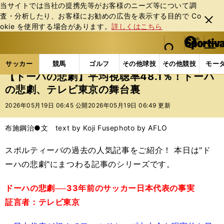
当サイトでは当社の提携先等がお客様のニーズ等について調
査・分析したり、お客様にお勧めの広告を表⽰する⽬的で Co
閉じ
okie を使⽤する場合があります。
詳しくはこちら
る
マイペ
web Sportiva (webスポルティーバ)
検索
メニュ
we
ー
サッカーの記事一覧
サッカー代表
日本代表
【ド
b
ジ
サッカー
競馬
ゴルフ
その他球技
その他競技
モー
ス
【ドーハの悲劇】平均視聴率48.1％！ドーハ
ポ
の悲劇、テレビ東京の舞台裏
ル
テ
2026年05月19日 06:45 公開
2026年05月19日 06:49 更新
ィ
ー
布施鋼治●文 text by Koji Fuse
photo by AFLO
バ
スポルティーバの過去の人気記事をご紹介！ 本日は"ド
ーハの悲劇"にまつわる記事のシリーズです。
ドーハの悲劇──33年前のサッカー日本代表の事実
証言者：テレビ東京