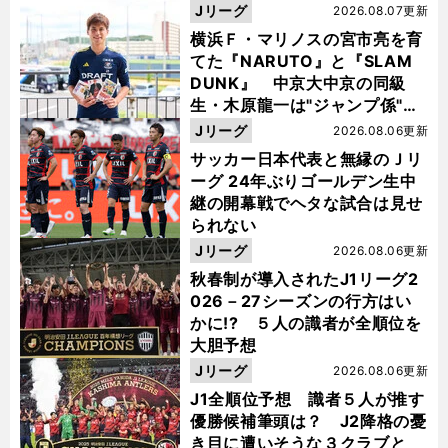
Jリーグ
2026.08.07更新
横浜Ｆ・マリノスの宮市亮を育
てた『NARUTO』と『SLAM
DUNK』 中京大中京の同級
生・木原龍一は"ジャンプ係"だ
った
Jリーグ
2026.08.06更新
サッカー日本代表と無縁のＪリ
ーグ 24年ぶりゴールデン生中
継の開幕戦でヘタな試合は見せ
られない
Jリーグ
2026.08.06更新
秋春制が導入されたJ1リーグ2
026－27シーズンの行方はい
かに!? ５人の識者が全順位を
大胆予想
Jリーグ
2026.08.06更新
J1全順位予想 識者５人が推す
優勝候補筆頭は？ J2降格の憂
き目に遭いそうな３クラブと