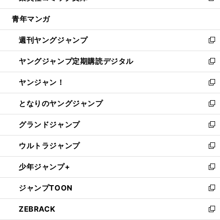
開
ウ
ン
ウ
し
青年マンガ
く
で
ド
ィ
い
開
ウ
ン
ウ
週刊ヤングジャンプ
く
で
ド
ィ
新
開
ウ
ン
し
ヤングジャンプ定期購読デジタル
く
で
ド
い
新
開
ウ
ウ
し
ヤンジャン！
く
で
ィ
い
新
開
ン
ウ
し
となりのヤングジャンプ
く
ド
ィ
い
新
ウ
ン
ウ
し
グランドジャンプ
で
ド
ィ
い
新
開
ウ
ン
ウ
し
ウルトラジャンプ
く
で
ド
ィ
い
新
開
ウ
ン
ウ
し
少年ジャンプ+
く
で
ド
ィ
い
新
開
ウ
ン
ウ
し
ジャンプTOON
く
で
ド
ィ
い
新
開
ウ
ン
ウ
し
ZEBRACK
く
で
ド
ィ
い
新
開
ウ