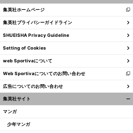
開
く/
集英社ホームページ
新
閉
し
じ
集英社プライバシーガイドライン
い
る
ウ
SHUEISHA Privacy Guideline
ィ
ン
Setting of Cookies
ド
ウ
web Sportivaについて
で
開
Web Sportivaについてのお問い合わせ
く
新
し
広告についてのお問い合わせ
い
ウ
集英社サイト
ィ
開
ン
く/
マンガ
ド
閉
ウ
じ
少年マンガ
で
る
開
サ