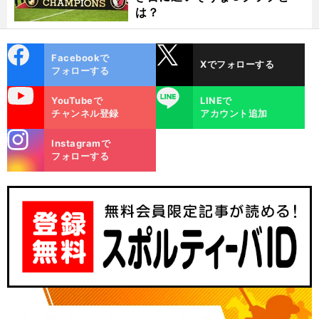
は？
cebo
X
Facebookで
Xでフォローする
ok
フォローする
uTube
LINE
YouTubeで
LINEで
チャンネル登録
アカウント追加
stagra
Instagramで
m
フォローする