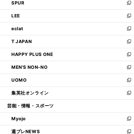
SPUR
で
ド
ィ
い
新
開
ウ
ン
ウ
し
LEE
く
で
ド
ィ
い
新
開
ウ
ン
ウ
し
eclat
く
で
ド
ィ
い
新
開
ウ
ン
ウ
し
T JAPAN
く
で
ド
ィ
い
新
開
ウ
ン
ウ
し
HAPPY PLUS ONE
く
で
ド
ィ
い
新
開
ウ
ン
ウ
し
MEN'S NON-NO
く
で
ド
ィ
い
新
開
ウ
ン
ウ
し
UOMO
く
で
ド
ィ
い
新
開
ウ
ン
ウ
し
集英社オンライン
く
で
ド
ィ
い
新
開
ウ
ン
ウ
し
芸能・情報・スポーツ
く
で
ド
ィ
い
開
ウ
ン
ウ
Myojo
く
で
ド
ィ
新
開
ウ
ン
し
週プレNEWS
く
で
ド
い
新