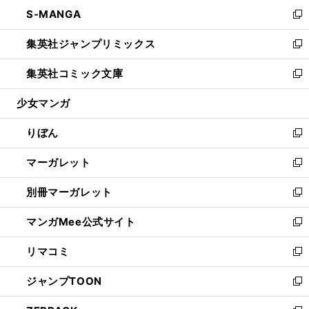
ン
ウ
し
S-MANGA
く
で
ド
ィ
い
新
開
ウ
ン
ウ
し
集英社ジャンプリミックス
く
で
ド
ィ
い
新
開
ウ
ン
ウ
し
集英社コミック文庫
く
で
ド
ィ
い
新
開
ウ
ン
ウ
し
少女マンガ
く
で
ド
ィ
い
開
ウ
ン
ウ
りぼん
く
で
ド
ィ
新
開
ウ
ン
し
マーガレット
く
で
ド
い
新
開
ウ
ウ
し
別冊マーガレット
く
で
ィ
い
新
開
ン
ウ
し
マンガMee公式サイト
く
ド
ィ
い
新
ウ
ン
ウ
し
リマコミ
で
ド
ィ
い
新
開
ウ
ン
ウ
し
ジャンプTOON
く
で
ド
ィ
い
新
開
ウ
ン
ウ
し