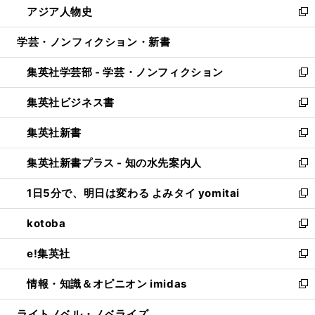
アジア人物史
く
で
ド
ィ
い
新
開
ウ
ン
ウ
し
学芸・ノンフィクション・新書
く
で
ド
ィ
い
開
ウ
ン
ウ
集英社学芸部 - 学芸・ノンフィクション
く
で
ド
ィ
新
開
ウ
ン
し
集英社ビジネス書
く
で
ド
い
新
開
ウ
ウ
し
集英社新書
く
で
ィ
い
新
開
ン
ウ
し
集英社新書プラス - 知の水先案内人
く
ド
ィ
い
新
ウ
ン
ウ
し
1日5分で、明日は変わる よみタイ yomitai
で
ド
ィ
い
新
開
ウ
ン
ウ
し
kotoba
く
で
ド
ィ
い
新
開
ウ
ン
ウ
し
e!集英社
く
で
ド
ィ
い
新
開
ウ
ン
ウ
し
情報・知識＆オピニオン imidas
く
で
ド
ィ
い
新
開
ウ
ン
ウ
し
ライトノベル・ノベライズ
く
で
ド