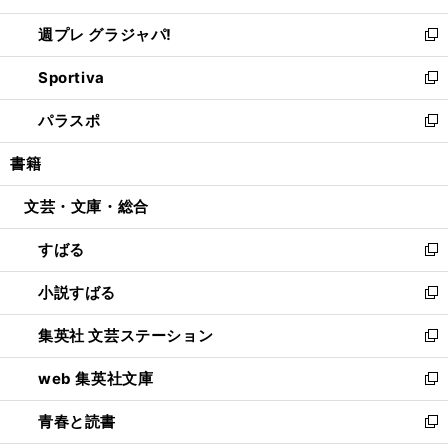
開
ウ
ウ
し
週プレ グラジャパ!
く
で
ィ
い
新
開
ン
ウ
し
Sportiva
く
ド
ィ
い
新
ウ
ン
ウ
し
パラスポ
で
ド
ィ
い
新
開
ウ
ン
ウ
し
書籍
く
で
ド
ィ
い
開
ウ
ン
ウ
文芸・文庫・総合
く
で
ド
ィ
開
ウ
ン
すばる
く
で
ド
新
開
ウ
し
小説すばる
く
で
い
新
開
ウ
し
集英社 文芸ステーション
く
ィ
い
新
ン
ウ
し
web 集英社文庫
ド
ィ
い
新
ウ
ン
ウ
し
青春と読書
で
ド
ィ
い
新
開
ウ
ン
ウ
し