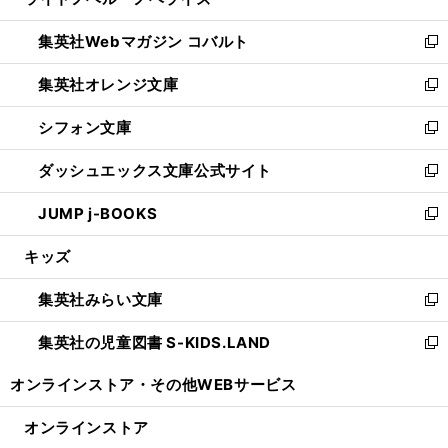
ィ
い
開
ウ
ン
ウ
集英社Webマガジン コバルト
く
で
ド
ィ
新
開
ウ
ン
し
集英社オレンジ文庫
く
で
ド
い
新
開
ウ
ウ
し
シフォン文庫
く
で
ィ
い
新
開
ン
ウ
し
ダッシュエックス文庫公式サイト
く
ド
ィ
い
新
ウ
ン
ウ
し
JUMP j-BOOKS
で
ド
ィ
い
新
開
ウ
ン
ウ
し
キッズ
く
で
ド
ィ
い
開
ウ
ン
ウ
集英社みらい文庫
く
で
ド
ィ
新
開
ウ
ン
し
集英社の児童図書 S-KIDS.LAND
く
で
ド
い
新
開
ウ
ウ
し
オンラインストア・
その他WEBサービス
く
で
ィ
い
開
ン
ウ
オンラインストア
く
ド
ィ