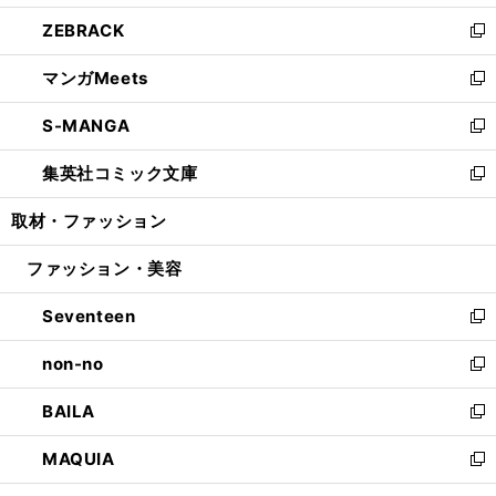
開
ウ
ン
ウ
し
ZEBRACK
く
で
ド
ィ
い
新
開
ウ
ン
ウ
し
マンガMeets
く
で
ド
ィ
い
新
開
ウ
ン
ウ
し
S-MANGA
く
で
ド
ィ
い
新
開
ウ
ン
ウ
し
集英社コミック文庫
く
で
ド
ィ
い
新
開
ウ
ン
ウ
し
取材・ファッション
く
で
ド
ィ
い
開
ウ
ン
ウ
ファッション・美容
く
で
ド
ィ
開
ウ
ン
Seventeen
く
で
ド
新
開
ウ
し
non-no
く
で
い
新
開
ウ
し
BAILA
く
ィ
い
新
ン
ウ
し
MAQUIA
ド
ィ
い
新
ウ
ン
ウ
し