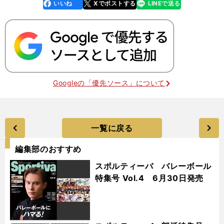
いいね
Xでポストする
LINEで送る
line
faceboo
x
k
Googleの「優先ソース」について
一覧に戻る
編集部のおすすめ
スポルティーバ バレーボール
特集号 Vol.4 6月30日発売