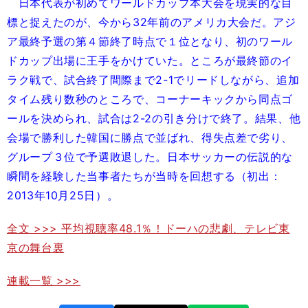
日本代表が初めてワールドカップ本大会を現実的な目
標と捉えたのが、今から32年前のアメリカ大会だ。アジ
ア最終予選の第４節終了時点で１位となり、初のワール
ドカップ出場に王手をかけていた。ところが最終節のイ
ラク戦で、試合終了間際まで2-1でリードしながら、追加
タイム残り数秒のところで、コーナーキックから同点ゴ
ールを決められ、試合は2-2の引き分けで終了。結果、他
会場で勝利した韓国に勝点で並ばれ、得失点差で劣り、
グループ３位で予選敗退した。日本サッカーの伝説的な
瞬間を経験した当事者たちが当時を回想する（初出：
2013年10月25日）。
全文 >>> 平均視聴率48.1％！ドーハの悲劇、テレビ東
京の舞台裏
連載一覧 >>>