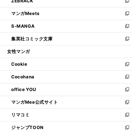
ZEBRACK
く
で
ド
ィ
い
新
開
ウ
ン
ウ
し
マンガMeets
く
で
ド
ィ
い
新
開
ウ
ン
ウ
し
S-MANGA
く
で
ド
ィ
い
新
開
ウ
ン
ウ
し
集英社コミック文庫
く
で
ド
ィ
い
新
開
ウ
ン
ウ
し
女性マンガ
く
で
ド
ィ
い
開
ウ
ン
ウ
Cookie
く
で
ド
ィ
新
開
ウ
ン
し
Cocohana
く
で
ド
い
新
開
ウ
ウ
し
office YOU
く
で
ィ
い
新
開
ン
ウ
し
マンガMee公式サイト
く
ド
ィ
い
新
ウ
ン
ウ
し
リマコミ
で
ド
ィ
い
新
開
ウ
ン
ウ
し
ジャンプTOON
く
で
ド
ィ
い
新