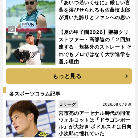
「あいつ若いくせに」厳しい言
葉を浴びせられるも佐藤慎太郎
が貫いた誇りとファンへの思い
5
【夏の甲子園2026】聖隷クリ
ストファー・高部陸の「２回加
速する」規格外のストレート そ
れでもプロではなく大学進学を
選ぶ理由
もっと見る
各スポーツコラム記事
Jリーグ
2026.08.07更新
宮市亮のアーセナル時代の同僚
ウォルコットは『ドラゴンボー
ル』が大好き ポドルスキは日向
小次郎に憧れていた