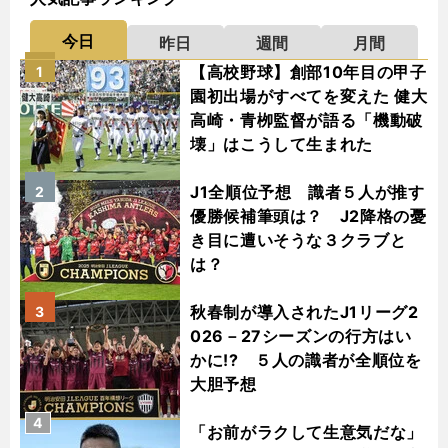
今日
昨日
週間
月間
【高校野球】創部10年目の甲子
1
園初出場がすべてを変えた 健大
高崎・青栁監督が語る「機動破
壊」はこうして生まれた
J1全順位予想 識者５人が推す
2
優勝候補筆頭は？ J2降格の憂
き目に遭いそうな３クラブと
は？
秋春制が導入されたJ1リーグ2
3
026－27シーズンの行方はい
かに!? ５人の識者が全順位を
大胆予想
4
「お前がラクして生意気だな」