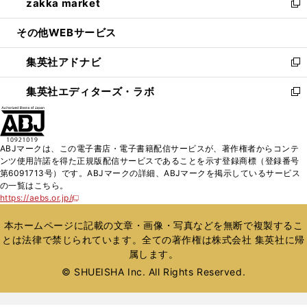
zakka market
く
で
ド
ィ
い
新
開
ウ
ン
ウ
し
その他WEBサービス
く
で
ド
ィ
い
開
ウ
ン
ウ
集英社アドナビ
く
で
ド
ィ
新
開
ウ
ン
し
集英社エディターズ・ラボ
く
で
ド
い
新
開
ウ
ウ
し
く
で
ィ
い
開
ン
ウ
ABJマークは、この電子書店・電子書籍配信サービスが、著作権者からコンテ
く
ド
ィ
ンツ使用許諾を得た正規版配信サービスであることを示す登録商標（登録番号
ウ
ン
第6091713号）です。ABJマークの詳細、ABJマークを掲示しているサービス
で
ド
の一覧はこちら。
開
ウ
https://aebs.or.jp/
新
く
で
し
い
開
本ホームページに記載の文章・画像・写真などを無断で複製するこ
ウ
く
とは法律で禁じられています。全ての著作権は株式会社 集英社に帰
ィ
属します。
ン
ド
© SHUEISHA Inc. All Rights Reserved.
ウ
で
開