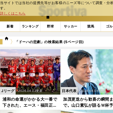
当サイトでは当社の提携先等がお客様のニーズ等について調査・分析し
web Sportiva (webスポルティーバ)
す。
詳しくはこちら
新着
ランキング
野球
サッカー
競馬
ゴル
we
「ドーハの悲劇」の検索結果 (5ページ目)
b
ス
ポ
ル
テ
ィ
ー
バ
Jリーグ
日本代表
2026.04.02更新
2024.04.04更新
浦和の命運がかかる大一番で
加茂更迭から歓喜の瞬間
下された、エース・福田正博
で。山口素弘が語るＷ杯
への非情采配
「特殊な２カ月」