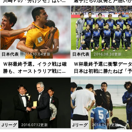
川崎Ｆの「分けグセ」はいつ
選手たちの反発と戸惑い
治るのか？
スタートした
日本代表
日本代表
2016.10.04更新
2016.08.30更新
Ｗ杯最終予選。イラク戦は確
Ｗ杯最終予選に衝撃デー
勝も、オーストラリア戦に超
日本は初戦に勝たねば「
不吉なデータ
敗退」濃厚
Jリーグ
Jリーグ
2016.07.12更新
2016.07.12更新