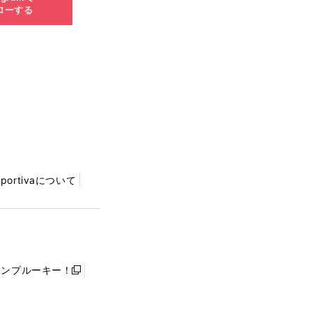
ローする
Sportivaについて
ャンプルーキー！
新
し
い