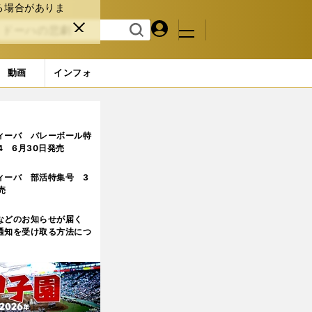
る場合がありま
マイペ
閉じ
検索
メニュ
ー
る
す
ジ
る
動画
インフォ
ィーバ バレーボール特
.4 6月30日発売
ィーバ 部活特集号 3
売
などのお知らせが届く
通知を受け取る方法につ