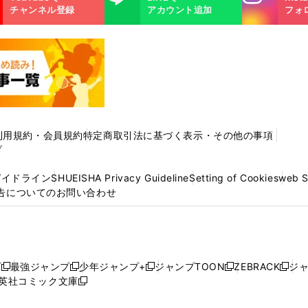
m
チャンネル登録
アカウント追加
フォ
利用規約・会員規約
特定商取引法に基づく表示・その他の事項
プ
ガイドライン
SHUEISHA Privacy Guideline
Setting of Cookies
web 
告についてのお問い合わせ
プ
最強ジャンプ
少年ジャンプ+
ジャンプTOON
ZEBRACK
ジ
新
新
新
新
新
英社コミック文庫
し
新
し
し
し
し
い
い
し
い
い
い