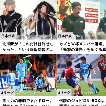
日本代表
日本代表
2026.04.02更新
2026.04.02更新
北澤豪が「これだけは許せな
カズとＷ杯メンバー落選
かった」という岡田監督の裏
「衝撃の通告」をめぐる
切り采配
を北澤豪が激白
Jリーグ
Jリーグ
2017.04.24更新
2017.01.31更新
等々力の悲劇でまたドロー。
伝説のジュビロN-BOXは