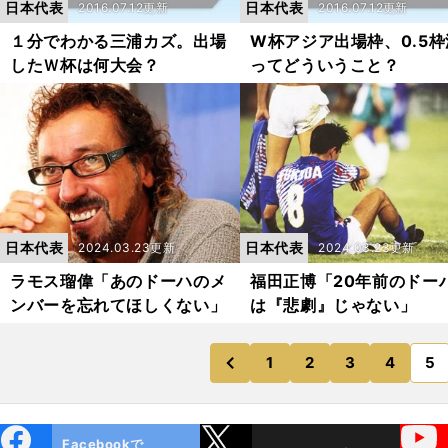
日本代表
日本代表
2016.07.12更新
2016.07.12更新
１分でわかる三浦カズ。出場
W杯アジア出場枠、0.5枠
したＷ杯は何大会？
ってどういうこと？
日本代表
日本代表
2024.03.23更新
2024.03.23更新
ラモス瑠偉「あのドーハのメ
福田正博「20年前のドー
ンバーを忘れてほしくない」
は『悲劇』じゃない」
1
2
3
4
5
のページへ
のページへ
前
ebo
X
YouTube
Facebookで