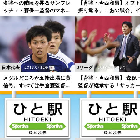
名将への階段を昇るサンフレ
【育将・今西和男】オフ
ッチェ・森保一監督のマネジ
振り返る。「あの試合、
メント術
ニシがいてくれたら」
日本代表
Jリーグ
2016.07.12更新
2018.09.06更新
メダルどころか五輪出場に黄
【育将・今西和男】 森保 
信号。すべては手倉森監督の
監督が継承する「サッカ
采配に
学」