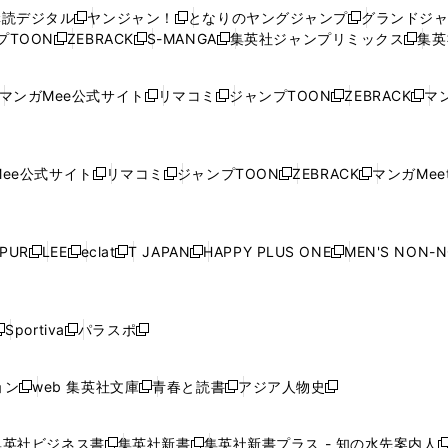
ウ
ウ
い
ウ
ウ
ウ
購読デジタル
ヤンジャン！
となりのヤングジャンプ
グランドジ
新
新
新
ィ
ィ
ウ
ィ
ィ
ィ
プTOON
ZEBRACK
S-MANGA
集英社ジャンプリミックス
集英
新
し
新
し
新
し
新
ン
ン
ィ
ン
ン
ン
し
い
し
い
し
い
し
ド
ド
ン
ド
ド
ド
い
ウ
い
ウ
い
ウ
い
ウ
ウ
ド
ウ
ウ
ウ
マンガMee公式サイト
リマコミ
ジャンプTOON
ZEBRACK
マン
新
新
新
新
ウ
ィ
ウ
ィ
ウ
ィ
ウ
で
で
ウ
で
で
で
し
し
し
し
し
ィ
ン
ィ
ン
ィ
ン
ィ
開
開
で
開
開
開
い
い
い
い
い
ン
ド
ン
ド
ン
ド
ン
く
く
開
く
く
く
ウ
ウ
ウ
ウ
ウ
ド
ウ
ド
ウ
ド
ウ
ド
ee公式サイト
リマコミ
ジャンプTOON
ZEBRACK
マンガMeet
く
新
新
新
新
ィ
ィ
ィ
ィ
ィ
ウ
で
ウ
で
ウ
で
ウ
し
し
し
し
ン
ン
ン
ン
ン
で
開
で
開
で
開
で
い
い
い
い
ド
ド
ド
ド
ド
開
く
開
く
開
く
開
ウ
ウ
ウ
ウ
ウ
ウ
ウ
ウ
ウ
PUR
LEE
eclat
T JAPAN
HAPPY PLUS ONE
MEN'S NON-
く
く
く
く
新
新
新
新
新
ィ
ィ
ィ
ィ
で
で
で
で
で
し
し
し
し
し
ン
ン
ン
ン
開
開
開
開
開
い
い
い
い
い
ド
ド
ド
ド
く
く
く
く
く
ウ
ウ
ウ
ウ
ウ
ウ
ウ
ウ
ウ
Sportiva
パラスポ
新
新
ィ
ィ
ィ
ィ
ィ
で
で
で
で
し
し
し
ン
ン
ン
ン
ン
開
開
開
開
い
い
い
ド
ド
ド
ド
ド
ョン
web 集英社文庫
青春と読書
アジア人物史
く
く
く
く
新
新
新
新
ウ
ウ
ウ
ウ
ウ
ウ
ウ
ウ
し
し
し
し
ィ
ィ
ィ
で
で
で
で
で
い
い
い
い
ン
ン
ン
集英社ビジネス書
集英社新書
集英社新書プラス - 知の水先案内人
開
開
開
開
開
新
新
新