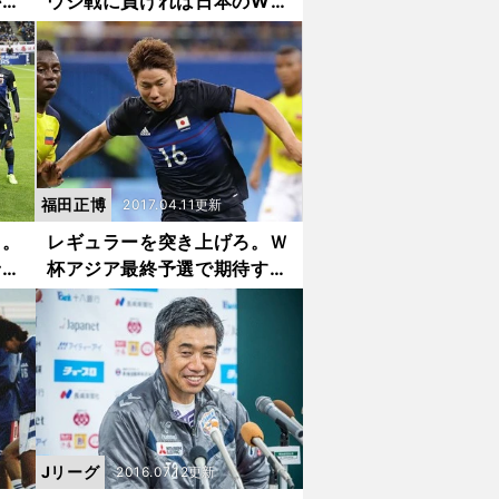
から
ウジ戦に負ければ日本のW杯
出場は消滅だ
福田正博
2017.04.11更新
タ。
レギュラーを突き上げろ。Ｗ
予選
杯アジア最終予選で期待する
リオ五輪組
Jリーグ
2016.07.12更新