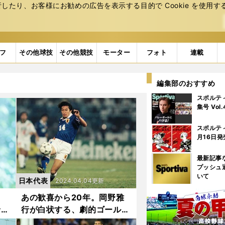
たり、お客様にお勧めの広告を表⽰する⽬的で Cookie を使⽤す
フ
その他球技
その他競技
モーター
フォト
連載
編集部のおすすめ
スポルテ
集号 Vol
スポルテ
月16日発
最新記事
プッシュ
いて
日本代表
2024.04.04更新
ま
あの歓喜から20年。岡野雅
予選
行が白状する、劇的ゴールが
生まれた真相