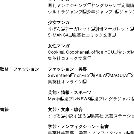
開
で
い
ウ
ウ
い
週刊ヤングジャンプ
ヤングジャンプ定期
新
く
開
ウ
ィ
ィ
ウ
ウルトラジャンプ
少年ジャンプ+
ジャン
新
し
新
く
ィ
ン
ン
ィ
し
い
し
ン
ド
ド
ン
少女マンガ
い
ウ
い
ド
ウ
ウ
ド
りぼん
マーガレット
別冊マーガレット
新
新
新
ウ
ィ
ウ
ウ
で
で
ウ
S-MANGA
集英社コミック文庫
し
新
し
新
ィ
ン
ィ
で
開
開
で
い
し
い
し
ン
ド
ン
女性マンガ
開
く
く
開
ウ
い
ウ
い
ド
ウ
ド
Cookie
Cocohana
office YOU
マンガM
く
く
新
新
新
ィ
ウ
ィ
ウ
ウ
で
ウ
集英社コミック文庫
し
新
し
し
ン
ィ
ン
ィ
で
開
で
い
し
い
い
ド
ン
ド
ン
取材・ファッション
ファッション・美容
開
く
開
ウ
い
ウ
ウ
ウ
ド
ウ
ド
Seventeen
non-no
BAILA
MAQUIA
S
く
く
新
新
新
新
ィ
ウ
ィ
ィ
で
ウ
で
ウ
集英社オンライン
し
新
し
し
し
ン
ィ
ン
ン
開
で
開
で
い
し
い
い
い
ド
ン
ド
ド
芸能・情報・スポーツ
く
開
く
開
ウ
い
ウ
ウ
ウ
ウ
ド
ウ
ウ
Myojo
週プレNEWS
週プレ グラジャパ!
く
く
新
新
新
ィ
ウ
ィ
ィ
ィ
で
ウ
で
で
し
し
ン
ィ
ン
ン
ン
書籍
文芸・文庫・総合
開
で
開
開
い
い
ド
ン
ド
ド
ド
すばる
小説すばる
集英社 文芸ステーシ
く
開
く
く
新
新
ウ
ウ
ウ
ド
ウ
ウ
ウ
く
し
し
ィ
ィ
学芸・ノンフィクション・新書
で
ウ
で
で
で
い
い
ン
ン
集英社学芸部 - 学芸・ノンフィクション
開
で
開
開
開
新