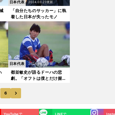
日本代表
2024.03.23更新
減
「自分たちのサッカー」に執
着した日本が失ったモノ
日本代表
2024.03.23更新
ハ
都並敏史が語るドーハの悲
劇。「オフトは僕とだけ握手
をしなかった」
次
6
Instagra
LINE
YouTubeで
LINEで
Inst