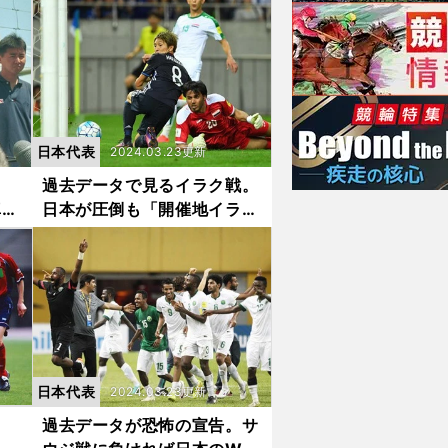
日本代表
2024.03.23更新
。
過去データで見るイラク戦。
真実
日本が圧倒も「開催地イラ
ン」に落とし穴
日本代表
2024.03.23更新
、
過去データが恐怖の宣告。サ