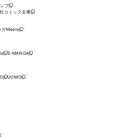
ウ
ャンプ
新
ィ
社コミック文庫
し
新
ン
い
し
ド
ウ
い
ウ
ガMeets
新
ィ
ウ
で
し
ン
ィ
開
い
ド
ン
く
ウ
ウ
ド
s
S-MANGA
新
新
ィ
で
ウ
し
し
ン
開
で
い
い
ド
く
開
ウ
ウ
ウ
NO
UOMO
く
新
新
ィ
ィ
で
し
し
ン
ン
開
い
い
ド
ド
く
ウ
ウ
ウ
ウ
ィ
ィ
で
で
ン
ン
開
開
ド
ド
く
く
ウ
ウ
で
で
開
開