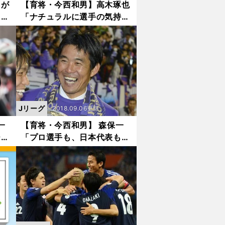
トが
【育将・今西和男】高木琢也
イマ
「ナチュラルに選手の気持ち
がわかる人」
Jリーグ
2018.09.06更新
一
【育将・今西和男】 森保一
ー哲
「プロ選手も、日本代表も教
えのおかげ」