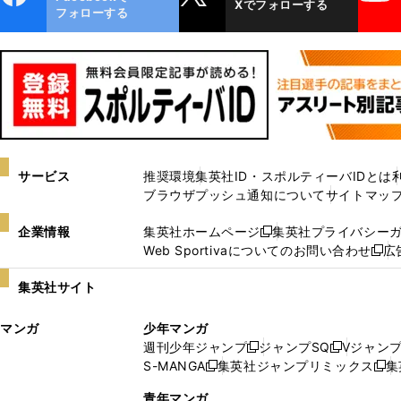
Xでフォローする
ok
フォローする
サービス
推奨環境
集英社ID・スポルティーバIDとは
ブラウザプッシュ通知について
サイトマッ
企業情報
集英社ホームページ
集英社プライバシー
新
Web Sportivaについてのお問い合わせ
広
し
新
い
し
集英社サイト
ウ
い
ィ
ウ
マンガ
少年マンガ
ン
ィ
週刊少年ジャンプ
ジャンプSQ
Vジャン
ド
ン
新
新
S-MANGA
集英社ジャンプリミックス
集
ウ
ド
新
し
し
新
で
ウ
し
い
い
し
青年マンガ