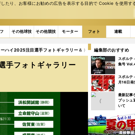
たり、お客様にお勧めの広告を表⽰する⽬的で Cookie を使⽤す
フ
その他球技
その他競技
モーター
フォト
連載
ーハイ2025注目選手フォトギャラリー＆トーナメント表 (20ページ
編集部のおすすめ
スポルテ
目選手フォトギャラリー
集号 Vol
スポルテ
月16日発
最新記事
プッシュ
いて