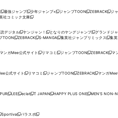
プ
最強ジャンプ
少年ジャンプ+
ジャンプTOON
ZEBRACK
ジ
新
新
新
新
新
英社コミック文庫
し
新
し
し
し
し
い
い
し
い
い
い
ウ
ウ
い
ウ
ウ
ウ
購読デジタル
ヤンジャン！
となりのヤングジャンプ
グランドジ
新
新
新
ィ
ィ
ウ
ィ
ィ
ィ
プTOON
ZEBRACK
S-MANGA
集英社ジャンプリミックス
集英
新
し
新
し
新
し
新
ン
ン
ィ
ン
ン
ン
し
い
し
い
し
い
し
ド
ド
ン
ド
ド
ド
い
ウ
い
ウ
い
ウ
い
ウ
ウ
ド
ウ
ウ
ウ
マンガMee公式サイト
リマコミ
ジャンプTOON
ZEBRACK
マン
新
新
新
新
ウ
ィ
ウ
ィ
ウ
ィ
ウ
で
で
ウ
で
で
で
し
し
し
し
し
ィ
ン
ィ
ン
ィ
ン
ィ
開
開
で
開
開
開
い
い
い
い
い
ン
ド
ン
ド
ン
ド
ン
く
く
開
く
く
く
ウ
ウ
ウ
ウ
ウ
ド
ウ
ド
ウ
ド
ウ
ド
ee公式サイト
リマコミ
ジャンプTOON
ZEBRACK
マンガMeet
く
新
新
新
新
ィ
ィ
ィ
ィ
ィ
ウ
で
ウ
で
ウ
で
ウ
し
し
し
し
ン
ン
ン
ン
ン
で
開
で
開
で
開
で
い
い
い
い
ド
ド
ド
ド
ド
開
く
開
く
開
く
開
ウ
ウ
ウ
ウ
ウ
ウ
ウ
ウ
ウ
PUR
LEE
eclat
T JAPAN
HAPPY PLUS ONE
MEN'S NON-
く
く
く
く
新
新
新
新
新
ィ
ィ
ィ
ィ
で
で
で
で
で
し
し
し
し
し
ン
ン
ン
ン
開
開
開
開
開
い
い
い
い
い
ド
ド
ド
ド
く
く
く
く
く
ウ
ウ
ウ
ウ
ウ
ウ
ウ
ウ
ウ
Sportiva
パラスポ
新
新
ィ
ィ
ィ
ィ
ィ