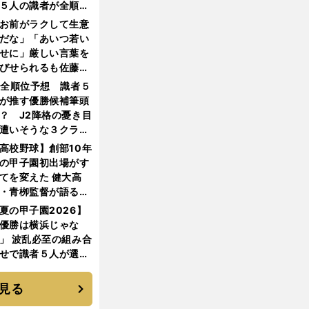
５人の識者が全順位
大胆予想
お前がラクして生意
だな」「あいつ若い
せに」厳しい言葉を
びせられるも佐藤慎
郎が貫いた誇りとフ
1全順位予想 識者５
ンへの思い
が推す優勝候補筆頭
？ J2降格の憂き目
遭いそうな３クラブ
は？
高校野球】創部10年
の甲子園初出場がす
てを変えた 健大高
・青栁監督が語る
機動破壊」はこうし
夏の甲子園2026】
生まれた
優勝は横浜じゃな
」 波乱必至の組み合
せで識者５人が選ん
優勝校はここだ！
見る