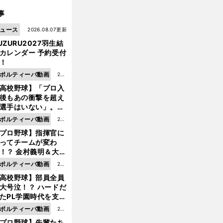
事
ュース
2026.08.07更新
UZURU2027羽生結
カレンダー 予約受付
！
ポルティーバ動画
202
高校野球】「プロ入
6.0
後もあの衝撃を超え
8.0
選手はいない」。PL
6更
園トリオが衝撃を受
ポルティーバ動画
202
新
た選手
プロ野球】指揮官に
6.0
ってチームが変わ
8.0
！？ 金村義明＆大塚
6更
二が語る歴代監督エ
ポルティーバ動画
202
新
ソード
高校野球】部員全員
6.0
大号泣！？ ハードだ
8.0
たPL学園時代を支え
6更
ものとは
ポルティーバ動画
202
新
プロ野球】先輩たち
6.0