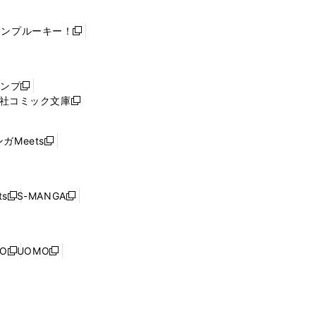
ャンプルーキー！
新
し
い
ウ
ャンプ
新
ィ
社コミック文庫
し
新
ン
い
し
ド
ウ
い
ウ
ガMeets
新
ィ
ウ
で
し
ン
ィ
開
い
ド
ン
く
ウ
ウ
ド
s
S-MANGA
新
新
ィ
で
ウ
し
し
ン
開
で
い
い
ド
く
開
ウ
ウ
ウ
NO
UOMO
く
新
新
ィ
ィ
で
し
し
ン
ン
開
い
い
ド
ド
く
ウ
ウ
ウ
ウ
ィ
ィ