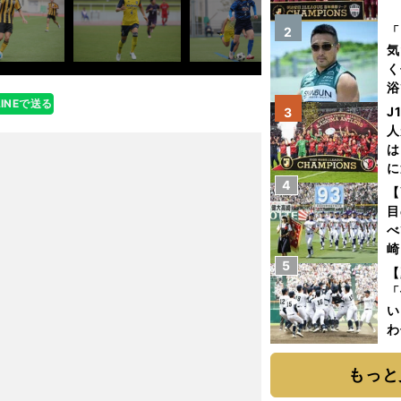
を
「
2
気
く
浴
LINEで送る
太
J
3
ァ
人
は
に
4
と
【
目
べ
崎
5
「
【
て
「
い
わ
だ
もっと