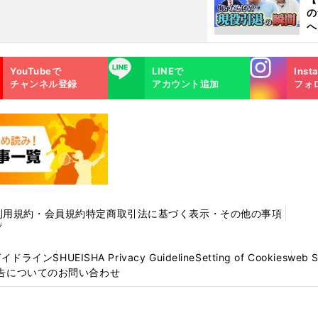
の
へ
大
エ
Instagra
LINE
YouTubeで
LINEで
Inst
m
チャンネル登録
アカウント追加
フォ
利用規約・会員規約
特定商取引法に基づく表示・その他の事項
プ
ガイドライン
SHUEISHA Privacy Guideline
Setting of Cookies
web 
告についてのお問い合わせ