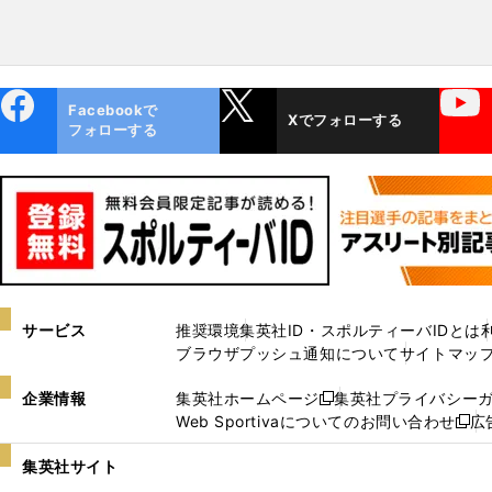
ebo
X
YouTube
Facebookで
Xでフォローする
ok
フォローする
サービス
推奨環境
集英社ID・スポルティーバIDとは
ブラウザプッシュ通知について
サイトマッ
企業情報
集英社ホームページ
集英社プライバシー
新
Web Sportivaについてのお問い合わせ
広
し
新
い
し
集英社サイト
ウ
い