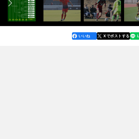
いいね
Xでポストする
line
faceboo
x
k