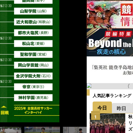
人気記事ランキング
今日
昨日
＞
＞＞
＞＞
＞＞
＞＞
事＞＞
紹介記事＞＞
秋
1
リ
ズ