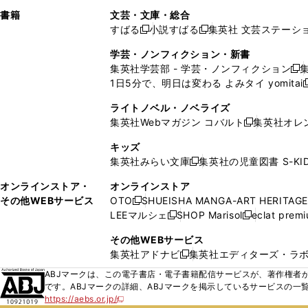
で
ウ
で
で
し
し
ン
ィ
ン
ン
ン
書籍
文芸・文庫・総合
開
で
開
開
い
い
ド
ン
ド
ド
ド
すばる
小説すばる
集英社 文芸ステーシ
く
開
く
く
新
新
ウ
ウ
ウ
ド
ウ
ウ
ウ
く
し
し
ィ
ィ
学芸・ノンフィクション・新書
で
ウ
で
で
で
い
い
ン
ン
集英社学芸部 - 学芸・ノンフィクション
開
で
開
開
開
新
ウ
ウ
ド
ド
1日5分で、明日は変わる よみタイ yomitai
く
開
く
く
く
し
新
ィ
ィ
ウ
ウ
く
い
ン
ン
ライトノベル・ノベライズ
で
で
ウ
ド
ド
集英社Webマガジン コバルト
集英社オレ
開
開
新
ィ
ウ
ウ
く
く
し
ン
キッズ
で
で
い
ド
集英社みらい文庫
集英社の児童図書 S-KID
開
開
新
ウ
ウ
く
く
し
ィ
オンラインストア・
オンラインストア
で
い
ン
その他WEBサービス
OTO
SHUEISHA MANGA-ART HERITAGE
開
新
ウ
ド
LEEマルシェ
SHOP Marisol
eclat prem
く
し
新
新
ィ
ウ
い
し
し
ン
その他WEBサービス
で
ウ
い
い
ド
集英社アドナビ
集英社エディターズ・ラ
開
新
ィ
ウ
ウ
ウ
く
し
ABJマークは、この電子書店・電子書籍配信サービスが、著作権者か
ン
ィ
ィ
で
い
です。ABJマークの詳細、ABJマークを掲示しているサービスの一
ド
ン
ン
開
https://aebs.or.jp/
ウ
新
ウ
ド
ド