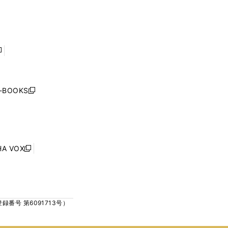
で
で
ン
ン
開
開
ド
ド
く
く
ウ
ウ
で
で
開
開
く
く
し
い
ウ
j-BOOKS
新
ィ
し
ン
い
ド
ウ
ウ
ィ
で
ン
HA VOX
開
新
ド
く
し
ウ
い
で
ウ
開
ィ
く
号 第6091713号）
ン
ド
ウ