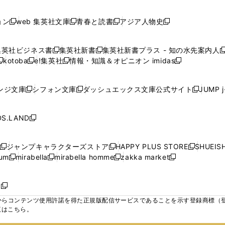
で
で
で
で
し
し
し
ン
ン
ン
ン
ン
開
開
開
開
い
い
い
ド
ド
ド
ド
ド
ョン
web 集英社文庫
青春と読書
アジア人物史
く
く
く
く
新
新
新
新
ウ
ウ
ウ
ウ
ウ
ウ
ウ
ウ
し
し
し
し
ィ
ィ
ィ
で
で
で
で
で
い
い
い
い
ン
ン
ン
集英社ビジネス書
集英社新書
集英社新書プラス - 知の水先案内人
開
開
開
開
開
新
新
新
ウ
ウ
ウ
ウ
ド
ド
ド
kotoba
e!集英社
情報・知識＆オピニオン imidas
く
く
く
く
く
新
し
新
し
新
ィ
ィ
ィ
ィ
ウ
ウ
ウ
し
し
い
し
い
し
ン
ン
ン
ン
で
で
で
い
い
ウ
い
ウ
い
ド
ド
ド
ド
ンジ文庫
シフォン文庫
ダッシュエックス文庫公式サイト
JUMP 
開
開
開
新
新
新
ウ
ウ
ィ
ウ
ィ
ウ
ウ
ウ
ウ
ウ
く
く
く
し
し
し
ィ
ィ
ン
ィ
ン
ィ
で
で
で
で
い
い
い
ン
ン
ド
ン
ド
ン
S.LAND
開
開
開
開
新
ウ
ウ
ウ
ド
ド
ウ
ド
ウ
ド
く
く
く
く
し
ィ
ィ
ィ
ウ
ウ
で
ウ
で
ウ
い
ン
ン
ン
ジャンプキャラクターズストア
HAPPY PLUS STORE
SHUEIS
で
で
開
で
開
で
新
新
新
ウ
ド
ド
ド
ium
mirabella
mirabella homme
zakka market
開
開
く
開
く
開
し
新
新
新
し
新
し
ィ
ウ
ウ
ウ
く
く
く
く
い
し
し
い
し
し
い
ン
で
で
で
ウ
い
い
ウ
い
い
ウ
ド
ボ
開
開
開
新
ィ
ウ
ウ
ィ
ウ
ウ
ィ
ウ
く
く
く
し
らコンテンツ使用許諾を得た正規版配信サービスであることを示す登録商標（登録番
ン
ィ
ィ
ン
ィ
ィ
ン
で
い
覧はこちら。
ド
ン
ン
ド
ン
ン
ド
開
ウ
ウ
ド
ド
ウ
ド
ド
ウ