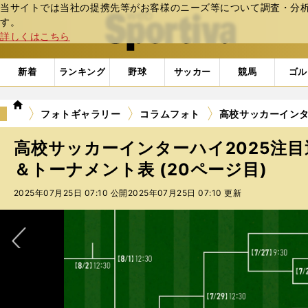
当サイトでは当社の提携先等がお客様のニーズ等について調査・分析し
web Sportiva (webスポルティーバ)
す。
詳しくはこちら
新着
ランキング
野球
サッカー
競馬
ゴル
we
フォトギャラリー
コラムフォト
高校サッカーインタ
b
ス
高校サッカーインターハイ2025注
ポ
ル
＆トーナメント表 (20ページ目)
テ
2025年07月25日 07:10 公開
2025年07月25日 07:10 更新
ィ
ー
バ
次へ