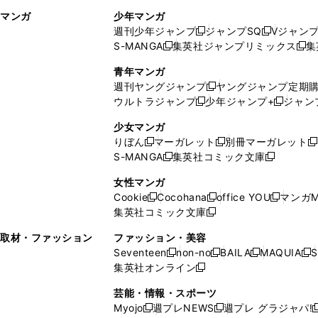
ィ
ウ
マンガ
少年マンガ
ン
ィ
週刊少年ジャンプ
ジャンプSQ
Vジャン
ド
ン
新
新
S-MANGA
集英社ジャンプリミックス
集
ウ
ド
新
し
し
新
で
ウ
し
い
い
し
青年マンガ
開
で
い
ウ
ウ
い
週刊ヤングジャンプ
ヤングジャンプ定期
新
く
開
ウ
ィ
ィ
ウ
ウルトラジャンプ
少年ジャンプ+
ジャン
新
し
新
く
ィ
ン
ン
ィ
し
い
し
ン
ド
ド
ン
少女マンガ
い
ウ
い
ド
ウ
ウ
ド
りぼん
マーガレット
別冊マーガレット
新
新
新
ウ
ィ
ウ
ウ
で
で
ウ
S-MANGA
集英社コミック文庫
し
新
し
新
ィ
ン
ィ
で
開
開
で
い
し
い
し
ン
ド
ン
女性マンガ
開
く
く
開
ウ
い
ウ
い
ド
ウ
ド
Cookie
Cocohana
office YOU
マンガM
く
く
新
新
新
ィ
ウ
ィ
ウ
ウ
で
ウ
集英社コミック文庫
し
新
し
し
ン
ィ
ン
ィ
で
開
で
い
し
い
い
ド
ン
ド
ン
取材・ファッション
ファッション・美容
開
く
開
ウ
い
ウ
ウ
ウ
ド
ウ
ド
Seventeen
non-no
BAILA
MAQUIA
S
く
く
新
新
新
新
ィ
ウ
ィ
ィ
で
ウ
で
ウ
集英社オンライン
し
新
し
し
し
ン
ィ
ン
ン
開
で
開
で
い
し
い
い
い
ド
ン
ド
ド
芸能・情報・スポーツ
く
開
く
開
ウ
い
ウ
ウ
ウ
ウ
ド
ウ
ウ
Myojo
週プレNEWS
週プレ グラジャパ!
く
く
新
新
新
ィ
ウ
ィ
ィ
ィ