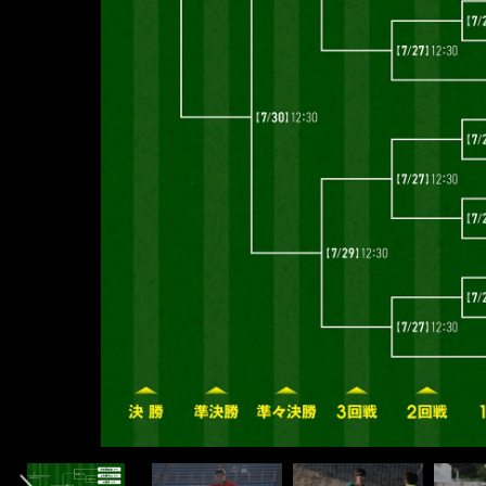
前へ
大石蓮斗（札幌大谷） photo by Morita Masayoshi
榎本司（尚志） photo by Morita Masayoshi
久保遥夢（前橋育英） photo by Yoshida Taro
齊藤空人（鹿島学園） photo by Yoshida Taro
村上慶（大津） photo by Morita Masayoshi
中野陽斗（神村学園） photo by Morita Masayoshi
柴野快仁（前橋育英） photo by Morita Masayoshi
島谷義進（流経大柏） photo by Yoshida Taro
長璃喜（昌平） photo by Yoshida Taro
山口豪太（昌平） photo by Yoshida Taro
豊田寛太（立正大淞南） photo by Morita Masayoshi
福島和毅（神村学園） photo by Morita Masayoshi
大藤颯太（流経大柏） photo by Yoshida Taro
瀬尾凌太（桐蔭学園） photo by Yoshida Taro
オノボフランシス日華（山梨学院） photo by Yoshida Taro
伊藤湊太（京都橘） photo by Morita Masayoshi
紹介記事＞＞
紹介記事＞＞
紹介記事＞＞
紹介記事＞＞
紹介記事＞＞
紹介記事＞＞
紹介記事＞＞
紹介記事＞＞
紹介記事＞＞
紹介記事＞
紹介記事
紹介記事
紹介記事
紹介記事
紹介記