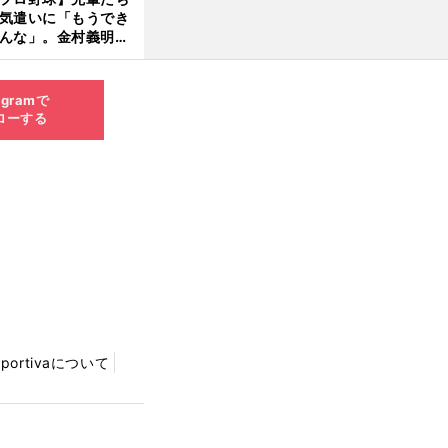
気遣いに「もうでき
8.0
んな」。金村義明＆
6更
塚光二が明かす引退
新
ピソード！
agramで
ローする
Sportivaについて