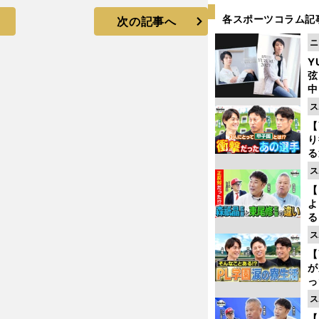
各スポーツコラム記
次の記事へ
ニ
Y
弦
中
ス
【
り
る
学
ス
け
【
よ
る
光
ス
ピ
【
が
っ
た
ス
【