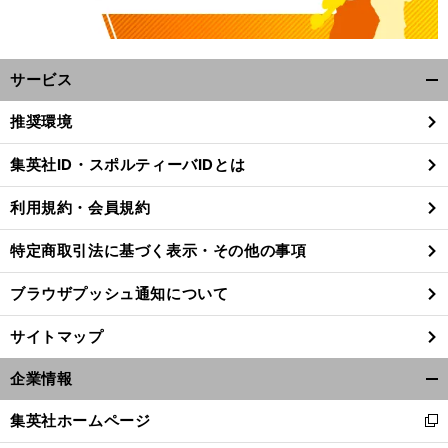
サービス
開
く/
推奨環境
閉
じ
集英社ID・スポルティーバIDとは
る
利用規約・会員規約
特定商取引法に基づく表示・その他の事項
ブラウザプッシュ通知について
サイトマップ
企業情報
開
く/
前
集英社ホームページ
へ
新
閉
し