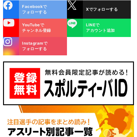
cebo
X
Facebookで
Xでフォローする
ok
フォローする
uTube
LINE
YouTubeで
LINEで
チャンネル登録
アカウント追加
stagra
Instagramで
m
フォローする