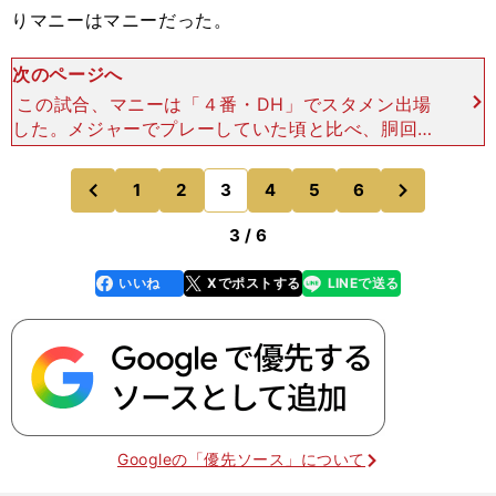
りマニーはマニーだった。
次のページへ
この試合、マニーは「４番・DH」でスタメン出場
した。メジャーでプレーしていた頃と比べ、胴回り
が太くなった体はいかにも重そうだった。高知サイ
ドから聞こえてくる評判とは裏腹に第１打席は三
次
1
2
3
4
5
6
のページへ
のページへ
振、続く打席もショ
前
3 / 6
いいね
Xでポストする
LINEで送る
line
faceboo
x
k
Googleの「優先ソース」について