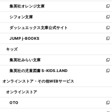
開
ウ
ン
し
集英社オレンジ文庫
く
で
ド
い
新
開
ウ
ウ
し
シフォン文庫
く
で
ィ
い
新
開
ン
ウ
し
ダッシュエックス文庫公式サイト
く
ド
ィ
い
新
ウ
ン
ウ
し
JUMP j-BOOKS
で
ド
ィ
い
新
開
ウ
ン
ウ
し
キッズ
く
で
ド
ィ
い
開
ウ
ン
ウ
集英社みらい文庫
く
で
ド
ィ
新
開
ウ
ン
し
集英社の児童図書 S-KIDS.LAND
く
で
ド
い
新
開
ウ
ウ
し
オンラインストア・
その他WEBサービス
く
で
ィ
い
開
ン
ウ
オンラインストア
く
ド
ィ
ウ
ン
OTO
で
ド
新
開
ウ
し