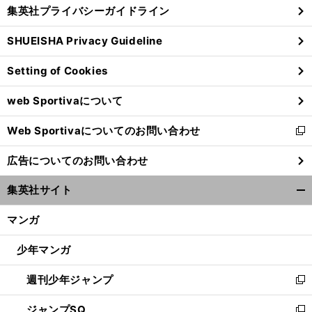
じ
集英社プライバシーガイドライン
い
る
ウ
SHUEISHA Privacy Guideline
ィ
ン
Setting of Cookies
ド
ウ
web Sportivaについて
で
開
Web Sportivaについてのお問い合わせ
く
新
し
広告についてのお問い合わせ
い
ウ
集英社サイト
ィ
開
ン
く/
マンガ
ド
閉
ウ
じ
少年マンガ
で
る
開
週刊少年ジャンプ
く
新
し
ジャンプSQ
い