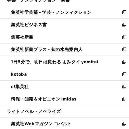
ド
ィ
い
開
ウ
ン
ウ
集英社学芸部 - 学芸・ノンフィクション
く
で
ド
ィ
新
開
ウ
ン
し
集英社ビジネス書
く
で
ド
い
新
開
ウ
ウ
し
集英社新書
く
で
ィ
い
新
開
ン
ウ
し
集英社新書プラス - 知の水先案内人
く
ド
ィ
い
新
ウ
ン
ウ
し
1日5分で、明日は変わる よみタイ yomitai
で
ド
ィ
い
新
開
ウ
ン
ウ
し
kotoba
く
で
ド
ィ
い
新
開
ウ
ン
ウ
し
e!集英社
く
で
ド
ィ
い
新
開
ウ
ン
ウ
し
情報・知識＆オピニオン imidas
く
で
ド
ィ
い
新
開
ウ
ン
ウ
し
ライトノベル・ノベライズ
く
で
ド
ィ
い
開
ウ
ン
ウ
集英社Webマガジン コバルト
く
で
ド
ィ
新