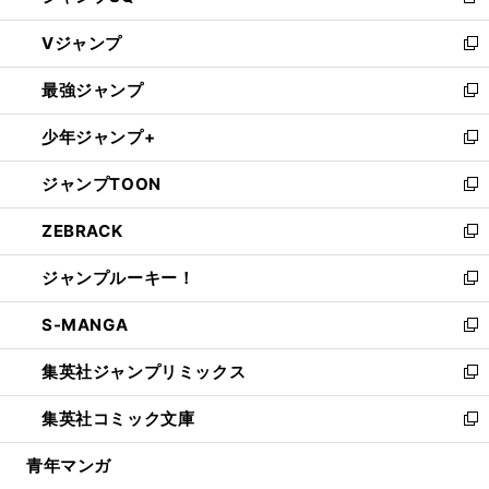
新
ウ
し
Vジャンプ
ィ
い
新
ン
ウ
し
最強ジャンプ
ド
ィ
い
新
ウ
ン
ウ
し
少年ジャンプ+
で
ド
ィ
い
新
開
ウ
ン
ウ
し
ジャンプTOON
く
で
ド
ィ
い
新
開
ウ
ン
ウ
し
ZEBRACK
く
で
ド
ィ
い
新
開
ウ
ン
ウ
し
ジャンプルーキー！
く
で
ド
ィ
い
新
開
ウ
ン
ウ
し
S-MANGA
く
で
ド
ィ
い
新
開
ウ
ン
ウ
し
集英社ジャンプリミックス
く
で
ド
ィ
い
新
開
ウ
ン
ウ
し
集英社コミック文庫
く
で
ド
ィ
い
新
開
ウ
ン
ウ
し
青年マンガ
く
で
ド
ィ
い
開