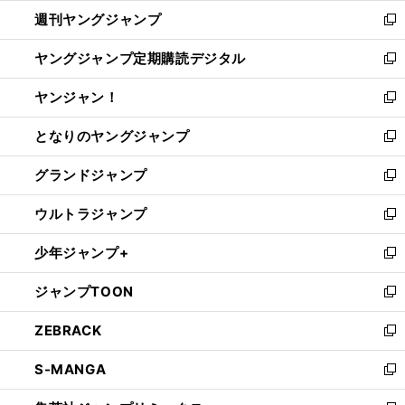
ウ
ン
ウ
週刊ヤングジャンプ
く
で
ド
ィ
新
開
ウ
ン
し
ヤングジャンプ定期購読デジタル
く
で
ド
い
新
開
ウ
ウ
し
ヤンジャン！
く
で
ィ
い
新
開
ン
ウ
し
となりのヤングジャンプ
く
ド
ィ
い
新
ウ
ン
ウ
し
グランドジャンプ
で
ド
ィ
い
新
開
ウ
ン
ウ
し
ウルトラジャンプ
く
で
ド
ィ
い
新
開
ウ
ン
ウ
し
少年ジャンプ+
く
で
ド
ィ
い
新
開
ウ
ン
ウ
し
ジャンプTOON
く
で
ド
ィ
い
新
開
ウ
ン
ウ
し
ZEBRACK
く
で
ド
ィ
い
新
開
ウ
ン
ウ
し
S-MANGA
く
で
ド
ィ
い
新
開
ウ
ン
ウ
し