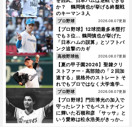
を西武、日本ハムは逆転できる
か？ 鶴岡慎也が挙げる終盤戦
のキーマン３人
プロ野球
2026.08.07更新
【プロ野球】12球団最多本塁打
でも３位... 鶴岡慎也が挙げた
「日本ハムの誤算」とソフトバ
ンク追撃のカギ
高校野球他
2026.08.07更新
【夏の甲子園2026】聖隷クリ
ストファー・高部陸の「２回加
速する」規格外のストレート そ
れでもプロではなく大学進学を
選ぶ理由
プロ野球
2026.08.07更新
【プロ野球】門田博光の加入で
守ったレフトでもベストナイン
に輝いた石嶺和彦 「サッサ」と
いう愛称は松永浩美がきっか
け？