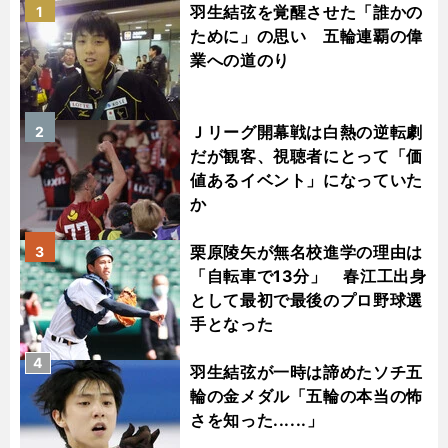
羽生結弦を覚醒させた「誰かの
1
ために」の思い 五輪連覇の偉
業への道のり
Ｊリーグ開幕戦は白熱の逆転劇
2
だが観客、視聴者にとって「価
値あるイベント」になっていた
か
栗原陵矢が無名校進学の理由は
3
「自転車で13分」 春江工出身
として最初で最後のプロ野球選
手となった
4
羽生結弦が一時は諦めたソチ五
輪の金メダル「五輪の本当の怖
さを知った......」