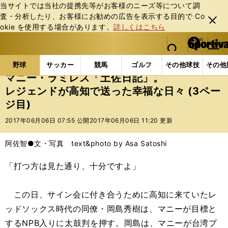
当サイトでは当社の提携先等がお客様のニーズ等について調
査・分析したり、お客様にお勧めの広告を表⽰する⽬的で Co
閉じ
okie を使⽤する場合があります。
詳しくはこちら
る
マイペ
web Sportiva (webスポルティーバ)
検索
メニュ
we
ー
野球の記事一覧
プロ野球
マニー・ラミレス「土佐
b
ジ
野球
サッカー
競馬
ゴルフ
その他球技
その他
ス
マニー・ラミレス「土佐日記」。
ポ
レジェンドが高知で送った幸福な日々 (3ペー
ル
ジ目)
テ
ィ
2017年06月06日 07:55 公開
2017年06月06日 11:20 更新
ー
バ
阿佐智●文・写真 text&photo by Asa Satoshi
「打つ方は見た通り、十分ですよ」
この日、サイン会に付き合うために高知に来ていたレ
ッドソックス時代の同僚・岡島秀樹は、マニーが目標と
するNPB入りに太鼓判を押す。岡島は、マニーが台湾プ