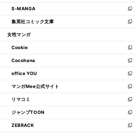
開
ウ
ン
ウ
し
S-MANGA
く
で
ド
ィ
い
新
開
ウ
ン
ウ
し
集英社コミック文庫
く
で
ド
ィ
い
新
開
ウ
ン
ウ
し
女性マンガ
く
で
ド
ィ
い
開
ウ
ン
ウ
Cookie
く
で
ド
ィ
新
開
ウ
ン
し
Cocohana
く
で
ド
い
新
開
ウ
ウ
し
office YOU
く
で
ィ
い
新
開
ン
ウ
し
マンガMee公式サイト
く
ド
ィ
い
新
ウ
ン
ウ
し
リマコミ
で
ド
ィ
い
新
開
ウ
ン
ウ
し
ジャンプTOON
く
で
ド
ィ
い
新
開
ウ
ン
ウ
し
ZEBRACK
く
で
ド
ィ
い
新
開
ウ
ン
ウ
し