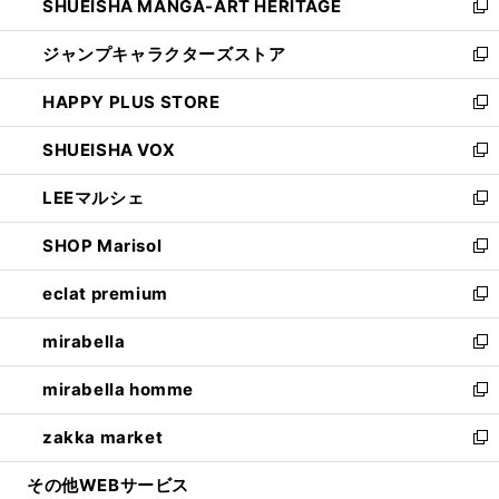
SHUEISHA MANGA-ART HERITAGE
く
で
い
新
開
ウ
し
ジャンプキャラクターズストア
く
ィ
い
新
ン
ウ
し
HAPPY PLUS STORE
ド
ィ
い
新
ウ
ン
ウ
し
SHUEISHA VOX
で
ド
ィ
い
新
開
ウ
ン
ウ
し
LEEマルシェ
く
で
ド
ィ
い
新
開
ウ
ン
ウ
し
SHOP Marisol
く
で
ド
ィ
い
新
開
ウ
ン
ウ
し
eclat premium
く
で
ド
ィ
い
新
開
ウ
ン
ウ
し
mirabella
く
で
ド
ィ
い
新
開
ウ
ン
ウ
し
mirabella homme
く
で
ド
ィ
い
新
開
ウ
ン
ウ
し
zakka market
く
で
ド
ィ
い
新
開
ウ
ン
ウ
し
その他WEBサービス
く
で
ド
ィ
い