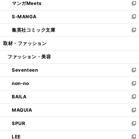
マンガMeets
く
で
ド
ィ
い
新
開
ウ
ン
ウ
し
S-MANGA
く
で
ド
ィ
い
新
開
ウ
ン
ウ
し
集英社コミック文庫
く
で
ド
ィ
い
新
開
ウ
ン
ウ
し
取材・ファッション
く
で
ド
ィ
い
開
ウ
ン
ウ
ファッション・美容
く
で
ド
ィ
開
ウ
ン
Seventeen
く
で
ド
新
開
ウ
し
non-no
く
で
い
新
開
ウ
し
BAILA
く
ィ
い
新
ン
ウ
し
MAQUIA
ド
ィ
い
新
ウ
ン
ウ
し
SPUR
で
ド
ィ
い
新
開
ウ
ン
ウ
し
LEE
く
で
ド
ィ
い
新