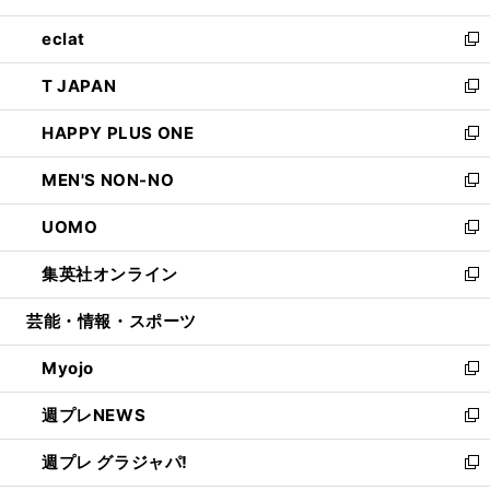
開
ウ
ン
ウ
し
eclat
く
で
ド
ィ
い
新
開
ウ
ン
ウ
し
T JAPAN
く
で
ド
ィ
い
新
開
ウ
ン
ウ
し
HAPPY PLUS ONE
く
で
ド
ィ
い
新
開
ウ
ン
ウ
し
MEN'S NON-NO
く
で
ド
ィ
い
新
開
ウ
ン
ウ
し
UOMO
く
で
ド
ィ
い
新
開
ウ
ン
ウ
し
集英社オンライン
く
で
ド
ィ
い
新
開
ウ
ン
ウ
し
芸能・情報・スポーツ
く
で
ド
ィ
い
開
ウ
ン
ウ
Myojo
く
で
ド
ィ
新
開
ウ
ン
し
週プレNEWS
く
で
ド
い
新
開
ウ
ウ
し
週プレ グラジャパ!
く
で
ィ
い
新
開
ン
ウ
し