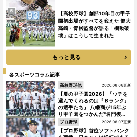
5
【高校野球】創部10年目の甲子
園初出場がすべてを変えた 健大
高崎・青栁監督が語る「機動破
壊」はこうして生まれた
もっと見る
各スポーツコラム記事
高校野球他
2026.08.08更新
【夏の甲子園2026】「ウチを
選んでくれるのは『Ｂランク』
の選手たち」 八幡商が15年ぶ
り甲子園をつかんだ"名門復
活"の舞台裏
プロ野球
2026.08.07更新
【プロ野球】首位ソフトバンク