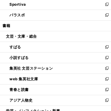
Sportiva
く
ド
ィ
い
新
ウ
ン
ウ
し
パラスポ
で
ド
ィ
い
新
開
ウ
ン
ウ
し
書籍
く
で
ド
ィ
い
開
ウ
ン
ウ
文芸・文庫・総合
く
で
ド
ィ
開
ウ
ン
すばる
く
で
ド
新
開
ウ
し
小説すばる
く
で
い
新
開
ウ
し
集英社 文芸ステーション
く
ィ
い
新
ン
ウ
し
web 集英社文庫
ド
ィ
い
新
ウ
ン
ウ
し
青春と読書
で
ド
ィ
い
新
開
ウ
ン
ウ
し
アジア人物史
く
で
ド
ィ
い
新
開
ウ
ン
ウ
し
学芸・ノンフィクション・新書
く
で