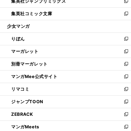
集英社ジャンプリミックス
く
で
ド
ィ
い
新
開
ウ
ン
ウ
し
集英社コミック文庫
く
で
ド
ィ
い
新
開
ウ
ン
ウ
し
少女マンガ
く
で
ド
ィ
い
開
ウ
ン
ウ
りぼん
く
で
ド
ィ
新
開
ウ
ン
し
マーガレット
く
で
ド
い
新
開
ウ
ウ
し
別冊マーガレット
く
で
ィ
い
新
開
ン
ウ
し
マンガMee公式サイト
く
ド
ィ
い
新
ウ
ン
ウ
し
リマコミ
で
ド
ィ
い
新
開
ウ
ン
ウ
し
ジャンプTOON
く
で
ド
ィ
い
新
開
ウ
ン
ウ
し
ZEBRACK
く
で
ド
ィ
い
新
開
ウ
ン
ウ
し
マンガMeets
く
で
ド
ィ
い
新