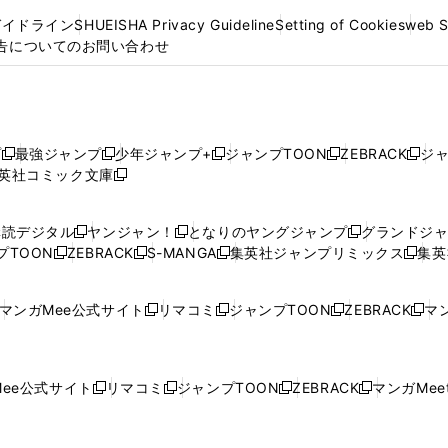
ガイドライン
SHUEISHA Privacy Guideline
Setting of Cookies
web 
告についてのお問い合わせ
プ
最強ジャンプ
少年ジャンプ+
ジャンプTOON
ZEBRACK
ジ
新
新
新
新
新
英社コミック文庫
し
新
し
し
し
し
い
い
し
い
い
い
ウ
ウ
い
ウ
ウ
ウ
購読デジタル
ヤンジャン！
となりのヤングジャンプ
グランドジ
新
新
新
ィ
ィ
ウ
ィ
ィ
ィ
プTOON
ZEBRACK
S-MANGA
集英社ジャンプリミックス
集英
新
し
新
し
新
し
新
ン
ン
ィ
ン
ン
ン
し
い
し
い
し
い
し
ド
ド
ン
ド
ド
ド
い
ウ
い
ウ
い
ウ
い
ウ
ウ
ド
ウ
ウ
ウ
マンガMee公式サイト
リマコミ
ジャンプTOON
ZEBRACK
マン
新
新
新
新
ウ
ィ
ウ
ィ
ウ
ィ
ウ
で
で
ウ
で
で
で
し
し
し
し
し
ィ
ン
ィ
ン
ィ
ン
ィ
開
開
で
開
開
開
い
い
い
い
い
ン
ド
ン
ド
ン
ド
ン
く
く
開
く
く
く
ウ
ウ
ウ
ウ
ウ
ド
ウ
ド
ウ
ド
ウ
ド
ee公式サイト
リマコミ
ジャンプTOON
ZEBRACK
マンガMeet
く
新
新
新
新
ィ
ィ
ィ
ィ
ィ
ウ
で
ウ
で
ウ
で
ウ
し
し
し
し
ン
ン
ン
ン
ン
で
開
で
開
で
開
で
い
い
い
い
ド
ド
ド
ド
ド
開
く
開
く
開
く
開