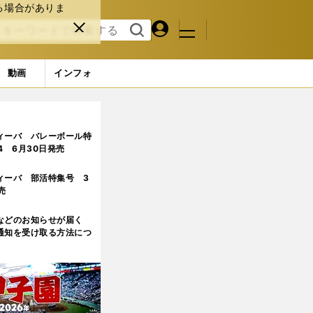
る場合がありま
マイペ
閉じ
検索
メニュ
ー
る
す
ジ
る
動画
インフォ
ィーバ バレーボール特
.4 6月30日発売
ィーバ 部活特集号 3
売
などのお知らせが届く
通知を受け取る方法につ