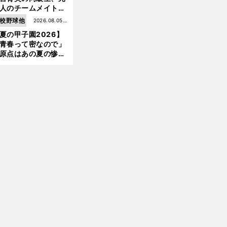
けた
人のチームメイト、
師と教え子...聖地で
校野球他
2026.08.05更
差する運命の再会
夏の甲子園2026】
新
青春って密なので」
前
原点はあの夏の惨敗
へ
台育英・須江航が明
す"日本一1000日計
"のすべて