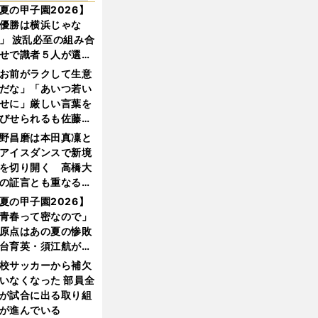
夏の甲子園2026】
優勝は横浜じゃな
」 波乱必至の組み合
せで識者５人が選ん
優勝校はここだ！
お前がラクして生意
だな」「あいつ若い
せに」厳しい言葉を
びせられるも佐藤慎
郎が貫いた誇りとフ
野昌磨は本田真凜と
ンへの思い
アイスダンスで新境
を切り開く 高橋大
の証言とも重なる課
と楽しさ
夏の甲子園2026】
青春って密なので」
原点はあの夏の惨敗
台育英・須江航が明
す"日本一1000日計
校サッカーから補欠
"のすべて
いなくなった 部員全
が試合に出る取り組
が進んでいる