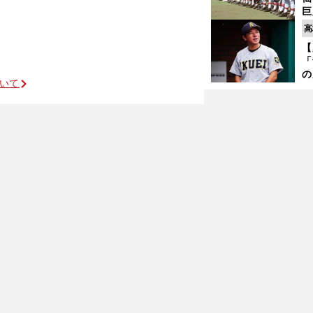
受
巨
恩
高
交
【
「
の
暴投のガンちゃんを救った先輩捕手たちの気づかい
ついて
仙
か
画