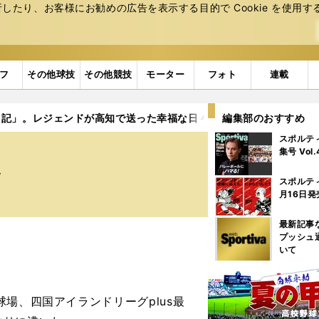
たり、お客様にお勧めの広告を表⽰する⽬的で Cookie を使⽤す
フ
その他球技
その他競技
モーター
フォト
連載
日記」。レジェンドが高知で送った幸福な日々
編集部のおすすめ
スポルテ
集号 Vol
々
スポルテ
月16日発
最新記事
プッシュ
いて
場、四国アイランドリーグplus最