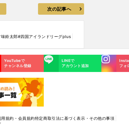
次の記事へ
古味鈴太郎
#四国アイランドリーグplus
Instagra
LINE
YouTubeで
LINEで
Inst
m
チャンネル登録
アカウント追加
フォ
利用規約・会員規約
特定商取引法に基づく表示・その他の事項
プ