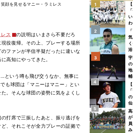
、笑顔を見せるマニー・ラミレス
【
1
「
い
わ
だ
「
2
ミレス
の説明はいまさら不要だろ
気
に現役復帰。その上、プレーする場所
く
浴
どのファンが半信半疑だったに違いな
太
宇
3
当に高知にやってきた。
ァ
の
地
...という噂も飛び交うなか、無事に
輔
4
題
れでも球団は「マニーはマニー」とい
【
「
せた。そんな球団の姿勢に気をよくし
の
仙
5
か
高
画
初の打席で三振したあと、振り逃げを
が
員
けど、それこそが全力プレーの証拠で
み