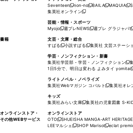
ウ
い
ウ
ウ
ウ
ド
ウ
ド
Seventeen
non-no
BAILA
MAQUIA
S
く
く
新
新
新
新
ィ
ウ
ィ
ィ
で
ウ
で
ウ
集英社オンライン
し
新
し
し
し
ン
ィ
ン
ン
開
で
開
で
い
し
い
い
い
ド
ン
ド
ド
芸能・情報・スポーツ
く
開
く
開
ウ
い
ウ
ウ
ウ
ウ
ド
ウ
ウ
Myojo
週プレNEWS
週プレ グラジャパ!
く
く
新
新
新
ィ
ウ
ィ
ィ
ィ
で
ウ
で
で
し
し
ン
ィ
ン
ン
ン
書籍
文芸・文庫・総合
開
で
開
開
い
い
ド
ン
ド
ド
ド
すばる
小説すばる
集英社 文芸ステーシ
く
開
く
く
新
新
ウ
ウ
ウ
ド
ウ
ウ
ウ
く
し
し
ィ
ィ
学芸・ノンフィクション・新書
で
ウ
で
で
で
い
い
ン
ン
集英社学芸部 - 学芸・ノンフィクション
開
で
開
開
開
新
ウ
ウ
ド
ド
1日5分で、明日は変わる よみタイ yomitai
く
開
く
く
く
し
新
ィ
ィ
ウ
ウ
く
い
ン
ン
ライトノベル・ノベライズ
で
で
ウ
ド
ド
集英社Webマガジン コバルト
集英社オレ
開
開
新
ィ
ウ
ウ
く
く
し
ン
キッズ
で
で
い
ド
集英社みらい文庫
集英社の児童図書 S-KID
開
開
新
ウ
ウ
く
く
し
ィ
オンラインストア・
オンラインストア
で
い
ン
その他WEBサービス
OTO
SHUEISHA MANGA-ART HERITAGE
開
新
ウ
ド
LEEマルシェ
SHOP Marisol
eclat prem
く
し
新
新
ィ
ウ
い
し
し