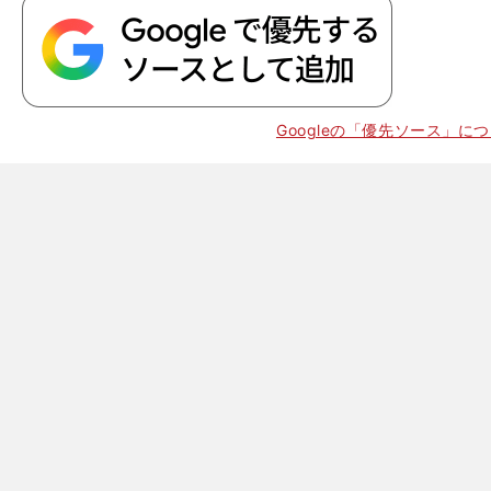
】
Googleの「優先ソース」に