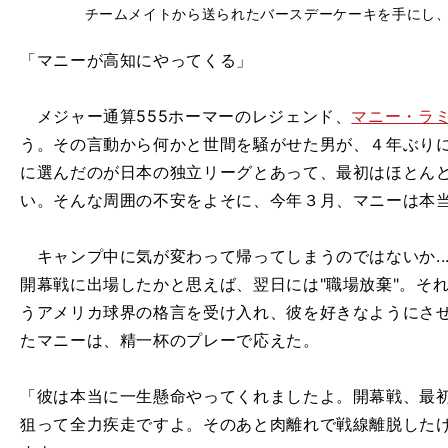
チームメイトから送られたバースデーケーキを手にし
「マニーが高知にやってくる」
メジャー通算555ホーマーのレジェンド、
マニー・ラ
う。その言動から何かと世間を騒がせた男が、４年ぶり
に選んだのが日本の独立リーグとあって、最初はほとん
い。そんな周囲の不安をよそに、今年３月、マニーは本
キャンプ中に気が変わって帰ってしまうのではないか...
開幕戦に出場したかと思えば、翌日には"職場放棄"。そ
うアメリカ球界の格言を受け入れ、彼を好きなようにさ
たマニーは、精一杯のプレーで応えた。
「彼は本当に一生懸命やってくれましたよ。開幕戦、最
狙って全力疾走ですよ。そのあと肉離れで戦線離脱した