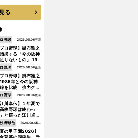
見る
事
ロ野球
2026.08.06更新
プロ野球】掛布雅之
指摘する「今の阪神
足りないもの」 198
年のチームよりもつ
ロ野球
2026.08.06更新
がりを感じない
プロ野球】掛布雅之
1985年と今の阪神
線を比較 強力クリ
ンナップと、チーム
ロ野球
2026.08.06更新
「大きな違い」を語
江川卓伝】１年夏で
た
高校野球は終わっ
」と悟った江川卓の
え投手は、公式戦わ
校野球他
2026.08.05更
か16イニングの登板
夏の甲子園2026】
新
大洋から２位指名を
台育英の同級生、元