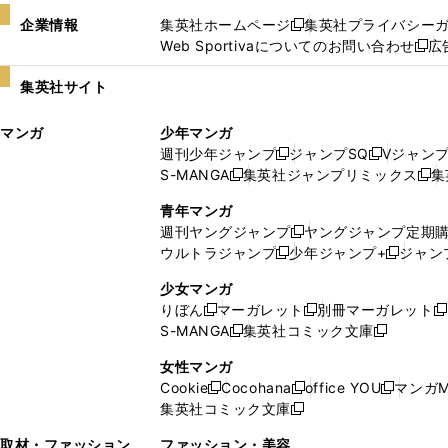
企業情報
集英社ホームページ
集英社プライバシー
新
Web Sportivaについてのお問い合わせ
広
し
新
い
し
集英社サイト
ウ
い
ィ
ウ
マンガ
少年マンガ
ン
ィ
週刊少年ジャンプ
ジャンプSQ
Vジャン
ド
ン
新
新
S-MANGA
集英社ジャンプリミックス
集
ウ
ド
新
し
し
新
で
ウ
し
い
い
し
青年マンガ
開
で
い
ウ
ウ
い
週刊ヤングジャンプ
ヤングジャンプ定期
新
く
開
ウ
ィ
ィ
ウ
ウルトラジャンプ
少年ジャンプ+
ジャン
新
し
新
く
ィ
ン
ン
ィ
し
い
し
ン
ド
ド
ン
少女マンガ
い
ウ
い
ド
ウ
ウ
ド
りぼん
マーガレット
別冊マーガレット
新
新
新
ウ
ィ
ウ
ウ
で
で
ウ
S-MANGA
集英社コミック文庫
し
新
し
新
ィ
ン
ィ
で
開
開
で
い
し
い
し
ン
ド
ン
女性マンガ
開
く
く
開
ウ
い
ウ
い
ド
ウ
ド
Cookie
Cocohana
office YOU
マンガM
く
く
新
新
新
ィ
ウ
ィ
ウ
ウ
で
ウ
集英社コミック文庫
し
新
し
し
ン
ィ
ン
ィ
で
開
で
い
し
い
い
ド
ン
ド
ン
取材・ファッション
ファッション・美容
開
く
開