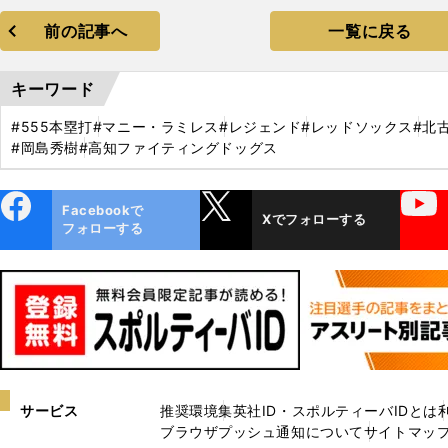
前の記事へ
一覧に戻る
キーワード
#555本塁打
#マニー・ラミレス
#レジェンド
#レッドソックス
#北
#岡島秀樹
#高知ファイティングドッグス
ebo
X
YouTube
Facebookで
Xでフォローする
ok
フォローする
サービス
推奨環境
集英社ID・スポルティーバIDとは
ブラウザプッシュ通知について
サイトマッ