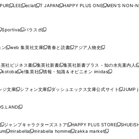
ウ
ウ
ウ
ウ
ウ
ウ
ウ
ウ
ウ
PUR
LEE
eclat
T JAPAN
HAPPY PLUS ONE
MEN'S NON-
く
く
く
く
新
新
新
新
新
ィ
ィ
ィ
ィ
で
で
で
で
で
し
し
し
し
し
ン
ン
ン
ン
開
開
開
開
開
い
い
い
い
い
ド
ド
ド
ド
く
く
く
く
く
ウ
ウ
ウ
ウ
ウ
ウ
ウ
ウ
ウ
Sportiva
パラスポ
新
新
ィ
ィ
ィ
ィ
ィ
で
で
で
で
し
し
し
ン
ン
ン
ン
ン
開
開
開
開
い
い
い
ド
ド
ド
ド
ド
ョン
web 集英社文庫
青春と読書
アジア人物史
く
く
く
く
新
新
新
新
ウ
ウ
ウ
ウ
ウ
ウ
ウ
ウ
し
し
し
し
ィ
ィ
ィ
で
で
で
で
で
い
い
い
い
ン
ン
ン
集英社ビジネス書
集英社新書
集英社新書プラス - 知の水先案内人
開
開
開
開
開
新
新
新
ウ
ウ
ウ
ウ
ド
ド
ド
kotoba
e!集英社
情報・知識＆オピニオン imidas
く
く
く
く
く
新
し
新
し
新
ィ
ィ
ィ
ィ
ウ
ウ
ウ
し
し
い
し
い
し
ン
ン
ン
ン
で
で
で
い
い
ウ
い
ウ
い
ド
ド
ド
ド
ンジ文庫
シフォン文庫
ダッシュエックス文庫公式サイト
JUMP 
開
開
開
新
新
新
ウ
ウ
ィ
ウ
ィ
ウ
ウ
ウ
ウ
ウ
く
く
く
し
し
し
ィ
ィ
ン
ィ
ン
ィ
で
で
で
で
い
い
い
ン
ン
ド
ン
ド
ン
S.LAND
開
開
開
開
新
ウ
ウ
ウ
ド
ド
ウ
ド
ウ
ド
く
く
く
く
し
ィ
ィ
ィ
ウ
ウ
で
ウ
で
ウ
い
ン
ン
ン
ジャンプキャラクターズストア
HAPPY PLUS STORE
SHUEIS
で
で
開
で
開
で
新
新
新
ウ
ド
ド
ド
ium
mirabella
mirabella homme
zakka market
開
開
く
開
く
開
し
新
新
新
し
新
し
ィ
ウ
ウ
ウ
く
く
く
く
い
し
し
い
し
し
い