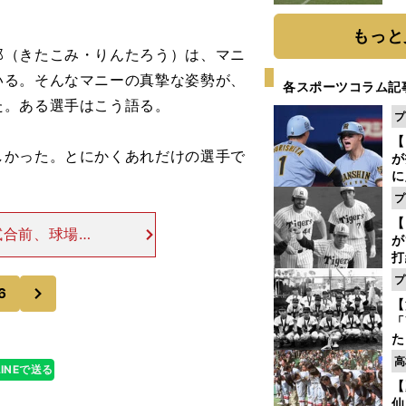
もっと
（きたこみ・りんたろう）は、マニ
いる。そんなマニーの真摯な姿勢が、
各スポーツコラム記
た。ある選手はこう語る。
プ
【
しかった。とにかくあれだけの選手で
が
に
5
プ
な
【
試合前、球場ス
が
会"が行なわれ
打
あろうと、若い
ー
プ
次
の
6
【
っ
「
た
控
高
LINEで送る
ず
【
で
仙