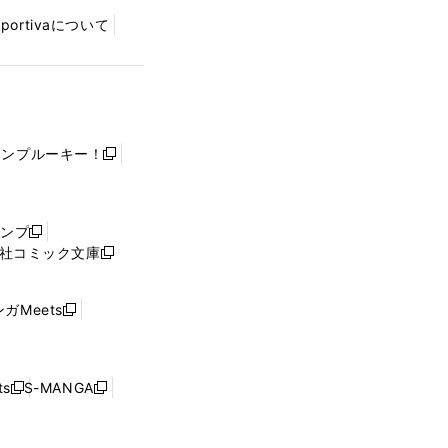
Sportivaについて
ャンプルーキー！
新
し
い
ウ
ャンプ
新
ィ
社コミック文庫
し
新
ン
い
し
ド
ウ
い
ウ
ガMeets
新
ィ
ウ
で
し
ン
ィ
開
い
ド
ン
く
ウ
ウ
ド
s
S-MANGA
新
新
ィ
で
ウ
し
し
ン
開
で
い
い
ド
く
開