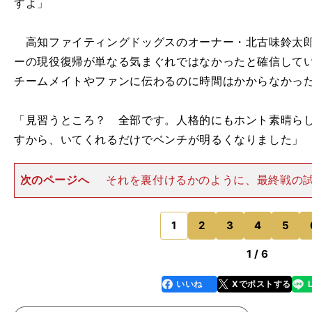
すよ」
高知ファイティングドッグスのオーナー・北古味鈴太郎
ーの現役復帰が単なる気まぐれではなかったと確信して
チームメイトやファンに伝わるのに時間はかからなかっ
「見習うところ？ 全部です。人格的にもホント素晴ら
すから、いてくれるだけでベンチが明るくなりました」
次のページへ
それを裏付けるかのように、最終戦の
タンド裏のストレッチスペースでは、ひと足早い"サイン
ていた。おそらくこの日がマニーとの最後の日になるで
選手たちがあいさつをし
1
2
3
4
5
のページへ
1 / 6
いいね
Xでポストする
line
faceboo
x
k