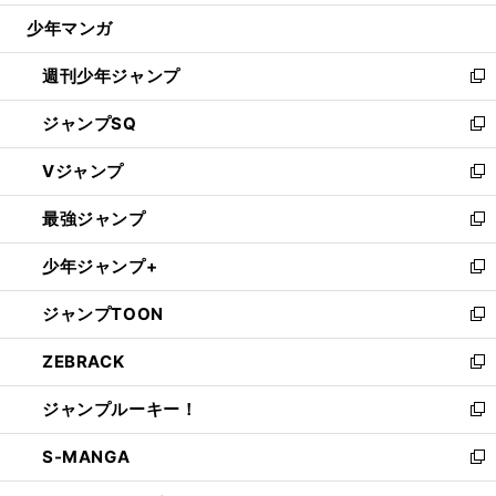
ウ
じ
少年マンガ
で
る
開
週刊少年ジャンプ
く
新
し
ジャンプSQ
い
新
ウ
し
Vジャンプ
ィ
い
新
ン
ウ
し
最強ジャンプ
ド
ィ
い
新
ウ
ン
ウ
し
少年ジャンプ+
で
ド
ィ
い
新
開
ウ
ン
ウ
し
ジャンプTOON
く
で
ド
ィ
い
新
開
ウ
ン
ウ
し
ZEBRACK
く
で
ド
ィ
い
新
開
ウ
ン
ウ
し
ジャンプルーキー！
く
で
ド
ィ
い
新
開
ウ
ン
ウ
し
S-MANGA
く
で
ド
ィ
い
新
開
ウ
ン
ウ
し