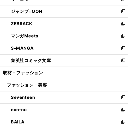
新
開
ウ
ン
ウ
し
ジャンプTOON
く
で
ド
ィ
い
新
開
ウ
ン
ウ
し
ZEBRACK
く
で
ド
ィ
い
新
開
ウ
ン
ウ
し
マンガMeets
く
で
ド
ィ
い
新
開
ウ
ン
ウ
し
S-MANGA
く
で
ド
ィ
い
新
開
ウ
ン
ウ
し
集英社コミック文庫
く
で
ド
ィ
い
新
開
ウ
ン
ウ
し
取材・ファッション
く
で
ド
ィ
い
開
ウ
ン
ウ
ファッション・美容
く
で
ド
ィ
開
ウ
ン
Seventeen
く
で
ド
新
開
ウ
し
non-no
く
で
い
新
開
ウ
し
BAILA
く
ィ
い
新