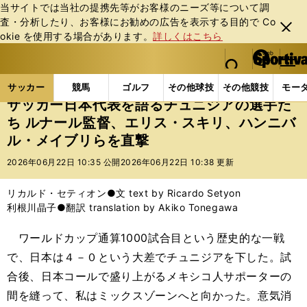
当サイトでは当社の提携先等がお客様のニーズ等について調
査・分析したり、お客様にお勧めの広告を表⽰する⽬的で Co
閉じ
okie を使⽤する場合があります。
詳しくはこちら
る
マイペ
web Sportiva (webスポルティーバ)
検索
メニュ
we
ー
サッカーの記事一覧
サッカー代表
日本代表
サ
b
ジ
サッカー
競馬
ゴルフ
その他球技
その他競技
モー
ス
サッカー日本代表を語るチュニジアの選手た
ポ
ち ルナール監督、エリス・スキリ、ハンニバ
ル
ル・メイブリらを直撃
テ
ィ
2026年06月22日 10:35 公開
2026年06月22日 10:38 更新
ー
バ
リカルド・セティオン●文 text by Ricardo Setyon
利根川晶子●翻訳 translation by Akiko Tonegawa
ワールドカップ通算1000試合目という歴史的な一戦
で、日本は４－０という大差でチュニジアを下した。試
合後、日本コールで盛り上がるメキシコ人サポーターの
間を縫って、私はミックスゾーンへと向かった。意気消