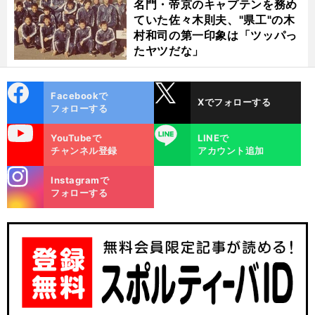
名門・帝京のキャプテンを務め
ていた佐々木則夫、"県工"の木
村和司の第一印象は「ツッパっ
たヤツだな」
cebo
X
Facebookで
Xでフォローする
ok
フォローする
uTube
LINE
YouTubeで
LINEで
チャンネル登録
アカウント追加
stagra
Instagramで
m
フォローする