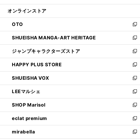
開
ン
ウ
オンラインストア
く
ド
ィ
ウ
ン
OTO
で
ド
新
開
ウ
し
SHUEISHA MANGA-ART HERITAGE
く
で
い
新
開
ウ
し
ジャンプキャラクターズストア
く
ィ
い
新
ン
ウ
し
HAPPY PLUS STORE
ド
ィ
い
新
ウ
ン
ウ
し
SHUEISHA VOX
で
ド
ィ
い
新
開
ウ
ン
ウ
し
LEEマルシェ
く
で
ド
ィ
い
新
開
ウ
ン
ウ
し
SHOP Marisol
く
で
ド
ィ
い
新
開
ウ
ン
ウ
し
eclat premium
く
で
ド
ィ
い
新
開
ウ
ン
ウ
し
mirabella
く
で
ド
ィ
い
新
開
ウ
ン
ウ
し