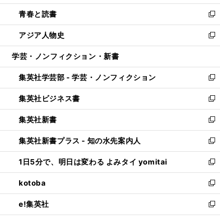
ウ
ン
ウ
し
青春と読書
で
ド
ィ
い
新
開
ウ
ン
ウ
し
アジア人物史
く
で
ド
ィ
い
新
開
ウ
ン
ウ
し
学芸・ノンフィクション・新書
く
で
ド
ィ
い
開
ウ
ン
ウ
集英社学芸部 - 学芸・ノンフィクション
く
で
ド
ィ
新
開
ウ
ン
し
集英社ビジネス書
く
で
ド
い
新
開
ウ
ウ
し
集英社新書
く
で
ィ
い
新
開
ン
ウ
し
集英社新書プラス - 知の水先案内人
く
ド
ィ
い
新
ウ
ン
ウ
し
1日5分で、明日は変わる よみタイ yomitai
で
ド
ィ
い
新
開
ウ
ン
ウ
し
kotoba
く
で
ド
ィ
い
新
開
ウ
ン
ウ
し
e!集英社
く
で
ド
ィ
い
新
開
ウ
ン
ウ
し