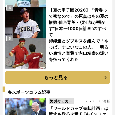
4
【夏の甲子園2026】「青春っ
て密なので」の原点はあの夏の
惨敗 仙台育英・須江航が明か
す"日本一1000日計画"のすべ
て
5
錦織圭とダブルスを組んで「や
っぱ、すごいなこの人」 明る
い表情と言葉で内山靖崇の迷い
を払ってくれた
もっと見る
各スポーツコラム記事
海外サッカー
2026.08.05更新
「ワールドカップ売却計画」は
断念も残る火種 FIFAインファ