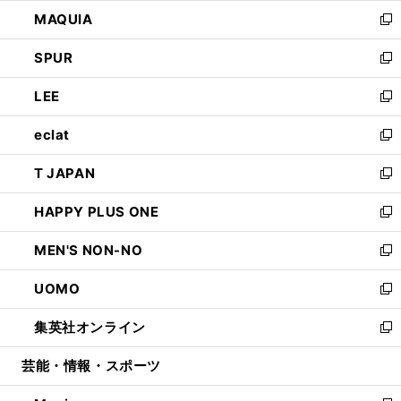
ン
ウ
し
MAQUIA
ド
ィ
い
新
ウ
ン
ウ
し
SPUR
で
ド
ィ
い
新
開
ウ
ン
ウ
し
LEE
く
で
ド
ィ
い
新
開
ウ
ン
ウ
し
eclat
く
で
ド
ィ
い
新
開
ウ
ン
ウ
し
T JAPAN
く
で
ド
ィ
い
新
開
ウ
ン
ウ
し
HAPPY PLUS ONE
く
で
ド
ィ
い
新
開
ウ
ン
ウ
し
MEN'S NON-NO
く
で
ド
ィ
い
新
開
ウ
ン
ウ
し
UOMO
く
で
ド
ィ
い
新
開
ウ
ン
ウ
し
集英社オンライン
く
で
ド
ィ
い
新
開
ウ
ン
ウ
し
芸能・情報・スポーツ
く
で
ド
ィ
い
開
ウ
ン
ウ