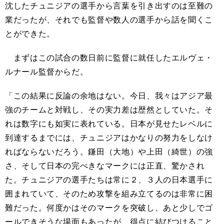
沈したチュニジアの選手から言葉を引き出すのは至難の
業だったが、それでも監督や数人の選手から話を聞くこ
とができた。
まずはこの試合の数日前に監督に就任したエルヴェ・
ルナール監督からだ。
「この結果に反論の余地はない。今日、我々はアジア最
強のチームと対戦し、その実力差は歴然としていた。そ
れは数字にも如実に表れている。日本が見せたレベルに
到達するまでには、チュニジアはかなりの努力をしなけ
ればならないだろう。鎌田（大地）や上田（綺世）の強
さ、そして日本の完ぺきなマークには正直、驚かされ
た。チュニジアの選手たちは常に２、３人の日本選手に
囲まれていて、そのため攻撃を組み立てるのは非常に困
難だった。何度かはそのマークを突破し、あと少しでゴ
ールできそうな場面もあったが、得点に結びつけること