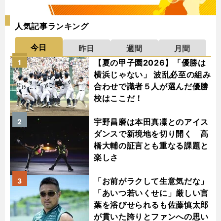
人気記事ランキング
今日
昨日
週間
月間
【夏の甲子園2026】「優勝は
1
横浜じゃない」 波乱必至の組み
合わせで識者５人が選んだ優勝
校はここだ！
宇野昌磨は本田真凜とのアイス
2
ダンスで新境地を切り開く 高
橋大輔の証言とも重なる課題と
楽しさ
「お前がラクして生意気だな」
3
「あいつ若いくせに」厳しい言
葉を浴びせられるも佐藤慎太郎
が貫いた誇りとファンへの思い