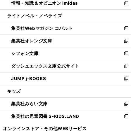
情報・知識＆オピニオン imidas
く
で
ド
ィ
い
新
開
ウ
ン
ウ
し
ライトノベル・ノベライズ
く
で
ド
ィ
い
開
ウ
ン
ウ
集英社Webマガジン コバルト
く
で
ド
ィ
新
開
ウ
ン
し
集英社オレンジ文庫
く
で
ド
い
新
開
ウ
ウ
し
シフォン文庫
く
で
ィ
い
新
開
ン
ウ
し
ダッシュエックス文庫公式サイト
く
ド
ィ
い
新
ウ
ン
ウ
し
JUMP j-BOOKS
で
ド
ィ
い
新
開
ウ
ン
ウ
し
キッズ
く
で
ド
ィ
い
開
ウ
ン
ウ
集英社みらい文庫
く
で
ド
ィ
新
開
ウ
ン
し
集英社の児童図書 S-KIDS.LAND
く
で
ド
い
新
開
ウ
ウ
し
オンラインストア・
その他WEBサービス
く
で
ィ
い