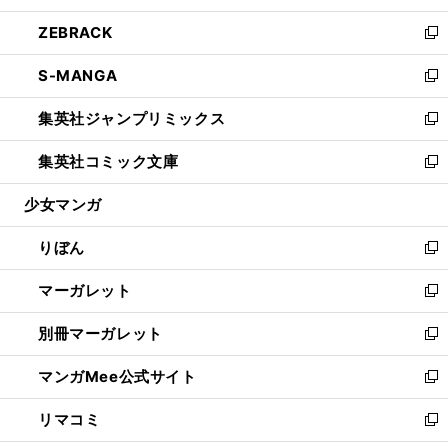
開
ウ
ン
ウ
し
ZEBRACK
く
で
ド
ィ
い
新
開
ウ
ン
ウ
し
S-MANGA
く
で
ド
ィ
い
新
開
ウ
ン
ウ
し
集英社ジャンプリミックス
く
で
ド
ィ
い
新
開
ウ
ン
ウ
し
集英社コミック文庫
く
で
ド
ィ
い
新
開
ウ
ン
ウ
し
少女マンガ
く
で
ド
ィ
い
開
ウ
ン
ウ
りぼん
く
で
ド
ィ
新
開
ウ
ン
し
マーガレット
く
で
ド
い
新
開
ウ
ウ
し
別冊マーガレット
く
で
ィ
い
新
開
ン
ウ
し
マンガMee公式サイト
く
ド
ィ
い
新
ウ
ン
ウ
し
リマコミ
で
ド
ィ
い
新
開
ウ
ン
ウ
し