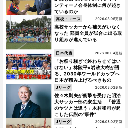
ンティーノ会長体制に何が起き
ているのか
高校・ユース
2026.08.05更新
高校サッカーから補欠がいなく
なった 部員全員が試合に出る取
り組みが進んでいる
日本代表
2026.08.04更新
「お祭り騒ぎで終わらせてはい
けない」林陵平×岩政大樹が語
る、2030年ワールドカップへ
日本が積み上げるべきもの
Jリーグ
2026.08.02更新
佐々木則夫が衝撃を受けた明治
大サッカー部の寮生活 「普通
のヤツとは違う」木村和司が起
こした伝説の"事件"
Jリーグ
2026.08.02更新