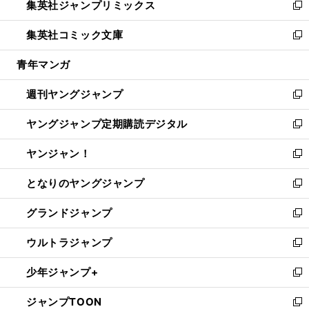
集英社ジャンプリミックス
く
で
ド
ィ
い
新
開
ウ
ン
ウ
し
集英社コミック文庫
く
で
ド
ィ
い
新
開
ウ
ン
ウ
し
青年マンガ
く
で
ド
ィ
い
開
ウ
ン
ウ
週刊ヤングジャンプ
く
で
ド
ィ
新
開
ウ
ン
し
ヤングジャンプ定期購読デジタル
く
で
ド
い
新
開
ウ
ウ
し
ヤンジャン！
く
で
ィ
い
新
開
ン
ウ
し
となりのヤングジャンプ
く
ド
ィ
い
新
ウ
ン
ウ
し
グランドジャンプ
で
ド
ィ
い
新
開
ウ
ン
ウ
し
ウルトラジャンプ
く
で
ド
ィ
い
新
開
ウ
ン
ウ
し
少年ジャンプ+
く
で
ド
ィ
い
新
開
ウ
ン
ウ
し
ジャンプTOON
く
で
ド
ィ
い
新