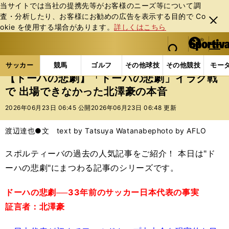
当サイトでは当社の提携先等がお客様のニーズ等について調
査・分析したり、お客様にお勧めの広告を表⽰する⽬的で Co
閉じ
okie を使⽤する場合があります。
詳しくはこちら
る
マイペ
web Sportiva (webスポルティーバ)
検索
メニュ
we
ー
サッカーの記事一覧
サッカー代表
日本代表
【
b
ジ
サッカー
競馬
ゴルフ
その他球技
その他競技
モー
ス
【ドーハの悲劇】「ドーハの悲劇」イラク戦
ポ
で 出場できなかった北澤豪の本音
ル
テ
2026年06月23日 06:45 公開
2026年06月23日 06:48 更新
ィ
ー
渡辺達也●文 text by Tatsuya Watanabe
photo by AFLO
バ
スポルティーバの過去の人気記事をご紹介！ 本日は"ド
ーハの悲劇"にまつわる記事のシリーズです。
ドーハの悲劇──33年前のサッカー日本代表の事実
証言者：北澤豪