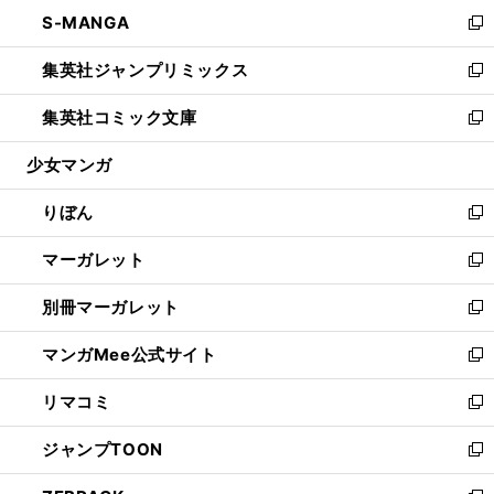
ン
ウ
し
S-MANGA
く
で
ド
ィ
い
新
開
ウ
ン
ウ
し
集英社ジャンプリミックス
く
で
ド
ィ
い
新
開
ウ
ン
ウ
し
集英社コミック文庫
く
で
ド
ィ
い
新
開
ウ
ン
ウ
し
少女マンガ
く
で
ド
ィ
い
開
ウ
ン
ウ
りぼん
く
で
ド
ィ
新
開
ウ
ン
し
マーガレット
く
で
ド
い
新
開
ウ
ウ
し
別冊マーガレット
く
で
ィ
い
新
開
ン
ウ
し
マンガMee公式サイト
く
ド
ィ
い
新
ウ
ン
ウ
し
リマコミ
で
ド
ィ
い
新
開
ウ
ン
ウ
し
ジャンプTOON
く
で
ド
ィ
い
新
開
ウ
ン
ウ
し