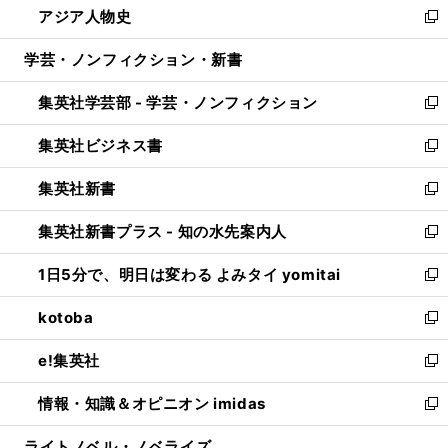
アジア人物史
く
で
ド
ィ
い
新
開
ウ
ン
ウ
し
学芸・ノンフィクション・新書
く
で
ド
ィ
い
開
ウ
ン
ウ
集英社学芸部 - 学芸・ノンフィクション
く
で
ド
ィ
新
開
ウ
ン
し
集英社ビジネス書
く
で
ド
い
新
開
ウ
ウ
し
集英社新書
く
で
ィ
い
新
開
ン
ウ
し
集英社新書プラス - 知の水先案内人
く
ド
ィ
い
新
ウ
ン
ウ
し
1日5分で、明日は変わる よみタイ yomitai
で
ド
ィ
い
新
開
ウ
ン
ウ
し
kotoba
く
で
ド
ィ
い
新
開
ウ
ン
ウ
し
e!集英社
く
で
ド
ィ
い
新
開
ウ
ン
ウ
し
情報・知識＆オピニオン imidas
く
で
ド
ィ
い
新
開
ウ
ン
ウ
し
ライトノベル・ノベライズ
く
で
ド