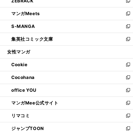
ZEBRACK
く
で
ド
ィ
い
新
開
ウ
ン
ウ
し
マンガMeets
く
で
ド
ィ
い
新
開
ウ
ン
ウ
し
S-MANGA
く
で
ド
ィ
い
新
開
ウ
ン
ウ
し
集英社コミック文庫
く
で
ド
ィ
い
新
開
ウ
ン
ウ
し
女性マンガ
く
で
ド
ィ
い
開
ウ
ン
ウ
Cookie
く
で
ド
ィ
新
開
ウ
ン
し
Cocohana
く
で
ド
い
新
開
ウ
ウ
し
office YOU
く
で
ィ
い
新
開
ン
ウ
し
マンガMee公式サイト
く
ド
ィ
い
新
ウ
ン
ウ
し
リマコミ
で
ド
ィ
い
新
開
ウ
ン
ウ
し
ジャンプTOON
く
で
ド
ィ
い
新