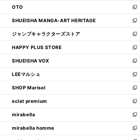
ウ
ン
OTO
で
ド
新
開
ウ
し
SHUEISHA MANGA-ART HERITAGE
く
で
い
新
開
ウ
し
ジャンプキャラクターズストア
く
ィ
い
新
ン
ウ
し
HAPPY PLUS STORE
ド
ィ
い
新
ウ
ン
ウ
し
SHUEISHA VOX
で
ド
ィ
い
新
開
ウ
ン
ウ
し
LEEマルシェ
く
で
ド
ィ
い
新
開
ウ
ン
ウ
し
SHOP Marisol
く
で
ド
ィ
い
新
開
ウ
ン
ウ
し
eclat premium
く
で
ド
ィ
い
新
開
ウ
ン
ウ
し
mirabella
く
で
ド
ィ
い
新
開
ウ
ン
ウ
し
mirabella homme
く
で
ド
ィ
い
新
開
ウ
ン
ウ
し