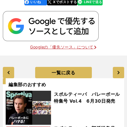
いいね
Xでポストする
LINEで送る
line
faceboo
x
k
Googleの「優先ソース」について
一覧に戻る
編集部のおすすめ
スポルティーバ バレーボール
特集号 Vol.4 6月30日発売