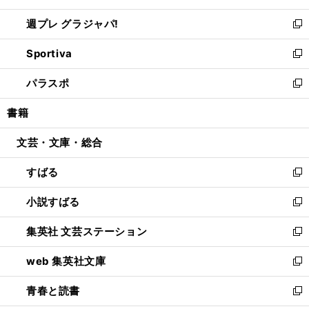
開
ウ
ウ
し
週プレ グラジャパ!
く
で
ィ
い
新
開
ン
ウ
し
Sportiva
く
ド
ィ
い
新
ウ
ン
ウ
し
パラスポ
で
ド
ィ
い
新
開
ウ
ン
ウ
し
書籍
く
で
ド
ィ
い
開
ウ
ン
ウ
文芸・文庫・総合
く
で
ド
ィ
開
ウ
ン
すばる
く
で
ド
新
開
ウ
し
小説すばる
く
で
い
新
開
ウ
し
集英社 文芸ステーション
く
ィ
い
新
ン
ウ
し
web 集英社文庫
ド
ィ
い
新
ウ
ン
ウ
し
青春と読書
で
ド
ィ
い
新
開
ウ
ン
ウ
し