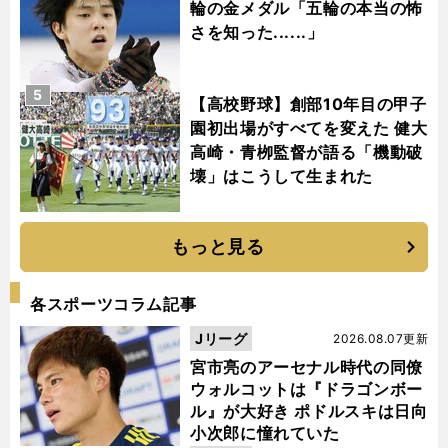
輪の金メダル「五輪の本当の怖
さを知った......」
5
【高校野球】創部10年目の甲子
園初出場がすべてを変えた 健大
高崎・青栁監督が語る「機動破
壊」はこうして生まれた
もっと見る
各スポーツコラム記事
Jリーグ
2026.08.07更新
宮市亮のアーセナル時代の同僚
ウォルコットは『ドラゴンボー
ル』が大好き ポドルスキは日向
小次郎に憧れていた