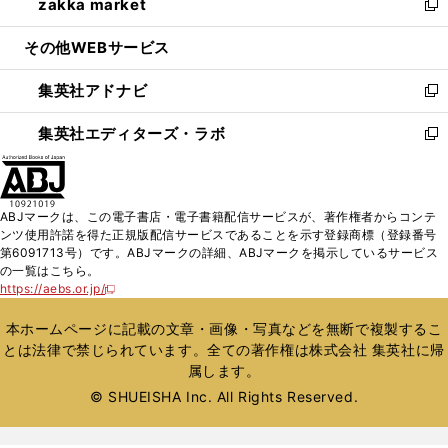
zakka market
く
で
ド
ィ
い
新
開
ウ
ン
ウ
し
その他WEBサービス
く
で
ド
ィ
い
開
ウ
ン
ウ
集英社アドナビ
く
で
ド
ィ
新
開
ウ
ン
し
集英社エディターズ・ラボ
く
で
ド
い
新
開
ウ
ウ
し
く
で
ィ
い
開
ン
ウ
ABJマークは、この電子書店・電子書籍配信サービスが、著作権者からコンテ
く
ド
ィ
ンツ使用許諾を得た正規版配信サービスであることを示す登録商標（登録番号
ウ
ン
第6091713号）です。ABJマークの詳細、ABJマークを掲示しているサービス
で
ド
の一覧はこちら。
開
ウ
https://aebs.or.jp/
新
く
で
し
い
開
本ホームページに記載の文章・画像・写真などを無断で複製するこ
ウ
く
とは法律で禁じられています。全ての著作権は株式会社 集英社に帰
ィ
属します。
ン
ド
© SHUEISHA Inc. All Rights Reserved.
ウ
で
開