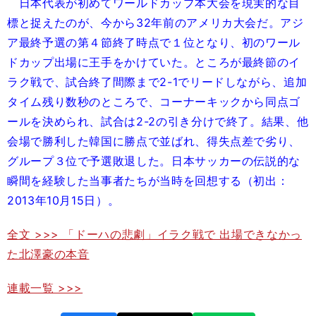
日本代表が初めてワールドカップ本大会を現実的な目
標と捉えたのが、今から32年前のアメリカ大会だ。アジ
ア最終予選の第４節終了時点で１位となり、初のワール
ドカップ出場に王手をかけていた。ところが最終節のイ
ラク戦で、試合終了間際まで2-1でリードしながら、追加
タイム残り数秒のところで、コーナーキックから同点ゴ
ールを決められ、試合は2-2の引き分けで終了。結果、他
会場で勝利した韓国に勝点で並ばれ、得失点差で劣り、
グループ３位で予選敗退した。日本サッカーの伝説的な
瞬間を経験した当事者たちが当時を回想する（初出：
2013年10月15日）。
全文 >>> 「ドーハの悲劇」イラク戦で 出場できなかっ
た北澤豪の本音
連載一覧 >>>