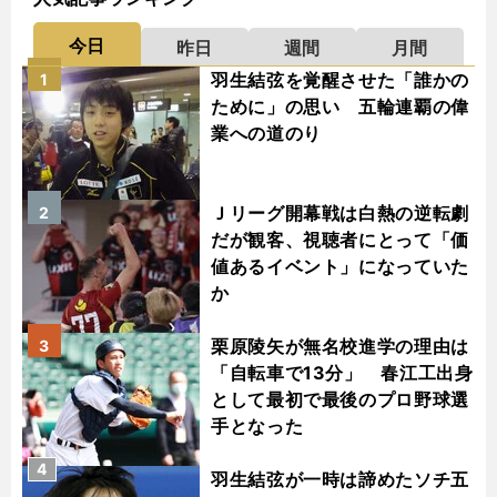
今日
昨日
週間
月間
羽生結弦を覚醒させた「誰かの
1
ために」の思い 五輪連覇の偉
業への道のり
Ｊリーグ開幕戦は白熱の逆転劇
2
だが観客、視聴者にとって「価
値あるイベント」になっていた
か
栗原陵矢が無名校進学の理由は
3
「自転車で13分」 春江工出身
として最初で最後のプロ野球選
手となった
4
羽生結弦が一時は諦めたソチ五