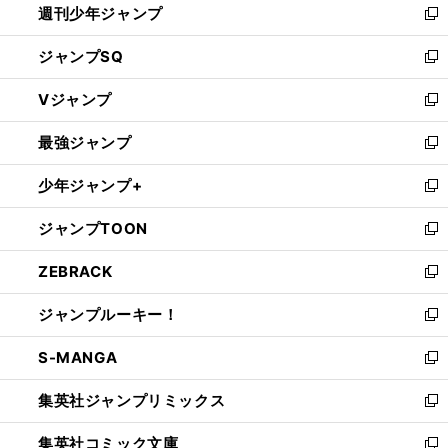
ッカー日本代表が格の違いを見せたチュニジア戦
４年前とは違う理想的なローテーションと
を見据えた
整
週刊少年ジャンプ
く
新
し
ジャンプSQ
い
新
ウ
し
Vジャンプ
ィ
い
新
ン
ウ
し
最強ジャンプ
ド
ィ
い
新
ウ
ン
ウ
し
少年ジャンプ+
で
ド
ィ
い
新
開
ウ
ン
ウ
し
ジャンプTOON
く
で
ド
ィ
い
新
開
ウ
ン
ウ
し
ZEBRACK
く
で
ド
ィ
い
新
開
ウ
ン
ウ
し
ジャンプルーキー！
く
で
ド
ィ
い
新
開
ウ
ン
ウ
し
S-MANGA
く
で
ド
ィ
い
新
開
ウ
ン
ウ
し
集英社ジャンプリミックス
く
で
ド
ィ
い
新
開
ウ
ン
ウ
し
集英社コミック文庫
く
で
ド
ィ
い
新