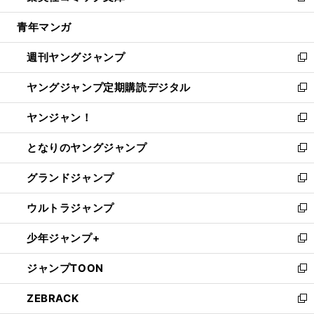
開
ウ
ン
ウ
し
青年マンガ
く
で
ド
ィ
い
開
ウ
ン
ウ
週刊ヤングジャンプ
く
で
ド
ィ
新
開
ウ
ン
し
ヤングジャンプ定期購読デジタル
く
で
ド
い
新
開
ウ
ウ
し
ヤンジャン！
く
で
ィ
い
新
開
ン
ウ
し
となりのヤングジャンプ
く
ド
ィ
い
新
ウ
ン
ウ
し
グランドジャンプ
で
ド
ィ
い
新
開
ウ
ン
ウ
し
ウルトラジャンプ
く
で
ド
ィ
い
新
開
ウ
ン
ウ
し
少年ジャンプ+
く
で
ド
ィ
い
新
開
ウ
ン
ウ
し
ジャンプTOON
く
で
ド
ィ
い
新
開
ウ
ン
ウ
し
ZEBRACK
く
で
ド
ィ
い
新
開
ウ