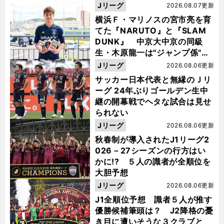
Jリーグ
2026.08.07更新
横浜Ｆ・マリノスの宮市亮を育
てた『NARUTO』と『SLAM
DUNK』 中京大中京の同級
生・木原龍一は"ジャンプ係"だ
った
Jリーグ
2026.08.06更新
サッカー日本代表と無縁のＪリ
ーグ 24年ぶりゴールデン生中
継の開幕戦でヘタな試合は見せ
られない
Jリーグ
2026.08.06更新
秋春制が導入されたJ1リーグ2
026－27シーズンの行方はい
かに!? ５人の識者が全順位を
大胆予想
Jリーグ
2026.08.06更新
J1全順位予想 識者５人が推す
優勝候補筆頭は？ J2降格の憂
き目に遭いそうな３クラブと