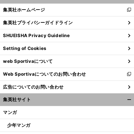
開
く/
集英社ホームページ
新
閉
し
じ
集英社プライバシーガイドライン
い
る
ウ
SHUEISHA Privacy Guideline
ィ
ン
Setting of Cookies
ド
ウ
web Sportivaについて
で
開
Web Sportivaについてのお問い合わせ
く
新
し
広告についてのお問い合わせ
い
ウ
集英社サイト
ィ
開
ン
く/
マンガ
ド
閉
ウ
じ
少年マンガ
で
る
開
サ
"
先
"
調