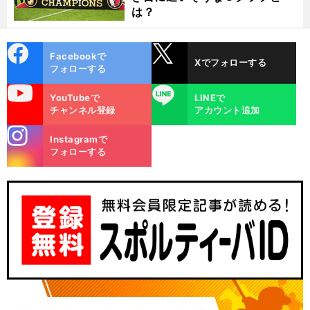
は？
cebo
X
Facebookで
Xでフォローする
ok
フォローする
uTube
LINE
YouTubeで
LINEで
チャンネル登録
アカウント追加
stagra
Instagramで
m
フォローする