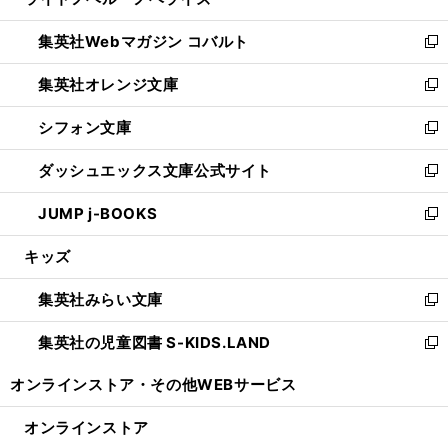
ィ
い
開
ウ
ン
ウ
集英社Webマガジン コバルト
く
で
ド
ィ
新
開
ウ
ン
し
集英社オレンジ文庫
く
で
ド
い
新
開
ウ
ウ
し
シフォン文庫
く
で
ィ
い
新
開
ン
ウ
し
ダッシュエックス文庫公式サイト
く
ド
ィ
い
新
ウ
ン
ウ
し
JUMP j-BOOKS
で
ド
ィ
い
新
開
ウ
ン
ウ
し
キッズ
く
で
ド
ィ
い
開
ウ
ン
ウ
集英社みらい文庫
く
で
ド
ィ
新
開
ウ
ン
し
集英社の児童図書 S-KIDS.LAND
く
で
ド
い
新
開
ウ
ウ
し
オンラインストア・
その他WEBサービス
く
で
ィ
い
開
ン
ウ
オンラインストア
く
ド
ィ