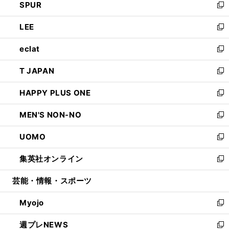
SPUR
で
ド
ィ
い
新
開
ウ
ン
ウ
し
LEE
く
で
ド
ィ
い
新
開
ウ
ン
ウ
し
eclat
く
で
ド
ィ
い
新
開
ウ
ン
ウ
し
T JAPAN
く
で
ド
ィ
い
新
開
ウ
ン
ウ
し
HAPPY PLUS ONE
く
で
ド
ィ
い
新
開
ウ
ン
ウ
し
MEN'S NON-NO
く
で
ド
ィ
い
新
開
ウ
ン
ウ
し
UOMO
く
で
ド
ィ
い
新
開
ウ
ン
ウ
し
集英社オンライン
く
で
ド
ィ
い
新
開
ウ
ン
ウ
し
芸能・情報・スポーツ
く
で
ド
ィ
い
開
ウ
ン
ウ
Myojo
く
で
ド
ィ
新
開
ウ
ン
し
週プレNEWS
く
で
ド
い
新